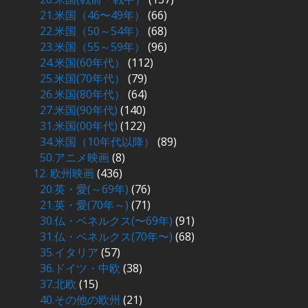
21.米国（46〜49年）
(66)
22.米国（50～54年）
(68)
23.米国（55～59年）
(96)
24.米国(60年代）
(112)
25.米国(70年代）
(79)
26.米国(80年代）
(64)
27.米国(90年代)
(140)
31.米国(00年代)
(122)
34.米国（10年代以降）
(89)
50.アニメ映画
(8)
12. 欧州映画
(436)
20.英・愛(～69年)
(76)
21.英・愛(70年～)
(71)
30.仏・ベネルクス(〜69年)
(91)
31.仏・ベネルクス(70年〜)
(68)
35.イタリア
(57)
36.ドイツ・中欧
(38)
37.北欧
(15)
40.その他の欧州
(21)