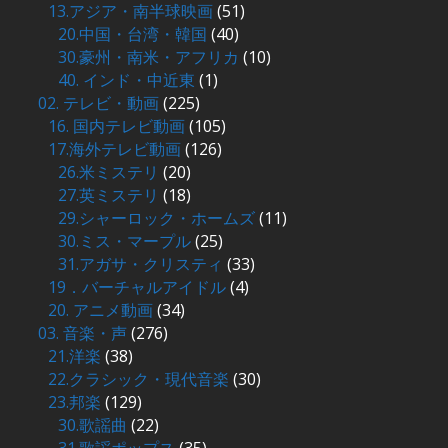
13.アジア・南半球映画
(51)
20.中国・台湾・韓国
(40)
30.豪州・南米・アフリカ
(10)
40. インド・中近東
(1)
02. テレビ・動画
(225)
16. 国内テレビ動画
(105)
17.海外テレビ動画
(126)
26.米ミステリ
(20)
27.英ミステリ
(18)
29.シャーロック・ホームズ
(11)
30.ミス・マープル
(25)
31.アガサ・クリスティ
(33)
19．バーチャルアイドル
(4)
20. アニメ動画
(34)
03. 音楽・声
(276)
21.洋楽
(38)
22.クラシック・現代音楽
(30)
23.邦楽
(129)
30.歌謡曲
(22)
31.歌謡ポップス
(35)