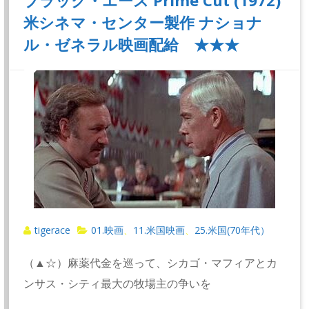
ブラック・エース Prime Cut (1972)
米シネマ・センター製作 ナショナ
ル・ゼネラル映画配給 ★★★
tigerace
01.映画
11.米国映画
25.米国(70年代）
、
、
（▲☆）麻薬代金を巡って、シカゴ・マフィアとカ
ンサス・シティ最大の牧場主の争いを