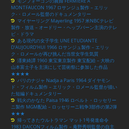
モンフォーコンの農婦 FERMIERE A
MONTFAUCON 1967 ロサンジュ製作 – エリッ
ク-・ロメール監督のドキュメンタリー
マイヤーリング Mayerling 1957 米NBCテレビ
製作・放送 – オードリー・ヘップバーン主演のテレ
ビ・ドラマ
ある現代の女子学生 UNE ETUDIANTE
D’AUJOURD’HUI 1966 ロサンジュ製作 – エリッ
ク・ロメールが再び挑んだ当世女学生気質
濹東綺譚 1960 東宝東京製作 東宝配給 – 大映の
山本富士子を主演にして芸術祭に参加した作品
★★★★
パリのナジャ Nadja a Paris 1964 ダイヤモン
ド・フィルム製作 – エリック・ロメール監督が描い
た短編ドキュメンタリー
戦火のかなた Paisa 1946 ロベルト・ロッセリー
ニ製作 MGM配給 – ロッセリーニ戦争3部作の第2弾
★★★
帰ってきたウルトラマン マット1号発進命令
1983 DAICONフィルム製作 – 庵野秀明監督の自主