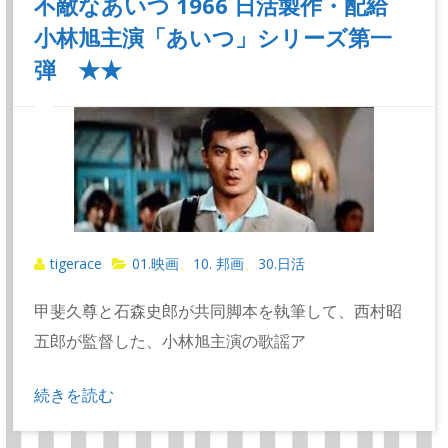
不敵なあいつ 1966 日活製作・配給
小林旭主演「あいつ」シリーズ第一
弾 ★★
tigerace
01.映画
10. 邦画
30.日活
、
、
甲斐久尊と石森史郎が共同脚本を執筆して、西村昭
五郎が監督した、小林旭主演の歌謡ア
続きを読む