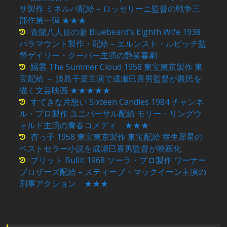
サ製作 ミネルバ配給 – ロッセリーニ監督の戦争三
部作第一弾 ★★★
青髭八人目の妻 Bluebeard’s Eighth Wife 1938
パラマウント製作・配給 – エルンスト・ルビッチ監
督ゲイリー・クーパー主演の艶笑喜劇
鰯雲 The Summer Cloud 1958 東宝東京製作 東
宝配給 － 淡島千景主演で成瀬巳喜男監督が農民を
描く文芸映画 ★★★★★
すてきな片想い Sixteen Candles 1984 チャンネ
ル・プロ製作 ユニバーサル配給 モリー・リングウ
ォルド主演の青春コメディ ★★★
杏っ子 1958 東宝東京製作 東宝配給 室生犀星の
ベストセラー小説を成瀬巳喜男監督が映画化
ブリット Bullit 1968 ソーラ・プロ製作 ワーナー
ブロザーズ配給 – スティーブ・マックイーン主演の
刑事アクション ★★★