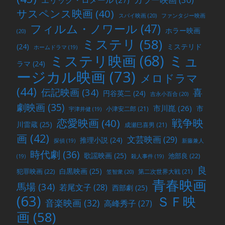
エリック・ロメール
(27)
サスペンス映画
(40)
スパイ映画
(20)
ファンタジー映画
フィルム・ノワール
(47)
ホラー映画
(20)
ミステリ
(58)
(24)
ミステリド
ホームドラマ
(19)
ミュ
ミステリ映画
(68)
ラマ
(24)
ージカル映画
(73)
メロドラマ
(44)
喜
伝記映画
(34)
円谷英二
(24)
吉永小百合
(20)
劇映画
(35)
市川崑
(26)
市
小津安二郎
(21)
宇津井健
(19)
戦争映
恋愛映画
(40)
川雷蔵
(25)
成瀬巳喜男
(21)
画
(42)
文芸映画
(29)
推理小説
(24)
探偵
(19)
新藤兼人
時代劇
(36)
歌謡映画
(25)
池部良
(22)
(19)
殺人事件
(19)
良
白黒映画
(25)
犯罪映画
(22)
第二次世界大戦
(21)
笠智衆
(20)
青春映画
馬場
(34)
若尾文子
(28)
西部劇
(25)
(63)
ＳＦ映
音楽映画
(32)
高峰秀子
(27)
画
(58)