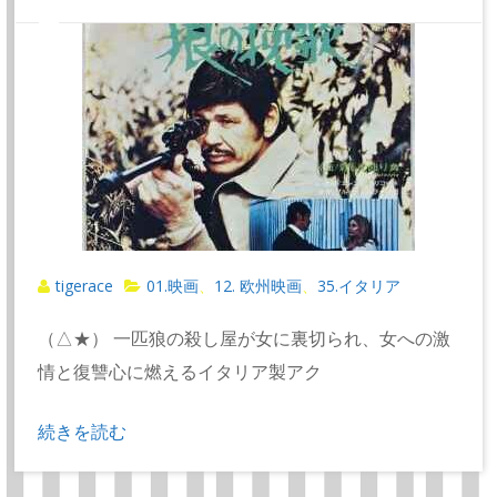
tigerace
01.映画
12. 欧州映画
35.イタリア
、
、
（△★） 一匹狼の殺し屋が女に裏切られ、女への激
情と復讐心に燃えるイタリア製アク
続きを読む