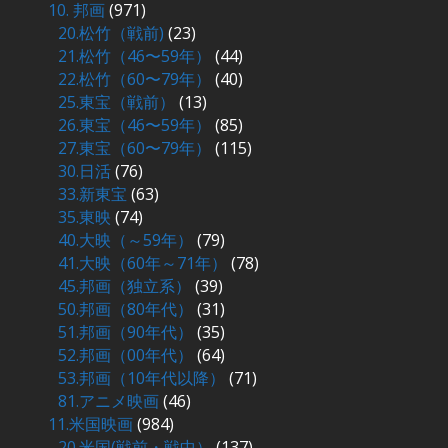
10. 邦画
(971)
20.松竹（戦前)
(23)
21.松竹（46〜59年）
(44)
22.松竹（60〜79年）
(40)
25.東宝（戦前）
(13)
26.東宝（46〜59年）
(85)
27.東宝（60〜79年）
(115)
30.日活
(76)
33.新東宝
(63)
35.東映
(74)
40.大映（～59年）
(79)
41.大映（60年～71年）
(78)
45.邦画（独立系）
(39)
50.邦画（80年代）
(31)
51.邦画（90年代）
(35)
52.邦画（00年代）
(64)
53.邦画（10年代以降）
(71)
81.アニメ映画
(46)
11.米国映画
(984)
20.米国(戦前・戦中）
(137)