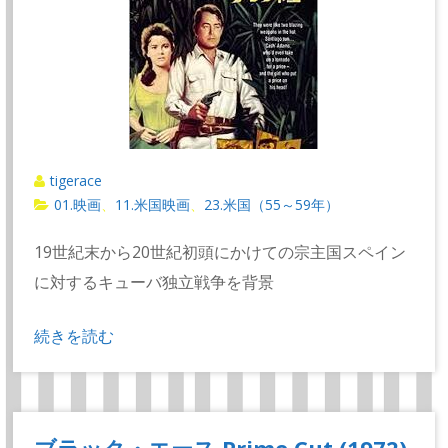
tigerace
01.映画
11.米国映画
23.米国（55～59年）
、
、
19世紀末から20世紀初頭にかけての宗主国スペイン
に対するキューバ独立戦争を背景
続きを読む