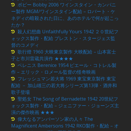
ボビー Bobby 2006 ワインスタイン・カンパニ
ー製作 MGM/ワインスタイン配給 – ロバート・ケ
ネディの暗殺された日に、あのホテルで何が起こっ
たか？
殺人幻想曲 Unfaithfully Yours 1942 ２０世紀フ
ォックス製作・配給 プレストン・スタージェス監
督のコメディ
歌行燈 1960 大映東京製作 大映配給 – 山本富士
子と市川雷蔵共演作 ★★★★
ベレニス Berenice 1954 ピエール・コトレル製
作 – エリック・ロメール監督の怪奇映画
フレッシュマン若大将 1969 東宝東京製作 東宝
配給 － 加山雄三の若大将シリーズ第13弾・酒井和
歌子登場
聖処女 The Song of Bernadette 1942 20世紀フ
ォックス製作・配給 – ジェニファー・ジョーンズ主
演の傑作映画 ★★★
偉大なるアンバーソン家の人々 The
Magnificent Ambersons 1942 RKO製作・配給 – オ