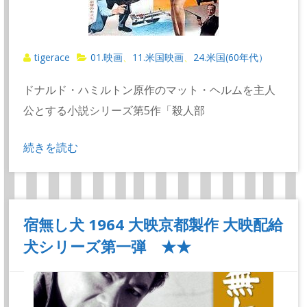
tigerace
01.映画
11.米国映画
24.米国(60年代）
、
、
ドナルド・ハミルトン原作のマット・ヘルムを主人
公とする小説シリーズ第5作「殺人部
続きを読む
宿無し犬 1964 大映京都製作 大映配給
犬シリーズ第一弾 ★★