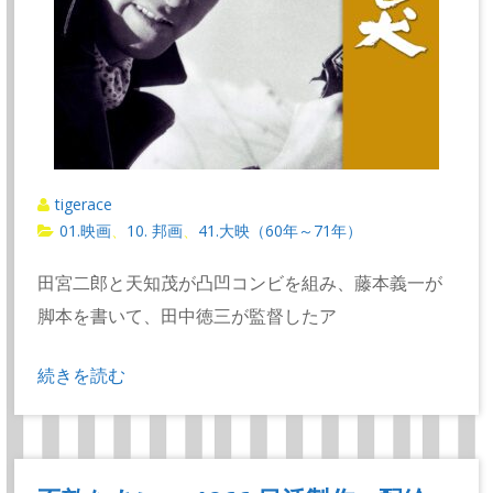
tigerace
01.映画
10. 邦画
41.大映（60年～71年）
、
、
田宮二郎と天知茂が凸凹コンビを組み、藤本義一が
脚本を書いて、田中徳三が監督したア
続きを読む