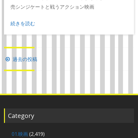
売シンジケートと戦うアクション映画
続きを読む
投
過去の投稿
稿
ナ
ビ
ゲ
ー
シ
Category
ョ
ン
01.映画
(2,419)