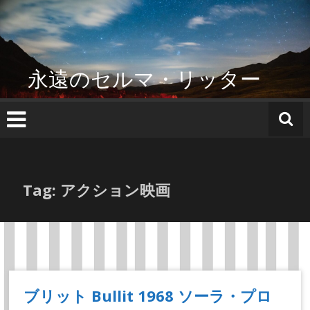
コ
ン
テ
ン
ツ
永遠のセルマ・リッター
へ
ス
キ
ッ
プ
Tag: アクション映画
ブリット Bullit 1968 ソーラ・プロ