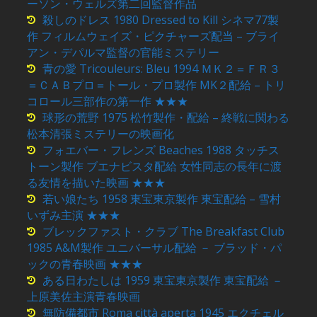
ーソン・ウェルズ第二回監督作品
殺しのドレス 1980 Dressed to Kill シネマ77製
作 フィルムウェイズ・ピクチャーズ配当 – ブライ
アン・デパルマ監督の官能ミステリー
青の愛 Tricouleurs: Bleu 1994 ＭＫ２＝ＦＲ３
＝ＣＡＢプロ＝トール・プロ製作 MK２配給 – トリ
コロール三部作の第一作 ★★★
球形の荒野 1975 松竹製作・配給 – 終戦に関わる
松本清張ミステリーの映画化
フォエバー・フレンズ Beaches 1988 タッチス
トーン製作 ブエナビスタ配給 女性同志の長年に渡
る友情を描いた映画 ★★★
若い娘たち 1958 東宝東京製作 東宝配給 – 雪村
いずみ主演 ★★★
ブレックファスト・クラブ The Breakfast Club
1985 A&M製作 ユニバーサル配給 － ブラッド・パ
ックの青春映画 ★★★
ある日わたしは 1959 東宝東京製作 東宝配給 －
上原美佐主演青春映画
無防備都市 Roma città aperta 1945 エクチェル