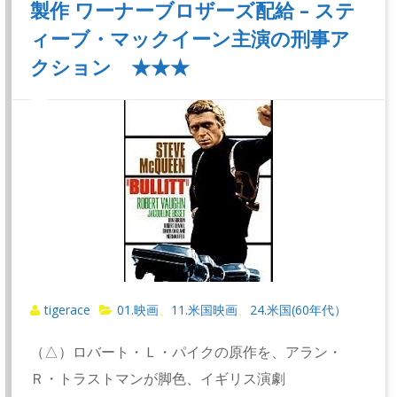
製作 ワーナーブロザーズ配給 – ステ
ィーブ・マックイーン主演の刑事ア
クション ★★★
tigerace
01.映画
11.米国映画
24.米国(60年代）
、
、
（△）ロバート・Ｌ・パイクの原作を、アラン・
Ｒ・トラストマンが脚色、イギリス演劇