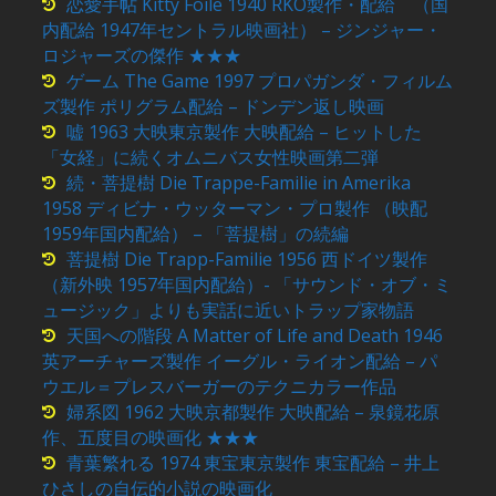
恋愛手帖 Kitty Foile 1940 RKO製作・配給 （国
内配給 1947年セントラル映画社） – ジンジャー・
ロジャーズの傑作 ★★★
ゲーム The Game 1997 プロパガンダ・フィルム
ズ製作 ポリグラム配給 – ドンデン返し映画
嘘 1963 大映東京製作 大映配給 – ヒットした
「女経」に続くオムニバス女性映画第二弾
続・菩提樹 Die Trappe-Familie in Amerika
1958 ディビナ・ウッターマン・プロ製作 （映配
1959年国内配給） – 「菩提樹」の続編
菩提樹 Die Trapp-Familie 1956 西ドイツ製作
（新外映 1957年国内配給）- 「サウンド・オブ・ミ
ュージック」よりも実話に近いトラップ家物語
天国への階段 A Matter of Life and Death 1946
英アーチャーズ製作 イーグル・ライオン配給 – パ
ウエル＝プレスバーガーのテクニカラー作品
婦系図 1962 大映京都製作 大映配給 – 泉鏡花原
作、五度目の映画化 ★★★
青葉繁れる 1974 東宝東京製作 東宝配給 – 井上
ひさしの自伝的小説の映画化