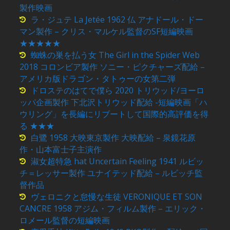
製作映画
ラ・ジュテ La Jetée 1962 仏 アナドール・ドー
マン製作 – クリス・マルケル監督のSF短編映画
★★★★★
蜘蛛の巣を払う女 The Girl in the Spider Web
2018 コロンビア製作 ソニー・ピクチャーズ配給 –
アメリカ版ドラゴン・タトゥーの女第二弾
ドロステのはてで僕ら 2020 トリウッド/ヨーロ
ッパ企画製作 下北沢トリウッド配給 -短編映画「ハ
ウリング」を長編にリブートして国際的高評価を得
る ★★★
白鷺 1958 大映東京製作 大映配給 – 泉鏡花原
作・山本富士子主演作
淑女超特急 hat Uncertain Feeling 1941 ルビッ
チ＝レッサー製作 ユナイテッド配給 – ルビッチ監
督作品
ヴェロニクと怠慢な生徒 VERONIQUE ET SON
CANCRE 1958 アジム・フィルム製作 – エリック・
ロメール監督の短編映画