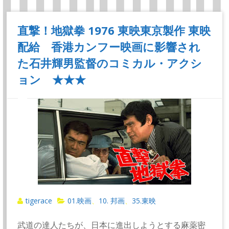
直撃！地獄拳 1976 東映東京製作 東映
配給 香港カンフー映画に影響され
た石井輝男監督のコミカル・アクシ
ョン ★★★
tigerace
01.映画
10. 邦画
35.東映
、
、
武道の達人たちが、日本に進出しようとする麻薬密