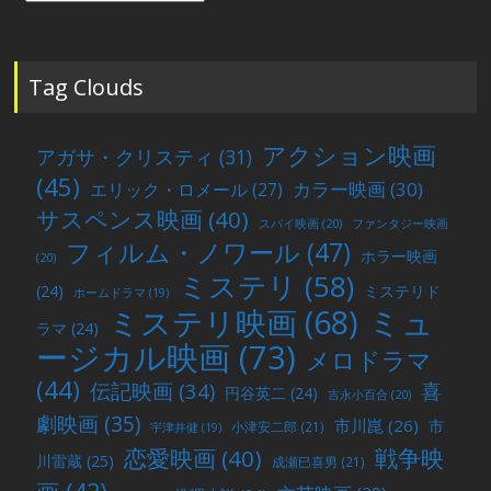
の
投
稿
Tag Clouds
アクション映画
アガサ・クリスティ
(31)
(45)
カラー映画
(30)
エリック・ロメール
(27)
サスペンス映画
(40)
スパイ映画
(20)
ファンタジー映画
フィルム・ノワール
(47)
ホラー映画
(20)
ミステリ
(58)
(24)
ミステリド
ホームドラマ
(19)
ミュ
ミステリ映画
(68)
ラマ
(24)
ージカル映画
(73)
メロドラマ
(44)
喜
伝記映画
(34)
円谷英二
(24)
吉永小百合
(20)
劇映画
(35)
市川崑
(26)
市
小津安二郎
(21)
宇津井健
(19)
戦争映
恋愛映画
(40)
川雷蔵
(25)
成瀬巳喜男
(21)