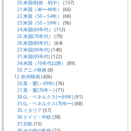
20.米国(戦前・戦中）
(137)
21.米国（46〜49年）
(66)
22.米国（50～54年）
(68)
23.米国（55～59年）
(96)
24.米国(60年代）
(112)
25.米国(70年代）
(79)
26.米国(80年代）
(64)
27.米国(90年代)
(140)
31.米国(00年代)
(122)
34.米国（10年代以降）
(89)
50.アニメ映画
(8)
12. 欧州映画
(436)
20.英・愛(～69年)
(76)
21.英・愛(70年～)
(71)
30.仏・ベネルクス(〜69年)
(91)
31.仏・ベネルクス(70年〜)
(68)
35.イタリア
(57)
36.ドイツ・中欧
(38)
37.北欧
(15)
40.その他の欧州
(21)