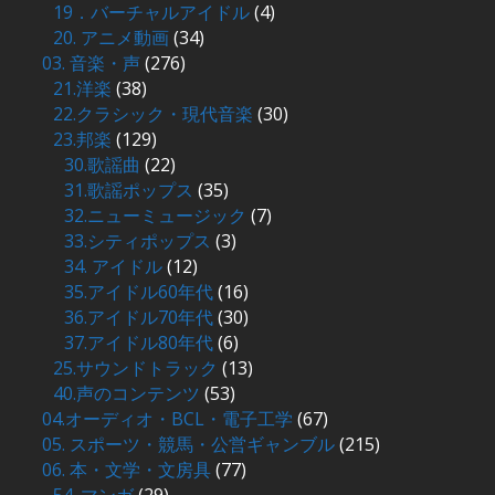
19．バーチャルアイドル
(4)
20. アニメ動画
(34)
03. 音楽・声
(276)
21.洋楽
(38)
22.クラシック・現代音楽
(30)
23.邦楽
(129)
30.歌謡曲
(22)
31.歌謡ポップス
(35)
32.ニューミュージック
(7)
33.シティポップス
(3)
34. アイドル
(12)
35.アイドル60年代
(16)
36.アイドル70年代
(30)
37.アイドル80年代
(6)
25.サウンドトラック
(13)
40.声のコンテンツ
(53)
04.オーディオ・BCL・電子工学
(67)
05. スポーツ・競馬・公営ギャンブル
(215)
06. 本・文学・文房具
(77)