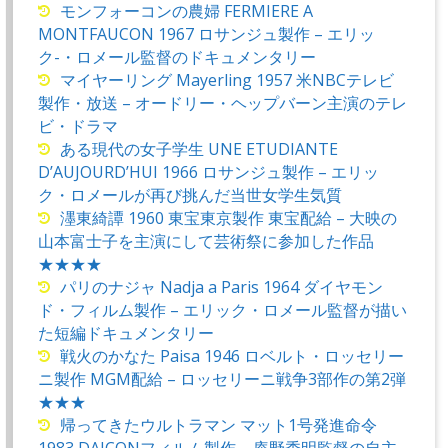
モンフォーコンの農婦 FERMIERE A
MONTFAUCON 1967 ロサンジュ製作 – エリッ
ク-・ロメール監督のドキュメンタリー
マイヤーリング Mayerling 1957 米NBCテレビ
製作・放送 – オードリー・ヘップバーン主演のテレ
ビ・ドラマ
ある現代の女子学生 UNE ETUDIANTE
D’AUJOURD’HUI 1966 ロサンジュ製作 – エリッ
ク・ロメールが再び挑んだ当世女学生気質
濹東綺譚 1960 東宝東京製作 東宝配給 – 大映の
山本富士子を主演にして芸術祭に参加した作品
★★★★
パリのナジャ Nadja a Paris 1964 ダイヤモン
ド・フィルム製作 – エリック・ロメール監督が描い
た短編ドキュメンタリー
戦火のかなた Paisa 1946 ロベルト・ロッセリー
ニ製作 MGM配給 – ロッセリーニ戦争3部作の第2弾
★★★
帰ってきたウルトラマン マット1号発進命令
1983 DAICONフィルム製作 – 庵野秀明監督の自主