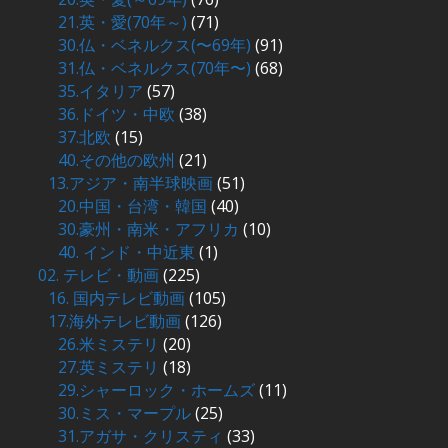
21.英・愛(70年～)
(71)
30.仏・ベネルクス(〜69年)
(91)
31.仏・ベネルクス(70年〜)
(68)
35.イタリア
(57)
36.ドイツ・中欧
(38)
37.北欧
(15)
40.その他の欧州
(21)
13.アジア・南半球映画
(51)
20.中国・台湾・韓国
(40)
30.豪州・南米・アフリカ
(10)
40. インド・中近東
(1)
02. テレビ・動画
(225)
16. 国内テレビ動画
(105)
17.海外テレビ動画
(126)
26.米ミステリ
(20)
27.英ミステリ
(18)
29.シャーロック・ホームズ
(11)
30.ミス・マープル
(25)
31.アガサ・クリスティ
(33)