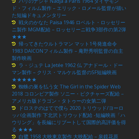
パリのナジャ Nadja a Paris 1964 ダイヤモン
ド・フィルム製作 – エリック・ロメール監督が描い
た短編ドキュメンタリー
戦火のかなた Paisa 1946 ロベルト・ロッセリー
ニ製作 MGM配給 – ロッセリーニ戦争3部作の第2弾
★★★
帰ってきたウルトラマン マット1号発進命令
1983 DAICONフィルム製作 – 庵野秀明監督の自主
製作映画
ラ・ジュテ La Jetée 1962 仏 アナドール・ドー
マン製作 – クリス・マルケル監督のSF短編映画
★★★★★
蜘蛛の巣を払う女 The Girl in the Spider Web
2018 コロンビア製作 ソニー・ピクチャーズ配給 –
アメリカ版ドラゴン・タトゥーの女第二弾
ドロステのはてで僕ら 2020 トリウッド/ヨーロ
ッパ企画製作 下北沢トリウッド配給 -短編映画「ハ
ウリング」を長編にリブートして国際的高評価を得
る ★★★
白鷺 1958 大映東京製作 大映配給 – 泉鏡花原