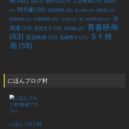
画
(42)
文芸映画
(29)
推理小説
(24)
探偵
(19)
新藤兼人
時代劇
(36)
歌謡映画
(25)
池部良
(22)
(19)
殺人事件
(19)
良
白黒映画
(25)
犯罪映画
(22)
第二次世界大戦
(21)
笠智衆
(20)
青春映画
馬場
(34)
若尾文子
(28)
西部劇
(25)
(63)
ＳＦ映
音楽映画
(32)
高峰秀子
(27)
画
(58)
にほんブログ村
にほんブログ村