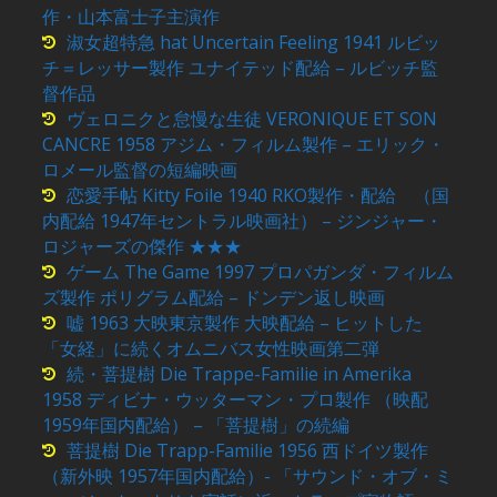
作・山本富士子主演作
淑女超特急 hat Uncertain Feeling 1941 ルビッ
チ＝レッサー製作 ユナイテッド配給 – ルビッチ監
督作品
ヴェロニクと怠慢な生徒 VERONIQUE ET SON
CANCRE 1958 アジム・フィルム製作 – エリック・
ロメール監督の短編映画
恋愛手帖 Kitty Foile 1940 RKO製作・配給 （国
内配給 1947年セントラル映画社） – ジンジャー・
ロジャーズの傑作 ★★★
ゲーム The Game 1997 プロパガンダ・フィルム
ズ製作 ポリグラム配給 – ドンデン返し映画
嘘 1963 大映東京製作 大映配給 – ヒットした
「女経」に続くオムニバス女性映画第二弾
続・菩提樹 Die Trappe-Familie in Amerika
1958 ディビナ・ウッターマン・プロ製作 （映配
1959年国内配給） – 「菩提樹」の続編
菩提樹 Die Trapp-Familie 1956 西ドイツ製作
（新外映 1957年国内配給）- 「サウンド・オブ・ミ