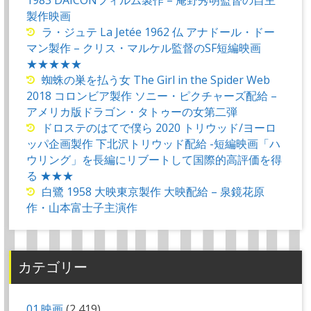
製作映画
ラ・ジュテ La Jetée 1962 仏 アナドール・ドー
マン製作 – クリス・マルケル監督のSF短編映画
★★★★★
蜘蛛の巣を払う女 The Girl in the Spider Web
2018 コロンビア製作 ソニー・ピクチャーズ配給 –
アメリカ版ドラゴン・タトゥーの女第二弾
ドロステのはてで僕ら 2020 トリウッド/ヨーロ
ッパ企画製作 下北沢トリウッド配給 -短編映画「ハ
ウリング」を長編にリブートして国際的高評価を得
る ★★★
白鷺 1958 大映東京製作 大映配給 – 泉鏡花原
作・山本富士子主演作
カテゴリー
01.映画
(2,419)