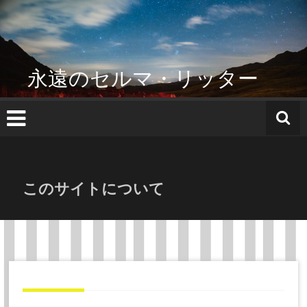
コ
ン
テ
ン
ツ
永遠のセルマ・リッター
へ
ス
キ
ッ
プ
このサイトについて