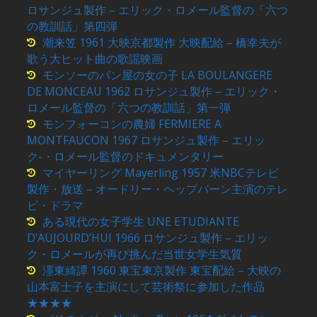
ロサンジュ製作 – エリック・ロメール監督の「六つ
の教訓話」第四弾
潮来笠 1961 大映京都製作 大映配給 – 橋幸夫が
歌う大ヒット曲の歌謡映画
モンソーのパン屋の女の子 LA BOULANGERE
DE MONCEAU 1962 ロサンジュ製作 – エリック・
ロメール監督の「六つの教訓話」第一弾
モンフォーコンの農婦 FERMIERE A
MONTFAUCON 1967 ロサンジュ製作 – エリッ
ク-・ロメール監督のドキュメンタリー
マイヤーリング Mayerling 1957 米NBCテレビ
製作・放送 – オードリー・ヘップバーン主演のテレ
ビ・ドラマ
ある現代の女子学生 UNE ETUDIANTE
D’AUJOURD’HUI 1966 ロサンジュ製作 – エリッ
ク・ロメールが再び挑んだ当世女学生気質
濹東綺譚 1960 東宝東京製作 東宝配給 – 大映の
山本富士子を主演にして芸術祭に参加した作品
★★★★