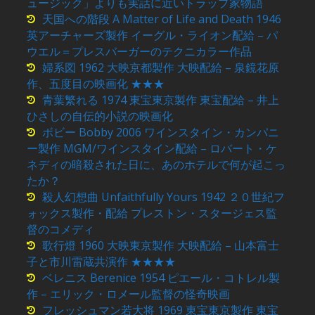
ュージック」よりも実話に近いトラップ家物語
天国への階段 A Matter of Life and Death 1946
英アーチャーズ製作 イーグル・ライオン配給 – パ
ウエル＝プレスバーガーのテクニカラー作品
婦系図 1962 大映京都製作 大映配給 – 泉鏡花原
作、五度目の映画化 ★★★
青葉繁れる 1974 東宝東京製作 東宝配給 – 井上
ひさしの自伝的小説の映画化
ボビー Bobby 2006 ワインスタイン・カンパニ
ー製作 MGM/ワインスタイン配給 – ロバート・ケ
ネディの暗殺された日に、あのホテルで何が起こっ
たか？
殺人幻想曲 Unfaithfully Yours 1942 ２０世紀フ
ォックス製作・配給 プレストン・スタージェス監
督のコメディ
歌行燈 1960 大映東京製作 大映配給 – 山本富士
子と市川雷蔵共演作 ★★★★
ベレニス Berenice 1954 ピエール・コトレル製
作 – エリック・ロメール監督の怪奇映画
フレッシュマン若大将 1969 東宝東京製作 東宝