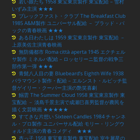
若い娘たち 1958 東宝東京製作 東宝配給 – 雪村
いずみ主演 ★★★
ブレックファスト・クラブ The Breakfast Club
1985 A&M製作 ユニバーサル配給 － ブラッド・パ
ックの青春映画 ★★★
ある日わたしは 1959 東宝東京製作 東宝配給 －
上原美佐主演青春映画
無防備都市 Roma città aperta 1945 エクチェル
サ製作 ミネルバ配給 – ロッセリーニ監督の戦争三
部作第一弾 ★★★
青髭八人目の妻 Bluebeard’s Eighth Wife 1938
パラマウント製作・配給 – エルンスト・ルビッチ監
督ゲイリー・クーパー主演の艶笑喜劇
鰯雲 The Summer Cloud 1958 東宝東京製作 東
宝配給 － 淡島千景主演で成瀬巳喜男監督が農民を
描く文芸映画 ★★★★★
すてきな片想い Sixteen Candles 1984 チャンネ
ル・プロ製作 ユニバーサル配給 モリー・リングウ
ォルド主演の青春コメディ ★★★
杏っ子 1958 東宝東京製作 東宝配給 室生犀星の