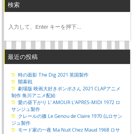
ー
検索
シ
ョ
検
ン
索:
最近の投稿
時の面影 The Dig 2021 英国製作
開幕戦
劇場版 映画大好きポンポさん 2021 CLAPアニメ
制作 角川アニメ配給
愛の昼下がり L’ AMOUR L’APRES-MIDI 1972 ロ
サンジュ製作
クレールの膝 Le Genou de Claire 1970 仏ロサン
ジュ製作
モード家の一夜 Ma Nuit Chez Maud 1968 ロサ