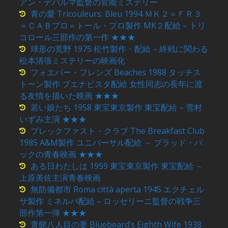
アン・デパルマ監督の官能ミステリー
青の愛 Tricouleurs: Bleu 1994 ＭＫ２＝ＦＲ３
＝ＣＡＢプロ＝トール・プロ製作 MK２配給 – トリ
コロール三部作の第一作 ★★★
球形の荒野 1975 松竹製作・配給 – 終戦に関わる
松本清張ミステリーの映画化
フォエバー・フレンズ Beaches 1988 タッチス
トーン製作 ブエナビスタ配給 女性同志の長年に渡
る友情を描いた映画 ★★★
若い娘たち 1958 東宝東京製作 東宝配給 – 雪村
いずみ主演 ★★★
ブレックファスト・クラブ The Breakfast Club
1985 A&M製作 ユニバーサル配給 － ブラッド・パ
ックの青春映画 ★★★
ある日わたしは 1959 東宝東京製作 東宝配給 －
上原美佐主演青春映画
無防備都市 Roma città aperta 1945 エクチェル
サ製作 ミネルバ配給 – ロッセリーニ監督の戦争三
部作第一弾 ★★★
青髭八人目の妻 Bluebeard’s Eighth Wife 1938