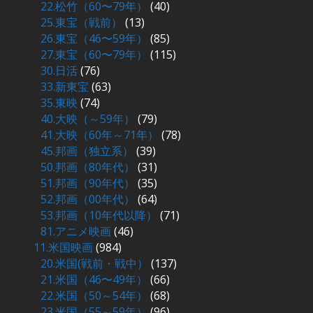
22.松竹（60〜79年）
(40)
25.東宝（戦前）
(13)
26.東宝（46〜59年）
(85)
27.東宝（60〜79年）
(115)
30.日活
(76)
33.新東宝
(63)
35.東映
(74)
40.大映（～59年）
(79)
41.大映（60年～71年）
(78)
45.邦画（独立系）
(39)
50.邦画（80年代）
(31)
51.邦画（90年代）
(35)
52.邦画（00年代）
(64)
53.邦画（10年代以降）
(71)
81.アニメ映画
(46)
11.米国映画
(984)
20.米国(戦前・戦中）
(137)
21.米国（46〜49年）
(66)
22.米国（50～54年）
(68)
23.米国（55～59年）
(96)