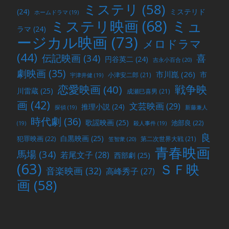
ミステリ
(58)
(24)
ミステリド
ホームドラマ
(19)
ミュ
ミステリ映画
(68)
ラマ
(24)
ージカル映画
(73)
メロドラマ
(44)
喜
伝記映画
(34)
円谷英二
(24)
吉永小百合
(20)
劇映画
(35)
市川崑
(26)
市
小津安二郎
(21)
宇津井健
(19)
戦争映
恋愛映画
(40)
川雷蔵
(25)
成瀬巳喜男
(21)
画
(42)
文芸映画
(29)
推理小説
(24)
探偵
(19)
新藤兼人
時代劇
(36)
歌謡映画
(25)
池部良
(22)
(19)
殺人事件
(19)
良
白黒映画
(25)
犯罪映画
(22)
第二次世界大戦
(21)
笠智衆
(20)
青春映画
馬場
(34)
若尾文子
(28)
西部劇
(25)
(63)
ＳＦ映
音楽映画
(32)
高峰秀子
(27)
画
(58)