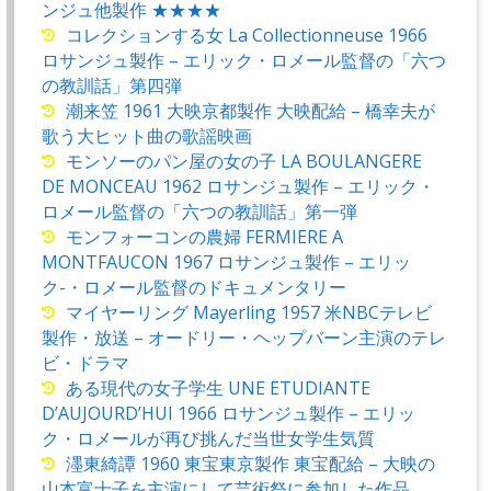
ンジュ他製作 ★★★★
コレクションする女 La Collectionneuse 1966
ロサンジュ製作 – エリック・ロメール監督の「六つ
の教訓話」第四弾
潮来笠 1961 大映京都製作 大映配給 – 橋幸夫が
歌う大ヒット曲の歌謡映画
モンソーのパン屋の女の子 LA BOULANGERE
DE MONCEAU 1962 ロサンジュ製作 – エリック・
ロメール監督の「六つの教訓話」第一弾
モンフォーコンの農婦 FERMIERE A
MONTFAUCON 1967 ロサンジュ製作 – エリッ
ク-・ロメール監督のドキュメンタリー
マイヤーリング Mayerling 1957 米NBCテレビ
製作・放送 – オードリー・ヘップバーン主演のテレ
ビ・ドラマ
ある現代の女子学生 UNE ETUDIANTE
D’AUJOURD’HUI 1966 ロサンジュ製作 – エリッ
ク・ロメールが再び挑んだ当世女学生気質
濹東綺譚 1960 東宝東京製作 東宝配給 – 大映の
山本富士子を主演にして芸術祭に参加した作品