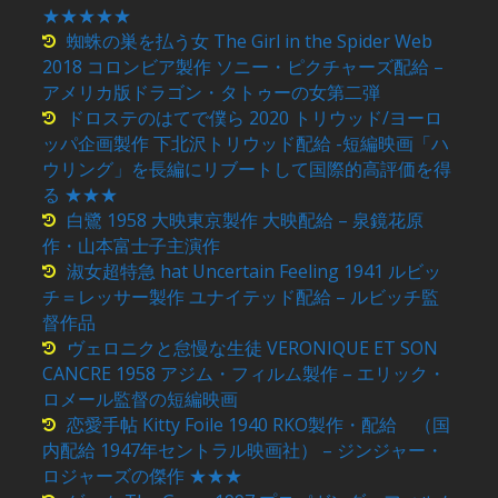
★★★★★
蜘蛛の巣を払う女 The Girl in the Spider Web
2018 コロンビア製作 ソニー・ピクチャーズ配給 –
アメリカ版ドラゴン・タトゥーの女第二弾
ドロステのはてで僕ら 2020 トリウッド/ヨーロ
ッパ企画製作 下北沢トリウッド配給 -短編映画「ハ
ウリング」を長編にリブートして国際的高評価を得
る ★★★
白鷺 1958 大映東京製作 大映配給 – 泉鏡花原
作・山本富士子主演作
淑女超特急 hat Uncertain Feeling 1941 ルビッ
チ＝レッサー製作 ユナイテッド配給 – ルビッチ監
督作品
ヴェロニクと怠慢な生徒 VERONIQUE ET SON
CANCRE 1958 アジム・フィルム製作 – エリック・
ロメール監督の短編映画
恋愛手帖 Kitty Foile 1940 RKO製作・配給 （国
内配給 1947年セントラル映画社） – ジンジャー・
ロジャーズの傑作 ★★★