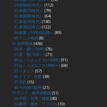
24.米国(60年代）
(112)
25.米国(70年代）
(79)
26.米国(80年代）
(64)
27.米国(90年代)
(140)
31.米国(00年代)
(122)
34.米国（10年代以降）
(89)
50.アニメ映画
(8)
12. 欧州映画
(436)
20.英・愛(～69年)
(76)
21.英・愛(70年～)
(71)
30.仏・ベネルクス(〜69年)
(91)
31.仏・ベネルクス(70年〜)
(68)
35.イタリア
(57)
36.ドイツ・中欧
(38)
37.北欧
(15)
40.その他の欧州
(21)
13.アジア・南半球映画
(51)
20.中国・台湾・韓国
(40)
30.豪州・南米・アフリカ
(10)