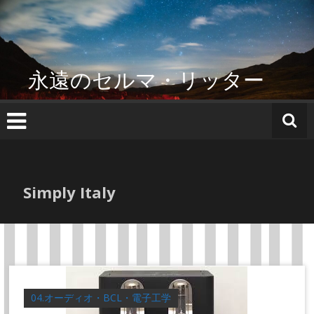
コ
ン
テ
ン
ツ
永遠のセルマ・リッター
へ
ス
キ
ッ
プ
Simply Italy
04.オーディオ・BCL・電子工学