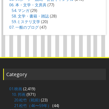
06. 本・文学・文房具
(77)
54. マンガ
(29)
58. 文学・書籍・雑誌
(28)
59.ミステリ文学
(20)
07. 一般のブログ
(47)
Category
01.映画
(2,419)
10. 邦画
(971)
20.松竹（戦前)
(23)
21.松竹（46〜59年）
(44)