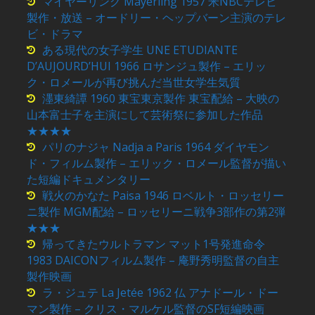
マイヤーリング Mayerling 1957 米NBCテレビ
製作・放送 – オードリー・ヘップバーン主演のテレ
ビ・ドラマ
ある現代の女子学生 UNE ETUDIANTE
D’AUJOURD’HUI 1966 ロサンジュ製作 – エリッ
ク・ロメールが再び挑んだ当世女学生気質
濹東綺譚 1960 東宝東京製作 東宝配給 – 大映の
山本富士子を主演にして芸術祭に参加した作品
★★★★
パリのナジャ Nadja a Paris 1964 ダイヤモン
ド・フィルム製作 – エリック・ロメール監督が描い
た短編ドキュメンタリー
戦火のかなた Paisa 1946 ロベルト・ロッセリー
ニ製作 MGM配給 – ロッセリーニ戦争3部作の第2弾
★★★
帰ってきたウルトラマン マット1号発進命令
1983 DAICONフィルム製作 – 庵野秀明監督の自主
製作映画
ラ・ジュテ La Jetée 1962 仏 アナドール・ドー
マン製作 – クリス・マルケル監督のSF短編映画