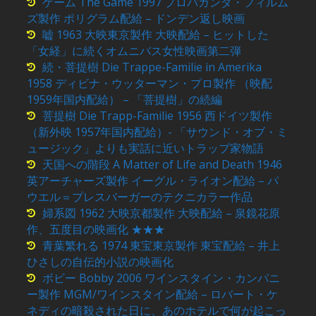
ゲーム The Game 1997 プロパガンダ・フィルム
ズ製作 ポリグラム配給 – ドンデン返し映画
嘘 1963 大映東京製作 大映配給 – ヒットした
「女経」に続くオムニバス女性映画第二弾
続・菩提樹 Die Trappe-Familie in Amerika
1958 ディビナ・ウッターマン・プロ製作 （映配
1959年国内配給） – 「菩提樹」の続編
菩提樹 Die Trapp-Familie 1956 西ドイツ製作
（新外映 1957年国内配給）- 「サウンド・オブ・ミ
ュージック」よりも実話に近いトラップ家物語
天国への階段 A Matter of Life and Death 1946
英アーチャーズ製作 イーグル・ライオン配給 – パ
ウエル＝プレスバーガーのテクニカラー作品
婦系図 1962 大映京都製作 大映配給 – 泉鏡花原
作、五度目の映画化 ★★★
青葉繁れる 1974 東宝東京製作 東宝配給 – 井上
ひさしの自伝的小説の映画化
ボビー Bobby 2006 ワインスタイン・カンパニ
ー製作 MGM/ワインスタイン配給 – ロバート・ケ
ネディの暗殺された日に、あのホテルで何が起こっ