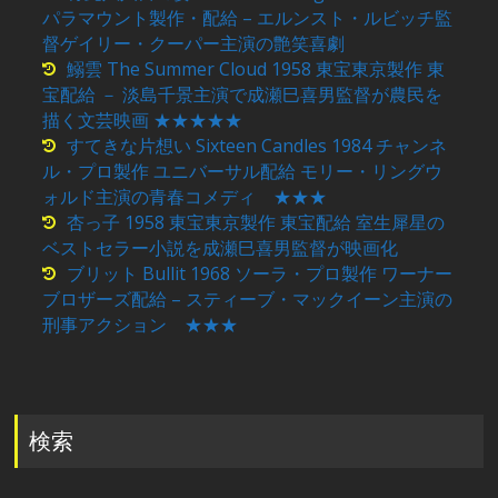
パラマウント製作・配給 – エルンスト・ルビッチ監
督ゲイリー・クーパー主演の艶笑喜劇
鰯雲 The Summer Cloud 1958 東宝東京製作 東
宝配給 － 淡島千景主演で成瀬巳喜男監督が農民を
描く文芸映画 ★★★★★
すてきな片想い Sixteen Candles 1984 チャンネ
ル・プロ製作 ユニバーサル配給 モリー・リングウ
ォルド主演の青春コメディ ★★★
杏っ子 1958 東宝東京製作 東宝配給 室生犀星の
ベストセラー小説を成瀬巳喜男監督が映画化
ブリット Bullit 1968 ソーラ・プロ製作 ワーナー
ブロザーズ配給 – スティーブ・マックイーン主演の
刑事アクション ★★★
検索