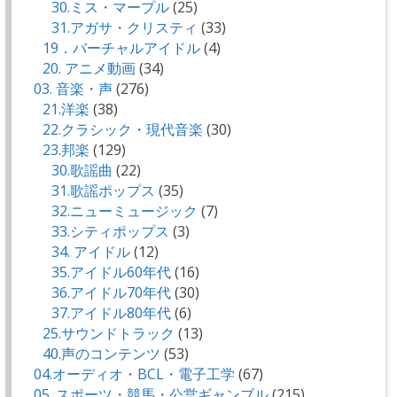
30.ミス・マープル
(25)
31.アガサ・クリスティ
(33)
19．バーチャルアイドル
(4)
20. アニメ動画
(34)
03. 音楽・声
(276)
21.洋楽
(38)
22.クラシック・現代音楽
(30)
23.邦楽
(129)
30.歌謡曲
(22)
31.歌謡ポップス
(35)
32.ニューミュージック
(7)
33.シティポップス
(3)
34. アイドル
(12)
35.アイドル60年代
(16)
36.アイドル70年代
(30)
37.アイドル80年代
(6)
25.サウンドトラック
(13)
40.声のコンテンツ
(53)
04.オーディオ・BCL・電子工学
(67)
05. スポーツ・競馬・公営ギャンブル
(215)