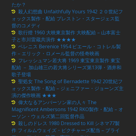
たか？
殺人幻想曲 Unfaithfully Yours 1942 ２０世紀フ
ォックス製作・配給 プレストン・スタージェス監
督のコメディ
歌行燈 1960 大映東京製作 大映配給 – 山本富士
子と市川雷蔵共演作 ★★★★
ベレニス Berenice 1954 ピエール・コトレル製
作 – エリック・ロメール監督の怪奇映画
フレッシュマン若大将 1969 東宝東京製作 東宝
配給 － 加山雄三の若大将シリーズ第13弾・酒井和
歌子登場
聖処女 The Song of Bernadette 1942 20世紀フ
ォックス製作・配給 – ジェニファー・ジョーンズ主
演の傑作映画 ★★★
偉大なるアンバーソン家の人々 The
Magnificent Ambersons 1942 RKO製作・配給 – オ
ーソン・ウェルズ第二回監督作品
殺しのドレス 1980 Dressed to Kill シネマ77製
作 フィルムウェイズ・ピクチャーズ配当 – ブライ