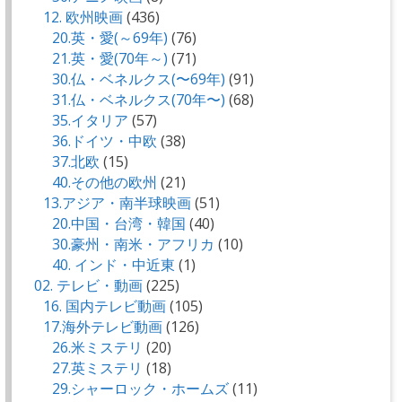
12. 欧州映画
(436)
20.英・愛(～69年)
(76)
21.英・愛(70年～)
(71)
30.仏・ベネルクス(〜69年)
(91)
31.仏・ベネルクス(70年〜)
(68)
35.イタリア
(57)
36.ドイツ・中欧
(38)
37.北欧
(15)
40.その他の欧州
(21)
13.アジア・南半球映画
(51)
20.中国・台湾・韓国
(40)
30.豪州・南米・アフリカ
(10)
40. インド・中近東
(1)
02. テレビ・動画
(225)
16. 国内テレビ動画
(105)
17.海外テレビ動画
(126)
26.米ミステリ
(20)
27.英ミステリ
(18)
29.シャーロック・ホームズ
(11)