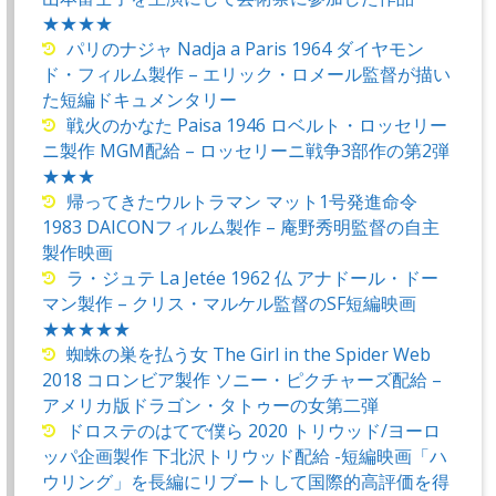
★★★★
パリのナジャ Nadja a Paris 1964 ダイヤモン
ド・フィルム製作 – エリック・ロメール監督が描い
た短編ドキュメンタリー
戦火のかなた Paisa 1946 ロベルト・ロッセリー
ニ製作 MGM配給 – ロッセリーニ戦争3部作の第2弾
★★★
帰ってきたウルトラマン マット1号発進命令
1983 DAICONフィルム製作 – 庵野秀明監督の自主
製作映画
ラ・ジュテ La Jetée 1962 仏 アナドール・ドー
マン製作 – クリス・マルケル監督のSF短編映画
★★★★★
蜘蛛の巣を払う女 The Girl in the Spider Web
2018 コロンビア製作 ソニー・ピクチャーズ配給 –
アメリカ版ドラゴン・タトゥーの女第二弾
ドロステのはてで僕ら 2020 トリウッド/ヨーロ
ッパ企画製作 下北沢トリウッド配給 -短編映画「ハ
ウリング」を長編にリブートして国際的高評価を得