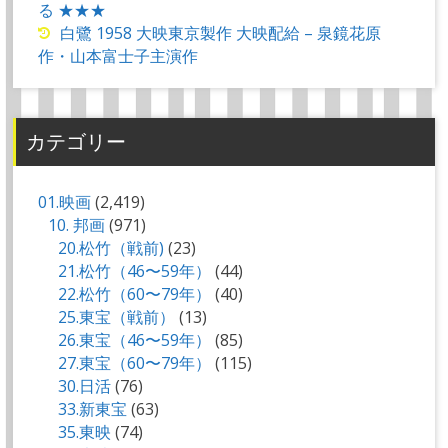
る ★★★
白鷺 1958 大映東京製作 大映配給 – 泉鏡花原
作・山本富士子主演作
カテゴリー
01.映画
(2,419)
10. 邦画
(971)
20.松竹（戦前)
(23)
21.松竹（46〜59年）
(44)
22.松竹（60〜79年）
(40)
25.東宝（戦前）
(13)
26.東宝（46〜59年）
(85)
27.東宝（60〜79年）
(115)
30.日活
(76)
33.新東宝
(63)
35.東映
(74)