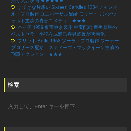
描く文芸映画 ★★★★★
すてきな片想い Sixteen Candles 1984 チャンネ
ル・プロ製作 ユニバーサル配給 モリー・リングウ
ォルド主演の青春コメディ ★★★
杏っ子 1958 東宝東京製作 東宝配給 室生犀星の
ベストセラー小説を成瀬巳喜男監督が映画化
ブリット Bullit 1968 ソーラ・プロ製作 ワーナー
ブロザーズ配給 – スティーブ・マックイーン主演の
刑事アクション ★★★
検索
検
索: