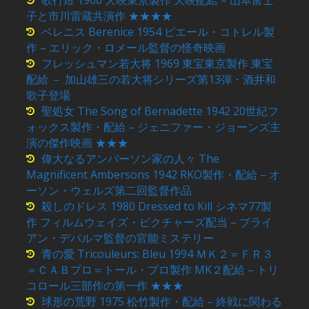
子と市川雷蔵共演作 ★★★★
ベレニス Berenice 1954 ピエール・コトレル製
作 – エリック・ロメール監督の怪奇映画
フレッシュマン若大将 1969 東宝東京製作 東宝
配給 － 加山雄三の若大将シリーズ第13弾・酒井和
歌子登場
聖処女 The Song of Bernadette 1942 20世紀フ
ォックス製作・配給 – ジェニファー・ジョーンズ主
演の傑作映画 ★★★
偉大なるアンバーソン家の人々 The
Magnificent Ambersons 1942 RKO製作・配給 – オ
ーソン・ウェルズ第二回監督作品
殺しのドレス 1980 Dressed to Kill シネマ77製
作 フィルムウェイズ・ピクチャーズ配当 – ブライ
アン・デパルマ監督の官能ミステリー
青の愛 Tricouleurs: Bleu 1994 ＭＫ２＝ＦＲ３
＝ＣＡＢプロ＝トール・プロ製作 MK２配給 – トリ
コロール三部作の第一作 ★★★
球形の荒野 1975 松竹製作・配給 – 終戦に関わる