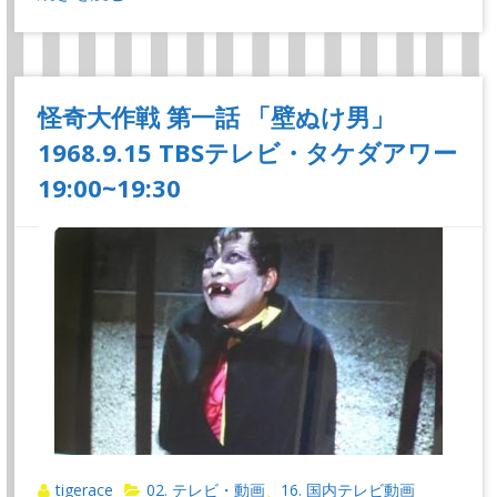
怪奇大作戦 第一話 「壁ぬけ男」
1968.9.15 TBSテレビ・タケダアワー
19:00~19:30
tigerace
02. テレビ・動画
16. 国内テレビ動画
、