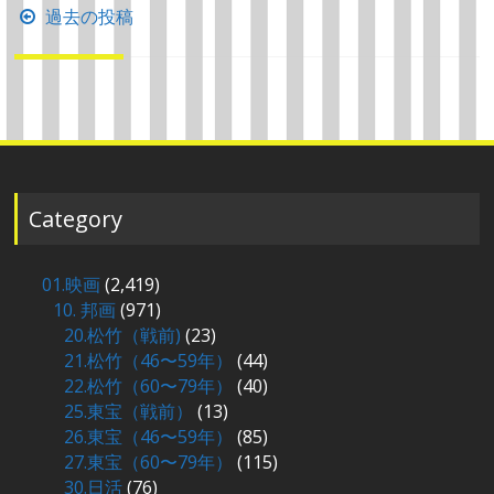
投
過去の投稿
稿
ナ
ビ
ゲ
ー
シ
Category
ョ
ン
01.映画
(2,419)
10. 邦画
(971)
20.松竹（戦前)
(23)
21.松竹（46〜59年）
(44)
22.松竹（60〜79年）
(40)
25.東宝（戦前）
(13)
26.東宝（46〜59年）
(85)
27.東宝（60〜79年）
(115)
30.日活
(76)