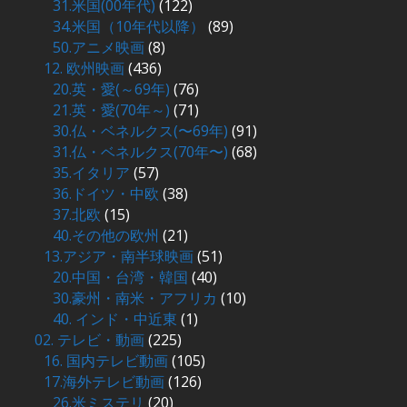
31.米国(00年代)
(122)
34.米国（10年代以降）
(89)
50.アニメ映画
(8)
12. 欧州映画
(436)
20.英・愛(～69年)
(76)
21.英・愛(70年～)
(71)
30.仏・ベネルクス(〜69年)
(91)
31.仏・ベネルクス(70年〜)
(68)
35.イタリア
(57)
36.ドイツ・中欧
(38)
37.北欧
(15)
40.その他の欧州
(21)
13.アジア・南半球映画
(51)
20.中国・台湾・韓国
(40)
30.豪州・南米・アフリカ
(10)
40. インド・中近東
(1)
02. テレビ・動画
(225)
16. 国内テレビ動画
(105)
17.海外テレビ動画
(126)
26.米ミステリ
(20)