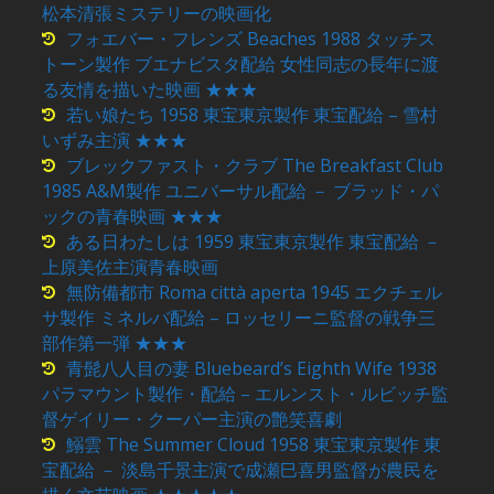
松本清張ミステリーの映画化
フォエバー・フレンズ Beaches 1988 タッチス
トーン製作 ブエナビスタ配給 女性同志の長年に渡
る友情を描いた映画 ★★★
若い娘たち 1958 東宝東京製作 東宝配給 – 雪村
いずみ主演 ★★★
ブレックファスト・クラブ The Breakfast Club
1985 A&M製作 ユニバーサル配給 － ブラッド・パ
ックの青春映画 ★★★
ある日わたしは 1959 東宝東京製作 東宝配給 －
上原美佐主演青春映画
無防備都市 Roma città aperta 1945 エクチェル
サ製作 ミネルバ配給 – ロッセリーニ監督の戦争三
部作第一弾 ★★★
青髭八人目の妻 Bluebeard’s Eighth Wife 1938
パラマウント製作・配給 – エルンスト・ルビッチ監
督ゲイリー・クーパー主演の艶笑喜劇
鰯雲 The Summer Cloud 1958 東宝東京製作 東
宝配給 － 淡島千景主演で成瀬巳喜男監督が農民を