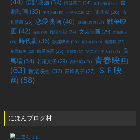
(44)
喜
伝記映画
(34)
円谷英二
(24)
吉永小百合
(20)
劇映画
(35)
市川崑
(26)
市
小津安二郎
(21)
宇津井健
(19)
戦争映
恋愛映画
(40)
川雷蔵
(25)
成瀬巳喜男
(21)
画
(42)
文芸映画
(29)
推理小説
(24)
探偵
(19)
新藤兼人
時代劇
(36)
歌謡映画
(25)
池部良
(22)
(19)
殺人事件
(19)
良
白黒映画
(25)
犯罪映画
(22)
第二次世界大戦
(21)
笠智衆
(20)
青春映画
馬場
(34)
若尾文子
(28)
西部劇
(25)
(63)
ＳＦ映
音楽映画
(32)
高峰秀子
(27)
画
(58)
にほんブログ村