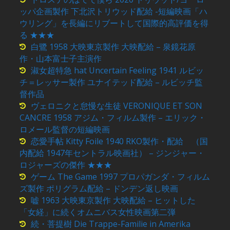
ッパ企画製作 下北沢トリウッド配給 -短編映画「ハ
ウリング」を長編にリブートして国際的高評価を得
る ★★★
白鷺 1958 大映東京製作 大映配給 – 泉鏡花原
作・山本富士子主演作
淑女超特急 hat Uncertain Feeling 1941 ルビッ
チ＝レッサー製作 ユナイテッド配給 – ルビッチ監
督作品
ヴェロニクと怠慢な生徒 VERONIQUE ET SON
CANCRE 1958 アジム・フィルム製作 – エリック・
ロメール監督の短編映画
恋愛手帖 Kitty Foile 1940 RKO製作・配給 （国
内配給 1947年セントラル映画社） – ジンジャー・
ロジャーズの傑作 ★★★
ゲーム The Game 1997 プロパガンダ・フィルム
ズ製作 ポリグラム配給 – ドンデン返し映画
嘘 1963 大映東京製作 大映配給 – ヒットした
「女経」に続くオムニバス女性映画第二弾
続・菩提樹 Die Trappe-Familie in Amerika