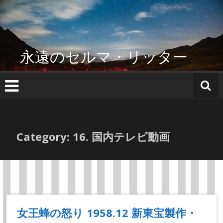
コ
ン
テ
ン
ツ
永遠のセルマ・リッター
へ
ス
キ
ッ
プ
Category: 16. 国内テレビ動画
女王蜂の怒り 1958.12 新東宝製作・