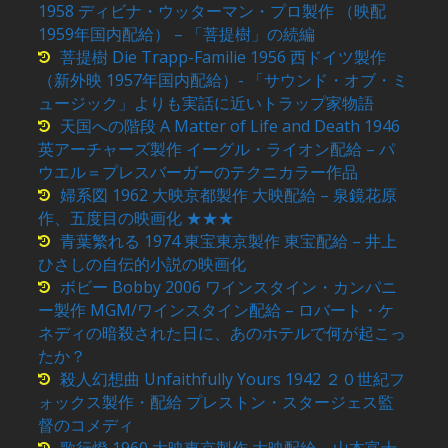
1958 ディビナ・ウッターマン・プロ製作 （映配
1959年国内配給） – 「菩提樹」の続編
菩提樹 Die Trapp-Familie 1956 西ドイツ製作
（新外映 1957年国内配給）- 「サウンド・オブ・ミ
ュージック」よりも実話に近いトラップ家物語
天国への階段 A Matter of Life and Death 1946
英アーチャーズ製作 イーグル・ライオン配給 – パ
ウエル＝プレスバーガーのテクニカラー作品
婦系図 1962 大映京都製作 大映配給 – 泉鏡花原
作、五度目の映画化 ★★★
青葉繁れる 1974 東宝東京製作 東宝配給 – 井上
ひさしの自伝的小説の映画化
ボビー Bobby 2006 ワインスタイン・カンパニ
ー製作 MGM/ワインスタイン配給 – ロバート・ケ
ネディの暗殺された日に、あのホテルで何が起こっ
たか？
殺人幻想曲 Unfaithfully Yours 1942 ２０世紀フ
ォックス製作・配給 プレストン・スタージェス監
督のコメディ
歌行燈 1960 大映東京製作 大映配給 – 山本富士