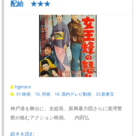
配給 ★★★
tigerace
01.映画
10. 邦画
16. 国内テレビ動画
33.新東宝
、
、
、
神戸港を舞台に、女組長、新興暴力団さらに港湾警
察が絡むアクション映画。 内田弘
続きを読む