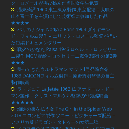
ク・ロメールが再び挑んだ当世女学生気質
濹東綺譚 1960 東宝東京製作 東宝配給 – 大映の
山本富士子を主演にして芸術祭に参加した作品
★★★★
パリのナジャ Nadja a Paris 1964 ダイヤモン
ド・フィルム製作 – エリック・ロメール監督が描い
た短編ドキュメンタリー
戦火のかなた Paisa 1946 ロベルト・ロッセリー
ニ製作 MGM配給 – ロッセリーニ戦争3部作の第2弾
★★★
帰ってきたウルトラマン マット1号発進命令
1983 DAICONフィルム製作 – 庵野秀明監督の自主
製作映画
ラ・ジュテ La Jetée 1962 仏 アナドール・ドー
マン製作 – クリス・マルケル監督のSF短編映画
★★★★★
蜘蛛の巣を払う女 The Girl in the Spider Web
2018 コロンビア製作 ソニー・ピクチャーズ配給 –
アメリカ版ドラゴン・タトゥーの女第二弾
ドロステのはてで僕ら 2020 トリウッド/ヨーロ