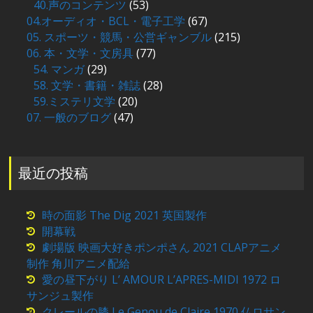
40.声のコンテンツ
(53)
04.オーディオ・BCL・電子工学
(67)
05. スポーツ・競馬・公営ギャンブル
(215)
06. 本・文学・文房具
(77)
54. マンガ
(29)
58. 文学・書籍・雑誌
(28)
59.ミステリ文学
(20)
07. 一般のブログ
(47)
最近の投稿
時の面影 The Dig 2021 英国製作
開幕戦
劇場版 映画大好きポンポさん 2021 CLAPアニメ
制作 角川アニメ配給
愛の昼下がり L’ AMOUR L’APRES-MIDI 1972 ロ
サンジュ製作
クレールの膝 Le Genou de Claire 1970 仏ロサン