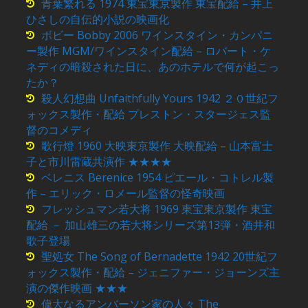
青葉繁れる 1974 東宝東京製作 東宝配給 – 井上
ひさしの自伝的小説の映画化
ボビー Bobby 2006 ワインスタイン・カンパニ
ー製作 MGM/ワインスタイン配給 – ロバート・ケ
ネディの暗殺された日に、あのホテルで何が起こっ
たか？
殺人幻想曲 Unfaithfully Yours 1942 ２０世紀フ
ォックス製作・配給 プレストン・スタージェス監
督のコメディ
歌行燈 1960 大映東京製作 大映配給 – 山本富士
子と市川雷蔵共演作 ★★★★
ベレニス Berenice 1954 ピエール・コトレル製
作 – エリック・ロメール監督の怪奇映画
フレッシュマン若大将 1969 東宝東京製作 東宝
配給 － 加山雄三の若大将シリーズ第13弾・酒井和
歌子登場
聖処女 The Song of Bernadette 1942 20世紀フ
ォックス製作・配給 – ジェニファー・ジョーンズ主
演の傑作映画 ★★★
偉大なるアンバーソン家の人々 The