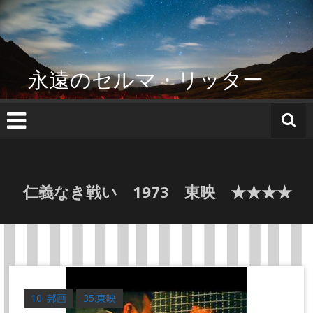
コ
ン
テ
ン
ツ
永遠のセルマ・リッター
へ
ス
キ
ッ
プ
仁義なき戦い 1973 東映 ★★★★
10. 邦画
35.東映