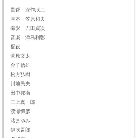
監督 深作欣二
脚本 笠原和夫
撮影 吉田貞次
音楽 津島利彰
配役
菅原文太
金子信雄
松方弘樹
川地民夫
田中邦衛
三上真一郎
渡瀬恒彦
渚まゆみ
伊吹吾郎