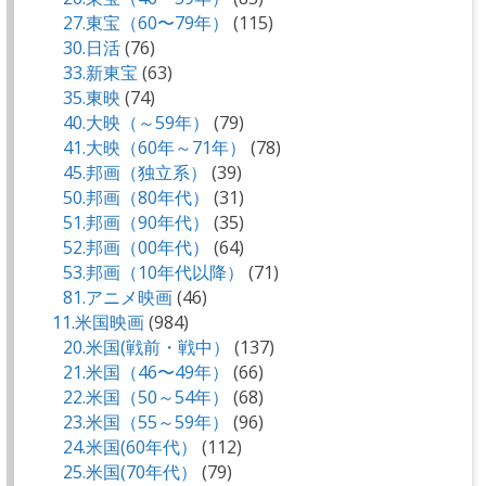
27.東宝（60〜79年）
(115)
30.日活
(76)
33.新東宝
(63)
35.東映
(74)
40.大映（～59年）
(79)
41.大映（60年～71年）
(78)
45.邦画（独立系）
(39)
50.邦画（80年代）
(31)
51.邦画（90年代）
(35)
52.邦画（00年代）
(64)
53.邦画（10年代以降）
(71)
81.アニメ映画
(46)
11.米国映画
(984)
20.米国(戦前・戦中）
(137)
21.米国（46〜49年）
(66)
22.米国（50～54年）
(68)
23.米国（55～59年）
(96)
24.米国(60年代）
(112)
25.米国(70年代）
(79)