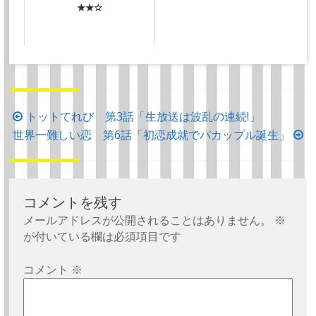
★★☆
投
トットてれび 第3話「生放送は波乱の連続!」
稿
世界一難しい恋 第6話「初恋成就でバカップル誕生」
ナ
ビ
ゲ
コメントを残す
ー
メールアドレスが公開されることはありません。
※
シ
が付いている欄は必須項目です
ョ
コメント
※
ン