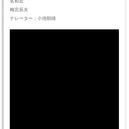
名和宏
梅宮辰夫
ナレーター：小池朝雄