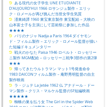
ある現代の女子学生 UNE ETUDIANTE
D’AUJOURD’HUI 1966 ロサンジュ製作 – エリッ
ク・ロメールが再び挑んだ当世女学生気質
濹東綺譚 1960 東宝東京製作 東宝配給 – 大映の
山本富士子を主演にして芸術祭に参加した作品
★★★★
パリのナジャ Nadja a Paris 1964 ダイヤモン
ド・フィルム製作 – エリック・ロメール監督が描い
た短編ドキュメンタリー
戦火のかなた Paisa 1946 ロベルト・ロッセリー
ニ製作 MGM配給 – ロッセリーニ戦争3部作の第2弾
★★★
帰ってきたウルトラマン マット1号発進命令
1983 DAICONフィルム製作 – 庵野秀明監督の自主
製作映画
ラ・ジュテ La Jetée 1962 仏 アナドール・ドー
マン製作 – クリス・マルケル監督のSF短編映画
★★★★★
蜘蛛の巣を払う女 The Girl in the Spider Web