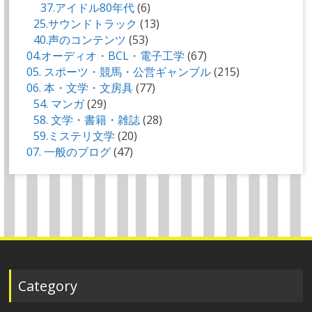
37.アイドル80年代
(6)
25.サウンドトラック
(13)
40.声のコンテンツ
(53)
04.オーディオ・BCL・電子工学
(67)
05. スポーツ・競馬・公営ギャンブル
(215)
06. 本・文学・文房具
(77)
54. マンガ
(29)
58. 文学・書籍・雑誌
(28)
59.ミステリ文学
(20)
07. 一般のブログ
(47)
Category