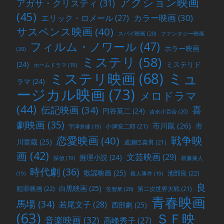
アクション映画
アガサ・クリスティ
(31)
(45)
カラー映画
(30)
エリック・ロメール
(27)
サスペンス映画
(40)
スパイ映画
(20)
ファンタジー映画
フィルム・ノワール
(47)
ホラー映画
(20)
ミステリ
(58)
(24)
ミステリド
ホームドラマ
(19)
ミュ
ミステリ映画
(68)
ラマ
(24)
ージカル映画
(73)
メロドラマ
(44)
喜
伝記映画
(34)
円谷英二
(24)
吉永小百合
(20)
劇映画
(35)
市川崑
(26)
市
小津安二郎
(21)
宇津井健
(19)
戦争映
恋愛映画
(40)
川雷蔵
(25)
成瀬巳喜男
(21)
画
(42)
文芸映画
(29)
推理小説
(24)
探偵
(19)
新藤兼人
時代劇
(36)
歌謡映画
(25)
池部良
(22)
(19)
殺人事件
(19)
良
白黒映画
(25)
犯罪映画
(22)
第二次世界大戦
(21)
笠智衆
(20)
青春映画
馬場
(34)
若尾文子
(28)
西部劇
(25)
(63)
ＳＦ映
音楽映画
(32)
高峰秀子
(27)