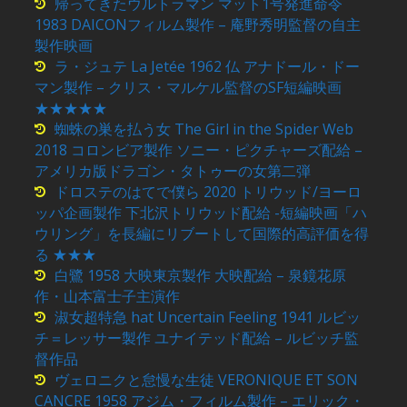
帰ってきたウルトラマン マット1号発進命令
1983 DAICONフィルム製作 – 庵野秀明監督の自主
製作映画
ラ・ジュテ La Jetée 1962 仏 アナドール・ドー
マン製作 – クリス・マルケル監督のSF短編映画
★★★★★
蜘蛛の巣を払う女 The Girl in the Spider Web
2018 コロンビア製作 ソニー・ピクチャーズ配給 –
アメリカ版ドラゴン・タトゥーの女第二弾
ドロステのはてで僕ら 2020 トリウッド/ヨーロ
ッパ企画製作 下北沢トリウッド配給 -短編映画「ハ
ウリング」を長編にリブートして国際的高評価を得
る ★★★
白鷺 1958 大映東京製作 大映配給 – 泉鏡花原
作・山本富士子主演作
淑女超特急 hat Uncertain Feeling 1941 ルビッ
チ＝レッサー製作 ユナイテッド配給 – ルビッチ監
督作品
ヴェロニクと怠慢な生徒 VERONIQUE ET SON
CANCRE 1958 アジム・フィルム製作 – エリック・