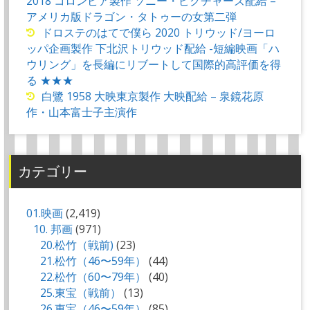
2018 コロンビア製作 ソニー・ピクチャーズ配給 –
アメリカ版ドラゴン・タトゥーの女第二弾
ドロステのはてで僕ら 2020 トリウッド/ヨーロ
ッパ企画製作 下北沢トリウッド配給 -短編映画「ハ
ウリング」を長編にリブートして国際的高評価を得
る ★★★
白鷺 1958 大映東京製作 大映配給 – 泉鏡花原
作・山本富士子主演作
カテゴリー
01.映画
(2,419)
10. 邦画
(971)
20.松竹（戦前)
(23)
21.松竹（46〜59年）
(44)
22.松竹（60〜79年）
(40)
25.東宝（戦前）
(13)
26.東宝（46〜59年）
(85)