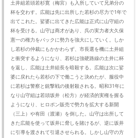
土井組若頭若杉寛（梅宮）も入所していて兄弟分の
杯を交わす。広能は先に出所した若杉の尽力で1年で
出てこれた。娑婆に出てきた広能は正式に山守組の
杯を受ける。山守は商才があり、呉の実力者大久保
憲一の権力をバックに勢力を強大にしていく。しか
し若杉の仲裁にもかかわらず、市長選を機に土井組
と衝突するようになり、若杉は強硬路線の土井に杯
を返し、広能は土井組長を暗殺する。広能は次に娑
婆に戻れたら若杉の下で働こうと決めたが、服役中
に若杉は警察と銃撃戦の後射殺される。昭和31年に
なり山守組は若頭坂井（松方）が経済的実権を握る
ようになり、ヒロポン販売で勢力を拡大する新開
（三上）や有田（渡瀬）を倒した。山守は出所して
きた広能を使って坂井に脅しを賭けるが、逆に坂井
に引導を渡されて引退させられる。しかし山守の方