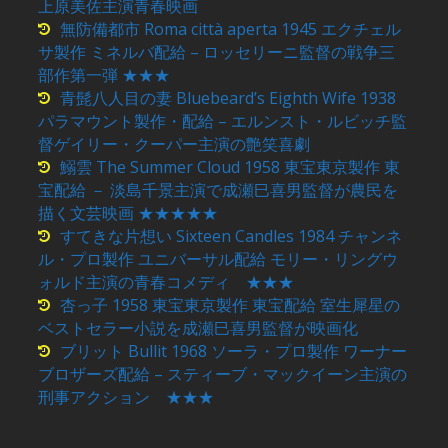
上原美佐主演青春映画
無防備都市 Roma città aperta 1945 エクチェル
サ製作 ミネルバ配給 – ロッセリーニ監督の戦争三
部作第一弾 ★★★
青髭八人目の妻 Bluebeard’s Eighth Wife 1938
パラマウント製作・配給 – エルンスト・ルビッチ監
督ゲイリー・クーパー主演の艶笑喜劇
鰯雲 The Summer Cloud 1958 東宝東京製作 東
宝配給 － 淡島千景主演で成瀬巳喜男監督が農民を
描く文芸映画 ★★★★★
すてきな片想い Sixteen Candles 1984 チャンネ
ル・プロ製作 ユニバーサル配給 モリー・リングウ
ォルド主演の青春コメディ ★★★
杏っ子 1958 東宝東京製作 東宝配給 室生犀星の
ベストセラー小説を成瀬巳喜男監督が映画化
ブリット Bullit 1968 ソーラ・プロ製作 ワーナー
ブロザーズ配給 – スティーブ・マックイーン主演の
刑事アクション ★★★