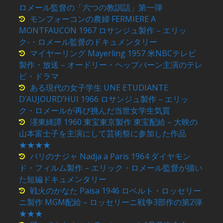
ロメール監督の「六つの教訓話」第一弾
モンフォーコンの農婦 FERMIERE A
MONTFAUCON 1967 ロサンジュ製作 – エリッ
ク-・ロメール監督のドキュメンタリー
マイヤーリング Mayerling 1957 米NBCテレビ
製作・放送 – オードリー・ヘップバーン主演のテレ
ビ・ドラマ
ある現代の女子学生 UNE ETUDIANTE
D’AUJOURD’HUI 1966 ロサンジュ製作 – エリッ
ク・ロメールが再び挑んだ当世女学生気質
濹東綺譚 1960 東宝東京製作 東宝配給 – 大映の
山本富士子を主演にして芸術祭に参加した作品
★★★★
パリのナジャ Nadja a Paris 1964 ダイヤモン
ド・フィルム製作 – エリック・ロメール監督が描い
た短編ドキュメンタリー
戦火のかなた Paisa 1946 ロベルト・ロッセリー
ニ製作 MGM配給 – ロッセリーニ戦争3部作の第2弾
★★★