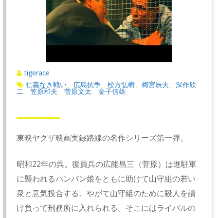
tigerace
仁義なき戦い
広島抗争
松方弘樹
梅宮辰夫
深作欣
、
、
、
、
二
笠原和夫
菅原文太
金子信雄
、
、
、
東映ヤクザ映画実録路線の名作シリーズ第一弾。
昭和22年の呉。復員兵の広能昌三（菅原）は進駐軍
に襲われるパンパン娘をともに助けて山守組の若い
衆と意気投合する。やがて山守組のために殺人を請
け負って刑務所に入れられる。そこにはライバルの