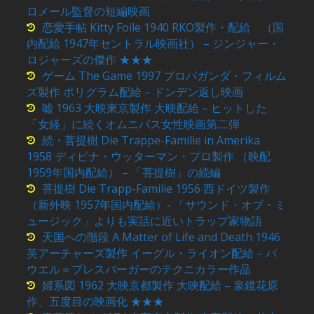
ロメール監督の短編映画
恋愛手帖 Kitty Foile 1940 RKO製作・配給 （国
内配給 1947年セントラル映画社） – ジンジャー・
ロジャーズの傑作 ★★★
ゲーム The Game 1997 プロパガンダ・フィルム
ズ製作 ポリグラム配給 – ドンデン返し映画
嘘 1963 大映東京製作 大映配給 – ヒットした
「女経」に続くオムニバス女性映画第二弾
続・菩提樹 Die Trappe-Familie in Amerika
1958 ディビナ・ウッターマン・プロ製作 （映配
1959年国内配給） – 「菩提樹」の続編
菩提樹 Die Trapp-Familie 1956 西ドイツ製作
（新外映 1957年国内配給）- 「サウンド・オブ・ミ
ュージック」よりも実話に近いトラップ家物語
天国への階段 A Matter of Life and Death 1946
英アーチャーズ製作 イーグル・ライオン配給 – パ
ウエル＝プレスバーガーのテクニカラー作品
婦系図 1962 大映京都製作 大映配給 – 泉鏡花原
作、五度目の映画化 ★★★