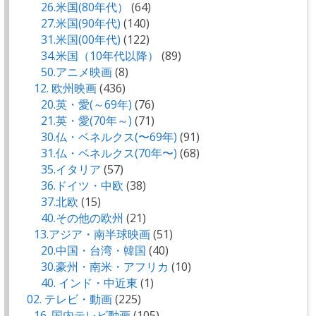
26.米国(80年代）
(64)
27.米国(90年代)
(140)
31.米国(00年代)
(122)
34.米国（10年代以降）
(89)
50.アニメ映画
(8)
12. 欧州映画
(436)
20.英・愛(～69年)
(76)
21.英・愛(70年～)
(71)
30.仏・ベネルクス(〜69年)
(91)
31.仏・ベネルクス(70年〜)
(68)
35.イタリア
(57)
36.ドイツ・中欧
(38)
37.北欧
(15)
40.その他の欧州
(21)
13.アジア・南半球映画
(51)
20.中国・台湾・韓国
(40)
30.豪州・南米・アフリカ
(10)
40. インド・中近東
(1)
02. テレビ・動画
(225)
16. 国内テレビ動画
(105)