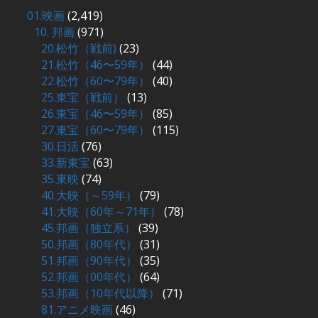
01.映画
(2,419)
10. 邦画
(971)
20.松竹（戦前)
(23)
21.松竹（46〜59年）
(44)
22.松竹（60〜79年）
(40)
25.東宝（戦前）
(13)
26.東宝（46〜59年）
(85)
27.東宝（60〜79年）
(115)
30.日活
(76)
33.新東宝
(63)
35.東映
(74)
40.大映（～59年）
(79)
41.大映（60年～71年）
(78)
45.邦画（独立系）
(39)
50.邦画（80年代）
(31)
51.邦画（90年代）
(35)
52.邦画（00年代）
(64)
53.邦画（10年代以降）
(71)
81.アニメ映画
(46)