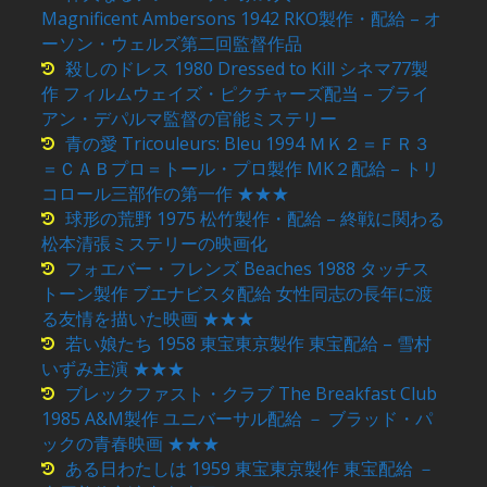
Magnificent Ambersons 1942 RKO製作・配給 – オ
ーソン・ウェルズ第二回監督作品
殺しのドレス 1980 Dressed to Kill シネマ77製
作 フィルムウェイズ・ピクチャーズ配当 – ブライ
アン・デパルマ監督の官能ミステリー
青の愛 Tricouleurs: Bleu 1994 ＭＫ２＝ＦＲ３
＝ＣＡＢプロ＝トール・プロ製作 MK２配給 – トリ
コロール三部作の第一作 ★★★
球形の荒野 1975 松竹製作・配給 – 終戦に関わる
松本清張ミステリーの映画化
フォエバー・フレンズ Beaches 1988 タッチス
トーン製作 ブエナビスタ配給 女性同志の長年に渡
る友情を描いた映画 ★★★
若い娘たち 1958 東宝東京製作 東宝配給 – 雪村
いずみ主演 ★★★
ブレックファスト・クラブ The Breakfast Club
1985 A&M製作 ユニバーサル配給 － ブラッド・パ
ックの青春映画 ★★★
ある日わたしは 1959 東宝東京製作 東宝配給 －