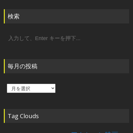
検索
検
索:
毎月の投稿
毎
月
の
投
稿
Tag Clouds