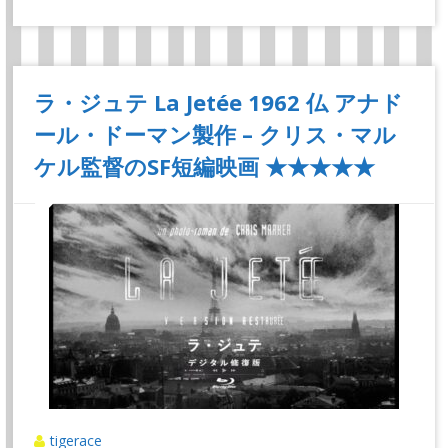
ラ・ジュテ La Jetée 1962 仏 アナド
ール・ドーマン製作 – クリス・マル
ケル監督のSF短編映画 ★★★★★
tigerace