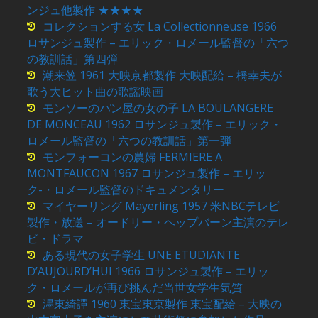
ンジュ他製作 ★★★★
コレクションする女 La Collectionneuse 1966
ロサンジュ製作 – エリック・ロメール監督の「六つ
の教訓話」第四弾
潮来笠 1961 大映京都製作 大映配給 – 橋幸夫が
歌う大ヒット曲の歌謡映画
モンソーのパン屋の女の子 LA BOULANGERE
DE MONCEAU 1962 ロサンジュ製作 – エリック・
ロメール監督の「六つの教訓話」第一弾
モンフォーコンの農婦 FERMIERE A
MONTFAUCON 1967 ロサンジュ製作 – エリッ
ク-・ロメール監督のドキュメンタリー
マイヤーリング Mayerling 1957 米NBCテレビ
製作・放送 – オードリー・ヘップバーン主演のテレ
ビ・ドラマ
ある現代の女子学生 UNE ETUDIANTE
D’AUJOURD’HUI 1966 ロサンジュ製作 – エリッ
ク・ロメールが再び挑んだ当世女学生気質
濹東綺譚 1960 東宝東京製作 東宝配給 – 大映の