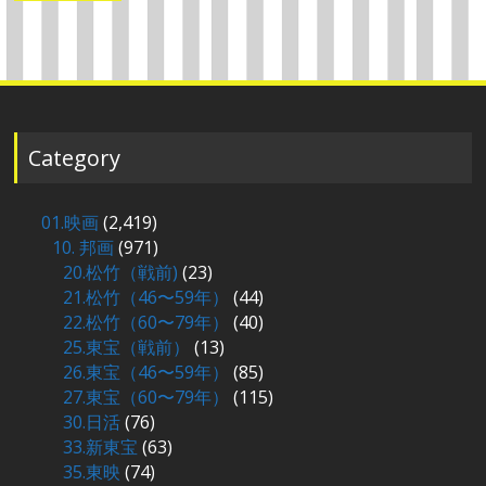
ナ
ビ
ゲ
ー
シ
Category
ョ
ン
01.映画
(2,419)
10. 邦画
(971)
20.松竹（戦前)
(23)
21.松竹（46〜59年）
(44)
22.松竹（60〜79年）
(40)
25.東宝（戦前）
(13)
26.東宝（46〜59年）
(85)
27.東宝（60〜79年）
(115)
30.日活
(76)
33.新東宝
(63)
35.東映
(74)