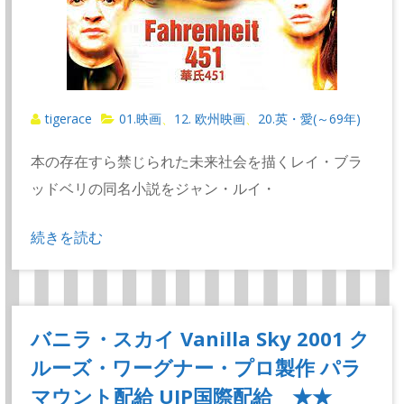
tigerace
01.映画
12. 欧州映画
20.英・愛(～69年)
、
、
本の存在すら禁じられた未来社会を描くレイ・ブラ
ッドベリの同名小説をジャン・ルイ・
続きを読む
バニラ・スカイ Vanilla Sky 2001 ク
ルーズ・ワーグナー・プロ製作 パラ
マウント配給 UIP国際配給 ★★