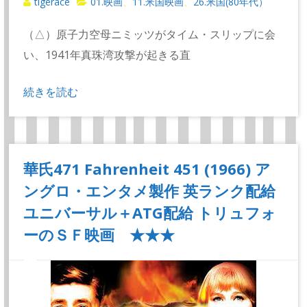
tigerace
01.映画
11.米国映画
26.米国(80年代）
、
、
（△）原子力空母ニミッツがタイム・スリップに会
い、1941年真珠湾攻撃が起きる直
続きを読む
華氏471 Fahrenheit 451 (1966) ア
ングロ・エンタメ製作 英ランク配給
ユニバーサル＋ATG配給 トリュフォ
ーのＳＦ映画 ★★★