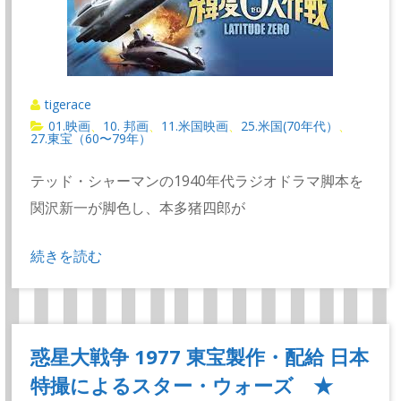
tigerace
01.映画
10. 邦画
11.米国映画
25.米国(70年代）
、
、
、
、
27.東宝（60〜79年）
テッド・シャーマンの1940年代ラジオドラマ脚本を
関沢新一が脚色し、本多猪四郎が
続きを読む
惑星大戦争 1977 東宝製作・配給 日本
特撮によるスター・ウォーズ ★