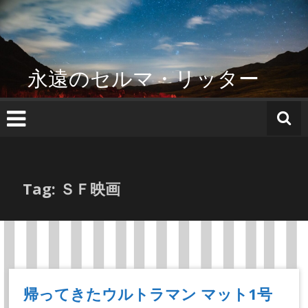
コ
ン
テ
ン
ツ
永遠のセルマ・リッター
へ
ス
キ
ッ
プ
Tag: ＳＦ映画
帰ってきたウルトラマン マット1号