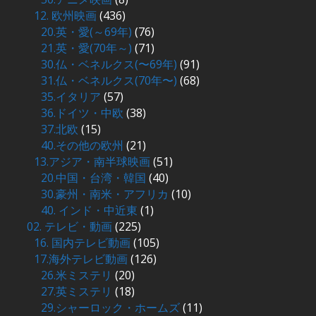
12. 欧州映画
(436)
20.英・愛(～69年)
(76)
21.英・愛(70年～)
(71)
30.仏・ベネルクス(〜69年)
(91)
31.仏・ベネルクス(70年〜)
(68)
35.イタリア
(57)
36.ドイツ・中欧
(38)
37.北欧
(15)
40.その他の欧州
(21)
13.アジア・南半球映画
(51)
20.中国・台湾・韓国
(40)
30.豪州・南米・アフリカ
(10)
40. インド・中近東
(1)
02. テレビ・動画
(225)
16. 国内テレビ動画
(105)
17.海外テレビ動画
(126)
26.米ミステリ
(20)
27.英ミステリ
(18)
29.シャーロック・ホームズ
(11)