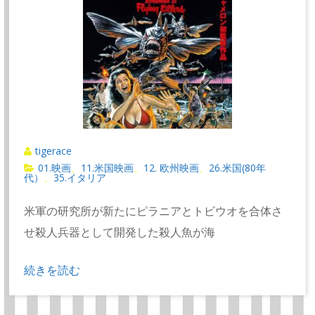
tigerace
01.映画
11.米国映画
12. 欧州映画
26.米国(80年
、
、
、
代）
35.イタリア
、
米軍の研究所が新たにピラニアとトビウオを合体さ
せ殺人兵器として開発した殺人魚が海
続きを読む