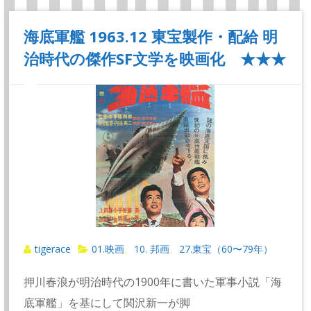
海底軍艦 1963.12 東宝製作・配給 明
治時代の傑作SF文学を映画化 ★★★
tigerace
01.映画
10. 邦画
27.東宝（60〜79年）
、
、
押川春浪が明治時代の1900年に書いた軍事小説「海
底軍艦」を基にして関沢新一が脚