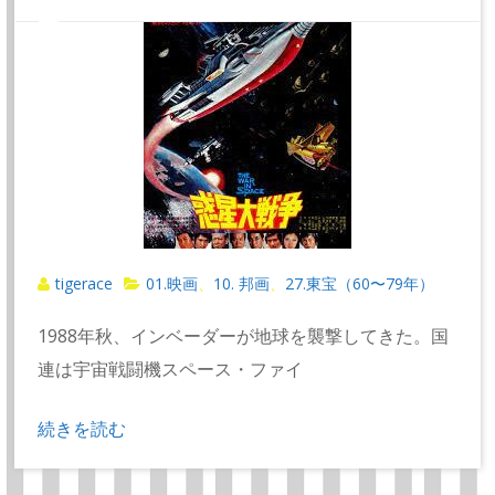
tigerace
01.映画
10. 邦画
27.東宝（60〜79年）
、
、
1988年秋、インベーダーが地球を襲撃してきた。国
連は宇宙戦闘機スペース・ファイ
続きを読む