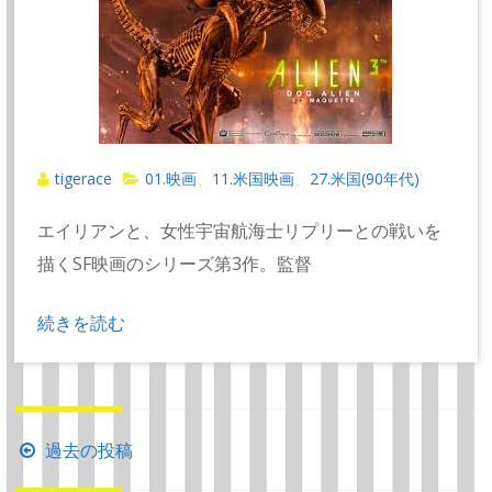
tigerace
01.映画
11.米国映画
27.米国(90年代)
、
、
エイリアンと、女性宇宙航海士リプリーとの戦いを
描くSF映画のシリーズ第3作。監督
続きを読む
投
過去の投稿
稿