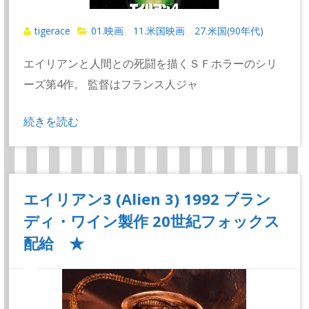
tigerace
01.映画
11.米国映画
27.米国(90年代)
、
、
エイリアンと人間との死闘を描くＳＦホラーのシリ
ーズ第4作。 監督はフランス人ジャ
続きを読む
エイリアン3 (Alien 3) 1992 ブラン
ディ・ワイン製作 20世紀フォックス
配給 ★