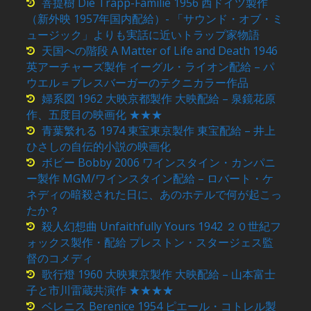
菩提樹 Die Trapp-Familie 1956 西ドイツ製作
（新外映 1957年国内配給）- 「サウンド・オブ・ミ
ュージック」よりも実話に近いトラップ家物語
天国への階段 A Matter of Life and Death 1946
英アーチャーズ製作 イーグル・ライオン配給 – パ
ウエル＝プレスバーガーのテクニカラー作品
婦系図 1962 大映京都製作 大映配給 – 泉鏡花原
作、五度目の映画化 ★★★
青葉繁れる 1974 東宝東京製作 東宝配給 – 井上
ひさしの自伝的小説の映画化
ボビー Bobby 2006 ワインスタイン・カンパニ
ー製作 MGM/ワインスタイン配給 – ロバート・ケ
ネディの暗殺された日に、あのホテルで何が起こっ
たか？
殺人幻想曲 Unfaithfully Yours 1942 ２０世紀フ
ォックス製作・配給 プレストン・スタージェス監
督のコメディ
歌行燈 1960 大映東京製作 大映配給 – 山本富士
子と市川雷蔵共演作 ★★★★
ベレニス Berenice 1954 ピエール・コトレル製