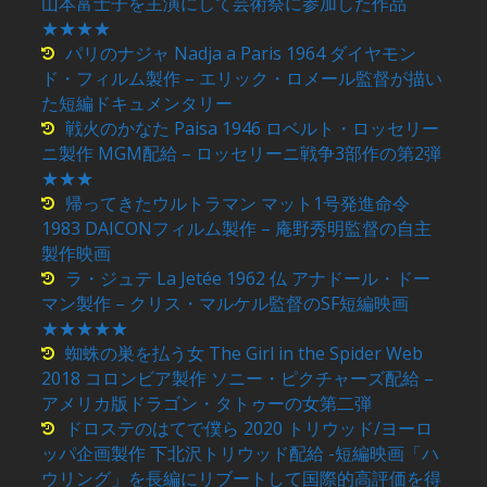
山本富士子を主演にして芸術祭に参加した作品
★★★★
パリのナジャ Nadja a Paris 1964 ダイヤモン
ド・フィルム製作 – エリック・ロメール監督が描い
た短編ドキュメンタリー
戦火のかなた Paisa 1946 ロベルト・ロッセリー
ニ製作 MGM配給 – ロッセリーニ戦争3部作の第2弾
★★★
帰ってきたウルトラマン マット1号発進命令
1983 DAICONフィルム製作 – 庵野秀明監督の自主
製作映画
ラ・ジュテ La Jetée 1962 仏 アナドール・ドー
マン製作 – クリス・マルケル監督のSF短編映画
★★★★★
蜘蛛の巣を払う女 The Girl in the Spider Web
2018 コロンビア製作 ソニー・ピクチャーズ配給 –
アメリカ版ドラゴン・タトゥーの女第二弾
ドロステのはてで僕ら 2020 トリウッド/ヨーロ
ッパ企画製作 下北沢トリウッド配給 -短編映画「ハ
ウリング」を長編にリブートして国際的高評価を得