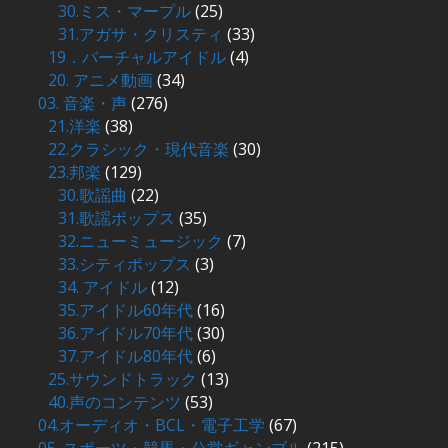
30.ミス・マープル
(25)
31.アガサ・クリスティ
(33)
19．バーチャルアイドル
(4)
20. アニメ動画
(34)
03. 音楽・声
(276)
21.洋楽
(38)
22.クラシック・現代音楽
(30)
23.邦楽
(129)
30.歌謡曲
(22)
31.歌謡ポップス
(35)
32.ニューミュージック
(7)
33.シティポップス
(3)
34. アイドル
(12)
35.アイドル60年代
(16)
36.アイドル70年代
(30)
37.アイドル80年代
(6)
25.サウンドトラック
(13)
40.声のコンテンツ
(53)
04.オーディオ・BCL・電子工学
(67)
05. スポーツ・競馬・公営ギャンブル
(215)