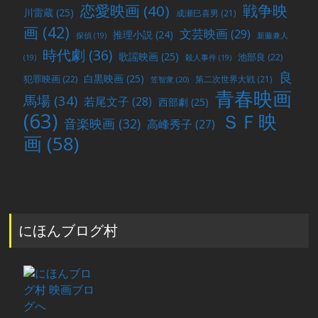
戦争映
恋愛映画
(40)
川雷蔵
(25)
成瀬巳喜男
(21)
画
(42)
文芸映画
(29)
推理小説
(24)
探偵
(19)
新藤兼人
時代劇
(36)
歌謡映画
(25)
池部良
(22)
(19)
殺人事件
(19)
良
白黒映画
(25)
犯罪映画
(22)
第二次世界大戦
(21)
笠智衆
(20)
青春映画
馬場
(34)
若尾文子
(28)
西部劇
(25)
(63)
ＳＦ映
音楽映画
(32)
高峰秀子
(27)
画
(58)
にほんブログ村