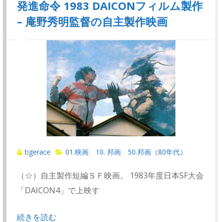
発進命令 1983 DAICONフィルム製作
– 庵野秀明監督の自主製作映画
tigerace
01.映画
10. 邦画
50.邦画（80年代）
、
、
（☆）自主製作短編ＳＦ映画。 1983年度日本SF大会
「DAICON4」で上映す
続きを読む