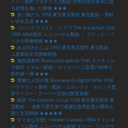
トーン製作 ブエナビスタ配給 女性同志の長年に渡
る友情を描いた映画 ★★★
若い娘たち 1958 東宝東京製作 東宝配給 – 雪村
いずみ主演 ★★★
ブレックファスト・クラブ The Breakfast Club
1985 A&M製作 ユニバーサル配給 － ブラッド・パ
ックの青春映画 ★★★
ある日わたしは 1959 東宝東京製作 東宝配給 －
上原美佐主演青春映画
無防備都市 Roma città aperta 1945 エクチェル
サ製作 ミネルバ配給 – ロッセリーニ監督の戦争三
部作第一弾 ★★★
青髭八人目の妻 Bluebeard’s Eighth Wife 1938
パラマウント製作・配給 – エルンスト・ルビッチ監
督ゲイリー・クーパー主演の艶笑喜劇
鰯雲 The Summer Cloud 1958 東宝東京製作 東
宝配給 － 淡島千景主演で成瀬巳喜男監督が農民を
描く文芸映画 ★★★★★
すてきな片想い Sixteen Candles 1984 チャンネ
ル・プロ製作 ユニバーサル配給 モリー・リングウ