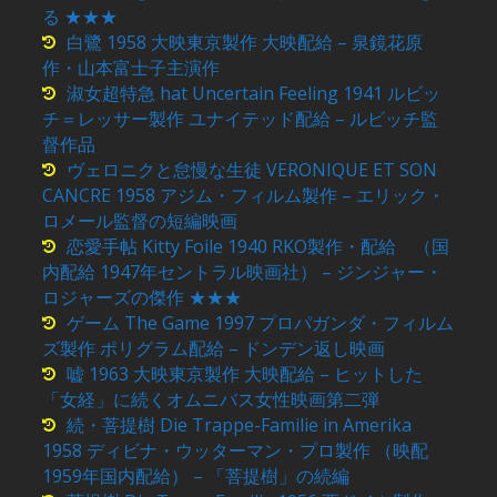
る ★★★
白鷺 1958 大映東京製作 大映配給 – 泉鏡花原
作・山本富士子主演作
淑女超特急 hat Uncertain Feeling 1941 ルビッ
チ＝レッサー製作 ユナイテッド配給 – ルビッチ監
督作品
ヴェロニクと怠慢な生徒 VERONIQUE ET SON
CANCRE 1958 アジム・フィルム製作 – エリック・
ロメール監督の短編映画
恋愛手帖 Kitty Foile 1940 RKO製作・配給 （国
内配給 1947年セントラル映画社） – ジンジャー・
ロジャーズの傑作 ★★★
ゲーム The Game 1997 プロパガンダ・フィルム
ズ製作 ポリグラム配給 – ドンデン返し映画
嘘 1963 大映東京製作 大映配給 – ヒットした
「女経」に続くオムニバス女性映画第二弾
続・菩提樹 Die Trappe-Familie in Amerika
1958 ディビナ・ウッターマン・プロ製作 （映配
1959年国内配給） – 「菩提樹」の続編