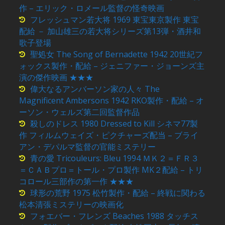
作 – エリック・ロメール監督の怪奇映画
フレッシュマン若大将 1969 東宝東京製作 東宝
配給 － 加山雄三の若大将シリーズ第13弾・酒井和
歌子登場
聖処女 The Song of Bernadette 1942 20世紀フ
ォックス製作・配給 – ジェニファー・ジョーンズ主
演の傑作映画 ★★★
偉大なるアンバーソン家の人々 The
Magnificent Ambersons 1942 RKO製作・配給 – オ
ーソン・ウェルズ第二回監督作品
殺しのドレス 1980 Dressed to Kill シネマ77製
作 フィルムウェイズ・ピクチャーズ配当 – ブライ
アン・デパルマ監督の官能ミステリー
青の愛 Tricouleurs: Bleu 1994 ＭＫ２＝ＦＲ３
＝ＣＡＢプロ＝トール・プロ製作 MK２配給 – トリ
コロール三部作の第一作 ★★★
球形の荒野 1975 松竹製作・配給 – 終戦に関わる
松本清張ミステリーの映画化
フォエバー・フレンズ Beaches 1988 タッチス