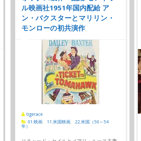
ル映画社1951年国内配給 ア
ン・バクスターとマリリン・
モンローの初共演作
tigerace
01.映画
11.米国映画
22.米国（50～54
、
、
年）