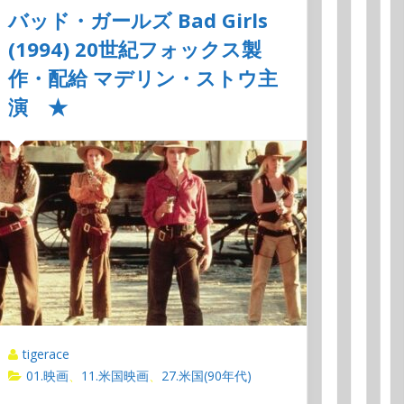
バッド・ガールズ Bad Girls
(1994) 20世紀フォックス製
作・配給 マデリン・ストウ主
演 ★
tigerace
01.映画
11.米国映画
27.米国(90年代)
、
、