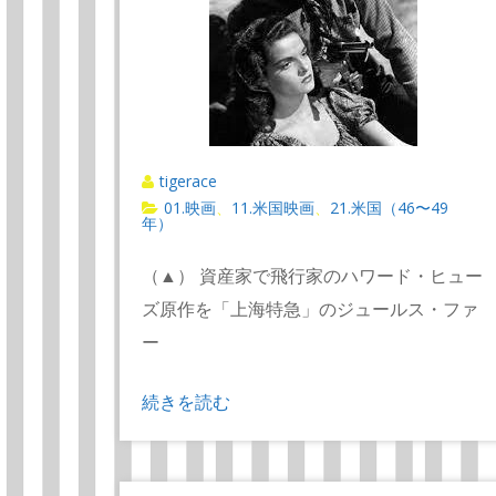
tigerace
01.映画
11.米国映画
21.米国（46〜49
、
、
年）
（▲） 資産家で飛行家のハワード・ヒュー
ズ原作を「上海特急」のジュールス・ファ
ー
続きを読む