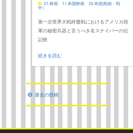
01.映画
11.米国映画
20.米国(戦前・戦
、
、
中）
第一次世界大戦終盤戦におけるアメリカ陸
軍の秘密兵器と言うべき名スナイパーの伝
記映
続きを読む
投
過去の投稿
稿
ナ
ビ
ゲ