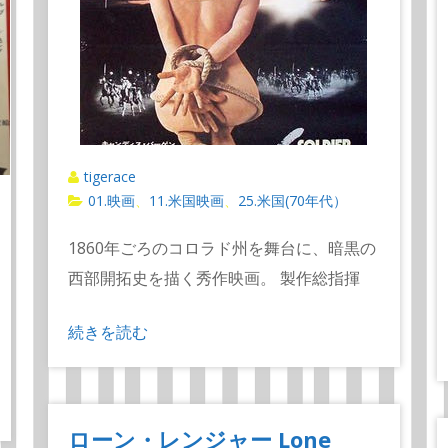
tigerace
01.映画
11.米国映画
25.米国(70年代）
、
、
1860年ごろのコロラド州を舞台に、暗黒の
西部開拓史を描く秀作映画。 製作総指揮
続きを読む
ローン・レンジャー Lone