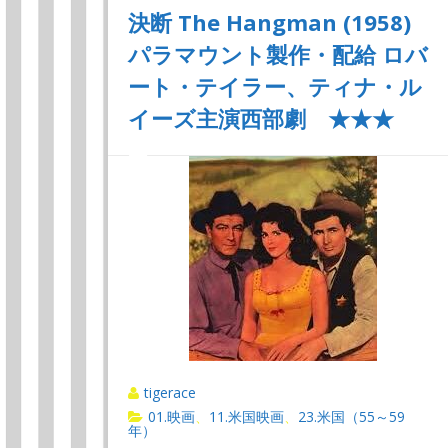
決断 The Hangman (1958)
パラマウント製作・配給 ロバ
ート・テイラー、ティナ・ル
イーズ主演西部劇 ★★★
tigerace
01.映画
11.米国映画
23.米国（55～59
、
、
年）