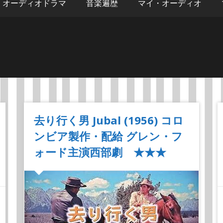
オーディオドラマ
音楽遍歴
マイ・オーディオ
去り行く男 Jubal (1956) コロ
ンビア製作・配給 グレン・フ
ォード主演西部劇 ★★★