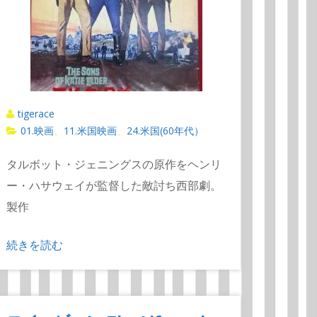
tigerace
01.映画
11.米国映画
24.米国(60年代）
、
、
タルボット・ジェニングスの原作をヘンリ
ー・ハサウェイが監督した敵討ち西部劇。
製作
続きを読む