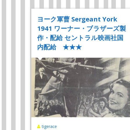
ヨーク軍曹 Sergeant York
1941 ワーナー・ブラザーズ製
作・配給 セントラル映画社国
内配給 ★★★
tigerace