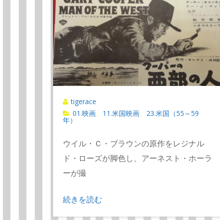
tigerace
01.映画
11.米国映画
23.米国（55～59
、
、
年）
ウイル・Ｃ・ブラウンの原作をレジナル
ド・ローズが脚色し、アーネスト・ホーラ
ーが撮
続きを読む