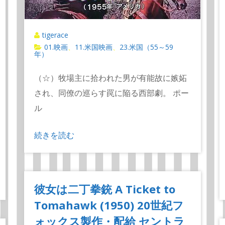
tigerace
01.映画
11.米国映画
23.米国（55～59
、
、
年）
（☆）牧場主に拾われた男が有能故に嫉妬
され、同僚の巡らす罠に陥る西部劇。 ポー
ル
続きを読む
彼女は二丁拳銃 A Ticket to
Tomahawk (1950) 20世紀フ
ォックス製作・配給 セントラ