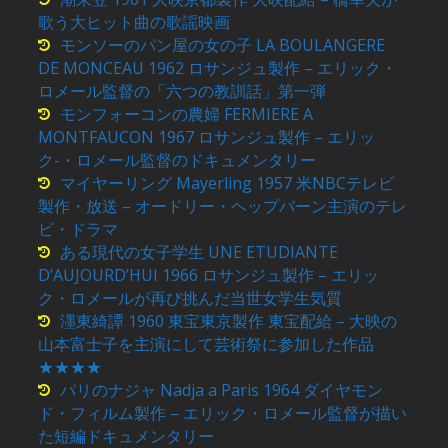
歌う大ヒット曲の歌謡映画
モンソーのパン屋の女の子 LA BOULANGERE
DE MONCEAU 1962 ロサンジュ製作 – エリック・
ロメール監督の「六つの教訓話」第一弾
モンフォーコンの農婦 FERMIERE A
MONTFAUCON 1967 ロサンジュ製作 – エリッ
ク-・ロメール監督のドキュメンタリー
マイヤーリング Mayerling 1957 米NBCテレビ
製作・放送 – オードリー・ヘップバーン主演のテレ
ビ・ドラマ
ある現代の女子学生 UNE ETUDIANTE
D’AUJOURD’HUI 1966 ロサンジュ製作 – エリッ
ク・ロメールが再び挑んだ当世女学生気質
濹東綺譚 1960 東宝東京製作 東宝配給 – 大映の
山本富士子を主演にして芸術祭に参加した作品
★★★★
パリのナジャ Nadja a Paris 1964 ダイヤモン
ド・フィルム製作 – エリック・ロメール監督が描い
た短編ドキュメンタリー