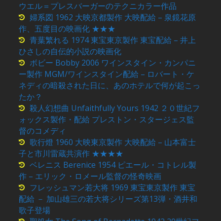
ウエル＝プレスバーガーのテクニカラー作品
婦系図 1962 大映京都製作 大映配給 – 泉鏡花原
作、五度目の映画化 ★★★
青葉繁れる 1974 東宝東京製作 東宝配給 – 井上
ひさしの自伝的小説の映画化
ボビー Bobby 2006 ワインスタイン・カンパニ
ー製作 MGM/ワインスタイン配給 – ロバート・ケ
ネディの暗殺された日に、あのホテルで何が起こっ
たか？
殺人幻想曲 Unfaithfully Yours 1942 ２０世紀フ
ォックス製作・配給 プレストン・スタージェス監
督のコメディ
歌行燈 1960 大映東京製作 大映配給 – 山本富士
子と市川雷蔵共演作 ★★★★
ベレニス Berenice 1954 ピエール・コトレル製
作 – エリック・ロメール監督の怪奇映画
フレッシュマン若大将 1969 東宝東京製作 東宝
配給 － 加山雄三の若大将シリーズ第13弾・酒井和
歌子登場