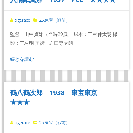
tigerace
25.東宝（戦前）
監督：山中貞雄（当時29歳） 脚本：三村伸太朗 撮
影：三村明 美術：岩田専太朗
続きを読む
鶴八鶴次郎 1938 東宝東京
★★★
tigerace
25.東宝（戦前）