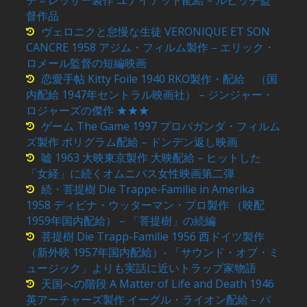
督作品
ヴェロニクと怠慢な生徒 VERONIQUE ET SON
CANCRE 1958 アジム・フィルム製作 – エリック・
ロメール監督の短編映画
恋愛手帖 Kitty Foile 1940 RKO製作・配給 （国
内配給 1947年セントラル映画社） – ジンジャー・
ロジャーズの傑作 ★★★
ゲーム The Game 1997 プロパガンダ・フィルム
ズ製作 ポリグラム配給 – ドンデン返し映画
嘘 1963 大映東京製作 大映配給 – ヒットした
「女経」に続くオムニバス女性映画第二弾
続・菩提樹 Die Trappe-Familie in Amerika
1958 ディビナ・ウッターマン・プロ製作 （映配
1959年国内配給） – 「菩提樹」の続編
菩提樹 Die Trapp-Familie 1956 西ドイツ製作
（新外映 1957年国内配給）- 「サウンド・オブ・ミ
ュージック」よりも実話に近いトラップ家物語
天国への階段 A Matter of Life and Death 1946
英アーチャーズ製作 イーグル・ライオン配給 – パ