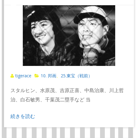
tigerace
10. 邦画
25.東宝（戦前）
、
スタルヒン、水原茂、吉原正喜、中島治康、川上哲
治、白石敏男、千葉茂二塁手など 当
続きを読む