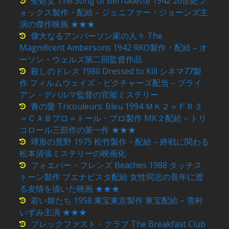
聖処女 The Song of Bernadette 1942 20世紀フ
ォックス製作・配給 – ジェニファー・ジョーンズ主
演の傑作映画 ★★★
偉大なるアンバーソン家の人々 The
Magnificent Ambersons 1942 RKO製作・配給 – オ
ーソン・ウェルズ第二回監督作品
殺しのドレス 1980 Dressed to Kill シネマ77製
作 フィルムウェイズ・ピクチャーズ配当 – ブライ
アン・デパルマ監督の官能ミステリー
青の愛 Tricouleurs: Bleu 1994 ＭＫ２＝ＦＲ３
＝ＣＡＢプロ＝トール・プロ製作 MK２配給 – トリ
コロール三部作の第一作 ★★★
球形の荒野 1975 松竹製作・配給 – 終戦に関わる
松本清張ミステリーの映画化
フォエバー・フレンズ Beaches 1988 タッチス
トーン製作 ブエナビスタ配給 女性同志の長年に渡
る友情を描いた映画 ★★★
若い娘たち 1958 東宝東京製作 東宝配給 – 雪村
いずみ主演 ★★★
ブレックファスト・クラブ The Breakfast Club