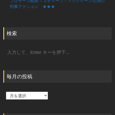
ブロザーズ配給 – スティーブ・マックイーン主演の
刑事アクション ★★★
検索
検
索:
毎月の投稿
毎
月
の
投