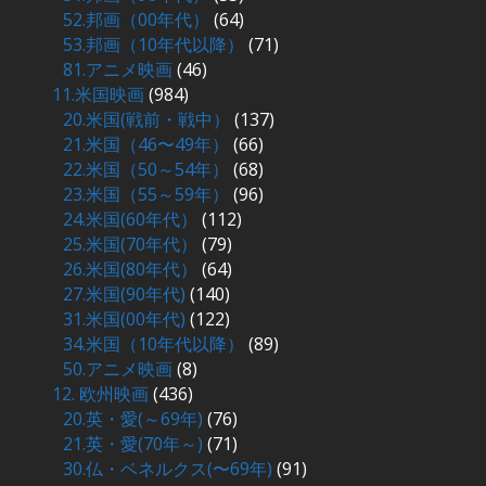
52.邦画（00年代）
(64)
53.邦画（10年代以降）
(71)
81.アニメ映画
(46)
11.米国映画
(984)
20.米国(戦前・戦中）
(137)
21.米国（46〜49年）
(66)
22.米国（50～54年）
(68)
23.米国（55～59年）
(96)
24.米国(60年代）
(112)
25.米国(70年代）
(79)
26.米国(80年代）
(64)
27.米国(90年代)
(140)
31.米国(00年代)
(122)
34.米国（10年代以降）
(89)
50.アニメ映画
(8)
12. 欧州映画
(436)
20.英・愛(～69年)
(76)
21.英・愛(70年～)
(71)
30.仏・ベネルクス(〜69年)
(91)