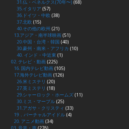
31.仏・ベネルクス(70年〜)
(68)
35.イタリア
(57)
36.ドイツ・中欧
(38)
37.北欧
(15)
40.その他の欧州
(21)
13.アジア・南半球映画
(51)
20.中国・台湾・韓国
(40)
30.豪州・南米・アフリカ
(10)
40. インド・中近東
(1)
02. テレビ・動画
(225)
16. 国内テレビ動画
(105)
17.海外テレビ動画
(126)
26.米ミステリ
(20)
27.英ミステリ
(18)
29.シャーロック・ホームズ
(11)
30.ミス・マープル
(25)
31.アガサ・クリスティ
(33)
19．バーチャルアイドル
(4)
20. アニメ動画
(34)
03. 音楽・声
(276)