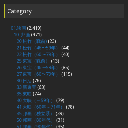
シ
Category
ョ
ン
01.映画
(2,419)
10. 邦画
(971)
20.松竹（戦前)
(23)
21.松竹（46〜59年）
(44)
22.松竹（60〜79年）
(40)
25.東宝（戦前）
(13)
26.東宝（46〜59年）
(85)
27.東宝（60〜79年）
(115)
30.日活
(76)
33.新東宝
(63)
35.東映
(74)
40.大映（～59年）
(79)
41.大映（60年～71年）
(78)
45.邦画（独立系）
(39)
50.邦画（80年代）
(31)
51.邦画（90年代）
(35)