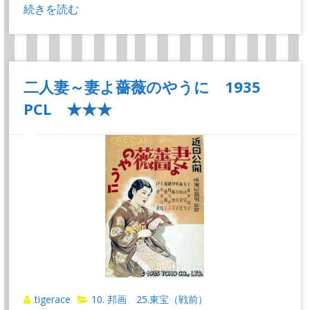
続きを読む
二人妻～妻よ薔薇のやうに 1935
PCL ★★★
tigerace
10. 邦画
25.東宝（戦前）
、