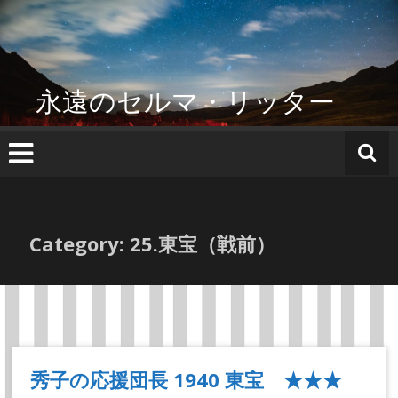
コ
ン
テ
ン
ツ
永遠のセルマ・リッター
へ
ス
キ
ッ
プ
Category: 25.東宝（戦前）
秀子の応援団長 1940 東宝 ★★★