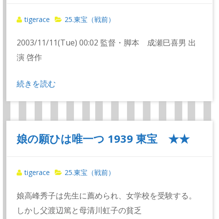
tigerace
25.東宝（戦前）
2003/11/11(Tue) 00:02 監督・脚本 成瀬巳喜男 出
演 啓作
続きを読む
娘の願ひは唯一つ 1939 東宝 ★★
tigerace
25.東宝（戦前）
娘高峰秀子は先生に薦められ、女学校を受験する。
しかし父渡辺篤と母清川虹子の貧乏