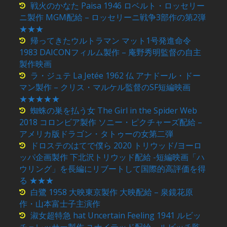
戦火のかなた Paisa 1946 ロベルト・ロッセリー
ニ製作 MGM配給 – ロッセリーニ戦争3部作の第2弾
★★★
帰ってきたウルトラマン マット1号発進命令
1983 DAICONフィルム製作 – 庵野秀明監督の自主
製作映画
ラ・ジュテ La Jetée 1962 仏 アナドール・ドー
マン製作 – クリス・マルケル監督のSF短編映画
★★★★★
蜘蛛の巣を払う女 The Girl in the Spider Web
2018 コロンビア製作 ソニー・ピクチャーズ配給 –
アメリカ版ドラゴン・タトゥーの女第二弾
ドロステのはてで僕ら 2020 トリウッド/ヨーロ
ッパ企画製作 下北沢トリウッド配給 -短編映画「ハ
ウリング」を長編にリブートして国際的高評価を得
る ★★★
白鷺 1958 大映東京製作 大映配給 – 泉鏡花原
作・山本富士子主演作
淑女超特急 hat Uncertain Feeling 1941 ルビッ
チ＝レッサー製作 ユナイテッド配給 – ルビッチ監