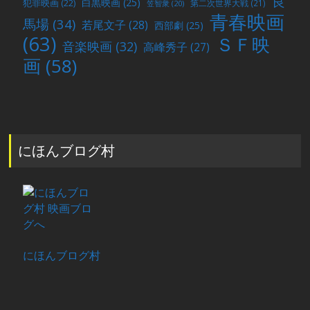
良
白黒映画
(25)
犯罪映画
(22)
第二次世界大戦
(21)
笠智衆
(20)
青春映画
馬場
(34)
若尾文子
(28)
西部劇
(25)
(63)
ＳＦ映
音楽映画
(32)
高峰秀子
(27)
画
(58)
にほんブログ村
にほんブログ村