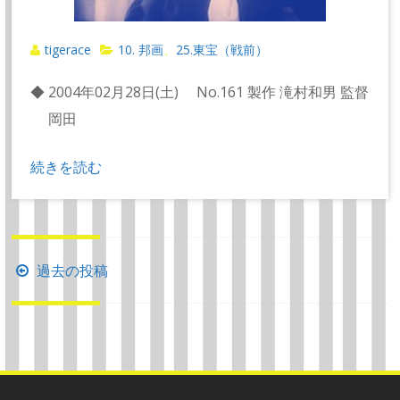
tigerace
10. 邦画
25.東宝（戦前）
、
◆ 2004年02月28日(土) No.161 製作 滝村和男 監督
岡田
続きを読む
投
過去の投稿
稿
ナ
ビ
ゲ
ー