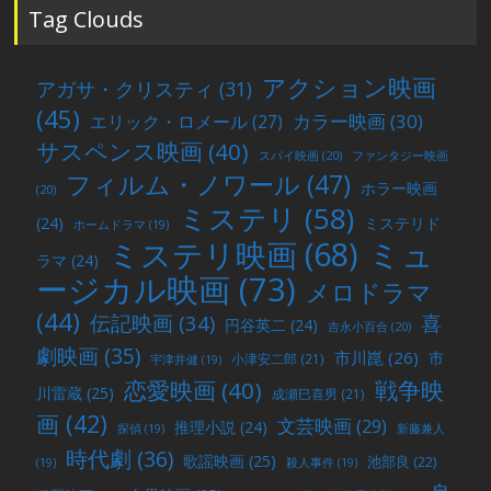
稿
Tag Clouds
アクション映画
アガサ・クリスティ
(31)
(45)
カラー映画
(30)
エリック・ロメール
(27)
サスペンス映画
(40)
スパイ映画
(20)
ファンタジー映画
フィルム・ノワール
(47)
ホラー映画
(20)
ミステリ
(58)
(24)
ミステリド
ホームドラマ
(19)
ミュ
ミステリ映画
(68)
ラマ
(24)
ージカル映画
(73)
メロドラマ
(44)
喜
伝記映画
(34)
円谷英二
(24)
吉永小百合
(20)
劇映画
(35)
市川崑
(26)
市
小津安二郎
(21)
宇津井健
(19)
戦争映
恋愛映画
(40)
川雷蔵
(25)
成瀬巳喜男
(21)
画
(42)
文芸映画
(29)
推理小説
(24)
探偵
(19)
新藤兼人
時代劇
(36)
歌謡映画
(25)
池部良
(22)
(19)
殺人事件
(19)