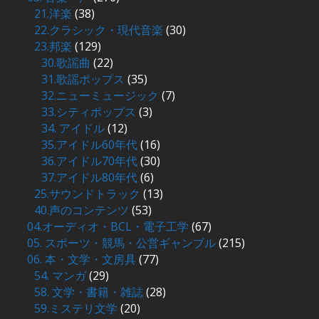
21.洋楽
(38)
22.クラシック・現代音楽
(30)
23.邦楽
(129)
30.歌謡曲
(22)
31.歌謡ポップス
(35)
32.ニューミュージック
(7)
33.シティポップス
(3)
34. アイドル
(12)
35.アイドル60年代
(16)
36.アイドル70年代
(30)
37.アイドル80年代
(6)
25.サウンドトラック
(13)
40.声のコンテンツ
(53)
04.オーディオ・BCL・電子工学
(67)
05. スポーツ・競馬・公営ギャンブル
(215)
06. 本・文学・文房具
(77)
54. マンガ
(29)
58. 文学・書籍・雑誌
(28)
59.ミステリ文学
(20)