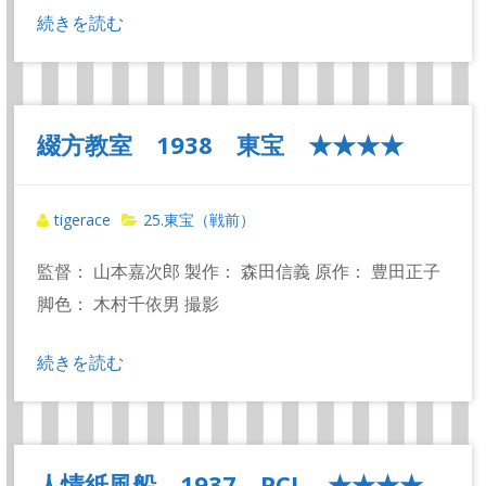
続きを読む
綴方教室 1938 東宝 ★★★★
tigerace
25.東宝（戦前）
監督： 山本嘉次郎 製作： 森田信義 原作： 豊田正子
脚色： 木村千依男 撮影
続きを読む
人情紙風船 1937 PCL ★★★★