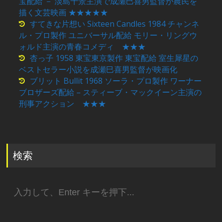
宝配給 － 淡島千景主演で成瀬巳喜男監督が農民を
描く文芸映画 ★★★★★
すてきな片想い Sixteen Candles 1984 チャンネ
ル・プロ製作 ユニバーサル配給 モリー・リングウ
ォルド主演の青春コメディ ★★★
杏っ子 1958 東宝東京製作 東宝配給 室生犀星の
ベストセラー小説を成瀬巳喜男監督が映画化
ブリット Bullit 1968 ソーラ・プロ製作 ワーナー
ブロザーズ配給 – スティーブ・マックイーン主演の
刑事アクション ★★★
検索
検
索: