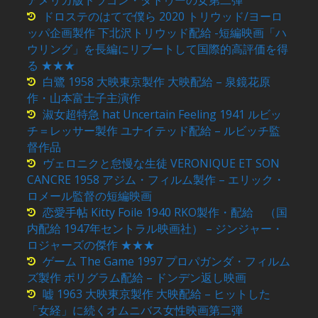
ドロステのはてで僕ら 2020 トリウッド/ヨーロ
ッパ企画製作 下北沢トリウッド配給 -短編映画「ハ
ウリング」を長編にリブートして国際的高評価を得
る ★★★
白鷺 1958 大映東京製作 大映配給 – 泉鏡花原
作・山本富士子主演作
淑女超特急 hat Uncertain Feeling 1941 ルビッ
チ＝レッサー製作 ユナイテッド配給 – ルビッチ監
督作品
ヴェロニクと怠慢な生徒 VERONIQUE ET SON
CANCRE 1958 アジム・フィルム製作 – エリック・
ロメール監督の短編映画
恋愛手帖 Kitty Foile 1940 RKO製作・配給 （国
内配給 1947年セントラル映画社） – ジンジャー・
ロジャーズの傑作 ★★★
ゲーム The Game 1997 プロパガンダ・フィルム
ズ製作 ポリグラム配給 – ドンデン返し映画
嘘 1963 大映東京製作 大映配給 – ヒットした
「女経」に続くオムニバス女性映画第二弾