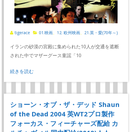
tigerace
01.映画
12. 欧州映画
21.英・愛(70年～)
、
、
イランの砂漠の宮殿に集められた10人が交通を遮断
された中でマザーグース童謡「10
続きを読む
ショーン・オブ・ザ・デッド Shaun
of the Dead 2004 英WT2プロ製作
フォーカス・フィーチャーズ配給 カ