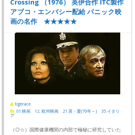
Crossing （1976） 英伊合作 ITC製作
アブコ・エンバシー配給 パニック映
画の名作 ★★★★★
tigerace
01.映画
12. 欧州映画
21.英・愛(70年～)
35.イタリ
、
、
、
ア
（◎☆）国際健康機関の内部で極秘に研究していた