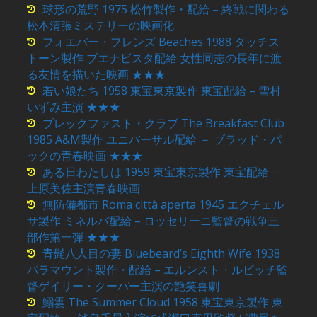
球形の荒野 1975 松竹製作・配給 – 終戦に関わる
松本清張ミステリーの映画化
フォエバー・フレンズ Beaches 1988 タッチス
トーン製作 ブエナビスタ配給 女性同志の長年に渡
る友情を描いた映画 ★★★
若い娘たち 1958 東宝東京製作 東宝配給 – 雪村
いずみ主演 ★★★
ブレックファスト・クラブ The Breakfast Club
1985 A&M製作 ユニバーサル配給 － ブラッド・パ
ックの青春映画 ★★★
ある日わたしは 1959 東宝東京製作 東宝配給 －
上原美佐主演青春映画
無防備都市 Roma città aperta 1945 エクチェル
サ製作 ミネルバ配給 – ロッセリーニ監督の戦争三
部作第一弾 ★★★
青髭八人目の妻 Bluebeard’s Eighth Wife 1938
パラマウント製作・配給 – エルンスト・ルビッチ監
督ゲイリー・クーパー主演の艶笑喜劇
鰯雲 The Summer Cloud 1958 東宝東京製作 東