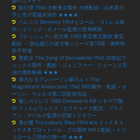
督のコメディ
歌行燈 1960 大映東京製作 大映配給 – 山本富士
子と市川雷蔵共演作 ★★★★
ベレニス Berenice 1954 ピエール・コトレル製
作 – エリック・ロメール監督の怪奇映画
フレッシュマン若大将 1969 東宝東京製作 東宝
配給 － 加山雄三の若大将シリーズ第13弾・酒井和
歌子登場
聖処女 The Song of Bernadette 1942 20世紀フ
ォックス製作・配給 – ジェニファー・ジョーンズ主
演の傑作映画 ★★★
偉大なるアンバーソン家の人々 The
Magnificent Ambersons 1942 RKO製作・配給 – オ
ーソン・ウェルズ第二回監督作品
殺しのドレス 1980 Dressed to Kill シネマ77製
作 フィルムウェイズ・ピクチャーズ配当 – ブライ
アン・デパルマ監督の官能ミステリー
青の愛 Tricouleurs: Bleu 1994 ＭＫ２＝ＦＲ３
＝ＣＡＢプロ＝トール・プロ製作 MK２配給 – トリ
コロール三部作の第一作 ★★★