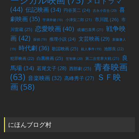
ージカル映画
(73)
メロドラマ
(44)
喜
伝記映画
(34)
円谷英二
(24)
吉永小百合
(20)
劇映画
(35)
市川崑
(26)
市
小津安二郎
(21)
宇津井健
(19)
戦争映
恋愛映画
(40)
川雷蔵
(25)
成瀬巳喜男
(21)
画
(42)
文芸映画
(29)
推理小説
(24)
探偵
(19)
新藤兼人
時代劇
(36)
歌謡映画
(25)
池部良
(22)
(19)
殺人事件
(19)
良
白黒映画
(25)
犯罪映画
(22)
第二次世界大戦
(21)
笠智衆
(20)
青春映画
馬場
(34)
若尾文子
(28)
西部劇
(25)
(63)
ＳＦ映
音楽映画
(32)
高峰秀子
(27)
画
(58)
にほんブログ村