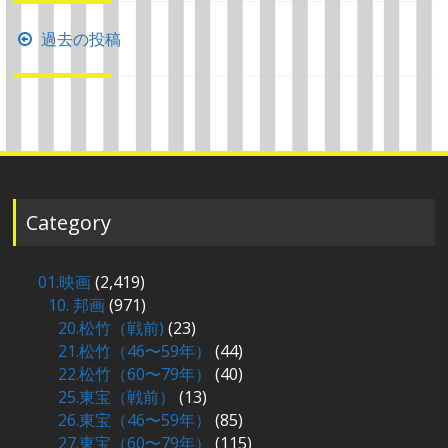
投
過去の投稿
稿
ナ
ビ
ゲ
ー
シ
Category
ョ
ン
01.映画
(2,419)
10. 邦画
(971)
20.松竹（戦前)
(23)
21.松竹（46〜59年）
(44)
22.松竹（60〜79年）
(40)
25.東宝（戦前）
(13)
26.東宝（46〜59年）
(85)
27.東宝（60〜79年）
(115)