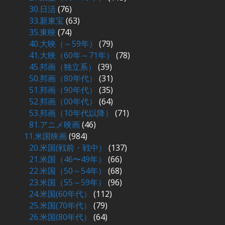
30.日活
(76)
33.新東宝
(63)
35.東映
(74)
40.大映（～59年）
(79)
41.大映（60年～71年）
(78)
45.邦画（独立系）
(39)
50.邦画（80年代）
(31)
51.邦画（90年代）
(35)
52.邦画（00年代）
(64)
53.邦画（10年代以降）
(71)
81.アニメ映画
(46)
11.米国映画
(984)
20.米国(戦前・戦中）
(137)
21.米国（46〜49年）
(66)
22.米国（50～54年）
(68)
23.米国（55～59年）
(96)
24.米国(60年代）
(112)
25.米国(70年代）
(79)
26.米国(80年代）
(64)