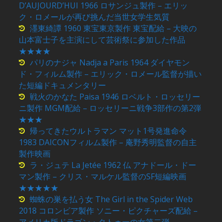
D’AUJOURD’HUI 1966 ロサンジュ製作 – エリッ
ク・ロメールが再び挑んだ当世女学生気質
濹東綺譚 1960 東宝東京製作 東宝配給 – 大映の
山本富士子を主演にして芸術祭に参加した作品
★★★★
パリのナジャ Nadja a Paris 1964 ダイヤモン
ド・フィルム製作 – エリック・ロメール監督が描い
た短編ドキュメンタリー
戦火のかなた Paisa 1946 ロベルト・ロッセリー
ニ製作 MGM配給 – ロッセリーニ戦争3部作の第2弾
★★★
帰ってきたウルトラマン マット1号発進命令
1983 DAICONフィルム製作 – 庵野秀明監督の自主
製作映画
ラ・ジュテ La Jetée 1962 仏 アナドール・ドー
マン製作 – クリス・マルケル監督のSF短編映画
★★★★★
蜘蛛の巣を払う女 The Girl in the Spider Web
2018 コロンビア製作 ソニー・ピクチャーズ配給 –
アメリカ版ドラゴン・タトゥーの女第二弾