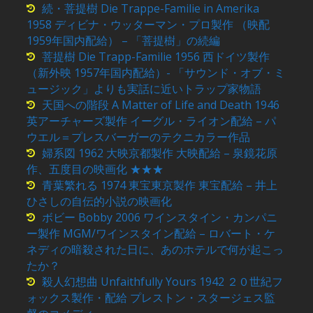
続・菩提樹 Die Trappe-Familie in Amerika
1958 ディビナ・ウッターマン・プロ製作 （映配
1959年国内配給） – 「菩提樹」の続編
菩提樹 Die Trapp-Familie 1956 西ドイツ製作
（新外映 1957年国内配給）- 「サウンド・オブ・ミ
ュージック」よりも実話に近いトラップ家物語
天国への階段 A Matter of Life and Death 1946
英アーチャーズ製作 イーグル・ライオン配給 – パ
ウエル＝プレスバーガーのテクニカラー作品
婦系図 1962 大映京都製作 大映配給 – 泉鏡花原
作、五度目の映画化 ★★★
青葉繁れる 1974 東宝東京製作 東宝配給 – 井上
ひさしの自伝的小説の映画化
ボビー Bobby 2006 ワインスタイン・カンパニ
ー製作 MGM/ワインスタイン配給 – ロバート・ケ
ネディの暗殺された日に、あのホテルで何が起こっ
たか？
殺人幻想曲 Unfaithfully Yours 1942 ２０世紀フ
ォックス製作・配給 プレストン・スタージェス監