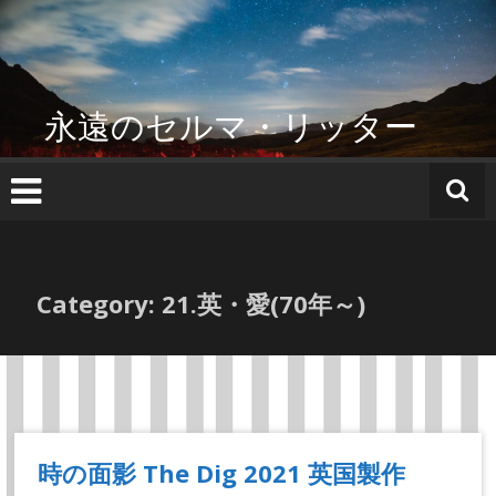
コ
ン
テ
ン
ツ
永遠のセルマ・リッター
へ
ス
キ
ッ
プ
Category: 21.英・愛(70年～)
時の面影 The Dig 2021 英国製作