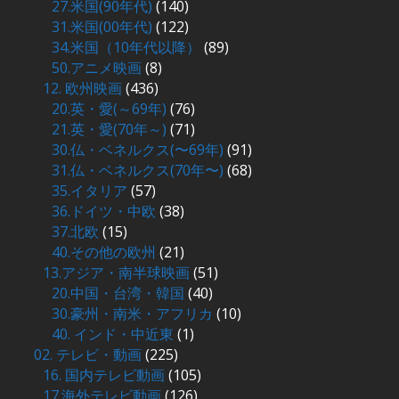
27.米国(90年代)
(140)
31.米国(00年代)
(122)
34.米国（10年代以降）
(89)
50.アニメ映画
(8)
12. 欧州映画
(436)
20.英・愛(～69年)
(76)
21.英・愛(70年～)
(71)
30.仏・ベネルクス(〜69年)
(91)
31.仏・ベネルクス(70年〜)
(68)
35.イタリア
(57)
36.ドイツ・中欧
(38)
37.北欧
(15)
40.その他の欧州
(21)
13.アジア・南半球映画
(51)
20.中国・台湾・韓国
(40)
30.豪州・南米・アフリカ
(10)
40. インド・中近東
(1)
02. テレビ・動画
(225)
16. 国内テレビ動画
(105)
17.海外テレビ動画
(126)