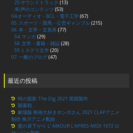
25.サウンドトラック
(13)
40.声のコンテンツ
(53)
04.オーディオ・BCL・電子工学
(67)
05. スポーツ・競馬・公営ギャンブル
(215)
06. 本・文学・文房具
(77)
54. マンガ
(29)
58. 文学・書籍・雑誌
(28)
59.ミステリ文学
(20)
07. 一般のブログ
(47)
最近の投稿
時の面影 The Dig 2021 英国製作
開幕戦
劇場版 映画大好きポンポさん 2021 CLAPアニメ
制作 角川アニメ配給
愛の昼下がり L’ AMOUR L’APRES-MIDI 1972 ロ
サンジュ製作