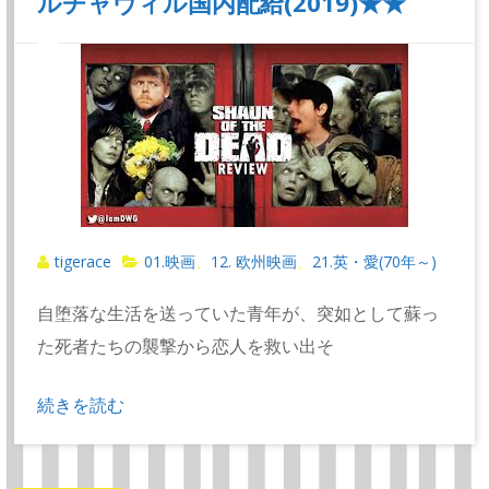
ルチャヴィル国内配給(2019)★★
tigerace
01.映画
12. 欧州映画
21.英・愛(70年～)
、
、
自堕落な生活を送っていた青年が、突如として蘇っ
た死者たちの襲撃から恋人を救い出そ
続きを読む