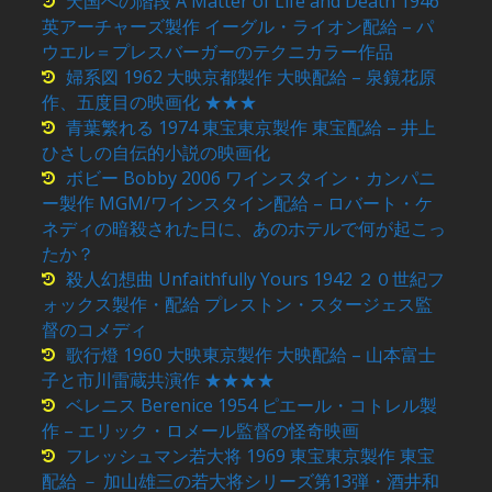
天国への階段 A Matter of Life and Death 1946
英アーチャーズ製作 イーグル・ライオン配給 – パ
ウエル＝プレスバーガーのテクニカラー作品
婦系図 1962 大映京都製作 大映配給 – 泉鏡花原
作、五度目の映画化 ★★★
青葉繁れる 1974 東宝東京製作 東宝配給 – 井上
ひさしの自伝的小説の映画化
ボビー Bobby 2006 ワインスタイン・カンパニ
ー製作 MGM/ワインスタイン配給 – ロバート・ケ
ネディの暗殺された日に、あのホテルで何が起こっ
たか？
殺人幻想曲 Unfaithfully Yours 1942 ２０世紀フ
ォックス製作・配給 プレストン・スタージェス監
督のコメディ
歌行燈 1960 大映東京製作 大映配給 – 山本富士
子と市川雷蔵共演作 ★★★★
ベレニス Berenice 1954 ピエール・コトレル製
作 – エリック・ロメール監督の怪奇映画
フレッシュマン若大将 1969 東宝東京製作 東宝
配給 － 加山雄三の若大将シリーズ第13弾・酒井和