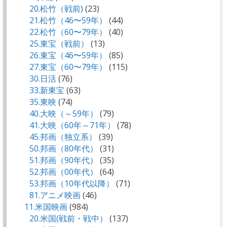
20.松竹（戦前)
(23)
21.松竹（46〜59年）
(44)
22.松竹（60〜79年）
(40)
25.東宝（戦前）
(13)
26.東宝（46〜59年）
(85)
27.東宝（60〜79年）
(115)
30.日活
(76)
33.新東宝
(63)
35.東映
(74)
40.大映（～59年）
(79)
41.大映（60年～71年）
(78)
45.邦画（独立系）
(39)
50.邦画（80年代）
(31)
51.邦画（90年代）
(35)
52.邦画（00年代）
(64)
53.邦画（10年代以降）
(71)
81.アニメ映画
(46)
11.米国映画
(984)
20.米国(戦前・戦中）
(137)