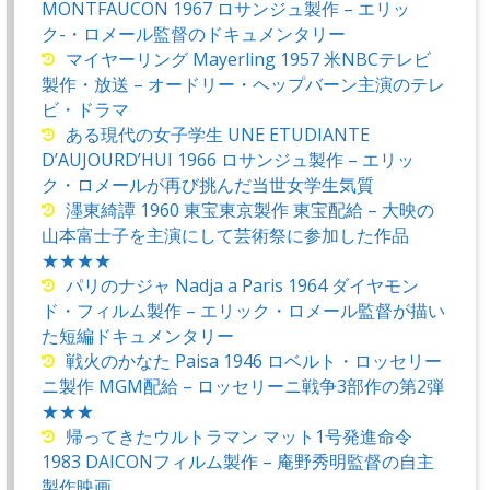
MONTFAUCON 1967 ロサンジュ製作 – エリッ
ク-・ロメール監督のドキュメンタリー
マイヤーリング Mayerling 1957 米NBCテレビ
製作・放送 – オードリー・ヘップバーン主演のテレ
ビ・ドラマ
ある現代の女子学生 UNE ETUDIANTE
D’AUJOURD’HUI 1966 ロサンジュ製作 – エリッ
ク・ロメールが再び挑んだ当世女学生気質
濹東綺譚 1960 東宝東京製作 東宝配給 – 大映の
山本富士子を主演にして芸術祭に参加した作品
★★★★
パリのナジャ Nadja a Paris 1964 ダイヤモン
ド・フィルム製作 – エリック・ロメール監督が描い
た短編ドキュメンタリー
戦火のかなた Paisa 1946 ロベルト・ロッセリー
ニ製作 MGM配給 – ロッセリーニ戦争3部作の第2弾
★★★
帰ってきたウルトラマン マット1号発進命令
1983 DAICONフィルム製作 – 庵野秀明監督の自主
製作映画