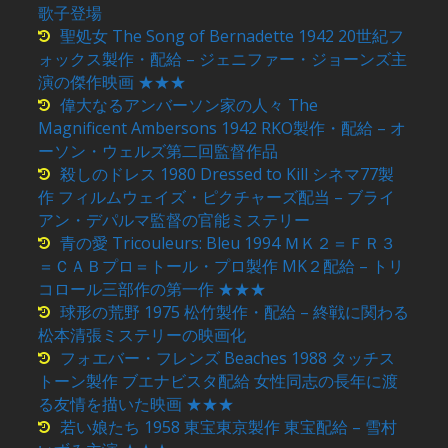
歌子登場
聖処女 The Song of Bernadette 1942 20世紀フ
ォックス製作・配給 – ジェニファー・ジョーンズ主
演の傑作映画 ★★★
偉大なるアンバーソン家の人々 The
Magnificent Ambersons 1942 RKO製作・配給 – オ
ーソン・ウェルズ第二回監督作品
殺しのドレス 1980 Dressed to Kill シネマ77製
作 フィルムウェイズ・ピクチャーズ配当 – ブライ
アン・デパルマ監督の官能ミステリー
青の愛 Tricouleurs: Bleu 1994 ＭＫ２＝ＦＲ３
＝ＣＡＢプロ＝トール・プロ製作 MK２配給 – トリ
コロール三部作の第一作 ★★★
球形の荒野 1975 松竹製作・配給 – 終戦に関わる
松本清張ミステリーの映画化
フォエバー・フレンズ Beaches 1988 タッチス
トーン製作 ブエナビスタ配給 女性同志の長年に渡
る友情を描いた映画 ★★★
若い娘たち 1958 東宝東京製作 東宝配給 – 雪村