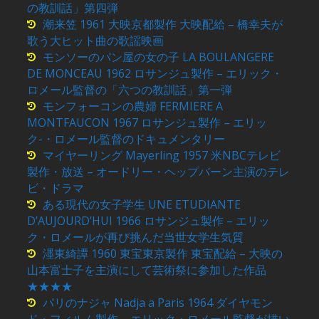
の教訓話」第四弾
潮来笠 1961 大映京都製作 大映配給 – 橋幸夫が
歌う大ヒット曲の歌謡映画
モンソーのパン屋の女の子 LA BOULANGERE
DE MONCEAU 1962 ロサンジュ製作 – エリック・
ロメール監督の「六つの教訓話」第一弾
モンフォーコンの農婦 FERMIERE A
MONTFAUCON 1967 ロサンジュ製作 – エリッ
ク-・ロメール監督のドキュメンタリー
マイヤーリング Mayerling 1957 米NBCテレビ
製作・放送 – オードリー・ヘップバーン主演のテレ
ビ・ドラマ
ある現代の女子学生 UNE ETUDIANTE
D’AUJOURD’HUI 1966 ロサンジュ製作 – エリッ
ク・ロメールが再び挑んだ当世女学生気質
濹東綺譚 1960 東宝東京製作 東宝配給 – 大映の
山本富士子を主演にして芸術祭に参加した作品
★★★★
パリのナジャ Nadja a Paris 1964 ダイヤモン