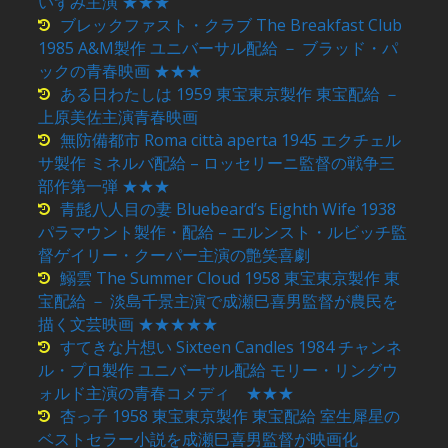
いずみ主演 ★★★
ブレックファスト・クラブ The Breakfast Club
1985 A&M製作 ユニバーサル配給 － ブラッド・パ
ックの青春映画 ★★★
ある日わたしは 1959 東宝東京製作 東宝配給 －
上原美佐主演青春映画
無防備都市 Roma città aperta 1945 エクチェル
サ製作 ミネルバ配給 – ロッセリーニ監督の戦争三
部作第一弾 ★★★
青髭八人目の妻 Bluebeard’s Eighth Wife 1938
パラマウント製作・配給 – エルンスト・ルビッチ監
督ゲイリー・クーパー主演の艶笑喜劇
鰯雲 The Summer Cloud 1958 東宝東京製作 東
宝配給 － 淡島千景主演で成瀬巳喜男監督が農民を
描く文芸映画 ★★★★★
すてきな片想い Sixteen Candles 1984 チャンネ
ル・プロ製作 ユニバーサル配給 モリー・リングウ
ォルド主演の青春コメディ ★★★
杏っ子 1958 東宝東京製作 東宝配給 室生犀星の
ベストセラー小説を成瀬巳喜男監督が映画化