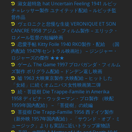
淑女超特急 hat Uncertain Feeling 1941 ルビッ
チ＝レッサー製作 ユナイテッド配給 – ルビッチ監
督作品
ヴェロニクと怠慢な生徒 VERONIQUE ET SON
CANCRE 1958 アジム・フィルム製作 – エリック・
ロメール監督の短編映画
恋愛手帖 Kitty Foile 1940 RKO製作・配給 （国
内配給 1947年セントラル映画社） – ジンジャー・
ロジャーズの傑作 ★★★
ゲーム The Game 1997 プロパガンダ・フィルム
ズ製作 ポリグラム配給 – ドンデン返し映画
嘘 1963 大映東京製作 大映配給 – ヒットした
「女経」に続くオムニバス女性映画第二弾
続・菩提樹 Die Trappe-Familie in Amerika
1958 ディビナ・ウッターマン・プロ製作 （映配
1959年国内配給） – 「菩提樹」の続編
菩提樹 Die Trapp-Familie 1956 西ドイツ製作
（新外映 1957年国内配給）- 「サウンド・オブ・ミ
ュージック」よりも実話に近いトラップ家物語