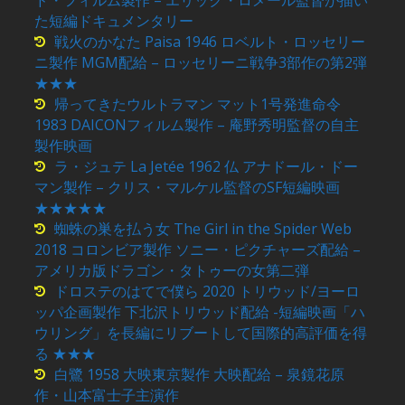
ド・フィルム製作 – エリック・ロメール監督が描い
た短編ドキュメンタリー
戦火のかなた Paisa 1946 ロベルト・ロッセリー
ニ製作 MGM配給 – ロッセリーニ戦争3部作の第2弾
★★★
帰ってきたウルトラマン マット1号発進命令
1983 DAICONフィルム製作 – 庵野秀明監督の自主
製作映画
ラ・ジュテ La Jetée 1962 仏 アナドール・ドー
マン製作 – クリス・マルケル監督のSF短編映画
★★★★★
蜘蛛の巣を払う女 The Girl in the Spider Web
2018 コロンビア製作 ソニー・ピクチャーズ配給 –
アメリカ版ドラゴン・タトゥーの女第二弾
ドロステのはてで僕ら 2020 トリウッド/ヨーロ
ッパ企画製作 下北沢トリウッド配給 -短編映画「ハ
ウリング」を長編にリブートして国際的高評価を得
る ★★★
白鷺 1958 大映東京製作 大映配給 – 泉鏡花原
作・山本富士子主演作