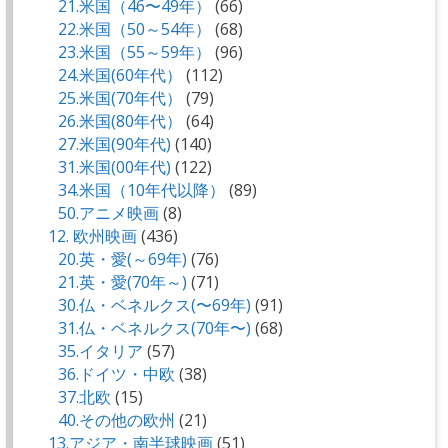
21.米国（46〜49年）
(66)
22.米国（50～54年）
(68)
23.米国（55～59年）
(96)
24.米国(60年代）
(112)
25.米国(70年代）
(79)
26.米国(80年代）
(64)
27.米国(90年代)
(140)
31.米国(00年代)
(122)
34.米国（10年代以降）
(89)
50.アニメ映画
(8)
12. 欧州映画
(436)
20.英・愛(～69年)
(76)
21.英・愛(70年～)
(71)
30.仏・ベネルクス(〜69年)
(91)
31.仏・ベネルクス(70年〜)
(68)
35.イタリア
(57)
36.ドイツ・中欧
(38)
37.北欧
(15)
40.その他の欧州
(21)
13.アジア・南半球映画
(51)