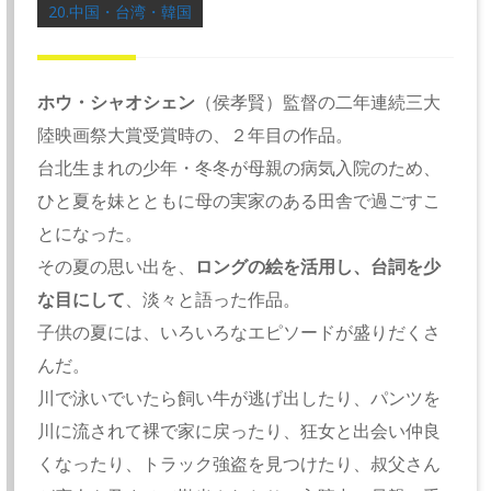
20.中国・台湾・韓国
ホウ・シャオシェン
（侯孝賢）監督の二年連続三大
陸映画祭大賞受賞時の、２年目の作品。
台北生まれの少年・冬冬が母親の病気入院のため、
ひと夏を妹とともに母の実家のある田舎で過ごすこ
とになった。
その夏の思い出を、
ロングの絵を活用し、台詞を少
な目にして
、淡々と語った作品。
子供の夏には、いろいろなエピソードが盛りだくさ
んだ。
川で泳いでいたら飼い牛が逃げ出したり、パンツを
川に流されて裸で家に戻ったり、狂女と出会い仲良
くなったり、トラック強盗を見つけたり、叔父さん