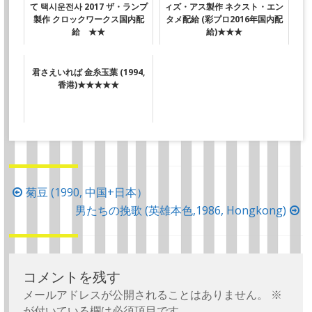
て 택시운전사 2017 ザ・ランプ
ィズ・アス製作 ネクスト・エン
製作 クロックワークス国内配
タメ配給 (彩プロ2016年国内配
給 ★★
給)★★★
君さえいれば 金糸玉葉 (1994,
香港)★★★★★
投
菊豆 (1990, 中国+日本）
稿
男たちの挽歌 (英雄本色,1986, Hongkong)
ナ
ビ
ゲ
コメントを残す
ー
メールアドレスが公開されることはありません。
※
シ
が付いている欄は必須項目です