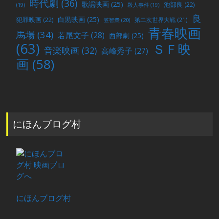
時代劇
(36)
歌謡映画
(25)
池部良
(22)
(19)
殺人事件
(19)
良
白黒映画
(25)
犯罪映画
(22)
第二次世界大戦
(21)
笠智衆
(20)
青春映画
馬場
(34)
若尾文子
(28)
西部劇
(25)
(63)
ＳＦ映
音楽映画
(32)
高峰秀子
(27)
画
(58)
にほんブログ村
にほんブログ村