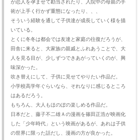
が恋人を孕ませて勘当されたり、入院中の母親の手
術が上手く行かず重態になったり、、、
そういう経験を通して子供達が成長していく様を描
いている。
とくに冬冬は都会では友達と家庭の往復だろうが、
田舎に来ると、大家族の親戚とふれあうことで、大
人を見る目が、少しずつできあがっていくのが、興
味深かった。
吹き替えにして、子供に見せてやりたい作品だ。
小学校高学年ぐらいなら、それなりに感じるところ
はあるだろう。
もちろん、大人もほのぼの楽しめる作品だ。
日本だと、藤子不二雄Ａの漫画を篠田正浩が映画化
した「少年時代」という映画があるが、あれは子供
の世界に限った話だし、漫画の方が良かった。