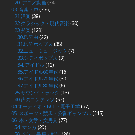
20. アニメ動画
(34)
03. 音楽・声
(276)
21.洋楽
(38)
22.クラシック・現代音楽
(30)
23.邦楽
(129)
30.歌謡曲
(22)
31.歌謡ポップス
(35)
32.ニューミュージック
(7)
33.シティポップス
(3)
34. アイドル
(12)
35.アイドル60年代
(16)
36.アイドル70年代
(30)
37.アイドル80年代
(6)
25.サウンドトラック
(13)
40.声のコンテンツ
(53)
04.オーディオ・BCL・電子工学
(67)
05. スポーツ・競馬・公営ギャンブル
(215)
06. 本・文学・文房具
(77)
54. マンガ
(29)
58. 文学・書籍・雑誌
(28)