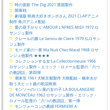
時の面影 The Dig 2021 英国製作
開幕戦
劇場版 映画大好きポンポさん 2021 CLAPアニメ
制作 角川アニメ配給
愛の昼下がり L’ AMOUR L’APRES-MIDI 1972 ロ
サンジュ製作
クレールの膝 Le Genou de Claire 1970 仏ロサン
ジュ製作
モード家の一夜 Ma Nuit Chez Maud 1968 ロサ
ンジュ他製作 ★★★★
コレクションする女 La Collectionneuse 1966
ロサンジュ製作 – エリック・ロメール監督の「六つ
の教訓話」第四弾
潮来笠 1961 大映京都製作 大映配給 – 橋幸夫が
歌う大ヒット曲の歌謡映画
モンソーのパン屋の女の子 LA BOULANGERE
DE MONCEAU 1962 ロサンジュ製作 – エリック・
ロメール監督の「六つの教訓話」第一弾
モンフォーコンの農婦 FERMIERE A