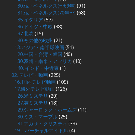
30.仏・ベネルクス(〜69年)
(91)
31.仏・ベネルクス(70年〜)
(68)
35.イタリア
(57)
36.ドイツ・中欧
(38)
37.北欧
(15)
40.その他の欧州
(21)
13.アジア・南半球映画
(51)
20.中国・台湾・韓国
(40)
30.豪州・南米・アフリカ
(10)
40. インド・中近東
(1)
02. テレビ・動画
(225)
16. 国内テレビ動画
(105)
17.海外テレビ動画
(126)
26.米ミステリ
(20)
27.英ミステリ
(18)
29.シャーロック・ホームズ
(11)
30.ミス・マープル
(25)
31.アガサ・クリスティ
(33)
19．バーチャルアイドル
(4)