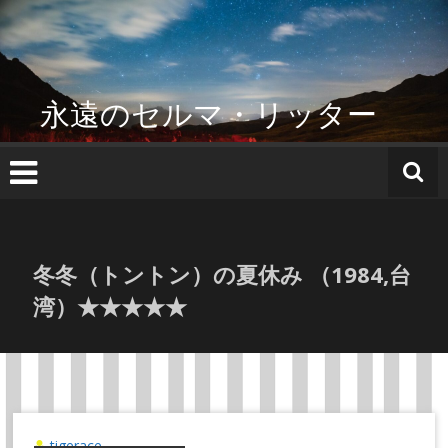
コ
ン
テ
ン
ツ
永遠のセルマ・リッター
へ
ス
キ
ッ
プ
冬冬（トントン）の夏休み （1984,台
湾）★★★★★
tigerace