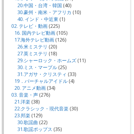
20.中国・台湾・韓国
(40)
30.豪州・南米・アフリカ
(10)
40. インド・中近東
(1)
02. テレビ・動画
(225)
16. 国内テレビ動画
(105)
17.海外テレビ動画
(126)
26.米ミステリ
(20)
27.英ミステリ
(18)
29.シャーロック・ホームズ
(11)
30.ミス・マープル
(25)
31.アガサ・クリスティ
(33)
19．バーチャルアイドル
(4)
20. アニメ動画
(34)
03. 音楽・声
(276)
21.洋楽
(38)
22.クラシック・現代音楽
(30)
23.邦楽
(129)
30.歌謡曲
(22)
31.歌謡ポップス
(35)