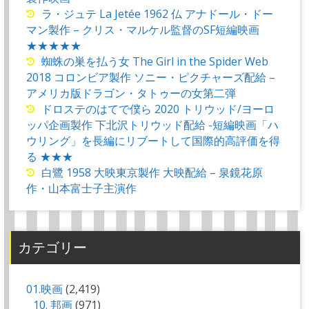
ラ・ジュテ La Jetée 1962 仏 アナドール・ドー
マン製作 – クリス・マルケル監督のSF短編映画
★★★★★
蜘蛛の巣を払う女 The Girl in the Spider Web
2018 コロンビア製作 ソニー・ピクチャーズ配給 –
アメリカ版ドラゴン・タトゥーの女第二弾
ドロステのはてで僕ら 2020 トリウッド/ヨーロ
ッパ企画製作 下北沢トリウッド配給 -短編映画「ハ
ウリング」を長編にリブートして国際的高評価を得
る ★★★
白鷺 1958 大映東京製作 大映配給 – 泉鏡花原
作・山本富士子主演作
カテゴリー
01.映画
(2,419)
10. 邦画
(971)