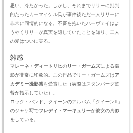
思い、冷たかった。しかし、それまでリリーに批判
的だったカーマイケル氏が事件後ただ一人リリーに
非常に同情的になる。不審を抱いたハーヴェイはよ
うやくリリーが真実を隠していたことを知り、二人
の愛はついに実る。
雑感
マレーネ・ディートリヒ
の
リー・ガームズ
による撮
影が非常に印象的。この作品でリー・ガームズは
ア
カデミー撮影賞
を受賞した（実際はスタンバーグ監
督が指示していた）。
ロック・バンド、クイーンのアルバム「クイーンII」
のジャケ写で
フレディ・マーキュリー
が彼女の真似
をしている。