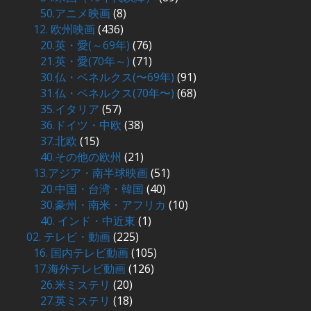
50.アニメ映画
(8)
12. 欧州映画
(436)
20.英・愛(～69年)
(76)
21.英・愛(70年～)
(71)
30.仏・ベネルクス(〜69年)
(91)
31.仏・ベネルクス(70年〜)
(68)
35.イタリア
(57)
36.ドイツ・中欧
(38)
37.北欧
(15)
40.その他の欧州
(21)
13.アジア・南半球映画
(51)
20.中国・台湾・韓国
(40)
30.豪州・南米・アフリカ
(10)
40. インド・中近東
(1)
02. テレビ・動画
(225)
16. 国内テレビ動画
(105)
17.海外テレビ動画
(126)
26.米ミステリ
(20)
27.英ミステリ
(18)