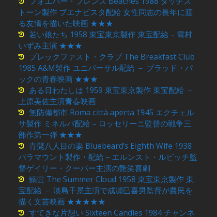
フォエバー・フレンズ Beaches 1988 タッチス
トーン製作 ブエナビスタ配給 女性同志の長年に渡
る友情を描いた映画 ★★★
若い娘たち 1958 東宝東京製作 東宝配給 – 雪村
いずみ主演 ★★★
ブレックファスト・クラブ The Breakfast Club
1985 A&M製作 ユニバーサル配給 － ブラッド・パ
ックの青春映画 ★★★
ある日わたしは 1959 東宝東京製作 東宝配給 －
上原美佐主演青春映画
無防備都市 Roma città aperta 1945 エクチェル
サ製作 ミネルバ配給 – ロッセリーニ監督の戦争三
部作第一弾 ★★★
青髭八人目の妻 Bluebeard’s Eighth Wife 1938
パラマウント製作・配給 – エルンスト・ルビッチ監
督ゲイリー・クーパー主演の艶笑喜劇
鰯雲 The Summer Cloud 1958 東宝東京製作 東
宝配給 － 淡島千景主演で成瀬巳喜男監督が農民を
描く文芸映画 ★★★★★
すてきな片想い Sixteen Candles 1984 チャンネ