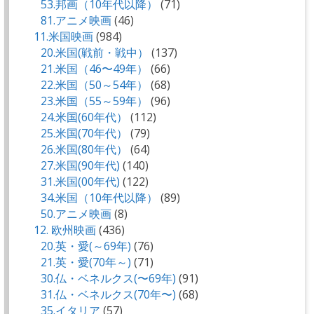
53.邦画（10年代以降）
(71)
81.アニメ映画
(46)
11.米国映画
(984)
20.米国(戦前・戦中）
(137)
21.米国（46〜49年）
(66)
22.米国（50～54年）
(68)
23.米国（55～59年）
(96)
24.米国(60年代）
(112)
25.米国(70年代）
(79)
26.米国(80年代）
(64)
27.米国(90年代)
(140)
31.米国(00年代)
(122)
34.米国（10年代以降）
(89)
50.アニメ映画
(8)
12. 欧州映画
(436)
20.英・愛(～69年)
(76)
21.英・愛(70年～)
(71)
30.仏・ベネルクス(〜69年)
(91)
31.仏・ベネルクス(70年〜)
(68)
35.イタリア
(57)