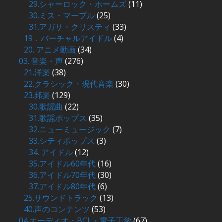
29.シャーロック・ホームズ
(11)
30.ミス・マープル
(25)
31.アガサ・クリスティ
(33)
19．バーチャルアイドル
(4)
20. アニメ動画
(34)
03. 音楽・声
(276)
21.洋楽
(38)
22.クラシック・現代音楽
(30)
23.邦楽
(129)
30.歌謡曲
(22)
31.歌謡ポップス
(35)
32.ニューミュージック
(7)
33.シティポップス
(3)
34. アイドル
(12)
35.アイドル60年代
(16)
36.アイドル70年代
(30)
37.アイドル80年代
(6)
25.サウンドトラック
(13)
40.声のコンテンツ
(53)
04.オーディオ・BCL・電子工学
(67)