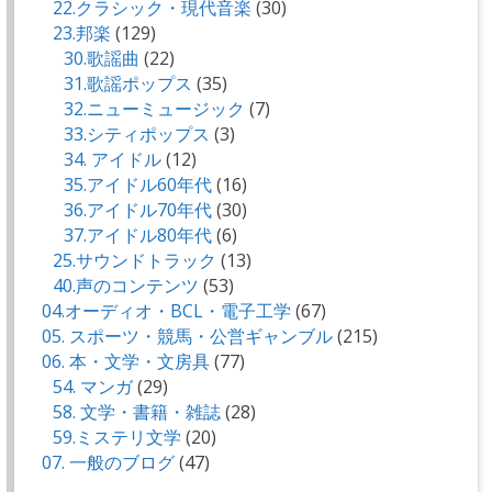
22.クラシック・現代音楽
(30)
23.邦楽
(129)
30.歌謡曲
(22)
31.歌謡ポップス
(35)
32.ニューミュージック
(7)
33.シティポップス
(3)
34. アイドル
(12)
35.アイドル60年代
(16)
36.アイドル70年代
(30)
37.アイドル80年代
(6)
25.サウンドトラック
(13)
40.声のコンテンツ
(53)
04.オーディオ・BCL・電子工学
(67)
05. スポーツ・競馬・公営ギャンブル
(215)
06. 本・文学・文房具
(77)
54. マンガ
(29)
58. 文学・書籍・雑誌
(28)
59.ミステリ文学
(20)
07. 一般のブログ
(47)