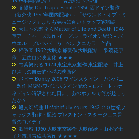
1959年国内配給） – 「菩提樹」の続編
菩提樹 Die Trapp-Familie 1956 西ドイツ製作
（新外映 1957年国内配給）- 「サウンド・オブ・ミ
ュージック」よりも実話に近いトラップ家物語
天国への階段 A Matter of Life and Death 1946
英アーチャーズ製作 イーグル・ライオン配給 – パ
ウエル＝プレスバーガーのテクニカラー作品
婦系図 1962 大映京都製作 大映配給 – 泉鏡花原
作、五度目の映画化 ★★★
青葉繁れる 1974 東宝東京製作 東宝配給 – 井上
ひさしの自伝的小説の映画化
ボビー Bobby 2006 ワインスタイン・カンパニ
ー製作 MGM/ワインスタイン配給 – ロバート・ケ
ネディの暗殺された日に、あのホテルで何が起こっ
たか？
殺人幻想曲 Unfaithfully Yours 1942 ２０世紀フ
ォックス製作・配給 プレストン・スタージェス監
督のコメディ
歌行燈 1960 大映東京製作 大映配給 – 山本富士
子と市川雷蔵共演作 ★★★★