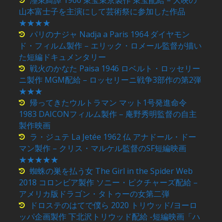
濹東綺譚 1960 東宝東京製作 東宝配給 – 大映の
山本富士子を主演にして芸術祭に参加した作品
★★★★
パリのナジャ Nadja a Paris 1964 ダイヤモン
ド・フィルム製作 – エリック・ロメール監督が描い
た短編ドキュメンタリー
戦火のかなた Paisa 1946 ロベルト・ロッセリー
ニ製作 MGM配給 – ロッセリーニ戦争3部作の第2弾
★★★
帰ってきたウルトラマン マット1号発進命令
1983 DAICONフィルム製作 – 庵野秀明監督の自主
製作映画
ラ・ジュテ La Jetée 1962 仏 アナドール・ドー
マン製作 – クリス・マルケル監督のSF短編映画
★★★★★
蜘蛛の巣を払う女 The Girl in the Spider Web
2018 コロンビア製作 ソニー・ピクチャーズ配給 –
アメリカ版ドラゴン・タトゥーの女第二弾
ドロステのはてで僕ら 2020 トリウッド/ヨーロ
ッパ企画製作 下北沢トリウッド配給 -短編映画「ハ