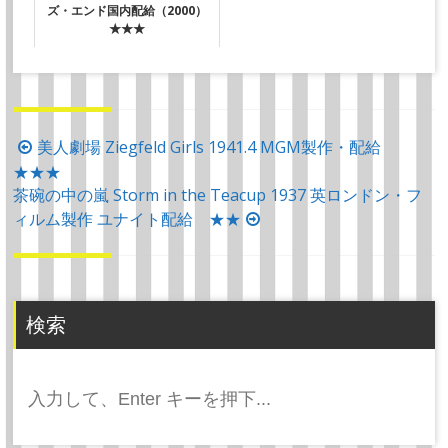
ズ・エンド国内配給（2000）
★★★
投
美人劇場 Ziegfeld Girls 1941.4 MGM製作・配給
★★★
稿
茶碗の中の嵐 Storm in the Teacup 1937 英ロンドン・フ
ナ
ィルム製作 ユナイト配給 ★★
ビ
ゲ
ー
シ
検索
ョ
ン
検
索: