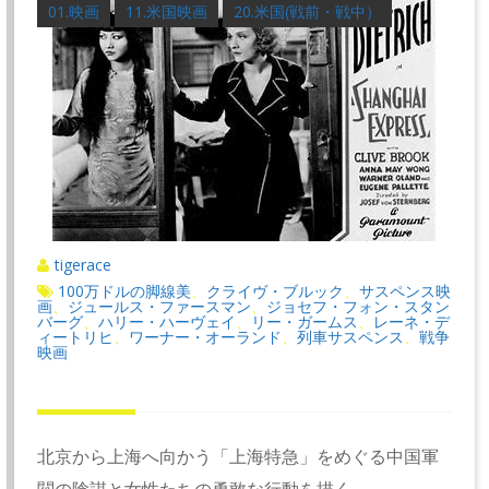
01.映画
11.米国映画
20.米国(戦前・戦中）
tigerace
100万ドルの脚線美
クライヴ・ブルック
サスペンス映
、
、
画
ジュールス・ファースマン
ジョセフ・フォン・スタン
、
、
バーグ
ハリー・ハーヴェイ
リー・ガームス
レーネ・デ
、
、
、
ィートリヒ
ワーナー・オーランド
列車サスペンス
戦争
、
、
、
映画
北京から上海へ向かう「上海特急」をめぐる中国軍