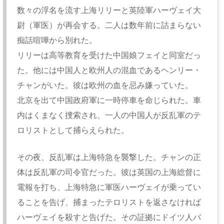
数々の浮名を流す上海リリーと英陸軍ハーヴェイ大
尉（軍医）が再会する。二人は数年前に詰まらない
痴話喧嘩から別れた。
リリーは高等教育を受けた中国娘フェイと同室だっ
た。他には中国人と欧州人の混血であるヘンリー・
チャンがいた。彼は欧州の血を忌み嫌っていた。
北京を出て中国政府軍に一時停車を命じられた。車
内はくまなく捜索され、一人の中国人が反乱軍のテ
ロリストとして捕らえられた。
その夜、反乱軍は上海特急を襲撃した。チャンの正
体は反乱軍の司令官だった。彼は英国の上海総督に
電報を打ち、上海特急に軍医ハーヴェイが乗ってい
ることを告げ、捕まったテロリストを返さなければ
ハーヴェイを殺すと告げた。その証拠にドイツ人バ