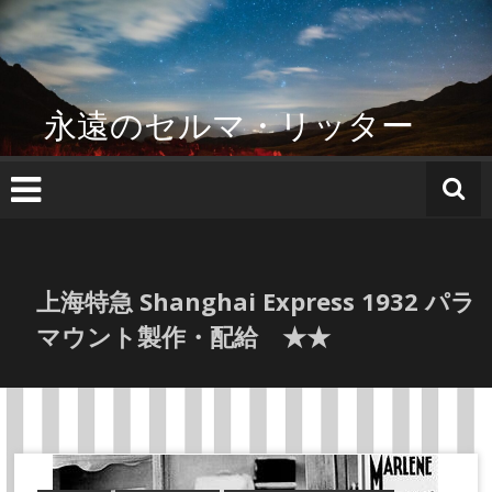
コ
ン
テ
ン
ツ
永遠のセルマ・リッター
へ
ス
キ
ッ
プ
上海特急 Shanghai Express 1932 パラ
マウント製作・配給 ★★