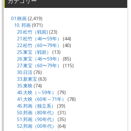
カテゴリー
01.映画
(2,419)
10. 邦画
(971)
20.松竹（戦前)
(23)
21.松竹（46〜59年）
(44)
22.松竹（60〜79年）
(40)
25.東宝（戦前）
(13)
26.東宝（46〜59年）
(85)
27.東宝（60〜79年）
(115)
30.日活
(76)
33.新東宝
(63)
35.東映
(74)
40.大映（～59年）
(79)
41.大映（60年～71年）
(78)
45.邦画（独立系）
(39)
50.邦画（80年代）
(31)
51.邦画（90年代）
(35)
52.邦画（00年代）
(64)