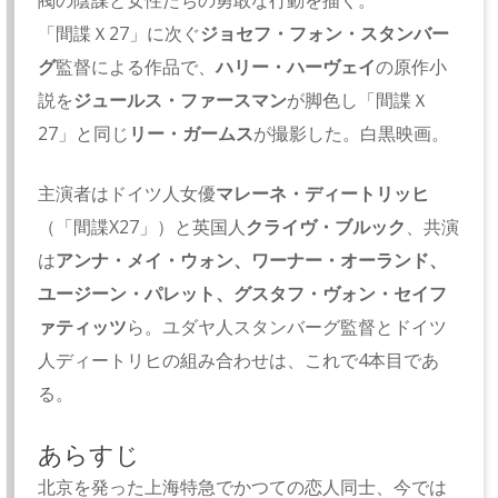
閥の陰謀と女性たちの勇敢な行動を描く。
「間諜Ｘ27」に次ぐ
ジョセフ・フォン・スタンバー
グ
監督による作品で、
ハリー・ハーヴェイ
の原作小
説を
ジュールス・ファースマン
が脚色し「間諜Ｘ
27」と同じ
リー・ガームス
が撮影した。白黒映画。
主演者はドイツ人女優
マレーネ・ディートリッヒ
（「間諜X27」）と英国人
クライヴ・ブルック
、共演
は
アンナ・メイ・ウォン、ワーナー・オーランド、
ユージーン・パレット、グスタフ・ヴォン・セイフ
ァティッツ
ら。ユダヤ人スタンバーグ監督とドイツ
人ディートリヒの組み合わせは、これで4本目であ
る。
あらすじ
北京を発った上海特急でかつての恋人同士、今では