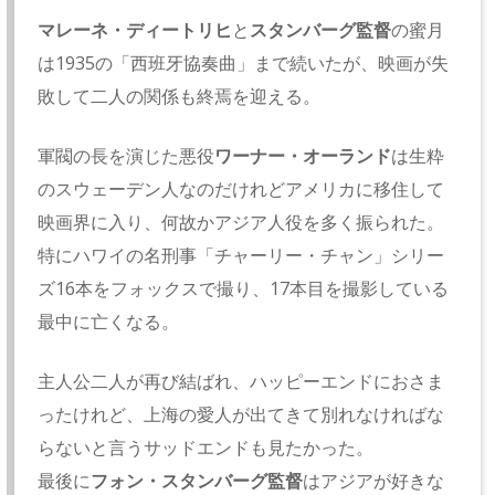
マレーネ・ディートリヒ
と
スタンバーグ監督
の蜜月
は1935の「西班牙協奏曲」まで続いたが、映画が失
敗して二人の関係も終焉を迎える。
軍閥の長を演じた悪役
ワーナー・オーランド
は生粋
のスウェーデン人なのだけれどアメリカに移住して
映画界に入り、何故かアジア人役を多く振られた。
特にハワイの名刑事「チャーリー・チャン」シリー
ズ16本をフォックスで撮り、17本目を撮影している
最中に亡くなる。
主人公二人が再び結ばれ、ハッピーエンドにおさま
ったけれど、上海の愛人が出てきて別れなければな
らないと言うサッドエンドも見たかった。
最後に
フォン・スタンバーグ監督
はアジアが好きな