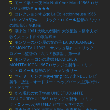
モード家の一夜 Ma Nuit Chez Maud 1968 ロサ
ンジュ他製作 ★★★★
コレクションする女 La Collectionneuse 1966
ロサンジュ製作 – エリック・ロメール監督の「六つ
の教訓話」第四弾
潮来笠 1961 大映京都製作 大映配給 – 橋幸夫が
歌う大ヒット曲の歌謡映画
モンソーのパン屋の女の子 LA BOULANGERE
DE MONCEAU 1962 ロサンジュ製作 – エリック・
ロメール監督の「六つの教訓話」第一弾
モンフォーコンの農婦 FERMIERE A
MONTFAUCON 1967 ロサンジュ製作 – エリッ
ク-・ロメール監督のドキュメンタリー
マイヤーリング Mayerling 1957 米NBCテレビ
製作・放送 – オードリー・ヘップバーン主演のテレ
ビ・ドラマ
ある現代の女子学生 UNE ETUDIANTE
D’AUJOURD’HUI 1966 ロサンジュ製作 – エリッ
ク・ロメールが再び挑んだ当世女学生気質