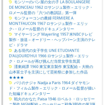
モンソーのパン屋の女の子 LA BOULANGERE
DE MONCEAU 1962 ロサンジュ製作 – エリック・
ロメール監督の「六つの教訓話」第一弾
モンフォーコンの農婦 FERMIERE A
MONTFAUCON 1967 ロサンジュ製作 – エリッ
ク-・ロメール監督のドキュメンタリー
マイヤーリング Mayerling 1957 米NBCテレビ
製作・放送 – オードリー・ヘップバーン主演のテレ
ビ・ドラマ
ある現代の女子学生 UNE ETUDIANTE
D’AUJOURD’HUI 1966 ロサンジュ製作 – エリッ
ク・ロメールが再び挑んだ当世女学生気質
濹東綺譚 1960 東宝東京製作 東宝配給 – 大映の
山本富士子を主演にして芸術祭に参加した作品
★★★★
パリのナジャ Nadja a Paris 1964 ダイヤモン
ド・フィルム製作 – エリック・ロメール監督が描い
た短編ドキュメンタリー
戦火のかなた Paisa 1946 ロベルト・ロッセリー
ニ製作 MGM配給 – ロッセリーニ戦争3部作の第2弾