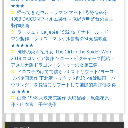
★★★
帰ってきたウルトラマン マット1号発進命令
1983 DAICONフィルム製作 – 庵野秀明監督の自主
製作映画
ラ・ジュテ La Jetée 1962 仏 アナドール・ドー
マン製作 – クリス・マルケル監督のSF短編映画
★★★★★
蜘蛛の巣を払う女 The Girl in the Spider Web
2018 コロンビア製作 ソニー・ピクチャーズ配給 –
アメリカ版ドラゴン・タトゥーの女第二弾
ドロステのはてで僕ら 2020 トリウッド/ヨーロ
ッパ企画製作 下北沢トリウッド配給 -短編映画「ハ
ウリング」を長編にリブートして国際的高評価を得
る ★★★
白鷺 1958 大映東京製作 大映配給 – 泉鏡花原
作・山本富士子主演作