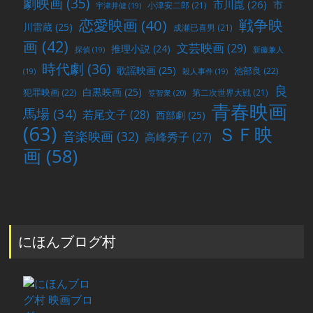
劇映画
(35)
市川崑
(26)
市
小津安二郎
(21)
宇津井健
(19)
戦争映
恋愛映画
(40)
川雷蔵
(25)
成瀬巳喜男
(21)
画
(42)
文芸映画
(29)
推理小説
(24)
探偵
(19)
新藤兼人
時代劇
(36)
歌謡映画
(25)
池部良
(22)
(19)
殺人事件
(19)
良
白黒映画
(25)
犯罪映画
(22)
第二次世界大戦
(21)
笠智衆
(20)
青春映画
馬場
(34)
若尾文子
(28)
西部劇
(25)
(63)
ＳＦ映
音楽映画
(32)
高峰秀子
(27)
画
(58)
にほんブログ村