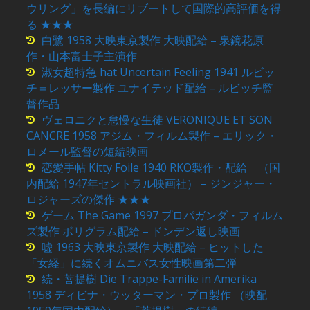
ウリング」を長編にリブートして国際的高評価を得
る ★★★
白鷺 1958 大映東京製作 大映配給 – 泉鏡花原
作・山本富士子主演作
淑女超特急 hat Uncertain Feeling 1941 ルビッ
チ＝レッサー製作 ユナイテッド配給 – ルビッチ監
督作品
ヴェロニクと怠慢な生徒 VERONIQUE ET SON
CANCRE 1958 アジム・フィルム製作 – エリック・
ロメール監督の短編映画
恋愛手帖 Kitty Foile 1940 RKO製作・配給 （国
内配給 1947年セントラル映画社） – ジンジャー・
ロジャーズの傑作 ★★★
ゲーム The Game 1997 プロパガンダ・フィルム
ズ製作 ポリグラム配給 – ドンデン返し映画
嘘 1963 大映東京製作 大映配給 – ヒットした
「女経」に続くオムニバス女性映画第二弾
続・菩提樹 Die Trappe-Familie in Amerika
1958 ディビナ・ウッターマン・プロ製作 （映配