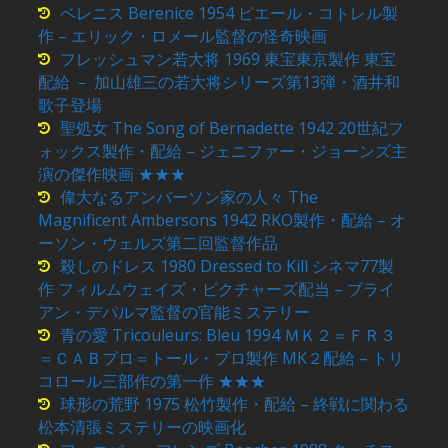
ベレニス Berenice 1954 ピエール・コトレル製
作 – エリック・ロメール監督の怪奇映画
フレッシュマン若大将 1969 東宝東京製作 東宝
配給 － 加山雄三の若大将シリーズ第13弾・酒井和
歌子登場
聖処女 The Song of Bernadette 1942 20世紀フ
ォックス製作・配給 – ジェニファー・ジョーンズ主
演の傑作映画 ★★★
偉大なるアンバーソン家の人々 The
Magnificent Ambersons 1942 RKO製作・配給 – オ
ーソン・ウェルズ第二回監督作品
殺しのドレス 1980 Dressed to Kill シネマ77製
作 フィルムウェイズ・ピクチャーズ配当 – ブライ
アン・デパルマ監督の官能ミステリー
青の愛 Tricouleurs: Bleu 1994 ＭＫ２＝ＦＲ３
＝ＣＡＢプロ＝トール・プロ製作 MK２配給 – トリ
コロール三部作の第一作 ★★★
球形の荒野 1975 松竹製作・配給 – 終戦に関わる
松本清張ミステリーの映画化