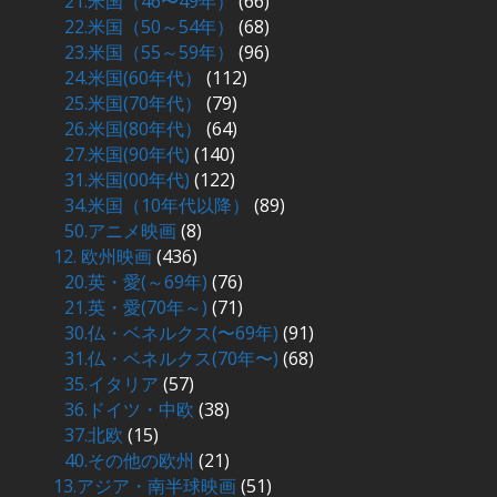
21.米国（46〜49年）
(66)
22.米国（50～54年）
(68)
23.米国（55～59年）
(96)
24.米国(60年代）
(112)
25.米国(70年代）
(79)
26.米国(80年代）
(64)
27.米国(90年代)
(140)
31.米国(00年代)
(122)
34.米国（10年代以降）
(89)
50.アニメ映画
(8)
12. 欧州映画
(436)
20.英・愛(～69年)
(76)
21.英・愛(70年～)
(71)
30.仏・ベネルクス(〜69年)
(91)
31.仏・ベネルクス(70年〜)
(68)
35.イタリア
(57)
36.ドイツ・中欧
(38)
37.北欧
(15)
40.その他の欧州
(21)
13.アジア・南半球映画
(51)