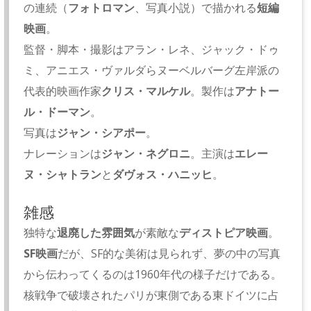
の連続（
フォトロマン
、写真小説）で描かれる
短編
映画
。
監督・脚本・撮影はアラン・レネ、ジャック・ドゥ
ミ、アニエス・ヴァルダらヌーベルバーグ左岸派の
代表的映画作家
クリス・マルケル
。製作は
アナトー
ル・ドーマン
。
写真は
ジャン・シアポー
。
ナレーションは
ジャン・ネグロニ
。主演は
エレー
ヌ・シャトラン
と
ダヴォス・ハニッヒ
。
雑感
独特な
退廃した雰囲気
が素敵な
ディストピア映画
。
SF映画
だが、SF的な美術は見られず、夢の中の写真
から伝わってくるのは1960年代の様子だけである。
核戦争で破壊されたパリが東側である東ドイツに占