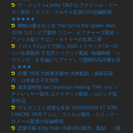
ラ・ジュテ La Jetée 1962 仏 アナドール・ドー
マン製作 – クリス・マルケル監督のSF短編映画
★★★★★
蜘蛛の巣を払う女 The Girl in the Spider Web
2018 コロンビア製作 ソニー・ピクチャーズ配給 –
アメリカ版ドラゴン・タトゥーの女第二弾
ドロステのはてで僕ら 2020 トリウッド/ヨーロ
ッパ企画製作 下北沢トリウッド配給 -短編映画「ハ
ウリング」を長編にリブートして国際的高評価を得
る ★★★
白鷺 1958 大映東京製作 大映配給 – 泉鏡花原
作・山本富士子主演作
淑女超特急 hat Uncertain Feeling 1941 ルビッ
チ＝レッサー製作 ユナイテッド配給 – ルビッチ監
督作品
ヴェロニクと怠慢な生徒 VERONIQUE ET SON
CANCRE 1958 アジム・フィルム製作 – エリック・
ロメール監督の短編映画
恋愛手帖 Kitty Foile 1940 RKO製作・配給 （国