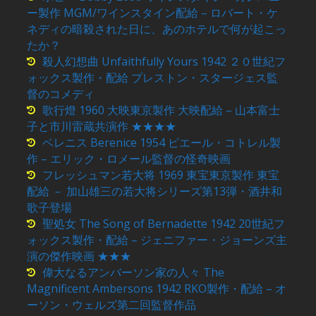
ー製作 MGM/ワインスタイン配給 – ロバート・ケ
ネディの暗殺された日に、あのホテルで何が起こっ
たか？
殺人幻想曲 Unfaithfully Yours 1942 ２０世紀フ
ォックス製作・配給 プレストン・スタージェス監
督のコメディ
歌行燈 1960 大映東京製作 大映配給 – 山本富士
子と市川雷蔵共演作 ★★★★
ベレニス Berenice 1954 ピエール・コトレル製
作 – エリック・ロメール監督の怪奇映画
フレッシュマン若大将 1969 東宝東京製作 東宝
配給 － 加山雄三の若大将シリーズ第13弾・酒井和
歌子登場
聖処女 The Song of Bernadette 1942 20世紀フ
ォックス製作・配給 – ジェニファー・ジョーンズ主
演の傑作映画 ★★★
偉大なるアンバーソン家の人々 The
Magnificent Ambersons 1942 RKO製作・配給 – オ
ーソン・ウェルズ第二回監督作品