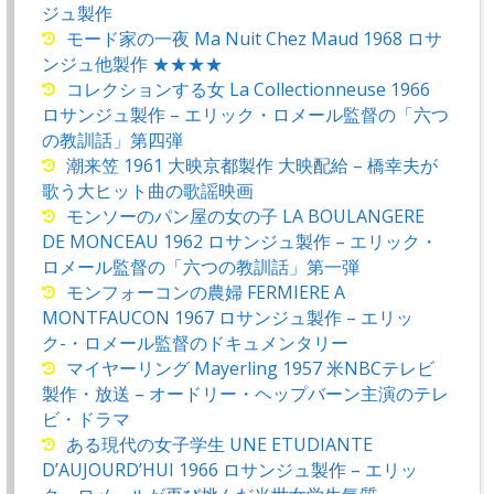
ジュ製作
モード家の一夜 Ma Nuit Chez Maud 1968 ロサ
ンジュ他製作 ★★★★
コレクションする女 La Collectionneuse 1966
ロサンジュ製作 – エリック・ロメール監督の「六つ
の教訓話」第四弾
潮来笠 1961 大映京都製作 大映配給 – 橋幸夫が
歌う大ヒット曲の歌謡映画
モンソーのパン屋の女の子 LA BOULANGERE
DE MONCEAU 1962 ロサンジュ製作 – エリック・
ロメール監督の「六つの教訓話」第一弾
モンフォーコンの農婦 FERMIERE A
MONTFAUCON 1967 ロサンジュ製作 – エリッ
ク-・ロメール監督のドキュメンタリー
マイヤーリング Mayerling 1957 米NBCテレビ
製作・放送 – オードリー・ヘップバーン主演のテレ
ビ・ドラマ
ある現代の女子学生 UNE ETUDIANTE
D’AUJOURD’HUI 1966 ロサンジュ製作 – エリッ