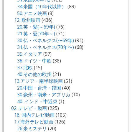
34.米国（10年代以降）
(89)
50.アニメ映画
(8)
12. 欧州映画
(436)
20.英・愛(～69年)
(76)
21.英・愛(70年～)
(71)
30.仏・ベネルクス(〜69年)
(91)
31.仏・ベネルクス(70年〜)
(68)
35.イタリア
(57)
36.ドイツ・中欧
(38)
37.北欧
(15)
40.その他の欧州
(21)
13.アジア・南半球映画
(51)
20.中国・台湾・韓国
(40)
30.豪州・南米・アフリカ
(10)
40. インド・中近東
(1)
02. テレビ・動画
(225)
16. 国内テレビ動画
(105)
17.海外テレビ動画
(126)
26.米ミステリ
(20)