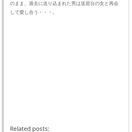
のまま、過去に送り込まれた男は送迎台の女と再会
して愛し合う・・・。
実験がうまく言ったので科学者は、彼を未来に送り
込む。彼は、未来人に頼んで世界を救うエネルギー
を現代に持ち帰る。
男は、用済みとなり処分されるだろう。もう一度、
彼は彼女に会いに行くが、それこそがオルリー空港
の送迎台の彼女であり、彼が先に過去に来ていた科
学者が彼を処刑するところだった。
Related posts: