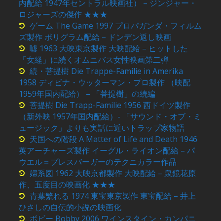
内配給 1947年セントラル映画社） – ジンジャー・
ロジャーズの傑作 ★★★
ゲーム The Game 1997 プロパガンダ・フィルム
ズ製作 ポリグラム配給 – ドンデン返し映画
嘘 1963 大映東京製作 大映配給 – ヒットした
「女経」に続くオムニバス女性映画第二弾
続・菩提樹 Die Trappe-Familie in Amerika
1958 ディビナ・ウッターマン・プロ製作 （映配
1959年国内配給） – 「菩提樹」の続編
菩提樹 Die Trapp-Familie 1956 西ドイツ製作
（新外映 1957年国内配給）- 「サウンド・オブ・ミ
ュージック」よりも実話に近いトラップ家物語
天国への階段 A Matter of Life and Death 1946
英アーチャーズ製作 イーグル・ライオン配給 – パ
ウエル＝プレスバーガーのテクニカラー作品
婦系図 1962 大映京都製作 大映配給 – 泉鏡花原
作、五度目の映画化 ★★★
青葉繁れる 1974 東宝東京製作 東宝配給 – 井上
ひさしの自伝的小説の映画化
ボビー Bobby 2006 ワインスタイン・カンパニ