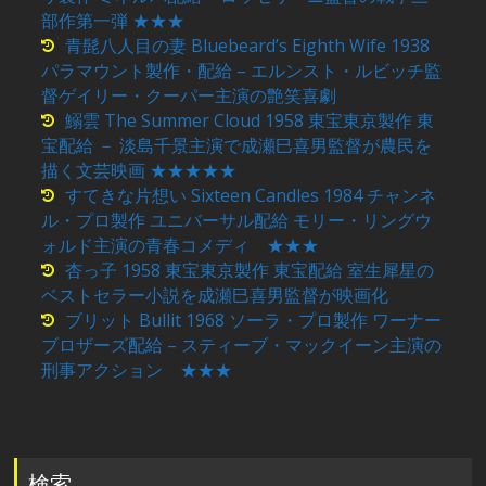
部作第一弾 ★★★
青髭八人目の妻 Bluebeard’s Eighth Wife 1938
パラマウント製作・配給 – エルンスト・ルビッチ監
督ゲイリー・クーパー主演の艶笑喜劇
鰯雲 The Summer Cloud 1958 東宝東京製作 東
宝配給 － 淡島千景主演で成瀬巳喜男監督が農民を
描く文芸映画 ★★★★★
すてきな片想い Sixteen Candles 1984 チャンネ
ル・プロ製作 ユニバーサル配給 モリー・リングウ
ォルド主演の青春コメディ ★★★
杏っ子 1958 東宝東京製作 東宝配給 室生犀星の
ベストセラー小説を成瀬巳喜男監督が映画化
ブリット Bullit 1968 ソーラ・プロ製作 ワーナー
ブロザーズ配給 – スティーブ・マックイーン主演の
刑事アクション ★★★
検索