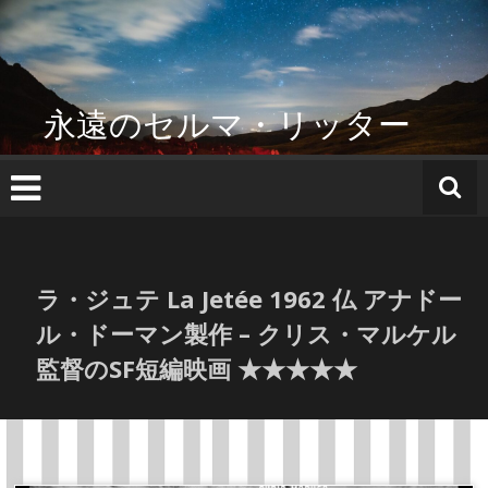
コ
ン
テ
ン
ツ
永遠のセルマ・リッター
へ
ス
キ
ッ
プ
ラ・ジュテ La Jetée 1962 仏 アナドー
ル・ドーマン製作 – クリス・マルケル
監督のSF短編映画 ★★★★★