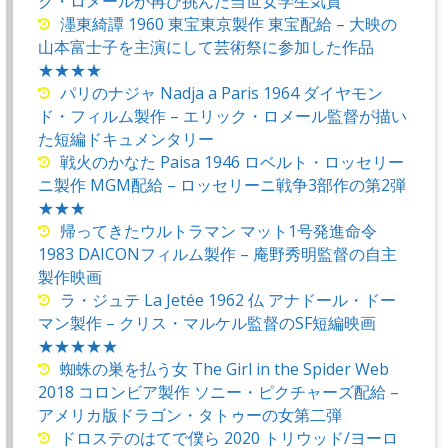
ク・ロメールが再び挑んだ当世女学生気質
濹東綺譚 1960 東宝東京製作 東宝配給 – 大映の
山本富士子を主演にして芸術祭に参加した作品
★★★★
パリのナジャ Nadja a Paris 1964 ダイヤモン
ド・フィルム製作 – エリック・ロメール監督が描い
た短編ドキュメンタリー
戦火のかなた Paisa 1946 ロベルト・ロッセリー
ニ製作 MGM配給 – ロッセリーニ戦争3部作の第2弾
★★★
帰ってきたウルトラマン マット1号発進命令
1983 DAICONフィルム製作 – 庵野秀明監督の自主
製作映画
ラ・ジュテ La Jetée 1962 仏 アナドール・ドー
マン製作 – クリス・マルケル監督のSF短編映画
★★★★★
蜘蛛の巣を払う女 The Girl in the Spider Web
2018 コロンビア製作 ソニー・ピクチャーズ配給 –
アメリカ版ドラゴン・タトゥーの女第二弾
ドロステのはてで僕ら 2020 トリウッド/ヨーロ