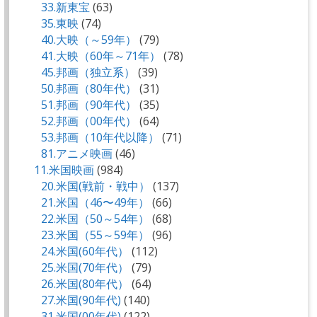
33.新東宝
(63)
35.東映
(74)
40.大映（～59年）
(79)
41.大映（60年～71年）
(78)
45.邦画（独立系）
(39)
50.邦画（80年代）
(31)
51.邦画（90年代）
(35)
52.邦画（00年代）
(64)
53.邦画（10年代以降）
(71)
81.アニメ映画
(46)
11.米国映画
(984)
20.米国(戦前・戦中）
(137)
21.米国（46〜49年）
(66)
22.米国（50～54年）
(68)
23.米国（55～59年）
(96)
24.米国(60年代）
(112)
25.米国(70年代）
(79)
26.米国(80年代）
(64)
27.米国(90年代)
(140)
31.米国(00年代)
(122)