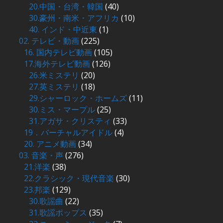
20.中国・台湾・韓国
(40)
30.豪州・南米・アフリカ
(10)
40. インド・中近東
(1)
02. テレビ・動画
(225)
16. 国内テレビ動画
(105)
17.海外テレビ動画
(126)
26.米ミステリ
(20)
27.英ミステリ
(18)
29.シャーロック・ホームズ
(11)
30.ミス・マープル
(25)
31.アガサ・クリスティ
(33)
19．バーチャルアイドル
(4)
20. アニメ動画
(34)
03. 音楽・声
(276)
21.洋楽
(38)
22.クラシック・現代音楽
(30)
23.邦楽
(129)
30.歌謡曲
(22)
31.歌謡ポップス
(35)