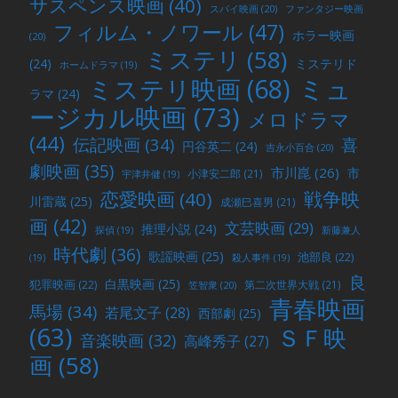
サスペンス映画
(40)
スパイ映画
(20)
ファンタジー映画
フィルム・ノワール
(47)
ホラー映画
(20)
ミステリ
(58)
(24)
ミステリド
ホームドラマ
(19)
ミュ
ミステリ映画
(68)
ラマ
(24)
ージカル映画
(73)
メロドラマ
(44)
喜
伝記映画
(34)
円谷英二
(24)
吉永小百合
(20)
劇映画
(35)
市川崑
(26)
市
小津安二郎
(21)
宇津井健
(19)
戦争映
恋愛映画
(40)
川雷蔵
(25)
成瀬巳喜男
(21)
画
(42)
文芸映画
(29)
推理小説
(24)
探偵
(19)
新藤兼人
時代劇
(36)
歌謡映画
(25)
池部良
(22)
(19)
殺人事件
(19)
良
白黒映画
(25)
犯罪映画
(22)
第二次世界大戦
(21)
笠智衆
(20)
青春映画
馬場
(34)
若尾文子
(28)
西部劇
(25)
(63)
ＳＦ映
音楽映画
(32)
高峰秀子
(27)
画
(58)