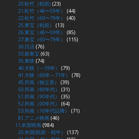
20.松竹（戦前)
(23)
21.松竹（46〜59年）
(44)
22.松竹（60〜79年）
(40)
25.東宝（戦前）
(13)
26.東宝（46〜59年）
(85)
27.東宝（60〜79年）
(115)
30.日活
(76)
33.新東宝
(63)
35.東映
(74)
40.大映（～59年）
(79)
41.大映（60年～71年）
(78)
45.邦画（独立系）
(39)
50.邦画（80年代）
(31)
51.邦画（90年代）
(35)
52.邦画（00年代）
(64)
53.邦画（10年代以降）
(71)
81.アニメ映画
(46)
11.米国映画
(984)
20.米国(戦前・戦中）
(137)