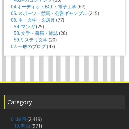
40.声のコンテンツ
(53)
04.オーディオ・BCL・電子工学
(67)
05. スポーツ・競馬・公営ギャンブル
(215)
06. 本・文学・文房具
(77)
54. マンガ
(29)
58. 文学・書籍・雑誌
(28)
59.ミステリ文学
(20)
07. 一般のブログ
(47)
Category
01.映画
(2,419)
10. 邦画
(971)