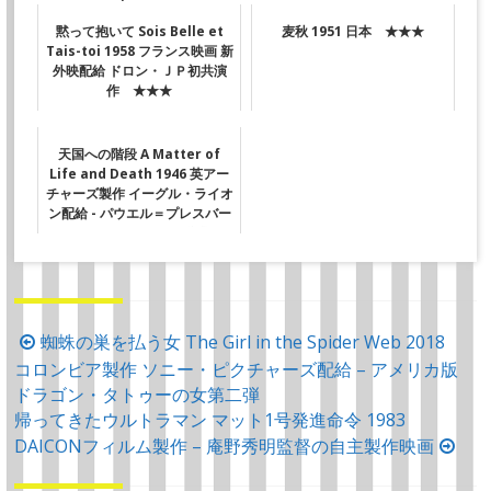
黙って抱いて Sois Belle et
麦秋 1951 日本 ★★★
Tais-toi 1958 フランス映画 新
外映配給 ドロン・ＪＰ初共演
作 ★★★
天国への階段 A Matter of
Life and Death 1946 英アー
チャーズ製作 イーグル・ライオ
ン配給 - パウエル＝プレスバー
ガーのテクニカラー作品
投
蜘蛛の巣を払う女 The Girl in the Spider Web 2018
コロンビア製作 ソニー・ピクチャーズ配給 – アメリカ版
稿
ドラゴン・タトゥーの女第二弾
ナ
帰ってきたウルトラマン マット1号発進命令 1983
ビ
DAICONフィルム製作 – 庵野秀明監督の自主製作映画
ゲ