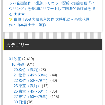
ッパ企画製作 下北沢トリウッド配給 -短編映画「ハ
ウリング」を長編にリブートして国際的高評価を得
る ★★★
白鷺 1958 大映東京製作 大映配給 – 泉鏡花原
作・山本富士子主演作
カテゴリー
01.映画
(2,419)
10. 邦画
(971)
20.松竹（戦前)
(23)
21.松竹（46〜59年）
(44)
22.松竹（60〜79年）
(40)
25.東宝（戦前）
(13)
26.東宝（46〜59年）
(85)
27.東宝（60〜79年）
(115)
30.日活
(76)