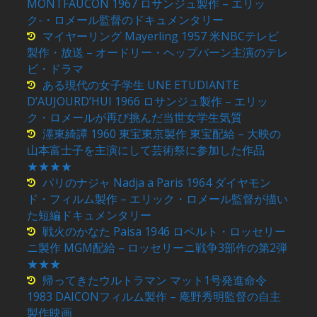
MONTFAUCON 1967 ロサンジュ製作 – エリッ
ク-・ロメール監督のドキュメンタリー
マイヤーリング Mayerling 1957 米NBCテレビ
製作・放送 – オードリー・ヘップバーン主演のテレ
ビ・ドラマ
ある現代の女子学生 UNE ETUDIANTE
D’AUJOURD’HUI 1966 ロサンジュ製作 – エリッ
ク・ロメールが再び挑んだ当世女学生気質
濹東綺譚 1960 東宝東京製作 東宝配給 – 大映の
山本富士子を主演にして芸術祭に参加した作品
★★★★
パリのナジャ Nadja a Paris 1964 ダイヤモン
ド・フィルム製作 – エリック・ロメール監督が描い
た短編ドキュメンタリー
戦火のかなた Paisa 1946 ロベルト・ロッセリー
ニ製作 MGM配給 – ロッセリーニ戦争3部作の第2弾
★★★
帰ってきたウルトラマン マット1号発進命令
1983 DAICONフィルム製作 – 庵野秀明監督の自主
製作映画