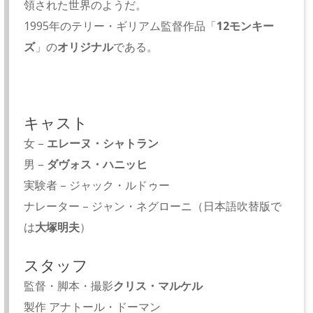
領された世界のようだ。
1995年のテリー・ギリアム監督作品「
12モンキー
ズ
」の
オリジナル
である。
キャスト
女 –
エレーヌ・シャトラン
男 –
ダヴォス・ハニッヒ
実験者 – ジャック・ルドゥー
ナレーター – ジャン・ネグローニ（日本語吹替版で
は
大塚明夫
）
スタッフ
監督・脚本・撮影
クリス・マルケル
製作 アナトール・ドーマン