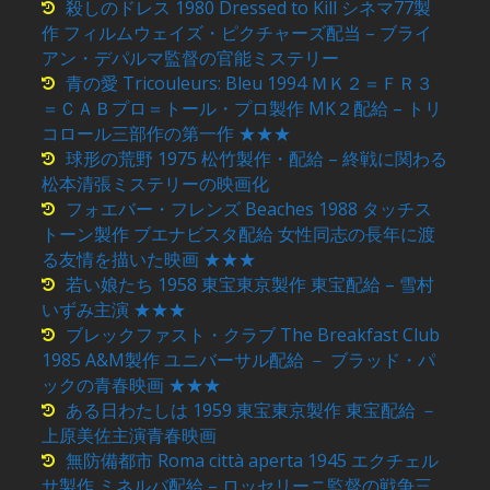
殺しのドレス 1980 Dressed to Kill シネマ77製
作 フィルムウェイズ・ピクチャーズ配当 – ブライ
アン・デパルマ監督の官能ミステリー
青の愛 Tricouleurs: Bleu 1994 ＭＫ２＝ＦＲ３
＝ＣＡＢプロ＝トール・プロ製作 MK２配給 – トリ
コロール三部作の第一作 ★★★
球形の荒野 1975 松竹製作・配給 – 終戦に関わる
松本清張ミステリーの映画化
フォエバー・フレンズ Beaches 1988 タッチス
トーン製作 ブエナビスタ配給 女性同志の長年に渡
る友情を描いた映画 ★★★
若い娘たち 1958 東宝東京製作 東宝配給 – 雪村
いずみ主演 ★★★
ブレックファスト・クラブ The Breakfast Club
1985 A&M製作 ユニバーサル配給 － ブラッド・パ
ックの青春映画 ★★★
ある日わたしは 1959 東宝東京製作 東宝配給 －
上原美佐主演青春映画
無防備都市 Roma città aperta 1945 エクチェル
サ製作 ミネルバ配給 – ロッセリーニ監督の戦争三