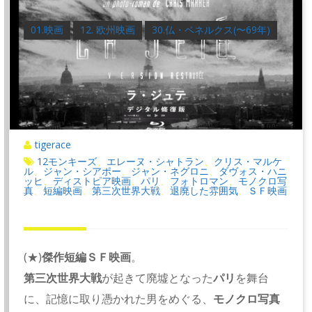
01.映画
12. 欧州映画
30.仏・ベネルクス(〜69年)
tigerace
12モンキーズ
エレーヌ・シャトラン
クリス・マルケ
、
、
ル
ジャン・シアポー
ジャン・ネグロニ
ダヴォス・ハニ
、
、
、
ッヒ
ディストピア映画
パリ
フォトロマン
モノクロ写
、
、
、
、
真
短編映画
第三次世界大戦
退廃した雰囲気
ＳＦ映画
、
、
、
、
(★)
傑作短編ＳＦ映画
。
第三次世界大戦
が起きて廃墟となった
パリ
を舞台
に、記憶に取り憑かれた男をめぐる、
モノクロ写真