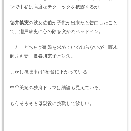
ン
で中谷は高度なテクニックを披露するが、
徳井義実
の彼女佐伯が子供が出来たと告白したこと
で、瀬戸康史に心の隙を突かれベッドイン。
一方、どちらが離婚を求めている知らないが、藤木
師匠も妻・
長谷川京子
と対決。
しかし視聴率は1桁台に下がっている。
中谷美紀の独身ドラマは結論も見えている。
もうそろそろ母親役に挑戦して欲しい。