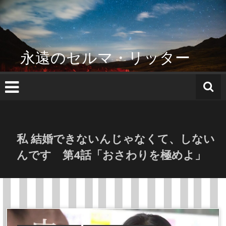
コ
ン
テ
ン
ツ
永遠のセルマ・リッター
へ
ス
キ
ッ
プ
私 結婚できないんじゃなくて、しない
んです 第4話「おさわりを極めよ」