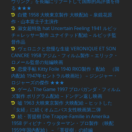
ウリング」を長編にリブートして国際的高評価を得
る ★★★
白鷺 1958 大映東京製作 大映配給 – 泉鏡花原
作・山本富士子主演作
淑女超特急 hat Uncertain Feeling 1941 ルビッ
チ＝レッサー製作 ユナイテッド配給 – ルビッチ監
督作品
ヴェロニクと怠慢な生徒 VERONIQUE ET SON
CANCRE 1958 アジム・フィルム製作 – エリック・
ロメール監督の短編映画
恋愛手帖 Kitty Foile 1940 RKO製作・配給 （国
内配給 1947年セントラル映画社） – ジンジャー・
ロジャーズの傑作 ★★★
ゲーム The Game 1997 プロパガンダ・フィルム
ズ製作 ポリグラム配給 – ドンデン返し映画
嘘 1963 大映東京製作 大映配給 – ヒットした
「女経」に続くオムニバス女性映画第二弾
続・菩提樹 Die Trappe-Familie in Amerika
1958 ディビナ・ウッターマン・プロ製作 （映配
1959年国内配給） – 「菩提樹」の続編