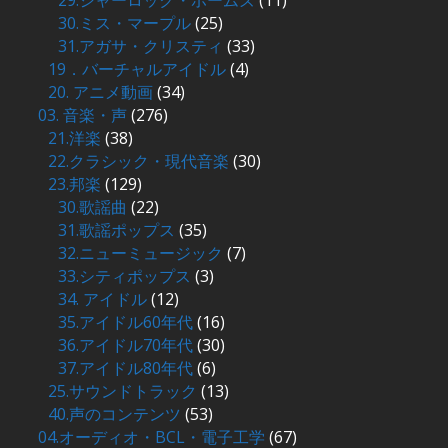
29.シャーロック・ホームズ
(11)
30.ミス・マープル
(25)
31.アガサ・クリスティ
(33)
19．バーチャルアイドル
(4)
20. アニメ動画
(34)
03. 音楽・声
(276)
21.洋楽
(38)
22.クラシック・現代音楽
(30)
23.邦楽
(129)
30.歌謡曲
(22)
31.歌謡ポップス
(35)
32.ニューミュージック
(7)
33.シティポップス
(3)
34. アイドル
(12)
35.アイドル60年代
(16)
36.アイドル70年代
(30)
37.アイドル80年代
(6)
25.サウンドトラック
(13)
40.声のコンテンツ
(53)
04.オーディオ・BCL・電子工学
(67)