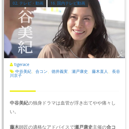
02. テレビ・動画
16. 国内テレビ動画
tigerace
中谷美紀
合コン
徳井義実
瀬戸康史
藤木直人
長谷
、
、
、
、
、
川京子
中谷美紀
の独身ドラマは血管が浮き出てやや痛々し
い。
藤木
師匠の適格なアドバイスで
瀬戸康史
主催の
合コ