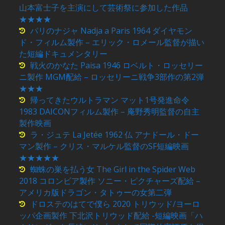
山本富士子を主演にして芸術祭に参加した作品
★★★★
パリのナジャ Nadja a Paris 1964 ダイヤモン
ド・フィルム製作 – エリック・ロメール監督が描い
た短編ドキュメンタリー
戦火のかなた Paisa 1946 ロベルト・ロッセリー
ニ製作 MGM配給 – ロッセリーニ戦争3部作の第2弾
★★★
帰ってきたウルトラマン マット1号発進命令
1983 DAICONフィルム製作 – 庵野秀明監督の自主
製作映画
ラ・ジュテ La Jetée 1962 仏 アナドール・ドー
マン製作 – クリス・マルケル監督のSF短編映画
★★★★★
蜘蛛の巣を払う女 The Girl in the Spider Web
2018 コロンビア製作 ソニー・ピクチャーズ配給 –
アメリカ版ドラゴン・タトゥーの女第二弾
ドロステのはてで僕ら 2020 トリウッド/ヨーロ
ッパ企画製作 下北沢トリウッド配給 -短編映画「ハ