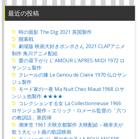
最近の投稿
時の面影 The Dig 2021 英国製作
開幕戦
劇場版 映画大好きポンポさん 2021 CLAPアニメ
制作 角川アニメ配給
愛の昼下がり L’ AMOUR L’APRES-MIDI 1972 ロ
サンジュ製作
クレールの膝 Le Genou de Claire 1970 仏ロサン
ジュ製作
モード家の一夜 Ma Nuit Chez Maud 1968 ロサ
ンジュ他製作 ★★★★
コレクションする女 La Collectionneuse 1966
ロサンジュ製作 – エリック・ロメール監督の「六つ
の教訓話」第四弾
潮来笠 1961 大映京都製作 大映配給 – 橋幸夫が
歌う大ヒット曲の歌謡映画
モンソーのパン屋の女の子 LA BOULANGERE