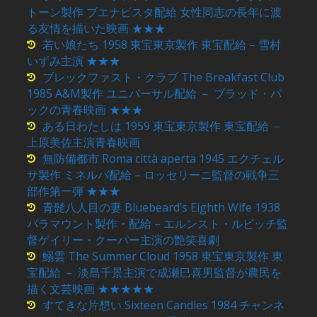
トーン製作 ブエナビスタ配給 女性同志の長年に渡
る友情を描いた映画 ★★★
若い娘たち 1958 東宝東京製作 東宝配給 – 雪村
いずみ主演 ★★★
ブレックファスト・クラブ The Breakfast Club
1985 A&M製作 ユニバーサル配給 － ブラッド・パ
ックの青春映画 ★★★
ある日わたしは 1959 東宝東京製作 東宝配給 －
上原美佐主演青春映画
無防備都市 Roma città aperta 1945 エクチェル
サ製作 ミネルバ配給 – ロッセリーニ監督の戦争三
部作第一弾 ★★★
青髭八人目の妻 Bluebeard’s Eighth Wife 1938
パラマウント製作・配給 – エルンスト・ルビッチ監
督ゲイリー・クーパー主演の艶笑喜劇
鰯雲 The Summer Cloud 1958 東宝東京製作 東
宝配給 － 淡島千景主演で成瀬巳喜男監督が農民を
描く文芸映画 ★★★★★
すてきな片想い Sixteen Candles 1984 チャンネ