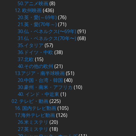
50.アニメ映画
(8)
12. 欧州映画
(436)
20.英・愛(～69年)
(76)
21.英・愛(70年～)
(71)
30.仏・ベネルクス(〜69年)
(91)
31.仏・ベネルクス(70年〜)
(68)
35.イタリア
(57)
36.ドイツ・中欧
(38)
37.北欧
(15)
40.その他の欧州
(21)
13.アジア・南半球映画
(51)
20.中国・台湾・韓国
(40)
30.豪州・南米・アフリカ
(10)
40. インド・中近東
(1)
02. テレビ・動画
(225)
16. 国内テレビ動画
(105)
17.海外テレビ動画
(126)
26.米ミステリ
(20)
27.英ミステリ
(18)