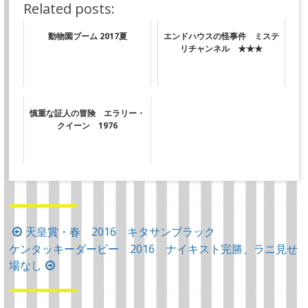
Related posts:
動物園ブーム 2017夏
エンドハウスの怪事件 ミステ
リチャンネル ★★★
慎重な証人の冒険 エラリー・
クイーン 1976
投
天皇賞・春 2016 キタサンブラック
ケンタッキーダービー 2016 ナイキスト完勝、ラニ見せ
稿
場なし
ナ
ビ