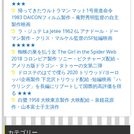
★★★
帰ってきたウルトラマン マット1号発進命令
1983 DAICONフィルム製作 – 庵野秀明監督の自主
製作映画
ラ・ジュテ La Jetée 1962 仏 アナドール・ドー
マン製作 – クリス・マルケル監督のSF短編映画
★★★★★
蜘蛛の巣を払う女 The Girl in the Spider Web
2018 コロンビア製作 ソニー・ピクチャーズ配給 –
アメリカ版ドラゴン・タトゥーの女第二弾
ドロステのはてで僕ら 2020 トリウッド/ヨーロ
ッパ企画製作 下北沢トリウッド配給 -短編映画「ハ
ウリング」を長編にリブートして国際的高評価を得
る ★★★
白鷺 1958 大映東京製作 大映配給 – 泉鏡花原
作・山本富士子主演作
カテゴリー