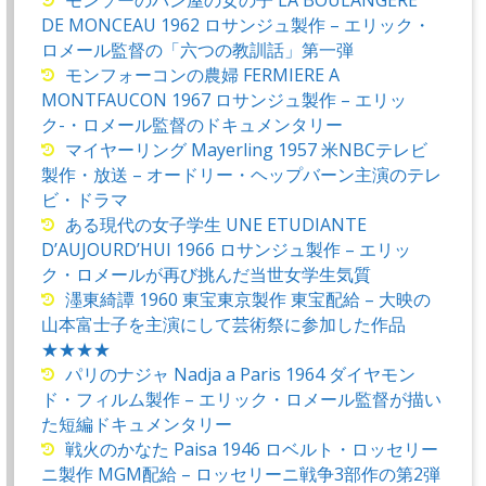
DE MONCEAU 1962 ロサンジュ製作 – エリック・
ロメール監督の「六つの教訓話」第一弾
モンフォーコンの農婦 FERMIERE A
MONTFAUCON 1967 ロサンジュ製作 – エリッ
ク-・ロメール監督のドキュメンタリー
マイヤーリング Mayerling 1957 米NBCテレビ
製作・放送 – オードリー・ヘップバーン主演のテレ
ビ・ドラマ
ある現代の女子学生 UNE ETUDIANTE
D’AUJOURD’HUI 1966 ロサンジュ製作 – エリッ
ク・ロメールが再び挑んだ当世女学生気質
濹東綺譚 1960 東宝東京製作 東宝配給 – 大映の
山本富士子を主演にして芸術祭に参加した作品
★★★★
パリのナジャ Nadja a Paris 1964 ダイヤモン
ド・フィルム製作 – エリック・ロメール監督が描い
た短編ドキュメンタリー
戦火のかなた Paisa 1946 ロベルト・ロッセリー
ニ製作 MGM配給 – ロッセリーニ戦争3部作の第2弾