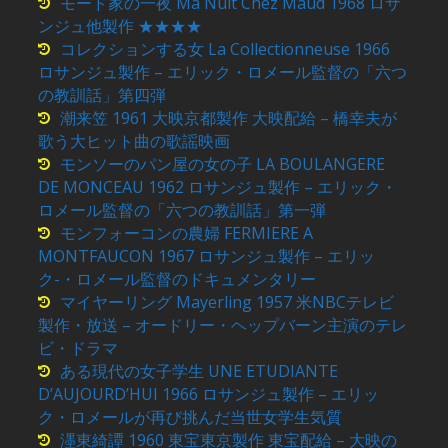
モード家の一夜 Ma Nuit Chez Maud 1968 ロサ
ンジュ他製作 ★★★★
コレクションする女 La Collectionneuse 1966
ロサンジュ製作 – エリック・ロメール監督の「六つ
の教訓話」第四弾
潮来笠 1961 大映京都製作 大映配給 – 橋幸夫が
歌う大ヒット曲の歌謡映画
モンソーのパン屋の女の子 LA BOULANGERE
DE MONCEAU 1962 ロサンジュ製作 – エリック・
ロメール監督の「六つの教訓話」第一弾
モンフォーコンの農婦 FERMIERE A
MONTFAUCON 1967 ロサンジュ製作 – エリッ
ク-・ロメール監督のドキュメンタリー
マイヤーリング Mayerling 1957 米NBCテレビ
製作・放送 – オードリー・ヘップバーン主演のテレ
ビ・ドラマ
ある現代の女子学生 UNE ETUDIANTE
D’AUJOURD’HUI 1966 ロサンジュ製作 – エリッ
ク・ロメールが再び挑んだ当世女学生気質
濹東綺譚 1960 東宝東京製作 東宝配給 – 大映の