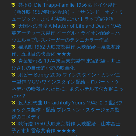
菩提樹 Die Trapp-Familie 1956 西ドイツ製作
（新外映 1957年国内配給）- 「サウンド・オブ・ミ
ュージック」よりも実話に近いトラップ家物語
天国への階段 A Matter of Life and Death 1946
英アーチャーズ製作 イーグル・ライオン配給 – パ
ウエル＝プレスバーガーのテクニカラー作品
婦系図 1962 大映京都製作 大映配給 – 泉鏡花原
作、五度目の映画化 ★★★
青葉繁れる 1974 東宝東京製作 東宝配給 – 井上
ひさしの自伝的小説の映画化
ボビー Bobby 2006 ワインスタイン・カンパニ
ー製作 MGM/ワインスタイン配給 – ロバート・ケ
ネディの暗殺された日に、あのホテルで何が起こっ
たか？
殺人幻想曲 Unfaithfully Yours 1942 ２０世紀フ
ォックス製作・配給 プレストン・スタージェス監
督のコメディ
歌行燈 1960 大映東京製作 大映配給 – 山本富士
子と市川雷蔵共演作 ★★★★