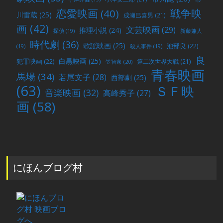
戦争映
恋愛映画
(40)
川雷蔵
(25)
成瀬巳喜男
(21)
画
(42)
文芸映画
(29)
推理小説
(24)
探偵
(19)
新藤兼人
時代劇
(36)
歌謡映画
(25)
池部良
(22)
(19)
殺人事件
(19)
良
白黒映画
(25)
犯罪映画
(22)
第二次世界大戦
(21)
笠智衆
(20)
青春映画
馬場
(34)
若尾文子
(28)
西部劇
(25)
(63)
ＳＦ映
音楽映画
(32)
高峰秀子
(27)
画
(58)
にほんブログ村