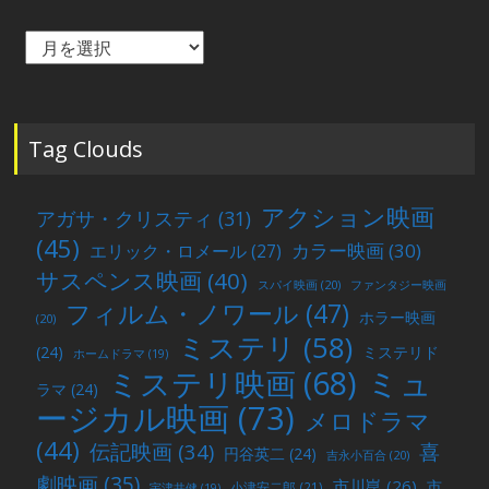
毎
月
の
投
稿
Tag Clouds
アクション映画
アガサ・クリスティ
(31)
(45)
カラー映画
(30)
エリック・ロメール
(27)
サスペンス映画
(40)
スパイ映画
(20)
ファンタジー映画
フィルム・ノワール
(47)
ホラー映画
(20)
ミステリ
(58)
(24)
ミステリド
ホームドラマ
(19)
ミュ
ミステリ映画
(68)
ラマ
(24)
ージカル映画
(73)
メロドラマ
(44)
喜
伝記映画
(34)
円谷英二
(24)
吉永小百合
(20)
劇映画
(35)
市川崑
(26)
市
小津安二郎
(21)
宇津井健
(19)