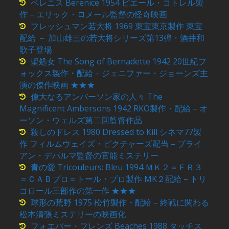
ベレニス Berenice 1954 ピエール・コトレル製
作 – エリック・ロメール監督の怪奇映画
フレッシュマン若大将 1969 東宝東京製作 東宝
配給 － 加山雄三の若大将シリーズ第13弾・酒井和
歌子登場
聖処女 The Song of Bernadette 1942 20世紀フ
ォックス製作・配給 – ジェニファー・ジョーンズ主
演の傑作映画 ★★★
偉大なるアンバーソン家の人々 The
Magnificent Ambersons 1942 RKO製作・配給 – オ
ーソン・ウェルズ第二回監督作品
殺しのドレス 1980 Dressed to Kill シネマ77製
作 フィルムウェイズ・ピクチャーズ配当 – ブライ
アン・デパルマ監督の官能ミステリー
青の愛 Tricouleurs: Bleu 1994 ＭＫ２＝ＦＲ３
＝ＣＡＢプロ＝トール・プロ製作 MK２配給 – トリ
コロール三部作の第一作 ★★★
球形の荒野 1975 松竹製作・配給 – 終戦に関わる
松本清張ミステリーの映画化
フォエバー・フレンズ Beaches 1988 タッチス