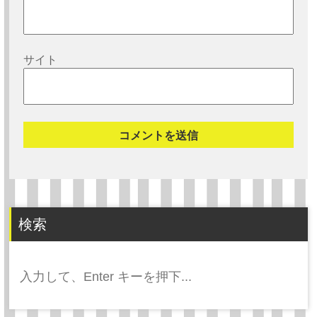
サイト
検索
検
索: