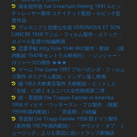
淑女超特急 hat Uncertain Feeling 1941 ルビッ
チ＝レッサー製作 ユナイテッド配給 – ルビッチ監
督作品
ヴェロニクと怠慢な生徒 VERONIQUE ET SON
CANCRE 1958 アジム・フィルム製作 – エリック・
ロメール監督の短編映画
恋愛手帖 Kitty Foile 1940 RKO製作・配給 （国
内配給 1947年セントラル映画社） – ジンジャー・
ロジャーズの傑作 ★★★
ゲーム The Game 1997 プロパガンダ・フィルム
ズ製作 ポリグラム配給 – ドンデン返し映画
嘘 1963 大映東京製作 大映配給 – ヒットした
「女経」に続くオムニバス女性映画第二弾
続・菩提樹 Die Trappe-Familie in Amerika
1958 ディビナ・ウッターマン・プロ製作 （映配
1959年国内配給） – 「菩提樹」の続編
菩提樹 Die Trapp-Familie 1956 西ドイツ製作
（新外映 1957年国内配給）- 「サウンド・オブ・ミ
ュージック」よりも実話に近いトラップ家物語