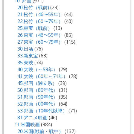
10. 邦画
(971)
20.松竹（戦前)
(23)
21.松竹（46〜59年）
(44)
22.松竹（60〜79年）
(40)
25.東宝（戦前）
(13)
26.東宝（46〜59年）
(85)
27.東宝（60〜79年）
(115)
30.日活
(76)
33.新東宝
(63)
35.東映
(74)
40.大映（～59年）
(79)
41.大映（60年～71年）
(78)
45.邦画（独立系）
(39)
50.邦画（80年代）
(31)
51.邦画（90年代）
(35)
52.邦画（00年代）
(64)
53.邦画（10年代以降）
(71)
81.アニメ映画
(46)
11.米国映画
(984)
20.米国(戦前・戦中）
(137)