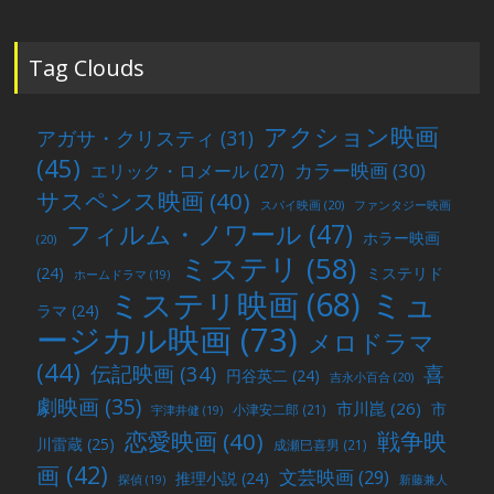
投
稿
Tag Clouds
アクション映画
アガサ・クリスティ
(31)
(45)
カラー映画
(30)
エリック・ロメール
(27)
サスペンス映画
(40)
スパイ映画
(20)
ファンタジー映画
フィルム・ノワール
(47)
ホラー映画
(20)
ミステリ
(58)
(24)
ミステリド
ホームドラマ
(19)
ミュ
ミステリ映画
(68)
ラマ
(24)
ージカル映画
(73)
メロドラマ
(44)
喜
伝記映画
(34)
円谷英二
(24)
吉永小百合
(20)
劇映画
(35)
市川崑
(26)
市
小津安二郎
(21)
宇津井健
(19)
戦争映
恋愛映画
(40)
川雷蔵
(25)
成瀬巳喜男
(21)
画
(42)
文芸映画
(29)
推理小説
(24)
探偵
(19)
新藤兼人