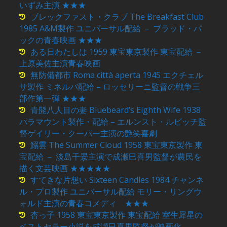
いずみ主演 ★★★
ブレックファスト・クラブ The Breakfast Club
1985 A&M製作 ユニバーサル配給 － ブラッド・パ
ックの青春映画 ★★★
ある日わたしは 1959 東宝東京製作 東宝配給 －
上原美佐主演青春映画
無防備都市 Roma città aperta 1945 エクチェル
サ製作 ミネルバ配給 – ロッセリーニ監督の戦争三
部作第一弾 ★★★
青髭八人目の妻 Bluebeard’s Eighth Wife 1938
パラマウント製作・配給 – エルンスト・ルビッチ監
督ゲイリー・クーパー主演の艶笑喜劇
鰯雲 The Summer Cloud 1958 東宝東京製作 東
宝配給 － 淡島千景主演で成瀬巳喜男監督が農民を
描く文芸映画 ★★★★★
すてきな片想い Sixteen Candles 1984 チャンネ
ル・プロ製作 ユニバーサル配給 モリー・リングウ
ォルド主演の青春コメディ ★★★
杏っ子 1958 東宝東京製作 東宝配給 室生犀星の
ベストセラー小説を成瀬巳喜男監督が映画化