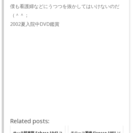
僕も看護婦などにうつつを抜かしてはいけないのだ
（＾＾；
2002夏入院中DVD鑑賞
Related posts:
サハラ戦車隊 Sahara 1943 コ
モロッコ慕情 Sirocco 1951 ソ