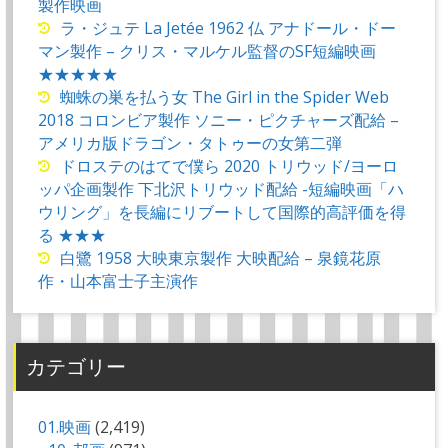
製作映画
ラ・ジュテ La Jetée 1962 仏 アナドール・ドー
マン製作 – クリス・マルケル監督のSF短編映画
★★★★★
蜘蛛の巣を払う女 The Girl in the Spider Web
2018 コロンビア製作 ソニー・ピクチャーズ配給 –
アメリカ版ドラゴン・タトゥーの女第二弾
ドロステのはてで僕ら 2020 トリウッド/ヨーロ
ッパ企画製作 下北沢トリウッド配給 -短編映画「ハ
ウリング」を長編にリブートして国際的高評価を得
る ★★★
白鷺 1958 大映東京製作 大映配給 – 泉鏡花原
作・山本富士子主演作
カテゴリー
01.映画
(2,419)