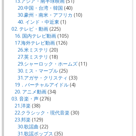
13.アジア・南半球映画
(51)
20.中国・台湾・韓国
(40)
30.豪州・南米・アフリカ
(10)
40. インド・中近東
(1)
02. テレビ・動画
(225)
16. 国内テレビ動画
(105)
17.海外テレビ動画
(126)
26.米ミステリ
(20)
27.英ミステリ
(18)
29.シャーロック・ホームズ
(11)
30.ミス・マープル
(25)
31.アガサ・クリスティ
(33)
19．バーチャルアイドル
(4)
20. アニメ動画
(34)
03. 音楽・声
(276)
21.洋楽
(38)
22.クラシック・現代音楽
(30)
23.邦楽
(129)
30.歌謡曲
(22)
31.歌謡ポップス
(35)