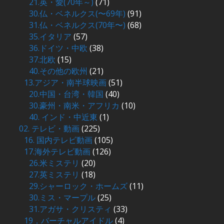
21.英・愛(70年～)
(71)
30.仏・ベネルクス(〜69年)
(91)
31.仏・ベネルクス(70年〜)
(68)
35.イタリア
(57)
36.ドイツ・中欧
(38)
37.北欧
(15)
40.その他の欧州
(21)
13.アジア・南半球映画
(51)
20.中国・台湾・韓国
(40)
30.豪州・南米・アフリカ
(10)
40. インド・中近東
(1)
02. テレビ・動画
(225)
16. 国内テレビ動画
(105)
17.海外テレビ動画
(126)
26.米ミステリ
(20)
27.英ミステリ
(18)
29.シャーロック・ホームズ
(11)
30.ミス・マープル
(25)
31.アガサ・クリスティ
(33)
19．バーチャルアイドル
(4)