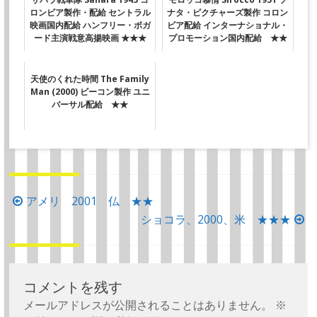
ロンビア製作・配給 セントラル
ナタ・ピクチャーズ製作 コロン
映画国内配給 ハンフリー・ボガ
ビア配給 インターナショナル・
ード主演戦意高揚映画 ★★★
プロモーション国内配給 ★★
天使のくれた時間 The Family
Man (2000) ビーコン製作 ユニ
バーサル配給 ★★
投
アメリ 2001 仏 ★★
稿
ショコラ、2000、米 ★★★
ナ
ビ
ゲ
コメントを残す
ー
メールアドレスが公開されることはありません。
※