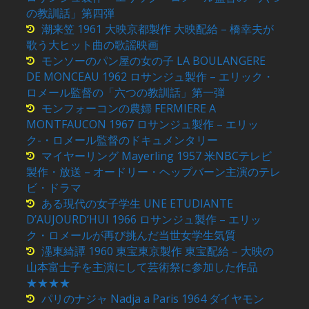
の教訓話」第四弾
潮来笠 1961 大映京都製作 大映配給 – 橋幸夫が
歌う大ヒット曲の歌謡映画
モンソーのパン屋の女の子 LA BOULANGERE
DE MONCEAU 1962 ロサンジュ製作 – エリック・
ロメール監督の「六つの教訓話」第一弾
モンフォーコンの農婦 FERMIERE A
MONTFAUCON 1967 ロサンジュ製作 – エリッ
ク-・ロメール監督のドキュメンタリー
マイヤーリング Mayerling 1957 米NBCテレビ
製作・放送 – オードリー・ヘップバーン主演のテレ
ビ・ドラマ
ある現代の女子学生 UNE ETUDIANTE
D’AUJOURD’HUI 1966 ロサンジュ製作 – エリッ
ク・ロメールが再び挑んだ当世女学生気質
濹東綺譚 1960 東宝東京製作 東宝配給 – 大映の
山本富士子を主演にして芸術祭に参加した作品
★★★★
パリのナジャ Nadja a Paris 1964 ダイヤモン