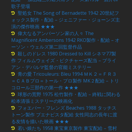
歌子登場
聖処女 The Song of Bernadette 1942 20世紀フ
ォックス製作・配給 – ジェニファー・ジョーンズ主
演の傑作映画 ★★★
偉大なるアンバーソン家の人々 The
Magnificent Ambersons 1942 RKO製作・配給 – オ
ーソン・ウェルズ第二回監督作品
殺しのドレス 1980 Dressed to Kill シネマ77製
作 フィルムウェイズ・ピクチャーズ配当 – ブライ
アン・デパルマ監督の官能ミステリー
青の愛 Tricouleurs: Bleu 1994 ＭＫ２＝ＦＲ３
＝ＣＡＢプロ＝トール・プロ製作 MK２配給 – トリ
コロール三部作の第一作 ★★★
球形の荒野 1975 松竹製作・配給 – 終戦に関わる
松本清張ミステリーの映画化
フォエバー・フレンズ Beaches 1988 タッチス
トーン製作 ブエナビスタ配給 女性同志の長年に渡
る友情を描いた映画 ★★★
若い娘たち 1958 東宝東京製作 東宝配給 – 雪村