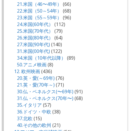
21.米国（46〜49年）
(66)
22.米国（50～54年）
(68)
23.米国（55～59年）
(96)
24.米国(60年代）
(112)
25.米国(70年代）
(79)
26.米国(80年代）
(64)
27.米国(90年代)
(140)
31.米国(00年代)
(122)
34.米国（10年代以降）
(89)
50.アニメ映画
(8)
12. 欧州映画
(436)
20.英・愛(～69年)
(76)
21.英・愛(70年～)
(71)
30.仏・ベネルクス(〜69年)
(91)
31.仏・ベネルクス(70年〜)
(68)
35.イタリア
(57)
36.ドイツ・中欧
(38)
37.北欧
(15)
40.その他の欧州
(21)