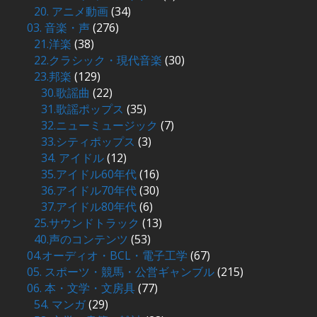
20. アニメ動画
(34)
03. 音楽・声
(276)
21.洋楽
(38)
22.クラシック・現代音楽
(30)
23.邦楽
(129)
30.歌謡曲
(22)
31.歌謡ポップス
(35)
32.ニューミュージック
(7)
33.シティポップス
(3)
34. アイドル
(12)
35.アイドル60年代
(16)
36.アイドル70年代
(30)
37.アイドル80年代
(6)
25.サウンドトラック
(13)
40.声のコンテンツ
(53)
04.オーディオ・BCL・電子工学
(67)
05. スポーツ・競馬・公営ギャンブル
(215)
06. 本・文学・文房具
(77)
54. マンガ
(29)