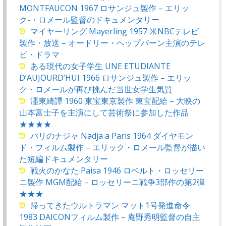
MONTFAUCON 1967 ロサンジュ製作 – エリッ
ク-・ロメール監督のドキュメンタリー
マイヤーリング Mayerling 1957 米NBCテレビ
製作・放送 – オードリー・ヘップバーン主演のテレ
ビ・ドラマ
ある現代の女子学生 UNE ETUDIANTE
D’AUJOURD’HUI 1966 ロサンジュ製作 – エリッ
ク・ロメールが再び挑んだ当世女学生気質
濹東綺譚 1960 東宝東京製作 東宝配給 – 大映の
山本富士子を主演にして芸術祭に参加した作品
★★★★
パリのナジャ Nadja a Paris 1964 ダイヤモン
ド・フィルム製作 – エリック・ロメール監督が描い
た短編ドキュメンタリー
戦火のかなた Paisa 1946 ロベルト・ロッセリー
ニ製作 MGM配給 – ロッセリーニ戦争3部作の第2弾
★★★
帰ってきたウルトラマン マット1号発進命令
1983 DAICONフィルム製作 – 庵野秀明監督の自主