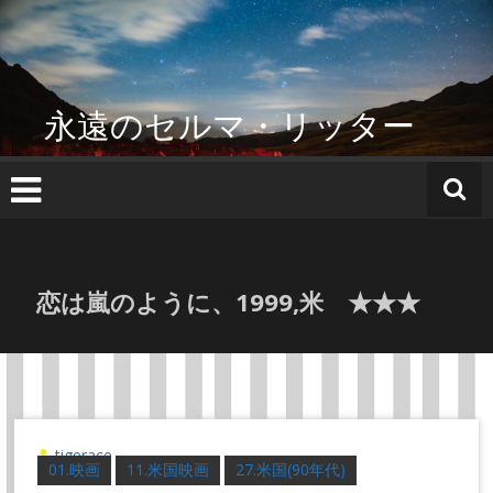
コ
ン
テ
ン
ツ
永遠のセルマ・リッター
へ
ス
キ
ッ
プ
恋は嵐のように、1999,米 ★★★
tigerace
01.映画
11.米国映画
27.米国(90年代)