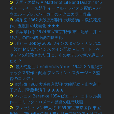
天国への階段 A Matter of Life and Death 1946
英アーチャーズ製作 イーグル・ライオン配給 – パ
ウエル＝プレスバーガーのテクニカラー作品
婦系図 1962 大映京都製作 大映配給 – 泉鏡花原
作、五度目の映画化 ★★★
青葉繁れる 1974 東宝東京製作 東宝配給 – 井上
ひさしの自伝的小説の映画化
ボビー Bobby 2006 ワインスタイン・カンパニ
ー製作 MGM/ワインスタイン配給 – ロバート・ケ
ネディの暗殺された日に、あのホテルで何が起こっ
たか？
殺人幻想曲 Unfaithfully Yours 1942 ２０世紀フ
ォックス製作・配給 プレストン・スタージェス監
督のコメディ
歌行燈 1960 大映東京製作 大映配給 – 山本富士
子と市川雷蔵共演作 ★★★★
ベレニス Berenice 1954 ピエール・コトレル製
作 – エリック・ロメール監督の怪奇映画
フレッシュマン若大将 1969 東宝東京製作 東宝
配給 － 加山雄三の若大将シリーズ第13弾・酒井和