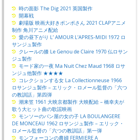
時の面影 The Dig 2021 英国製作
開幕戦
劇場版 映画大好きポンポさん 2021 CLAPアニメ
制作 角川アニメ配給
愛の昼下がり L’ AMOUR L’APRES-MIDI 1972 ロ
サンジュ製作
クレールの膝 Le Genou de Claire 1970 仏ロサン
ジュ製作
モード家の一夜 Ma Nuit Chez Maud 1968 ロサ
ンジュ他製作 ★★★★
コレクションする女 La Collectionneuse 1966
ロサンジュ製作 – エリック・ロメール監督の「六つ
の教訓話」第四弾
潮来笠 1961 大映京都製作 大映配給 – 橋幸夫が
歌う大ヒット曲の歌謡映画
モンソーのパン屋の女の子 LA BOULANGERE
DE MONCEAU 1962 ロサンジュ製作 – エリック・
ロメール監督の「六つの教訓話」第一弾
モンフォーコンの農婦 FERMIERE A