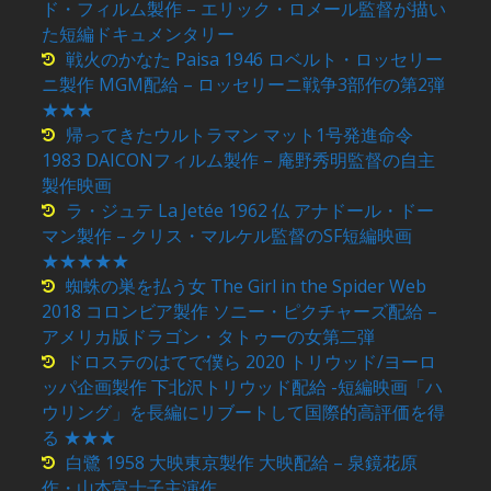
ド・フィルム製作 – エリック・ロメール監督が描い
た短編ドキュメンタリー
戦火のかなた Paisa 1946 ロベルト・ロッセリー
ニ製作 MGM配給 – ロッセリーニ戦争3部作の第2弾
★★★
帰ってきたウルトラマン マット1号発進命令
1983 DAICONフィルム製作 – 庵野秀明監督の自主
製作映画
ラ・ジュテ La Jetée 1962 仏 アナドール・ドー
マン製作 – クリス・マルケル監督のSF短編映画
★★★★★
蜘蛛の巣を払う女 The Girl in the Spider Web
2018 コロンビア製作 ソニー・ピクチャーズ配給 –
アメリカ版ドラゴン・タトゥーの女第二弾
ドロステのはてで僕ら 2020 トリウッド/ヨーロ
ッパ企画製作 下北沢トリウッド配給 -短編映画「ハ
ウリング」を長編にリブートして国際的高評価を得
る ★★★
白鷺 1958 大映東京製作 大映配給 – 泉鏡花原
作・山本富士子主演作