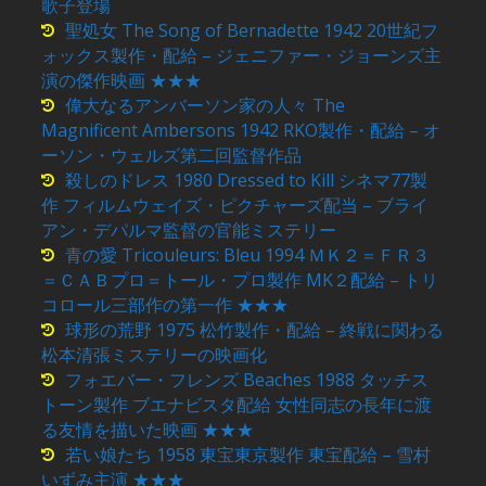
歌子登場
聖処女 The Song of Bernadette 1942 20世紀フ
ォックス製作・配給 – ジェニファー・ジョーンズ主
演の傑作映画 ★★★
偉大なるアンバーソン家の人々 The
Magnificent Ambersons 1942 RKO製作・配給 – オ
ーソン・ウェルズ第二回監督作品
殺しのドレス 1980 Dressed to Kill シネマ77製
作 フィルムウェイズ・ピクチャーズ配当 – ブライ
アン・デパルマ監督の官能ミステリー
青の愛 Tricouleurs: Bleu 1994 ＭＫ２＝ＦＲ３
＝ＣＡＢプロ＝トール・プロ製作 MK２配給 – トリ
コロール三部作の第一作 ★★★
球形の荒野 1975 松竹製作・配給 – 終戦に関わる
松本清張ミステリーの映画化
フォエバー・フレンズ Beaches 1988 タッチス
トーン製作 ブエナビスタ配給 女性同志の長年に渡
る友情を描いた映画 ★★★
若い娘たち 1958 東宝東京製作 東宝配給 – 雪村
いずみ主演 ★★★