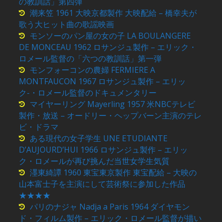
の教訓話」第四弾
潮来笠 1961 大映京都製作 大映配給 – 橋幸夫が
歌う大ヒット曲の歌謡映画
モンソーのパン屋の女の子 LA BOULANGERE
DE MONCEAU 1962 ロサンジュ製作 – エリック・
ロメール監督の「六つの教訓話」第一弾
モンフォーコンの農婦 FERMIERE A
MONTFAUCON 1967 ロサンジュ製作 – エリッ
ク-・ロメール監督のドキュメンタリー
マイヤーリング Mayerling 1957 米NBCテレビ
製作・放送 – オードリー・ヘップバーン主演のテレ
ビ・ドラマ
ある現代の女子学生 UNE ETUDIANTE
D’AUJOURD’HUI 1966 ロサンジュ製作 – エリッ
ク・ロメールが再び挑んだ当世女学生気質
濹東綺譚 1960 東宝東京製作 東宝配給 – 大映の
山本富士子を主演にして芸術祭に参加した作品
★★★★
パリのナジャ Nadja a Paris 1964 ダイヤモン
ド・フィルム製作 – エリック・ロメール監督が描い