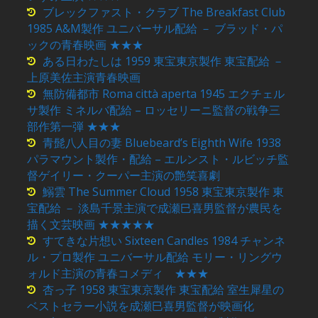
ブレックファスト・クラブ The Breakfast Club
1985 A&M製作 ユニバーサル配給 － ブラッド・パ
ックの青春映画 ★★★
ある日わたしは 1959 東宝東京製作 東宝配給 －
上原美佐主演青春映画
無防備都市 Roma città aperta 1945 エクチェル
サ製作 ミネルバ配給 – ロッセリーニ監督の戦争三
部作第一弾 ★★★
青髭八人目の妻 Bluebeard’s Eighth Wife 1938
パラマウント製作・配給 – エルンスト・ルビッチ監
督ゲイリー・クーパー主演の艶笑喜劇
鰯雲 The Summer Cloud 1958 東宝東京製作 東
宝配給 － 淡島千景主演で成瀬巳喜男監督が農民を
描く文芸映画 ★★★★★
すてきな片想い Sixteen Candles 1984 チャンネ
ル・プロ製作 ユニバーサル配給 モリー・リングウ
ォルド主演の青春コメディ ★★★
杏っ子 1958 東宝東京製作 東宝配給 室生犀星の
ベストセラー小説を成瀬巳喜男監督が映画化