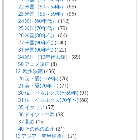
22.米国（50～54年）
(68)
23.米国（55～59年）
(96)
24.米国(60年代）
(112)
25.米国(70年代）
(79)
26.米国(80年代）
(64)
27.米国(90年代)
(140)
31.米国(00年代)
(122)
34.米国（10年代以降）
(89)
50.アニメ映画
(8)
12. 欧州映画
(436)
20.英・愛(～69年)
(76)
21.英・愛(70年～)
(71)
30.仏・ベネルクス(〜69年)
(91)
31.仏・ベネルクス(70年〜)
(68)
35.イタリア
(57)
36.ドイツ・中欧
(38)
37.北欧
(15)
40.その他の欧州
(21)
13.アジア・南半球映画
(51)