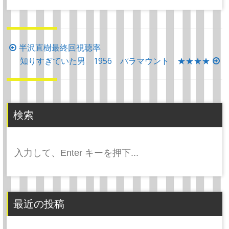
投
半沢直樹最終回視聴率
稿
知りすぎていた男 1956 パラマウント ★★★★
ナ
ビ
ゲ
検索
ー
シ
検
ョ
索:
ン
最近の投稿