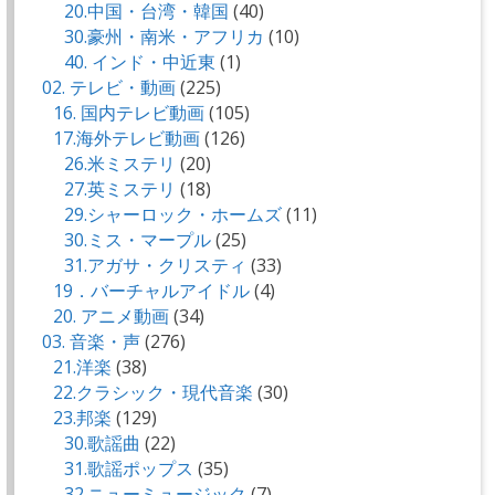
20.中国・台湾・韓国
(40)
30.豪州・南米・アフリカ
(10)
40. インド・中近東
(1)
02. テレビ・動画
(225)
16. 国内テレビ動画
(105)
17.海外テレビ動画
(126)
26.米ミステリ
(20)
27.英ミステリ
(18)
29.シャーロック・ホームズ
(11)
30.ミス・マープル
(25)
31.アガサ・クリスティ
(33)
19．バーチャルアイドル
(4)
20. アニメ動画
(34)
03. 音楽・声
(276)
21.洋楽
(38)
22.クラシック・現代音楽
(30)
23.邦楽
(129)
30.歌謡曲
(22)
31.歌謡ポップス
(35)
32.ニューミュージック
(7)