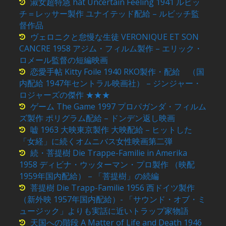
淑女超特急 hat Uncertain Feeling 1941 ルビッ
チ＝レッサー製作 ユナイテッド配給 – ルビッチ監
督作品
ヴェロニクと怠慢な生徒 VERONIQUE ET SON
CANCRE 1958 アジム・フィルム製作 – エリック・
ロメール監督の短編映画
恋愛手帖 Kitty Foile 1940 RKO製作・配給 （国
内配給 1947年セントラル映画社） – ジンジャー・
ロジャーズの傑作 ★★★
ゲーム The Game 1997 プロパガンダ・フィルム
ズ製作 ポリグラム配給 – ドンデン返し映画
嘘 1963 大映東京製作 大映配給 – ヒットした
「女経」に続くオムニバス女性映画第二弾
続・菩提樹 Die Trappe-Familie in Amerika
1958 ディビナ・ウッターマン・プロ製作 （映配
1959年国内配給） – 「菩提樹」の続編
菩提樹 Die Trapp-Familie 1956 西ドイツ製作
（新外映 1957年国内配給）- 「サウンド・オブ・ミ
ュージック」よりも実話に近いトラップ家物語
天国への階段 A Matter of Life and Death 1946