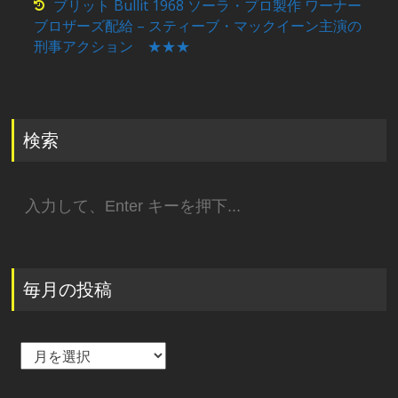
ブリット Bullit 1968 ソーラ・プロ製作 ワーナー
ブロザーズ配給 – スティーブ・マックイーン主演の
刑事アクション ★★★
検索
検
索:
毎月の投稿
毎
月
の