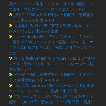
英アーチャーズ製作 イーグル・ライオン配給 – パ
ウエル＝プレスバーガーのテクニカラー作品
婦系図 1962 大映京都製作 大映配給 – 泉鏡花原
作、五度目の映画化 ★★★
青葉繁れる 1974 東宝東京製作 東宝配給 – 井上
ひさしの自伝的小説の映画化
ボビー Bobby 2006 ワインスタイン・カンパニ
ー製作 MGM/ワインスタイン配給 – ロバート・ケ
ネディの暗殺された日に、あのホテルで何が起こっ
たか？
殺人幻想曲 Unfaithfully Yours 1942 ２０世紀フ
ォックス製作・配給 プレストン・スタージェス監
督のコメディ
歌行燈 1960 大映東京製作 大映配給 – 山本富士
子と市川雷蔵共演作 ★★★★
ベレニス Berenice 1954 ピエール・コトレル製
作 – エリック・ロメール監督の怪奇映画
フレッシュマン若大将 1969 東宝東京製作 東宝
配給 － 加山雄三の若大将シリーズ第13弾・酒井和