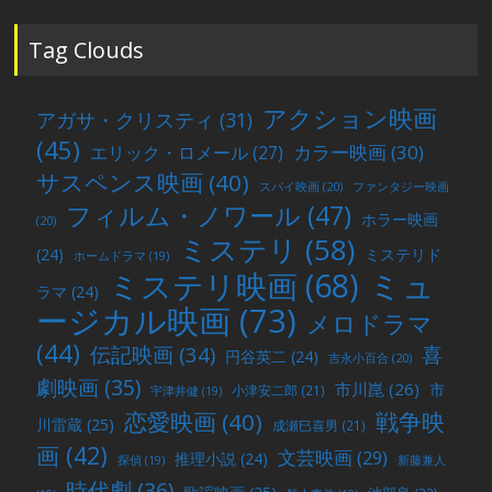
投
稿
Tag Clouds
アクション映画
アガサ・クリスティ
(31)
(45)
カラー映画
(30)
エリック・ロメール
(27)
サスペンス映画
(40)
スパイ映画
(20)
ファンタジー映画
フィルム・ノワール
(47)
ホラー映画
(20)
ミステリ
(58)
(24)
ミステリド
ホームドラマ
(19)
ミュ
ミステリ映画
(68)
ラマ
(24)
ージカル映画
(73)
メロドラマ
(44)
喜
伝記映画
(34)
円谷英二
(24)
吉永小百合
(20)
劇映画
(35)
市川崑
(26)
市
小津安二郎
(21)
宇津井健
(19)
戦争映
恋愛映画
(40)
川雷蔵
(25)
成瀬巳喜男
(21)
画
(42)
文芸映画
(29)
推理小説
(24)
探偵
(19)
新藤兼人
時代劇
(36)