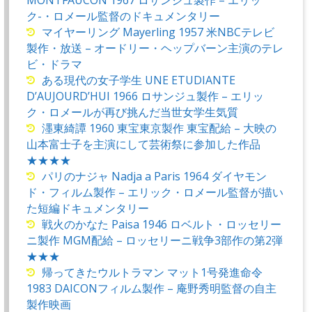
ク-・ロメール監督のドキュメンタリー
マイヤーリング Mayerling 1957 米NBCテレビ
製作・放送 – オードリー・ヘップバーン主演のテレ
ビ・ドラマ
ある現代の女子学生 UNE ETUDIANTE
D’AUJOURD’HUI 1966 ロサンジュ製作 – エリッ
ク・ロメールが再び挑んだ当世女学生気質
濹東綺譚 1960 東宝東京製作 東宝配給 – 大映の
山本富士子を主演にして芸術祭に参加した作品
★★★★
パリのナジャ Nadja a Paris 1964 ダイヤモン
ド・フィルム製作 – エリック・ロメール監督が描い
た短編ドキュメンタリー
戦火のかなた Paisa 1946 ロベルト・ロッセリー
ニ製作 MGM配給 – ロッセリーニ戦争3部作の第2弾
★★★
帰ってきたウルトラマン マット1号発進命令
1983 DAICONフィルム製作 – 庵野秀明監督の自主
製作映画