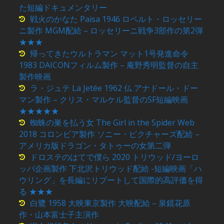
た短編ドキュメンタリー
戦火のかなた Paisa 1946 ロベルト・ロッセリー
ニ製作 MGM配給 – ロッセリーニ戦争3部作の第2弾
★★★
帰ってきたウルトラマン マット1号発進命令
1983 DAICONフィルム製作 – 庵野秀明監督の自主
製作映画
ラ・ジュテ La Jetée 1962 仏 アナドール・ドー
マン製作 – クリス・マルケル監督のSF短編映画
★★★★★
蜘蛛の巣を払う女 The Girl in the Spider Web
2018 コロンビア製作 ソニー・ピクチャーズ配給 –
アメリカ版ドラゴン・タトゥーの女第二弾
ドロステのはてで僕ら 2020 トリウッド/ヨーロ
ッパ企画製作 下北沢トリウッド配給 -短編映画「ハ
ウリング」を長編にリブートして国際的高評価を得
る ★★★
白鷺 1958 大映東京製作 大映配給 – 泉鏡花原
作・山本富士子主演作