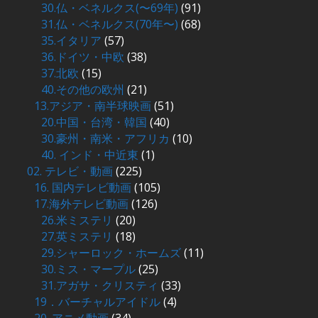
30.仏・ベネルクス(〜69年)
(91)
31.仏・ベネルクス(70年〜)
(68)
35.イタリア
(57)
36.ドイツ・中欧
(38)
37.北欧
(15)
40.その他の欧州
(21)
13.アジア・南半球映画
(51)
20.中国・台湾・韓国
(40)
30.豪州・南米・アフリカ
(10)
40. インド・中近東
(1)
02. テレビ・動画
(225)
16. 国内テレビ動画
(105)
17.海外テレビ動画
(126)
26.米ミステリ
(20)
27.英ミステリ
(18)
29.シャーロック・ホームズ
(11)
30.ミス・マープル
(25)
31.アガサ・クリスティ
(33)
19．バーチャルアイドル
(4)