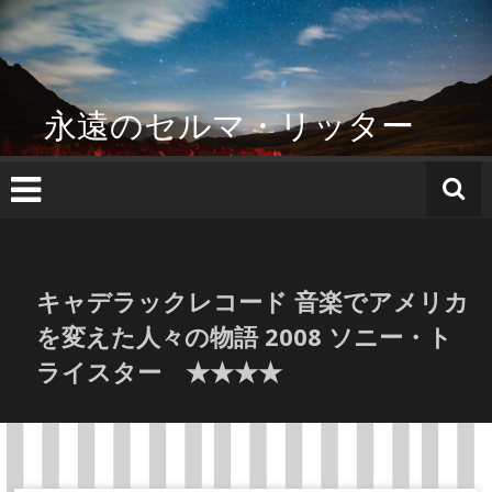
コ
ン
テ
ン
ツ
永遠のセルマ・リッター
へ
ス
キ
ッ
プ
キャデラックレコード 音楽でアメリカ
を変えた人々の物語 2008 ソニー・ト
ライスター ★★★★