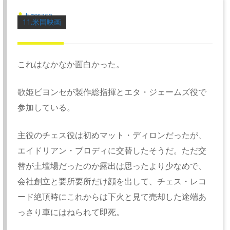
tigerace
11.米国映画
これはなかなか面白かった。
歌姫ビヨンセが製作総指揮とエタ・ジェームズ役で
参加している。
主役のチェス役は初めマット・ディロンだったが、
エイドリアン・ブロディに交替したそうだ。ただ交
替が土壇場だったのか露出は思ったより少なめで、
会社創立と要所要所だけ顔を出して、チェス・レコ
ード絶頂時にこれからは下火と見て売却した途端あ
っさり車にはねられて即死。