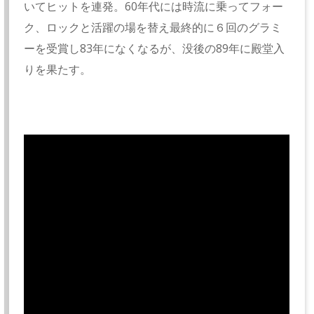
いてヒットを連発。60年代には時流に乗ってフォー
ク、ロックと活躍の場を替え最終的に６回のグラミ
ーを受賞し83年になくなるが、没後の89年に殿堂入
りを果たす。