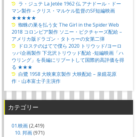
ラ・ジュテ La Jetée 1962 仏 アナドール・ドー
マン製作 – クリス・マルケル監督のSF短編映画
★★★★★
蜘蛛の巣を払う女 The Girl in the Spider Web
2018 コロンビア製作 ソニー・ピクチャーズ配給 –
アメリカ版ドラゴン・タトゥーの女第二弾
ドロステのはてで僕ら 2020 トリウッド/ヨーロ
ッパ企画製作 下北沢トリウッド配給 -短編映画「ハ
ウリング」を長編にリブートして国際的高評価を得
る ★★★
白鷺 1958 大映東京製作 大映配給 – 泉鏡花原
作・山本富士子主演作
カテゴリー
01.映画
(2,419)
10. 邦画
(971)