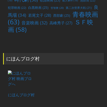
歌謡映画
(25)
池部良
(22)
(19)
殺人事件
(19)
良
白黒映画
(25)
犯罪映画
(22)
第二次世界大戦
(21)
笠智衆
(20)
青春映画
馬場
(34)
若尾文子
(28)
西部劇
(25)
(63)
ＳＦ映
音楽映画
(32)
高峰秀子
(27)
画
(58)
にほんブログ村
にほんブログ村