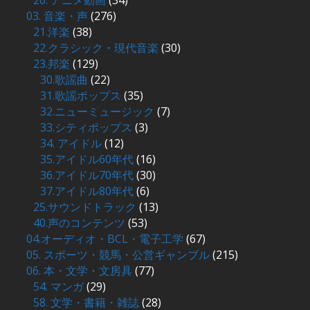
20. アニメ動画
(34)
03. 音楽・声
(276)
21.洋楽
(38)
22.クラシック・現代音楽
(30)
23.邦楽
(129)
30.歌謡曲
(22)
31.歌謡ポップス
(35)
32.ニューミュージック
(7)
33.シティポップス
(3)
34. アイドル
(12)
35.アイドル60年代
(16)
36.アイドル70年代
(30)
37.アイドル80年代
(6)
25.サウンドトラック
(13)
40.声のコンテンツ
(53)
04.オーディオ・BCL・電子工学
(67)
05. スポーツ・競馬・公営ギャンブル
(215)
06. 本・文学・文房具
(77)
54. マンガ
(29)
58. 文学・書籍・雑誌
(28)