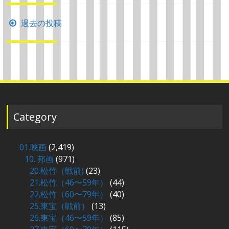
投
過去の投稿
稿
ナ
ビ
ゲ
ー
シ
Category
ョ
ン
01.映画
(2,419)
10. 邦画
(971)
20.松竹（戦前)
(23)
21.松竹（46〜59年）
(44)
22.松竹（60〜79年）
(40)
25.東宝（戦前）
(13)
26.東宝（46〜59年）
(85)