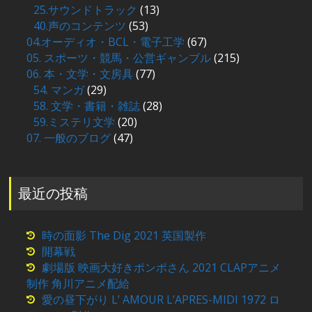
25.サウンドトラック
(13)
40.声のコンテンツ
(53)
04.オーディオ・BCL・電子工学
(67)
05. スポーツ・競馬・公営ギャンブル
(215)
06. 本・文学・文房具
(77)
54. マンガ
(29)
58. 文学・書籍・雑誌
(28)
59.ミステリ文学
(20)
07. 一般のブログ
(47)
最近の投稿
時の面影 The Dig 2021 英国製作
開幕戦
劇場版 映画大好きポンポさん 2021 CLAPアニメ
制作 角川アニメ配給
愛の昼下がり L’ AMOUR L’APRES-MIDI 1972 ロ