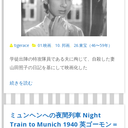
tigerace
01.映画
10. 邦画
26.東宝（46〜59年）
、
、
学徒出陣の特攻隊員である夫に殉じて、自殺した妻
山田照子の日記を基にして映画化した
続きを読む
ミュンヘンへの夜間列車 Night
Train to Munich 1940 英ゴーモン＝