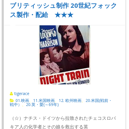
ブリティッシュ制作 20世紀フォック
ス製作・配給 ★★★
tigerace
01.映画
11.米国映画
12. 欧州映画
20.米国(戦前・
、
、
、
戦中）
20.英・愛(～69年)
、
（☆）ナチス・ドイツから拉致されたチェコスロバ
キア人の化学者とその娘を救出する英