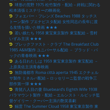
球形の荒野 1975 松竹製作・配給 – 終戦に関わる
松本清張ミステリーの映画化
フォエバー・フレンズ Beaches 1988 タッチス
トーン製作 ブエナビスタ配給 女性同志の長年に渡
る友情を描いた映画 ★★★
若い娘たち 1958 東宝東京製作 東宝配給 – 雪村
いずみ主演 ★★★
ブレックファスト・クラブ The Breakfast Club
1985 A&M製作 ユニバーサル配給 － ブラッド・パ
ックの青春映画 ★★★
ある日わたしは 1959 東宝東京製作 東宝配給 －
上原美佐主演青春映画
無防備都市 Roma città aperta 1945 エクチェル
サ製作 ミネルバ配給 – ロッセリーニ監督の戦争三
部作第一弾 ★★★
青髭八人目の妻 Bluebeard’s Eighth Wife 1938
パラマウント製作・配給 – エルンスト・ルビッチ監
督ゲイリー・クーパー主演の艶笑喜劇
鰯雲 The Summer Cloud 1958 東宝東京製作 東