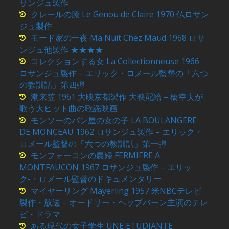
サンジュ製作
クレールの膝 Le Genou de Claire 1970 仏ロサン
ジュ製作
モード家の一夜 Ma Nuit Chez Maud 1968 ロサ
ンジュ他製作 ★★★★
コレクションする女 La Collectionneuse 1966
ロサンジュ製作 – エリック・ロメール監督の「六つ
の教訓話」第四弾
潮来笠 1961 大映京都製作 大映配給 – 橋幸夫が
歌う大ヒット曲の歌謡映画
モンソーのパン屋の女の子 LA BOULANGERE
DE MONCEAU 1962 ロサンジュ製作 – エリック・
ロメール監督の「六つの教訓話」第一弾
モンフォーコンの農婦 FERMIERE A
MONTFAUCON 1967 ロサンジュ製作 – エリッ
ク-・ロメール監督のドキュメンタリー
マイヤーリング Mayerling 1957 米NBCテレビ
製作・放送 – オードリー・ヘップバーン主演のテレ
ビ・ドラマ
ある現代の女子学生 UNE ETUDIANTE