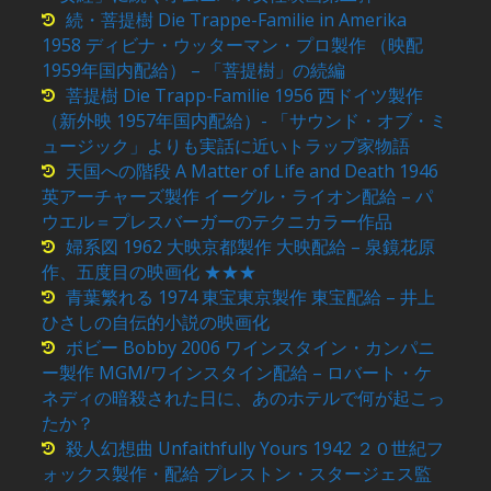
続・菩提樹 Die Trappe-Familie in Amerika
1958 ディビナ・ウッターマン・プロ製作 （映配
1959年国内配給） – 「菩提樹」の続編
菩提樹 Die Trapp-Familie 1956 西ドイツ製作
（新外映 1957年国内配給）- 「サウンド・オブ・ミ
ュージック」よりも実話に近いトラップ家物語
天国への階段 A Matter of Life and Death 1946
英アーチャーズ製作 イーグル・ライオン配給 – パ
ウエル＝プレスバーガーのテクニカラー作品
婦系図 1962 大映京都製作 大映配給 – 泉鏡花原
作、五度目の映画化 ★★★
青葉繁れる 1974 東宝東京製作 東宝配給 – 井上
ひさしの自伝的小説の映画化
ボビー Bobby 2006 ワインスタイン・カンパニ
ー製作 MGM/ワインスタイン配給 – ロバート・ケ
ネディの暗殺された日に、あのホテルで何が起こっ
たか？
殺人幻想曲 Unfaithfully Yours 1942 ２０世紀フ
ォックス製作・配給 プレストン・スタージェス監