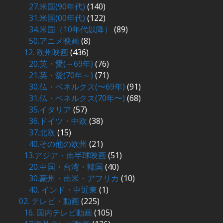
27.米国(90年代)
(140)
31.米国(00年代)
(122)
34.米国（10年代以降）
(89)
50.アニメ映画
(8)
12. 欧州映画
(436)
20.英・愛(～69年)
(76)
21.英・愛(70年～)
(71)
30.仏・ベネルクス(〜69年)
(91)
31.仏・ベネルクス(70年〜)
(68)
35.イタリア
(57)
36.ドイツ・中欧
(38)
37.北欧
(15)
40.その他の欧州
(21)
13.アジア・南半球映画
(51)
20.中国・台湾・韓国
(40)
30.豪州・南米・アフリカ
(10)
40. インド・中近東
(1)
02. テレビ・動画
(225)
16. 国内テレビ動画
(105)