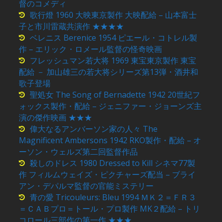
督のコメディ
歌行燈 1960 大映東京製作 大映配給 – 山本富士
子と市川雷蔵共演作 ★★★★
ベレニス Berenice 1954 ピエール・コトレル製
作 – エリック・ロメール監督の怪奇映画
フレッシュマン若大将 1969 東宝東京製作 東宝
配給 － 加山雄三の若大将シリーズ第13弾・酒井和
歌子登場
聖処女 The Song of Bernadette 1942 20世紀フ
ォックス製作・配給 – ジェニファー・ジョーンズ主
演の傑作映画 ★★★
偉大なるアンバーソン家の人々 The
Magnificent Ambersons 1942 RKO製作・配給 – オ
ーソン・ウェルズ第二回監督作品
殺しのドレス 1980 Dressed to Kill シネマ77製
作 フィルムウェイズ・ピクチャーズ配当 – ブライ
アン・デパルマ監督の官能ミステリー
青の愛 Tricouleurs: Bleu 1994 ＭＫ２＝ＦＲ３
＝ＣＡＢプロ＝トール・プロ製作 MK２配給 – トリ
コロール三部作の第一作 ★★★