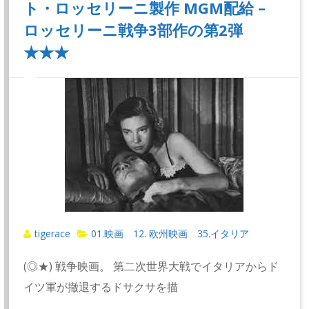
ト・ロッセリーニ製作 MGM配給 –
ロッセリーニ戦争3部作の第2弾
★★★
tigerace
01.映画
12. 欧州映画
35.イタリア
、
、
(◎★) 戦争映画。 第二次世界大戦でイタリアからド
イツ軍が撤退するドサクサを描