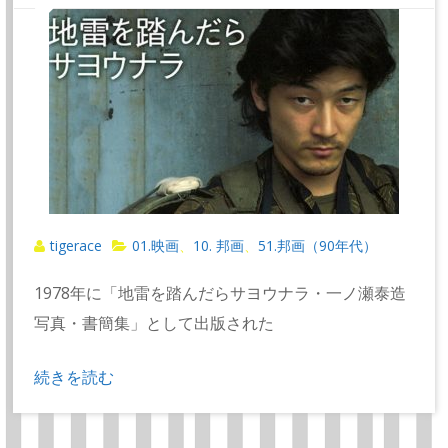
tigerace
01.映画
10. 邦画
51.邦画（90年代）
、
、
1978年に「地雷を踏んだらサヨウナラ・一ノ瀬泰造
写真・書簡集」として出版された
続きを読む