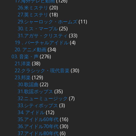
17.海外テレビ動画
(126)
26.米ミステリ
(20)
27.英ミステリ
(18)
29.シャーロック・ホームズ
(11)
30.ミス・マープル
(25)
31.アガサ・クリスティ
(33)
19．バーチャルアイドル
(4)
20. アニメ動画
(34)
03. 音楽・声
(276)
21.洋楽
(38)
22.クラシック・現代音楽
(30)
23.邦楽
(129)
30.歌謡曲
(22)
31.歌謡ポップス
(35)
32.ニューミュージック
(7)
33.シティポップス
(3)
34. アイドル
(12)
35.アイドル60年代
(16)
36.アイドル70年代
(30)
37.アイドル80年代
(6)