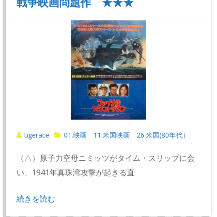
戦争映画問題作 ★★★
tigerace
01.映画
11.米国映画
26.米国(80年代）
、
、
（△）原子力空母ニミッツがタイム・スリップに会
い、1941年真珠湾攻撃が起きる直
続きを読む