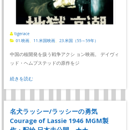
tigerace
01.映画
11.米国映画
23.米国（55～59年）
、
、
中国の核開発を扱う戦争アクシ ョン映画。 デイヴィ
ッド・ヘムプステッドの原作をジ
続きを読む
名犬ラッシー/ラッシーの勇気
Courage of Lassie 1946 MGM製
作・配給 日本未公開 ★★