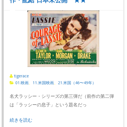
tigerace
01.映画
11.米国映画
21.米国（46〜49年）
、
、
名犬ラッシー・シリーズの第三弾だ（前作の第二弾
は「ラッシーの息子」という題名だっ
続きを読む