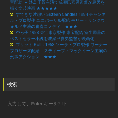
宝配給 － 淡島千景主演で成瀬巳喜男監督が農民を
描く文芸映画 ★★★★★
すてきな片想い Sixteen Candles 1984 チャンネ
ル・プロ製作 ユニバーサル配給 モリー・リングウ
ォルド主演の青春コメディ ★★★
杏っ子 1958 東宝東京製作 東宝配給 室生犀星の
ベストセラー小説を成瀬巳喜男監督が映画化
ブリット Bullit 1968 ソーラ・プロ製作 ワーナー
ブロザーズ配給 – スティーブ・マックイーン主演の
刑事アクション ★★★
検索
検
索: