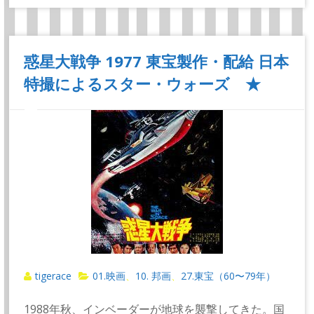
惑星大戦争 1977 東宝製作・配給 日本
特撮によるスター・ウォーズ ★
tigerace
01.映画
10. 邦画
27.東宝（60〜79年）
、
、
1988年秋、インベーダーが地球を襲撃してきた。国