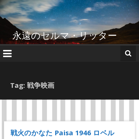
コ
ン
テ
ン
ツ
永遠のセルマ・リッター
へ
ス
キ
ッ
プ
Tag: 戦争映画
戦火のかなた Paisa 1946 ロベル