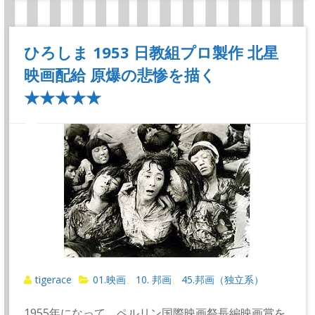
ひろしま 1953 日教組プロ製作 北星
映画配給 原爆の悲惨を描く
★★★★★
tigerace
01.映画
10. 邦画
45.邦画（独立系）
、
、
1955年になって、ペルリン国際映画祭長編映画賞を