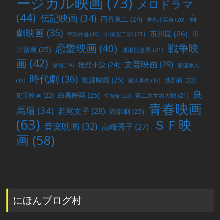
ージカル映画
(73)
メロドラマ
(44)
喜
伝記映画
(34)
円谷英二
(24)
吉永小百合
(20)
劇映画
(35)
市川崑
(26)
市
小津安二郎
(21)
宇津井健
(19)
戦争映
恋愛映画
(40)
川雷蔵
(25)
成瀬巳喜男
(21)
画
(42)
文芸映画
(29)
推理小説
(24)
探偵
(19)
新藤兼人
時代劇
(36)
歌謡映画
(25)
池部良
(22)
(19)
殺人事件
(19)
良
白黒映画
(25)
犯罪映画
(22)
第二次世界大戦
(21)
笠智衆
(20)
青春映画
馬場
(34)
若尾文子
(28)
西部劇
(25)
(63)
ＳＦ映
音楽映画
(32)
高峰秀子
(27)
画
(58)
にほんブログ村