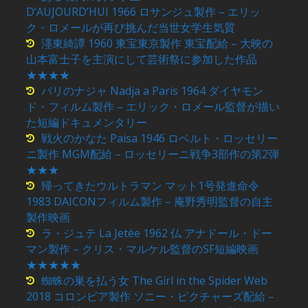
D’AUJOURD’HUI 1966 ロサンジュ製作 – エリッ
ク・ロメールが再び挑んだ当世女学生気質
濹東綺譚 1960 東宝東京製作 東宝配給 – 大映の
山本富士子を主演にして芸術祭に参加した作品
★★★★
パリのナジャ Nadja a Paris 1964 ダイヤモン
ド・フィルム製作 – エリック・ロメール監督が描い
た短編ドキュメンタリー
戦火のかなた Paisa 1946 ロベルト・ロッセリー
ニ製作 MGM配給 – ロッセリーニ戦争3部作の第2弾
★★★
帰ってきたウルトラマン マット1号発進命令
1983 DAICONフィルム製作 – 庵野秀明監督の自主
製作映画
ラ・ジュテ La Jetée 1962 仏 アナドール・ドー
マン製作 – クリス・マルケル監督のSF短編映画
★★★★★
蜘蛛の巣を払う女 The Girl in the Spider Web
2018 コロンビア製作 ソニー・ピクチャーズ配給 –