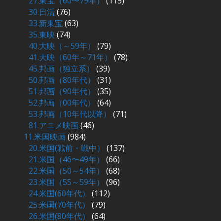
27.東宝（60〜79年）
(115)
30.日活
(76)
33.新東宝
(63)
35.東映
(74)
40.大映（～59年）
(79)
41.大映（60年～71年）
(78)
45.邦画（独立系）
(39)
50.邦画（80年代）
(31)
51.邦画（90年代）
(35)
52.邦画（00年代）
(64)
53.邦画（10年代以降）
(71)
81.アニメ映画
(46)
11.米国映画
(984)
20.米国(戦前・戦中）
(137)
21.米国（46〜49年）
(66)
22.米国（50～54年）
(68)
23.米国（55～59年）
(96)
24.米国(60年代）
(112)
25.米国(70年代）
(79)
26.米国(80年代）
(64)