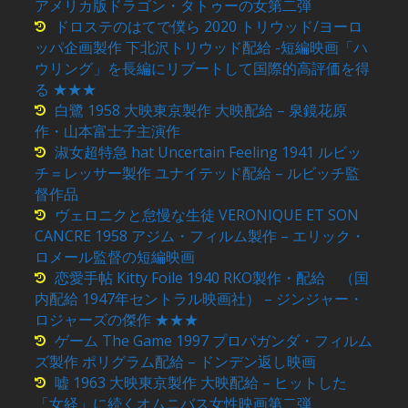
アメリカ版ドラゴン・タトゥーの女第二弾
ドロステのはてで僕ら 2020 トリウッド/ヨーロ
ッパ企画製作 下北沢トリウッド配給 -短編映画「ハ
ウリング」を長編にリブートして国際的高評価を得
る ★★★
白鷺 1958 大映東京製作 大映配給 – 泉鏡花原
作・山本富士子主演作
淑女超特急 hat Uncertain Feeling 1941 ルビッ
チ＝レッサー製作 ユナイテッド配給 – ルビッチ監
督作品
ヴェロニクと怠慢な生徒 VERONIQUE ET SON
CANCRE 1958 アジム・フィルム製作 – エリック・
ロメール監督の短編映画
恋愛手帖 Kitty Foile 1940 RKO製作・配給 （国
内配給 1947年セントラル映画社） – ジンジャー・
ロジャーズの傑作 ★★★
ゲーム The Game 1997 プロパガンダ・フィルム
ズ製作 ポリグラム配給 – ドンデン返し映画
嘘 1963 大映東京製作 大映配給 – ヒットした
「女経」に続くオムニバス女性映画第二弾