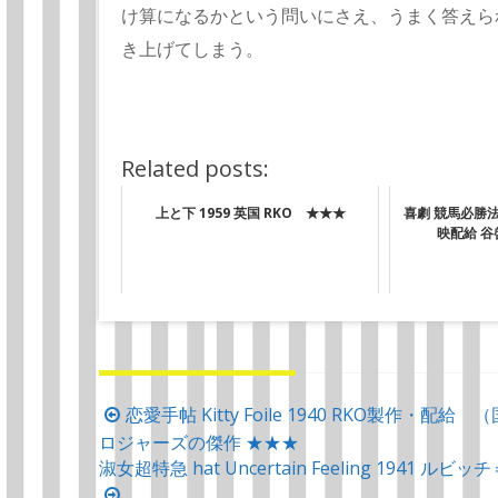
け算になるかという問いにさえ、うまく答えら
き上げてしまう。
Related posts:
上と下 1959 英国 RKO ★★★
喜劇 競馬必勝法 
映配給 
投
恋愛手帖 Kitty Foile 1940 RKO製作・
ロジャーズの傑作 ★★★
稿
淑女超特急 hat Uncertain Feeling 19
ナ