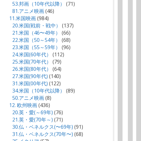
53.邦画（10年代以降）
(71)
81.アニメ映画
(46)
11.米国映画
(984)
20.米国(戦前・戦中）
(137)
21.米国（46〜49年）
(66)
22.米国（50～54年）
(68)
23.米国（55～59年）
(96)
24.米国(60年代）
(112)
25.米国(70年代）
(79)
26.米国(80年代）
(64)
27.米国(90年代)
(140)
31.米国(00年代)
(122)
34.米国（10年代以降）
(89)
50.アニメ映画
(8)
12. 欧州映画
(436)
20.英・愛(～69年)
(76)
21.英・愛(70年～)
(71)
30.仏・ベネルクス(〜69年)
(91)
31.仏・ベネルクス(70年〜)
(68)