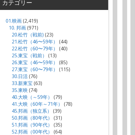
カテゴリー
01.映画
(2,419)
10. 邦画
(971)
20.松竹（戦前)
(23)
21.松竹（46〜59年）
(44)
22.松竹（60〜79年）
(40)
25.東宝（戦前）
(13)
26.東宝（46〜59年）
(85)
27.東宝（60〜79年）
(115)
30.日活
(76)
33.新東宝
(63)
35.東映
(74)
40.大映（～59年）
(79)
41.大映（60年～71年）
(78)
45.邦画（独立系）
(39)
50.邦画（80年代）
(31)
51.邦画（90年代）
(35)
52.邦画（00年代）
(64)