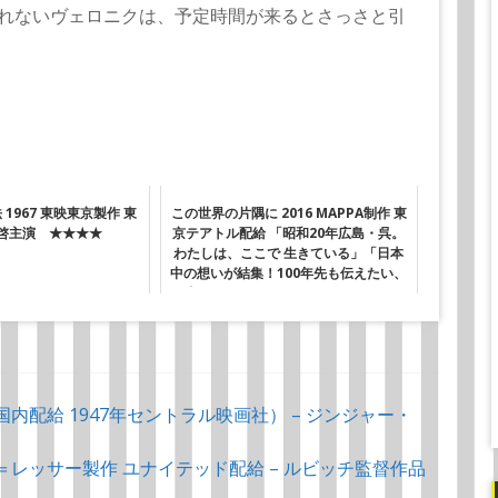
れないヴェロニクは、予定時間が来るとさっさと引
1967 東映東京製作 東
この世界の片隅に 2016 MAPPA制作 東
谷啓主演 ★★★★
京テアトル配給 「昭和20年広島・呉。
わたしは、ここで 生きている」「日本
中の想いが結集！100年先も伝えたい、
珠玉のアニメーション」★★★★★
配給 （国内配給 1947年セントラル映画社） – ジンジャー・
41 ルビッチ＝レッサー製作 ユナイテッド配給 – ルビッチ監督作品