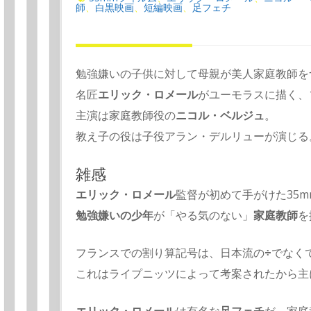
師
白黒映画
短編映画
足フェチ
、
、
、
勉強嫌いの子供に対して母親が美人家庭教師を
名匠
エリック・ロメール
がユーモラスに描く、
主演は家庭教師役の
ニコル・ベルジュ
。
教え子の役は子役アラン・デルリューが演じる
雑感
エリック・ロメール
監督が初めて手がけた35
勉強嫌いの少年
が「やる気のない」
家庭教師
を
フランスでの割り算記号は、日本流の
÷
でなく
これはライプニッツによって考案されたから主