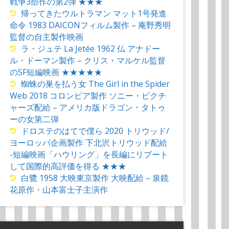
戦争3部作の第2弾 ★★★
帰ってきたウルトラマン マット1号発進
命令 1983 DAICONフィルム製作 – 庵野秀明
監督の自主製作映画
ラ・ジュテ La Jetée 1962 仏 アナドー
ル・ドーマン製作 – クリス・マルケル監督
のSF短編映画 ★★★★★
蜘蛛の巣を払う女 The Girl in the Spider
Web 2018 コロンビア製作 ソニー・ピクチ
ャーズ配給 – アメリカ版ドラゴン・タトゥ
ーの女第二弾
ドロステのはてで僕ら 2020 トリウッド/
ヨーロッパ企画製作 下北沢トリウッド配給
-短編映画「ハウリング」を長編にリブート
して国際的高評価を得る ★★★
白鷺 1958 大映東京製作 大映配給 – 泉鏡
花原作・山本富士子主演作