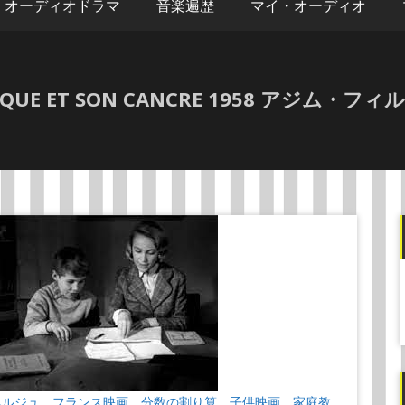
オーディオドラマ
音楽遍歴
マイ・オーディオ
UE ET SON CANCRE 1958 アジム・
ベルジュ
フランス映画
分数の割り算
子供映画
家庭教
、
、
、
、