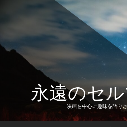
コ
ン
テ
ン
ツ
へ
ス
キ
ッ
プ
永遠のセル
映画を中心に趣味を語り尽く