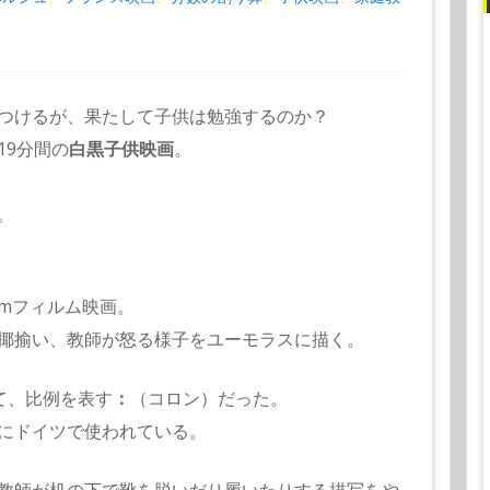
つけるが、果たして子供は勉強するのか？
19分間の
白黒子供映画
。
。
mmフィルム映画。
揶揄い、教師が怒る様子をユーモラスに描く。
て、比例を表す
：
（コロン）だった。
にドイツで使われている。