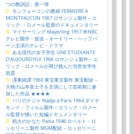
つの教訓話」第一弾
モンフォーコンの農婦 FERMIERE A
MONTFAUCON 1967 ロサンジュ製作 – エ
リック-・ロメール監督のドキュメンタリー
マイヤーリング Mayerling 1957 米NBC
テレビ製作・放送 – オードリー・ヘップバ
ーン主演のテレビ・ドラマ
ある現代の女子学生 UNE ETUDIANTE
D’AUJOURD’HUI 1966 ロサンジュ製作 – エ
リック・ロメールが再び挑んだ当世女学生
気質
濹東綺譚 1960 東宝東京製作 東宝配給 –
大映の山本富士子を主演にして芸術祭に参
加した作品 ★★★★
パリのナジャ Nadja a Paris 1964 ダイヤ
モンド・フィルム製作 – エリック・ロメー
ル監督が描いた短編ドキュメンタリー
戦火のかなた Paisa 1946 ロベルト・ロ
ッセリーニ製作 MGM配給 – ロッセリーニ