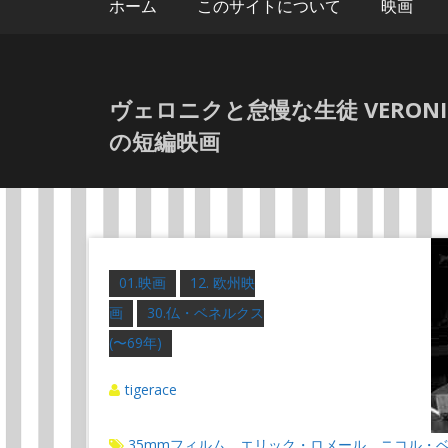
ホーム
このサイトについて
映画
ヴェロニクと怠慢な生徒 VERONIQ
の短編映画
01.映画
12. 欧州映
画
30.仏・ベネルクス
(〜69年)
tigerace
35mmフィルム
エリック・ロメール
ニコル・
、
、