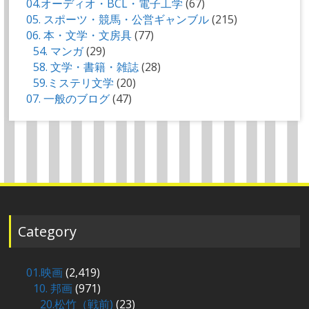
04.オーディオ・BCL・電子工学
(67)
05. スポーツ・競馬・公営ギャンブル
(215)
06. 本・文学・文房具
(77)
54. マンガ
(29)
58. 文学・書籍・雑誌
(28)
59.ミステリ文学
(20)
07. 一般のブログ
(47)
Category
01.映画
(2,419)
10. 邦画
(971)
20.松竹（戦前)
(23)