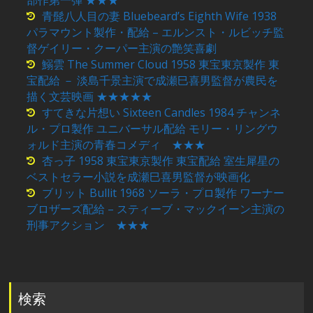
部作第一弾 ★★★
青髭八人目の妻 Bluebeard’s Eighth Wife 1938
パラマウント製作・配給 – エルンスト・ルビッチ監
督ゲイリー・クーパー主演の艶笑喜劇
鰯雲 The Summer Cloud 1958 東宝東京製作 東
宝配給 － 淡島千景主演で成瀬巳喜男監督が農民を
描く文芸映画 ★★★★★
すてきな片想い Sixteen Candles 1984 チャンネ
ル・プロ製作 ユニバーサル配給 モリー・リングウ
ォルド主演の青春コメディ ★★★
杏っ子 1958 東宝東京製作 東宝配給 室生犀星の
ベストセラー小説を成瀬巳喜男監督が映画化
ブリット Bullit 1968 ソーラ・プロ製作 ワーナー
ブロザーズ配給 – スティーブ・マックイーン主演の
刑事アクション ★★★
検索