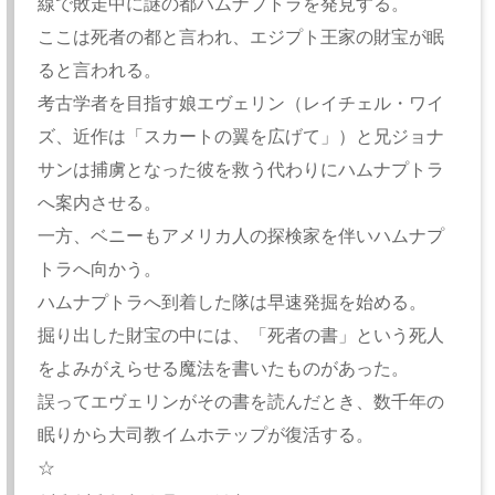
線で敗走中に謎の都ハムナプトラを発見する。
ここは死者の都と言われ、エジプト王家の財宝が眠
ると言われる。
考古学者を目指す娘エヴェリン（レイチェル・ワイ
ズ、近作は「スカートの翼を広げて」）と兄ジョナ
サンは捕虜となった彼を救う代わりにハムナプトラ
へ案内させる。
一方、ベニーもアメリカ人の探検家を伴いハムナプ
トラへ向かう。
ハムナプトラへ到着した隊は早速発掘を始める。
掘り出した財宝の中には、「死者の書」という死人
をよみがえらせる魔法を書いたものがあった。
誤ってエヴェリンがその書を読んだとき、数千年の
眠りから大司教イムホテップが復活する。
☆