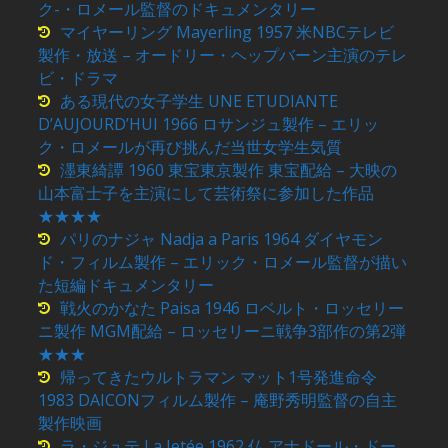
ク-・ロメール監督のドキュメンタリー
マイヤーリング Mayerling 1957 米NBCテレビ
製作・放送 – オードリー・ヘップバーン主演のテレ
ビ・ドラマ
ある現代の女子学生 UNE ETUDIANTE
D’AUJOURD’HUI 1966 ロサンジュ製作 – エリッ
ク・ロメールが再び挑んだ当世女学生気質
濹東綺譚 1960 東宝東京製作 東宝配給 – 大映の
山本富士子を主演にして芸術祭に参加した作品
★★★★
パリのナジャ Nadja a Paris 1964 ダイヤモン
ド・フィルム製作 – エリック・ロメール監督が描い
た短編ドキュメンタリー
戦火のかなた Paisa 1946 ロベルト・ロッセリー
ニ製作 MGM配給 – ロッセリーニ戦争3部作の第2弾
★★★
帰ってきたウルトラマン マット1号発進命令
1983 DAICONフィルム製作 – 庵野秀明監督の自主
製作映画
ラ・ジュテ La Jetée 1962 仏 アナドール・ドー