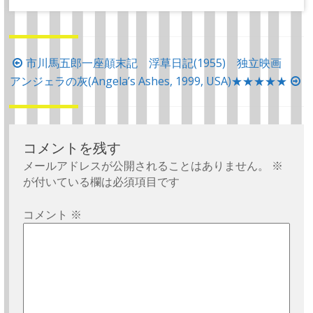
投
市川馬五郎一座顛末記 浮草日記(1955) 独立映画
稿
アンジェラの灰(Angela’s Ashes, 1999, USA)★★★★★
ナ
ビ
ゲ
コメントを残す
ー
メールアドレスが公開されることはありません。
※
シ
が付いている欄は必須項目です
ョ
コメント
※
ン