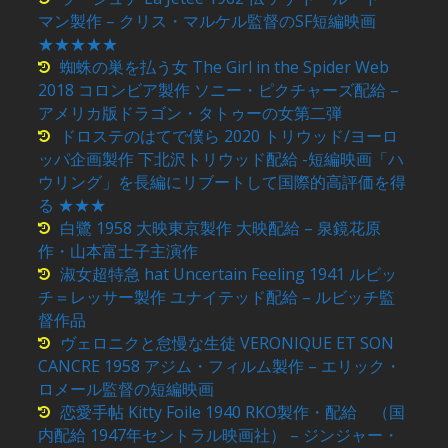
マン製作 – クリス・マルケル監督のSF短編映画
★★★★★
蜘蛛の巣を払う女 The Girl in the Spider Web
2018 コロンビア製作 ソニー・ピクチャーズ配給 –
アメリカ版ドラゴン・タトゥーの女第二弾
ドロステのはてで僕ら 2020 トリウッド/ヨーロ
ッパ企画製作 下北沢トリウッド配給 -短編映画「ハ
ウリング」を長編にリブートして国際的高評価を得
る ★★★
白鷺 1958 大映東京製作 大映配給 – 泉鏡花原
作・山本富士子主演作
淑女超特急 hat Uncertain Feeling 1941 ルビッ
チ＝レッサー製作 ユナイテッド配給 – ルビッチ監
督作品
ヴェロニクと怠慢な生徒 VERONIQUE ET SON
CANCRE 1958 アジム・フィルム製作 – エリック・
ロメール監督の短編映画
恋愛手帖 Kitty Foile 1940 RKO製作・配給 （国
内配給 1947年セントラル映画社） – ジンジャー・