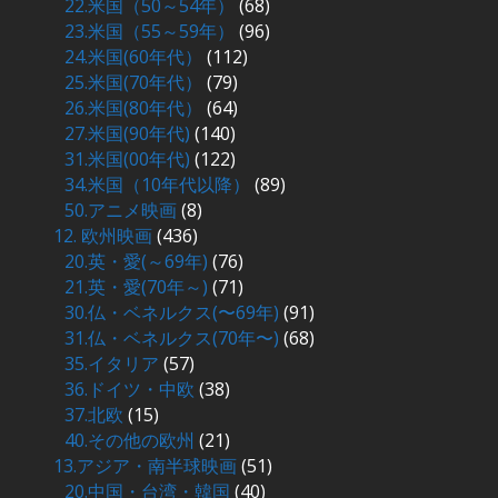
22.米国（50～54年）
(68)
23.米国（55～59年）
(96)
24.米国(60年代）
(112)
25.米国(70年代）
(79)
26.米国(80年代）
(64)
27.米国(90年代)
(140)
31.米国(00年代)
(122)
34.米国（10年代以降）
(89)
50.アニメ映画
(8)
12. 欧州映画
(436)
20.英・愛(～69年)
(76)
21.英・愛(70年～)
(71)
30.仏・ベネルクス(〜69年)
(91)
31.仏・ベネルクス(70年〜)
(68)
35.イタリア
(57)
36.ドイツ・中欧
(38)
37.北欧
(15)
40.その他の欧州
(21)
13.アジア・南半球映画
(51)
20.中国・台湾・韓国
(40)