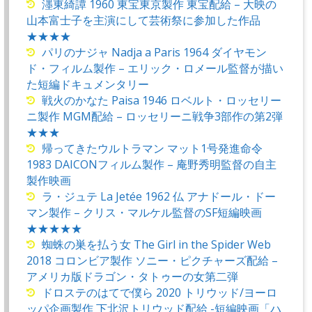
濹東綺譚 1960 東宝東京製作 東宝配給 – 大映の
山本富士子を主演にして芸術祭に参加した作品
★★★★
パリのナジャ Nadja a Paris 1964 ダイヤモン
ド・フィルム製作 – エリック・ロメール監督が描い
た短編ドキュメンタリー
戦火のかなた Paisa 1946 ロベルト・ロッセリー
ニ製作 MGM配給 – ロッセリーニ戦争3部作の第2弾
★★★
帰ってきたウルトラマン マット1号発進命令
1983 DAICONフィルム製作 – 庵野秀明監督の自主
製作映画
ラ・ジュテ La Jetée 1962 仏 アナドール・ドー
マン製作 – クリス・マルケル監督のSF短編映画
★★★★★
蜘蛛の巣を払う女 The Girl in the Spider Web
2018 コロンビア製作 ソニー・ピクチャーズ配給 –
アメリカ版ドラゴン・タトゥーの女第二弾
ドロステのはてで僕ら 2020 トリウッド/ヨーロ
ッパ企画製作 下北沢トリウッド配給 -短編映画「ハ