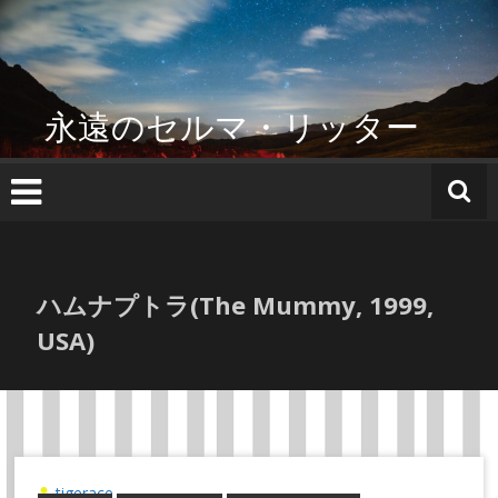
コ
ン
テ
ン
ツ
永遠のセルマ・リッター
へ
ス
キ
ッ
プ
ハムナプトラ(The Mummy, 1999,
USA)
tigerace