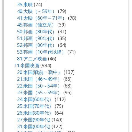
35.東映
(74)
40.大映（～59年）
(79)
41.大映（60年～71年）
(78)
45.邦画（独立系）
(39)
50.邦画（80年代）
(31)
51.邦画（90年代）
(35)
52.邦画（00年代）
(64)
53.邦画（10年代以降）
(71)
81.アニメ映画
(46)
11.米国映画
(984)
20.米国(戦前・戦中）
(137)
21.米国（46〜49年）
(66)
22.米国（50～54年）
(68)
23.米国（55～59年）
(96)
24.米国(60年代）
(112)
25.米国(70年代）
(79)
26.米国(80年代）
(64)
27.米国(90年代)
(140)
31.米国(00年代)
(122)