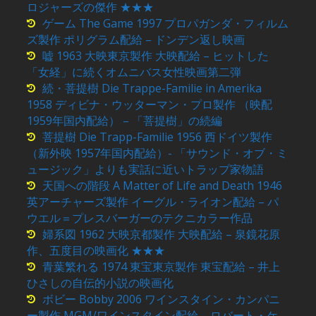
ロジャーズの傑作 ★★★
ゲーム The Game 1997 プロパガンダ・フィルム
ズ製作 ポリグラム配給 – ドンデン返し映画
嘘 1963 大映東京製作 大映配給 – ヒットした
「女経」に続くオムニバス女性映画第二弾
続・菩提樹 Die Trappe-Familie in Amerika
1958 ディビナ・ウッターマン・プロ製作 （映配
1959年国内配給） – 「菩提樹」の続編
菩提樹 Die Trapp-Familie 1956 西ドイツ製作
（新外映 1957年国内配給）- 「サウンド・オブ・ミ
ュージック」よりも実話に近いトラップ家物語
天国への階段 A Matter of Life and Death 1946
英アーチャーズ製作 イーグル・ライオン配給 – パ
ウエル＝プレスバーガーのテクニカラー作品
婦系図 1962 大映京都製作 大映配給 – 泉鏡花原
作、五度目の映画化 ★★★
青葉繁れる 1974 東宝東京製作 東宝配給 – 井上
ひさしの自伝的小説の映画化
ボビー Bobby 2006 ワインスタイン・カンパニ
ー製作 MGM/ワインスタイン配給 – ロバート・ケ