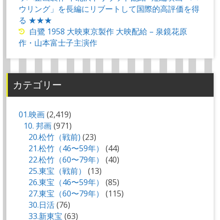
ウリング」を長編にリブートして国際的高評価を得
る ★★★
白鷺 1958 大映東京製作 大映配給 – 泉鏡花原
作・山本富士子主演作
カテゴリー
01.映画
(2,419)
10. 邦画
(971)
20.松竹（戦前)
(23)
21.松竹（46〜59年）
(44)
22.松竹（60〜79年）
(40)
25.東宝（戦前）
(13)
26.東宝（46〜59年）
(85)
27.東宝（60〜79年）
(115)
30.日活
(76)
33.新東宝
(63)