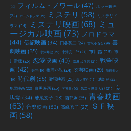
フィルム・ノワール
(47)
ホラー映画
(20)
ミステリ
(58)
(24)
ミステリド
ホームドラマ
(19)
ミュ
ミステリ映画
(68)
ラマ
(24)
ージカル映画
(73)
メロドラマ
(44)
喜
伝記映画
(34)
円谷英二
(24)
吉永小百合
(20)
劇映画
(35)
市川崑
(26)
市
小津安二郎
(21)
宇津井健
(19)
戦争映
恋愛映画
(40)
川雷蔵
(25)
成瀬巳喜男
(21)
画
(42)
文芸映画
(29)
推理小説
(24)
探偵
(19)
新藤兼人
時代劇
(36)
歌謡映画
(25)
池部良
(22)
(19)
殺人事件
(19)
良
白黒映画
(25)
犯罪映画
(22)
第二次世界大戦
(21)
笠智衆
(20)
青春映画
馬場
(34)
若尾文子
(28)
西部劇
(25)
(63)
ＳＦ映
音楽映画
(32)
高峰秀子
(27)
画
(58)