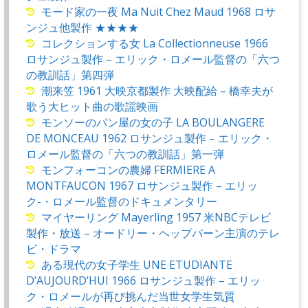
モード家の一夜 Ma Nuit Chez Maud 1968 ロサ
ンジュ他製作 ★★★★
コレクションする女 La Collectionneuse 1966
ロサンジュ製作 – エリック・ロメール監督の「六つ
の教訓話」第四弾
潮来笠 1961 大映京都製作 大映配給 – 橋幸夫が
歌う大ヒット曲の歌謡映画
モンソーのパン屋の女の子 LA BOULANGERE
DE MONCEAU 1962 ロサンジュ製作 – エリック・
ロメール監督の「六つの教訓話」第一弾
モンフォーコンの農婦 FERMIERE A
MONTFAUCON 1967 ロサンジュ製作 – エリッ
ク-・ロメール監督のドキュメンタリー
マイヤーリング Mayerling 1957 米NBCテレビ
製作・放送 – オードリー・ヘップバーン主演のテレ
ビ・ドラマ
ある現代の女子学生 UNE ETUDIANTE
D’AUJOURD’HUI 1966 ロサンジュ製作 – エリッ
ク・ロメールが再び挑んだ当世女学生気質