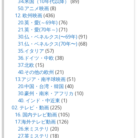
34.米国（10年代以降）
(89)
50.アニメ映画
(8)
12. 欧州映画
(436)
20.英・愛(～69年)
(76)
21.英・愛(70年～)
(71)
30.仏・ベネルクス(〜69年)
(91)
31.仏・ベネルクス(70年〜)
(68)
35.イタリア
(57)
36.ドイツ・中欧
(38)
37.北欧
(15)
40.その他の欧州
(21)
13.アジア・南半球映画
(51)
20.中国・台湾・韓国
(40)
30.豪州・南米・アフリカ
(10)
40. インド・中近東
(1)
02. テレビ・動画
(225)
16. 国内テレビ動画
(105)
17.海外テレビ動画
(126)
26.米ミステリ
(20)
27.英ミステリ
(18)