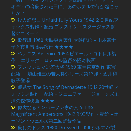
ネディの暗殺された日に、あのホテルで何が起こっ
たか？
殺人幻想曲 Unfaithfully Yours 1942 ２０世紀フ
ォックス製作・配給 プレストン・スタージェス監
督のコメディ
歌行燈 1960 大映東京製作 大映配給 – 山本富士
子と市川雷蔵共演作 ★★★★
ベレニス Berenice 1954 ピエール・コトレル製
作 – エリック・ロメール監督の怪奇映画
フレッシュマン若大将 1969 東宝東京製作 東宝
配給 － 加山雄三の若大将シリーズ第13弾・酒井和
歌子登場
聖処女 The Song of Bernadette 1942 20世紀フ
ォックス製作・配給 – ジェニファー・ジョーンズ主
演の傑作映画 ★★★
偉大なるアンバーソン家の人々 The
Magnificent Ambersons 1942 RKO製作・配給 – オ
ーソン・ウェルズ第二回監督作品
殺しのドレス 1980 Dressed to Kill シネマ77製