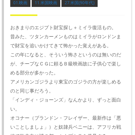
01.映画
11.米国映画
27.米国(90年代)
おきまりのエジプト財宝探し＋ミイラ復活もの。
昔みた、ツタンカーメンものはミイラがロンドンま
で財宝を追いかけてきて怖かった覚えがある。
この年になると、そういう怖さというのは無いのだ
が、チープなＣＧに頼るＢ級映画故に子供心で楽し
める部分が多かった。
アメリカンゴジラより東宝のゴジラの方が楽しめる
のと同じ事だろう。
「インディ・ジョーンズ」なんかより、ずっと面白
い。
オコナー（ブランドン・フレイザー、最新作は「悪
いことしましょ」）と奴隷兵ベニーは、アフリカ戦