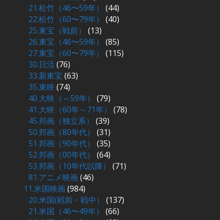
21.松竹（46〜59年）
(44)
22.松竹（60〜79年）
(40)
25.東宝（戦前）
(13)
26.東宝（46〜59年）
(85)
27.東宝（60〜79年）
(115)
30.日活
(76)
33.新東宝
(63)
35.東映
(74)
40.大映（～59年）
(79)
41.大映（60年～71年）
(78)
45.邦画（独立系）
(39)
50.邦画（80年代）
(31)
51.邦画（90年代）
(35)
52.邦画（00年代）
(64)
53.邦画（10年代以降）
(71)
81.アニメ映画
(46)
11.米国映画
(984)
20.米国(戦前・戦中）
(137)
21.米国（46〜49年）
(66)