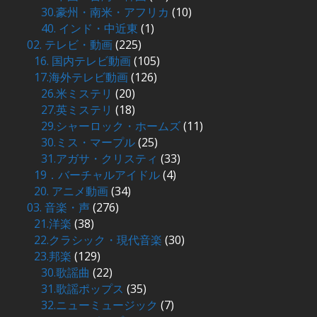
30.豪州・南米・アフリカ
(10)
40. インド・中近東
(1)
02. テレビ・動画
(225)
16. 国内テレビ動画
(105)
17.海外テレビ動画
(126)
26.米ミステリ
(20)
27.英ミステリ
(18)
29.シャーロック・ホームズ
(11)
30.ミス・マープル
(25)
31.アガサ・クリスティ
(33)
19．バーチャルアイドル
(4)
20. アニメ動画
(34)
03. 音楽・声
(276)
21.洋楽
(38)
22.クラシック・現代音楽
(30)
23.邦楽
(129)
30.歌謡曲
(22)
31.歌謡ポップス
(35)
32.ニューミュージック
(7)