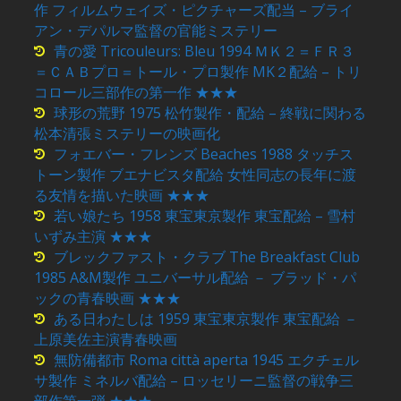
作 フィルムウェイズ・ピクチャーズ配当 – ブライ
アン・デパルマ監督の官能ミステリー
青の愛 Tricouleurs: Bleu 1994 ＭＫ２＝ＦＲ３
＝ＣＡＢプロ＝トール・プロ製作 MK２配給 – トリ
コロール三部作の第一作 ★★★
球形の荒野 1975 松竹製作・配給 – 終戦に関わる
松本清張ミステリーの映画化
フォエバー・フレンズ Beaches 1988 タッチス
トーン製作 ブエナビスタ配給 女性同志の長年に渡
る友情を描いた映画 ★★★
若い娘たち 1958 東宝東京製作 東宝配給 – 雪村
いずみ主演 ★★★
ブレックファスト・クラブ The Breakfast Club
1985 A&M製作 ユニバーサル配給 － ブラッド・パ
ックの青春映画 ★★★
ある日わたしは 1959 東宝東京製作 東宝配給 －
上原美佐主演青春映画
無防備都市 Roma città aperta 1945 エクチェル
サ製作 ミネルバ配給 – ロッセリーニ監督の戦争三