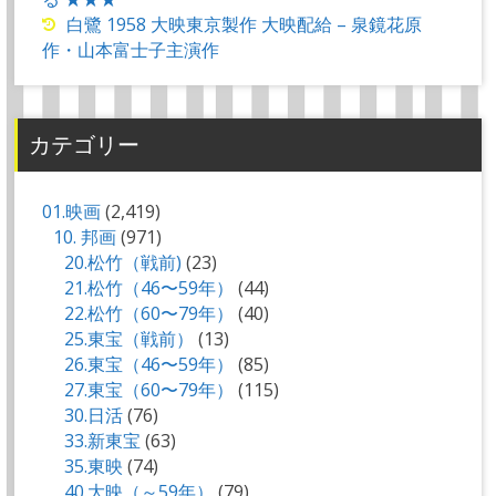
白鷺 1958 大映東京製作 大映配給 – 泉鏡花原
作・山本富士子主演作
カテゴリー
01.映画
(2,419)
10. 邦画
(971)
20.松竹（戦前)
(23)
21.松竹（46〜59年）
(44)
22.松竹（60〜79年）
(40)
25.東宝（戦前）
(13)
26.東宝（46〜59年）
(85)
27.東宝（60〜79年）
(115)
30.日活
(76)
33.新東宝
(63)
35.東映
(74)
40.大映（～59年）
(79)