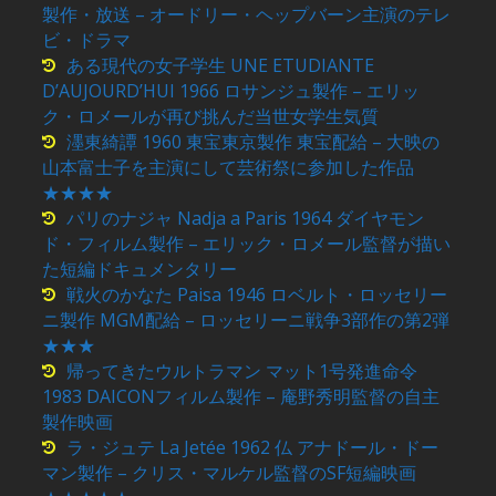
製作・放送 – オードリー・ヘップバーン主演のテレ
ビ・ドラマ
ある現代の女子学生 UNE ETUDIANTE
D’AUJOURD’HUI 1966 ロサンジュ製作 – エリッ
ク・ロメールが再び挑んだ当世女学生気質
濹東綺譚 1960 東宝東京製作 東宝配給 – 大映の
山本富士子を主演にして芸術祭に参加した作品
★★★★
パリのナジャ Nadja a Paris 1964 ダイヤモン
ド・フィルム製作 – エリック・ロメール監督が描い
た短編ドキュメンタリー
戦火のかなた Paisa 1946 ロベルト・ロッセリー
ニ製作 MGM配給 – ロッセリーニ戦争3部作の第2弾
★★★
帰ってきたウルトラマン マット1号発進命令
1983 DAICONフィルム製作 – 庵野秀明監督の自主
製作映画
ラ・ジュテ La Jetée 1962 仏 アナドール・ドー
マン製作 – クリス・マルケル監督のSF短編映画