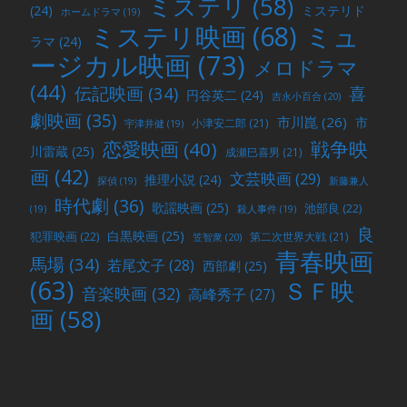
ミステリ
(58)
(24)
ミステリド
ホームドラマ
(19)
ミュ
ミステリ映画
(68)
ラマ
(24)
ージカル映画
(73)
メロドラマ
(44)
喜
伝記映画
(34)
円谷英二
(24)
吉永小百合
(20)
劇映画
(35)
市川崑
(26)
市
小津安二郎
(21)
宇津井健
(19)
戦争映
恋愛映画
(40)
川雷蔵
(25)
成瀬巳喜男
(21)
画
(42)
文芸映画
(29)
推理小説
(24)
探偵
(19)
新藤兼人
時代劇
(36)
歌謡映画
(25)
池部良
(22)
(19)
殺人事件
(19)
良
白黒映画
(25)
犯罪映画
(22)
第二次世界大戦
(21)
笠智衆
(20)
青春映画
馬場
(34)
若尾文子
(28)
西部劇
(25)
(63)
ＳＦ映
音楽映画
(32)
高峰秀子
(27)
画
(58)