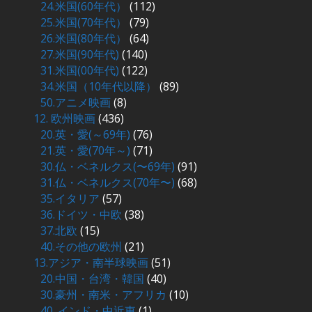
24.米国(60年代）
(112)
25.米国(70年代）
(79)
26.米国(80年代）
(64)
27.米国(90年代)
(140)
31.米国(00年代)
(122)
34.米国（10年代以降）
(89)
50.アニメ映画
(8)
12. 欧州映画
(436)
20.英・愛(～69年)
(76)
21.英・愛(70年～)
(71)
30.仏・ベネルクス(〜69年)
(91)
31.仏・ベネルクス(70年〜)
(68)
35.イタリア
(57)
36.ドイツ・中欧
(38)
37.北欧
(15)
40.その他の欧州
(21)
13.アジア・南半球映画
(51)
20.中国・台湾・韓国
(40)
30.豪州・南米・アフリカ
(10)
40. インド・中近東
(1)