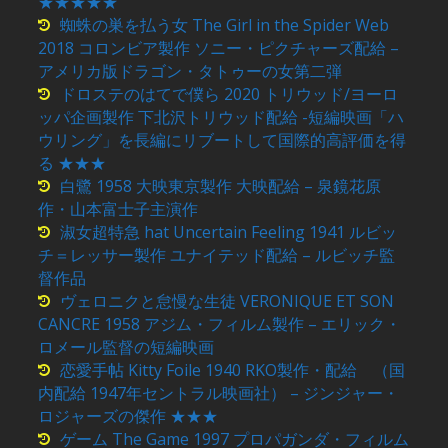
★★★★★
蜘蛛の巣を払う女 The Girl in the Spider Web
2018 コロンビア製作 ソニー・ピクチャーズ配給 –
アメリカ版ドラゴン・タトゥーの女第二弾
ドロステのはてで僕ら 2020 トリウッド/ヨーロ
ッパ企画製作 下北沢トリウッド配給 -短編映画「ハ
ウリング」を長編にリブートして国際的高評価を得
る ★★★
白鷺 1958 大映東京製作 大映配給 – 泉鏡花原
作・山本富士子主演作
淑女超特急 hat Uncertain Feeling 1941 ルビッ
チ＝レッサー製作 ユナイテッド配給 – ルビッチ監
督作品
ヴェロニクと怠慢な生徒 VERONIQUE ET SON
CANCRE 1958 アジム・フィルム製作 – エリック・
ロメール監督の短編映画
恋愛手帖 Kitty Foile 1940 RKO製作・配給 （国
内配給 1947年セントラル映画社） – ジンジャー・
ロジャーズの傑作 ★★★
ゲーム The Game 1997 プロパガンダ・フィルム