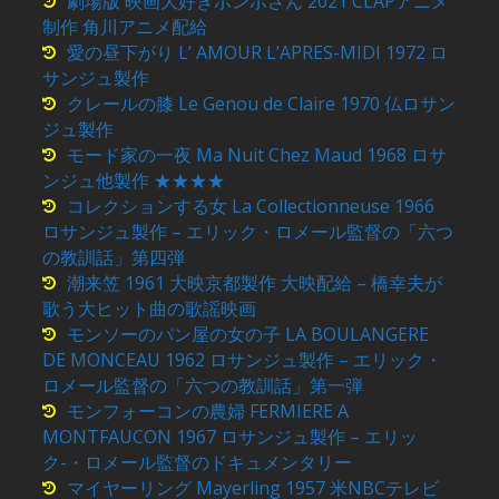
劇場版 映画大好きポンポさん 2021 CLAPアニメ
制作 角川アニメ配給
愛の昼下がり L’ AMOUR L’APRES-MIDI 1972 ロ
サンジュ製作
クレールの膝 Le Genou de Claire 1970 仏ロサン
ジュ製作
モード家の一夜 Ma Nuit Chez Maud 1968 ロサ
ンジュ他製作 ★★★★
コレクションする女 La Collectionneuse 1966
ロサンジュ製作 – エリック・ロメール監督の「六つ
の教訓話」第四弾
潮来笠 1961 大映京都製作 大映配給 – 橋幸夫が
歌う大ヒット曲の歌謡映画
モンソーのパン屋の女の子 LA BOULANGERE
DE MONCEAU 1962 ロサンジュ製作 – エリック・
ロメール監督の「六つの教訓話」第一弾
モンフォーコンの農婦 FERMIERE A
MONTFAUCON 1967 ロサンジュ製作 – エリッ
ク-・ロメール監督のドキュメンタリー
マイヤーリング Mayerling 1957 米NBCテレビ