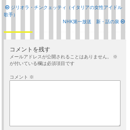
投
ジリオラ・チンクェッティ（イタリアの女性アイドル
歌手）
稿
NHK第一放送 新・話の泉
ナ
ビ
ゲ
ー
コメントを残す
シ
メールアドレスが公開されることはありません。
※
が付いている欄は必須項目です
ョ
ン
コメント
※