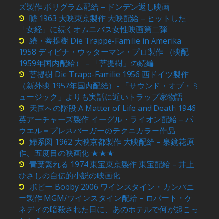
ズ製作 ポリグラム配給 – ドンデン返し映画
嘘 1963 大映東京製作 大映配給 – ヒットした
「女経」に続くオムニバス女性映画第二弾
続・菩提樹 Die Trappe-Familie in Amerika
1958 ディビナ・ウッターマン・プロ製作 （映配
1959年国内配給） – 「菩提樹」の続編
菩提樹 Die Trapp-Familie 1956 西ドイツ製作
（新外映 1957年国内配給）- 「サウンド・オブ・ミ
ュージック」よりも実話に近いトラップ家物語
天国への階段 A Matter of Life and Death 1946
英アーチャーズ製作 イーグル・ライオン配給 – パ
ウエル＝プレスバーガーのテクニカラー作品
婦系図 1962 大映京都製作 大映配給 – 泉鏡花原
作、五度目の映画化 ★★★
青葉繁れる 1974 東宝東京製作 東宝配給 – 井上
ひさしの自伝的小説の映画化
ボビー Bobby 2006 ワインスタイン・カンパニ
ー製作 MGM/ワインスタイン配給 – ロバート・ケ
ネディの暗殺された日に、あのホテルで何が起こっ