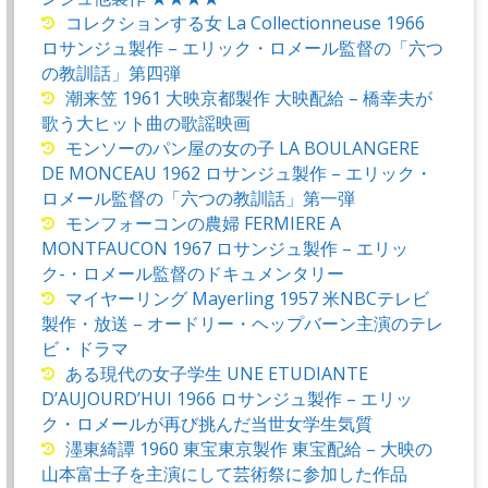
コレクションする女 La Collectionneuse 1966
ロサンジュ製作 – エリック・ロメール監督の「六つ
の教訓話」第四弾
潮来笠 1961 大映京都製作 大映配給 – 橋幸夫が
歌う大ヒット曲の歌謡映画
モンソーのパン屋の女の子 LA BOULANGERE
DE MONCEAU 1962 ロサンジュ製作 – エリック・
ロメール監督の「六つの教訓話」第一弾
モンフォーコンの農婦 FERMIERE A
MONTFAUCON 1967 ロサンジュ製作 – エリッ
ク-・ロメール監督のドキュメンタリー
マイヤーリング Mayerling 1957 米NBCテレビ
製作・放送 – オードリー・ヘップバーン主演のテレ
ビ・ドラマ
ある現代の女子学生 UNE ETUDIANTE
D’AUJOURD’HUI 1966 ロサンジュ製作 – エリッ
ク・ロメールが再び挑んだ当世女学生気質
濹東綺譚 1960 東宝東京製作 東宝配給 – 大映の
山本富士子を主演にして芸術祭に参加した作品