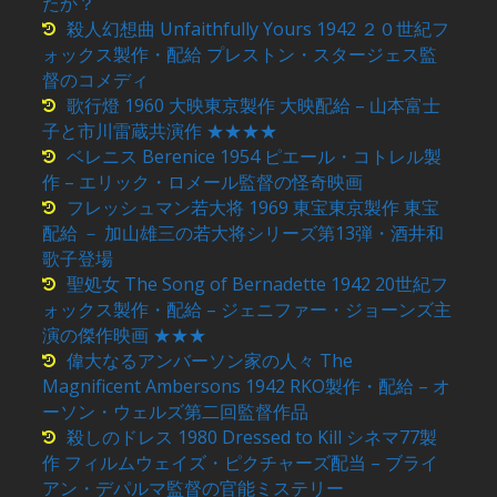
たか？
殺人幻想曲 Unfaithfully Yours 1942 ２０世紀フ
ォックス製作・配給 プレストン・スタージェス監
督のコメディ
歌行燈 1960 大映東京製作 大映配給 – 山本富士
子と市川雷蔵共演作 ★★★★
ベレニス Berenice 1954 ピエール・コトレル製
作 – エリック・ロメール監督の怪奇映画
フレッシュマン若大将 1969 東宝東京製作 東宝
配給 － 加山雄三の若大将シリーズ第13弾・酒井和
歌子登場
聖処女 The Song of Bernadette 1942 20世紀フ
ォックス製作・配給 – ジェニファー・ジョーンズ主
演の傑作映画 ★★★
偉大なるアンバーソン家の人々 The
Magnificent Ambersons 1942 RKO製作・配給 – オ
ーソン・ウェルズ第二回監督作品
殺しのドレス 1980 Dressed to Kill シネマ77製
作 フィルムウェイズ・ピクチャーズ配当 – ブライ
アン・デパルマ監督の官能ミステリー