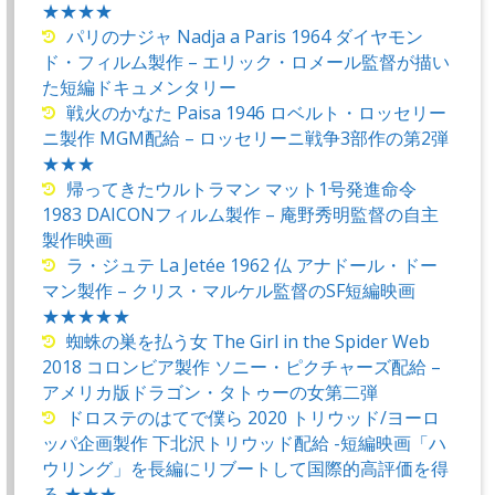
★★★★
パリのナジャ Nadja a Paris 1964 ダイヤモン
ド・フィルム製作 – エリック・ロメール監督が描い
た短編ドキュメンタリー
戦火のかなた Paisa 1946 ロベルト・ロッセリー
ニ製作 MGM配給 – ロッセリーニ戦争3部作の第2弾
★★★
帰ってきたウルトラマン マット1号発進命令
1983 DAICONフィルム製作 – 庵野秀明監督の自主
製作映画
ラ・ジュテ La Jetée 1962 仏 アナドール・ドー
マン製作 – クリス・マルケル監督のSF短編映画
★★★★★
蜘蛛の巣を払う女 The Girl in the Spider Web
2018 コロンビア製作 ソニー・ピクチャーズ配給 –
アメリカ版ドラゴン・タトゥーの女第二弾
ドロステのはてで僕ら 2020 トリウッド/ヨーロ
ッパ企画製作 下北沢トリウッド配給 -短編映画「ハ
ウリング」を長編にリブートして国際的高評価を得
る ★★★