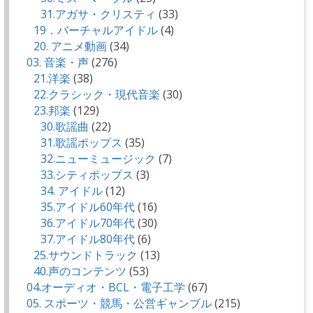
31.アガサ・クリスティ
(33)
19．バーチャルアイドル
(4)
20. アニメ動画
(34)
03. 音楽・声
(276)
21.洋楽
(38)
22.クラシック・現代音楽
(30)
23.邦楽
(129)
30.歌謡曲
(22)
31.歌謡ポップス
(35)
32.ニューミュージック
(7)
33.シティポップス
(3)
34. アイドル
(12)
35.アイドル60年代
(16)
36.アイドル70年代
(30)
37.アイドル80年代
(6)
25.サウンドトラック
(13)
40.声のコンテンツ
(53)
04.オーディオ・BCL・電子工学
(67)
05. スポーツ・競馬・公営ギャンブル
(215)