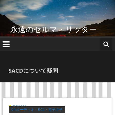
コ
ン
テ
ン
ツ
永遠のセルマ・リッター
へ
ス
キ
ッ
プ
SACDについて疑問
tigerace
04.オーディオ・BCL・電子工学