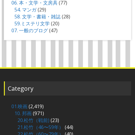
06. 本・文学・文房具
(77)
54. マンガ
(29)
58. 文学・書籍・雑誌
(28)
59.ミステリ文学
(20)
07. 一般のブログ
(47)
Category
01.映画
(2,419)
10. 邦画
(971)
20.松竹（戦前)
(23)
21.松竹（46〜59年）
(44)
22.松竹（60〜79年）
(40)