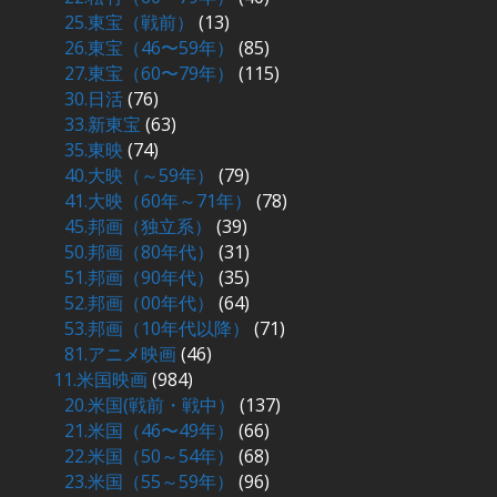
25.東宝（戦前）
(13)
26.東宝（46〜59年）
(85)
27.東宝（60〜79年）
(115)
30.日活
(76)
33.新東宝
(63)
35.東映
(74)
40.大映（～59年）
(79)
41.大映（60年～71年）
(78)
45.邦画（独立系）
(39)
50.邦画（80年代）
(31)
51.邦画（90年代）
(35)
52.邦画（00年代）
(64)
53.邦画（10年代以降）
(71)
81.アニメ映画
(46)
11.米国映画
(984)
20.米国(戦前・戦中）
(137)
21.米国（46〜49年）
(66)
22.米国（50～54年）
(68)
23.米国（55～59年）
(96)