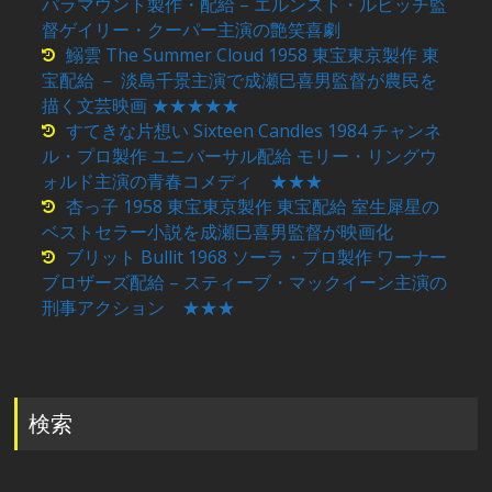
パラマウント製作・配給 – エルンスト・ルビッチ監
督ゲイリー・クーパー主演の艶笑喜劇
鰯雲 The Summer Cloud 1958 東宝東京製作 東
宝配給 － 淡島千景主演で成瀬巳喜男監督が農民を
描く文芸映画 ★★★★★
すてきな片想い Sixteen Candles 1984 チャンネ
ル・プロ製作 ユニバーサル配給 モリー・リングウ
ォルド主演の青春コメディ ★★★
杏っ子 1958 東宝東京製作 東宝配給 室生犀星の
ベストセラー小説を成瀬巳喜男監督が映画化
ブリット Bullit 1968 ソーラ・プロ製作 ワーナー
ブロザーズ配給 – スティーブ・マックイーン主演の
刑事アクション ★★★
検索
検