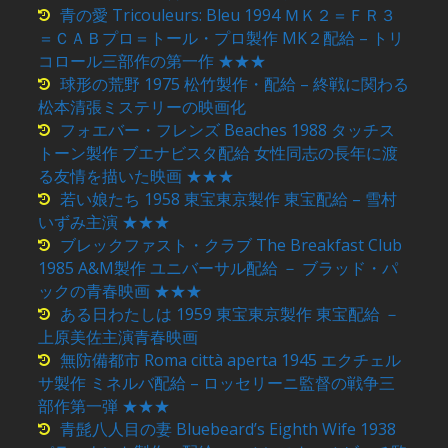
青の愛 Tricouleurs: Bleu 1994 ＭＫ２＝ＦＲ３
＝ＣＡＢプロ＝トール・プロ製作 MK２配給 – トリ
コロール三部作の第一作 ★★★
球形の荒野 1975 松竹製作・配給 – 終戦に関わる
松本清張ミステリーの映画化
フォエバー・フレンズ Beaches 1988 タッチス
トーン製作 ブエナビスタ配給 女性同志の長年に渡
る友情を描いた映画 ★★★
若い娘たち 1958 東宝東京製作 東宝配給 – 雪村
いずみ主演 ★★★
ブレックファスト・クラブ The Breakfast Club
1985 A&M製作 ユニバーサル配給 － ブラッド・パ
ックの青春映画 ★★★
ある日わたしは 1959 東宝東京製作 東宝配給 －
上原美佐主演青春映画
無防備都市 Roma città aperta 1945 エクチェル
サ製作 ミネルバ配給 – ロッセリーニ監督の戦争三
部作第一弾 ★★★
青髭八人目の妻 Bluebeard’s Eighth Wife 1938