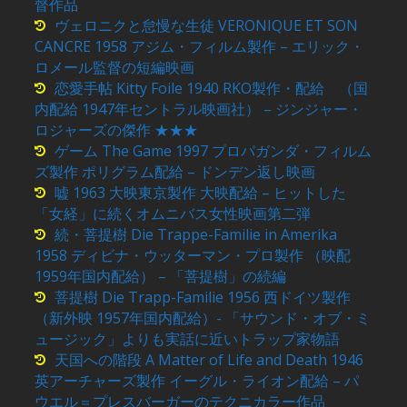
督作品
ヴェロニクと怠慢な生徒 VERONIQUE ET SON
CANCRE 1958 アジム・フィルム製作 – エリック・
ロメール監督の短編映画
恋愛手帖 Kitty Foile 1940 RKO製作・配給 （国
内配給 1947年セントラル映画社） – ジンジャー・
ロジャーズの傑作 ★★★
ゲーム The Game 1997 プロパガンダ・フィルム
ズ製作 ポリグラム配給 – ドンデン返し映画
嘘 1963 大映東京製作 大映配給 – ヒットした
「女経」に続くオムニバス女性映画第二弾
続・菩提樹 Die Trappe-Familie in Amerika
1958 ディビナ・ウッターマン・プロ製作 （映配
1959年国内配給） – 「菩提樹」の続編
菩提樹 Die Trapp-Familie 1956 西ドイツ製作
（新外映 1957年国内配給）- 「サウンド・オブ・ミ
ュージック」よりも実話に近いトラップ家物語
天国への階段 A Matter of Life and Death 1946
英アーチャーズ製作 イーグル・ライオン配給 – パ
ウエル＝プレスバーガーのテクニカラー作品