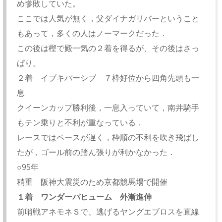
め惨敗していた。
ここでは人気が無く，父ダイナガリバーということ
もあって，多くの人はノーマークだった．
この後は樫で殿一気の２着を得るが、その後はさっ
ぱり。
２着 イブキパーシブ ７枠好位から四角先頭も一
息
クイーンカップ勝利後，一息入っていて，南井騎手
もテン乗りと不利が重なっている．
レースではペースが遅く，枠順の不利を吹き飛ばし
たが，ゴール前の踏ん張りが利かなかった．
○95年
稍重 阪神大震災のため京都競馬場で開催
１着 ワンダーパヒューム 外漸進伸
前哨戦アネモネＳで、逃げるヤングエブロスを直線