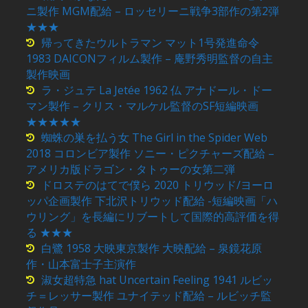
ニ製作 MGM配給 – ロッセリーニ戦争3部作の第2弾
★★★
帰ってきたウルトラマン マット1号発進命令
1983 DAICONフィルム製作 – 庵野秀明監督の自主
製作映画
ラ・ジュテ La Jetée 1962 仏 アナドール・ドー
マン製作 – クリス・マルケル監督のSF短編映画
★★★★★
蜘蛛の巣を払う女 The Girl in the Spider Web
2018 コロンビア製作 ソニー・ピクチャーズ配給 –
アメリカ版ドラゴン・タトゥーの女第二弾
ドロステのはてで僕ら 2020 トリウッド/ヨーロ
ッパ企画製作 下北沢トリウッド配給 -短編映画「ハ
ウリング」を長編にリブートして国際的高評価を得
る ★★★
白鷺 1958 大映東京製作 大映配給 – 泉鏡花原
作・山本富士子主演作
淑女超特急 hat Uncertain Feeling 1941 ルビッ
チ＝レッサー製作 ユナイテッド配給 – ルビッチ監