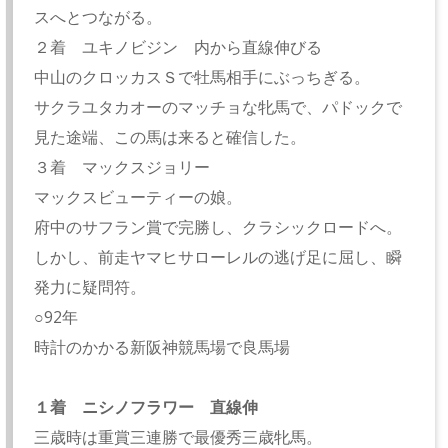
スへとつながる。
２着 ユキノビジン 内から直線伸びる
中山のクロッカスＳで牡馬相手にぶっちぎる。
サクラユタカオーのマッチョな牝馬で、パドックで
見た途端、この馬は来ると確信した。
３着 マックスジョリー
マックスビューティーの娘。
府中のサフラン賞で完勝し、クラシックロードへ。
しかし、前走ヤマヒサローレルの逃げ足に屈し、瞬
発力に疑問符。
○92年
時計のかかる新阪神競馬場で良馬場
１着 ニシノフラワー 直線伸
三歳時は重賞三連勝で最優秀三歳牝馬。