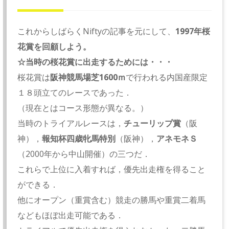
これからしばらくNiftyの記事を元にして、
1997年桜
花賞を回顧しよう。
☆当時の桜花賞に出走するためには・・・
桜花賞は
阪神競馬場芝1600ｍ
で行われる内国産限定
１８頭立てのレースであった．
（現在とはコース形態が異なる。）
当時のトライアルレースは，
チューリップ賞
（阪
神），
報知杯四歳牝馬特別
（阪神），
アネモネＳ
（2000年から中山開催）の三つだ．
これらで上位に入着すれば，優先出走権を得ること
ができる．
他にオープン（重賞含む）競走の勝馬や重賞二着馬
などもほぼ出走可能である．