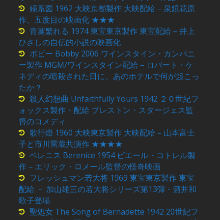
婦系図 1962 大映京都製作 大映配給 – 泉鏡花原
作、五度目の映画化 ★★★
青葉繁れる 1974 東宝東京製作 東宝配給 – 井上
ひさしの自伝的小説の映画化
ボビー Bobby 2006 ワインスタイン・カンパニ
ー製作 MGM/ワインスタイン配給 – ロバート・ケ
ネディの暗殺された日に、あのホテルで何が起こっ
たか？
殺人幻想曲 Unfaithfully Yours 1942 ２０世紀フ
ォックス製作・配給 プレストン・スタージェス監
督のコメディ
歌行燈 1960 大映東京製作 大映配給 – 山本富士
子と市川雷蔵共演作 ★★★★
ベレニス Berenice 1954 ピエール・コトレル製
作 – エリック・ロメール監督の怪奇映画
フレッシュマン若大将 1969 東宝東京製作 東宝
配給 － 加山雄三の若大将シリーズ第13弾・酒井和
歌子登場
聖処女 The Song of Bernadette 1942 20世紀フ