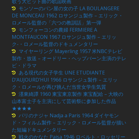
歌う大ヒット曲の歌謡映画
モンソーのパン屋の女の子 LA BOULANGERE
DE MONCEAU 1962 ロサンジュ製作 – エリック・
ロメール監督の「六つの教訓話」第一弾
モンフォーコンの農婦 FERMIERE A
MONTFAUCON 1967 ロサンジュ製作 – エリッ
ク-・ロメール監督のドキュメンタリー
マイヤーリング Mayerling 1957 米NBCテレビ
製作・放送 – オードリー・ヘップバーン主演のテレ
ビ・ドラマ
ある現代の女子学生 UNE ETUDIANTE
D’AUJOURD’HUI 1966 ロサンジュ製作 – エリッ
ク・ロメールが再び挑んだ当世女学生気質
濹東綺譚 1960 東宝東京製作 東宝配給 – 大映の
山本富士子を主演にして芸術祭に参加した作品
★★★★
パリのナジャ Nadja a Paris 1964 ダイヤモン
ド・フィルム製作 – エリック・ロメール監督が描い
た短編ドキュメンタリー
戦火のかなた Paisa 1946 ロベルト・ロッセリー