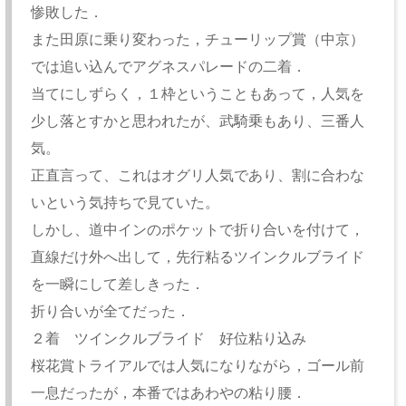
惨敗した．
また田原に乗り変わった，チューリップ賞（中京）
では追い込んでアグネスパレードの二着．
当てにしずらく，１枠ということもあって，人気を
少し落とすかと思われたが、武騎乗もあり、三番人
気。
正直言って、これはオグリ人気であり、割に合わな
いという気持ちで見ていた。
しかし、道中インのポケットで折り合いを付けて，
直線だけ外へ出して，先行粘るツインクルブライド
を一瞬にして差しきった．
折り合いが全てだった．
２着 ツインクルブライド 好位粘り込み
桜花賞トライアルでは人気になりながら，ゴール前
一息だったが，本番ではあわやの粘り腰．