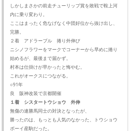
しかしまさかの前走チューリップ賞を敗戦で鞍上河
内に乗り変わり。
ここはまったく危なげなく中団好位から抜け出し、
完勝。
２着 アドラーブル 捲り外伸び
ニシノフラワーをマークでコーナーから早めに捲り
始めるが、最後まで届かず。
村本は仕掛けが早かったと悔やむ。
これがオークスにつながる。
○91年
良 阪神改装で京都開催
１着 シスタートウショウ 外伸
無傷の連勝馬同士の対決となったが、
勝ったのは、もっとも人気のなかった、トウショウ
ボーイ産駒だった。