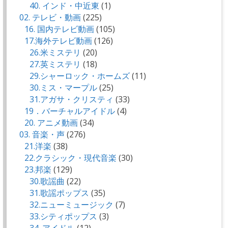
40. インド・中近東
(1)
02. テレビ・動画
(225)
16. 国内テレビ動画
(105)
17.海外テレビ動画
(126)
26.米ミステリ
(20)
27.英ミステリ
(18)
29.シャーロック・ホームズ
(11)
30.ミス・マープル
(25)
31.アガサ・クリスティ
(33)
19．バーチャルアイドル
(4)
20. アニメ動画
(34)
03. 音楽・声
(276)
21.洋楽
(38)
22.クラシック・現代音楽
(30)
23.邦楽
(129)
30.歌謡曲
(22)
31.歌謡ポップス
(35)
32.ニューミュージック
(7)
33.シティポップス
(3)
34. アイドル
(12)