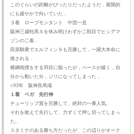
このぐらいの距離がぴったりだったようだ．展開的
にも緩やかで向いていた．
３着 ローブモンタント 中団一息
阪神三歳牝馬Ｓを休み明けわずか二戦目でヒシアマ
ゾンの二着．
田原騎乗でエルフィンＳも完勝して，一躍大本命に
推される．
横綱相撲をする羽目に陥ったが，ペースが緩く，自
分から動いた分，ジリになってしまった．
○93年 阪神良馬場
１着 ベガ 先行伸
チューリップ賞を完勝して、絶対の一番人気。
それを敢えて先行して、力ずくで押し切ってしまっ
た。
スタミナのある勝ち方だったが、この辺りがオーク