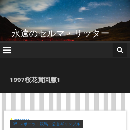
コ
ン
テ
ン
ツ
永遠のセルマ・リッター
へ
ス
キ
ッ
プ
1997桜花賞回顧1
tigerace
05. スポーツ・競馬・公営ギャンブル