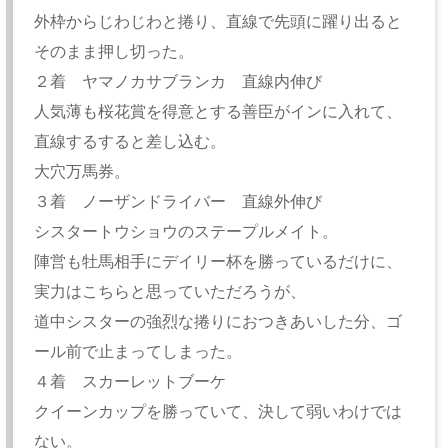
外枠からじわじわと捲り、直線で先頭に躍り出ると
そのまま押し切った。
２着 ヤマノカサブランカ 直線内伸び
人気薄も桜花賞を得意とする善臣がインに入れて、
直線するすると差し込む。
大穴万馬券。
３着 ノーザンドライバー 直線外伸び
シスタートウショウのステープルメイト。
陣営も牡馬相手にデイリー杯を勝っているだけに、
実力はこちらと思っていただろうが、
道中シスターの強烈な捲りにおつきあいした分、ゴ
ール前で止まってしまった。
４着 スカーレットブーケ
クイーンカップを勝っていて、決して弱いわけでは
ない。