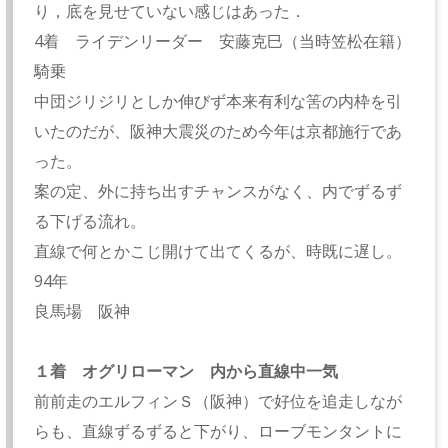
り，底を見せていない感じはあった．
4着 ライデンリーダー 安藤克巳（当時笠松在籍）
騎乗
中団ジリジリとしか伸びず本来有利な筈の内枠を引
いたのだが、阪神大震災のため今年は京都施行であ
った。
案の定、外に持ち出すチャンスがなく、内でずるず
る下げる流れ。
直線で何とかこじ開けて出てくるが、時既に遅し。
94年
良馬場 阪神
１着 オグリローマン 内から直線中一気
前前走のエルフィンＳ（阪神）で好位を追走しなが
らも、直線ずるずると下がり、ローブモンタントに