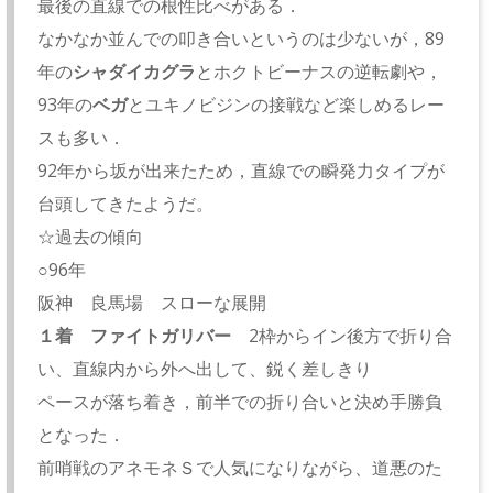
最後の直線での根性比べがある．
なかなか並んでの叩き合いというのは少ないが，89
年の
シャダイカグラ
とホクトビーナスの逆転劇や，
93年の
ベガ
とユキノビジンの接戦など楽しめるレー
スも多い．
92年から坂が出来たため，直線での瞬発力タイプが
台頭してきたようだ。
☆過去の傾向
○96年
阪神 良馬場 スローな展開
１着 ファイトガリバー
2枠からイン後方で折り合
い、直線内から外へ出して、鋭く差しきり
ペースが落ち着き，前半での折り合いと決め手勝負
となった．
前哨戦のアネモネＳで人気になりながら、道悪のた