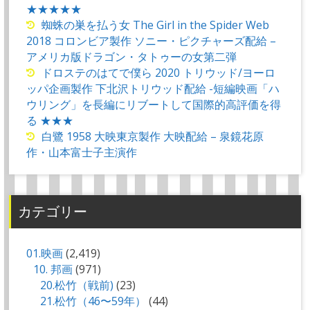
★★★★★
蜘蛛の巣を払う女 The Girl in the Spider Web
2018 コロンビア製作 ソニー・ピクチャーズ配給 –
アメリカ版ドラゴン・タトゥーの女第二弾
ドロステのはてで僕ら 2020 トリウッド/ヨーロ
ッパ企画製作 下北沢トリウッド配給 -短編映画「ハ
ウリング」を長編にリブートして国際的高評価を得
る ★★★
白鷺 1958 大映東京製作 大映配給 – 泉鏡花原
作・山本富士子主演作
カテゴリー
01.映画
(2,419)
10. 邦画
(971)
20.松竹（戦前)
(23)
21.松竹（46〜59年）
(44)