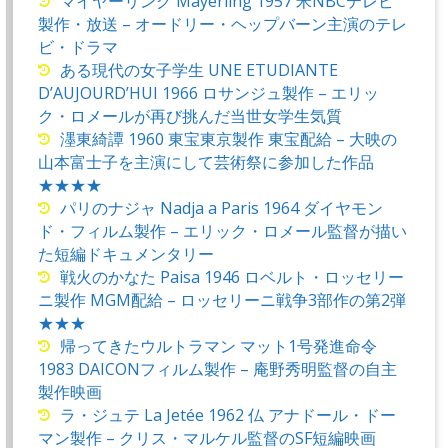
マイヤーリング Mayerling 1957 米NBCテレビ
製作・放送 – オードリー・ヘップバーン主演のテレ
ビ・ドラマ
ある現代の女子学生 UNE ETUDIANTE
D’AUJOURD’HUI 1966 ロサンジュ製作 – エリッ
ク・ロメールが再び挑んだ当世女学生気質
濹東綺譚 1960 東宝東京製作 東宝配給 – 大映の
山本富士子を主演にして芸術祭に参加した作品
★★★★
パリのナジャ Nadja a Paris 1964 ダイヤモン
ド・フィルム製作 – エリック・ロメール監督が描い
た短編ドキュメンタリー
戦火のかなた Paisa 1946 ロベルト・ロッセリー
ニ製作 MGM配給 – ロッセリーニ戦争3部作の第2弾
★★★
帰ってきたウルトラマン マット1号発進命令
1983 DAICONフィルム製作 – 庵野秀明監督の自主
製作映画
ラ・ジュテ La Jetée 1962 仏 アナドール・ドー
マン製作 – クリス・マルケル監督のSF短編映画