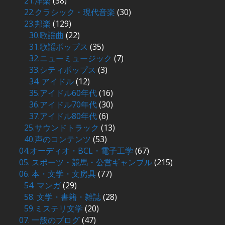
21.洋楽
(38)
22.クラシック・現代音楽
(30)
23.邦楽
(129)
30.歌謡曲
(22)
31.歌謡ポップス
(35)
32.ニューミュージック
(7)
33.シティポップス
(3)
34. アイドル
(12)
35.アイドル60年代
(16)
36.アイドル70年代
(30)
37.アイドル80年代
(6)
25.サウンドトラック
(13)
40.声のコンテンツ
(53)
04.オーディオ・BCL・電子工学
(67)
05. スポーツ・競馬・公営ギャンブル
(215)
06. 本・文学・文房具
(77)
54. マンガ
(29)
58. 文学・書籍・雑誌
(28)
59.ミステリ文学
(20)
07. 一般のブログ
(47)