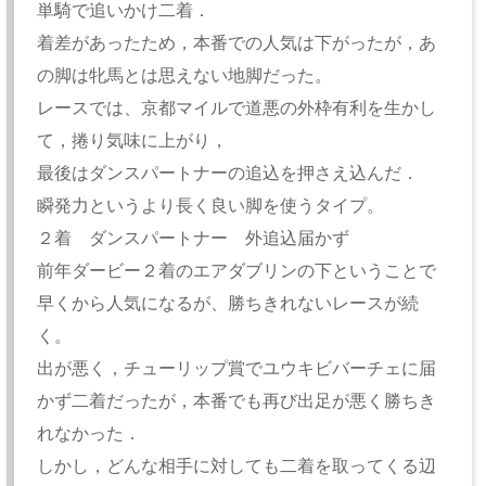
単騎で追いかけ二着．
着差があったため，本番での人気は下がったが，あ
の脚は牝馬とは思えない地脚だった。
レースでは、京都マイルで道悪の外枠有利を生かし
て，捲り気味に上がり，
最後はダンスパートナーの追込を押さえ込んだ．
瞬発力というより長く良い脚を使うタイプ。
２着 ダンスパートナー 外追込届かず
前年ダービー２着のエアダブリンの下ということで
早くから人気になるが、勝ちきれないレースが続
く。
出が悪く，チューリップ賞でユウキビバーチェに届
かず二着だったが，本番でも再び出足が悪く勝ちき
れなかった．
しかし，どんな相手に対しても二着を取ってくる辺