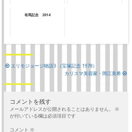
有馬記念 2014
投
エリモジョージ物語3 （宝塚記念 1978）
稿
カリスマ美容家・岡江美希
ナ
ビ
ゲ
コメントを残す
ー
メールアドレスが公開されることはありません。
※
シ
が付いている欄は必須項目です
ョ
コメント
※
ン