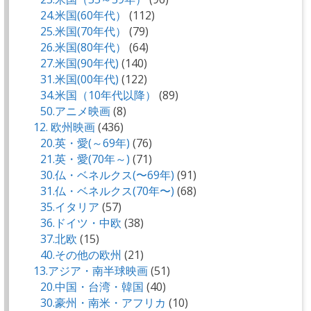
24.米国(60年代）
(112)
25.米国(70年代）
(79)
26.米国(80年代）
(64)
27.米国(90年代)
(140)
31.米国(00年代)
(122)
34.米国（10年代以降）
(89)
50.アニメ映画
(8)
12. 欧州映画
(436)
20.英・愛(～69年)
(76)
21.英・愛(70年～)
(71)
30.仏・ベネルクス(〜69年)
(91)
31.仏・ベネルクス(70年〜)
(68)
35.イタリア
(57)
36.ドイツ・中欧
(38)
37.北欧
(15)
40.その他の欧州
(21)
13.アジア・南半球映画
(51)
20.中国・台湾・韓国
(40)
30.豪州・南米・アフリカ
(10)