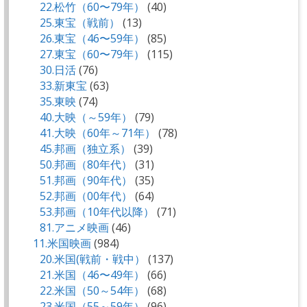
22.松竹（60〜79年）
(40)
25.東宝（戦前）
(13)
26.東宝（46〜59年）
(85)
27.東宝（60〜79年）
(115)
30.日活
(76)
33.新東宝
(63)
35.東映
(74)
40.大映（～59年）
(79)
41.大映（60年～71年）
(78)
45.邦画（独立系）
(39)
50.邦画（80年代）
(31)
51.邦画（90年代）
(35)
52.邦画（00年代）
(64)
53.邦画（10年代以降）
(71)
81.アニメ映画
(46)
11.米国映画
(984)
20.米国(戦前・戦中）
(137)
21.米国（46〜49年）
(66)
22.米国（50～54年）
(68)
23.米国（55～59年）
(96)