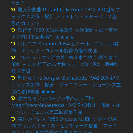
たか？
殺人幻想曲 Unfaithfully Yours 1942 ２０世紀フ
ォックス製作・配給 プレストン・スタージェス監
督のコメディ
歌行燈 1960 大映東京製作 大映配給 – 山本富士
子と市川雷蔵共演作 ★★★★
ベレニス Berenice 1954 ピエール・コトレル製
作 – エリック・ロメール監督の怪奇映画
フレッシュマン若大将 1969 東宝東京製作 東宝
配給 － 加山雄三の若大将シリーズ第13弾・酒井和
歌子登場
聖処女 The Song of Bernadette 1942 20世紀フ
ォックス製作・配給 – ジェニファー・ジョーンズ主
演の傑作映画 ★★★
偉大なるアンバーソン家の人々 The
Magnificent Ambersons 1942 RKO製作・配給 – オ
ーソン・ウェルズ第二回監督作品
殺しのドレス 1980 Dressed to Kill シネマ77製
作 フィルムウェイズ・ピクチャーズ配当 – ブライ
アン・デパルマ監督の官能ミステリー