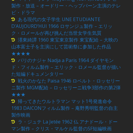
製作・放送 – オードリー・ヘップバーン主演のテレ
ビ・ドラマ
ある現代の女子学生 UNE ETUDIANTE
D’AUJOURD’HUI 1966 ロサンジュ製作 – エリッ
ク・ロメールが再び挑んだ当世女学生気質
濹東綺譚 1960 東宝東京製作 東宝配給 – 大映の
山本富士子を主演にして芸術祭に参加した作品
★★★★
パリのナジャ Nadja a Paris 1964 ダイヤモン
ド・フィルム製作 – エリック・ロメール監督が描い
た短編ドキュメンタリー
戦火のかなた Paisa 1946 ロベルト・ロッセリー
ニ製作 MGM配給 – ロッセリーニ戦争3部作の第2弾
★★★
帰ってきたウルトラマン マット1号発進命令
1983 DAICONフィルム製作 – 庵野秀明監督の自主
製作映画
ラ・ジュテ La Jetée 1962 仏 アナドール・ドー
マン製作 – クリス・マルケル監督のSF短編映画