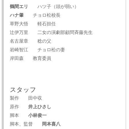
鶴間エリ
ハツ子（頭が弱い）
ハナ肇
チョロ松校長
草野大悟 軽石担任
辻伊万里 二女の演劇部顧問斉藤先生
名古屋章 稔の父
岩崎智江 チョロ松の妻
岸田森 教育委員
スタッフ
製作 田中収
原作
井上ひさし
脚本
小林俊一
脚本、監督
岡本喜八