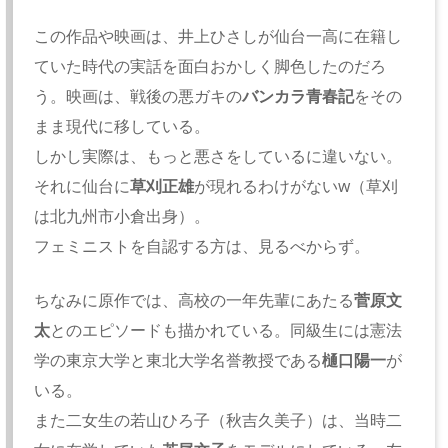
この作品や映画は、井上ひさしが仙台一高に在籍し
ていた時代の実話を面白おかしく脚色したのだろ
う。映画は、戦後の悪ガキの
バンカラ青春記
をその
まま現代に移している。
しかし実際は、もっと悪さをしているに違いない。
それに仙台に
草刈正雄
が現れるわけがないw（草刈
は北九州市小倉出身）。
フェミニストを自認する方は、見るべからず。
ちなみに原作では、高校の一年先輩にあたる
菅原文
太
とのエピソードも描かれている。同級生には憲法
学の東京大学と東北大学名誉教授である
樋口陽一
が
いる。
また二女生の若山ひろ子（秋吉久美子）は、当時二