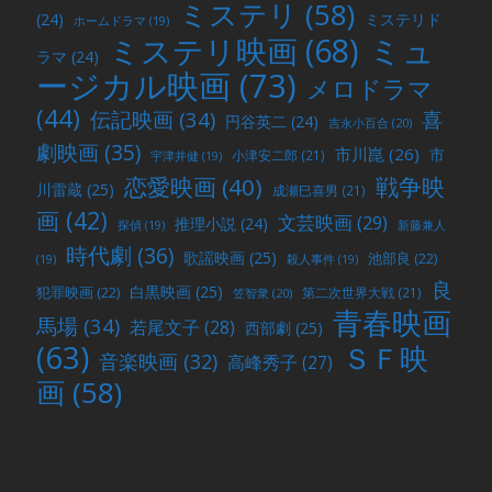
ミステリ
(58)
(24)
ミステリド
ホームドラマ
(19)
ミュ
ミステリ映画
(68)
ラマ
(24)
ージカル映画
(73)
メロドラマ
(44)
喜
伝記映画
(34)
円谷英二
(24)
吉永小百合
(20)
劇映画
(35)
市川崑
(26)
市
小津安二郎
(21)
宇津井健
(19)
戦争映
恋愛映画
(40)
川雷蔵
(25)
成瀬巳喜男
(21)
画
(42)
文芸映画
(29)
推理小説
(24)
探偵
(19)
新藤兼人
時代劇
(36)
歌謡映画
(25)
池部良
(22)
(19)
殺人事件
(19)
良
白黒映画
(25)
犯罪映画
(22)
第二次世界大戦
(21)
笠智衆
(20)
青春映画
馬場
(34)
若尾文子
(28)
西部劇
(25)
(63)
ＳＦ映
音楽映画
(32)
高峰秀子
(27)
画
(58)