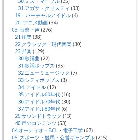
30.ミス・マープル
(25)
31.アガサ・クリスティ
(33)
19．バーチャルアイドル
(4)
20. アニメ動画
(34)
03. 音楽・声
(276)
21.洋楽
(38)
22.クラシック・現代音楽
(30)
23.邦楽
(129)
30.歌謡曲
(22)
31.歌謡ポップス
(35)
32.ニューミュージック
(7)
33.シティポップス
(3)
34. アイドル
(12)
35.アイドル60年代
(16)
36.アイドル70年代
(30)
37.アイドル80年代
(6)
25.サウンドトラック
(13)
40.声のコンテンツ
(53)
04.オーディオ・BCL・電子工学
(67)
05. スポーツ・競馬・公営ギャンブル
(215)