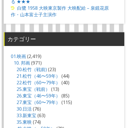
る ★★★
白鷺 1958 大映東京製作 大映配給 – 泉鏡花原
作・山本富士子主演作
カテゴリー
01.映画
(2,419)
10. 邦画
(971)
20.松竹（戦前)
(23)
21.松竹（46〜59年）
(44)
22.松竹（60〜79年）
(40)
25.東宝（戦前）
(13)
26.東宝（46〜59年）
(85)
27.東宝（60〜79年）
(115)
30.日活
(76)
33.新東宝
(63)
35.東映
(74)