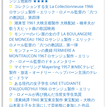
ンジュ他製作 ★★★★
コレクションする女 La Collectionneuse 1966
ロサンジュ製作 – エリック・ロメール監督の「六つ
の教訓話」第四弾
潮来笠 1961 大映京都製作 大映配給 – 橋幸夫が
歌う大ヒット曲の歌謡映画
モンソーのパン屋の女の子 LA BOULANGERE
DE MONCEAU 1962 ロサンジュ製作 – エリック・
ロメール監督の「六つの教訓話」第一弾
モンフォーコンの農婦 FERMIERE A
MONTFAUCON 1967 ロサンジュ製作 – エリッ
ク-・ロメール監督のドキュメンタリー
マイヤーリング Mayerling 1957 米NBCテレビ
製作・放送 – オードリー・ヘップバーン主演のテレ
ビ・ドラマ
ある現代の女子学生 UNE ETUDIANTE
D’AUJOURD’HUI 1966 ロサンジュ製作 – エリッ
ク・ロメールが再び挑んだ当世女学生気質
濹東綺譚 1960 東宝東京製作 東宝配給 – 大映の
山本富士子を主演にして芸術祭に参加した作品