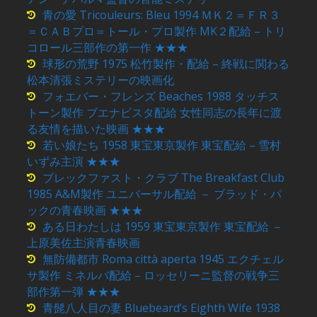
青の愛 Tricouleurs: Bleu 1994 ＭＫ２＝ＦＲ３
＝ＣＡＢプロ＝トール・プロ製作 MK２配給 – トリ
コロール三部作の第一作 ★★★
球形の荒野 1975 松竹製作・配給 – 終戦に関わる
松本清張ミステリーの映画化
フォエバー・フレンズ Beaches 1988 タッチス
トーン製作 ブエナビスタ配給 女性同志の長年に渡
る友情を描いた映画 ★★★
若い娘たち 1958 東宝東京製作 東宝配給 – 雪村
いずみ主演 ★★★
ブレックファスト・クラブ The Breakfast Club
1985 A&M製作 ユニバーサル配給 － ブラッド・パ
ックの青春映画 ★★★
ある日わたしは 1959 東宝東京製作 東宝配給 －
上原美佐主演青春映画
無防備都市 Roma città aperta 1945 エクチェル
サ製作 ミネルバ配給 – ロッセリーニ監督の戦争三
部作第一弾 ★★★
青髭八人目の妻 Bluebeard’s Eighth Wife 1938