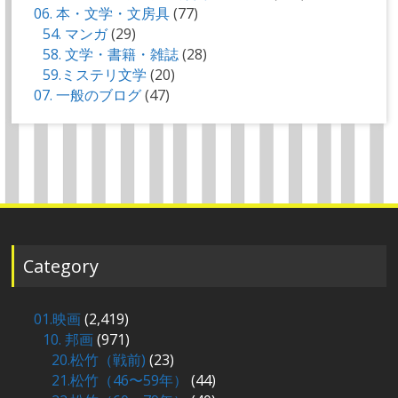
06. 本・文学・文房具
(77)
54. マンガ
(29)
58. 文学・書籍・雑誌
(28)
59.ミステリ文学
(20)
07. 一般のブログ
(47)
Category
01.映画
(2,419)
10. 邦画
(971)
20.松竹（戦前)
(23)
21.松竹（46〜59年）
(44)