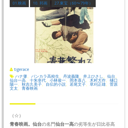
01.映画
10. 邦画
27.東宝（60〜79年）
tigerace
ハナ肇
バンカラ高校生
丹波義隆
井上ひさし
仙台
、
、
、
、
、
仙台一高
十朱幸代
小林俊一
岡本喜八
木村大作
樋口
、
、
、
、
、
陽一
秋吉久美子
自伝的小説
若尾文子
草刈正雄
菅原
、
、
、
、
、
文太
青春映画
、
（☆）
青春映画。
仙台
の名門
仙台一高
の劣等生が日比谷高