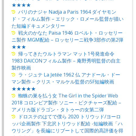
★★★★
パリのナジャ Nadja a Paris 1964 ダイヤモン
ド・フィルム製作 – エリック・ロメール監督が描い
た短編ドキュメンタリー
戦火のかなた Paisa 1946 ロベルト・ロッセリー
ニ製作 MGM配給 – ロッセリーニ戦争3部作の第2弾
★★★
帰ってきたウルトラマン マット1号発進命令
1983 DAICONフィルム製作 – 庵野秀明監督の自主
製作映画
ラ・ジュテ La Jetée 1962 仏 アナドール・ドー
マン製作 – クリス・マルケル監督のSF短編映画
★★★★★
蜘蛛の巣を払う女 The Girl in the Spider Web
2018 コロンビア製作 ソニー・ピクチャーズ配給 –
アメリカ版ドラゴン・タトゥーの女第二弾
ドロステのはてで僕ら 2020 トリウッド/ヨーロ
ッパ企画製作 下北沢トリウッド配給 -短編映画「ハ
ウリング」を長編にリブートして国際的高評価を得