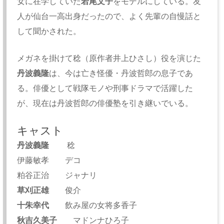
女に在学していた
若尾文子
をモデルにしている。友
人が仙台一高出身だったので、よく先輩の自慢話と
して聞かされた。
メガネを掛けて稔（原作者井上ひさし）役を演じた
丹波義隆
は、今は亡き怪優・丹波哲郎の息子であ
る。俳優として戦隊モノや刑事ドラマで活躍した
が、現在は丹波哲郎の俳優塾を引き継いでいる。
キャスト
丹波義隆
稔
伊藤敏孝 デコ
粕谷正治 ジャナリ
草刈正雄
俊介
十朱幸代
飲み屋の女将多香子
秋吉久美子
マドンナひろ子