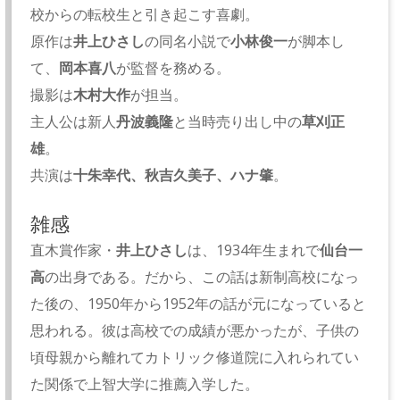
校からの転校生と引き起こす喜劇。
原作は
井上ひさし
の同名小説で
小林俊一
が脚本し
て、
岡本喜八
が監督を務める。
撮影は
木村大作
が担当。
主人公は新人
丹波義隆
と当時売り出し中の
草刈正
雄
。
共演は
十朱幸代、秋吉久美子、ハナ肇
。
雑感
直木賞作家・
井上ひさし
は、1934年生まれで
仙台一
高
の出身である。だから、この話は新制高校になっ
た後の、1950年から1952年の話が元になっていると
思われる。彼は高校での成績が悪かったが、子供の
頃母親から離れてカトリック修道院に入れられてい
た関係で上智大学に推薦入学した。