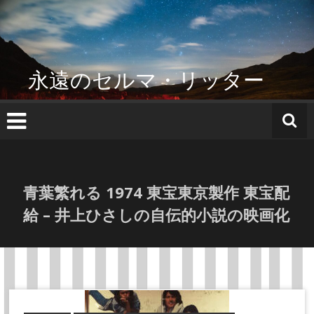
コ
ン
テ
ン
ツ
永遠のセルマ・リッター
へ
ス
キ
ッ
プ
青葉繁れる 1974 東宝東京製作 東宝配
給 – 井上ひさしの自伝的小説の映画化