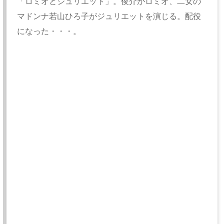
「ロミオとジュリエット」。俊介がロミオ、二女の
マドンナ若山ひろ子がジュリエットを演じる。配役
になった・・・。
数日後、突然俊介が失踪した。だが翌朝ひょっこり
俊介が現われ、ひろ子が退学して東京へ行った、と
稔たちに言った。ひろ子が去った演劇部は火が消え
たようである。それでは、と稔、デコ、ジャナリは
手当り次第宮二女演劇部員にモーションをかける。
だが、俊介と共に松島の五大堂で彼女たちと待ち合
せるが、やって来たのはデブのたん瘤一人。他の三
人は体良く逃げたが、デコが残って破れかぶれで彼
女を襲うが、たん瘤はパンツを二枚はき、下には水
着をつけた完全武装だったため未遂に終る。帰り
道、仙石線の車内でチョロ松とお多香さんの仲睦ま
じい姿を見た四人は、腹いせにチョロ松を殴り倒