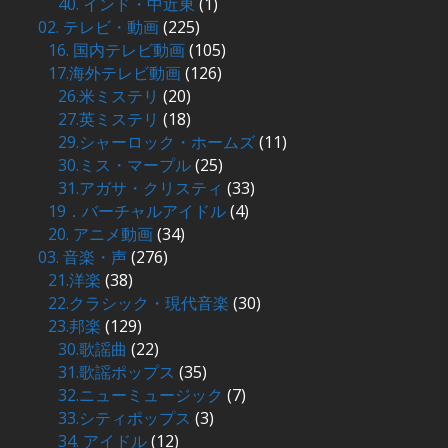
40. インド・中近東
(1)
02. テレビ・動画
(225)
16. 国内テレビ動画
(105)
17.海外テレビ動画
(126)
26.米ミステリ
(20)
27.英ミステリ
(18)
29.シャーロック・ホームズ
(11)
30.ミス・マープル
(25)
31.アガサ・クリスティ
(33)
19．バーチャルアイドル
(4)
20. アニメ動画
(34)
03. 音楽・声
(276)
21.洋楽
(38)
22.クラシック・現代音楽
(30)
23.邦楽
(129)
30.歌謡曲
(22)
31.歌謡ポップス
(35)
32.ニューミュージック
(7)
33.シティポップス
(3)
34. アイドル
(12)