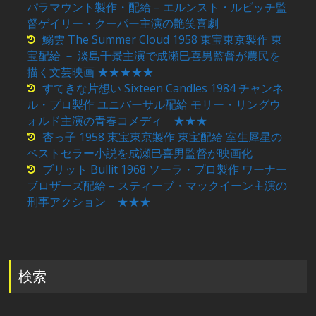
パラマウント製作・配給 – エルンスト・ルビッチ監
督ゲイリー・クーパー主演の艶笑喜劇
鰯雲 The Summer Cloud 1958 東宝東京製作 東
宝配給 － 淡島千景主演で成瀬巳喜男監督が農民を
描く文芸映画 ★★★★★
すてきな片想い Sixteen Candles 1984 チャンネ
ル・プロ製作 ユニバーサル配給 モリー・リングウ
ォルド主演の青春コメディ ★★★
杏っ子 1958 東宝東京製作 東宝配給 室生犀星の
ベストセラー小説を成瀬巳喜男監督が映画化
ブリット Bullit 1968 ソーラ・プロ製作 ワーナー
ブロザーズ配給 – スティーブ・マックイーン主演の
刑事アクション ★★★
検索