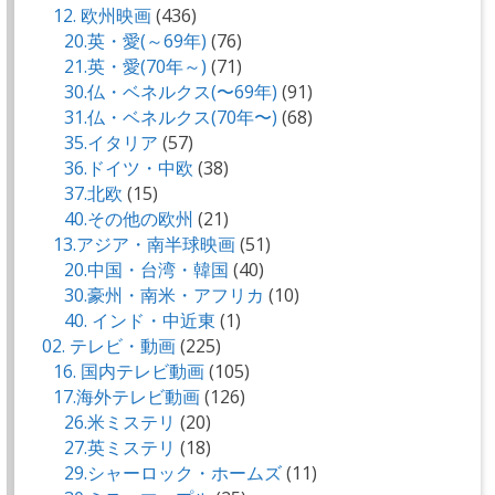
12. 欧州映画
(436)
20.英・愛(～69年)
(76)
21.英・愛(70年～)
(71)
30.仏・ベネルクス(〜69年)
(91)
31.仏・ベネルクス(70年〜)
(68)
35.イタリア
(57)
36.ドイツ・中欧
(38)
37.北欧
(15)
40.その他の欧州
(21)
13.アジア・南半球映画
(51)
20.中国・台湾・韓国
(40)
30.豪州・南米・アフリカ
(10)
40. インド・中近東
(1)
02. テレビ・動画
(225)
16. 国内テレビ動画
(105)
17.海外テレビ動画
(126)
26.米ミステリ
(20)
27.英ミステリ
(18)
29.シャーロック・ホームズ
(11)