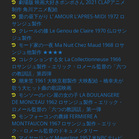
劇場版 映画大好きポンポさん 2021 CLAPアニメ
制作 角川アニメ配給
愛の昼下がり L’ AMOUR L’APRES-MIDI 1972 ロ
サンジュ製作
クレールの膝 Le Genou de Claire 1970 仏ロサン
ジュ製作
モード家の一夜 Ma Nuit Chez Maud 1968 ロサ
ンジュ他製作 ★★★★
コレクションする女 La Collectionneuse 1966
ロサンジュ製作 – エリック・ロメール監督の「六つ
の教訓話」第四弾
潮来笠 1961 大映京都製作 大映配給 – 橋幸夫が
歌う大ヒット曲の歌謡映画
モンソーのパン屋の女の子 LA BOULANGERE
DE MONCEAU 1962 ロサンジュ製作 – エリック・
ロメール監督の「六つの教訓話」第一弾
モンフォーコンの農婦 FERMIERE A
MONTFAUCON 1967 ロサンジュ製作 – エリッ
ク-・ロメール監督のドキュメンタリー
マイヤーリング Mayerling 1957 米NBCテレビ