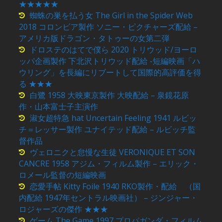
★★★★★
蜘蛛の巣を払う女 The Girl in the Spider Web
2018 コロンビア製作 ソニー・ピクチャーズ配給 –
アメリカ版ドラゴン・タトゥーの女第二弾
ドロステのはてで僕ら 2020 トリウッド/ヨーロ
ッパ企画製作 下北沢トリウッド配給 -短編映画「ハ
ウリング」を長編にリブートして国際的高評価を得
る ★★★
白鷺 1958 大映東京製作 大映配給 – 泉鏡花原
作・山本富士子主演作
淑女超特急 hat Uncertain Feeling 1941 ルビッ
チ＝レッサー製作 ユナイテッド配給 – ルビッチ監
督作品
ヴェロニクと怠慢な生徒 VERONIQUE ET SON
CANCRE 1958 アジム・フィルム製作 – エリック・
ロメール監督の短編映画
恋愛手帖 Kitty Foile 1940 RKO製作・配給 （国
内配給 1947年セントラル映画社） – ジンジャー・
ロジャーズの傑作 ★★★
ゲーム The Game 1997 プロパガンダ・フィルム