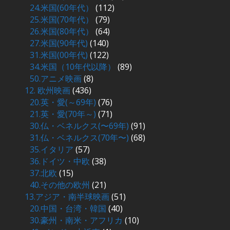
24.米国(60年代）
(112)
25.米国(70年代）
(79)
26.米国(80年代）
(64)
27.米国(90年代)
(140)
31.米国(00年代)
(122)
34.米国（10年代以降）
(89)
50.アニメ映画
(8)
12. 欧州映画
(436)
20.英・愛(～69年)
(76)
21.英・愛(70年～)
(71)
30.仏・ベネルクス(〜69年)
(91)
31.仏・ベネルクス(70年〜)
(68)
35.イタリア
(57)
36.ドイツ・中欧
(38)
37.北欧
(15)
40.その他の欧州
(21)
13.アジア・南半球映画
(51)
20.中国・台湾・韓国
(40)
30.豪州・南米・アフリカ
(10)