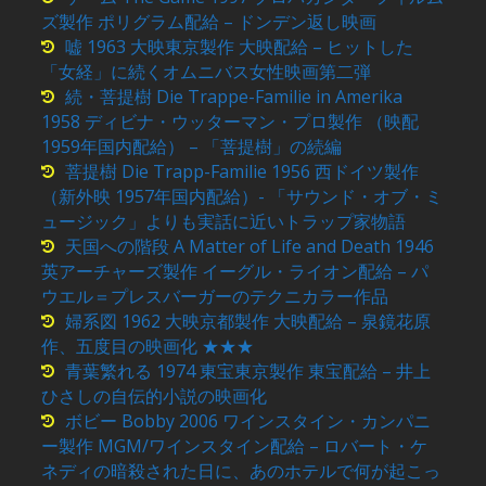
ズ製作 ポリグラム配給 – ドンデン返し映画
嘘 1963 大映東京製作 大映配給 – ヒットした
「女経」に続くオムニバス女性映画第二弾
続・菩提樹 Die Trappe-Familie in Amerika
1958 ディビナ・ウッターマン・プロ製作 （映配
1959年国内配給） – 「菩提樹」の続編
菩提樹 Die Trapp-Familie 1956 西ドイツ製作
（新外映 1957年国内配給）- 「サウンド・オブ・ミ
ュージック」よりも実話に近いトラップ家物語
天国への階段 A Matter of Life and Death 1946
英アーチャーズ製作 イーグル・ライオン配給 – パ
ウエル＝プレスバーガーのテクニカラー作品
婦系図 1962 大映京都製作 大映配給 – 泉鏡花原
作、五度目の映画化 ★★★
青葉繁れる 1974 東宝東京製作 東宝配給 – 井上
ひさしの自伝的小説の映画化
ボビー Bobby 2006 ワインスタイン・カンパニ
ー製作 MGM/ワインスタイン配給 – ロバート・ケ
ネディの暗殺された日に、あのホテルで何が起こっ