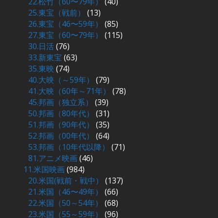
22.松竹（60〜79年）
(40)
25.東宝（戦前）
(13)
26.東宝（46〜59年）
(85)
27.東宝（60〜79年）
(115)
30.日活
(76)
33.新東宝
(63)
35.東映
(74)
40.大映（～59年）
(79)
41.大映（60年～71年）
(78)
45.邦画（独立系）
(39)
50.邦画（80年代）
(31)
51.邦画（90年代）
(35)
52.邦画（00年代）
(64)
53.邦画（10年代以降）
(71)
81.アニメ映画
(46)
11.米国映画
(984)
20.米国(戦前・戦中）
(137)
21.米国（46〜49年）
(66)
22.米国（50～54年）
(68)
23.米国（55～59年）
(96)