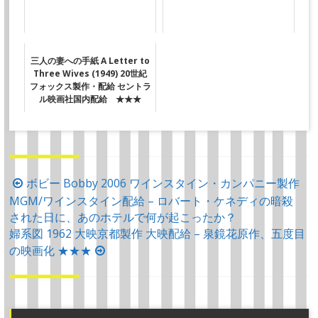
三人の妻への手紙 A Letter to
Three Wives (1949) 20世紀
フォックス製作・配給 セントラ
ル映画社国内配給 ★★★
投
ボビー Bobby 2006 ワインスタイン・カンパニー製作
MGM/ワインスタイン配給 – ロバート・ケネディの暗殺
稿
された日に、あのホテルで何が起こったか？
ナ
婦系図 1962 大映京都製作 大映配給 – 泉鏡花原作、五度目
ビ
の映画化 ★★★
ゲ
ー
シ