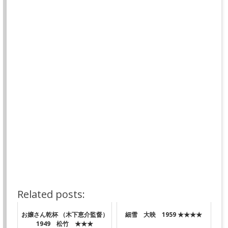
し、手当り次第に市中の看板、標札を盗み、創立記
念日の行事に出品してしまった。これが県教育委員
会の耳に入り、強姦未遂事件と、この看板事件の責
任をとってチョロ松校長が辞職願いを出した。この
事を知った四人は、退学届を胸に、教育委員会に押
しかけて一部始終を話すが、チョロ松の辞職願は受
理される。
数日後、チョロ松が気にかかって、四人が訪ねてみ
ると、松田英語塾を作って働いていた。それを見て
安心した四人は、名刺代わりに塾の看板を盗んで逃
げた。
Related posts:
お嬢さん乾杯 （木下恵介監督）
細雪 大映 1959 ★★★★
1949 松竹 ★★★