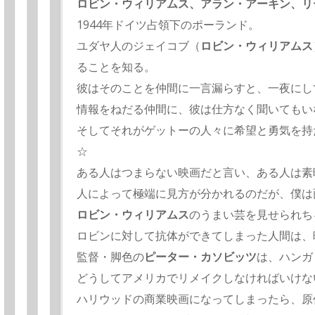
ロビン・ウィリアムス、アラン・アーキン、リ
1944年ドイツ占領下のポーランド。
ユダヤ人のジェイコブ（
ロビン・ウィリアムス
ることを知る。
彼はそのことを仲間に一言漏らすと、一夜にし
情報をねだる仲間に、彼は仕方なく聞いてもい
そしてそれがゲットーの人々に希望と勇気を持
☆
ある人はつまらない映画だと言い、ある人は素
人によって極端に見方が分かれるのだが、僕は
ロビン・ウィリアムス
のうまい芸を見せられち
ロビンに対して抗体ができてしまった人間は、
監督・脚色の
ピーター・カソビッツ
は、ハンガ
どうしてアメリカでリメイクしなければいけな
ハリウッドの商業映画になってしまったら、原