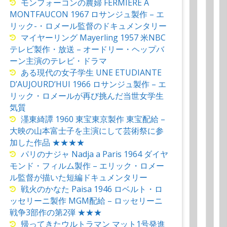
モンフォーコンの農婦 FERMIERE A
MONTFAUCON 1967 ロサンジュ製作 – エ
リック-・ロメール監督のドキュメンタリー
マイヤーリング Mayerling 1957 米NBC
テレビ製作・放送 – オードリー・ヘップバ
ーン主演のテレビ・ドラマ
ある現代の女子学生 UNE ETUDIANTE
D’AUJOURD’HUI 1966 ロサンジュ製作 – エ
リック・ロメールが再び挑んだ当世女学生
気質
濹東綺譚 1960 東宝東京製作 東宝配給 –
大映の山本富士子を主演にして芸術祭に参
加した作品 ★★★★
パリのナジャ Nadja a Paris 1964 ダイヤ
モンド・フィルム製作 – エリック・ロメー
ル監督が描いた短編ドキュメンタリー
戦火のかなた Paisa 1946 ロベルト・ロ
ッセリーニ製作 MGM配給 – ロッセリーニ
戦争3部作の第2弾 ★★★
帰ってきたウルトラマン マット1号発進