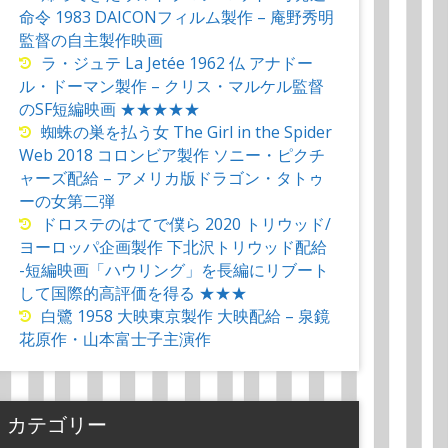
命令 1983 DAICONフィルム製作 – 庵野秀明
監督の自主製作映画
ラ・ジュテ La Jetée 1962 仏 アナドー
ル・ドーマン製作 – クリス・マルケル監督
のSF短編映画 ★★★★★
蜘蛛の巣を払う女 The Girl in the Spider
Web 2018 コロンビア製作 ソニー・ピクチ
ャーズ配給 – アメリカ版ドラゴン・タトゥ
ーの女第二弾
ドロステのはてで僕ら 2020 トリウッド/
ヨーロッパ企画製作 下北沢トリウッド配給
-短編映画「ハウリング」を長編にリブート
して国際的高評価を得る ★★★
白鷺 1958 大映東京製作 大映配給 – 泉鏡
花原作・山本富士子主演作
カテゴリー