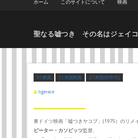
ホーム
このサイトについて
映画
聖なる嘘つき その名はジェイコブ
01.映画
11.米国映画
27.米国(90年代)
tigerace
東ドイツ映画「嘘つきヤコブ」(1975）のリメ
ピーター・カソビッツ
監督、