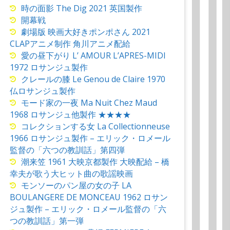
時の面影 The Dig 2021 英国製作
開幕戦
劇場版 映画大好きポンポさん 2021
CLAPアニメ制作 角川アニメ配給
愛の昼下がり L’ AMOUR L’APRES-MIDI
1972 ロサンジュ製作
クレールの膝 Le Genou de Claire 1970
仏ロサンジュ製作
モード家の一夜 Ma Nuit Chez Maud
1968 ロサンジュ他製作 ★★★★
コレクションする女 La Collectionneuse
1966 ロサンジュ製作 – エリック・ロメール
監督の「六つの教訓話」第四弾
潮来笠 1961 大映京都製作 大映配給 – 橋
幸夫が歌う大ヒット曲の歌謡映画
モンソーのパン屋の女の子 LA
BOULANGERE DE MONCEAU 1962 ロサン
ジュ製作 – エリック・ロメール監督の「六
つの教訓話」第一弾