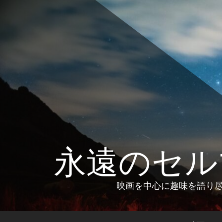
コ
ン
テ
ン
ツ
へ
ス
キ
ッ
プ
永遠のセル
映画を中心に趣味を語り尽く