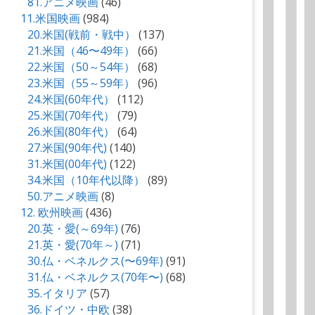
81.アニメ映画
(46)
11.米国映画
(984)
20.米国(戦前・戦中）
(137)
21.米国（46〜49年）
(66)
22.米国（50～54年）
(68)
23.米国（55～59年）
(96)
24.米国(60年代）
(112)
25.米国(70年代）
(79)
26.米国(80年代）
(64)
27.米国(90年代)
(140)
31.米国(00年代)
(122)
34.米国（10年代以降）
(89)
50.アニメ映画
(8)
12. 欧州映画
(436)
20.英・愛(～69年)
(76)
21.英・愛(70年～)
(71)
30.仏・ベネルクス(〜69年)
(91)
31.仏・ベネルクス(70年〜)
(68)
35.イタリア
(57)
36.ドイツ・中欧
(38)