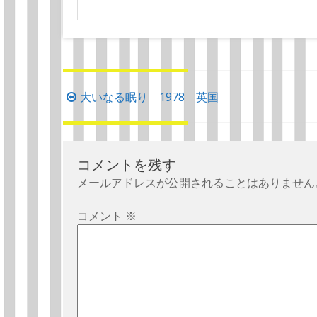
投
大いなる眠り 1978 英国
稿
ナ
ビ
コメントを残す
ゲ
メールアドレスが公開されることはありません
ー
シ
コメント
※
ョ
ン