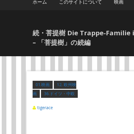
ホーム
このサイトについて
映画
続・菩提樹 Die Trappe-Fami
– 「菩提樹」の続編
01.映画
12. 欧州映
画
36.ドイツ・中欧
tigerace