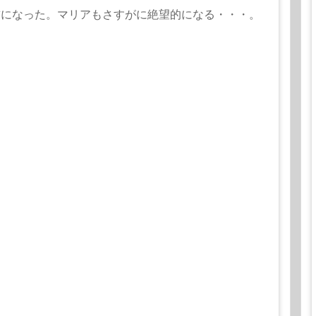
前になった。マリアもさすがに絶望的になる・・・。
ンマーフィールド夫人は、自宅パーティに一家を呼
夫人に5000ドルの融資を申し込む。ハンマーフィ
ドルを与える代わりに出演料の10％をもらうことで契
れたオーストラリア貴族トラップ一家の顔を見にく
リアは故郷ザルツブルグに似た土地と廃屋を見つけ
っさにマリアは軽快な歌を歌うと、会場の雰囲気が
ザンナ」を歌った。すると大喝采が起った。こうし
修繕工事を始めた矢先、ニューヨークの移民局から
てくれて、一家は米国滞在の延長を認められる。