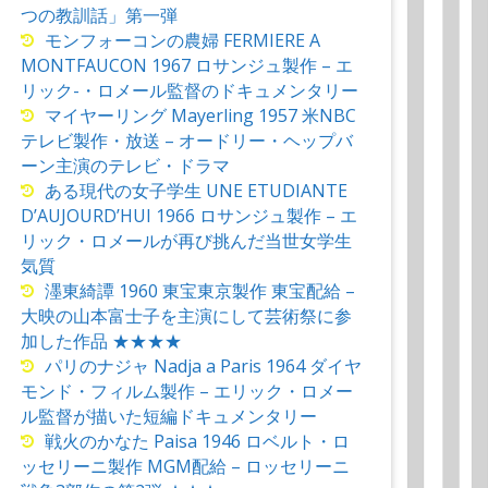
つの教訓話」第一弾
モンフォーコンの農婦 FERMIERE A
MONTFAUCON 1967 ロサンジュ製作 – エ
リック-・ロメール監督のドキュメンタリー
マイヤーリング Mayerling 1957 米NBC
テレビ製作・放送 – オードリー・ヘップバ
ーン主演のテレビ・ドラマ
ある現代の女子学生 UNE ETUDIANTE
D’AUJOURD’HUI 1966 ロサンジュ製作 – エ
リック・ロメールが再び挑んだ当世女学生
気質
濹東綺譚 1960 東宝東京製作 東宝配給 –
大映の山本富士子を主演にして芸術祭に参
加した作品 ★★★★
パリのナジャ Nadja a Paris 1964 ダイヤ
モンド・フィルム製作 – エリック・ロメー
ル監督が描いた短編ドキュメンタリー
戦火のかなた Paisa 1946 ロベルト・ロ
ッセリーニ製作 MGM配給 – ロッセリーニ