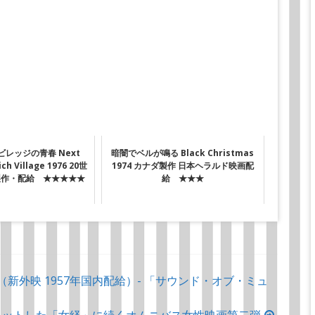
て、音楽活動を続けたのであった
レッジの青春 Next
暗闇でベルが鳴る Black Christmas
ch Village 1976 20世
1974 カナダ製作 日本ヘラルド映画配
製作・配給 ★★★★★
給 ★★★
イツ製作 （新外映 1957年国内配給）- 「サウンド・オブ・ミュ