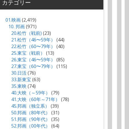
カテゴリー
01.映画
(2,419)
10. 邦画
(971)
20.松竹（戦前)
(23)
21.松竹（46〜59年）
(44)
22.松竹（60〜79年）
(40)
25.東宝（戦前）
(13)
26.東宝（46〜59年）
(85)
27.東宝（60〜79年）
(115)
30.日活
(76)
33.新東宝
(63)
35.東映
(74)
40.大映（～59年）
(79)
41.大映（60年～71年）
(78)
45.邦画（独立系）
(39)
50.邦画（80年代）
(31)
51.邦画（90年代）
(35)
52.邦画（00年代）
(64)