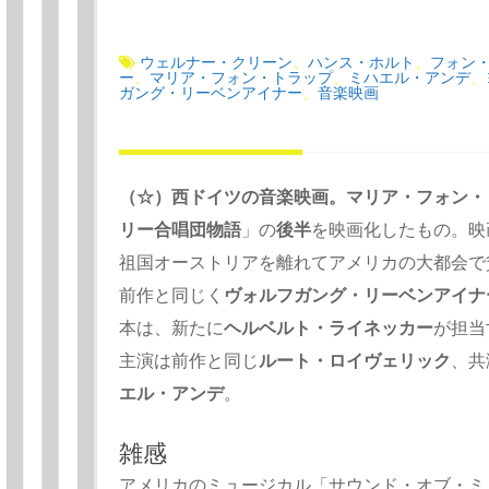
ウェルナー・クリーン
ハンス・ホルト
フォン
、
、
ー
マリア・フォン・トラップ
ミハエル・アンデ
、
、
、
ガング・リーベンアイナー
音楽映画
、
（☆）西ドイツの音楽映画。マリア・フォン・
リー合唱団物語
」の
後半
を映画化したもの。映
祖国オーストリアを離れてアメリカの大都会で
前作と同じく
ヴォルフガング・リーベンアイナ
本は、新たに
ヘルベルト・ライネッカー
が担当
主演は前作と同じ
ルート・ロイヴェリック
、共
エル・アンデ
。
雑感
アメリカのミュージカル「サウンド・オブ・ミ