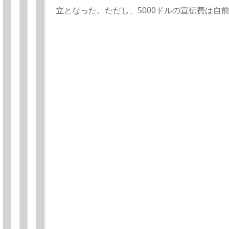
立となった。ただし、5000ドルの宣伝費は自
オーディションを聞いていたウィーン生れのハ
び、歌わせてくれた。そこでマリアは、ダメ元で
ールド氏は、無口なチャッカリした人で5000
約した。
再び彼らは巡業に出るが、聴衆は歌手に落ちぶ
るだけだった。
ツアーバスがバーモント州を通ったときに、マ
た。しかし、コンサートに遅刻してしまう。と
良い。アンコールには、アメリカの曲「おおス
て一家がアメリカ社会に受け入れられた。
バーモントの廃れたロッジも買い取った。その
呼び出しを受ける。
しかし富豪ハンマーフィールド夫人が再び動い