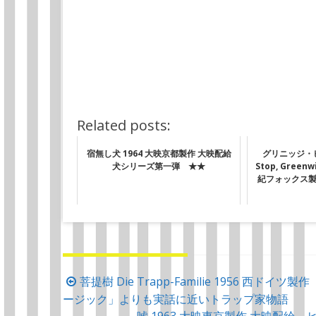
トラップ一家はこの後、アメリカの市民権を得
Related posts:
宿無し犬 1964 大映京都製作 大映配給
グリニッジ・ビ
犬シリーズ第一弾 ★★
Stop, Greenwi
紀フォックス
投
菩提樹 Die Trapp-Familie 1956 西ド
ージック」よりも実話に近いトラップ家物語
稿