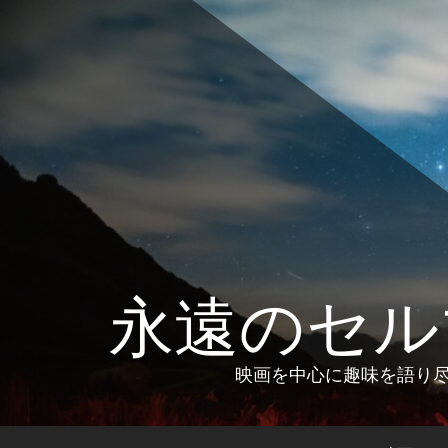
コ
ン
テ
ン
ツ
へ
ス
キ
ッ
プ
永遠のセル
映画を中心に趣味を語り尽く