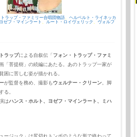
・トラップ・ファミリー合唱団物語
ヘルベルト・ライネッカ
、
ヨゼフ・マインラート
ルート・ロイヴェリック
ヴォルフ
、
、
トラップ
による自叙伝「
フォン・トラップ・ファミ
画「菩提樹」の続編にあたる。あのトラップ一家が
貧困に苦しむ姿が描かれる。
ー
が監督を務め、撮影も
ウェルナー・クリーン
。脚
する。
演は
ハンス・ホルト、ヨゼフ・マインラート、ミハ
ュージック」は尻切れトンボのような形で終わって