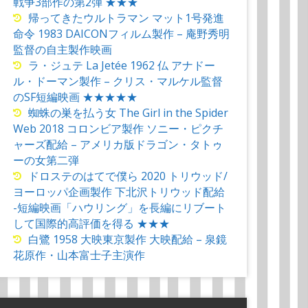
戦争3部作の第2弾 ★★★
帰ってきたウルトラマン マット1号発進
命令 1983 DAICONフィルム製作 – 庵野秀明
監督の自主製作映画
ラ・ジュテ La Jetée 1962 仏 アナドー
ル・ドーマン製作 – クリス・マルケル監督
のSF短編映画 ★★★★★
蜘蛛の巣を払う女 The Girl in the Spider
Web 2018 コロンビア製作 ソニー・ピクチ
ャーズ配給 – アメリカ版ドラゴン・タトゥ
ーの女第二弾
ドロステのはてで僕ら 2020 トリウッド/
ヨーロッパ企画製作 下北沢トリウッド配給
-短編映画「ハウリング」を長編にリブート
して国際的高評価を得る ★★★
白鷺 1958 大映東京製作 大映配給 – 泉鏡
花原作・山本富士子主演作