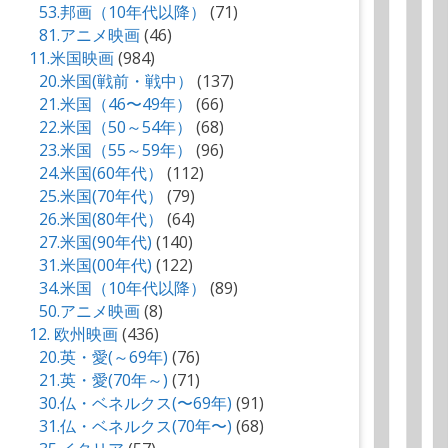
53.邦画（10年代以降）
(71)
81.アニメ映画
(46)
11.米国映画
(984)
20.米国(戦前・戦中）
(137)
21.米国（46〜49年）
(66)
22.米国（50～54年）
(68)
23.米国（55～59年）
(96)
24.米国(60年代）
(112)
25.米国(70年代）
(79)
26.米国(80年代）
(64)
27.米国(90年代)
(140)
31.米国(00年代)
(122)
34.米国（10年代以降）
(89)
50.アニメ映画
(8)
12. 欧州映画
(436)
20.英・愛(～69年)
(76)
21.英・愛(70年～)
(71)
30.仏・ベネルクス(〜69年)
(91)
31.仏・ベネルクス(70年〜)
(68)