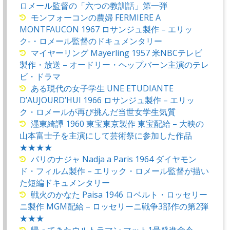
ロメール監督の「六つの教訓話」第一弾
モンフォーコンの農婦 FERMIERE A
MONTFAUCON 1967 ロサンジュ製作 – エリッ
ク-・ロメール監督のドキュメンタリー
マイヤーリング Mayerling 1957 米NBCテレビ
製作・放送 – オードリー・ヘップバーン主演のテレ
ビ・ドラマ
ある現代の女子学生 UNE ETUDIANTE
D’AUJOURD’HUI 1966 ロサンジュ製作 – エリッ
ク・ロメールが再び挑んだ当世女学生気質
濹東綺譚 1960 東宝東京製作 東宝配給 – 大映の
山本富士子を主演にして芸術祭に参加した作品
★★★★
パリのナジャ Nadja a Paris 1964 ダイヤモン
ド・フィルム製作 – エリック・ロメール監督が描い
た短編ドキュメンタリー
戦火のかなた Paisa 1946 ロベルト・ロッセリー
ニ製作 MGM配給 – ロッセリーニ戦争3部作の第2弾
★★★