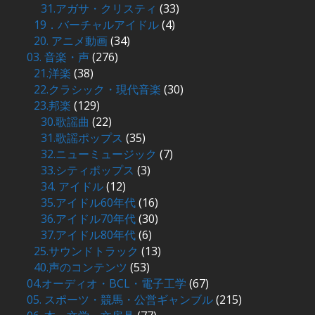
31.アガサ・クリスティ
(33)
19．バーチャルアイドル
(4)
20. アニメ動画
(34)
03. 音楽・声
(276)
21.洋楽
(38)
22.クラシック・現代音楽
(30)
23.邦楽
(129)
30.歌謡曲
(22)
31.歌謡ポップス
(35)
32.ニューミュージック
(7)
33.シティポップス
(3)
34. アイドル
(12)
35.アイドル60年代
(16)
36.アイドル70年代
(30)
37.アイドル80年代
(6)
25.サウンドトラック
(13)
40.声のコンテンツ
(53)
04.オーディオ・BCL・電子工学
(67)
05. スポーツ・競馬・公営ギャンブル
(215)