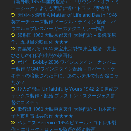
（新外映 1957年国内配給）- 「サウンド・オブ・ミ
ュージック」よりも実話に近いトラップ家物語
天国への階段 A Matter of Life and Death 1946
英アーチャーズ製作 イーグル・ライオン配給 – パ
ウエル＝プレスバーガーのテクニカラー作品
婦系図 1962 大映京都製作 大映配給 – 泉鏡花原
作、五度目の映画化 ★★★
青葉繁れる 1974 東宝東京製作 東宝配給 – 井上
ひさしの自伝的小説の映画化
ボビー Bobby 2006 ワインスタイン・カンパニ
ー製作 MGM/ワインスタイン配給 – ロバート・ケ
ネディの暗殺された日に、あのホテルで何が起こっ
たか？
殺人幻想曲 Unfaithfully Yours 1942 ２０世紀フ
ォックス製作・配給 プレストン・スタージェス監
督のコメディ
歌行燈 1960 大映東京製作 大映配給 – 山本富士
子と市川雷蔵共演作 ★★★★
ベレニス Berenice 1954 ピエール・コトレル製
作 – エリック・ロメール監督の怪奇映画