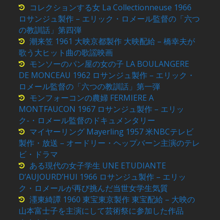
コレクションする女 La Collectionneuse 1966
ロサンジュ製作 – エリック・ロメール監督の「六つ
の教訓話」第四弾
潮来笠 1961 大映京都製作 大映配給 – 橋幸夫が
歌う大ヒット曲の歌謡映画
モンソーのパン屋の女の子 LA BOULANGERE
DE MONCEAU 1962 ロサンジュ製作 – エリック・
ロメール監督の「六つの教訓話」第一弾
モンフォーコンの農婦 FERMIERE A
MONTFAUCON 1967 ロサンジュ製作 – エリッ
ク-・ロメール監督のドキュメンタリー
マイヤーリング Mayerling 1957 米NBCテレビ
製作・放送 – オードリー・ヘップバーン主演のテレ
ビ・ドラマ
ある現代の女子学生 UNE ETUDIANTE
D’AUJOURD’HUI 1966 ロサンジュ製作 – エリッ
ク・ロメールが再び挑んだ当世女学生気質
濹東綺譚 1960 東宝東京製作 東宝配給 – 大映の
山本富士子を主演にして芸術祭に参加した作品