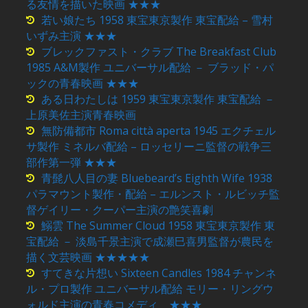
る友情を描いた映画 ★★★
若い娘たち 1958 東宝東京製作 東宝配給 – 雪村
いずみ主演 ★★★
ブレックファスト・クラブ The Breakfast Club
1985 A&M製作 ユニバーサル配給 － ブラッド・パ
ックの青春映画 ★★★
ある日わたしは 1959 東宝東京製作 東宝配給 －
上原美佐主演青春映画
無防備都市 Roma città aperta 1945 エクチェル
サ製作 ミネルバ配給 – ロッセリーニ監督の戦争三
部作第一弾 ★★★
青髭八人目の妻 Bluebeard’s Eighth Wife 1938
パラマウント製作・配給 – エルンスト・ルビッチ監
督ゲイリー・クーパー主演の艶笑喜劇
鰯雲 The Summer Cloud 1958 東宝東京製作 東
宝配給 － 淡島千景主演で成瀬巳喜男監督が農民を
描く文芸映画 ★★★★★
すてきな片想い Sixteen Candles 1984 チャンネ
ル・プロ製作 ユニバーサル配給 モリー・リングウ
ォルド主演の青春コメディ ★★★