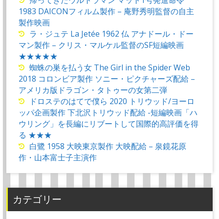
帰ってきたウルトラマン マット1号発進命令
1983 DAICONフィルム製作 – 庵野秀明監督の自主
製作映画
ラ・ジュテ La Jetée 1962 仏 アナドール・ドー
マン製作 – クリス・マルケル監督のSF短編映画
★★★★★
蜘蛛の巣を払う女 The Girl in the Spider Web
2018 コロンビア製作 ソニー・ピクチャーズ配給 –
アメリカ版ドラゴン・タトゥーの女第二弾
ドロステのはてで僕ら 2020 トリウッド/ヨーロ
ッパ企画製作 下北沢トリウッド配給 -短編映画「ハ
ウリング」を長編にリブートして国際的高評価を得
る ★★★
白鷺 1958 大映東京製作 大映配給 – 泉鏡花原
作・山本富士子主演作
カテゴリー