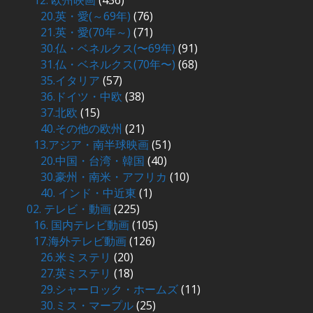
12. 欧州映画
(436)
20.英・愛(～69年)
(76)
21.英・愛(70年～)
(71)
30.仏・ベネルクス(〜69年)
(91)
31.仏・ベネルクス(70年〜)
(68)
35.イタリア
(57)
36.ドイツ・中欧
(38)
37.北欧
(15)
40.その他の欧州
(21)
13.アジア・南半球映画
(51)
20.中国・台湾・韓国
(40)
30.豪州・南米・アフリカ
(10)
40. インド・中近東
(1)
02. テレビ・動画
(225)
16. 国内テレビ動画
(105)
17.海外テレビ動画
(126)
26.米ミステリ
(20)
27.英ミステリ
(18)
29.シャーロック・ホームズ
(11)
30.ミス・マープル
(25)