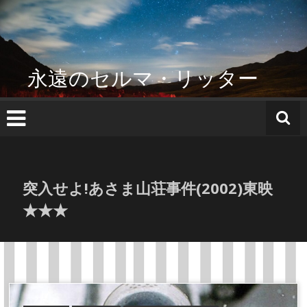
コ
ン
テ
ン
ツ
永遠のセルマ・リッター
へ
ス
キ
ッ
プ
突入せよ!あさま山荘事件(2002)東映
★★★