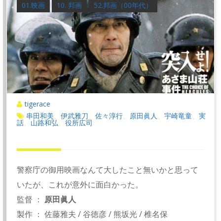
01.映画
10. 邦画
52.邦画（00年代）
tigerace
串田和美
伊武雅刀
佐々淳行
原田眞人
宇崎竜童
実
、
、
、
、
、
話
山路和弘
役所広司
、
、
警察庁の御用映画なんて大したこと無いかと思って
いたが、これが意外に面白かった。
監督 ：
原田眞人
製作 ： 佐藤雅夫 / 谷徳彦 / 熊坂光 / 椎名保