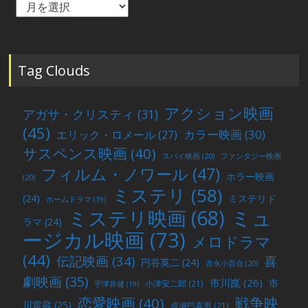
月
の
投
稿
Tag Clouds
アクション映画
アガサ・クリスティ
(31)
(45)
カラー映画
(30)
エリック・ロメール
(27)
サスペンス映画
(40)
スパイ映画
(20)
ファンタジー映画
フィルム・ノワール
(47)
ホラー映画
(20)
ミステリ
(58)
(24)
ミステリド
ホームドラマ
(19)
ミュ
ミステリ映画
(68)
ラマ
(24)
ージカル映画
(73)
メロドラマ
(44)
喜
伝記映画
(34)
円谷英二
(24)
吉永小百合
(20)
劇映画
(35)
市川崑
(26)
市
小津安二郎
(21)
宇津井健
(19)
戦争映
恋愛映画
(40)
川雷蔵
(25)
成瀬巳喜男
(21)