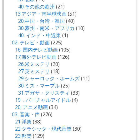
40.その他の欧州
(21)
13.アジア・南半球映画
(51)
20.中国・台湾・韓国
(40)
30.豪州・南米・アフリカ
(10)
40. インド・中近東
(1)
02. テレビ・動画
(225)
16. 国内テレビ動画
(105)
17.海外テレビ動画
(126)
26.米ミステリ
(20)
27.英ミステリ
(18)
29.シャーロック・ホームズ
(11)
30.ミス・マープル
(25)
31.アガサ・クリスティ
(33)
19．バーチャルアイドル
(4)
20. アニメ動画
(34)
03. 音楽・声
(276)
21.洋楽
(38)
22.クラシック・現代音楽
(30)
23.邦楽
(129)