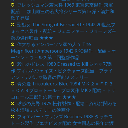
フレッシュマン若大将 1969 東宝東京製作 東宝
配給 － 加山雄三の若大将シリーズ第13弾・酒井和
歌子登場
聖処女 The Song of Bernadette 1942 20世紀フ
ォックス製作・配給 – ジェニファー・ジョーンズ主
演の傑作映画 ★★★
偉大なるアンバーソン家の人々 The
Magnificent Ambersons 1942 RKO製作・配給 – オ
ーソン・ウェルズ第二回監督作品
殺しのドレス 1980 Dressed to Kill シネマ77製
作 フィルムウェイズ・ピクチャーズ配当 – ブライ
アン・デパルマ監督の官能ミステリー
青の愛 Tricouleurs: Bleu 1994 ＭＫ２＝ＦＲ３
＝ＣＡＢプロ＝トール・プロ製作 MK２配給 – トリ
コロール三部作の第一作 ★★★
球形の荒野 1975 松竹製作・配給 – 終戦に関わる
松本清張ミステリーの映画化
フォエバー・フレンズ Beaches 1988 タッチス
トーン製作 ブエナビスタ配給 女性同志の長年に渡