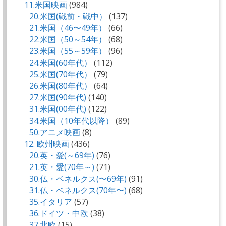
11.米国映画
(984)
20.米国(戦前・戦中）
(137)
21.米国（46〜49年）
(66)
22.米国（50～54年）
(68)
23.米国（55～59年）
(96)
24.米国(60年代）
(112)
25.米国(70年代）
(79)
26.米国(80年代）
(64)
27.米国(90年代)
(140)
31.米国(00年代)
(122)
34.米国（10年代以降）
(89)
50.アニメ映画
(8)
12. 欧州映画
(436)
20.英・愛(～69年)
(76)
21.英・愛(70年～)
(71)
30.仏・ベネルクス(〜69年)
(91)
31.仏・ベネルクス(70年〜)
(68)
35.イタリア
(57)
36.ドイツ・中欧
(38)
37.北欧
(15)