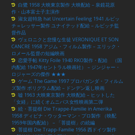
白鷺 1958 大映東京製作 大映配給 – 泉鏡花原
作・山本富士子主演作
淑女超特急 hat Uncertain Feeling 1941 ルビッ
チ＝レッサー製作 ユナイテッド配給 – ルビッチ監
督作品
ヴェロニクと怠慢な生徒 VERONIQUE ET SON
CANCRE 1958 アジム・フィルム製作 – エリック・
ロメール監督の短編映画
恋愛手帖 Kitty Foile 1940 RKO製作・配給 （国
内配給 1947年セントラル映画社） – ジンジャー・
ロジャーズの傑作 ★★★
ゲーム The Game 1997 プロパガンダ・フィルム
ズ製作 ポリグラム配給 – ドンデン返し映画
嘘 1963 大映東京製作 大映配給 – ヒットした
「女経」に続くオムニバス女性映画第二弾
続・菩提樹 Die Trappe-Familie in Amerika
1958 ディビナ・ウッターマン・プロ製作 （映配
1959年国内配給） – 「菩提樹」の続編
菩提樹 Die Trapp-Familie 1956 西ドイツ製作