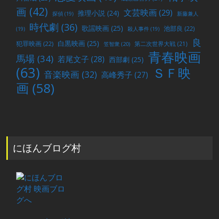
画
(42)
文芸映画
(29)
推理小説
(24)
探偵
(19)
新藤兼人
時代劇
(36)
歌謡映画
(25)
池部良
(22)
(19)
殺人事件
(19)
良
白黒映画
(25)
犯罪映画
(22)
第二次世界大戦
(21)
笠智衆
(20)
青春映画
馬場
(34)
若尾文子
(28)
西部劇
(25)
(63)
ＳＦ映
音楽映画
(32)
高峰秀子
(27)
画
(58)
にほんブログ村