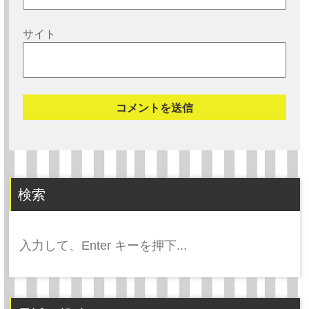
サイト
検索
検
索: