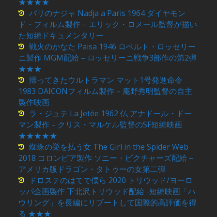
★★★★
パリのナジャ Nadja a Paris 1964 ダイヤモン
ド・フィルム製作 – エリック・ロメール監督が描い
た短編ドキュメンタリー
戦火のかなた Paisa 1946 ロベルト・ロッセリー
ニ製作 MGM配給 – ロッセリーニ戦争3部作の第2弾
★★★
帰ってきたウルトラマン マット1号発進命令
1983 DAICONフィルム製作 – 庵野秀明監督の自主
製作映画
ラ・ジュテ La Jetée 1962 仏 アナドール・ドー
マン製作 – クリス・マルケル監督のSF短編映画
★★★★★
蜘蛛の巣を払う女 The Girl in the Spider Web
2018 コロンビア製作 ソニー・ピクチャーズ配給 –
アメリカ版ドラゴン・タトゥーの女第二弾
ドロステのはてで僕ら 2020 トリウッド/ヨーロ
ッパ企画製作 下北沢トリウッド配給 -短編映画「ハ
ウリング」を長編にリブートして国際的高評価を得
る ★★★