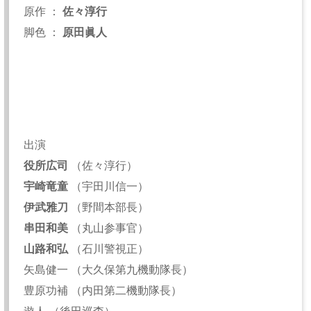
原作 ：
佐々淳行
脚色 ：
原田眞人
出演
役所広司
（佐々淳行）
宇崎竜童
（宇田川信一）
伊武雅刀
（野間本部長）
串田和美
（丸山参事官）
山路和弘
（石川警視正）
矢島健一 （大久保第九機動隊長）
豊原功補 （内田第二機動隊長）