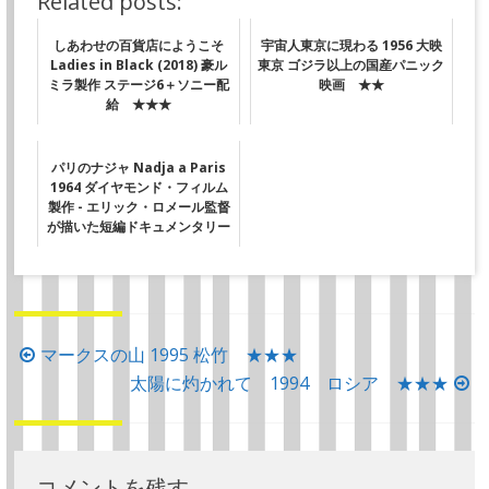
Related posts:
しあわせの百貨店にようこそ
宇宙人東京に現わる 1956 大映
Ladies in Black (2018) 豪ル
東京 ゴジラ以上の国産パニック
ミラ製作 ステージ6＋ソニー配
映画 ★★
給 ★★★
パリのナジャ Nadja a Paris
1964 ダイヤモンド・フィルム
製作 - エリック・ロメール監督
が描いた短編ドキュメンタリー
投
マークスの山 1995 松竹 ★★★
稿
太陽に灼かれて 1994 ロシア ★★★
ナ
ビ
ゲ
コメントを残す