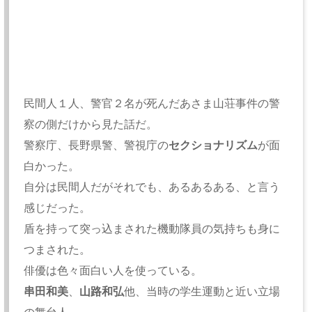
民間人１人、警官２名が死んだあさま山荘事件の警
察の側だけから見た話だ。
警察庁、長野県警、警視庁の
セクショナリズム
が面
白かった。
自分は民間人だがそれでも、あるあるある、と言う
感じだった。
盾を持って突っ込まされた機動隊員の気持ちも身に
つまされた。
俳優は色々面白い人を使っている。
串田和美
、
山路和弘
他、当時の学生運動と近い立場