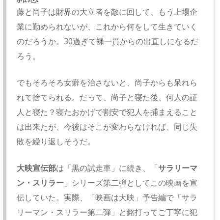
藤と尚子は財界の大立者を敵に回して、もう上場企
業に勤められないが、これから何をして生きていく
のだろうか。30過ぎて裸一貫からの出直しになるだ
ろう。
でもそろそろ女癖を治さないと、尚子からも呆れら
れて捨てられる。だって、尚子と寝た後、何人の証
人と寝た？寝たおかげで割安で犯人を捕まえること
は出来たが、今後はそこが変わらなければ、同じ失
敗を繰り返しそうだ。
大映宣伝部
は「黒の試走車」に続き、「
サラリーマ
ン・スリラー
」シリーズ第二弾としてこの映画を宣
伝していた。実際、「映画は大映」予告編で「サラ
リーマン・スリラー第二弾」と銘打ってご丁寧に犯