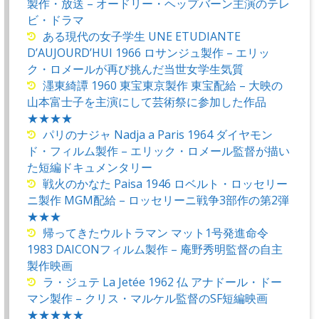
製作・放送 – オードリー・ヘップバーン主演のテレ
ビ・ドラマ
ある現代の女子学生 UNE ETUDIANTE
D’AUJOURD’HUI 1966 ロサンジュ製作 – エリッ
ク・ロメールが再び挑んだ当世女学生気質
濹東綺譚 1960 東宝東京製作 東宝配給 – 大映の
山本富士子を主演にして芸術祭に参加した作品
★★★★
パリのナジャ Nadja a Paris 1964 ダイヤモン
ド・フィルム製作 – エリック・ロメール監督が描い
た短編ドキュメンタリー
戦火のかなた Paisa 1946 ロベルト・ロッセリー
ニ製作 MGM配給 – ロッセリーニ戦争3部作の第2弾
★★★
帰ってきたウルトラマン マット1号発進命令
1983 DAICONフィルム製作 – 庵野秀明監督の自主
製作映画
ラ・ジュテ La Jetée 1962 仏 アナドール・ドー
マン製作 – クリス・マルケル監督のSF短編映画
★★★★★