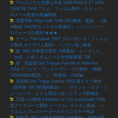
ヴェロニクと怠慢な生徒 VERONIQUE ET SON
CANCRE 1958 アジム・フィルム製作 – エリック・
ロメール監督の短編映画
恋愛手帖 Kitty Foile 1940 RKO製作・配給 （国
内配給 1947年セントラル映画社） – ジンジャー・
ロジャーズの傑作 ★★★
ゲーム The Game 1997 プロパガンダ・フィルム
ズ製作 ポリグラム配給 – ドンデン返し映画
嘘 1963 大映東京製作 大映配給 – ヒットした
「女経」に続くオムニバス女性映画第二弾
続・菩提樹 Die Trappe-Familie in Amerika
1958 ディビナ・ウッターマン・プロ製作 （映配
1959年国内配給） – 「菩提樹」の続編
菩提樹 Die Trapp-Familie 1956 西ドイツ製作
（新外映 1957年国内配給）- 「サウンド・オブ・ミ
ュージック」よりも実話に近いトラップ家物語
天国への階段 A Matter of Life and Death 1946
英アーチャーズ製作 イーグル・ライオン配給 – パ
ウエル＝プレスバーガーのテクニカラー作品
婦系図 1962 大映京都製作 大映配給 – 泉鏡花原