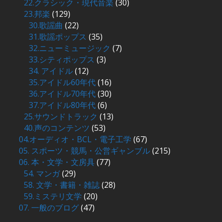
22.クラシック・現代音楽
(30)
23.邦楽
(129)
30.歌謡曲
(22)
31.歌謡ポップス
(35)
32.ニューミュージック
(7)
33.シティポップス
(3)
34. アイドル
(12)
35.アイドル60年代
(16)
36.アイドル70年代
(30)
37.アイドル80年代
(6)
25.サウンドトラック
(13)
40.声のコンテンツ
(53)
04.オーディオ・BCL・電子工学
(67)
05. スポーツ・競馬・公営ギャンブル
(215)
06. 本・文学・文房具
(77)
54. マンガ
(29)
58. 文学・書籍・雑誌
(28)
59.ミステリ文学
(20)
07. 一般のブログ
(47)