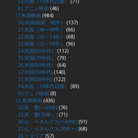
53.邦画（10年代以降）
(71)
81.アニメ映画
(46)
11.米国映画
(984)
20.米国(戦前・戦中）
(137)
21.米国（46〜49年）
(66)
22.米国（50～54年）
(68)
23.米国（55～59年）
(96)
24.米国(60年代）
(112)
25.米国(70年代）
(79)
26.米国(80年代）
(64)
27.米国(90年代)
(140)
31.米国(00年代)
(122)
34.米国（10年代以降）
(89)
50.アニメ映画
(8)
12. 欧州映画
(436)
20.英・愛(～69年)
(76)
21.英・愛(70年～)
(71)
30.仏・ベネルクス(〜69年)
(91)
31.仏・ベネルクス(70年〜)
(68)
35.イタリア
(57)