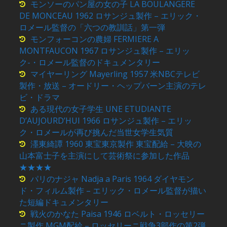
モンソーのパン屋の女の子 LA BOULANGERE
DE MONCEAU 1962 ロサンジュ製作 – エリック・
ロメール監督の「六つの教訓話」第一弾
モンフォーコンの農婦 FERMIERE A
MONTFAUCON 1967 ロサンジュ製作 – エリッ
ク-・ロメール監督のドキュメンタリー
マイヤーリング Mayerling 1957 米NBCテレビ
製作・放送 – オードリー・ヘップバーン主演のテレ
ビ・ドラマ
ある現代の女子学生 UNE ETUDIANTE
D’AUJOURD’HUI 1966 ロサンジュ製作 – エリッ
ク・ロメールが再び挑んだ当世女学生気質
濹東綺譚 1960 東宝東京製作 東宝配給 – 大映の
山本富士子を主演にして芸術祭に参加した作品
★★★★
パリのナジャ Nadja a Paris 1964 ダイヤモン
ド・フィルム製作 – エリック・ロメール監督が描い
た短編ドキュメンタリー
戦火のかなた Paisa 1946 ロベルト・ロッセリー
ニ製作 MGM配給 – ロッセリーニ戦争3部作の第2弾