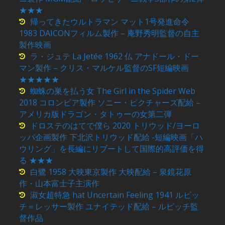
★★★
帰ってきたウルトラマン マット1号発進命令
1983 DAICONフィルム製作 – 庵野秀明監督の自主
製作映画
ラ・ジュテ La Jetée 1962 仏 アナドール・ドー
マン製作 – クリス・マルケル監督のSF短編映画
★★★★★
蜘蛛の巣を払う女 The Girl in the Spider Web
2018 コロンビア製作 ソニー・ピクチャーズ配給 –
アメリカ版ドラゴン・タトゥーの女第二弾
ドロステのはてで僕ら 2020 トリウッド/ヨーロ
ッパ企画製作 下北沢トリウッド配給 -短編映画「ハ
ウリング」を長編にリブートして国際的高評価を得
る ★★★
白鷺 1958 大映東京製作 大映配給 – 泉鏡花原
作・山本富士子主演作
淑女超特急 hat Uncertain Feeling 1941 ルビッ
チ＝レッサー製作 ユナイテッド配給 – ルビッチ監
督作品