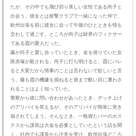
たが、その中でも飛び切り美しい女性である尚子と
出会う。彼女とは射撃クラブで一緒になった仲で、
欧州出張を前に彼女に会って午後のひとときを情を
交わして過ごす。ところが尚子は財界のフィクサー
である霞の愛人だった。
藤が尚子と愛し合っていたとき、金を借りていた女
医赤塚が殺される。尚子に打ち明けると、霞にバレ
ると大変だから情事のことは言わないで欲しいと言
う。藤も霞の機嫌を損ねると彼まで酷い目に遭わさ
れることはよく知っていた。
警察から彼に問い合わせがあったとき、デッチ上げ
のアリバイを答えるが、そのアリバイが簡単に突き
崩されてしまう。そんなとき、一晩寝たバーのホス
テスから課長は大金を必要としていたという話を聞
く。社内でも課長から注意を受け、欧州出張どころ