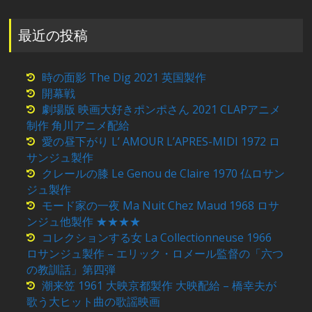
最近の投稿
時の面影 The Dig 2021 英国製作
開幕戦
劇場版 映画大好きポンポさん 2021 CLAPアニメ
制作 角川アニメ配給
愛の昼下がり L’ AMOUR L’APRES-MIDI 1972 ロ
サンジュ製作
クレールの膝 Le Genou de Claire 1970 仏ロサン
ジュ製作
モード家の一夜 Ma Nuit Chez Maud 1968 ロサ
ンジュ他製作 ★★★★
コレクションする女 La Collectionneuse 1966
ロサンジュ製作 – エリック・ロメール監督の「六つ
の教訓話」第四弾
潮来笠 1961 大映京都製作 大映配給 – 橋幸夫が
歌う大ヒット曲の歌謡映画