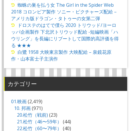
蜘蛛の巣を払う女 The Girl in the Spider Web
2018 コロンビア製作 ソニー・ピクチャーズ配給 –
アメリカ版ドラゴン・タトゥーの女第二弾
ドロステのはてで僕ら 2020 トリウッド/ヨーロ
ッパ企画製作 下北沢トリウッド配給 -短編映画「ハ
ウリング」を長編にリブートして国際的高評価を得
る ★★★
白鷺 1958 大映東京製作 大映配給 – 泉鏡花原
作・山本富士子主演作
カテゴリー
01.映画
(2,419)
10. 邦画
(971)
20.松竹（戦前)
(23)
21.松竹（46〜59年）
(44)
22.松竹（60〜79年）
(40)