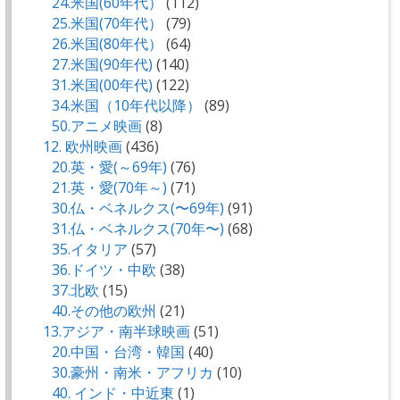
24.米国(60年代）
(112)
25.米国(70年代）
(79)
26.米国(80年代）
(64)
27.米国(90年代)
(140)
31.米国(00年代)
(122)
34.米国（10年代以降）
(89)
50.アニメ映画
(8)
12. 欧州映画
(436)
20.英・愛(～69年)
(76)
21.英・愛(70年～)
(71)
30.仏・ベネルクス(〜69年)
(91)
31.仏・ベネルクス(70年〜)
(68)
35.イタリア
(57)
36.ドイツ・中欧
(38)
37.北欧
(15)
40.その他の欧州
(21)
13.アジア・南半球映画
(51)
20.中国・台湾・韓国
(40)
30.豪州・南米・アフリカ
(10)
40. インド・中近東
(1)