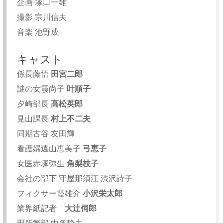
企画 塚口一雄
撮影 宗川信夫
音楽 池野成
キャスト
係長藤悟
田宮二郎
謎の女霞尚子
叶順子
夕崎部長
高松英郎
見山課長
村上不二夫
同期古谷 友田輝
看護婦遠山恵美子
弓恵子
女医赤塚弥生
角梨枝子
会社の部下 守屋那須江 渋沢詩子
フィクサー霞雄介
小沢栄太郎
業界紙記者
大辻伺郎