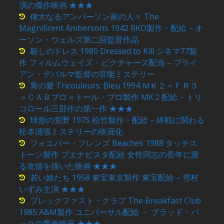
演の傑作映画 ★★★
偉大なるアンバーソン家の人々 The
Magnificent Ambersons 1942 RKO製作・配給 – オ
ーソン・ウェルズ第二回監督作品
殺しのドレス 1980 Dressed to Kill シネマ77製
作 フィルムウェイズ・ピクチャーズ配当 – ブライ
アン・デパルマ監督の官能ミステリー
青の愛 Tricouleurs: Bleu 1994 ＭＫ２＝ＦＲ３
＝ＣＡＢプロ＝トール・プロ製作 MK２配給 – トリ
コロール三部作の第一作 ★★★
球形の荒野 1975 松竹製作・配給 – 終戦に関わる
松本清張ミステリーの映画化
フォエバー・フレンズ Beaches 1988 タッチス
トーン製作 ブエナビスタ配給 女性同志の長年に渡
る友情を描いた映画 ★★★
若い娘たち 1958 東宝東京製作 東宝配給 – 雪村
いずみ主演 ★★★
ブレックファスト・クラブ The Breakfast Club
1985 A&M製作 ユニバーサル配給 － ブラッド・パ
ックの青春映画 ★★★