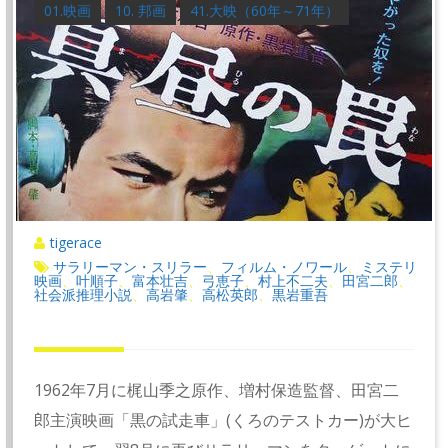
01.映画
10. 邦画
41.大映（60年～71年）
tigerace
サラリーマン・スリラー
フィルム・ノワール
ミステリ
、
、
映画
叶順子
富本壮吉
弓恵子
村上不二夫
田宮二郎
、
、
、
、
、
、
社会派推理小説
高岩肇
高松英郎
黒岩重吾
、
、
、
1962年7月に梶山季之原作、増村保造監督、田宮二
郎主演映画「黒の試走車」(くろのテストカー)が大ヒ