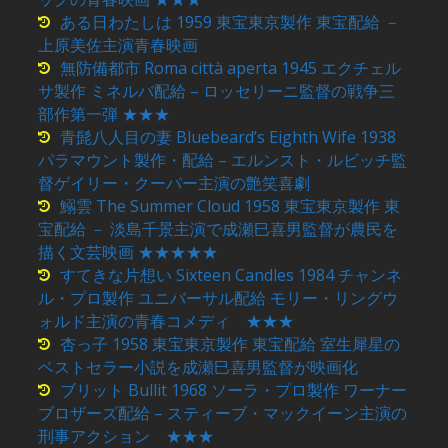
ある日わたしは 1959 東宝東京製作 東宝配給 －
上原美佐主演青春映画
無防備都市 Roma città aperta 1945 エクチェル
サ製作 ミネルバ配給 – ロッセリーニ監督の戦争三
部作第一弾 ★★★
青髭八人目の妻 Bluebeard’s Eighth Wife 1938
パラマウント製作・配給 – エルンスト・ルビッチ監
督ゲイリー・クーパー主演の艶笑喜劇
鰯雲 The Summer Cloud 1958 東宝東京製作 東
宝配給 － 淡島千景主演で成瀬巳喜男監督が農民を
描く文芸映画 ★★★★★
すてきな片想い Sixteen Candles 1984 チャンネ
ル・プロ製作 ユニバーサル配給 モリー・リングウ
ォルド主演の青春コメディ ★★★
杏っ子 1958 東宝東京製作 東宝配給 室生犀星の
ベストセラー小説を成瀬巳喜男監督が映画化
ブリット Bullit 1968 ソーラ・プロ製作 ワーナー
ブロザーズ配給 – スティーブ・マックイーン主演の
刑事アクション ★★★