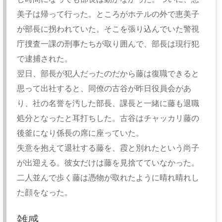
美子は帰って行った。ところがホテルの外で恵美子
が部長に拐われていた。そこを張り込んでいた警視
庁捜査一課の刑事たちが取り囲んで、部長は現行犯
で逮捕された。
翌日、部長が犯人だったのだから藤は復職できると
思って出社すると、同僚の古谷が昨日役員会があ
り、社の名誉を汚した部長、課長と一緒に藤も退職
処分となったと耳打ちした。古谷はチャッカリ藤の
後釜になり係長の席に座っていた。
失意を抱えて退社する藤を、霞と別れたという尚子
が出迎える。彼女だけは藤を見捨てていなかった。
二人並んで歩く藤は憑物が取れたように晴れ晴れし
た顔をなった。
雑感