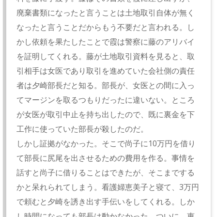
廃棄書類になったと言うことは土地取引自体が無く
なったと言うことだからもう不要だと言われる。し
かし依頼を果たしたことで霞は警察に藤のアリバイ
を証明してくれる。藤が土地取引資料を見ると、取
引相手は女医であり取引を進めていた会社側の責任
者は夕崎部長だと知る。部長が、女医との間に入っ
てマージンを取るつもりだったに違いない。ところ
が女医が取引中止を持ち出したので、既に裏金を下
工作に使っていた部長が殺したのだ。
しかし証拠がなかった。そこで尚子に10万円を借り
て部長に尻尾を出させるための費用を作る。事情を
話すと尚子に借りることはできたが、そこまでする
かと呆れられてしまう。看護婦恵美子と寝て、3万円
で頼むと夕崎を誘き出す手伝いをしてくれる。しか
し時間になっても部長は動かなかった。ついに、恵