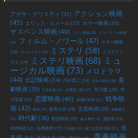
アクション映画
アガサ・クリスティ
(31)
(45)
カラー映画
(30)
エリック・ロメール
(27)
サスペンス映画
(40)
スパイ映画
(20)
ファンタジー映画
フィルム・ノワール
(47)
ホラー映画
(20)
ミステリ
(58)
(24)
ミステリド
ホームドラマ
(19)
ミュ
ミステリ映画
(68)
ラマ
(24)
ージカル映画
(73)
メロドラマ
(44)
喜
伝記映画
(34)
円谷英二
(24)
吉永小百合
(20)
劇映画
(35)
市川崑
(26)
市
小津安二郎
(21)
宇津井健
(19)
戦争映
恋愛映画
(40)
川雷蔵
(25)
成瀬巳喜男
(21)
画
(42)
文芸映画
(29)
推理小説
(24)
探偵
(19)
新藤兼人
時代劇
(36)
歌謡映画
(25)
池部良
(22)
(19)
殺人事件
(19)
良
白黒映画
(25)
犯罪映画
(22)
第二次世界大戦
(21)
笠智衆
(20)
青春映画
馬場
(34)
若尾文子
(28)