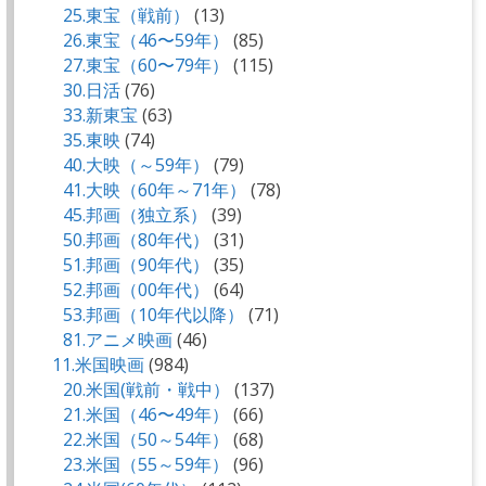
25.東宝（戦前）
(13)
26.東宝（46〜59年）
(85)
27.東宝（60〜79年）
(115)
30.日活
(76)
33.新東宝
(63)
35.東映
(74)
40.大映（～59年）
(79)
41.大映（60年～71年）
(78)
45.邦画（独立系）
(39)
50.邦画（80年代）
(31)
51.邦画（90年代）
(35)
52.邦画（00年代）
(64)
53.邦画（10年代以降）
(71)
81.アニメ映画
(46)
11.米国映画
(984)
20.米国(戦前・戦中）
(137)
21.米国（46〜49年）
(66)
22.米国（50～54年）
(68)
23.米国（55～59年）
(96)