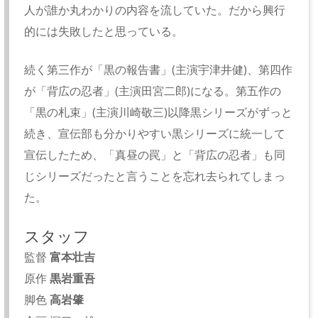
人が誰か丸わかりの内容を流していた。だから興行
的には失敗したと思っている。
続く第三作が「黒の報告書」(主演宇津井健)、第四作
が「背広の忍者」(主演田宮二郎)になる。第五作の
「黒の札束」(主演川崎敬三)以降黒シリーズがずっと
続き、宣伝部も分かりやすい黒シリーズに統一して
宣伝したため、「真昼の罠」と「背広の忍者」も同
じシリーズだったと言うことを忘れ去られてしまっ
た。
スタッフ
監督
富本壮吉
原作
黒岩重吾
脚色
高岩肇