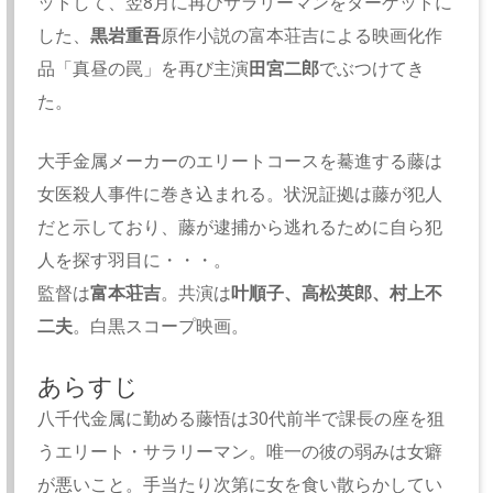
ットして、翌8月に再びサラリーマンをターゲットに
した、
黒岩重吾
原作小説の富本荘吉による映画化作
品「真昼の罠」を再び主演
田宮二郎
でぶつけてき
た。
大手金属メーカーのエリートコースを驀進する藤は
女医殺人事件に巻き込まれる。状況証拠は藤が犯人
だと示しており、藤が逮捕から逃れるために自ら犯
人を探す羽目に・・・。
監督は
富本荘吉
。共演は
叶順子、高松英郎、村上不
二夫
。白黒スコープ映画。
あらすじ
八千代金属に勤める藤悟は30代前半で課長の座を狙
うエリート・サラリーマン。唯一の彼の弱みは女癖
が悪いこと。手当たり次第に女を食い散らかしてい