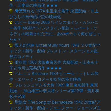
作、五度目の映画化 ★★★
青葉繁れる 1974 東宝東京製作 東宝配給 – 井上
ひさしの自伝的小説の映画化
ボビー Bobby 2006 ワインスタイン・カンパニ
ー製作 MGM/ワインスタイン配給 – ロバート・ケ
ネディの暗殺された日に、あのホテルで何が起こっ
たか？
殺人幻想曲 Unfaithfully Yours 1942 ２０世紀フ
ォックス製作・配給 プレストン・スタージェス監
督のコメディ
歌行燈 1960 大映東京製作 大映配給 – 山本富士
子と市川雷蔵共演作 ★★★★
ベレニス Berenice 1954 ピエール・コトレル製
作 – エリック・ロメール監督の怪奇映画
フレッシュマン若大将 1969 東宝東京製作 東宝
配給 － 加山雄三の若大将シリーズ第13弾・酒井和
歌子登場
聖処女 The Song of Bernadette 1942 20世紀フ
ォックス製作・配給 – ジェニファー・ジョーンズ主