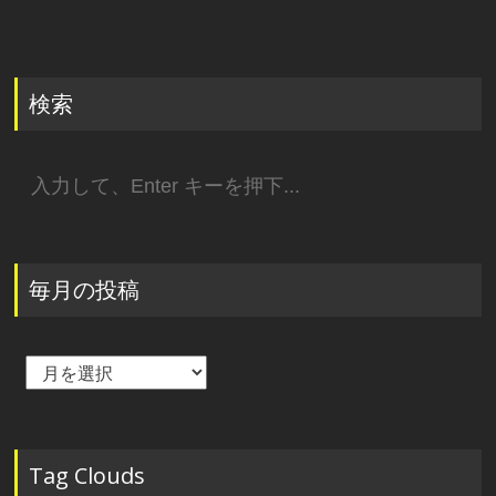
検索
検
索:
毎月の投稿
毎
月
の
投
稿
Tag Clouds