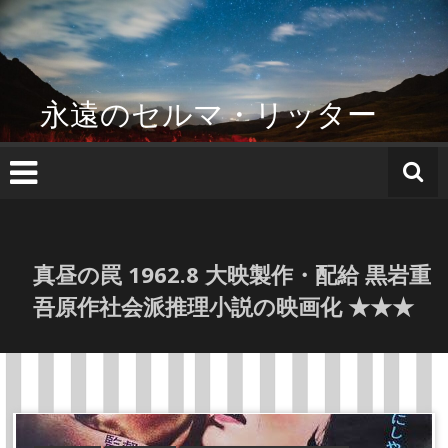
コ
ン
テ
ン
ツ
永遠のセルマ・リッター
へ
ス
キ
ッ
プ
真昼の罠 1962.8 大映製作・配給 黒岩重
吾原作社会派推理小説の映画化 ★★★