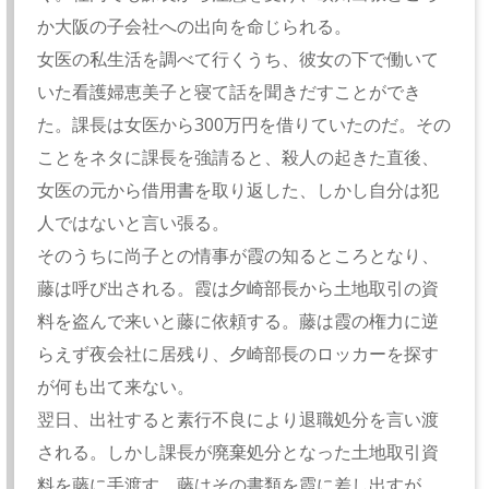
か大阪の子会社への出向を命じられる。
女医の私生活を調べて行くうち、彼女の下で働いて
いた看護婦恵美子と寝て話を聞きだすことができ
た。課長は女医から300万円を借りていたのだ。その
ことをネタに課長を強請ると、殺人の起きた直後、
女医の元から借用書を取り返した、しかし自分は犯
人ではないと言い張る。
そのうちに尚子との情事が霞の知るところとなり、
藤は呼び出される。霞は夕崎部長から土地取引の資
料を盗んで来いと藤に依頼する。藤は霞の権力に逆
らえず夜会社に居残り、夕崎部長のロッカーを探す
が何も出て来ない。
翌日、出社すると素行不良により退職処分を言い渡
される。しかし課長が廃棄処分となった土地取引資
料を藤に手渡す。藤はその書類を霞に差し出すが、