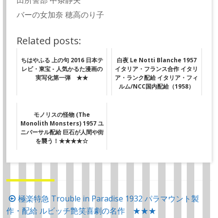
田所警部 中条静夫
バーの女加奈 穂高のり子
Related posts:
ちはやふる 上の句 2016 日本テ
白夜 Le Notti Blanche 1957
レビ・東宝 - 人気かるた漫画の
イタリア・フランス合作 イタリ
実写化第一弾 ★★
ア・ランク配給 イタリア・フィ
ルム/NCC国内配給（1958）
★★★★★
モノリスの怪物 (The
Monolith Monsters) 1957 ユ
ニバーサル配給 巨石が人間や街
を襲う！★★★★☆
投
極楽特急 Trouble in Paradise 1932 パラマウント製
作・配給 ルビッチ艶笑喜劇の名作 ★★★
稿