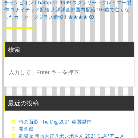
チャンピオン Champion 1949 スタンリー・クレイマー製
ナ
作 ユナイテッド配給 大洋洋画部国内配給 103歳で亡くな
ビ
ったカーク・ダグラス追悼！★★★★
ゲ
ー
シ
ョ
検索
ン
検
索:
最近の投稿
時の面影 The Dig 2021 英国製作
開幕戦
劇場版 映画大好きポンポさん 2021 CLAPアニメ