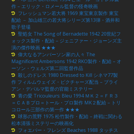
作 – エリック・ロメール監督の怪奇映画
フレッシュマン若大将 1969 東宝東京製作 東宝
配給 － 加山雄三の若大将シリーズ第13弾・酒井和
歌子登場
聖処女 The Song of Bernadette 1942 20世紀フ
ォックス製作・配給 – ジェニファー・ジョーンズ主
演の傑作映画 ★★★
偉大なるアンバーソン家の人々 The
Magnificent Ambersons 1942 RKO製作・配給 – オ
ーソン・ウェルズ第二回監督作品
殺しのドレス 1980 Dressed to Kill シネマ77製
作 フィルムウェイズ・ピクチャーズ配当 – ブライ
アン・デパルマ監督の官能ミステリー
青の愛 Tricouleurs: Bleu 1994 ＭＫ２＝ＦＲ３
＝ＣＡＢプロ＝トール・プロ製作 MK２配給 – トリ
コロール三部作の第一作 ★★★
球形の荒野 1975 松竹製作・配給 – 終戦に関わる
松本清張ミステリーの映画化
フォエバー・フレンズ Beaches 1988 タッチス