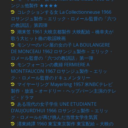
ンジュ他製作 ★★★★
コレクションする女 La Collectionneuse 1966
ロサンジュ製作 – エリック・ロメール監督の「六つ
の教訓話」第四弾
潮来笠 1961 大映京都製作 大映配給 – 橋幸夫が
歌う大ヒット曲の歌謡映画
モンソーのパン屋の女の子 LA BOULANGERE
DE MONCEAU 1962 ロサンジュ製作 – エリック・
ロメール監督の「六つの教訓話」第一弾
モンフォーコンの農婦 FERMIERE A
MONTFAUCON 1967 ロサンジュ製作 – エリッ
ク-・ロメール監督のドキュメンタリー
マイヤーリング Mayerling 1957 米NBCテレビ
製作・放送 – オードリー・ヘップバーン主演のテレ
ビ・ドラマ
ある現代の女子学生 UNE ETUDIANTE
D’AUJOURD’HUI 1966 ロサンジュ製作 – エリッ
ク・ロメールが再び挑んだ当世女学生気質
濹東綺譚 1960 東宝東京製作 東宝配給 – 大映の