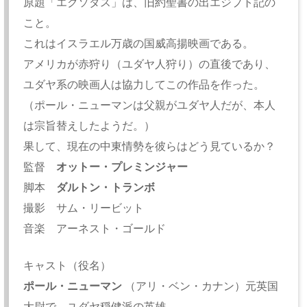
原題「エクソダス」は、旧約聖書の出エジプト記の
こと。
これはイスラエル万歳の国威高揚映画である。
アメリカが赤狩り（ユダヤ人狩り）の直後であり、
ユダヤ系の映画人は協力してこの作品を作った。
（ポール・ニューマンは父親がユダヤ人だが、本人
は宗旨替えしたようだ。）
果して、現在の中東情勢を彼らはどう見ているか？
監督
オットー・プレミンジャー
脚本
ダルトン・トランボ
撮影 サム・リービット
音楽 アーネスト・ゴールド
キャスト（役名）
ポール・ニューマン
（アリ・ベン・カナン）元英国
大尉で、ユダヤ穏健派の英雄。