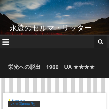
コ
ン
テ
ン
ツ
永遠のセルマ・リッター
へ
ス
キ
ッ
プ
栄光への脱出 1960 UA ★★★★
tigerace
24.米国(60年代）