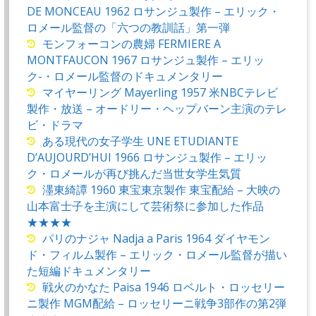
DE MONCEAU 1962 ロサンジュ製作 – エリック・
ロメール監督の「六つの教訓話」第一弾
モンフォーコンの農婦 FERMIERE A
MONTFAUCON 1967 ロサンジュ製作 – エリッ
ク-・ロメール監督のドキュメンタリー
マイヤーリング Mayerling 1957 米NBCテレビ
製作・放送 – オードリー・ヘップバーン主演のテレ
ビ・ドラマ
ある現代の女子学生 UNE ETUDIANTE
D’AUJOURD’HUI 1966 ロサンジュ製作 – エリッ
ク・ロメールが再び挑んだ当世女学生気質
濹東綺譚 1960 東宝東京製作 東宝配給 – 大映の
山本富士子を主演にして芸術祭に参加した作品
★★★★
パリのナジャ Nadja a Paris 1964 ダイヤモン
ド・フィルム製作 – エリック・ロメール監督が描い
た短編ドキュメンタリー
戦火のかなた Paisa 1946 ロベルト・ロッセリー
ニ製作 MGM配給 – ロッセリーニ戦争3部作の第2弾