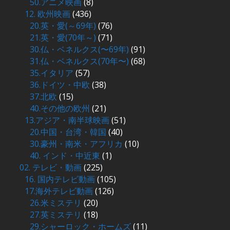
50.アニメ映画
(8)
12. 欧州映画
(436)
20.英・愛(～69年)
(76)
21.英・愛(70年～)
(71)
30.仏・ベネルクス(〜69年)
(91)
31.仏・ベネルクス(70年〜)
(68)
35.イタリア
(57)
36.ドイツ・中欧
(38)
37.北欧
(15)
40.その他の欧州
(21)
13.アジア・南半球映画
(51)
20.中国・台湾・韓国
(40)
30.豪州・南米・アフリカ
(10)
40. インド・中近東
(1)
02. テレビ・動画
(225)
16. 国内テレビ動画
(105)
17.海外テレビ動画
(126)
26.米ミステリ
(20)
27.英ミステリ
(18)
29.シャーロック・ホームズ
(11)