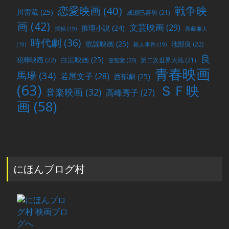
戦争映
恋愛映画
(40)
川雷蔵
(25)
成瀬巳喜男
(21)
画
(42)
文芸映画
(29)
推理小説
(24)
探偵
(19)
新藤兼人
時代劇
(36)
歌謡映画
(25)
池部良
(22)
(19)
殺人事件
(19)
良
白黒映画
(25)
犯罪映画
(22)
第二次世界大戦
(21)
笠智衆
(20)
青春映画
馬場
(34)
若尾文子
(28)
西部劇
(25)
(63)
ＳＦ映
音楽映画
(32)
高峰秀子
(27)
画
(58)
にほんブログ村