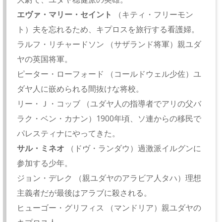
エヴァ・マリー・セイント
（キティ・フリーモン
ト）夫を忘れるため、キプロスを旅行する看護婦。
ラルフ・リチャードソン （サザランド将軍）親ユダ
ヤの英国将軍。
ピーター・ローフォード （コールドウェル少佐）ユ
ダヤ人に嵌められる間抜けな将校。
リー・Ｊ・コッブ （ユダヤ人の指導者でアリの父バ
ラク・ベン・カナン）1900年頃、ソ連からの移民で
パレスティナにやってきた。
サル・ミネオ
（ドヴ・ランダウ）過激派イルグンに
参加する少年。
ジョン・デレク （親ユダヤのアラビア人タハ）理想
主義者だが最後はアラブに殺される。
ヒューゴー・グリフィス （マンドリア）親ユダヤの