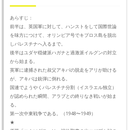
あらすじ：
前半は、英国軍に対して、ハンストをして国際世論
を味方につけて、オリンピア号でキプロス島を脱出
しパレスチナへ入るまで。
後半はユダヤ穏健派ハガナと過激派イルグンの対立
から始まる。
英軍に逮捕された叔父アキバの脱走をアリが助ける
が、アキバは銃弾に倒れる。
国連でようやくパレスチナ分割（イスラエル独立）
が認められた瞬間、アラブとの終りなき戦いが始ま
る。
第一次中東戦争である。（1948〜1949）
★