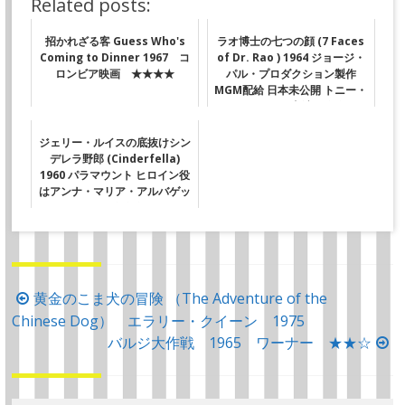
Related posts:
招かれざる客 Guess Who's
ラオ博士の七つの顔 (7 Faces
Coming to Dinner 1967 コ
of Dr. Rao ) 1964 ジョージ・
ロンビア映画 ★★★★
パル・プロダクション製作
MGM配給 日本未公開 トニー・
ランドール主演 ★★
ジェリー・ルイスの底抜けシン
デレラ野郎 (Cinderfella)
1960 パラマウント ヒロイン役
はアンナ・マリア・アルバゲッ
ティ ★★★
投
黄金のこま犬の冒険 （The Adventure of the
Chinese Dog） エラリー・クイーン 1975
稿
バルジ大作戦 1965 ワーナー ★★☆
ナ
ビ
ゲ