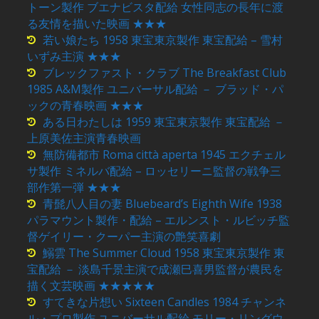
トーン製作 ブエナビスタ配給 女性同志の長年に渡
る友情を描いた映画 ★★★
若い娘たち 1958 東宝東京製作 東宝配給 – 雪村
いずみ主演 ★★★
ブレックファスト・クラブ The Breakfast Club
1985 A&M製作 ユニバーサル配給 － ブラッド・パ
ックの青春映画 ★★★
ある日わたしは 1959 東宝東京製作 東宝配給 －
上原美佐主演青春映画
無防備都市 Roma città aperta 1945 エクチェル
サ製作 ミネルバ配給 – ロッセリーニ監督の戦争三
部作第一弾 ★★★
青髭八人目の妻 Bluebeard’s Eighth Wife 1938
パラマウント製作・配給 – エルンスト・ルビッチ監
督ゲイリー・クーパー主演の艶笑喜劇
鰯雲 The Summer Cloud 1958 東宝東京製作 東
宝配給 － 淡島千景主演で成瀬巳喜男監督が農民を
描く文芸映画 ★★★★★
すてきな片想い Sixteen Candles 1984 チャンネ
ル・プロ製作 ユニバーサル配給 モリー・リングウ