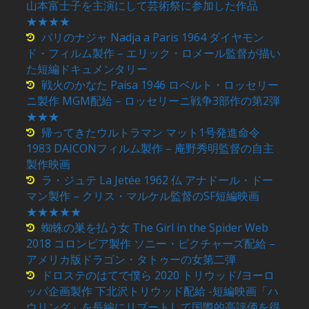
山本富士子を主演にして芸術祭に参加した作品
★★★★
パリのナジャ Nadja a Paris 1964 ダイヤモン
ド・フィルム製作 – エリック・ロメール監督が描い
た短編ドキュメンタリー
戦火のかなた Paisa 1946 ロベルト・ロッセリー
ニ製作 MGM配給 – ロッセリーニ戦争3部作の第2弾
★★★
帰ってきたウルトラマン マット1号発進命令
1983 DAICONフィルム製作 – 庵野秀明監督の自主
製作映画
ラ・ジュテ La Jetée 1962 仏 アナドール・ドー
マン製作 – クリス・マルケル監督のSF短編映画
★★★★★
蜘蛛の巣を払う女 The Girl in the Spider Web
2018 コロンビア製作 ソニー・ピクチャーズ配給 –
アメリカ版ドラゴン・タトゥーの女第二弾
ドロステのはてで僕ら 2020 トリウッド/ヨーロ
ッパ企画製作 下北沢トリウッド配給 -短編映画「ハ
ウリング」を長編にリブートして国際的高評価を得