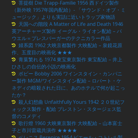
菩提樹 Die Trapp-Familie 1956 西ドイツ製作
（新外映 1957年国内配給）- 「サウンド・オブ・ミ
ュージック」よりも実話に近いトラップ家物語
天国への階段 A Matter of Life and Death 1946
英アーチャーズ製作 イーグル・ライオン配給 – パ
ウエル＝プレスバーガーのテクニカラー作品
婦系図 1962 大映京都製作 大映配給 – 泉鏡花原
作、五度目の映画化 ★★★
青葉繁れる 1974 東宝東京製作 東宝配給 – 井上
ひさしの自伝的小説の映画化
ボビー Bobby 2006 ワインスタイン・カンパニ
ー製作 MGM/ワインスタイン配給 – ロバート・ケ
ネディの暗殺された日に、あのホテルで何が起こっ
たか？
殺人幻想曲 Unfaithfully Yours 1942 ２０世紀フ
ォックス製作・配給 プレストン・スタージェス監
督のコメディ
歌行燈 1960 大映東京製作 大映配給 – 山本富士
子と市川雷蔵共演作 ★★★★
ベレニス Berenice 1954 ピエール・コトレル製