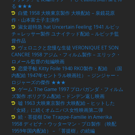
る ★★★
白鷺 1958 大映東京製作 大映配給 – 泉鏡花原
作・山本富士子主演作
淑女超特急 hat Uncertain Feeling 1941 ルビッ
チ＝レッサー製作 ユナイテッド配給 – ルビッチ監
督作品
ヴェロニクと怠慢な生徒 VERONIQUE ET SON
CANCRE 1958 アジム・フィルム製作 – エリック・
ロメール監督の短編映画
恋愛手帖 Kitty Foile 1940 RKO製作・配給 （国
内配給 1947年セントラル映画社） – ジンジャー・
ロジャーズの傑作 ★★★
ゲーム The Game 1997 プロパガンダ・フィルム
ズ製作 ポリグラム配給 – ドンデン返し映画
嘘 1963 大映東京製作 大映配給 – ヒットした
「女経」に続くオムニバス女性映画第二弾
続・菩提樹 Die Trappe-Familie in Amerika
1958 ディビナ・ウッターマン・プロ製作 （映配
1959年国内配給） – 「菩提樹」の続編