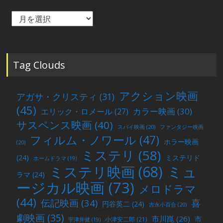
毎
月
の
投
稿
Tag Clouds
アクション映画
アガサ・クリスティ
(31)
(45)
カラー映画
(30)
エリック・ロメール
(27)
サスペンス映画
(40)
スパイ映画
(20)
ファンタジー映画
フィルム・ノワール
(47)
ホラー映画
(20)
ミステリ
(58)
(24)
ミステリド
ホームドラマ
(19)
ミュ
ミステリ映画
(68)
ラマ
(24)
ージカル映画
(73)
メロドラマ
(44)
喜
伝記映画
(34)
円谷英二
(24)
吉永小百合
(20)
劇映画
(35)
市川崑
(26)
市
小津安二郎
(21)
宇津井健
(19)