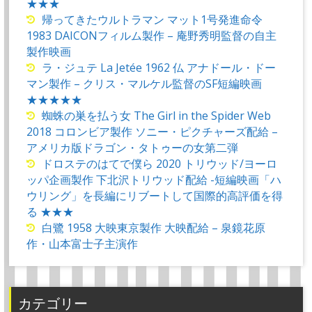
★★★
帰ってきたウルトラマン マット1号発進命令
1983 DAICONフィルム製作 – 庵野秀明監督の自主
製作映画
ラ・ジュテ La Jetée 1962 仏 アナドール・ドー
マン製作 – クリス・マルケル監督のSF短編映画
★★★★★
蜘蛛の巣を払う女 The Girl in the Spider Web
2018 コロンビア製作 ソニー・ピクチャーズ配給 –
アメリカ版ドラゴン・タトゥーの女第二弾
ドロステのはてで僕ら 2020 トリウッド/ヨーロ
ッパ企画製作 下北沢トリウッド配給 -短編映画「ハ
ウリング」を長編にリブートして国際的高評価を得
る ★★★
白鷺 1958 大映東京製作 大映配給 – 泉鏡花原
作・山本富士子主演作
カテゴリー