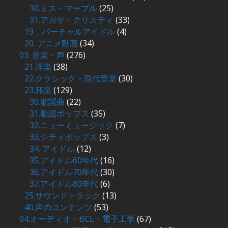
30.ミス・マープル
(25)
31.アガサ・クリスティ
(33)
19．バーチャルアイドル
(4)
20. アニメ動画
(34)
03. 音楽・声
(276)
21.洋楽
(38)
22.クラシック・現代音楽
(30)
23.邦楽
(129)
30.歌謡曲
(22)
31.歌謡ポップス
(35)
32.ニューミュージック
(7)
33.シティポップス
(3)
34. アイドル
(12)
35.アイドル60年代
(16)
36.アイドル70年代
(30)
37.アイドル80年代
(6)
25.サウンドトラック
(13)
40.声のコンテンツ
(53)
04.オーディオ・BCL・電子工学
(67)