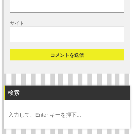
サイト
検索
検
索: