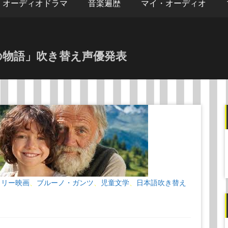
オーディオドラマ
音楽遍歴
マイ・オーディオ
の物語」吹き替え声優発表
ミリー映画
ブルーノ・ガンツ
児童文学
日本語吹き替え
、
、
、