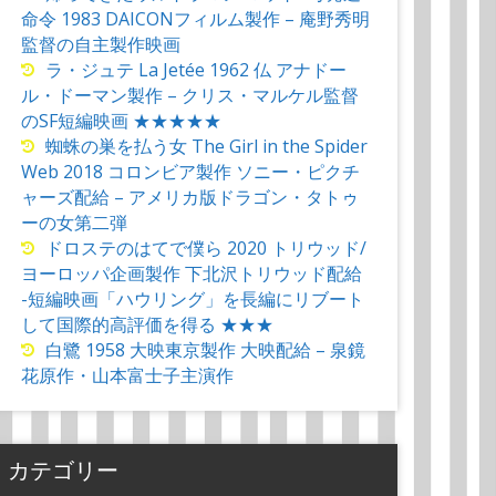
命令 1983 DAICONフィルム製作 – 庵野秀明
監督の自主製作映画
ラ・ジュテ La Jetée 1962 仏 アナドー
ル・ドーマン製作 – クリス・マルケル監督
のSF短編映画 ★★★★★
蜘蛛の巣を払う女 The Girl in the Spider
Web 2018 コロンビア製作 ソニー・ピクチ
ャーズ配給 – アメリカ版ドラゴン・タトゥ
ーの女第二弾
ドロステのはてで僕ら 2020 トリウッド/
ヨーロッパ企画製作 下北沢トリウッド配給
-短編映画「ハウリング」を長編にリブート
して国際的高評価を得る ★★★
白鷺 1958 大映東京製作 大映配給 – 泉鏡
花原作・山本富士子主演作
カテゴリー