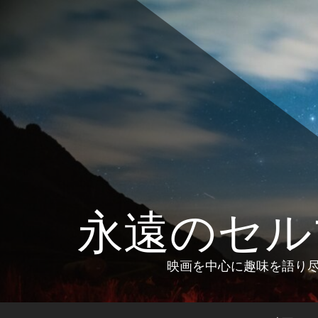
コ
ン
テ
ン
ツ
へ
ス
キ
ッ
プ
永遠のセル
映画を中心に趣味を語り尽く