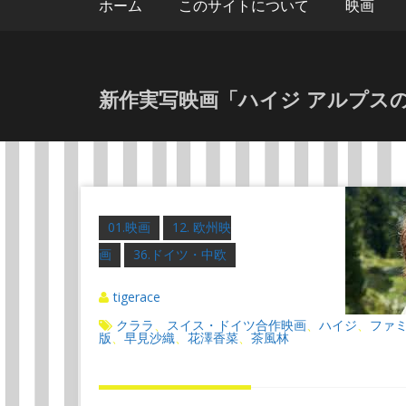
ホーム
このサイトについて
映画
新作実写映画「ハイジ アルプス
01.映画
12. 欧州映
画
36.ドイツ・中欧
tigerace
クララ
スイス・ドイツ合作映画
ハイジ
ファ
、
、
、
版
早見沙織
花澤香菜
茶風林
、
、
、