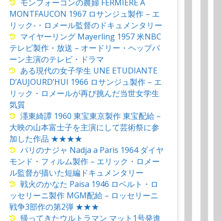
モンフォーコンの農婦 FERMIERE A
MONTFAUCON 1967 ロサンジュ製作 – エ
リック-・ロメール監督のドキュメンタリー
マイヤーリング Mayerling 1957 米NBC
テレビ製作・放送 – オードリー・ヘップバ
ーン主演のテレビ・ドラマ
ある現代の女子学生 UNE ETUDIANTE
D’AUJOURD’HUI 1966 ロサンジュ製作 – エ
リック・ロメールが再び挑んだ当世女学生
気質
濹東綺譚 1960 東宝東京製作 東宝配給 –
大映の山本富士子を主演にして芸術祭に参
加した作品 ★★★★
パリのナジャ Nadja a Paris 1964 ダイヤ
モンド・フィルム製作 – エリック・ロメー
ル監督が描いた短編ドキュメンタリー
戦火のかなた Paisa 1946 ロベルト・ロ
ッセリーニ製作 MGM配給 – ロッセリーニ
戦争3部作の第2弾 ★★★
帰ってきたウルトラマン マット1号発進