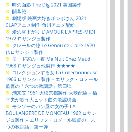
時の面影 The Dig 2021 英国製作
開幕戦
劇場版 映画大好きポンポさん 2021
CLAPアニメ制作 角川アニメ配給
愛の昼下がり L’ AMOUR L’APRES-MIDI
1972 ロサンジュ製作
クレールの膝 Le Genou de Claire 1970
仏ロサンジュ製作
モード家の一夜 Ma Nuit Chez Maud
1968 ロサンジュ他製作 ★★★★
コレクションする女 La Collectionneuse
1966 ロサンジュ製作 – エリック・ロメール
監督の「六つの教訓話」第四弾
潮来笠 1961 大映京都製作 大映配給 – 橋
幸夫が歌う大ヒット曲の歌謡映画
モンソーのパン屋の女の子 LA
BOULANGERE DE MONCEAU 1962 ロサン
ジュ製作 – エリック・ロメール監督の「六
つの教訓話」第一弾