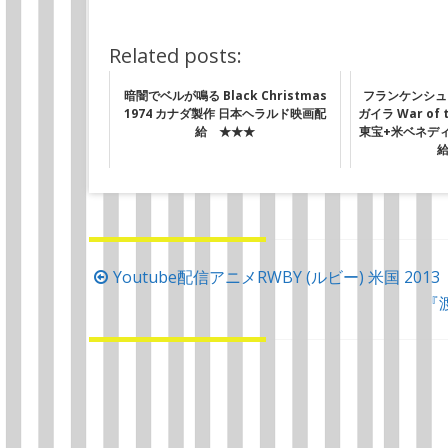
Related posts:
暗闇でベルが鳴る Black Christmas
フランケンシュ
1974 カナダ製作 日本ヘラルド映画配
ガイラ War of t
給 ★★★
東宝+米ベネデ
投
Youtube配信アニメRWBY (ルビー) 米国 2
稿
『渡
ナ
ビ
ゲ
ー
シ