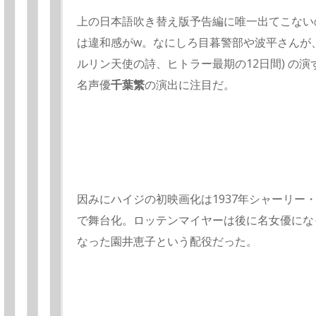
上の日本語吹き替え版予告編に唯一出てこない
は違和感がw。なにしろ目暮警部や波平さんが
ルリン天使の詩、ヒトラー最期の12日間) の
名声優
千葉繁
の演出に注目だ。
因みにハイジの初映画化は1937年シャーリー
で舞台化。ロッテンマイヤーは後に名女優にな
なった園井恵子という配役だった。