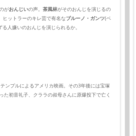
のが
おんじい
の声。
茶風林
がそのおんじを演じるの
、ヒットラーのキレ芸で有名な
ブルーノ・ガンツ
(ベ
演ずる人嫌いのおんじを演じられるか。
・テンプルによるアメリカ映画。その3年後には宝塚
った初音礼子、クララの叔母さんに原爆投下で亡く