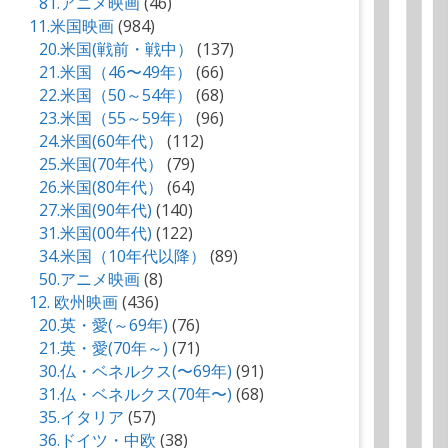
81.アニメ映画
(46)
11.米国映画
(984)
20.米国(戦前・戦中）
(137)
21.米国（46〜49年）
(66)
22.米国（50～54年）
(68)
23.米国（55～59年）
(96)
24.米国(60年代）
(112)
25.米国(70年代）
(79)
26.米国(80年代）
(64)
27.米国(90年代)
(140)
31.米国(00年代)
(122)
34.米国（10年代以降）
(89)
50.アニメ映画
(8)
12. 欧州映画
(436)
20.英・愛(～69年)
(76)
21.英・愛(70年～)
(71)
30.仏・ベネルクス(〜69年)
(91)
31.仏・ベネルクス(70年〜)
(68)
35.イタリア
(57)
36.ドイツ・中欧
(38)