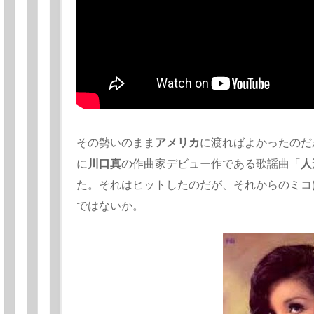
その勢いのまま
アメリカ
に渡ればよかったのだ
に
川口真
の作曲家デビュー作である歌謡曲「
人
た。それはヒットしたのだが、それからのミコ
ではないか。