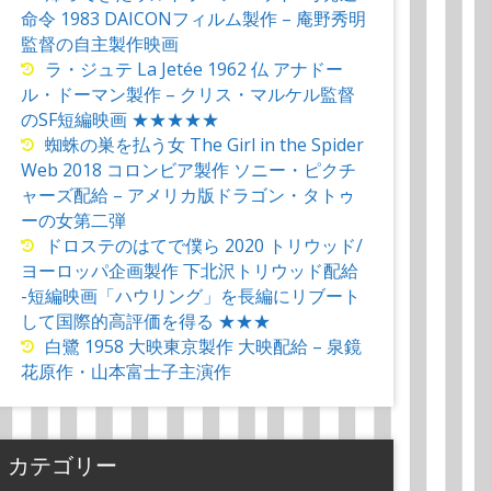
命令 1983 DAICONフィルム製作 – 庵野秀明
監督の自主製作映画
ラ・ジュテ La Jetée 1962 仏 アナドー
ル・ドーマン製作 – クリス・マルケル監督
のSF短編映画 ★★★★★
蜘蛛の巣を払う女 The Girl in the Spider
Web 2018 コロンビア製作 ソニー・ピクチ
ャーズ配給 – アメリカ版ドラゴン・タトゥ
ーの女第二弾
ドロステのはてで僕ら 2020 トリウッド/
ヨーロッパ企画製作 下北沢トリウッド配給
-短編映画「ハウリング」を長編にリブート
して国際的高評価を得る ★★★
白鷺 1958 大映東京製作 大映配給 – 泉鏡
花原作・山本富士子主演作
カテゴリー