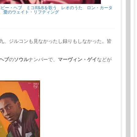
ボビー・ヘブ
ミコR&Bを歌う
レオのうた
ロン・カータ
、
、
、
愛のウェイト・リフティング
、
九、ジルコンも見なかったし録りもしなかった。皆
ヘブ
の
ソウル
ナンバーで、
マーヴィン・ゲイ
などが