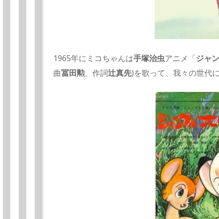
1965年にミコちゃんは
手塚治虫
アニメ「
ジャ
曲
冨田勲
、作詞
辻真先
)を歌って、我々の世代