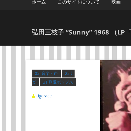
ホーム
このサイトについて
映画
弘田三枝子 “Sunny” 1968 （
03. 音楽・声
23.邦
楽
31.歌謡ポップス
tigerace