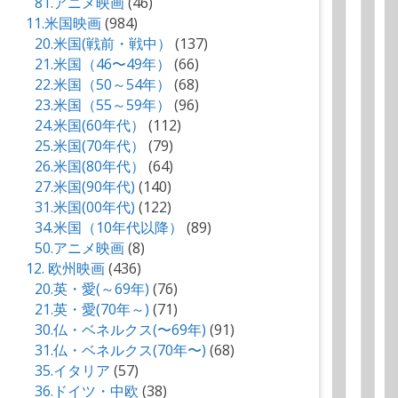
81.アニメ映画
(46)
11.米国映画
(984)
20.米国(戦前・戦中）
(137)
21.米国（46〜49年）
(66)
22.米国（50～54年）
(68)
23.米国（55～59年）
(96)
24.米国(60年代）
(112)
25.米国(70年代）
(79)
26.米国(80年代）
(64)
27.米国(90年代)
(140)
31.米国(00年代)
(122)
34.米国（10年代以降）
(89)
50.アニメ映画
(8)
12. 欧州映画
(436)
20.英・愛(～69年)
(76)
21.英・愛(70年～)
(71)
30.仏・ベネルクス(〜69年)
(91)
31.仏・ベネルクス(70年〜)
(68)
35.イタリア
(57)
36.ドイツ・中欧
(38)