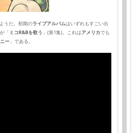
ようだ。初期の
ライブアルバム
はいずれもすごい出
盤が「
ミコR&Bを歌う
」(第1集)。これは
アメリカ
でも
ニー
」である。