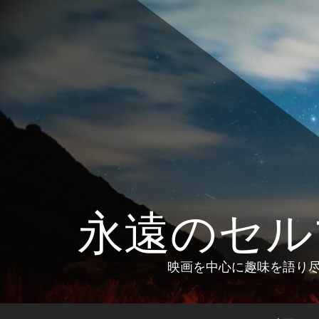
コ
ン
テ
ン
ツ
へ
ス
キ
ッ
プ
永遠のセル
映画を中心に趣味を語り尽く