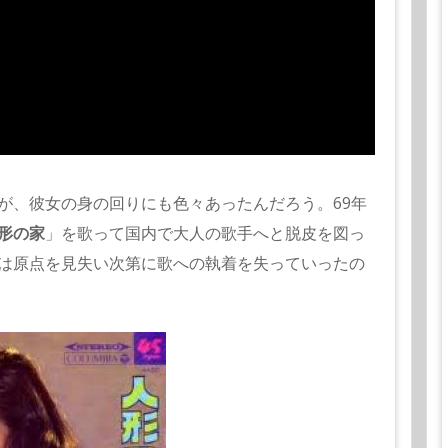
が、彼女の身の回りにも色々あったんだろう。69年
形の家
」を歌って国内で大人の歌手へと脱皮を図っ
は原点を見失い次第に歌への執着を失っていったの