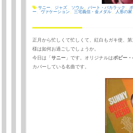
サニー
ジャズ
ソウル
バート・バカラック
、
、
、
、
ー
ヴァケーション
三宅義信・金メダル
人形の家
、
、
、
正月から忙しくて忙しくて、紅白もガキ使、第
様は如何お過ごしでしょうか。
今日は「
サニー
」です。オリジナルは
ボビー・
カバーしている名曲です。