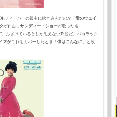
ダル
フィーバーの最中に吹き込んだのが「
愛のウェイ
ク
が作曲し
サンディー・ショー
が歌った名
e
”。ふざけているとしか思えない邦題だ。バカラック
イズ
がこれをカバーしたとき「
僕はこんなに
」と改