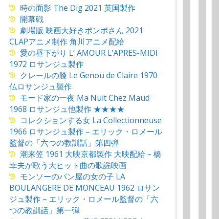
時の面影 The Dig 2021 英国製作
開幕戦
劇場版 映画大好きポンポさん 2021
CLAPアニメ制作 角川アニメ配給
愛の昼下がり L’ AMOUR L’APRES-MIDI
1972 ロサンジュ製作
クレールの膝 Le Genou de Claire 1970
仏ロサンジュ製作
モード家の一夜 Ma Nuit Chez Maud
1968 ロサンジュ他製作 ★★★★
コレクションする女 La Collectionneuse
1966 ロサンジュ製作 – エリック・ロメール
監督の「六つの教訓話」第四弾
潮来笠 1961 大映京都製作 大映配給 – 橋
幸夫が歌う大ヒット曲の歌謡映画
モンソーのパン屋の女の子 LA
BOULANGERE DE MONCEAU 1962 ロサン
ジュ製作 – エリック・ロメール監督の「六
つの教訓話」第一弾