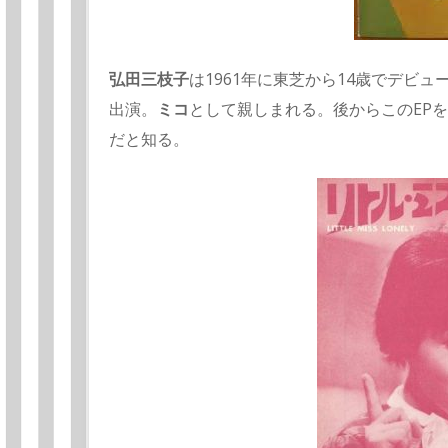
弘田三枝子
は1961年に東芝から14歳でデビュ
出演。
ミコ
として親しまれる。後からこのEP
だと知る。