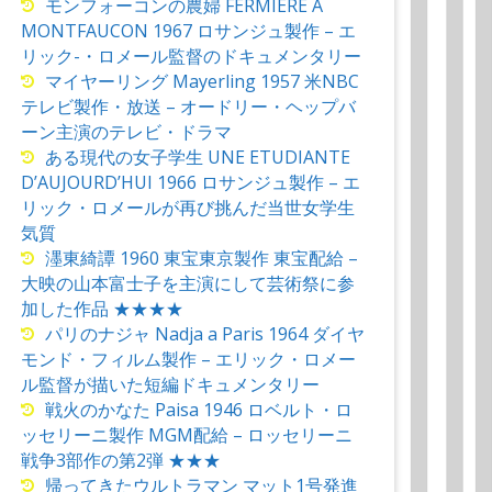
モンフォーコンの農婦 FERMIERE A
MONTFAUCON 1967 ロサンジュ製作 – エ
リック-・ロメール監督のドキュメンタリー
マイヤーリング Mayerling 1957 米NBC
テレビ製作・放送 – オードリー・ヘップバ
ーン主演のテレビ・ドラマ
ある現代の女子学生 UNE ETUDIANTE
D’AUJOURD’HUI 1966 ロサンジュ製作 – エ
リック・ロメールが再び挑んだ当世女学生
気質
濹東綺譚 1960 東宝東京製作 東宝配給 –
大映の山本富士子を主演にして芸術祭に参
加した作品 ★★★★
パリのナジャ Nadja a Paris 1964 ダイヤ
モンド・フィルム製作 – エリック・ロメー
ル監督が描いた短編ドキュメンタリー
戦火のかなた Paisa 1946 ロベルト・ロ
ッセリーニ製作 MGM配給 – ロッセリーニ
戦争3部作の第2弾 ★★★
帰ってきたウルトラマン マット1号発進