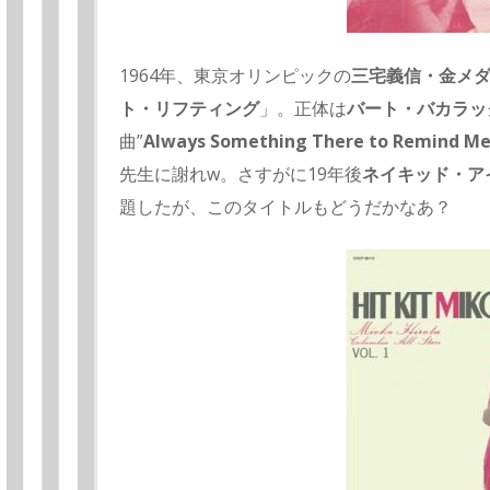
1964年、東京オリンピックの
三宅義信・金メ
ト・リフティング
」。正体は
バート・バカラッ
曲”
Always Something There to Remind M
先生に謝れw。さすがに19年後
ネイキッド・ア
題したが、このタイトルもどうだかなあ？