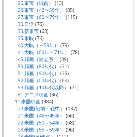
25.東宝（戦前）
(13)
26.東宝（46〜59年）
(85)
27.東宝（60〜79年）
(115)
30.日活
(76)
33.新東宝
(63)
35.東映
(74)
40.大映（～59年）
(79)
41.大映（60年～71年）
(78)
45.邦画（独立系）
(39)
50.邦画（80年代）
(31)
51.邦画（90年代）
(35)
52.邦画（00年代）
(64)
53.邦画（10年代以降）
(71)
81.アニメ映画
(46)
11.米国映画
(984)
20.米国(戦前・戦中）
(137)
21.米国（46〜49年）
(66)
22.米国（50～54年）
(68)
23.米国（55～59年）
(96)
24.米国(60年代）
(112)