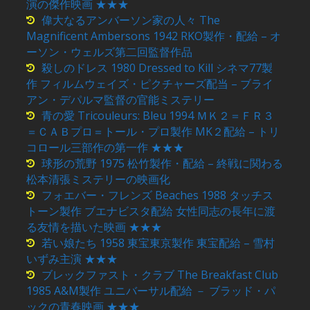
演の傑作映画 ★★★
偉大なるアンバーソン家の人々 The
Magnificent Ambersons 1942 RKO製作・配給 – オ
ーソン・ウェルズ第二回監督作品
殺しのドレス 1980 Dressed to Kill シネマ77製
作 フィルムウェイズ・ピクチャーズ配当 – ブライ
アン・デパルマ監督の官能ミステリー
青の愛 Tricouleurs: Bleu 1994 ＭＫ２＝ＦＲ３
＝ＣＡＢプロ＝トール・プロ製作 MK２配給 – トリ
コロール三部作の第一作 ★★★
球形の荒野 1975 松竹製作・配給 – 終戦に関わる
松本清張ミステリーの映画化
フォエバー・フレンズ Beaches 1988 タッチス
トーン製作 ブエナビスタ配給 女性同志の長年に渡
る友情を描いた映画 ★★★
若い娘たち 1958 東宝東京製作 東宝配給 – 雪村
いずみ主演 ★★★
ブレックファスト・クラブ The Breakfast Club
1985 A&M製作 ユニバーサル配給 － ブラッド・パ
ックの青春映画 ★★★