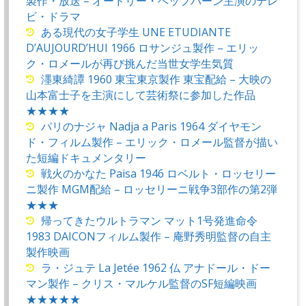
製作・放送 – オードリー・ヘップバーン主演のテレ
ビ・ドラマ
ある現代の女子学生 UNE ETUDIANTE
D’AUJOURD’HUI 1966 ロサンジュ製作 – エリッ
ク・ロメールが再び挑んだ当世女学生気質
濹東綺譚 1960 東宝東京製作 東宝配給 – 大映の
山本富士子を主演にして芸術祭に参加した作品
★★★★
パリのナジャ Nadja a Paris 1964 ダイヤモン
ド・フィルム製作 – エリック・ロメール監督が描い
た短編ドキュメンタリー
戦火のかなた Paisa 1946 ロベルト・ロッセリー
ニ製作 MGM配給 – ロッセリーニ戦争3部作の第2弾
★★★
帰ってきたウルトラマン マット1号発進命令
1983 DAICONフィルム製作 – 庵野秀明監督の自主
製作映画
ラ・ジュテ La Jetée 1962 仏 アナドール・ドー
マン製作 – クリス・マルケル監督のSF短編映画
★★★★★