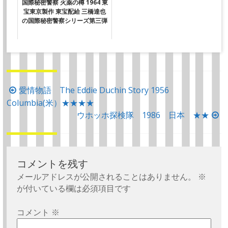
国際秘密警察 火薬の樽 1964 東
宝東京製作 東宝配給 三橋達也
の国際秘密警察シリーズ第三弾
投
愛情物語 The Eddie Duchin Story 1956
Columbia(米）★★★★
稿
ウホッホ探検隊 1986 日本 ★★
ナ
ビ
ゲ
ー
コメントを残す
シ
メールアドレスが公開されることはありません。
※
が付いている欄は必須項目です
ョ
ン
コメント
※