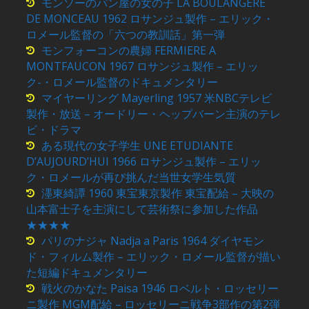
モンソーのパン屋の女の子 LA BOULANGERE
DE MONCEAU 1962 ロサンジュ製作 – エリック・
ロメール監督の「六つの教訓話」第一弾
モンフォーコンの農婦 FERMIERE A
MONTFAUCON 1967 ロサンジュ製作 – エリッ
ク-・ロメール監督のドキュメンタリー
マイヤーリング Mayerling 1957 米NBCテレビ
製作・放送 – オードリー・ヘップバーン主演のテレ
ビ・ドラマ
ある現代の女子学生 UNE ETUDIANTE
D’AUJOURD’HUI 1966 ロサンジュ製作 – エリッ
ク・ロメールが再び挑んだ当世女学生気質
濹東綺譚 1960 東宝東京製作 東宝配給 – 大映の
山本富士子を主演にして芸術祭に参加した作品
★★★★
パリのナジャ Nadja a Paris 1964 ダイヤモン
ド・フィルム製作 – エリック・ロメール監督が描い
た短編ドキュメンタリー
戦火のかなた Paisa 1946 ロベルト・ロッセリー
ニ製作 MGM配給 – ロッセリーニ戦争3部作の第2弾