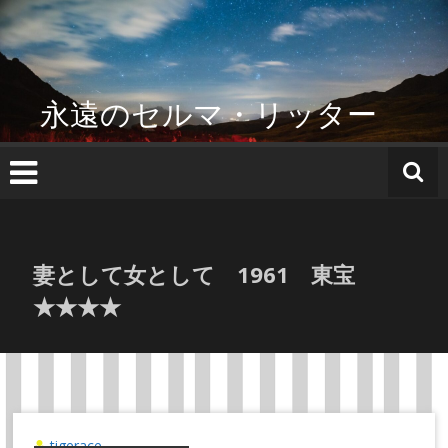
コ
ン
テ
ン
ツ
永遠のセルマ・リッター
へ
ス
キ
ッ
プ
妻として女として 1961 東宝
★★★★
tigerace