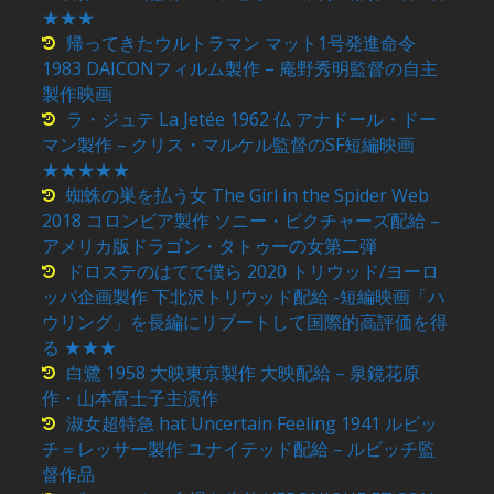
★★★
帰ってきたウルトラマン マット1号発進命令
1983 DAICONフィルム製作 – 庵野秀明監督の自主
製作映画
ラ・ジュテ La Jetée 1962 仏 アナドール・ドー
マン製作 – クリス・マルケル監督のSF短編映画
★★★★★
蜘蛛の巣を払う女 The Girl in the Spider Web
2018 コロンビア製作 ソニー・ピクチャーズ配給 –
アメリカ版ドラゴン・タトゥーの女第二弾
ドロステのはてで僕ら 2020 トリウッド/ヨーロ
ッパ企画製作 下北沢トリウッド配給 -短編映画「ハ
ウリング」を長編にリブートして国際的高評価を得
る ★★★
白鷺 1958 大映東京製作 大映配給 – 泉鏡花原
作・山本富士子主演作
淑女超特急 hat Uncertain Feeling 1941 ルビッ
チ＝レッサー製作 ユナイテッド配給 – ルビッチ監
督作品