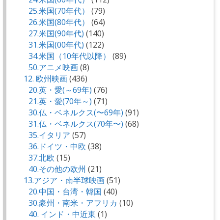
25.米国(70年代）
(79)
26.米国(80年代）
(64)
27.米国(90年代)
(140)
31.米国(00年代)
(122)
34.米国（10年代以降）
(89)
50.アニメ映画
(8)
12. 欧州映画
(436)
20.英・愛(～69年)
(76)
21.英・愛(70年～)
(71)
30.仏・ベネルクス(〜69年)
(91)
31.仏・ベネルクス(70年〜)
(68)
35.イタリア
(57)
36.ドイツ・中欧
(38)
37.北欧
(15)
40.その他の欧州
(21)
13.アジア・南半球映画
(51)
20.中国・台湾・韓国
(40)
30.豪州・南米・アフリカ
(10)
40. インド・中近東
(1)