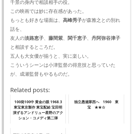
千景の身内で相談相手の役。
この映画では妙に存在感があった。
もっとも好きな場面は、
高峰秀子
が森雅之との別れ
話を、
友人の
淡路恵子
、
藤間紫
、
関千恵子
、
丹阿弥谷津子
と相談するところだ。
五人も大女優が揃うと、実に楽しい。
こういうシーンは小津監督の得意技と思っていた
が、成瀬監督もやるものだ。
Related posts:
100発100中 黄金の眼 1968.3
独立愚連隊西へ 1960 東
東宝東京製作 東宝配給 宝田明
宝 ★★☆
演ずるアンドリュー星野のアク
ション・コメディ第二弾