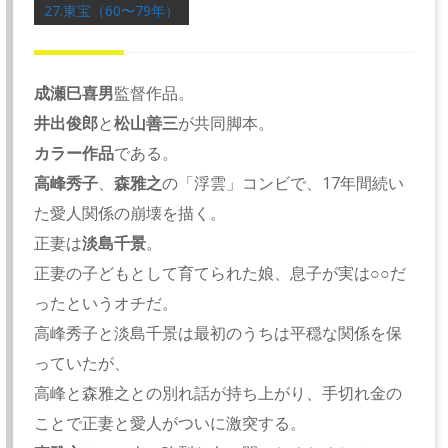
27.東宝（60〜79年）
成瀬巳喜男
監督作品。
井出俊郎
と
松山善三
が共同脚本。
カラー作品
である。
高峰秀子
、
森雅之
の「浮雲」コンビで、17年間続い
た愛人関係の崩壊を描く。
正妻は
淡島千景
。
正妻の子どもとして育てられた娘、息子が実は○○だ
ったというオチだ。
高峰秀子と淡島千景は最初のうちは平穏な関係を保
っていたが、
高峰と森雅之との別れ話が持ち上がり、手切れ金の
ことで正妻と愛人がついに激突する。