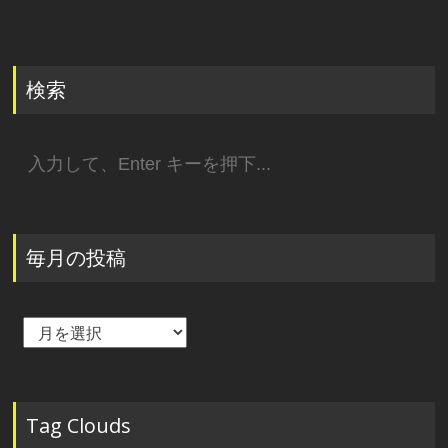
検索
検
索:
毎月の投稿
毎
月
の
投
稿
Tag Clouds