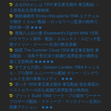
ある日わたしは 1959 東宝東京製作 東宝配給 －
上原美佐主演青春映画
無防備都市 Roma città aperta 1945 エクチェル
サ製作 ミネルバ配給 – ロッセリーニ監督の戦争三
部作第一弾 ★★★
青髭八人目の妻 Bluebeard’s Eighth Wife 1938
パラマウント製作・配給 – エルンスト・ルビッチ監
督ゲイリー・クーパー主演の艶笑喜劇
鰯雲 The Summer Cloud 1958 東宝東京製作 東
宝配給 － 淡島千景主演で成瀬巳喜男監督が農民を
描く文芸映画 ★★★★★
すてきな片想い Sixteen Candles 1984 チャンネ
ル・プロ製作 ユニバーサル配給 モリー・リングウ
ォルド主演の青春コメディ ★★★
杏っ子 1958 東宝東京製作 東宝配給 室生犀星の
ベストセラー小説を成瀬巳喜男監督が映画化
ブリット Bullit 1968 ソーラ・プロ製作 ワーナー
ブロザーズ配給 – スティーブ・マックイーン主演の
刑事アクション ★★★