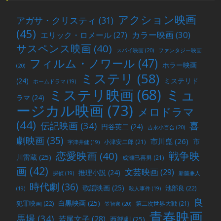
アクション映画
アガサ・クリスティ
(31)
(45)
カラー映画
(30)
エリック・ロメール
(27)
サスペンス映画
(40)
スパイ映画
(20)
ファンタジー映画
フィルム・ノワール
(47)
ホラー映画
(20)
ミステリ
(58)
(24)
ミステリド
ホームドラマ
(19)
ミュ
ミステリ映画
(68)
ラマ
(24)
ージカル映画
(73)
メロドラマ
(44)
喜
伝記映画
(34)
円谷英二
(24)
吉永小百合
(20)
劇映画
(35)
市川崑
(26)
市
小津安二郎
(21)
宇津井健
(19)
戦争映
恋愛映画
(40)
川雷蔵
(25)
成瀬巳喜男
(21)
画
(42)
文芸映画
(29)
推理小説
(24)
探偵
(19)
新藤兼人
時代劇
(36)
歌謡映画
(25)
池部良
(22)
(19)
殺人事件
(19)
良
白黒映画
(25)
犯罪映画
(22)
第二次世界大戦
(21)
笠智衆
(20)
青春映画
馬場
(34)
若尾文子
(28)
西部劇
(25)