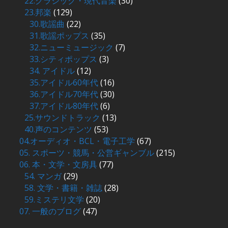
22.クラシック・現代音楽
(30)
23.邦楽
(129)
30.歌謡曲
(22)
31.歌謡ポップス
(35)
32.ニューミュージック
(7)
33.シティポップス
(3)
34. アイドル
(12)
35.アイドル60年代
(16)
36.アイドル70年代
(30)
37.アイドル80年代
(6)
25.サウンドトラック
(13)
40.声のコンテンツ
(53)
04.オーディオ・BCL・電子工学
(67)
05. スポーツ・競馬・公営ギャンブル
(215)
06. 本・文学・文房具
(77)
54. マンガ
(29)
58. 文学・書籍・雑誌
(28)
59.ミステリ文学
(20)
07. 一般のブログ
(47)