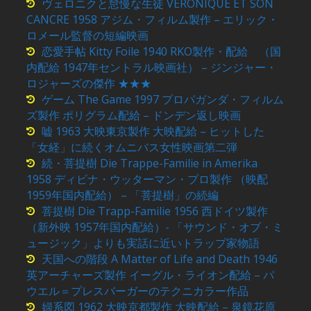
ヴェロニクと怠慢な生徒 VERONIQUE ET SON
CANCRE 1958 アジム・フィルム製作 – エリック・
ロメール監督の短編映画
恋愛手帖 Kitty Foile 1940 RKO製作・配給 （国
内配給 1947年セントラル映画社） – ジンジャー・
ロジャーズの傑作 ★★★
ゲーム The Game 1997 プロパガンダ・フィルム
ズ製作 ポリグラム配給 – ドンデン返し映画
嘘 1963 大映東京製作 大映配給 – ヒットした
「女経」に続くオムニバス女性映画第二弾
続・菩提樹 Die Trappe-Familie in Amerika
1958 ディビナ・ウッターマン・プロ製作 （映配
1959年国内配給） – 「菩提樹」の続編
菩提樹 Die Trapp-Familie 1956 西ドイツ製作
（新外映 1957年国内配給）- 「サウンド・オブ・ミ
ュージック」よりも実話に近いトラップ家物語
天国への階段 A Matter of Life and Death 1946
英アーチャーズ製作 イーグル・ライオン配給 – パ
ウエル＝プレスバーガーのテクニカラー作品
婦系図 1962 大映京都製作 大映配給 – 泉鏡花原