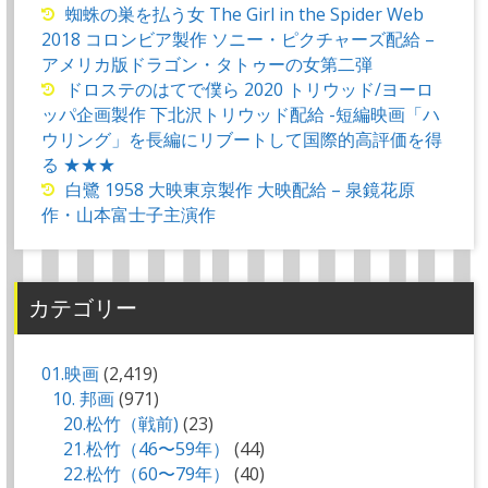
蜘蛛の巣を払う女 The Girl in the Spider Web
2018 コロンビア製作 ソニー・ピクチャーズ配給 –
アメリカ版ドラゴン・タトゥーの女第二弾
ドロステのはてで僕ら 2020 トリウッド/ヨーロ
ッパ企画製作 下北沢トリウッド配給 -短編映画「ハ
ウリング」を長編にリブートして国際的高評価を得
る ★★★
白鷺 1958 大映東京製作 大映配給 – 泉鏡花原
作・山本富士子主演作
カテゴリー
01.映画
(2,419)
10. 邦画
(971)
20.松竹（戦前)
(23)
21.松竹（46〜59年）
(44)
22.松竹（60〜79年）
(40)