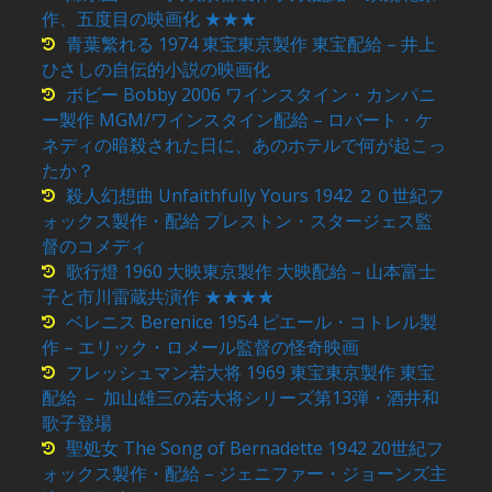
作、五度目の映画化 ★★★
青葉繁れる 1974 東宝東京製作 東宝配給 – 井上
ひさしの自伝的小説の映画化
ボビー Bobby 2006 ワインスタイン・カンパニ
ー製作 MGM/ワインスタイン配給 – ロバート・ケ
ネディの暗殺された日に、あのホテルで何が起こっ
たか？
殺人幻想曲 Unfaithfully Yours 1942 ２０世紀フ
ォックス製作・配給 プレストン・スタージェス監
督のコメディ
歌行燈 1960 大映東京製作 大映配給 – 山本富士
子と市川雷蔵共演作 ★★★★
ベレニス Berenice 1954 ピエール・コトレル製
作 – エリック・ロメール監督の怪奇映画
フレッシュマン若大将 1969 東宝東京製作 東宝
配給 － 加山雄三の若大将シリーズ第13弾・酒井和
歌子登場
聖処女 The Song of Bernadette 1942 20世紀フ
ォックス製作・配給 – ジェニファー・ジョーンズ主