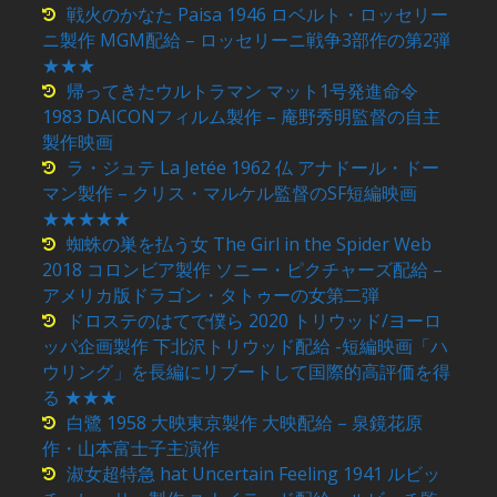
戦火のかなた Paisa 1946 ロベルト・ロッセリー
ニ製作 MGM配給 – ロッセリーニ戦争3部作の第2弾
★★★
帰ってきたウルトラマン マット1号発進命令
1983 DAICONフィルム製作 – 庵野秀明監督の自主
製作映画
ラ・ジュテ La Jetée 1962 仏 アナドール・ドー
マン製作 – クリス・マルケル監督のSF短編映画
★★★★★
蜘蛛の巣を払う女 The Girl in the Spider Web
2018 コロンビア製作 ソニー・ピクチャーズ配給 –
アメリカ版ドラゴン・タトゥーの女第二弾
ドロステのはてで僕ら 2020 トリウッド/ヨーロ
ッパ企画製作 下北沢トリウッド配給 -短編映画「ハ
ウリング」を長編にリブートして国際的高評価を得
る ★★★
白鷺 1958 大映東京製作 大映配給 – 泉鏡花原
作・山本富士子主演作
淑女超特急 hat Uncertain Feeling 1941 ルビッ