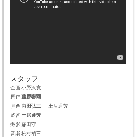
スタッフ
企画 小野沢寛
原作
藤原審爾
脚色
内田弘三
、 土居通芳
監督
土居通芳
撮影 森田守
音楽 松村禎三