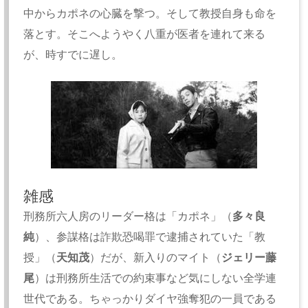
中からカポネの心臓を撃つ。そして教授自身も命を
落とす。そこへようやく八重が医者を連れて来る
が、時すでに遅し。
雑感
刑務所六人房のリーダー格は「カポネ」（
多々良
純
）、参謀格は詐欺恐喝罪で逮捕されていた「教
授」（
天知茂
）だが、新入りのマイト（
ジェリー藤
尾
）は刑務所生活での約束事など気にしない全学連
世代である。ちゃっかりダイヤ強奪犯の一員である