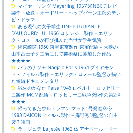
マイヤーリング Mayerling 1957 米NBCテレビ
製作・放送 – オードリー・ヘップバーン主演のテレ
ビ・ドラマ
ある現代の女子学生 UNE ETUDIANTE
D’AUJOURD’HUI 1966 ロサンジュ製作 – エリッ
ク・ロメールが再び挑んだ当世女学生気質
濹東綺譚 1960 東宝東京製作 東宝配給 – 大映の
山本富士子を主演にして芸術祭に参加した作品
★★★★
パリのナジャ Nadja a Paris 1964 ダイヤモン
ド・フィルム製作 – エリック・ロメール監督が描い
た短編ドキュメンタリー
戦火のかなた Paisa 1946 ロベルト・ロッセリー
ニ製作 MGM配給 – ロッセリーニ戦争3部作の第2弾
★★★
帰ってきたウルトラマン マット1号発進命令
1983 DAICONフィルム製作 – 庵野秀明監督の自主
製作映画
ラ・ジュテ La Jetée 1962 仏 アナドール・ドー