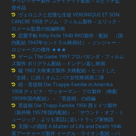
チ＝レッサー製作 ユナイテッド配給 – ルビッチ監
督作品
ヴェロニクと怠慢な生徒 VERONIQUE ET SON
CANCRE 1958 アジム・フィルム製作 – エリック・
ロメール監督の短編映画
恋愛手帖 Kitty Foile 1940 RKO製作・配給 （国
内配給 1947年セントラル映画社） – ジンジャー・
ロジャーズの傑作 ★★★
ゲーム The Game 1997 プロパガンダ・フィルム
ズ製作 ポリグラム配給 – ドンデン返し映画
嘘 1963 大映東京製作 大映配給 – ヒットした
「女経」に続くオムニバス女性映画第二弾
続・菩提樹 Die Trappe-Familie in Amerika
1958 ディビナ・ウッターマン・プロ製作 （映配
1959年国内配給） – 「菩提樹」の続編
菩提樹 Die Trapp-Familie 1956 西ドイツ製作
（新外映 1957年国内配給）- 「サウンド・オブ・ミ
ュージック」よりも実話に近いトラップ家物語
天国への階段 A Matter of Life and Death 1946
英アーチャーズ製作 イーグル・ライオン配給 – パ