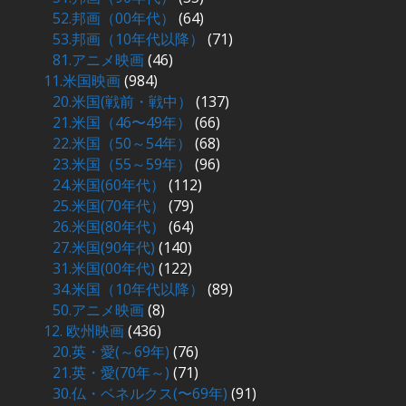
52.邦画（00年代）
(64)
53.邦画（10年代以降）
(71)
81.アニメ映画
(46)
11.米国映画
(984)
20.米国(戦前・戦中）
(137)
21.米国（46〜49年）
(66)
22.米国（50～54年）
(68)
23.米国（55～59年）
(96)
24.米国(60年代）
(112)
25.米国(70年代）
(79)
26.米国(80年代）
(64)
27.米国(90年代)
(140)
31.米国(00年代)
(122)
34.米国（10年代以降）
(89)
50.アニメ映画
(8)
12. 欧州映画
(436)
20.英・愛(～69年)
(76)
21.英・愛(70年～)
(71)
30.仏・ベネルクス(〜69年)
(91)