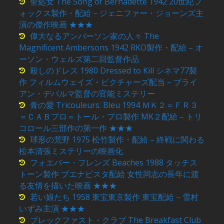
聖処女 The Song of Bernadette 1942 20世紀フ
ォックス製作・配給 – ジェニファー・ジョーンズ主
演の傑作映画 ★★★
偉大なるアンバーソン家の人々 The
Magnificent Ambersons 1942 RKO製作・配給 – オ
ーソン・ウェルズ第二回監督作品
殺しのドレス 1980 Dressed to Kill シネマ77製
作 フィルムウェイズ・ピクチャーズ配当 – ブライ
アン・デパルマ監督の官能ミステリー
青の愛 Tricouleurs: Bleu 1994 ＭＫ２＝ＦＲ３
＝ＣＡＢプロ＝トール・プロ製作 MK２配給 – トリ
コロール三部作の第一作 ★★★
球形の荒野 1975 松竹製作・配給 – 終戦に関わる
松本清張ミステリーの映画化
フォエバー・フレンズ Beaches 1988 タッチス
トーン製作 ブエナビスタ配給 女性同志の長年に渡
る友情を描いた映画 ★★★
若い娘たち 1958 東宝東京製作 東宝配給 – 雪村
いずみ主演 ★★★
ブレックファスト・クラブ The Breakfast Club