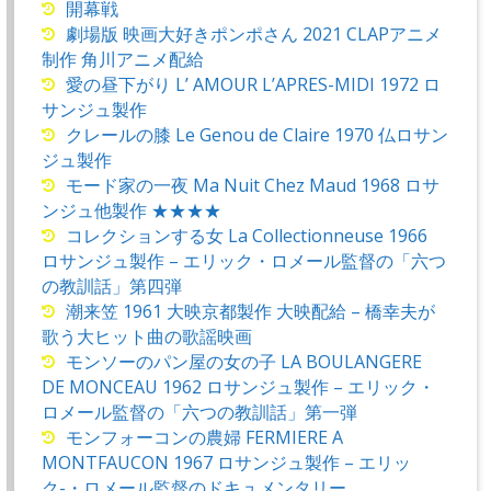
開幕戦
劇場版 映画大好きポンポさん 2021 CLAPアニメ
制作 角川アニメ配給
愛の昼下がり L’ AMOUR L’APRES-MIDI 1972 ロ
サンジュ製作
クレールの膝 Le Genou de Claire 1970 仏ロサン
ジュ製作
モード家の一夜 Ma Nuit Chez Maud 1968 ロサ
ンジュ他製作 ★★★★
コレクションする女 La Collectionneuse 1966
ロサンジュ製作 – エリック・ロメール監督の「六つ
の教訓話」第四弾
潮来笠 1961 大映京都製作 大映配給 – 橋幸夫が
歌う大ヒット曲の歌謡映画
モンソーのパン屋の女の子 LA BOULANGERE
DE MONCEAU 1962 ロサンジュ製作 – エリック・
ロメール監督の「六つの教訓話」第一弾
モンフォーコンの農婦 FERMIERE A
MONTFAUCON 1967 ロサンジュ製作 – エリッ
ク-・ロメール監督のドキュメンタリー