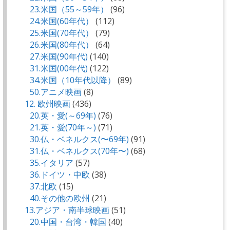
23.米国（55～59年）
(96)
24.米国(60年代）
(112)
25.米国(70年代）
(79)
26.米国(80年代）
(64)
27.米国(90年代)
(140)
31.米国(00年代)
(122)
34.米国（10年代以降）
(89)
50.アニメ映画
(8)
12. 欧州映画
(436)
20.英・愛(～69年)
(76)
21.英・愛(70年～)
(71)
30.仏・ベネルクス(〜69年)
(91)
31.仏・ベネルクス(70年〜)
(68)
35.イタリア
(57)
36.ドイツ・中欧
(38)
37.北欧
(15)
40.その他の欧州
(21)
13.アジア・南半球映画
(51)
20.中国・台湾・韓国
(40)