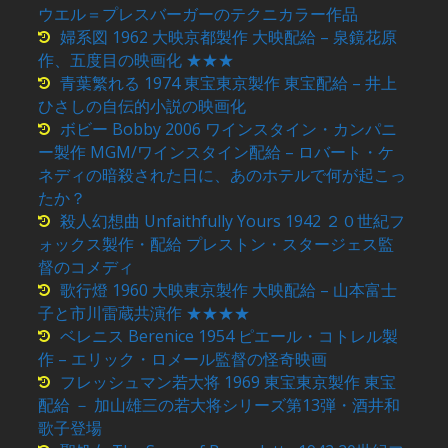
ウエル＝プレスバーガーのテクニカラー作品
婦系図 1962 大映京都製作 大映配給 – 泉鏡花原
作、五度目の映画化 ★★★
青葉繁れる 1974 東宝東京製作 東宝配給 – 井上
ひさしの自伝的小説の映画化
ボビー Bobby 2006 ワインスタイン・カンパニ
ー製作 MGM/ワインスタイン配給 – ロバート・ケ
ネディの暗殺された日に、あのホテルで何が起こっ
たか？
殺人幻想曲 Unfaithfully Yours 1942 ２０世紀フ
ォックス製作・配給 プレストン・スタージェス監
督のコメディ
歌行燈 1960 大映東京製作 大映配給 – 山本富士
子と市川雷蔵共演作 ★★★★
ベレニス Berenice 1954 ピエール・コトレル製
作 – エリック・ロメール監督の怪奇映画
フレッシュマン若大将 1969 東宝東京製作 東宝
配給 － 加山雄三の若大将シリーズ第13弾・酒井和
歌子登場