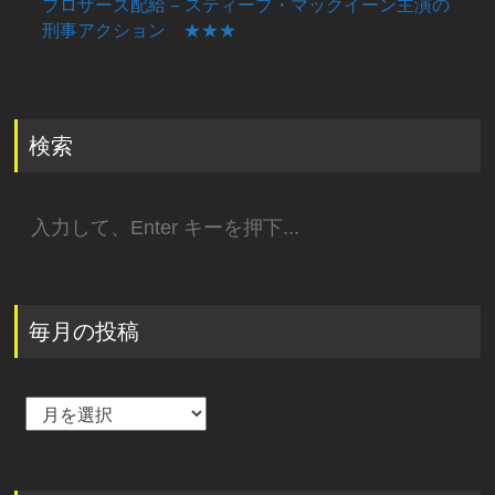
ブロザーズ配給 – スティーブ・マックイーン主演の
刑事アクション ★★★
検索
検
索:
毎月の投稿
毎
月
の
投