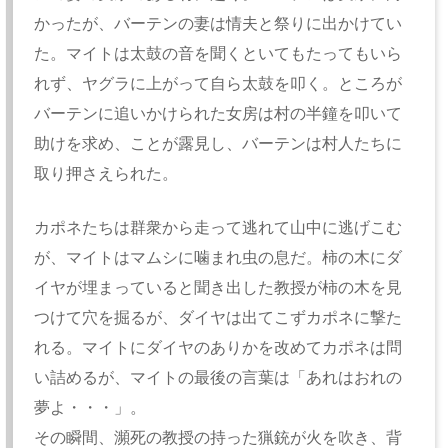
かったが、バーテンの妻は情夫と祭りに出かけてい
た。マイトは太鼓の音を聞くといてもたってもいら
れず、ヤグラに上がって自ら太鼓を叩く。ところが
バーテンに追いかけられた女房は村の半鐘を叩いて
助けを求め、ことが露見し、バーテンは村人たちに
取り押さえられた。
カポネたちは群衆から走って逃れて山中に逃げこむ
が、マイトはマムシに噛まれ虫の息だ。柿の木にダ
イヤが埋まっていると聞き出した教授が柿の木を見
つけて穴を掘るが、ダイヤは出てこずカポネに撃た
れる。マイトにダイヤのありかを改めてカポネは問
い詰めるが、マイトの最後の言葉は「あれはおれの
夢よ・・・」。
その瞬間、瀕死の教授の持った猟銃が火を吹き、背