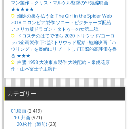
マン製作 – クリス・マルケル監督のSF短編映画
★★★★★
蜘蛛の巣を払う女 The Girl in the Spider Web
2018 コロンビア製作 ソニー・ピクチャーズ配給 –
アメリカ版ドラゴン・タトゥーの女第二弾
ドロステのはてで僕ら 2020 トリウッド/ヨーロ
ッパ企画製作 下北沢トリウッド配給 -短編映画「ハ
ウリング」を長編にリブートして国際的高評価を得
る ★★★
白鷺 1958 大映東京製作 大映配給 – 泉鏡花原
作・山本富士子主演作
カテゴリー
01.映画
(2,419)
10. 邦画
(971)
20.松竹（戦前)
(23)