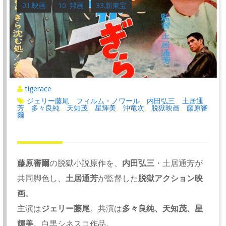
01.映画
10. 邦画
33.新東宝
tigerace
ジェリー藤尾
フィルム・ノワール
内田弘三
土居通
、
、
、
芳
多々良純
天知茂
星輝美
沖竜次
脱獄映画
藤原審
、
、
、
、
、
、
爾
藤原審爾
の脱獄小説原作を、
内田弘三
・土居通芳が
共同脚色し、
土居通芳
が監督した
脱獄アクション映
画
。
主演は
ジェリー藤尾
。共演は
多々良純、天知茂、星
輝美
。白黒シネスコ作品。