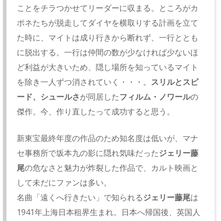
ことをチラつかせてリーダーに収まる。ところがカ
ポネたちが脱走してダイヤを横取りする計画を立て
た時に、マイトは成り行きから断れず、一行ととも
に脱出する。一行は仲間の数が少なければ少ないほ
ど利益が大きいため、隠し場所を知っているマイト
を除き一人ずつ消されていく・・・。
スリルとスピ
ード、シュールさ
が同居した
フィルム・ノワール
の
傑作。今、作り直したって成功すると思う。
新東宝最終年度の作品のため知名度は低いが、マナ
セ事務所で坂本九の影に隠れ気味だった
ジェリー藤
尾
の危なさと魅力が炸裂した作品で、カルト映画と
して未だにファンは多い。
名曲「遠くへ行きたい」で知られる
ジェリー藤尾
は
1941年上海日本租界生まれ。日本へ帰国後、英国人