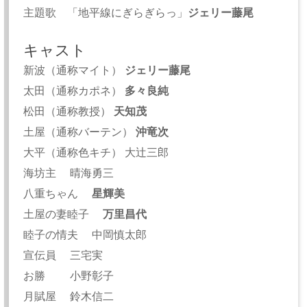
主題歌 「地平線にぎらぎらっ」
ジェリー藤尾
キャスト
新波（通称マイト）
ジェリー藤尾
太田（通称カポネ）
多々良純
松田（通称教授）
天知茂
土屋（通称バーテン）
沖竜次
大平（通称色キチ） 大辻三郎
海坊主 晴海勇三
八重ちゃん
星輝美
土屋の妻睦子
万里昌代
睦子の情夫 中岡慎太郎
宣伝員 三宅実
お勝 小野彰子
月賦屋 鈴木信二