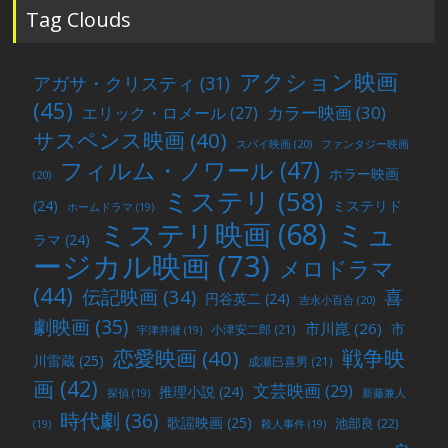
稿
Tag Clouds
アクション映画
アガサ・クリスティ
(31)
(45)
カラー映画
(30)
エリック・ロメール
(27)
サスペンス映画
(40)
スパイ映画
(20)
ファンタジー映画
フィルム・ノワール
(47)
ホラー映画
(20)
ミステリ
(58)
(24)
ミステリド
ホームドラマ
(19)
ミュ
ミステリ映画
(68)
ラマ
(24)
ージカル映画
(73)
メロドラマ
(44)
喜
伝記映画
(34)
円谷英二
(24)
吉永小百合
(20)
劇映画
(35)
市川崑
(26)
市
小津安二郎
(21)
宇津井健
(19)
戦争映
恋愛映画
(40)
川雷蔵
(25)
成瀬巳喜男
(21)
画
(42)
文芸映画
(29)
推理小説
(24)
探偵
(19)
新藤兼人
時代劇
(36)
歌謡映画
(25)
池部良
(22)
(19)
殺人事件
(19)