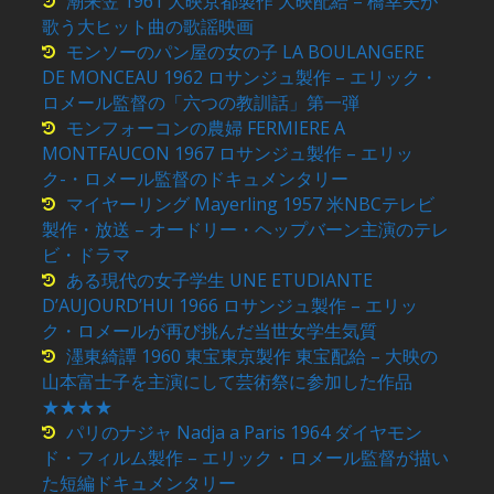
潮来笠 1961 大映京都製作 大映配給 – 橋幸夫が
歌う大ヒット曲の歌謡映画
モンソーのパン屋の女の子 LA BOULANGERE
DE MONCEAU 1962 ロサンジュ製作 – エリック・
ロメール監督の「六つの教訓話」第一弾
モンフォーコンの農婦 FERMIERE A
MONTFAUCON 1967 ロサンジュ製作 – エリッ
ク-・ロメール監督のドキュメンタリー
マイヤーリング Mayerling 1957 米NBCテレビ
製作・放送 – オードリー・ヘップバーン主演のテレ
ビ・ドラマ
ある現代の女子学生 UNE ETUDIANTE
D’AUJOURD’HUI 1966 ロサンジュ製作 – エリッ
ク・ロメールが再び挑んだ当世女学生気質
濹東綺譚 1960 東宝東京製作 東宝配給 – 大映の
山本富士子を主演にして芸術祭に参加した作品
★★★★
パリのナジャ Nadja a Paris 1964 ダイヤモン
ド・フィルム製作 – エリック・ロメール監督が描い
た短編ドキュメンタリー