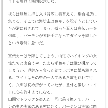
イトを連れて集団脱獄した。
彼らは服屋に押し入り背広に着替えて、集合場所に
集まる。そこでは海坊主は色キチを殺そうとしてい
たが逆に殺されてしまう。残った五人は宣伝カーを
強奪し、バーテンが運転手になってダイヤを隠した
という場所に急いだ。
宣伝カーは故障してしまう。山道でハイキングの女
性たちと出会うや、たまらず色キチは飛び掛かって
しまうが、猟師から奪った銃でカポネに撃ち殺され
る。マイトはその中の一人である八重を連れて行
く。八重は初め嫌がっていたが、意外と優しいマイ
トに心を許すようになる。
山間でトラックを盗んだ一同は乗り換えて、バーテ
ンの妻の実家のある村に赴く。バーテンは実家に向