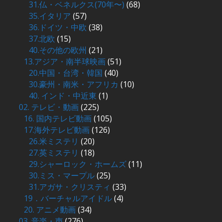
31.仏・ベネルクス(70年〜)
(68)
35.イタリア
(57)
36.ドイツ・中欧
(38)
37.北欧
(15)
40.その他の欧州
(21)
13.アジア・南半球映画
(51)
20.中国・台湾・韓国
(40)
30.豪州・南米・アフリカ
(10)
40. インド・中近東
(1)
02. テレビ・動画
(225)
16. 国内テレビ動画
(105)
17.海外テレビ動画
(126)
26.米ミステリ
(20)
27.英ミステリ
(18)
29.シャーロック・ホームズ
(11)
30.ミス・マープル
(25)
31.アガサ・クリスティ
(33)
19．バーチャルアイドル
(4)
20. アニメ動画
(34)
03. 音楽・声
(276)