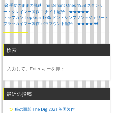
投
手錠のままの脱獄 The Defiant Ones 1958 スタンリ
ー・クレイマー製作 ユナイト配給 ★★★★★
稿
トップガン Top Gun 1986 ドン・シンプソン＝ジェリー・
ナ
ブラッカイマー製作 パラマウント配給 ★★★★
ビ
ゲ
ー
シ
検索
ョ
ン
検
索:
最近の投稿
時の面影 The Dig 2021 英国製作