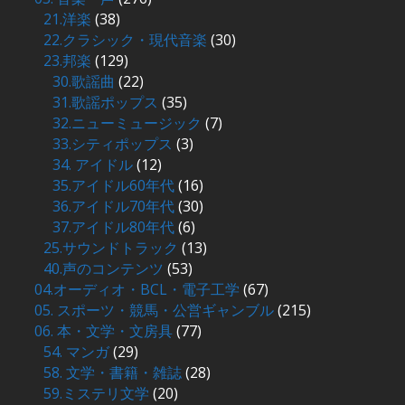
21.洋楽
(38)
22.クラシック・現代音楽
(30)
23.邦楽
(129)
30.歌謡曲
(22)
31.歌謡ポップス
(35)
32.ニューミュージック
(7)
33.シティポップス
(3)
34. アイドル
(12)
35.アイドル60年代
(16)
36.アイドル70年代
(30)
37.アイドル80年代
(6)
25.サウンドトラック
(13)
40.声のコンテンツ
(53)
04.オーディオ・BCL・電子工学
(67)
05. スポーツ・競馬・公営ギャンブル
(215)
06. 本・文学・文房具
(77)
54. マンガ
(29)
58. 文学・書籍・雑誌
(28)
59.ミステリ文学
(20)