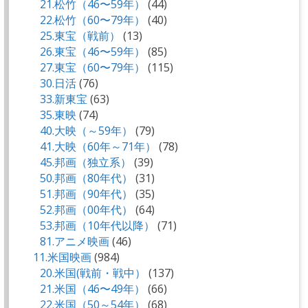
21.松竹（46〜59年）
(44)
22.松竹（60〜79年）
(40)
25.東宝（戦前）
(13)
26.東宝（46〜59年）
(85)
27.東宝（60〜79年）
(115)
30.日活
(76)
33.新東宝
(63)
35.東映
(74)
40.大映（～59年）
(79)
41.大映（60年～71年）
(78)
45.邦画（独立系）
(39)
50.邦画（80年代）
(31)
51.邦画（90年代）
(35)
52.邦画（00年代）
(64)
53.邦画（10年代以降）
(71)
81.アニメ映画
(46)
11.米国映画
(984)
20.米国(戦前・戦中）
(137)
21.米国（46〜49年）
(66)
22.米国（50～54年）
(68)