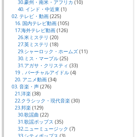
30.豪州・南米・アフリカ
(10)
40. インド・中近東
(1)
02. テレビ・動画
(225)
16. 国内テレビ動画
(105)
17.海外テレビ動画
(126)
26.米ミステリ
(20)
27.英ミステリ
(18)
29.シャーロック・ホームズ
(11)
30.ミス・マープル
(25)
31.アガサ・クリスティ
(33)
19．バーチャルアイドル
(4)
20. アニメ動画
(34)
03. 音楽・声
(276)
21.洋楽
(38)
22.クラシック・現代音楽
(30)
23.邦楽
(129)
30.歌謡曲
(22)
31.歌謡ポップス
(35)
32.ニューミュージック
(7)
33.シティポップス
(3)