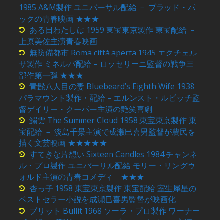
1985 A&M製作 ユニバーサル配給 － ブラッド・パ
ックの青春映画 ★★★
ある日わたしは 1959 東宝東京製作 東宝配給 －
上原美佐主演青春映画
無防備都市 Roma città aperta 1945 エクチェル
サ製作 ミネルバ配給 – ロッセリーニ監督の戦争三
部作第一弾 ★★★
青髭八人目の妻 Bluebeard’s Eighth Wife 1938
パラマウント製作・配給 – エルンスト・ルビッチ監
督ゲイリー・クーパー主演の艶笑喜劇
鰯雲 The Summer Cloud 1958 東宝東京製作 東
宝配給 － 淡島千景主演で成瀬巳喜男監督が農民を
描く文芸映画 ★★★★★
すてきな片想い Sixteen Candles 1984 チャンネ
ル・プロ製作 ユニバーサル配給 モリー・リングウ
ォルド主演の青春コメディ ★★★
杏っ子 1958 東宝東京製作 東宝配給 室生犀星の
ベストセラー小説を成瀬巳喜男監督が映画化
ブリット Bullit 1968 ソーラ・プロ製作 ワーナー