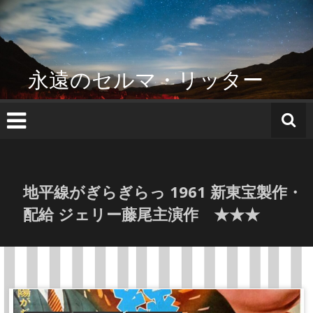
コ
ン
テ
ン
ツ
永遠のセルマ・リッター
へ
ス
キ
ッ
プ
地平線がぎらぎらっ 1961 新東宝製作・
配給 ジェリー藤尾主演作 ★★★