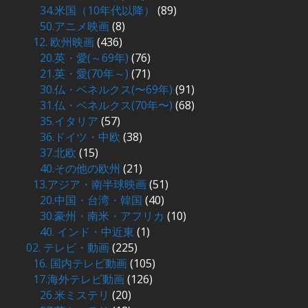
34.米国（10年代以降）
(89)
50.アニメ映画
(8)
12. 欧州映画
(436)
20.英・愛(～69年)
(76)
21.英・愛(70年～)
(71)
30.仏・ベネルクス(〜69年)
(91)
31.仏・ベネルクス(70年〜)
(68)
35.イタリア
(57)
36.ドイツ・中欧
(38)
37.北欧
(15)
40.その他の欧州
(21)
13.アジア・南半球映画
(51)
20.中国・台湾・韓国
(40)
30.豪州・南米・アフリカ
(10)
40. インド・中近東
(1)
02. テレビ・動画
(225)
16. 国内テレビ動画
(105)
17.海外テレビ動画
(126)
26.米ミステリ
(20)