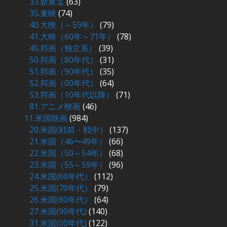
33.新東宝
(63)
35.東映
(74)
40.大映（～59年）
(79)
41.大映（60年～71年）
(78)
45.邦画（独立系）
(39)
50.邦画（80年代）
(31)
51.邦画（90年代）
(35)
52.邦画（00年代）
(64)
53.邦画（10年代以降）
(71)
81.アニメ映画
(46)
11.米国映画
(984)
20.米国(戦前・戦中）
(137)
21.米国（46〜49年）
(66)
22.米国（50～54年）
(68)
23.米国（55～59年）
(96)
24.米国(60年代）
(112)
25.米国(70年代）
(79)
26.米国(80年代）
(64)
27.米国(90年代)
(140)
31.米国(00年代)
(122)