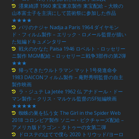
濹東綺譚 1960 東宝東京製作 東宝配給 – 大映の
山本富士子を主演にして芸術祭に参加した作品
★★★★
パリのナジャ Nadja a Paris 1964 ダイヤモン
ド・フィルム製作 – エリック・ロメール監督が描い
た短編ドキュメンタリー
戦火のかなた Paisa 1946 ロベルト・ロッセリー
ニ製作 MGM配給 – ロッセリーニ戦争3部作の第2弾
★★★
帰ってきたウルトラマン マット1号発進命令
1983 DAICONフィルム製作 – 庵野秀明監督の自主
製作映画
ラ・ジュテ La Jetée 1962 仏 アナドール・ドー
マン製作 – クリス・マルケル監督のSF短編映画
★★★★★
蜘蛛の巣を払う女 The Girl in the Spider Web
2018 コロンビア製作 ソニー・ピクチャーズ配給 –
アメリカ版ドラゴン・タトゥーの女第二弾
ドロステのはてで僕ら 2020 トリウッド/ヨーロ