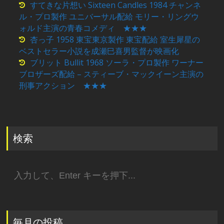
すてきな片想い Sixteen Candles 1984 チャンネ
ル・プロ製作 ユニバーサル配給 モリー・リングウ
ォルド主演の青春コメディ ★★★
杏っ子 1958 東宝東京製作 東宝配給 室生犀星の
ベストセラー小説を成瀬巳喜男監督が映画化
ブリット Bullit 1968 ソーラ・プロ製作 ワーナー
ブロザーズ配給 – スティーブ・マックイーン主演の
刑事アクション ★★★
検索
検
索:
毎月の投稿