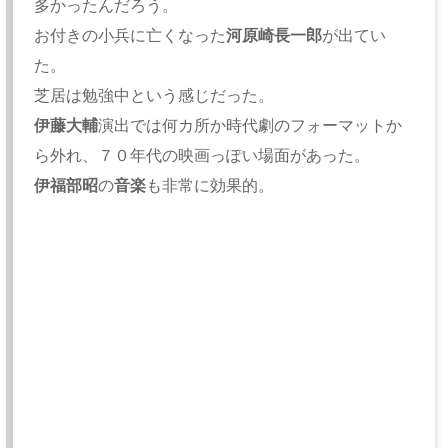
多かったんだろう。
お付きの小兵に亡くなった
河原崎長一郎
が出てい
た。
芝居は勉強中という感じだった。
伊藤大輔
演出では何カ所か時代劇のフォーマットか
ら外れ、７０年代の映画っぽい場面があった。
伊福部昭
の
音楽
も非常に効果的。