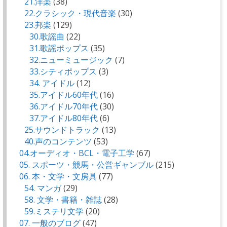
21.洋楽
(38)
22.クラシック・現代音楽
(30)
23.邦楽
(129)
30.歌謡曲
(22)
31.歌謡ポップス
(35)
32.ニューミュージック
(7)
33.シティポップス
(3)
34. アイドル
(12)
35.アイドル60年代
(16)
36.アイドル70年代
(30)
37.アイドル80年代
(6)
25.サウンドトラック
(13)
40.声のコンテンツ
(53)
04.オーディオ・BCL・電子工学
(67)
05. スポーツ・競馬・公営ギャンブル
(215)
06. 本・文学・文房具
(77)
54. マンガ
(29)
58. 文学・書籍・雑誌
(28)
59.ミステリ文学
(20)
07. 一般のブログ
(47)