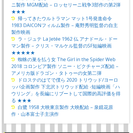
ニ製作 MGM配給 – ロッセリーニ戦争3部作の第2弾
★★★
帰ってきたウルトラマン マット1号発進命令
1983 DAICONフィルム製作 – 庵野秀明監督の自主
製作映画
ラ・ジュテ La Jetée 1962 仏 アナドール・ドー
マン製作 – クリス・マルケル監督のSF短編映画
★★★★★
蜘蛛の巣を払う女 The Girl in the Spider Web
2018 コロンビア製作 ソニー・ピクチャーズ配給 –
アメリカ版ドラゴン・タトゥーの女第二弾
ドロステのはてで僕ら 2020 トリウッド/ヨーロ
ッパ企画製作 下北沢トリウッド配給 -短編映画「ハ
ウリング」を長編にリブートして国際的高評価を得
る ★★★
白鷺 1958 大映東京製作 大映配給 – 泉鏡花原
作・山本富士子主演作