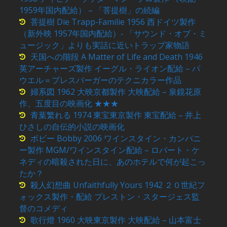
1959年国内配給） – 「菩提樹」の続編
菩提樹 Die Trapp-Familie 1956 西ドイツ製作
（新外映 1957年国内配給）- 「サウンド・オブ・ミ
ュージック」よりも実話に近いトラップ家物語
天国への階段 A Matter of Life and Death 1946
英アーチャーズ製作 イーグル・ライオン配給 – パ
ウエル＝プレスバーガーのテクニカラー作品
婦系図 1962 大映京都製作 大映配給 – 泉鏡花原
作、五度目の映画化 ★★★
青葉繁れる 1974 東宝東京製作 東宝配給 – 井上
ひさしの自伝的小説の映画化
ボビー Bobby 2006 ワインスタイン・カンパニ
ー製作 MGM/ワインスタイン配給 – ロバート・ケ
ネディの暗殺された日に、あのホテルで何が起こっ
たか？
殺人幻想曲 Unfaithfully Yours 1942 ２０世紀フ
ォックス製作・配給 プレストン・スタージェス監
督のコメディ
歌行燈 1960 大映東京製作 大映配給 – 山本富士