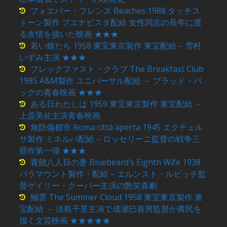
フォエバー・フレンズ Beaches 1988 タッチス
トーン製作 ブエナビスタ配給 女性同志の長年に渡
る友情を描いた映画 ★★★
若い娘たち 1958 東宝東京製作 東宝配給 – 雪村
いずみ主演 ★★★
ブレックファスト・クラブ The Breakfast Club
1985 A&M製作 ユニバーサル配給 － ブラッド・パ
ックの青春映画 ★★★
ある日わたしは 1959 東宝東京製作 東宝配給 －
上原美佐主演青春映画
無防備都市 Roma città aperta 1945 エクチェル
サ製作 ミネルバ配給 – ロッセリーニ監督の戦争三
部作第一弾 ★★★
青髭八人目の妻 Bluebeard’s Eighth Wife 1938
パラマウント製作・配給 – エルンスト・ルビッチ監
督ゲイリー・クーパー主演の艶笑喜劇
鰯雲 The Summer Cloud 1958 東宝東京製作 東
宝配給 － 淡島千景主演で成瀬巳喜男監督が農民を
描く文芸映画 ★★★★★