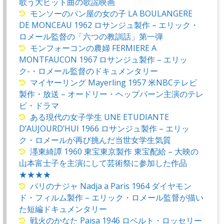
歌う大ヒット曲の歌謡映画
モンソーのパン屋の女の子 LA BOULANGERE
DE MONCEAU 1962 ロサンジュ製作 – エリック・
ロメール監督の「六つの教訓話」第一弾
モンフォーコンの農婦 FERMIERE A
MONTFAUCON 1967 ロサンジュ製作 – エリッ
ク-・ロメール監督のドキュメンタリー
マイヤーリング Mayerling 1957 米NBCテレビ
製作・放送 – オードリー・ヘップバーン主演のテレ
ビ・ドラマ
ある現代の女子学生 UNE ETUDIANTE
D’AUJOURD’HUI 1966 ロサンジュ製作 – エリッ
ク・ロメールが再び挑んだ当世女学生気質
濹東綺譚 1960 東宝東京製作 東宝配給 – 大映の
山本富士子を主演にして芸術祭に参加した作品
★★★★
パリのナジャ Nadja a Paris 1964 ダイヤモン
ド・フィルム製作 – エリック・ロメール監督が描い
た短編ドキュメンタリー
戦火のかなた Paisa 1946 ロベルト・ロッセリー