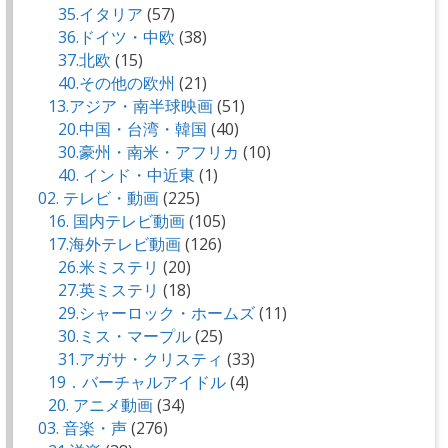
35.イタリア
(57)
36.ドイツ・中欧
(38)
37.北欧
(15)
40.その他の欧州
(21)
13.アジア・南半球映画
(51)
20.中国・台湾・韓国
(40)
30.豪州・南米・アフリカ
(10)
40. インド・中近東
(1)
02. テレビ・動画
(225)
16. 国内テレビ動画
(105)
17.海外テレビ動画
(126)
26.米ミステリ
(20)
27.英ミステリ
(18)
29.シャーロック・ホームズ
(11)
30.ミス・マープル
(25)
31.アガサ・クリスティ
(33)
19．バーチャルアイドル
(4)
20. アニメ動画
(34)
03. 音楽・声
(276)