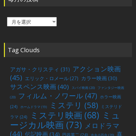
毎
月
の
投
稿
Tag Clouds
アクション映画
アガサ・クリスティ
(31)
(45)
カラー映画
(30)
エリック・ロメール
(27)
サスペンス映画
(40)
スパイ映画
(20)
ファンタジー映画
フィルム・ノワール
(47)
ホラー映画
(20)
ミステリ
(58)
(24)
ミステリド
ホームドラマ
(19)
ミュ
ミステリ映画
(68)
ラマ
(24)
ージカル映画
(73)
メロドラマ
(44)
喜
伝記映画
(34)
円谷英二
(24)
吉永小百合
(20)