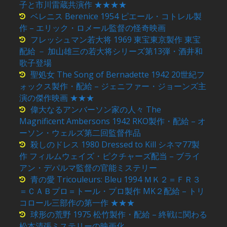
子と市川雷蔵共演作 ★★★★
ベレニス Berenice 1954 ピエール・コトレル製
作 – エリック・ロメール監督の怪奇映画
フレッシュマン若大将 1969 東宝東京製作 東宝
配給 － 加山雄三の若大将シリーズ第13弾・酒井和
歌子登場
聖処女 The Song of Bernadette 1942 20世紀フ
ォックス製作・配給 – ジェニファー・ジョーンズ主
演の傑作映画 ★★★
偉大なるアンバーソン家の人々 The
Magnificent Ambersons 1942 RKO製作・配給 – オ
ーソン・ウェルズ第二回監督作品
殺しのドレス 1980 Dressed to Kill シネマ77製
作 フィルムウェイズ・ピクチャーズ配当 – ブライ
アン・デパルマ監督の官能ミステリー
青の愛 Tricouleurs: Bleu 1994 ＭＫ２＝ＦＲ３
＝ＣＡＢプロ＝トール・プロ製作 MK２配給 – トリ
コロール三部作の第一作 ★★★
球形の荒野 1975 松竹製作・配給 – 終戦に関わる
松本清張ミステリーの映画化