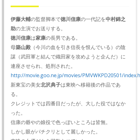
伊藤大輔
の監督脚本で
徳川信康
の一代記を
中村錦之
助
の主演でお送りする。
徳川信康
は
家康
の長男である。
母
築山殿
（今川の血を引き信長を恨んでいる）の陰
謀（武田軍と結んで織田家を攻めようと企んだ）に
連座させられ、処刑された。
http://movie.goo.ne.jp/movies/PMVWKPD20501/index.
新東宝の美女
北沢典子
は東映へ移籍後の作品であ
る。
クレジットでは四番目だったが、大した役ではなか
った。
信康の爺やの娘役で色っぽいところは皆無。
しかし眼がパチクリとして麗しかった。