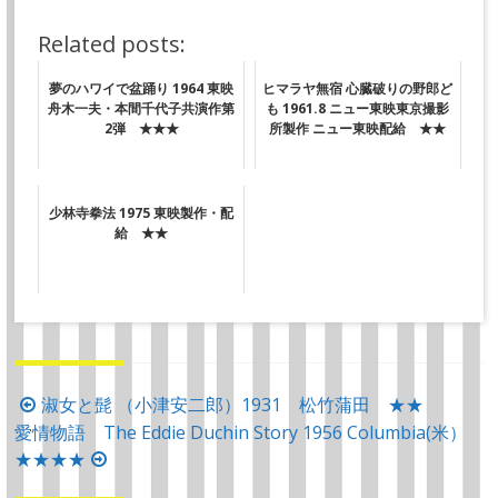
Related posts:
夢のハワイで盆踊り 1964 東映
ヒマラヤ無宿 心臓破りの野郎ど
舟木一夫・本間千代子共演作第
も 1961.8 ニュー東映東京撮影
2弾 ★★★
所製作 ニュー東映配給 ★★
少林寺拳法 1975 東映製作・配
給 ★★
投
淑女と髭 （小津安二郎）1931 松竹蒲田 ★★
愛情物語 The Eddie Duchin Story 1956 Columbia(米）
稿
★★★★
ナ