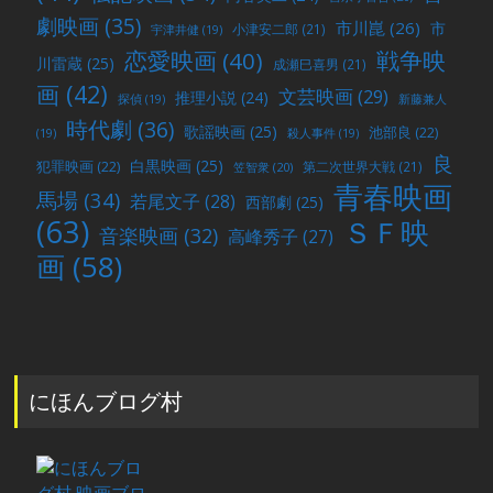
劇映画
(35)
市川崑
(26)
市
小津安二郎
(21)
宇津井健
(19)
戦争映
恋愛映画
(40)
川雷蔵
(25)
成瀬巳喜男
(21)
画
(42)
文芸映画
(29)
推理小説
(24)
探偵
(19)
新藤兼人
時代劇
(36)
歌謡映画
(25)
池部良
(22)
(19)
殺人事件
(19)
良
白黒映画
(25)
犯罪映画
(22)
第二次世界大戦
(21)
笠智衆
(20)
青春映画
馬場
(34)
若尾文子
(28)
西部劇
(25)
(63)
ＳＦ映
音楽映画
(32)
高峰秀子
(27)
画
(58)
にほんブログ村