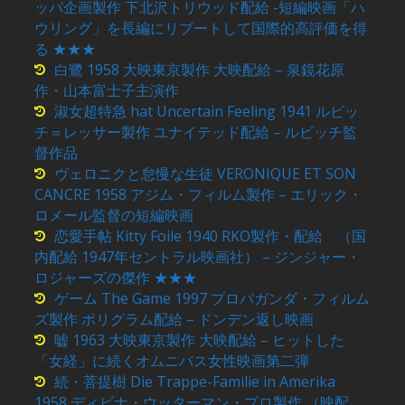
ッパ企画製作 下北沢トリウッド配給 -短編映画「ハ
ウリング」を長編にリブートして国際的高評価を得
る ★★★
白鷺 1958 大映東京製作 大映配給 – 泉鏡花原
作・山本富士子主演作
淑女超特急 hat Uncertain Feeling 1941 ルビッ
チ＝レッサー製作 ユナイテッド配給 – ルビッチ監
督作品
ヴェロニクと怠慢な生徒 VERONIQUE ET SON
CANCRE 1958 アジム・フィルム製作 – エリック・
ロメール監督の短編映画
恋愛手帖 Kitty Foile 1940 RKO製作・配給 （国
内配給 1947年セントラル映画社） – ジンジャー・
ロジャーズの傑作 ★★★
ゲーム The Game 1997 プロパガンダ・フィルム
ズ製作 ポリグラム配給 – ドンデン返し映画
嘘 1963 大映東京製作 大映配給 – ヒットした
「女経」に続くオムニバス女性映画第二弾
続・菩提樹 Die Trappe-Familie in Amerika
1958 ディビナ・ウッターマン・プロ製作 （映配