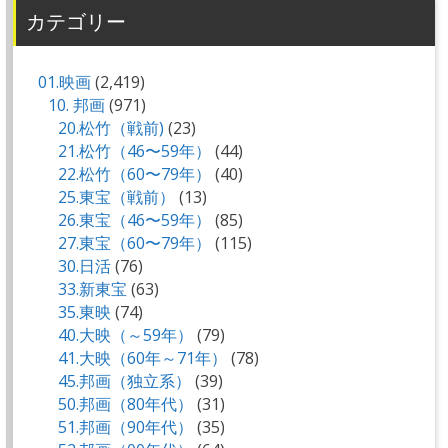
カテゴリー
01.映画
(2,419)
10. 邦画
(971)
20.松竹（戦前)
(23)
21.松竹（46〜59年）
(44)
22.松竹（60〜79年）
(40)
25.東宝（戦前）
(13)
26.東宝（46〜59年）
(85)
27.東宝（60〜79年）
(115)
30.日活
(76)
33.新東宝
(63)
35.東映
(74)
40.大映（～59年）
(79)
41.大映（60年～71年）
(78)
45.邦画（独立系）
(39)
50.邦画（80年代）
(31)
51.邦画（90年代）
(35)