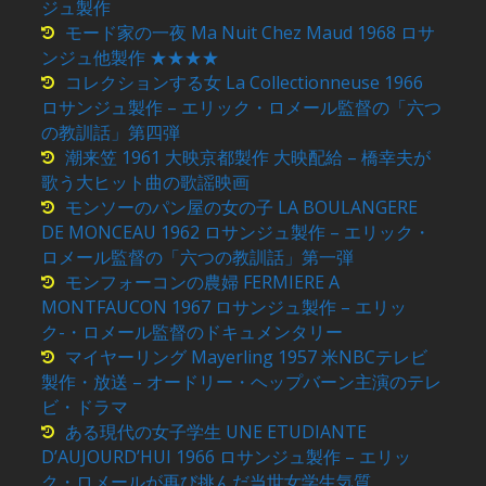
ジュ製作
モード家の一夜 Ma Nuit Chez Maud 1968 ロサ
ンジュ他製作 ★★★★
コレクションする女 La Collectionneuse 1966
ロサンジュ製作 – エリック・ロメール監督の「六つ
の教訓話」第四弾
潮来笠 1961 大映京都製作 大映配給 – 橋幸夫が
歌う大ヒット曲の歌謡映画
モンソーのパン屋の女の子 LA BOULANGERE
DE MONCEAU 1962 ロサンジュ製作 – エリック・
ロメール監督の「六つの教訓話」第一弾
モンフォーコンの農婦 FERMIERE A
MONTFAUCON 1967 ロサンジュ製作 – エリッ
ク-・ロメール監督のドキュメンタリー
マイヤーリング Mayerling 1957 米NBCテレビ
製作・放送 – オードリー・ヘップバーン主演のテレ
ビ・ドラマ
ある現代の女子学生 UNE ETUDIANTE
D’AUJOURD’HUI 1966 ロサンジュ製作 – エリッ
ク・ロメールが再び挑んだ当世女学生気質