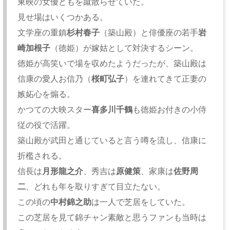
東映の女優どもを蹴散らせていた。
見せ場はいくつかある。
文学座の重鎮
杉村春子
（築山殿）と俳優座の若手
岩
崎加根子
（徳姫）が嫁姑として対決するシーン。
徳姫が高笑いで場を収めたようだったが、築山殿は
信康の愛人お信乃（
桜町弘子
）を連れてきて正妻の
嫉妬心を煽る。
かつての大映スター
喜多川千鶴
も徳姫お付きの小侍
従の役で活躍。
築山殿が武田と通じていると言う噂を流し、信康に
折檻される。
信長は
月形龍之介
、秀吉は
原健策
、家康は
佐野周
二
、どれも年を取りすぎて目立たない。
この頃の
中村錦之助
は一人で芝居をしていた。
この芝居を見て錦チャン素敵と思うファンも当時は