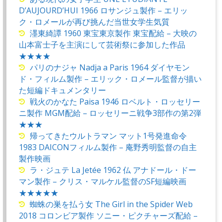
D’AUJOURD’HUI 1966 ロサンジュ製作 – エリッ
ク・ロメールが再び挑んだ当世女学生気質
濹東綺譚 1960 東宝東京製作 東宝配給 – 大映の
山本富士子を主演にして芸術祭に参加した作品
★★★★
パリのナジャ Nadja a Paris 1964 ダイヤモン
ド・フィルム製作 – エリック・ロメール監督が描い
た短編ドキュメンタリー
戦火のかなた Paisa 1946 ロベルト・ロッセリー
ニ製作 MGM配給 – ロッセリーニ戦争3部作の第2弾
★★★
帰ってきたウルトラマン マット1号発進命令
1983 DAICONフィルム製作 – 庵野秀明監督の自主
製作映画
ラ・ジュテ La Jetée 1962 仏 アナドール・ドー
マン製作 – クリス・マルケル監督のSF短編映画
★★★★★
蜘蛛の巣を払う女 The Girl in the Spider Web
2018 コロンビア製作 ソニー・ピクチャーズ配給 –