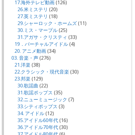
17.海外テレビ動画
(126)
26.米ミステリ
(20)
27.英ミステリ
(18)
29.シャーロック・ホームズ
(11)
30.ミス・マープル
(25)
31.アガサ・クリスティ
(33)
19．バーチャルアイドル
(4)
20. アニメ動画
(34)
03. 音楽・声
(276)
21.洋楽
(38)
22.クラシック・現代音楽
(30)
23.邦楽
(129)
30.歌謡曲
(22)
31.歌謡ポップス
(35)
32.ニューミュージック
(7)
33.シティポップス
(3)
34. アイドル
(12)
35.アイドル60年代
(16)
36.アイドル70年代
(30)
37.アイドル80年代
(6)