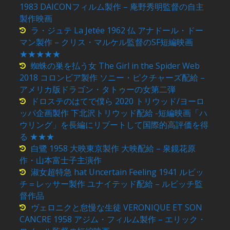
1983 DAICONフィルム製作 – 庵野秀明監督の自主
製作映画
ラ・ジュテ La Jetée 1962 仏 アナドール・ドー
マン製作 – クリス・マルケル監督のSF短編映画
★★★★★
蜘蛛の巣を払う女 The Girl in the Spider Web
2018 コロンビア製作 ソニー・ピクチャーズ配給 –
アメリカ版ドラゴン・タトゥーの女第二弾
ドロステのはてで僕ら 2020 トリウッド/ヨーロ
ッパ企画製作 下北沢トリウッド配給 -短編映画「ハ
ウリング」を長編にリブートして国際的高評価を得
る ★★★
白鷺 1958 大映東京製作 大映配給 – 泉鏡花原
作・山本富士子主演作
淑女超特急 hat Uncertain Feeling 1941 ルビッ
チ＝レッサー製作 ユナイテッド配給 – ルビッチ監
督作品
ヴェロニクと怠慢な生徒 VERONIQUE ET SON
CANCRE 1958 アジム・フィルム製作 – エリック・