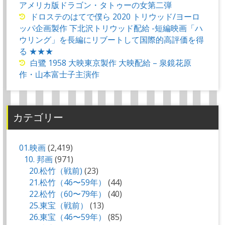
アメリカ版ドラゴン・タトゥーの女第二弾
ドロステのはてで僕ら 2020 トリウッド/ヨーロ
ッパ企画製作 下北沢トリウッド配給 -短編映画「ハ
ウリング」を長編にリブートして国際的高評価を得
る ★★★
白鷺 1958 大映東京製作 大映配給 – 泉鏡花原
作・山本富士子主演作
カテゴリー
01.映画
(2,419)
10. 邦画
(971)
20.松竹（戦前)
(23)
21.松竹（46〜59年）
(44)
22.松竹（60〜79年）
(40)
25.東宝（戦前）
(13)
26.東宝（46〜59年）
(85)