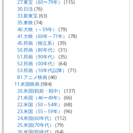
27.東宝（60〜79年）
(115)
30.日活
(76)
33.新東宝
(63)
35.東映
(74)
40.大映（～59年）
(79)
41.大映（60年～71年）
(78)
45.邦画（独立系）
(39)
50.邦画（80年代）
(31)
51.邦画（90年代）
(35)
52.邦画（00年代）
(64)
53.邦画（10年代以降）
(71)
81.アニメ映画
(46)
11.米国映画
(984)
20.米国(戦前・戦中）
(137)
21.米国（46〜49年）
(66)
22.米国（50～54年）
(68)
23.米国（55～59年）
(96)
24.米国(60年代）
(112)
25.米国(70年代）
(79)
26.米国(80年代）
(64)