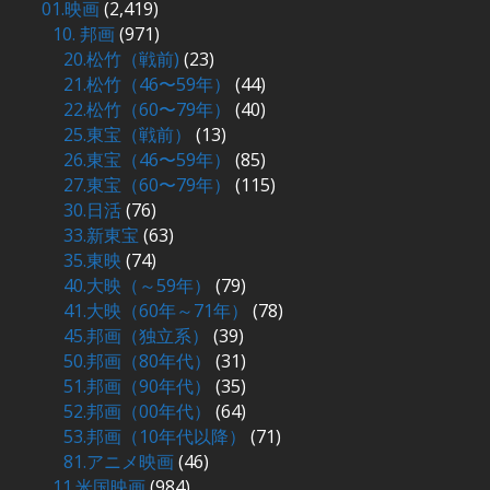
01.映画
(2,419)
10. 邦画
(971)
20.松竹（戦前)
(23)
21.松竹（46〜59年）
(44)
22.松竹（60〜79年）
(40)
25.東宝（戦前）
(13)
26.東宝（46〜59年）
(85)
27.東宝（60〜79年）
(115)
30.日活
(76)
33.新東宝
(63)
35.東映
(74)
40.大映（～59年）
(79)
41.大映（60年～71年）
(78)
45.邦画（独立系）
(39)
50.邦画（80年代）
(31)
51.邦画（90年代）
(35)
52.邦画（00年代）
(64)
53.邦画（10年代以降）
(71)
81.アニメ映画
(46)
11.米国映画
(984)