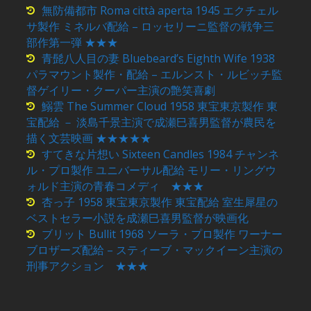
無防備都市 Roma città aperta 1945 エクチェル
サ製作 ミネルバ配給 – ロッセリーニ監督の戦争三
部作第一弾 ★★★
青髭八人目の妻 Bluebeard’s Eighth Wife 1938
パラマウント製作・配給 – エルンスト・ルビッチ監
督ゲイリー・クーパー主演の艶笑喜劇
鰯雲 The Summer Cloud 1958 東宝東京製作 東
宝配給 － 淡島千景主演で成瀬巳喜男監督が農民を
描く文芸映画 ★★★★★
すてきな片想い Sixteen Candles 1984 チャンネ
ル・プロ製作 ユニバーサル配給 モリー・リングウ
ォルド主演の青春コメディ ★★★
杏っ子 1958 東宝東京製作 東宝配給 室生犀星の
ベストセラー小説を成瀬巳喜男監督が映画化
ブリット Bullit 1968 ソーラ・プロ製作 ワーナー
ブロザーズ配給 – スティーブ・マックイーン主演の
刑事アクション ★★★