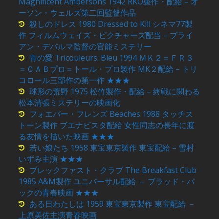
Magnificent Ambersons 1942 RKO製作・配給 – オ
ーソン・ウェルズ第二回監督作品
殺しのドレス 1980 Dressed to Kill シネマ77製
作 フィルムウェイズ・ピクチャーズ配当 – ブライ
アン・デパルマ監督の官能ミステリー
青の愛 Tricouleurs: Bleu 1994 ＭＫ２＝ＦＲ３
＝ＣＡＢプロ＝トール・プロ製作 MK２配給 – トリ
コロール三部作の第一作 ★★★
球形の荒野 1975 松竹製作・配給 – 終戦に関わる
松本清張ミステリーの映画化
フォエバー・フレンズ Beaches 1988 タッチス
トーン製作 ブエナビスタ配給 女性同志の長年に渡
る友情を描いた映画 ★★★
若い娘たち 1958 東宝東京製作 東宝配給 – 雪村
いずみ主演 ★★★
ブレックファスト・クラブ The Breakfast Club
1985 A&M製作 ユニバーサル配給 － ブラッド・パ
ックの青春映画 ★★★
ある日わたしは 1959 東宝東京製作 東宝配給 －
上原美佐主演青春映画