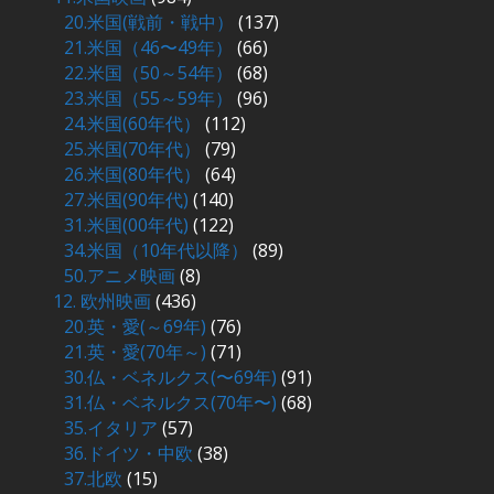
20.米国(戦前・戦中）
(137)
21.米国（46〜49年）
(66)
22.米国（50～54年）
(68)
23.米国（55～59年）
(96)
24.米国(60年代）
(112)
25.米国(70年代）
(79)
26.米国(80年代）
(64)
27.米国(90年代)
(140)
31.米国(00年代)
(122)
34.米国（10年代以降）
(89)
50.アニメ映画
(8)
12. 欧州映画
(436)
20.英・愛(～69年)
(76)
21.英・愛(70年～)
(71)
30.仏・ベネルクス(〜69年)
(91)
31.仏・ベネルクス(70年〜)
(68)
35.イタリア
(57)
36.ドイツ・中欧
(38)
37.北欧
(15)