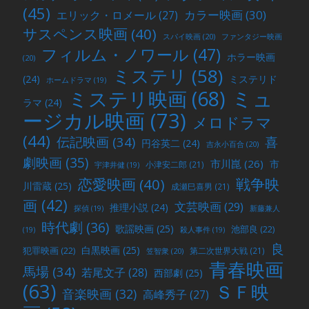
(45)
カラー映画
(30)
エリック・ロメール
(27)
サスペンス映画
(40)
スパイ映画
(20)
ファンタジー映画
フィルム・ノワール
(47)
ホラー映画
(20)
ミステリ
(58)
(24)
ミステリド
ホームドラマ
(19)
ミュ
ミステリ映画
(68)
ラマ
(24)
ージカル映画
(73)
メロドラマ
(44)
喜
伝記映画
(34)
円谷英二
(24)
吉永小百合
(20)
劇映画
(35)
市川崑
(26)
市
小津安二郎
(21)
宇津井健
(19)
戦争映
恋愛映画
(40)
川雷蔵
(25)
成瀬巳喜男
(21)
画
(42)
文芸映画
(29)
推理小説
(24)
探偵
(19)
新藤兼人
時代劇
(36)
歌謡映画
(25)
池部良
(22)
(19)
殺人事件
(19)
良
白黒映画
(25)
犯罪映画
(22)
第二次世界大戦
(21)
笠智衆
(20)
青春映画
馬場
(34)
若尾文子
(28)
西部劇
(25)
(63)
ＳＦ映
音楽映画
(32)
高峰秀子
(27)