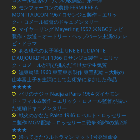
ロメール監督の「六つの教訓話」第一弾
モンフォーコンの農婦 FERMIERE A
MONTFAUCON 1967 ロサンジュ製作 – エリッ
ク-・ロメール監督のドキュメンタリー
マイヤーリング Mayerling 1957 米NBCテレビ
製作・放送 – オードリー・ヘップバーン主演のテレ
ビ・ドラマ
ある現代の女子学生 UNE ETUDIANTE
D’AUJOURD’HUI 1966 ロサンジュ製作 – エリッ
ク・ロメールが再び挑んだ当世女学生気質
濹東綺譚 1960 東宝東京製作 東宝配給 – 大映の
山本富士子を主演にして芸術祭に参加した作品
★★★★
パリのナジャ Nadja a Paris 1964 ダイヤモン
ド・フィルム製作 – エリック・ロメール監督が描い
た短編ドキュメンタリー
戦火のかなた Paisa 1946 ロベルト・ロッセリー
ニ製作 MGM配給 – ロッセリーニ戦争3部作の第2弾
★★★
帰ってきたウルトラマン マット1号発進命令