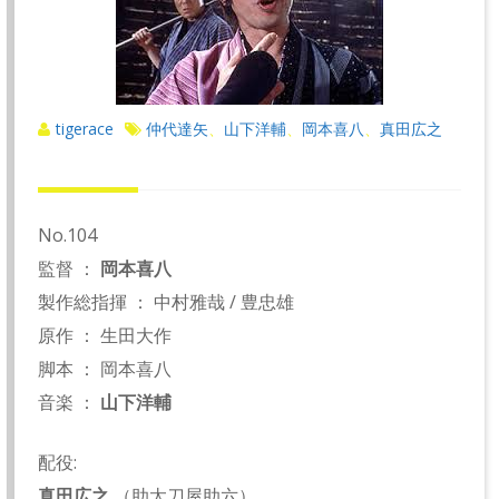
tigerace
仲代達矢
山下洋輔
岡本喜八
真田広之
、
、
、
No.104
監督 ：
岡本喜八
製作総指揮 ： 中村雅哉 / 豊忠雄
原作 ： 生田大作
脚本 ： 岡本喜八
音楽 ：
山下洋輔
配役:
真田広之
（助太刀屋助六）