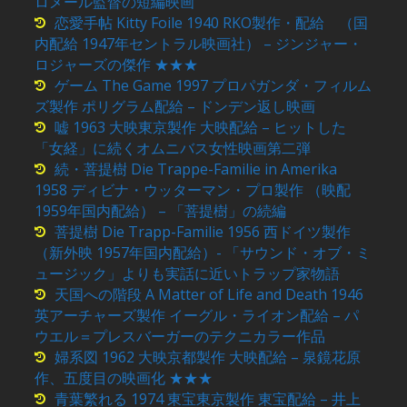
ロメール監督の短編映画
恋愛手帖 Kitty Foile 1940 RKO製作・配給 （国
内配給 1947年セントラル映画社） – ジンジャー・
ロジャーズの傑作 ★★★
ゲーム The Game 1997 プロパガンダ・フィルム
ズ製作 ポリグラム配給 – ドンデン返し映画
嘘 1963 大映東京製作 大映配給 – ヒットした
「女経」に続くオムニバス女性映画第二弾
続・菩提樹 Die Trappe-Familie in Amerika
1958 ディビナ・ウッターマン・プロ製作 （映配
1959年国内配給） – 「菩提樹」の続編
菩提樹 Die Trapp-Familie 1956 西ドイツ製作
（新外映 1957年国内配給）- 「サウンド・オブ・ミ
ュージック」よりも実話に近いトラップ家物語
天国への階段 A Matter of Life and Death 1946
英アーチャーズ製作 イーグル・ライオン配給 – パ
ウエル＝プレスバーガーのテクニカラー作品
婦系図 1962 大映京都製作 大映配給 – 泉鏡花原
作、五度目の映画化 ★★★
青葉繁れる 1974 東宝東京製作 東宝配給 – 井上