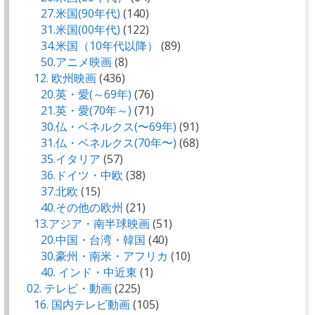
27.米国(90年代)
(140)
31.米国(00年代)
(122)
34.米国（10年代以降）
(89)
50.アニメ映画
(8)
12. 欧州映画
(436)
20.英・愛(～69年)
(76)
21.英・愛(70年～)
(71)
30.仏・ベネルクス(〜69年)
(91)
31.仏・ベネルクス(70年〜)
(68)
35.イタリア
(57)
36.ドイツ・中欧
(38)
37.北欧
(15)
40.その他の欧州
(21)
13.アジア・南半球映画
(51)
20.中国・台湾・韓国
(40)
30.豪州・南米・アフリカ
(10)
40. インド・中近東
(1)
02. テレビ・動画
(225)
16. 国内テレビ動画
(105)