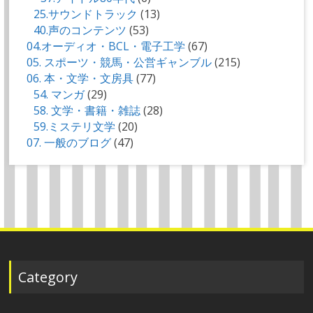
25.サウンドトラック
(13)
40.声のコンテンツ
(53)
04.オーディオ・BCL・電子工学
(67)
05. スポーツ・競馬・公営ギャンブル
(215)
06. 本・文学・文房具
(77)
54. マンガ
(29)
58. 文学・書籍・雑誌
(28)
59.ミステリ文学
(20)
07. 一般のブログ
(47)
Category