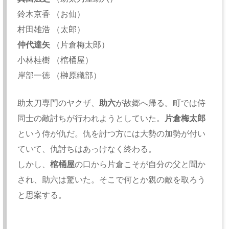
鈴木京香 （お仙）
村田雄浩 （太郎）
仲代達矢
（片倉梅太郎）
小林桂樹 （棺桶屋）
岸部一徳 （榊原織部）
助太刀専門のヤクザ、
助六
が故郷へ帰る。町では侍
同士の敵討ちが行われようとしていた。
片倉梅太郎
という侍が仇だ。仇を討つ方には大勢の加勢が付い
ていて、仇討ちはあっけなく終わる。
しかし、
棺桶屋
の口から片倉こそが自分の父と聞か
され、助六は驚いた。そこで何とか親の敵を取ろう
と思案する。