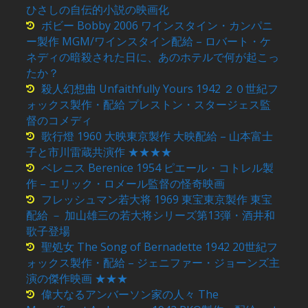
ひさしの自伝的小説の映画化
ボビー Bobby 2006 ワインスタイン・カンパニ
ー製作 MGM/ワインスタイン配給 – ロバート・ケ
ネディの暗殺された日に、あのホテルで何が起こっ
たか？
殺人幻想曲 Unfaithfully Yours 1942 ２０世紀フ
ォックス製作・配給 プレストン・スタージェス監
督のコメディ
歌行燈 1960 大映東京製作 大映配給 – 山本富士
子と市川雷蔵共演作 ★★★★
ベレニス Berenice 1954 ピエール・コトレル製
作 – エリック・ロメール監督の怪奇映画
フレッシュマン若大将 1969 東宝東京製作 東宝
配給 － 加山雄三の若大将シリーズ第13弾・酒井和
歌子登場
聖処女 The Song of Bernadette 1942 20世紀フ
ォックス製作・配給 – ジェニファー・ジョーンズ主
演の傑作映画 ★★★
偉大なるアンバーソン家の人々 The