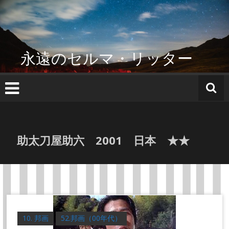
コ
ン
テ
ン
ツ
永遠のセルマ・リッター
へ
ス
キ
ッ
プ
助太刀屋助六 2001 日本 ★★
10. 邦画
52.邦画（00年代）