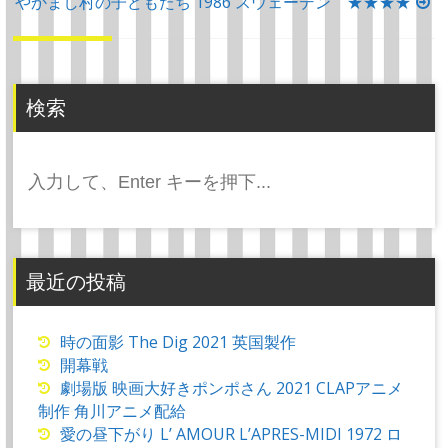
稿
やかまし村の子どもたち 1986 スウェーデン ★★★★
ナ
ビ
ゲ
検索
ー
シ
検
ョ
索:
ン
最近の投稿
時の面影 The Dig 2021 英国製作
開幕戦
劇場版 映画大好きポンポさん 2021 CLAPアニメ
制作 角川アニメ配給
愛の昼下がり L’ AMOUR L’APRES-MIDI 1972 ロ