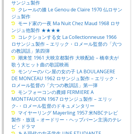
サンジュ製作
クレールの膝 Le Genou de Claire 1970 仏ロサン
ジュ製作
モード家の一夜 Ma Nuit Chez Maud 1968 ロサ
ンジュ他製作 ★★★★
コレクションする女 La Collectionneuse 1966
ロサンジュ製作 – エリック・ロメール監督の「六つ
の教訓話」第四弾
潮来笠 1961 大映京都製作 大映配給 – 橋幸夫が
歌う大ヒット曲の歌謡映画
モンソーのパン屋の女の子 LA BOULANGERE
DE MONCEAU 1962 ロサンジュ製作 – エリック・
ロメール監督の「六つの教訓話」第一弾
モンフォーコンの農婦 FERMIERE A
MONTFAUCON 1967 ロサンジュ製作 – エリッ
ク-・ロメール監督のドキュメンタリー
マイヤーリング Mayerling 1957 米NBCテレビ
製作・放送 – オードリー・ヘップバーン主演のテレ
ビ・ドラマ
ある現代の女子学生 UNE ETUDIANTE