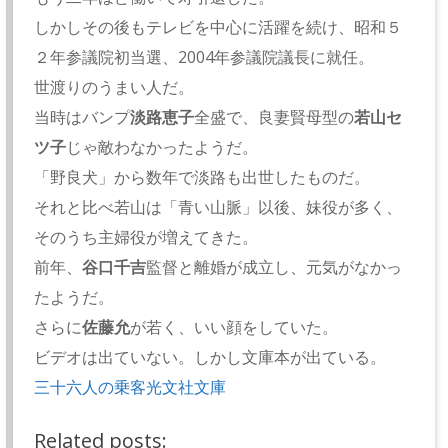
しかしその後もテレビを中心に活躍を続け、昭和５
２年参議院初当選、2004年参議院議長に就任。
世渡りのうまい人だ。
当時はバンプ
淡路恵子
全盛で、良妻賢母型の
若山セ
ツ子
じゃ敵わなかったようだ。
「野良犬」から数年で淡路も出世したものだ。
それと比べ若山は「青い山脈」以後、妹役が多く、
そのうち主婦役が増えてきた。
前年、
谷口千吉
監督と離婚が成立し、元気がなかっ
たようだ。
さらに
佐藤允
が若く、いい顔をしていた。
ビデオは出ていない。しかし文庫本が出ている。
三十六人の乗客光文社文庫
Related posts: