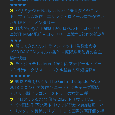
★★★★
パリのナジャ Nadja a Paris 1964 ダイヤモン
ド・フィルム製作 – エリック・ロメール監督が描い
た短編ドキュメンタリー
戦火のかなた Paisa 1946 ロベルト・ロッセリー
ニ製作 MGM配給 – ロッセリーニ戦争3部作の第2弾
★★★
帰ってきたウルトラマン マット1号発進命令
1983 DAICONフィルム製作 – 庵野秀明監督の自主
製作映画
ラ・ジュテ La Jetée 1962 仏 アナドール・ドー
マン製作 – クリス・マルケル監督のSF短編映画
★★★★★
蜘蛛の巣を払う女 The Girl in the Spider Web
2018 コロンビア製作 ソニー・ピクチャーズ配給 –
アメリカ版ドラゴン・タトゥーの女第二弾
ドロステのはてで僕ら 2020 トリウッド/ヨーロ
ッパ企画製作 下北沢トリウッド配給 -短編映画「ハ
ウリング」を長編にリブートして国際的高評価を得