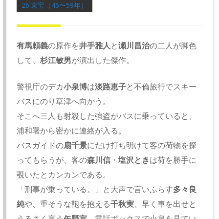
26.東宝（46〜59年）
有馬頼義
の原作を
井手雅人
と
瀬川昌治
の二人が脚色
して、
杉江敏男
が演出した傑作。
警視庁のデカ
小泉博
は
淡路恵子
と不倫旅行でスキー
バスにのり草津へ向かう。
そこへ三人も射殺した強盗がバスに乗っていると、
浦和署から密かに連絡が入る。
バスガイドの
扇千景
にだけ打ち明けて客の荷物を探
ってもらうが、客の
森川信
・
塩沢とき
は荷を勝手に
覗いたとカンカンである。
「刑事が乗っている。」と大声で言いふらす
多々良
純
や、重そうな鞄を抱える
千秋実
、早く車を出せと
うるさく言う
矢野宣
、電話ボックスで小泉を見てい