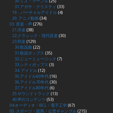
30.ミス・マープル
(25)
31.アガサ・クリスティ
(33)
19．バーチャルアイドル
(4)
20. アニメ動画
(34)
03. 音楽・声
(276)
21.洋楽
(38)
22.クラシック・現代音楽
(30)
23.邦楽
(129)
30.歌謡曲
(22)
31.歌謡ポップス
(35)
32.ニューミュージック
(7)
33.シティポップス
(3)
34. アイドル
(12)
35.アイドル60年代
(16)
36.アイドル70年代
(30)
37.アイドル80年代
(6)
25.サウンドトラック
(13)
40.声のコンテンツ
(53)
04.オーディオ・BCL・電子工学
(67)
05. スポーツ・競馬・公営ギャンブル
(215)