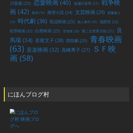
戦争映
恋愛映画
(40)
川雷蔵
(25)
成瀬巳喜男
(21)
画
(42)
文芸映画
(29)
推理小説
(24)
探偵
(19)
新藤兼人
時代劇
(36)
歌謡映画
(25)
池部良
(22)
(19)
殺人事件
(19)
良
白黒映画
(25)
犯罪映画
(22)
第二次世界大戦
(21)
笠智衆
(20)
青春映画
馬場
(34)
若尾文子
(28)
西部劇
(25)
(63)
ＳＦ映
音楽映画
(32)
高峰秀子
(27)
画
(58)
にほんブログ村