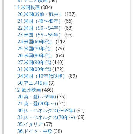
81.アニメ映画
(46)
11.米国映画
(984)
20.米国(戦前・戦中）
(137)
21.米国（46〜49年）
(66)
22.米国（50～54年）
(68)
23.米国（55～59年）
(96)
24.米国(60年代）
(112)
25.米国(70年代）
(79)
26.米国(80年代）
(64)
27.米国(90年代)
(140)
31.米国(00年代)
(122)
34.米国（10年代以降）
(89)
50.アニメ映画
(8)
12. 欧州映画
(436)
20.英・愛(～69年)
(76)
21.英・愛(70年～)
(71)
30.仏・ベネルクス(〜69年)
(91)
31.仏・ベネルクス(70年〜)
(68)
35.イタリア
(57)
36.ドイツ・中欧
(38)