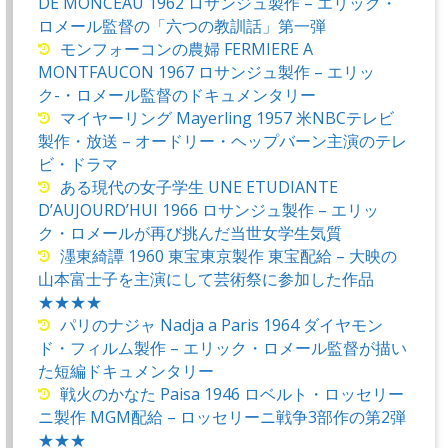
DE MONCEAU 1962 ロサンジュ製作 – エリック・
ロメール監督の「六つの教訓話」第一弾
モンフォーコンの農婦 FERMIERE A
MONTFAUCON 1967 ロサンジュ製作 – エリッ
ク-・ロメール監督のドキュメンタリー
マイヤーリング Mayerling 1957 米NBCテレビ
製作・放送 – オードリー・ヘップバーン主演のテレ
ビ・ドラマ
ある現代の女子学生 UNE ETUDIANTE
D’AUJOURD’HUI 1966 ロサンジュ製作 – エリッ
ク・ロメールが再び挑んだ当世女学生気質
濹東綺譚 1960 東宝東京製作 東宝配給 – 大映の
山本富士子を主演にして芸術祭に参加した作品
★★★★
パリのナジャ Nadja a Paris 1964 ダイヤモン
ド・フィルム製作 – エリック・ロメール監督が描い
た短編ドキュメンタリー
戦火のかなた Paisa 1946 ロベルト・ロッセリー
ニ製作 MGM配給 – ロッセリーニ戦争3部作の第2弾
★★★