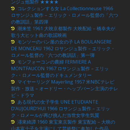
ンジュ他製作 ★★★★
コレクションする女 La Collectionneuse 1966
ロサンジュ製作 – エリック・ロメール監督の「六つ
の教訓話」第四弾
潮来笠 1961 大映京都製作 大映配給 – 橋幸夫が
歌う大ヒット曲の歌謡映画
モンソーのパン屋の女の子 LA BOULANGERE
DE MONCEAU 1962 ロサンジュ製作 – エリック・
ロメール監督の「六つの教訓話」第一弾
モンフォーコンの農婦 FERMIERE A
MONTFAUCON 1967 ロサンジュ製作 – エリッ
ク-・ロメール監督のドキュメンタリー
マイヤーリング Mayerling 1957 米NBCテレビ
製作・放送 – オードリー・ヘップバーン主演のテレ
ビ・ドラマ
ある現代の女子学生 UNE ETUDIANTE
D’AUJOURD’HUI 1966 ロサンジュ製作 – エリッ
ク・ロメールが再び挑んだ当世女学生気質
濹東綺譚 1960 東宝東京製作 東宝配給 – 大映の
山本富士子を主演にして芸術祭に参加した作品