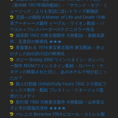
（新外映 1957年国内配給）- 「サウンド・オブ・ミ
ュージック」よりも実話に近いトラップ家物語
天国への階段 A Matter of Life and Death 1946
英アーチャーズ製作 イーグル・ライオン配給 – パ
ウエル＝プレスバーガーのテクニカラー作品
婦系図 1962 大映京都製作 大映配給 – 泉鏡花原
作、五度目の映画化 ★★★
青葉繁れる 1974 東宝東京製作 東宝配給 – 井上
ひさしの自伝的小説の映画化
ボビー Bobby 2006 ワインスタイン・カンパニ
ー製作 MGM/ワインスタイン配給 – ロバート・ケ
ネディの暗殺された日に、あのホテルで何が起こっ
たか？
殺人幻想曲 Unfaithfully Yours 1942 ２０世紀フ
ォックス製作・配給 プレストン・スタージェス監
督のコメディ
歌行燈 1960 大映東京製作 大映配給 – 山本富士
子と市川雷蔵共演作 ★★★★
ベレニス Berenice 1954 ピエール・コトレル製