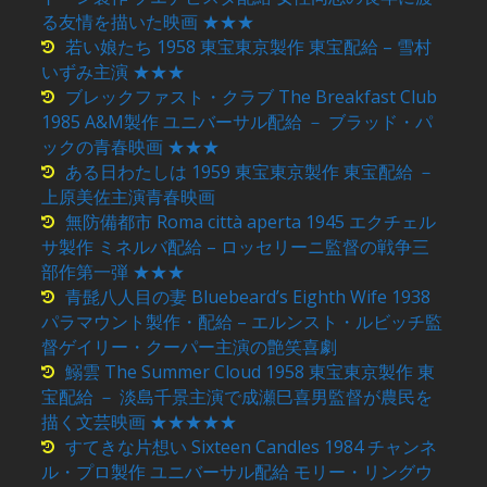
る友情を描いた映画 ★★★
若い娘たち 1958 東宝東京製作 東宝配給 – 雪村
いずみ主演 ★★★
ブレックファスト・クラブ The Breakfast Club
1985 A&M製作 ユニバーサル配給 － ブラッド・パ
ックの青春映画 ★★★
ある日わたしは 1959 東宝東京製作 東宝配給 －
上原美佐主演青春映画
無防備都市 Roma città aperta 1945 エクチェル
サ製作 ミネルバ配給 – ロッセリーニ監督の戦争三
部作第一弾 ★★★
青髭八人目の妻 Bluebeard’s Eighth Wife 1938
パラマウント製作・配給 – エルンスト・ルビッチ監
督ゲイリー・クーパー主演の艶笑喜劇
鰯雲 The Summer Cloud 1958 東宝東京製作 東
宝配給 － 淡島千景主演で成瀬巳喜男監督が農民を
描く文芸映画 ★★★★★
すてきな片想い Sixteen Candles 1984 チャンネ
ル・プロ製作 ユニバーサル配給 モリー・リングウ