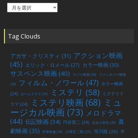
毎
月
の
投
稿
Tag Clouds
アクション映画
アガサ・クリスティ
(31)
(45)
カラー映画
(30)
エリック・ロメール
(27)
サスペンス映画
(40)
スパイ映画
(20)
ファンタジー映画
フィルム・ノワール
(47)
ホラー映画
(20)
ミステリ
(58)
(24)
ミステリド
ホームドラマ
(19)
ミュ
ミステリ映画
(68)
ラマ
(24)
ージカル映画
(73)
メロドラマ
(44)
喜
伝記映画
(34)
円谷英二
(24)
吉永小百合
(20)
劇映画
(35)
市川崑
(26)
市
小津安二郎
(21)
宇津井健
(19)