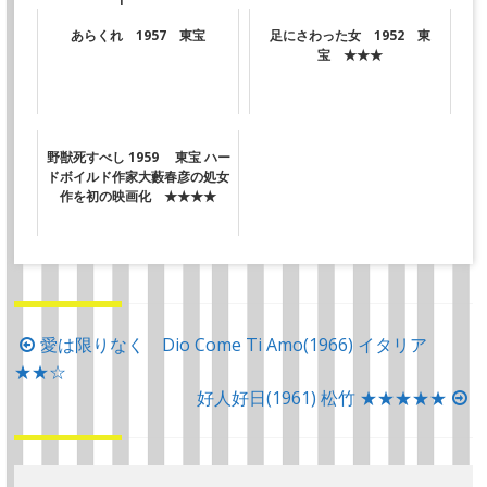
あらくれ 1957 東宝
足にさわった女 1952 東
宝 ★★★
野獣死すべし 1959 東宝 ハー
ドボイルド作家大藪春彦の処女
作を初の映画化 ★★★★
投
愛は限りなく Dio Come Ti Amo(1966) イタリア
★★☆
稿
好人好日(1961) 松竹 ★★★★★
ナ
ビ
ゲ