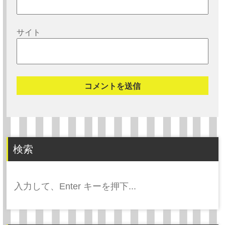
サイト
検索
検
索: