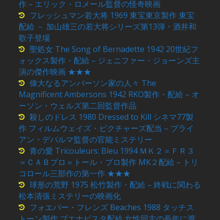
作 – エリック・ロメール監督の怪奇映画
フレッシュマン若大将 1969 東宝東京製作 東宝
配給 － 加山雄三の若大将シリーズ第13弾・酒井和
歌子登場
聖処女 The Song of Bernadette 1942 20世紀フ
ォックス製作・配給 – ジェニファー・ジョーンズ主
演の傑作映画 ★★★
偉大なるアンバーソン家の人々 The
Magnificent Ambersons 1942 RKO製作・配給 – オ
ーソン・ウェルズ第二回監督作品
殺しのドレス 1980 Dressed to Kill シネマ77製
作 フィルムウェイズ・ピクチャーズ配当 – ブライ
アン・デパルマ監督の官能ミステリー
青の愛 Tricouleurs: Bleu 1994 ＭＫ２＝ＦＲ３
＝ＣＡＢプロ＝トール・プロ製作 MK２配給 – トリ
コロール三部作の第一作 ★★★
球形の荒野 1975 松竹製作・配給 – 終戦に関わる
松本清張ミステリーの映画化
フォエバー・フレンズ Beaches 1988 タッチス
トーン製作 ブエナビスタ配給 女性同志の長年に渡