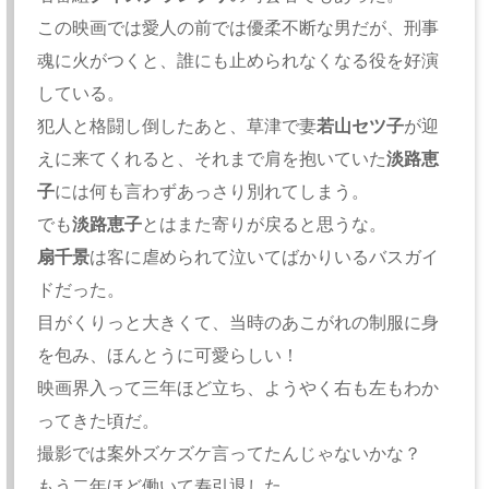
この映画では愛人の前では優柔不断な男だが、刑事
魂に火がつくと、誰にも止められなくなる役を好演
している。
犯人と格闘し倒したあと、草津で妻
若山セツ子
が迎
えに来てくれると、それまで肩を抱いていた
淡路恵
子
には何も言わずあっさり別れてしまう。
でも
淡路恵子
とはまた寄りが戻ると思うな。
扇千景
は客に虐められて泣いてばかりいるバスガイ
ドだった。
目がくりっと大きくて、当時のあこがれの制服に身
を包み、ほんとうに可愛らしい！
映画界入って三年ほど立ち、ようやく右も左もわか
ってきた頃だ。
撮影では案外ズケズケ言ってたんじゃないかな？
もう二年ほど働いて寿引退した。