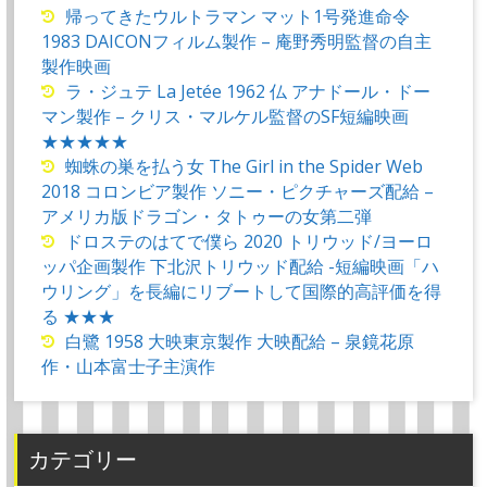
帰ってきたウルトラマン マット1号発進命令
1983 DAICONフィルム製作 – 庵野秀明監督の自主
製作映画
ラ・ジュテ La Jetée 1962 仏 アナドール・ドー
マン製作 – クリス・マルケル監督のSF短編映画
★★★★★
蜘蛛の巣を払う女 The Girl in the Spider Web
2018 コロンビア製作 ソニー・ピクチャーズ配給 –
アメリカ版ドラゴン・タトゥーの女第二弾
ドロステのはてで僕ら 2020 トリウッド/ヨーロ
ッパ企画製作 下北沢トリウッド配給 -短編映画「ハ
ウリング」を長編にリブートして国際的高評価を得
る ★★★
白鷺 1958 大映東京製作 大映配給 – 泉鏡花原
作・山本富士子主演作
カテゴリー