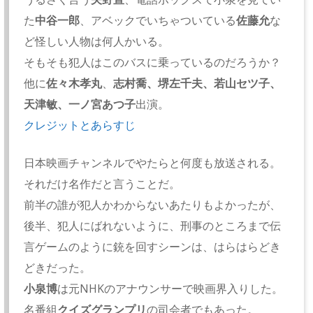
た
中谷一郎
、アベックでいちゃついている
佐藤允
な
ど怪しい人物は何人かいる。
そもそも犯人はこのバスに乗っているのだろうか？
他に
佐々木孝丸
、
志村喬、堺左千夫、若山セツ子、
天津敏、一ノ宮あつ子
出演。
クレジットとあらすじ
日本映画チャンネルでやたらと何度も放送される。
それだけ名作だと言うことだ。
前半の誰が犯人かわからないあたりもよかったが、
後半、犯人にばれないように、刑事のところまで伝
言ゲームのように銃を回すシーンは、はらはらどき
どきだった。
小泉博
は元NHKのアナウンサーで映画界入りした。
名番組
クイズグランプリ
の司会者でもあった。