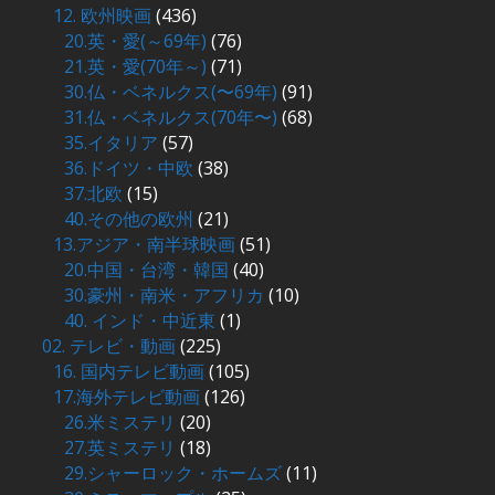
12. 欧州映画
(436)
20.英・愛(～69年)
(76)
21.英・愛(70年～)
(71)
30.仏・ベネルクス(〜69年)
(91)
31.仏・ベネルクス(70年〜)
(68)
35.イタリア
(57)
36.ドイツ・中欧
(38)
37.北欧
(15)
40.その他の欧州
(21)
13.アジア・南半球映画
(51)
20.中国・台湾・韓国
(40)
30.豪州・南米・アフリカ
(10)
40. インド・中近東
(1)
02. テレビ・動画
(225)
16. 国内テレビ動画
(105)
17.海外テレビ動画
(126)
26.米ミステリ
(20)
27.英ミステリ
(18)
29.シャーロック・ホームズ
(11)