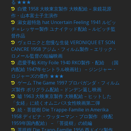
る ★★★
白鷺 1958 大映東京製作 大映配給 – 泉鏡花原
作・山本富士子主演作
淑女超特急 hat Uncertain Feeling 1941 ルビッ
チ＝レッサー製作 ユナイテッド配給 – ルビッチ監
督作品
ヴェロニクと怠慢な生徒 VERONIQUE ET SON
CANCRE 1958 アジム・フィルム製作 – エリック・
ロメール監督の短編映画
恋愛手帖 Kitty Foile 1940 RKO製作・配給 （国
内配給 1947年セントラル映画社） – ジンジャー・
ロジャーズの傑作 ★★★
ゲーム The Game 1997 プロパガンダ・フィルム
ズ製作 ポリグラム配給 – ドンデン返し映画
嘘 1963 大映東京製作 大映配給 – ヒットした
「女経」に続くオムニバス女性映画第二弾
続・菩提樹 Die Trappe-Familie in Amerika
1958 ディビナ・ウッターマン・プロ製作 （映配
1959年国内配給） – 「菩提樹」の続編
菩提樹 Die Trapp-Familie 1956 西ドイツ製作