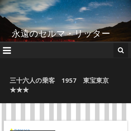
コ
ン
テ
ン
ツ
永遠のセルマ・リッター
へ
ス
キ
ッ
プ
三十六人の乗客 1957 東宝東京
★★★
tigerace