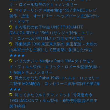
ク-・ロメール監督のドキュメンタリー
マイヤーリング Mayerling 1957 米NBCテレビ
製作・放送 – オードリー・ヘップバーン主演のテレ
ビ・ドラマ
ある現代の女子学生 UNE ETUDIANTE
D’AUJOURD’HUI 1966 ロサンジュ製作 – エリッ
ク・ロメールが再び挑んだ当世女学生気質
濹東綺譚 1960 東宝東京製作 東宝配給 – 大映の
山本富士子を主演にして芸術祭に参加した作品
★★★★
パリのナジャ Nadja a Paris 1964 ダイヤモン
ド・フィルム製作 – エリック・ロメール監督が描い
た短編ドキュメンタリー
戦火のかなた Paisa 1946 ロベルト・ロッセリー
ニ製作 MGM配給 – ロッセリーニ戦争3部作の第2弾
★★★
帰ってきたウルトラマン マット1号発進命令
1983 DAICONフィルム製作 – 庵野秀明監督の自主
製作映画