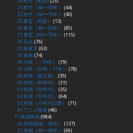
20.松竹（戦前)
(23)
21.松竹（46〜59年）
(44)
22.松竹（60〜79年）
(40)
25.東宝（戦前）
(13)
26.東宝（46〜59年）
(85)
27.東宝（60〜79年）
(115)
30.日活
(76)
33.新東宝
(63)
35.東映
(74)
40.大映（～59年）
(79)
41.大映（60年～71年）
(78)
45.邦画（独立系）
(39)
50.邦画（80年代）
(31)
51.邦画（90年代）
(35)
52.邦画（00年代）
(64)
53.邦画（10年代以降）
(71)
81.アニメ映画
(46)
11.米国映画
(984)
20.米国(戦前・戦中）
(137)
21.米国（46〜49年）
(66)