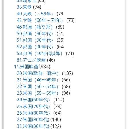
33.新東宝
(63)
35.東映
(74)
40.大映（～59年）
(79)
41.大映（60年～71年）
(78)
45.邦画（独立系）
(39)
50.邦画（80年代）
(31)
51.邦画（90年代）
(35)
52.邦画（00年代）
(64)
53.邦画（10年代以降）
(71)
81.アニメ映画
(46)
11.米国映画
(984)
20.米国(戦前・戦中）
(137)
21.米国（46〜49年）
(66)
22.米国（50～54年）
(68)
23.米国（55～59年）
(96)
24.米国(60年代）
(112)
25.米国(70年代）
(79)
26.米国(80年代）
(64)
27.米国(90年代)
(140)
31.米国(00年代)
(122)