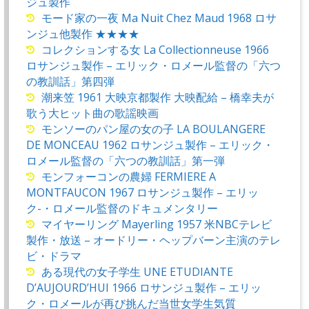
ジュ製作
モード家の一夜 Ma Nuit Chez Maud 1968 ロサ
ンジュ他製作 ★★★★
コレクションする女 La Collectionneuse 1966
ロサンジュ製作 – エリック・ロメール監督の「六つ
の教訓話」第四弾
潮来笠 1961 大映京都製作 大映配給 – 橋幸夫が
歌う大ヒット曲の歌謡映画
モンソーのパン屋の女の子 LA BOULANGERE
DE MONCEAU 1962 ロサンジュ製作 – エリック・
ロメール監督の「六つの教訓話」第一弾
モンフォーコンの農婦 FERMIERE A
MONTFAUCON 1967 ロサンジュ製作 – エリッ
ク-・ロメール監督のドキュメンタリー
マイヤーリング Mayerling 1957 米NBCテレビ
製作・放送 – オードリー・ヘップバーン主演のテレ
ビ・ドラマ
ある現代の女子学生 UNE ETUDIANTE
D’AUJOURD’HUI 1966 ロサンジュ製作 – エリッ
ク・ロメールが再び挑んだ当世女学生気質