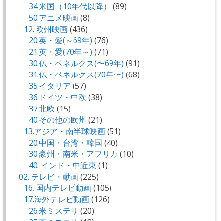
34.米国（10年代以降）
(89)
50.アニメ映画
(8)
12. 欧州映画
(436)
20.英・愛(～69年)
(76)
21.英・愛(70年～)
(71)
30.仏・ベネルクス(〜69年)
(91)
31.仏・ベネルクス(70年〜)
(68)
35.イタリア
(57)
36.ドイツ・中欧
(38)
37.北欧
(15)
40.その他の欧州
(21)
13.アジア・南半球映画
(51)
20.中国・台湾・韓国
(40)
30.豪州・南米・アフリカ
(10)
40. インド・中近東
(1)
02. テレビ・動画
(225)
16. 国内テレビ動画
(105)
17.海外テレビ動画
(126)
26.米ミステリ
(20)