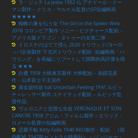
ラ・ジュテ La Jetée 1962 仏 アナドール・ドー
マン製作 – クリス・マルケル監督のSF短編映画
★★★★★
蜘蛛の巣を払う女 The Girl in the Spider Web
2018 コロンビア製作 ソニー・ピクチャーズ配給 –
アメリカ版ドラゴン・タトゥーの女第二弾
ドロステのはてで僕ら 2020 トリウッド/ヨーロ
ッパ企画製作 下北沢トリウッド配給 -短編映画「ハ
ウリング」を長編にリブートして国際的高評価を得
る ★★★
白鷺 1958 大映東京製作 大映配給 – 泉鏡花原
作・山本富士子主演作
淑女超特急 hat Uncertain Feeling 1941 ルビッ
チ＝レッサー製作 ユナイテッド配給 – ルビッチ監
督作品
ヴェロニクと怠慢な生徒 VERONIQUE ET SON
CANCRE 1958 アジム・フィルム製作 – エリック・
ロメール監督の短編映画
恋愛手帖 Kitty Foile 1940 RKO製作・配給 （国
内配給 1947年セントラル映画社） – ジンジャー・