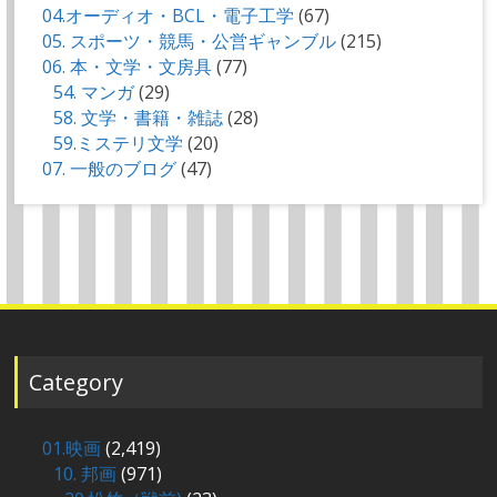
04.オーディオ・BCL・電子工学
(67)
05. スポーツ・競馬・公営ギャンブル
(215)
06. 本・文学・文房具
(77)
54. マンガ
(29)
58. 文学・書籍・雑誌
(28)
59.ミステリ文学
(20)
07. 一般のブログ
(47)
Category
01.映画
(2,419)
10. 邦画
(971)