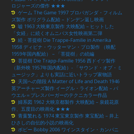
ロジャーズの傑作 ★★★
ゲーム The Game 1997 プロパガンダ・フィルム
ズ製作 ポリグラム配給 – ドンデン返し映画
嘘 1963 大映東京製作 大映配給 – ヒットした
「女経」に続くオムニバス女性映画第二弾
続・菩提樹 Die Trappe-Familie in Amerika
1958 ディビナ・ウッターマン・プロ製作 （映配
1959年国内配給） – 「菩提樹」の続編
菩提樹 Die Trapp-Familie 1956 西ドイツ製作
（新外映 1957年国内配給）- 「サウンド・オブ・ミ
ュージック」よりも実話に近いトラップ家物語
天国への階段 A Matter of Life and Death 1946
英アーチャーズ製作 イーグル・ライオン配給 – パ
ウエル＝プレスバーガーのテクニカラー作品
婦系図 1962 大映京都製作 大映配給 – 泉鏡花原
作、五度目の映画化 ★★★
青葉繁れる 1974 東宝東京製作 東宝配給 – 井上
ひさしの自伝的小説の映画化
ボビー Bobby 2006 ワインスタイン・カンパニ