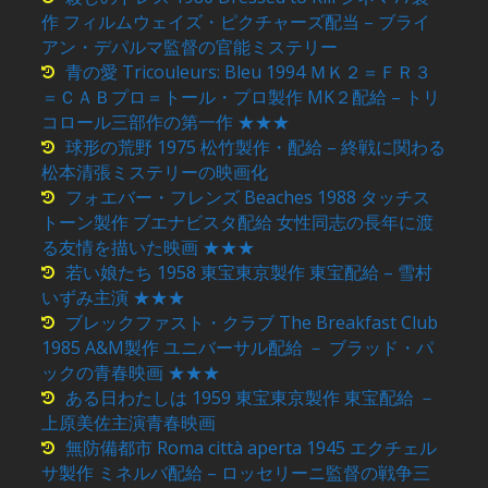
作 フィルムウェイズ・ピクチャーズ配当 – ブライ
アン・デパルマ監督の官能ミステリー
青の愛 Tricouleurs: Bleu 1994 ＭＫ２＝ＦＲ３
＝ＣＡＢプロ＝トール・プロ製作 MK２配給 – トリ
コロール三部作の第一作 ★★★
球形の荒野 1975 松竹製作・配給 – 終戦に関わる
松本清張ミステリーの映画化
フォエバー・フレンズ Beaches 1988 タッチス
トーン製作 ブエナビスタ配給 女性同志の長年に渡
る友情を描いた映画 ★★★
若い娘たち 1958 東宝東京製作 東宝配給 – 雪村
いずみ主演 ★★★
ブレックファスト・クラブ The Breakfast Club
1985 A&M製作 ユニバーサル配給 － ブラッド・パ
ックの青春映画 ★★★
ある日わたしは 1959 東宝東京製作 東宝配給 －
上原美佐主演青春映画
無防備都市 Roma città aperta 1945 エクチェル
サ製作 ミネルバ配給 – ロッセリーニ監督の戦争三