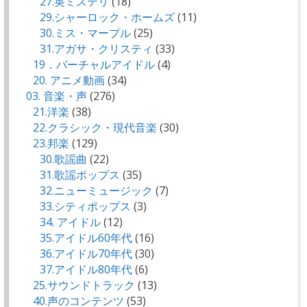
27.英ミステリ
(18)
29.シャーロック・ホームズ
(11)
30.ミス・マープル
(25)
31.アガサ・クリスティ
(33)
19．バーチャルアイドル
(4)
20. アニメ動画
(34)
03. 音楽・声
(276)
21.洋楽
(38)
22.クラシック・現代音楽
(30)
23.邦楽
(129)
30.歌謡曲
(22)
31.歌謡ポップス
(35)
32.ニューミュージック
(7)
33.シティポップス
(3)
34. アイドル
(12)
35.アイドル60年代
(16)
36.アイドル70年代
(30)
37.アイドル80年代
(6)
25.サウンドトラック
(13)
40.声のコンテンツ
(53)