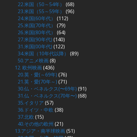
22.米国（50～54年）
(68)
23.米国（55～59年）
(96)
24.米国(60年代）
(112)
25.米国(70年代）
(79)
26.米国(80年代）
(64)
27.米国(90年代)
(140)
31.米国(00年代)
(122)
34.米国（10年代以降）
(89)
50.アニメ映画
(8)
12. 欧州映画
(436)
20.英・愛(～69年)
(76)
21.英・愛(70年～)
(71)
30.仏・ベネルクス(〜69年)
(91)
31.仏・ベネルクス(70年〜)
(68)
35.イタリア
(57)
36.ドイツ・中欧
(38)
37.北欧
(15)
40.その他の欧州
(21)
13.アジア・南半球映画
(51)