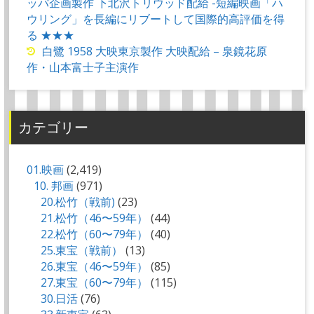
ッパ企画製作 下北沢トリウッド配給 -短編映画「ハ
ウリング」を長編にリブートして国際的高評価を得
る ★★★
白鷺 1958 大映東京製作 大映配給 – 泉鏡花原
作・山本富士子主演作
カテゴリー
01.映画
(2,419)
10. 邦画
(971)
20.松竹（戦前)
(23)
21.松竹（46〜59年）
(44)
22.松竹（60〜79年）
(40)
25.東宝（戦前）
(13)
26.東宝（46〜59年）
(85)
27.東宝（60〜79年）
(115)
30.日活
(76)