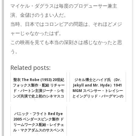
マイケル・ダグラスは毎度のプロデューサー兼主
演、金儲けのうまい人だ。
当時、日本ではコロンビアの問題は、それほどメジ
ャーじゃなかったはず。
この映画を見ても本当の深刻さは感じなかったと思
う。
Related posts:
聖衣 The Robe (1953) 20世紀
ジキル博士とハイド氏 （Dr.
フォックス製作・配給 リチャー
Jekyll and Mr. Hyde）1941
ド・バートン主演ジーナ・シモ
MGM スペンサー・トレイシー
ンズ共演で史上初のシネマスコ
とイングリッド・バーグマンの
ープ ★★★
顔合せ ★★★
パニック・フライト Red Eye
2005 ベンダースピンク製作 ド
リームワークス配給 - レイチェ
ル・マクアダムスのサスペンス
映画