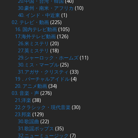
20.中国・台湾・韓国
(40)
30.豪州・南米・アフリカ
(10)
40. インド・中近東
(1)
02. テレビ・動画
(225)
16. 国内テレビ動画
(105)
17.海外テレビ動画
(126)
26.米ミステリ
(20)
27.英ミステリ
(18)
29.シャーロック・ホームズ
(11)
30.ミス・マープル
(25)
31.アガサ・クリスティ
(33)
19．バーチャルアイドル
(4)
20. アニメ動画
(34)
03. 音楽・声
(276)
21.洋楽
(38)
22.クラシック・現代音楽
(30)
23.邦楽
(129)
30.歌謡曲
(22)
31.歌謡ポップス
(35)
32.ニューミュージック
(7)