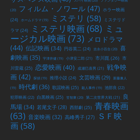
スパイ映画
(20)
ファンタジー映画
フィルム・ノワール
(47)
ホラー映画
(20)
ミステリ
(58)
(24)
ミステリド
ホームドラマ
(19)
ミュ
ミステリ映画
(68)
ラマ
(24)
ージカル映画
(73)
メロドラマ
(44)
喜
伝記映画
(34)
円谷英二
(24)
吉永小百合
(20)
劇映画
(35)
市川崑
(26)
市
小津安二郎
(21)
宇津井健
(19)
戦争映
恋愛映画
(40)
川雷蔵
(25)
成瀬巳喜男
(21)
画
(42)
文芸映画
(29)
推理小説
(24)
探偵
(19)
新藤兼人
時代劇
(36)
歌謡映画
(25)
池部良
(22)
(19)
殺人事件
(19)
良
白黒映画
(25)
犯罪映画
(22)
第二次世界大戦
(21)
笠智衆
(20)
青春映画
馬場
(34)
若尾文子
(28)
西部劇
(25)
(63)
ＳＦ映
音楽映画
(32)
高峰秀子
(27)
画
(58)