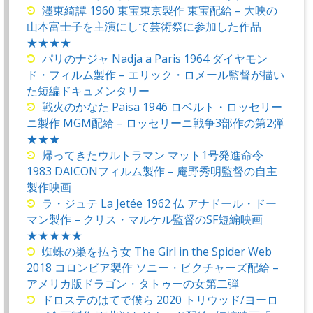
濹東綺譚 1960 東宝東京製作 東宝配給 – 大映の
山本富士子を主演にして芸術祭に参加した作品
★★★★
パリのナジャ Nadja a Paris 1964 ダイヤモン
ド・フィルム製作 – エリック・ロメール監督が描い
た短編ドキュメンタリー
戦火のかなた Paisa 1946 ロベルト・ロッセリー
ニ製作 MGM配給 – ロッセリーニ戦争3部作の第2弾
★★★
帰ってきたウルトラマン マット1号発進命令
1983 DAICONフィルム製作 – 庵野秀明監督の自主
製作映画
ラ・ジュテ La Jetée 1962 仏 アナドール・ドー
マン製作 – クリス・マルケル監督のSF短編映画
★★★★★
蜘蛛の巣を払う女 The Girl in the Spider Web
2018 コロンビア製作 ソニー・ピクチャーズ配給 –
アメリカ版ドラゴン・タトゥーの女第二弾
ドロステのはてで僕ら 2020 トリウッド/ヨーロ