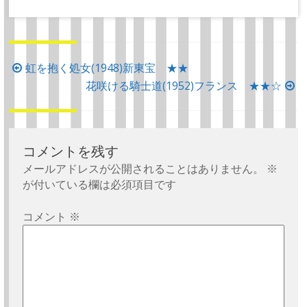
投
虹を抱く処女(1948)新東宝 ★★
稿
花咲ける騎士道(1952)フランス ★★☆
ナ
ビ
ゲ
コメントを残す
ー
メールアドレスが公開されることはありません。
※
シ
が付いている欄は必須項目です
ョ
コメント
※
ン