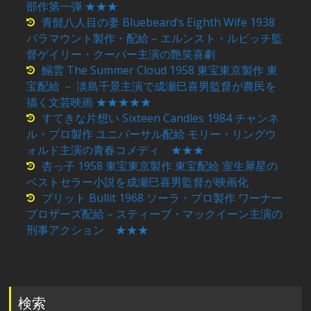
部作第一弾 ★★★
青髭八人目の妻 Bluebeard’s Eighth Wife 1938
パラマウント製作・配給 – エルンスト・ルビッチ監
督ゲイリー・クーパー主演の艶笑喜劇
鰯雲 The Summer Cloud 1958 東宝東京製作 東
宝配給 － 淡島千景主演で成瀬巳喜男監督が農民を
描く文芸映画 ★★★★★
すてきな片想い Sixteen Candles 1984 チャンネ
ル・プロ製作 ユニバーサル配給 モリー・リングウ
ォルド主演の青春コメディ ★★★
杏っ子 1958 東宝東京製作 東宝配給 室生犀星の
ベストセラー小説を成瀬巳喜男監督が映画化
ブリット Bullit 1968 ソーラ・プロ製作 ワーナー
ブロザーズ配給 – スティーブ・マックイーン主演の
刑事アクション ★★★
検索