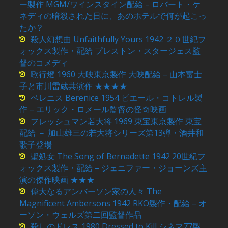
ー製作 MGM/ワインスタイン配給 – ロバート・ケ
ネディの暗殺された日に、あのホテルで何が起こっ
たか？
殺人幻想曲 Unfaithfully Yours 1942 ２０世紀フ
ォックス製作・配給 プレストン・スタージェス監
督のコメディ
歌行燈 1960 大映東京製作 大映配給 – 山本富士
子と市川雷蔵共演作 ★★★★
ベレニス Berenice 1954 ピエール・コトレル製
作 – エリック・ロメール監督の怪奇映画
フレッシュマン若大将 1969 東宝東京製作 東宝
配給 － 加山雄三の若大将シリーズ第13弾・酒井和
歌子登場
聖処女 The Song of Bernadette 1942 20世紀フ
ォックス製作・配給 – ジェニファー・ジョーンズ主
演の傑作映画 ★★★
偉大なるアンバーソン家の人々 The
Magnificent Ambersons 1942 RKO製作・配給 – オ
ーソン・ウェルズ第二回監督作品
殺しのドレス 1980 Dressed to Kill シネマ77製