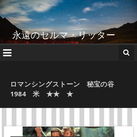
コ
ン
テ
ン
ツ
永遠のセルマ・リッター
へ
ス
キ
ッ
プ
ロマンシングストーン 秘宝の谷
1984 米 ★★ ★