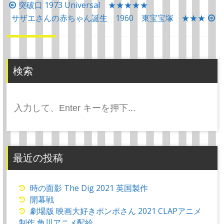
投
突破口 1973 Universal ★★★★★
稿
サザエさんの赤ちゃん誕生 1960 東宝宝塚 ★★★
ナ
ビ
ゲ
検索
ー
シ
検
ョ
索:
ン
最近の投稿
時の面影 The Dig 2021 英国製作
開幕戦
劇場版 映画大好きポンポさん 2021 CLAPアニメ
制作 角川アニメ配給