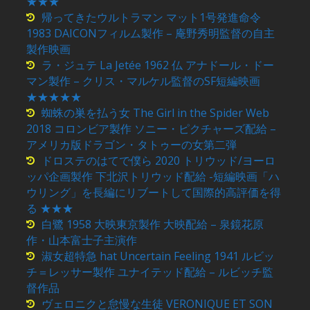
★★★
帰ってきたウルトラマン マット1号発進命令
1983 DAICONフィルム製作 – 庵野秀明監督の自主
製作映画
ラ・ジュテ La Jetée 1962 仏 アナドール・ドー
マン製作 – クリス・マルケル監督のSF短編映画
★★★★★
蜘蛛の巣を払う女 The Girl in the Spider Web
2018 コロンビア製作 ソニー・ピクチャーズ配給 –
アメリカ版ドラゴン・タトゥーの女第二弾
ドロステのはてで僕ら 2020 トリウッド/ヨーロ
ッパ企画製作 下北沢トリウッド配給 -短編映画「ハ
ウリング」を長編にリブートして国際的高評価を得
る ★★★
白鷺 1958 大映東京製作 大映配給 – 泉鏡花原
作・山本富士子主演作
淑女超特急 hat Uncertain Feeling 1941 ルビッ
チ＝レッサー製作 ユナイテッド配給 – ルビッチ監
督作品
ヴェロニクと怠慢な生徒 VERONIQUE ET SON