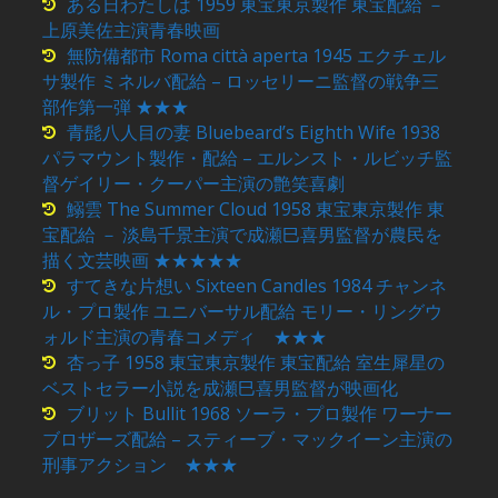
ある日わたしは 1959 東宝東京製作 東宝配給 －
上原美佐主演青春映画
無防備都市 Roma città aperta 1945 エクチェル
サ製作 ミネルバ配給 – ロッセリーニ監督の戦争三
部作第一弾 ★★★
青髭八人目の妻 Bluebeard’s Eighth Wife 1938
パラマウント製作・配給 – エルンスト・ルビッチ監
督ゲイリー・クーパー主演の艶笑喜劇
鰯雲 The Summer Cloud 1958 東宝東京製作 東
宝配給 － 淡島千景主演で成瀬巳喜男監督が農民を
描く文芸映画 ★★★★★
すてきな片想い Sixteen Candles 1984 チャンネ
ル・プロ製作 ユニバーサル配給 モリー・リングウ
ォルド主演の青春コメディ ★★★
杏っ子 1958 東宝東京製作 東宝配給 室生犀星の
ベストセラー小説を成瀬巳喜男監督が映画化
ブリット Bullit 1968 ソーラ・プロ製作 ワーナー
ブロザーズ配給 – スティーブ・マックイーン主演の
刑事アクション ★★★