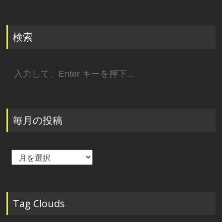
検索
検
索:
毎月の投稿
毎
月
の
投
稿
Tag Clouds