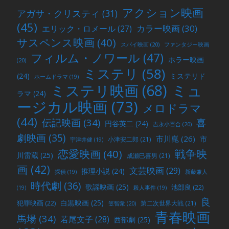
アクション映画
アガサ・クリスティ
(31)
(45)
カラー映画
(30)
エリック・ロメール
(27)
サスペンス映画
(40)
スパイ映画
(20)
ファンタジー映画
フィルム・ノワール
(47)
ホラー映画
(20)
ミステリ
(58)
(24)
ミステリド
ホームドラマ
(19)
ミュ
ミステリ映画
(68)
ラマ
(24)
ージカル映画
(73)
メロドラマ
(44)
喜
伝記映画
(34)
円谷英二
(24)
吉永小百合
(20)
劇映画
(35)
市川崑
(26)
市
小津安二郎
(21)
宇津井健
(19)
戦争映
恋愛映画
(40)
川雷蔵
(25)
成瀬巳喜男
(21)
画
(42)
文芸映画
(29)
推理小説
(24)
探偵
(19)
新藤兼人
時代劇
(36)
歌謡映画
(25)
池部良
(22)
(19)
殺人事件
(19)
良
白黒映画
(25)
犯罪映画
(22)
第二次世界大戦
(21)
笠智衆
(20)
青春映画
馬場
(34)
若尾文子
(28)
西部劇
(25)