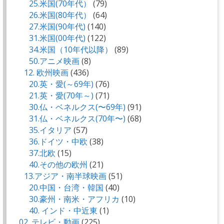
25.米国(70年代）
(79)
26.米国(80年代）
(64)
27.米国(90年代)
(140)
31.米国(00年代)
(122)
34.米国（10年代以降）
(89)
50.アニメ映画
(8)
12. 欧州映画
(436)
20.英・愛(～69年)
(76)
21.英・愛(70年～)
(71)
30.仏・ベネルクス(〜69年)
(91)
31.仏・ベネルクス(70年〜)
(68)
35.イタリア
(57)
36.ドイツ・中欧
(38)
37.北欧
(15)
40.その他の欧州
(21)
13.アジア・南半球映画
(51)
20.中国・台湾・韓国
(40)
30.豪州・南米・アフリカ
(10)
40. インド・中近東
(1)
02. テレビ・動画
(225)