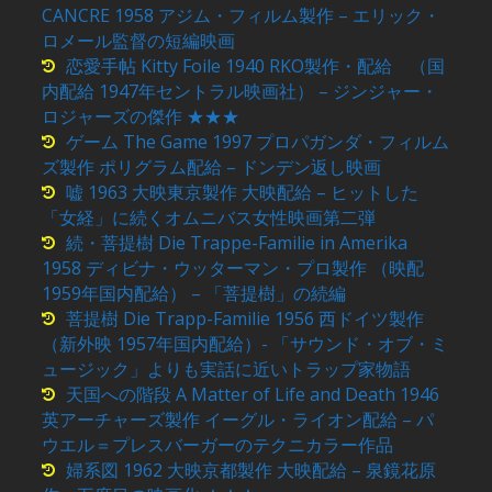
CANCRE 1958 アジム・フィルム製作 – エリック・
ロメール監督の短編映画
恋愛手帖 Kitty Foile 1940 RKO製作・配給 （国
内配給 1947年セントラル映画社） – ジンジャー・
ロジャーズの傑作 ★★★
ゲーム The Game 1997 プロパガンダ・フィルム
ズ製作 ポリグラム配給 – ドンデン返し映画
嘘 1963 大映東京製作 大映配給 – ヒットした
「女経」に続くオムニバス女性映画第二弾
続・菩提樹 Die Trappe-Familie in Amerika
1958 ディビナ・ウッターマン・プロ製作 （映配
1959年国内配給） – 「菩提樹」の続編
菩提樹 Die Trapp-Familie 1956 西ドイツ製作
（新外映 1957年国内配給）- 「サウンド・オブ・ミ
ュージック」よりも実話に近いトラップ家物語
天国への階段 A Matter of Life and Death 1946
英アーチャーズ製作 イーグル・ライオン配給 – パ
ウエル＝プレスバーガーのテクニカラー作品
婦系図 1962 大映京都製作 大映配給 – 泉鏡花原