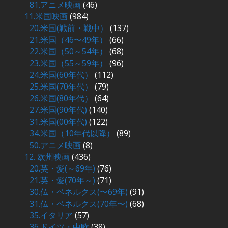
81.アニメ映画
(46)
11.米国映画
(984)
20.米国(戦前・戦中）
(137)
21.米国（46〜49年）
(66)
22.米国（50～54年）
(68)
23.米国（55～59年）
(96)
24.米国(60年代）
(112)
25.米国(70年代）
(79)
26.米国(80年代）
(64)
27.米国(90年代)
(140)
31.米国(00年代)
(122)
34.米国（10年代以降）
(89)
50.アニメ映画
(8)
12. 欧州映画
(436)
20.英・愛(～69年)
(76)
21.英・愛(70年～)
(71)
30.仏・ベネルクス(〜69年)
(91)
31.仏・ベネルクス(70年〜)
(68)
35.イタリア
(57)
36.ドイツ・中欧
(38)