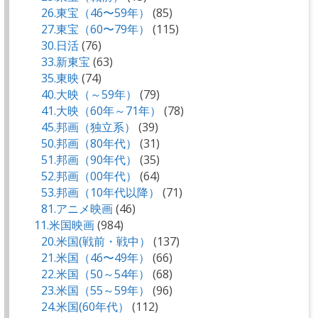
26.東宝（46〜59年）
(85)
27.東宝（60〜79年）
(115)
30.日活
(76)
33.新東宝
(63)
35.東映
(74)
40.大映（～59年）
(79)
41.大映（60年～71年）
(78)
45.邦画（独立系）
(39)
50.邦画（80年代）
(31)
51.邦画（90年代）
(35)
52.邦画（00年代）
(64)
53.邦画（10年代以降）
(71)
81.アニメ映画
(46)
11.米国映画
(984)
20.米国(戦前・戦中）
(137)
21.米国（46〜49年）
(66)
22.米国（50～54年）
(68)
23.米国（55～59年）
(96)
24.米国(60年代）
(112)