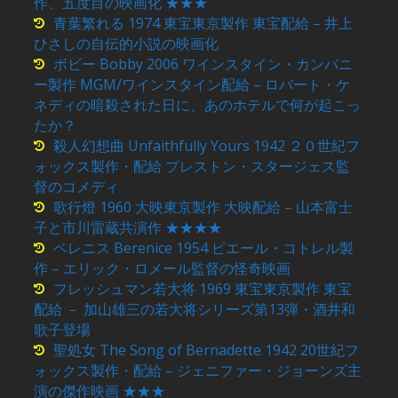
作、五度目の映画化 ★★★
青葉繁れる 1974 東宝東京製作 東宝配給 – 井上
ひさしの自伝的小説の映画化
ボビー Bobby 2006 ワインスタイン・カンパニ
ー製作 MGM/ワインスタイン配給 – ロバート・ケ
ネディの暗殺された日に、あのホテルで何が起こっ
たか？
殺人幻想曲 Unfaithfully Yours 1942 ２０世紀フ
ォックス製作・配給 プレストン・スタージェス監
督のコメディ
歌行燈 1960 大映東京製作 大映配給 – 山本富士
子と市川雷蔵共演作 ★★★★
ベレニス Berenice 1954 ピエール・コトレル製
作 – エリック・ロメール監督の怪奇映画
フレッシュマン若大将 1969 東宝東京製作 東宝
配給 － 加山雄三の若大将シリーズ第13弾・酒井和
歌子登場
聖処女 The Song of Bernadette 1942 20世紀フ
ォックス製作・配給 – ジェニファー・ジョーンズ主
演の傑作映画 ★★★