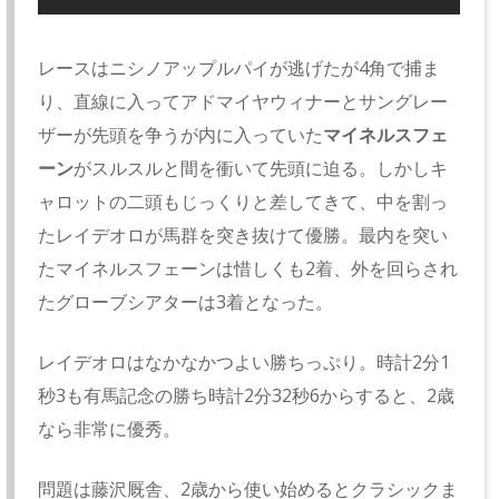
レースはニシノアップルパイが逃げたが4角で捕ま
り、直線に入ってアドマイヤウィナーとサングレー
ザーが先頭を争うが内に入っていた
マイネルスフェ
ーン
がスルスルと間を衝いて先頭に迫る。しかしキ
ャロットの二頭もじっくりと差してきて、中を割っ
たレイデオロが馬群を突き抜けて優勝。最内を突い
たマイネルスフェーンは惜しくも2着、外を回らされ
たグローブシアターは3着となった。
レイデオロはなかなかつよい勝ちっぷり。時計2分1
秒3も有馬記念の勝ち時計2分32秒6からすると、2歳
なら非常に優秀。
問題は藤沢厩舎、2歳から使い始めるとクラシックま