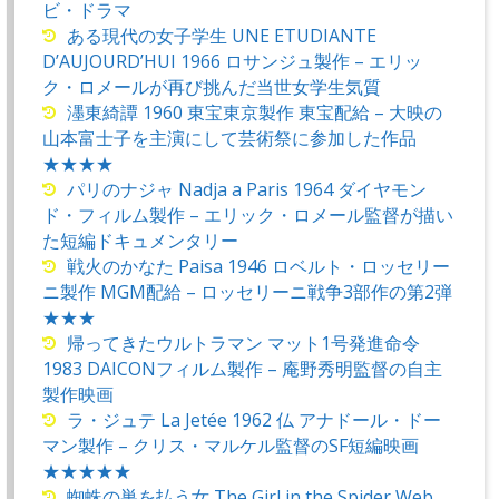
ビ・ドラマ
ある現代の女子学生 UNE ETUDIANTE
D’AUJOURD’HUI 1966 ロサンジュ製作 – エリッ
ク・ロメールが再び挑んだ当世女学生気質
濹東綺譚 1960 東宝東京製作 東宝配給 – 大映の
山本富士子を主演にして芸術祭に参加した作品
★★★★
パリのナジャ Nadja a Paris 1964 ダイヤモン
ド・フィルム製作 – エリック・ロメール監督が描い
た短編ドキュメンタリー
戦火のかなた Paisa 1946 ロベルト・ロッセリー
ニ製作 MGM配給 – ロッセリーニ戦争3部作の第2弾
★★★
帰ってきたウルトラマン マット1号発進命令
1983 DAICONフィルム製作 – 庵野秀明監督の自主
製作映画
ラ・ジュテ La Jetée 1962 仏 アナドール・ドー
マン製作 – クリス・マルケル監督のSF短編映画
★★★★★
蜘蛛の巣を払う女 The Girl in the Spider Web