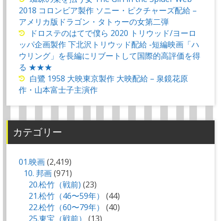
2018 コロンビア製作 ソニー・ピクチャーズ配給 –
アメリカ版ドラゴン・タトゥーの女第二弾
ドロステのはてで僕ら 2020 トリウッド/ヨーロ
ッパ企画製作 下北沢トリウッド配給 -短編映画「ハ
ウリング」を長編にリブートして国際的高評価を得
る ★★★
白鷺 1958 大映東京製作 大映配給 – 泉鏡花原
作・山本富士子主演作
カテゴリー
01.映画
(2,419)
10. 邦画
(971)
20.松竹（戦前)
(23)
21.松竹（46〜59年）
(44)
22.松竹（60〜79年）
(40)
25.東宝（戦前）
(13)