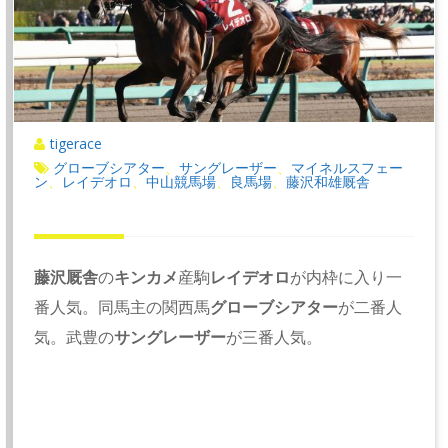
tigerace
グローブシアター
サングレーザー
マイネルスフェー
、
、
ン
レイデオロ
中山競馬場
良馬場
藤沢和雄厩舎
、
、
、
、
藤沢厩舎
の
キンカメ
産駒
レイデオロ
が内枠に入り一
番人気。同馬主の関西馬
グローブシアター
が二番人
気。武豊の
サングレーザー
が三番人気。