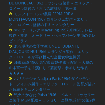
DE MONCEAU 1962 ロサンジュ製作 – エリック・
ロメール監督の「六つの教訓話」第一弾
モンフォーコンの農婦 FERMIERE A
MONTFAUCON 1967 ロサンジュ製作 – エリッ
ク-・ロメール監督のドキュメンタリー
マイヤーリング Mayerling 1957 米NBCテレビ
製作・放送 – オードリー・ヘップバーン主演のテレ
ビ・ドラマ
ある現代の女子学生 UNE ETUDIANTE
D’AUJOURD’HUI 1966 ロサンジュ製作 – エリッ
ク・ロメールが再び挑んだ当世女学生気質
濹東綺譚 1960 東宝東京製作 東宝配給 – 大映の
山本富士子を主演にして芸術祭に参加した作品
★★★★
パリのナジャ Nadja a Paris 1964 ダイヤモン
ド・フィルム製作 – エリック・ロメール監督が描い
た短編ドキュメンタリー
戦火のかなた Paisa 1946 ロベルト・ロッセリー
ニ製作 MGM配給 – ロッセリーニ戦争3部作の第2弾