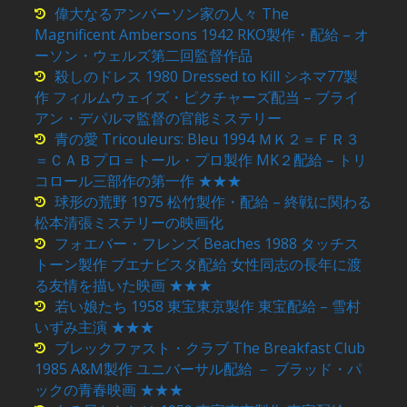
偉大なるアンバーソン家の人々 The
Magnificent Ambersons 1942 RKO製作・配給 – オ
ーソン・ウェルズ第二回監督作品
殺しのドレス 1980 Dressed to Kill シネマ77製
作 フィルムウェイズ・ピクチャーズ配当 – ブライ
アン・デパルマ監督の官能ミステリー
青の愛 Tricouleurs: Bleu 1994 ＭＫ２＝ＦＲ３
＝ＣＡＢプロ＝トール・プロ製作 MK２配給 – トリ
コロール三部作の第一作 ★★★
球形の荒野 1975 松竹製作・配給 – 終戦に関わる
松本清張ミステリーの映画化
フォエバー・フレンズ Beaches 1988 タッチス
トーン製作 ブエナビスタ配給 女性同志の長年に渡
る友情を描いた映画 ★★★
若い娘たち 1958 東宝東京製作 東宝配給 – 雪村
いずみ主演 ★★★
ブレックファスト・クラブ The Breakfast Club
1985 A&M製作 ユニバーサル配給 － ブラッド・パ
ックの青春映画 ★★★