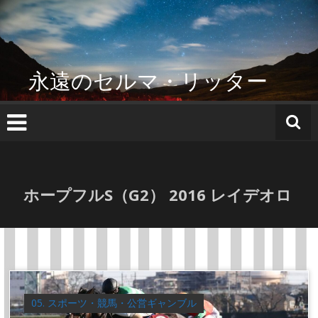
コ
ン
テ
ン
ツ
永遠のセルマ・リッター
へ
ス
キ
ッ
プ
ホープフルS（G2） 2016 レイデオロ
05. スポーツ・競馬・公営ギャンブル