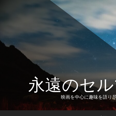
コ
ン
テ
ン
ツ
へ
ス
キ
ッ
プ
永遠のセル
映画を中心に趣味を語り尽く