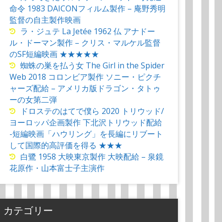
命令 1983 DAICONフィルム製作 – 庵野秀明
監督の自主製作映画
ラ・ジュテ La Jetée 1962 仏 アナドー
ル・ドーマン製作 – クリス・マルケル監督
のSF短編映画 ★★★★★
蜘蛛の巣を払う女 The Girl in the Spider
Web 2018 コロンビア製作 ソニー・ピクチ
ャーズ配給 – アメリカ版ドラゴン・タトゥ
ーの女第二弾
ドロステのはてで僕ら 2020 トリウッド/
ヨーロッパ企画製作 下北沢トリウッド配給
-短編映画「ハウリング」を長編にリブート
して国際的高評価を得る ★★★
白鷺 1958 大映東京製作 大映配給 – 泉鏡
花原作・山本富士子主演作
カテゴリー