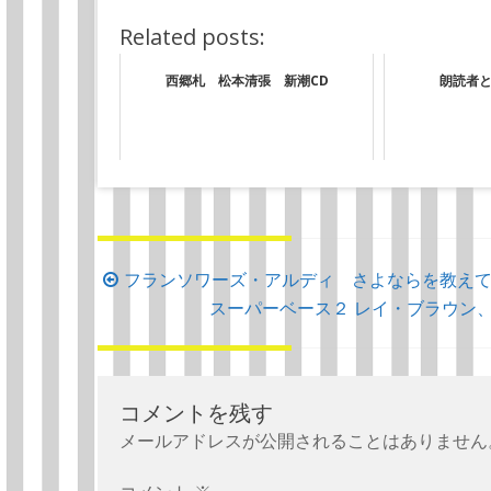
Related posts:
西郷札 松本清張 新潮CD
朗読者
投
フランソワーズ・アルディ さよならを教えて 
稿
スーパーベース２ レイ・ブラウン
ナ
ビ
ゲ
コメントを残す
ー
メールアドレスが公開されることはありません
シ