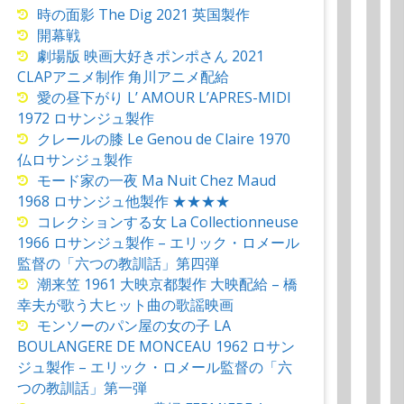
時の面影 The Dig 2021 英国製作
開幕戦
劇場版 映画大好きポンポさん 2021
CLAPアニメ制作 角川アニメ配給
愛の昼下がり L’ AMOUR L’APRES-MIDI
1972 ロサンジュ製作
クレールの膝 Le Genou de Claire 1970
仏ロサンジュ製作
モード家の一夜 Ma Nuit Chez Maud
1968 ロサンジュ他製作 ★★★★
コレクションする女 La Collectionneuse
1966 ロサンジュ製作 – エリック・ロメール
監督の「六つの教訓話」第四弾
潮来笠 1961 大映京都製作 大映配給 – 橋
幸夫が歌う大ヒット曲の歌謡映画
モンソーのパン屋の女の子 LA
BOULANGERE DE MONCEAU 1962 ロサン
ジュ製作 – エリック・ロメール監督の「六
つの教訓話」第一弾