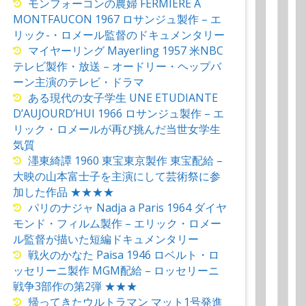
モンフォーコンの農婦 FERMIERE A
MONTFAUCON 1967 ロサンジュ製作 – エ
リック-・ロメール監督のドキュメンタリー
マイヤーリング Mayerling 1957 米NBC
テレビ製作・放送 – オードリー・ヘップバ
ーン主演のテレビ・ドラマ
ある現代の女子学生 UNE ETUDIANTE
D’AUJOURD’HUI 1966 ロサンジュ製作 – エ
リック・ロメールが再び挑んだ当世女学生
気質
濹東綺譚 1960 東宝東京製作 東宝配給 –
大映の山本富士子を主演にして芸術祭に参
加した作品 ★★★★
パリのナジャ Nadja a Paris 1964 ダイヤ
モンド・フィルム製作 – エリック・ロメー
ル監督が描いた短編ドキュメンタリー
戦火のかなた Paisa 1946 ロベルト・ロ
ッセリーニ製作 MGM配給 – ロッセリーニ
戦争3部作の第2弾 ★★★
帰ってきたウルトラマン マット1号発進