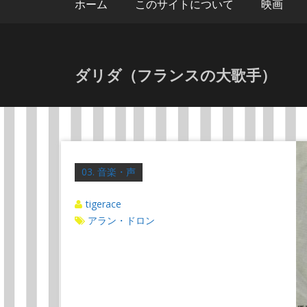
ホーム
このサイトについて
映画
ダリダ（フランスの大歌手）
03. 音楽・声
tigerace
アラン・ドロン