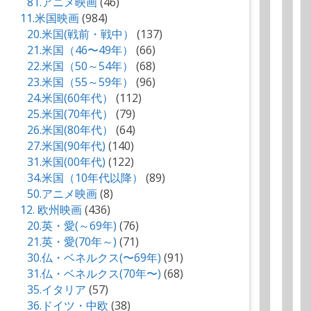
81.アニメ映画
(46)
11.米国映画
(984)
20.米国(戦前・戦中）
(137)
21.米国（46〜49年）
(66)
22.米国（50～54年）
(68)
23.米国（55～59年）
(96)
24.米国(60年代）
(112)
25.米国(70年代）
(79)
26.米国(80年代）
(64)
27.米国(90年代)
(140)
31.米国(00年代)
(122)
34.米国（10年代以降）
(89)
50.アニメ映画
(8)
12. 欧州映画
(436)
20.英・愛(～69年)
(76)
21.英・愛(70年～)
(71)
30.仏・ベネルクス(〜69年)
(91)
31.仏・ベネルクス(70年〜)
(68)
35.イタリア
(57)
36.ドイツ・中欧
(38)