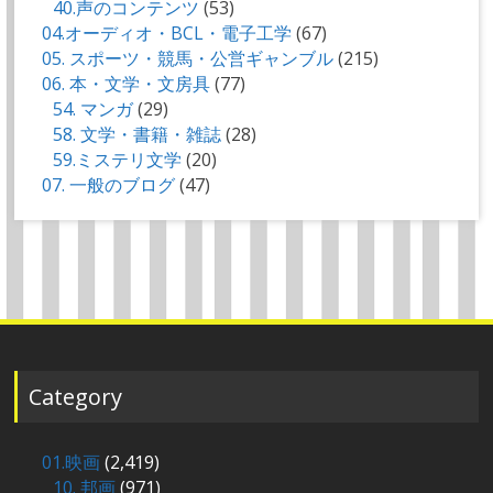
40.声のコンテンツ
(53)
04.オーディオ・BCL・電子工学
(67)
05. スポーツ・競馬・公営ギャンブル
(215)
06. 本・文学・文房具
(77)
54. マンガ
(29)
58. 文学・書籍・雑誌
(28)
59.ミステリ文学
(20)
07. 一般のブログ
(47)
Category
01.映画
(2,419)
10. 邦画
(971)