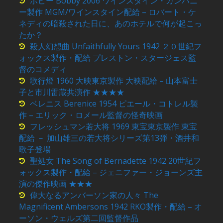
ボビー Bobby 2006 ワインスタイン・カンパニ
ー製作 MGM/ワインスタイン配給 – ロバート・ケ
ネディの暗殺された日に、あのホテルで何が起こっ
たか？
殺人幻想曲 Unfaithfully Yours 1942 ２０世紀フ
ォックス製作・配給 プレストン・スタージェス監
督のコメディ
歌行燈 1960 大映東京製作 大映配給 – 山本富士
子と市川雷蔵共演作 ★★★★
ベレニス Berenice 1954 ピエール・コトレル製
作 – エリック・ロメール監督の怪奇映画
フレッシュマン若大将 1969 東宝東京製作 東宝
配給 － 加山雄三の若大将シリーズ第13弾・酒井和
歌子登場
聖処女 The Song of Bernadette 1942 20世紀フ
ォックス製作・配給 – ジェニファー・ジョーンズ主
演の傑作映画 ★★★
偉大なるアンバーソン家の人々 The
Magnificent Ambersons 1942 RKO製作・配給 – オ
ーソン・ウェルズ第二回監督作品