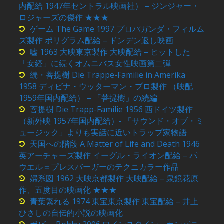
内配給 1947年セントラル映画社） – ジンジャー・
ロジャーズの傑作 ★★★
ゲーム The Game 1997 プロパガンダ・フィルム
ズ製作 ポリグラム配給 – ドンデン返し映画
嘘 1963 大映東京製作 大映配給 – ヒットした
「女経」に続くオムニバス女性映画第二弾
続・菩提樹 Die Trappe-Familie in Amerika
1958 ディビナ・ウッターマン・プロ製作 （映配
1959年国内配給） – 「菩提樹」の続編
菩提樹 Die Trapp-Familie 1956 西ドイツ製作
（新外映 1957年国内配給）- 「サウンド・オブ・ミ
ュージック」よりも実話に近いトラップ家物語
天国への階段 A Matter of Life and Death 1946
英アーチャーズ製作 イーグル・ライオン配給 – パ
ウエル＝プレスバーガーのテクニカラー作品
婦系図 1962 大映京都製作 大映配給 – 泉鏡花原
作、五度目の映画化 ★★★
青葉繁れる 1974 東宝東京製作 東宝配給 – 井上
ひさしの自伝的小説の映画化