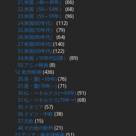
21.米国（46〜49年）
(66)
22.米国（50～54年）
(68)
23.米国（55～59年）
(96)
24.米国(60年代）
(112)
25.米国(70年代）
(79)
26.米国(80年代）
(64)
27.米国(90年代)
(140)
31.米国(00年代)
(122)
34.米国（10年代以降）
(89)
50.アニメ映画
(8)
12. 欧州映画
(436)
20.英・愛(～69年)
(76)
21.英・愛(70年～)
(71)
30.仏・ベネルクス(〜69年)
(91)
31.仏・ベネルクス(70年〜)
(68)
35.イタリア
(57)
36.ドイツ・中欧
(38)
37.北欧
(15)
40.その他の欧州
(21)
13.アジア・南半球映画
(51)