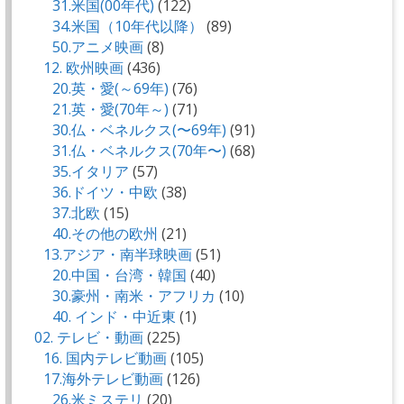
31.米国(00年代)
(122)
34.米国（10年代以降）
(89)
50.アニメ映画
(8)
12. 欧州映画
(436)
20.英・愛(～69年)
(76)
21.英・愛(70年～)
(71)
30.仏・ベネルクス(〜69年)
(91)
31.仏・ベネルクス(70年〜)
(68)
35.イタリア
(57)
36.ドイツ・中欧
(38)
37.北欧
(15)
40.その他の欧州
(21)
13.アジア・南半球映画
(51)
20.中国・台湾・韓国
(40)
30.豪州・南米・アフリカ
(10)
40. インド・中近東
(1)
02. テレビ・動画
(225)
16. 国内テレビ動画
(105)
17.海外テレビ動画
(126)
26.米ミステリ
(20)