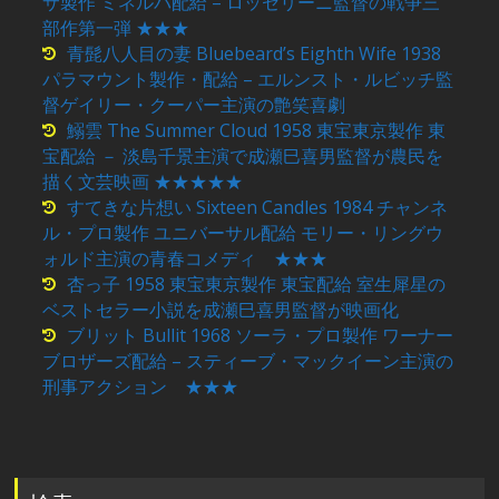
サ製作 ミネルバ配給 – ロッセリーニ監督の戦争三
部作第一弾 ★★★
青髭八人目の妻 Bluebeard’s Eighth Wife 1938
パラマウント製作・配給 – エルンスト・ルビッチ監
督ゲイリー・クーパー主演の艶笑喜劇
鰯雲 The Summer Cloud 1958 東宝東京製作 東
宝配給 － 淡島千景主演で成瀬巳喜男監督が農民を
描く文芸映画 ★★★★★
すてきな片想い Sixteen Candles 1984 チャンネ
ル・プロ製作 ユニバーサル配給 モリー・リングウ
ォルド主演の青春コメディ ★★★
杏っ子 1958 東宝東京製作 東宝配給 室生犀星の
ベストセラー小説を成瀬巳喜男監督が映画化
ブリット Bullit 1968 ソーラ・プロ製作 ワーナー
ブロザーズ配給 – スティーブ・マックイーン主演の
刑事アクション ★★★