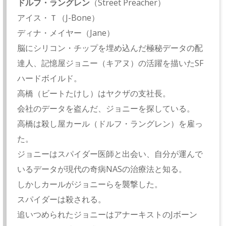
ドルフ・ラングレン
（Street Preacher）
アイス・Ｔ（J-Bone）
ディナ・メイヤー（Jane）
脳にシリコン・チップを埋め込んだ極秘データの配
達人、記憶屋ジョニー（キアヌ）の活躍を描いたSF
ハードボイルド。
高橋（ビートたけし）はヤクザの支社長。
会社のデータを盗んだ、ジョニーを探している。
高橋は殺し屋カール（ドルフ・ラングレン）を雇っ
た。
ジョニーはスパイダー医師と出会い、自分が運んで
いるデータが現代の奇病NASの治療法と知る。
しかしカールがジョニーらを襲撃した。
スパイダーは殺される。
追いつめられたジョニーはアナーキストのJボーン