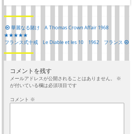
投
華麗なる賭け A Thomas Crown Affair 1968
★★★★★
稿
フランス式十戒 Le Diable et les 10 1962 フランス
ナ
ビ
ゲ
ー
コメントを残す
シ
メールアドレスが公開されることはありません。
※
が付いている欄は必須項目です
ョ
ン
コメント
※