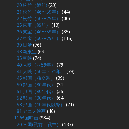
20.松竹（戦前)
(23)
21.松竹（46〜59年）
(44)
22.松竹（60〜79年）
(40)
25.東宝（戦前）
(13)
26.東宝（46〜59年）
(85)
27.東宝（60〜79年）
(115)
30.日活
(76)
33.新東宝
(63)
35.東映
(74)
40.大映（～59年）
(79)
41.大映（60年～71年）
(78)
45.邦画（独立系）
(39)
50.邦画（80年代）
(31)
51.邦画（90年代）
(35)
52.邦画（00年代）
(64)
53.邦画（10年代以降）
(71)
81.アニメ映画
(46)
11.米国映画
(984)
20.米国(戦前・戦中）
(137)