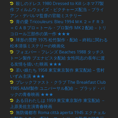
殺しのドレス 1980 Dressed to Kill シネマ77製
作 フィルムウェイズ・ピクチャーズ配当 – ブライ
アン・デパルマ監督の官能ミステリー
青の愛 Tricouleurs: Bleu 1994 ＭＫ２＝ＦＲ３
＝ＣＡＢプロ＝トール・プロ製作 MK２配給 – トリ
コロール三部作の第一作 ★★★
球形の荒野 1975 松竹製作・配給 – 終戦に関わる
松本清張ミステリーの映画化
フォエバー・フレンズ Beaches 1988 タッチス
トーン製作 ブエナビスタ配給 女性同志の長年に渡
る友情を描いた映画 ★★★
若い娘たち 1958 東宝東京製作 東宝配給 – 雪村
いずみ主演 ★★★
ブレックファスト・クラブ The Breakfast Club
1985 A&M製作 ユニバーサル配給 － ブラッド・パ
ックの青春映画 ★★★
ある日わたしは 1959 東宝東京製作 東宝配給 －
上原美佐主演青春映画
無防備都市 Roma città aperta 1945 エクチェル