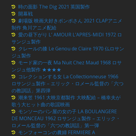
時の面影 The Dig 2021 英国製作
開幕戦
劇場版 映画大好きポンポさん 2021 CLAPアニメ
制作 角川アニメ配給
愛の昼下がり L’ AMOUR L’APRES-MIDI 1972 ロ
サンジュ製作
クレールの膝 Le Genou de Claire 1970 仏ロサン
ジュ製作
モード家の一夜 Ma Nuit Chez Maud 1968 ロサ
ンジュ他製作 ★★★★
コレクションする女 La Collectionneuse 1966
ロサンジュ製作 – エリック・ロメール監督の「六つ
の教訓話」第四弾
潮来笠 1961 大映京都製作 大映配給 – 橋幸夫が
歌う大ヒット曲の歌謡映画
モンソーのパン屋の女の子 LA BOULANGERE
DE MONCEAU 1962 ロサンジュ製作 – エリック・
ロメール監督の「六つの教訓話」第一弾
モンフォーコンの農婦 FERMIERE A