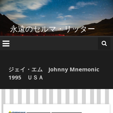
コ
ン
テ
ン
ツ
永遠のセルマ・リッター
へ
ス
キ
ッ
プ
ジェイ・エム Johnny Mnemonic
1995 ＵＳＡ
tigerace