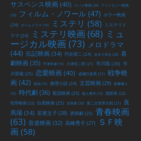
サスペンス映画
(40)
スパイ映画
(20)
ファンタジー映画
フィルム・ノワール
(47)
ホラー映画
(20)
ミステリ
(58)
(24)
ミステリド
ホームドラマ
(19)
ミュ
ミステリ映画
(68)
ラマ
(24)
ージカル映画
(73)
メロドラマ
(44)
喜
伝記映画
(34)
円谷英二
(24)
吉永小百合
(20)
劇映画
(35)
市川崑
(26)
市
小津安二郎
(21)
宇津井健
(19)
戦争映
恋愛映画
(40)
川雷蔵
(25)
成瀬巳喜男
(21)
画
(42)
文芸映画
(29)
推理小説
(24)
探偵
(19)
新藤兼人
時代劇
(36)
歌謡映画
(25)
池部良
(22)
(19)
殺人事件
(19)
良
白黒映画
(25)
犯罪映画
(22)
第二次世界大戦
(21)
笠智衆
(20)
青春映画
馬場
(34)
若尾文子
(28)
西部劇
(25)
(63)
ＳＦ映
音楽映画
(32)
高峰秀子
(27)
画
(58)