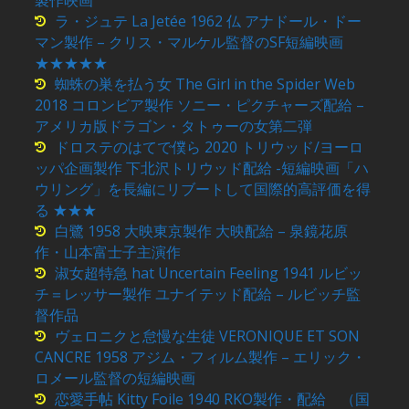
製作映画
ラ・ジュテ La Jetée 1962 仏 アナドール・ドー
マン製作 – クリス・マルケル監督のSF短編映画
★★★★★
蜘蛛の巣を払う女 The Girl in the Spider Web
2018 コロンビア製作 ソニー・ピクチャーズ配給 –
アメリカ版ドラゴン・タトゥーの女第二弾
ドロステのはてで僕ら 2020 トリウッド/ヨーロ
ッパ企画製作 下北沢トリウッド配給 -短編映画「ハ
ウリング」を長編にリブートして国際的高評価を得
る ★★★
白鷺 1958 大映東京製作 大映配給 – 泉鏡花原
作・山本富士子主演作
淑女超特急 hat Uncertain Feeling 1941 ルビッ
チ＝レッサー製作 ユナイテッド配給 – ルビッチ監
督作品
ヴェロニクと怠慢な生徒 VERONIQUE ET SON
CANCRE 1958 アジム・フィルム製作 – エリック・
ロメール監督の短編映画
恋愛手帖 Kitty Foile 1940 RKO製作・配給 （国