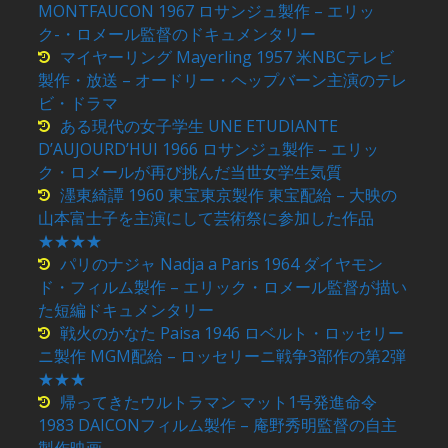
MONTFAUCON 1967 ロサンジュ製作 – エリッ
ク-・ロメール監督のドキュメンタリー
マイヤーリング Mayerling 1957 米NBCテレビ
製作・放送 – オードリー・ヘップバーン主演のテレ
ビ・ドラマ
ある現代の女子学生 UNE ETUDIANTE
D’AUJOURD’HUI 1966 ロサンジュ製作 – エリッ
ク・ロメールが再び挑んだ当世女学生気質
濹東綺譚 1960 東宝東京製作 東宝配給 – 大映の
山本富士子を主演にして芸術祭に参加した作品
★★★★
パリのナジャ Nadja a Paris 1964 ダイヤモン
ド・フィルム製作 – エリック・ロメール監督が描い
た短編ドキュメンタリー
戦火のかなた Paisa 1946 ロベルト・ロッセリー
ニ製作 MGM配給 – ロッセリーニ戦争3部作の第2弾
★★★
帰ってきたウルトラマン マット1号発進命令
1983 DAICONフィルム製作 – 庵野秀明監督の自主