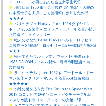
ク・ロメールが再び挑んだ当世女学生気質
濹東綺譚 1960 東宝東京製作 東宝配給 – 大映の
山本富士子を主演にして芸術祭に参加した作品
★★★★
パリのナジャ Nadja a Paris 1964 ダイヤモン
ド・フィルム製作 – エリック・ロメール監督が描い
た短編ドキュメンタリー
戦火のかなた Paisa 1946 ロベルト・ロッセリー
ニ製作 MGM配給 – ロッセリーニ戦争3部作の第2弾
★★★
帰ってきたウルトラマン マット1号発進命令
1983 DAICONフィルム製作 – 庵野秀明監督の自主
製作映画
ラ・ジュテ La Jetée 1962 仏 アナドール・ドー
マン製作 – クリス・マルケル監督のSF短編映画
★★★★★
蜘蛛の巣を払う女 The Girl in the Spider Web
2018 コロンビア製作 ソニー・ピクチャーズ配給 –
アメリカ版ドラゴン・タトゥーの女第二弾
ドロステのはてで僕ら 2020 トリウッド/ヨーロ