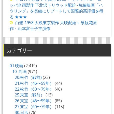
ッパ企画製作 下北沢トリウッド配給 -短編映画「ハ
ウリング」を長編にリブートして国際的高評価を得
る ★★★
白鷺 1958 大映東京製作 大映配給 – 泉鏡花原
作・山本富士子主演作
カテゴリー
01.映画
(2,419)
10. 邦画
(971)
20.松竹（戦前)
(23)
21.松竹（46〜59年）
(44)
22.松竹（60〜79年）
(40)
25.東宝（戦前）
(13)
26.東宝（46〜59年）
(85)
27.東宝（60〜79年）
(115)
30.日活
(76)