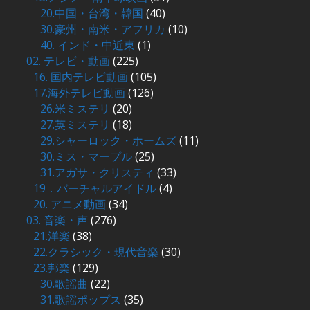
20.中国・台湾・韓国
(40)
30.豪州・南米・アフリカ
(10)
40. インド・中近東
(1)
02. テレビ・動画
(225)
16. 国内テレビ動画
(105)
17.海外テレビ動画
(126)
26.米ミステリ
(20)
27.英ミステリ
(18)
29.シャーロック・ホームズ
(11)
30.ミス・マープル
(25)
31.アガサ・クリスティ
(33)
19．バーチャルアイドル
(4)
20. アニメ動画
(34)
03. 音楽・声
(276)
21.洋楽
(38)
22.クラシック・現代音楽
(30)
23.邦楽
(129)
30.歌謡曲
(22)
31.歌謡ポップス
(35)