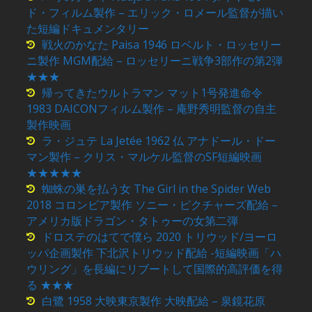
ド・フィルム製作 – エリック・ロメール監督が描い
た短編ドキュメンタリー
戦火のかなた Paisa 1946 ロベルト・ロッセリー
ニ製作 MGM配給 – ロッセリーニ戦争3部作の第2弾
★★★
帰ってきたウルトラマン マット1号発進命令
1983 DAICONフィルム製作 – 庵野秀明監督の自主
製作映画
ラ・ジュテ La Jetée 1962 仏 アナドール・ドー
マン製作 – クリス・マルケル監督のSF短編映画
★★★★★
蜘蛛の巣を払う女 The Girl in the Spider Web
2018 コロンビア製作 ソニー・ピクチャーズ配給 –
アメリカ版ドラゴン・タトゥーの女第二弾
ドロステのはてで僕ら 2020 トリウッド/ヨーロ
ッパ企画製作 下北沢トリウッド配給 -短編映画「ハ
ウリング」を長編にリブートして国際的高評価を得
る ★★★
白鷺 1958 大映東京製作 大映配給 – 泉鏡花原