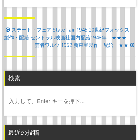
投
ステート・フェア State Fair 1945 20世紀フォックス
製作・配給 セントラル映画社国内配給1948年 ★★★
稿
芸者ワルツ 1952 新東宝製作・配給 ★★
ナ
ビ
ゲ
ー
検索
シ
ョ
検
ン
索:
最近の投稿