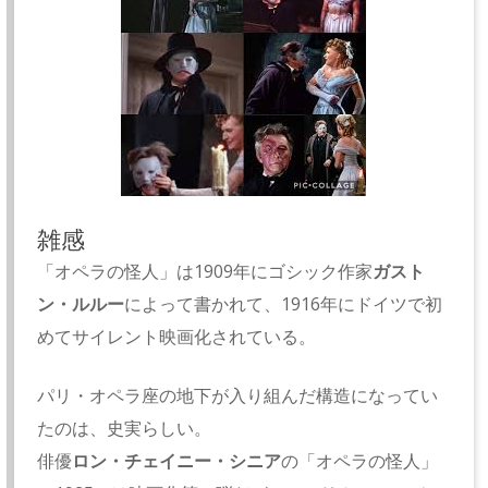
雑感
「オペラの怪人」は1909年にゴシック作家
ガスト
ン・ルルー
によって書かれて、1916年にドイツで初
めてサイレント映画化されている。
パリ・オペラ座の地下が入り組んだ構造になってい
たのは、史実らしい。
俳優
ロン・チェイニー・シニア
の「オペラの怪人」