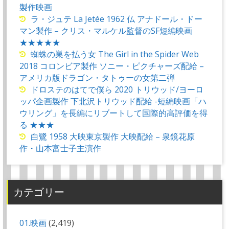
製作映画
ラ・ジュテ La Jetée 1962 仏 アナドール・ドー
マン製作 – クリス・マルケル監督のSF短編映画
★★★★★
蜘蛛の巣を払う女 The Girl in the Spider Web
2018 コロンビア製作 ソニー・ピクチャーズ配給 –
アメリカ版ドラゴン・タトゥーの女第二弾
ドロステのはてで僕ら 2020 トリウッド/ヨーロ
ッパ企画製作 下北沢トリウッド配給 -短編映画「ハ
ウリング」を長編にリブートして国際的高評価を得
る ★★★
白鷺 1958 大映東京製作 大映配給 – 泉鏡花原
作・山本富士子主演作
カテゴリー
01.映画
(2,419)