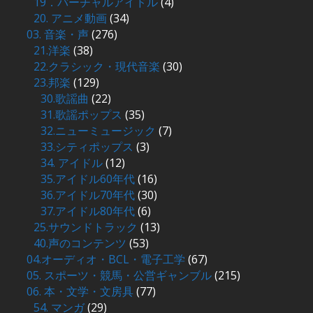
19．バーチャルアイドル
(4)
20. アニメ動画
(34)
03. 音楽・声
(276)
21.洋楽
(38)
22.クラシック・現代音楽
(30)
23.邦楽
(129)
30.歌謡曲
(22)
31.歌謡ポップス
(35)
32.ニューミュージック
(7)
33.シティポップス
(3)
34. アイドル
(12)
35.アイドル60年代
(16)
36.アイドル70年代
(30)
37.アイドル80年代
(6)
25.サウンドトラック
(13)
40.声のコンテンツ
(53)
04.オーディオ・BCL・電子工学
(67)
05. スポーツ・競馬・公営ギャンブル
(215)
06. 本・文学・文房具
(77)
54. マンガ
(29)