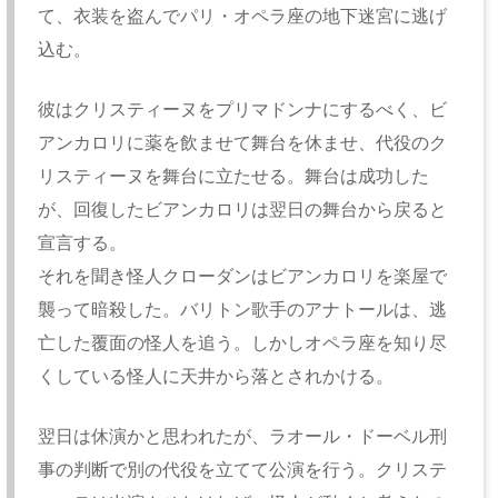
て、衣装を盗んでパリ・オペラ座の地下迷宮に逃げ
込む。
彼はクリスティーヌをプリマドンナにするべく、ビ
アンカロリに薬を飲ませて舞台を休ませ、代役のク
リスティーヌを舞台に立たせる。舞台は成功した
が、回復したビアンカロリは翌日の舞台から戻ると
宣言する。
それを聞き怪人クローダンはビアンカロリを楽屋で
襲って暗殺した。バリトン歌手のアナトールは、逃
亡した覆面の怪人を追う。しかしオペラ座を知り尽
くしている怪人に天井から落とされかける。
翌日は休演かと思われたが、ラオール・ドーベル刑
事の判断で別の代役を立てて公演を行う。クリステ