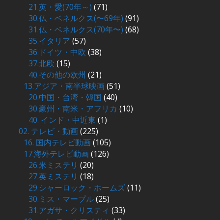
21.英・愛(70年～)
(71)
30.仏・ベネルクス(〜69年)
(91)
31.仏・ベネルクス(70年〜)
(68)
35.イタリア
(57)
36.ドイツ・中欧
(38)
37.北欧
(15)
40.その他の欧州
(21)
13.アジア・南半球映画
(51)
20.中国・台湾・韓国
(40)
30.豪州・南米・アフリカ
(10)
40. インド・中近東
(1)
02. テレビ・動画
(225)
16. 国内テレビ動画
(105)
17.海外テレビ動画
(126)
26.米ミステリ
(20)
27.英ミステリ
(18)
29.シャーロック・ホームズ
(11)
30.ミス・マープル
(25)
31.アガサ・クリスティ
(33)