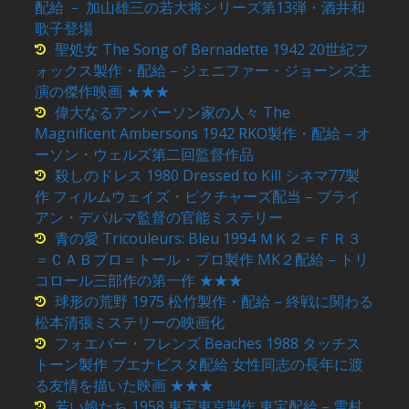
配給 － 加山雄三の若大将シリーズ第13弾・酒井和
歌子登場
聖処女 The Song of Bernadette 1942 20世紀フ
ォックス製作・配給 – ジェニファー・ジョーンズ主
演の傑作映画 ★★★
偉大なるアンバーソン家の人々 The
Magnificent Ambersons 1942 RKO製作・配給 – オ
ーソン・ウェルズ第二回監督作品
殺しのドレス 1980 Dressed to Kill シネマ77製
作 フィルムウェイズ・ピクチャーズ配当 – ブライ
アン・デパルマ監督の官能ミステリー
青の愛 Tricouleurs: Bleu 1994 ＭＫ２＝ＦＲ３
＝ＣＡＢプロ＝トール・プロ製作 MK２配給 – トリ
コロール三部作の第一作 ★★★
球形の荒野 1975 松竹製作・配給 – 終戦に関わる
松本清張ミステリーの映画化
フォエバー・フレンズ Beaches 1988 タッチス
トーン製作 ブエナビスタ配給 女性同志の長年に渡
る友情を描いた映画 ★★★
若い娘たち 1958 東宝東京製作 東宝配給 – 雪村