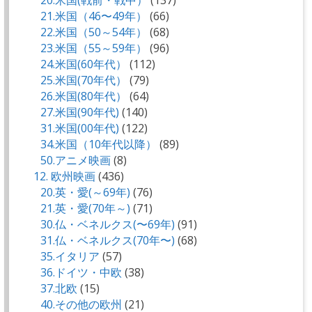
20.米国(戦前・戦中）
(137)
21.米国（46〜49年）
(66)
22.米国（50～54年）
(68)
23.米国（55～59年）
(96)
24.米国(60年代）
(112)
25.米国(70年代）
(79)
26.米国(80年代）
(64)
27.米国(90年代)
(140)
31.米国(00年代)
(122)
34.米国（10年代以降）
(89)
50.アニメ映画
(8)
12. 欧州映画
(436)
20.英・愛(～69年)
(76)
21.英・愛(70年～)
(71)
30.仏・ベネルクス(〜69年)
(91)
31.仏・ベネルクス(70年〜)
(68)
35.イタリア
(57)
36.ドイツ・中欧
(38)
37.北欧
(15)
40.その他の欧州
(21)