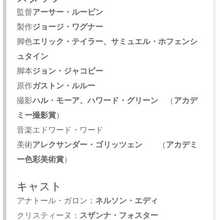
監督
アーサー・ルービン
製作
ジョージ・ワグナー
脚色
エリック・テイラー、サミュエル・ホフェンシ
ュタイン
脚本
ジョン・ジャコビー
原作
ガストン・ルルー
撮影
ハル・モーア、ハワード・グリーン
（
アカデ
ミー撮影賞
）
音楽エドワード・ワード
美術
アレクサンダー・ゴリッツェン
（
アカデミ
ー色彩美術賞
）
キャスト
アナトール・ガロン：
ネルソン・エディ
クリスティーヌ：
スザンナ・フォスター