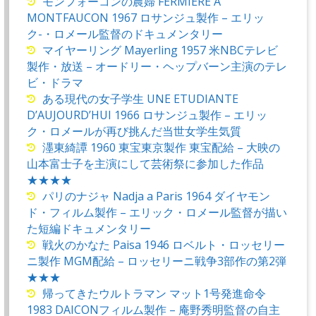
モンフォーコンの農婦 FERMIERE A
MONTFAUCON 1967 ロサンジュ製作 – エリッ
ク-・ロメール監督のドキュメンタリー
マイヤーリング Mayerling 1957 米NBCテレビ
製作・放送 – オードリー・ヘップバーン主演のテレ
ビ・ドラマ
ある現代の女子学生 UNE ETUDIANTE
D’AUJOURD’HUI 1966 ロサンジュ製作 – エリッ
ク・ロメールが再び挑んだ当世女学生気質
濹東綺譚 1960 東宝東京製作 東宝配給 – 大映の
山本富士子を主演にして芸術祭に参加した作品
★★★★
パリのナジャ Nadja a Paris 1964 ダイヤモン
ド・フィルム製作 – エリック・ロメール監督が描い
た短編ドキュメンタリー
戦火のかなた Paisa 1946 ロベルト・ロッセリー
ニ製作 MGM配給 – ロッセリーニ戦争3部作の第2弾
★★★
帰ってきたウルトラマン マット1号発進命令
1983 DAICONフィルム製作 – 庵野秀明監督の自主