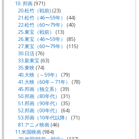
10. 邦画
(971)
20.松竹（戦前)
(23)
21.松竹（46〜59年）
(44)
22.松竹（60〜79年）
(40)
25.東宝（戦前）
(13)
26.東宝（46〜59年）
(85)
27.東宝（60〜79年）
(115)
30.日活
(76)
33.新東宝
(63)
35.東映
(74)
40.大映（～59年）
(79)
41.大映（60年～71年）
(78)
45.邦画（独立系）
(39)
50.邦画（80年代）
(31)
51.邦画（90年代）
(35)
52.邦画（00年代）
(64)
53.邦画（10年代以降）
(71)
81.アニメ映画
(46)
11.米国映画
(984)