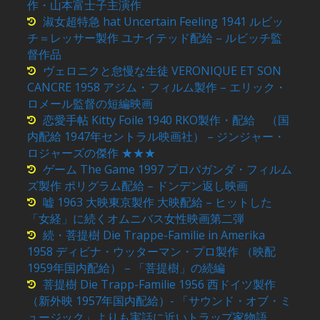
作・山本富士子主演作
淑女超特急 hat Uncertain Feeling 1941 ルビッ
チ＝レッサー製作 ユナイテッド配給 – ルビッチ監
督作品
ヴェロニクと怠慢な生徒 VERONIQUE ET SON
CANCRE 1958 アジム・フィルム製作 – エリック・
ロメール監督の短編映画
恋愛手帖 Kitty Foile 1940 RKO製作・配給 （国
内配給 1947年セントラル映画社） – ジンジャー・
ロジャーズの傑作 ★★★
ゲーム The Game 1997 プロパガンダ・フィルム
ズ製作 ポリグラム配給 – ドンデン返し映画
嘘 1963 大映東京製作 大映配給 – ヒットした
「女経」に続くオムニバス女性映画第二弾
続・菩提樹 Die Trappe-Familie in Amerika
1958 ディビナ・ウッターマン・プロ製作 （映配
1959年国内配給） – 「菩提樹」の続編
菩提樹 Die Trapp-Familie 1956 西ドイツ製作
（新外映 1957年国内配給）- 「サウンド・オブ・ミ
ュージック」よりも実話に近いトラップ家物語