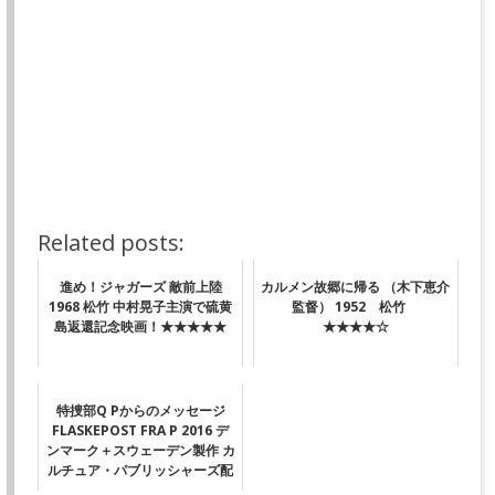
Related posts:
進め！ジャガーズ 敵前上陸
カルメン故郷に帰る （木下恵介
1968 松竹 中村晃子主演で硫黄
監督） 1952 松竹
島返還記念映画！★★★★★
★★★★☆
特捜部Q Pからのメッセージ
FLASKEPOST FRA P 2016 デ
ンマーク＋スウェーデン製作 カ
ルチュア・パブリッシャーズ配
給 ★★★☆