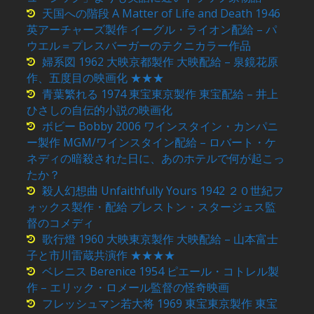
天国への階段 A Matter of Life and Death 1946
英アーチャーズ製作 イーグル・ライオン配給 – パ
ウエル＝プレスバーガーのテクニカラー作品
婦系図 1962 大映京都製作 大映配給 – 泉鏡花原
作、五度目の映画化 ★★★
青葉繁れる 1974 東宝東京製作 東宝配給 – 井上
ひさしの自伝的小説の映画化
ボビー Bobby 2006 ワインスタイン・カンパニ
ー製作 MGM/ワインスタイン配給 – ロバート・ケ
ネディの暗殺された日に、あのホテルで何が起こっ
たか？
殺人幻想曲 Unfaithfully Yours 1942 ２０世紀フ
ォックス製作・配給 プレストン・スタージェス監
督のコメディ
歌行燈 1960 大映東京製作 大映配給 – 山本富士
子と市川雷蔵共演作 ★★★★
ベレニス Berenice 1954 ピエール・コトレル製
作 – エリック・ロメール監督の怪奇映画
フレッシュマン若大将 1969 東宝東京製作 東宝