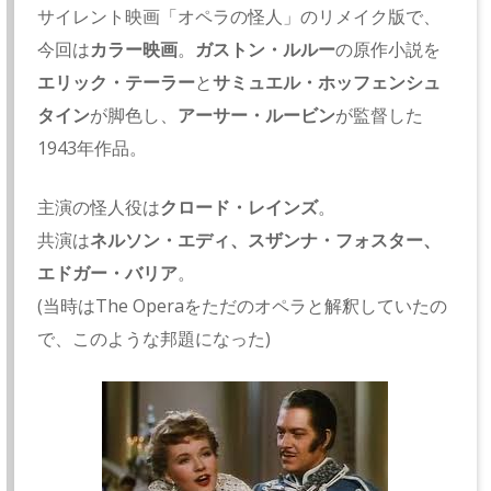
サイレント映画「オペラの怪人」のリメイク版で、
今回は
カラー映画
。
ガストン・ルルー
の原作小説を
エリック・テーラー
と
サミュエル・ホッフェンシュ
タイン
が脚色し、
アーサー・ルービン
が監督した
1943年作品。
主演の怪人役は
クロード・レインズ
。
共演は
ネルソン・エディ、スザンナ・フォスター、
エドガー・バリア
。
(当時はThe Operaをただのオペラと解釈していたの
で、このような邦題になった)