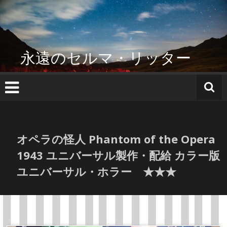
コ
ン
テ
ン
ツ
永遠のセルマ・リッター
へ
ス
キ
ッ
プ
オペラの怪人 Phantom of the Opera
1943 ユニバーサル製作・配給 カラー版
ユニバーサル・ホラー ★★★