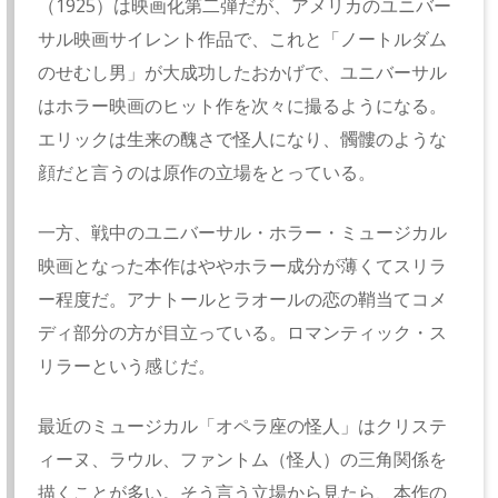
（1925）は映画化第二弾だが、アメリカのユニバー
サル映画サイレント作品で、これと「ノートルダム
のせむし男」が大成功したおかげで、ユニバーサル
はホラー映画のヒット作を次々に撮るようになる。
エリックは生来の醜さで怪人になり、髑髏のような
顔だと言うのは原作の立場をとっている。
一方、戦中のユニバーサル・ホラー・ミュージカル
映画となった本作はややホラー成分が薄くてスリラ
ー程度だ。アナトールとラオールの恋の鞘当てコメ
ディ部分の方が目立っている。ロマンティック・ス
リラーという感じだ。
最近のミュージカル「オペラ座の怪人」はクリステ
ィーヌ、ラウル、ファントム（怪人）の三角関係を
描くことが多い。そう言う立場から見たら、本作の