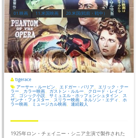
01.映画
11.米国映画
20.米国(戦前・戦中）
tigerace
アーサー・ルービン
エドガー・バリア
エリック・テー
、
、
ラー
カラー映画
ガストン・ルルー
クロード・レイン
、
、
、
ズ
ゴシック小説
サミュエル・ホッフェンシュタイン
ス
、
、
、
ザンナ・フォスター
スリラー映画
ネルソン・エディ
ホ
、
、
、
ラー映画
ミュージカル映画
連続殺人
、
、
1925年ロン・チェイニー・シニア主演で製作された