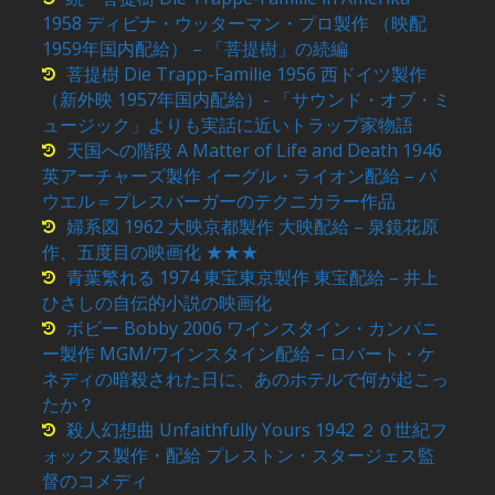
1958 ディビナ・ウッターマン・プロ製作 （映配
1959年国内配給） – 「菩提樹」の続編
菩提樹 Die Trapp-Familie 1956 西ドイツ製作
（新外映 1957年国内配給）- 「サウンド・オブ・ミ
ュージック」よりも実話に近いトラップ家物語
天国への階段 A Matter of Life and Death 1946
英アーチャーズ製作 イーグル・ライオン配給 – パ
ウエル＝プレスバーガーのテクニカラー作品
婦系図 1962 大映京都製作 大映配給 – 泉鏡花原
作、五度目の映画化 ★★★
青葉繁れる 1974 東宝東京製作 東宝配給 – 井上
ひさしの自伝的小説の映画化
ボビー Bobby 2006 ワインスタイン・カンパニ
ー製作 MGM/ワインスタイン配給 – ロバート・ケ
ネディの暗殺された日に、あのホテルで何が起こっ
たか？
殺人幻想曲 Unfaithfully Yours 1942 ２０世紀フ
ォックス製作・配給 プレストン・スタージェス監
督のコメディ