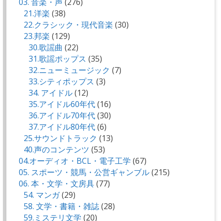
03. 音楽・声
(276)
21.洋楽
(38)
22.クラシック・現代音楽
(30)
23.邦楽
(129)
30.歌謡曲
(22)
31.歌謡ポップス
(35)
32.ニューミュージック
(7)
33.シティポップス
(3)
34. アイドル
(12)
35.アイドル60年代
(16)
36.アイドル70年代
(30)
37.アイドル80年代
(6)
25.サウンドトラック
(13)
40.声のコンテンツ
(53)
04.オーディオ・BCL・電子工学
(67)
05. スポーツ・競馬・公営ギャンブル
(215)
06. 本・文学・文房具
(77)
54. マンガ
(29)
58. 文学・書籍・雑誌
(28)
59.ミステリ文学
(20)