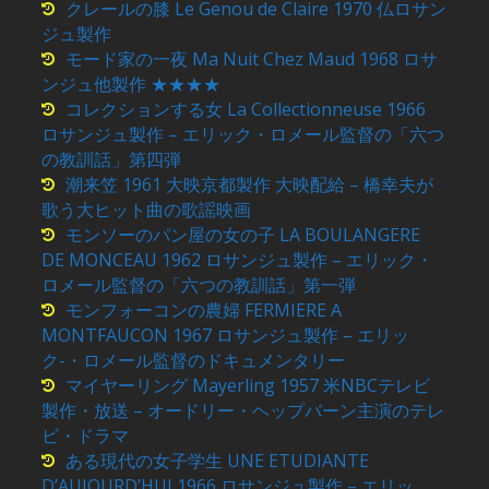
クレールの膝 Le Genou de Claire 1970 仏ロサン
ジュ製作
モード家の一夜 Ma Nuit Chez Maud 1968 ロサ
ンジュ他製作 ★★★★
コレクションする女 La Collectionneuse 1966
ロサンジュ製作 – エリック・ロメール監督の「六つ
の教訓話」第四弾
潮来笠 1961 大映京都製作 大映配給 – 橋幸夫が
歌う大ヒット曲の歌謡映画
モンソーのパン屋の女の子 LA BOULANGERE
DE MONCEAU 1962 ロサンジュ製作 – エリック・
ロメール監督の「六つの教訓話」第一弾
モンフォーコンの農婦 FERMIERE A
MONTFAUCON 1967 ロサンジュ製作 – エリッ
ク-・ロメール監督のドキュメンタリー
マイヤーリング Mayerling 1957 米NBCテレビ
製作・放送 – オードリー・ヘップバーン主演のテレ
ビ・ドラマ
ある現代の女子学生 UNE ETUDIANTE
D’AUJOURD’HUI 1966 ロサンジュ製作 – エリッ