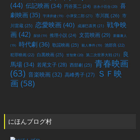
(44)
喜
伝記映画
(34)
円谷英二
(24)
吉永小百合
(20)
劇映画
(35)
市川崑
(26)
市
小津安二郎
(21)
宇津井健
(19)
戦争映
恋愛映画
(40)
川雷蔵
(25)
成瀬巳喜男
(21)
画
(42)
文芸映画
(29)
推理小説
(24)
探偵
(19)
新藤兼人
時代劇
(36)
歌謡映画
(25)
池部良
(22)
(19)
殺人事件
(19)
良
白黒映画
(25)
犯罪映画
(22)
第二次世界大戦
(21)
笠智衆
(20)
青春映画
馬場
(34)
若尾文子
(28)
西部劇
(25)
(63)
ＳＦ映
音楽映画
(32)
高峰秀子
(27)
画
(58)
にほんブログ村