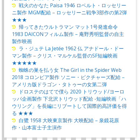
戦火のかなた Paisa 1946 ロベルト・ロッセリー
ニ製作 MGM配給 – ロッセリーニ戦争3部作の第2弾
★★★
帰ってきたウルトラマン マット1号発進命令
1983 DAICONフィルム製作 – 庵野秀明監督の自主
製作映画
ラ・ジュテ La Jetée 1962 仏 アナドール・ドー
マン製作 – クリス・マルケル監督のSF短編映画
★★★★★
蜘蛛の巣を払う女 The Girl in the Spider Web
2018 コロンビア製作 ソニー・ピクチャーズ配給 –
アメリカ版ドラゴン・タトゥーの女第二弾
ドロステのはてで僕ら 2020 トリウッド/ヨーロ
ッパ企画製作 下北沢トリウッド配給 -短編映画「ハ
ウリング」を長編にリブートして国際的高評価を得
る ★★★
白鷺 1958 大映東京製作 大映配給 – 泉鏡花原
作・山本富士子主演作