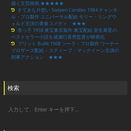
描く文芸映画 ★★★★★
すてきな片想い Sixteen Candles 1984 チャンネ
ル・プロ製作 ユニバーサル配給 モリー・リングウ
ォルド主演の青春コメディ ★★★
杏っ子 1958 東宝東京製作 東宝配給 室生犀星の
ベストセラー小説を成瀬巳喜男監督が映画化
ブリット Bullit 1968 ソーラ・プロ製作 ワーナー
ブロザーズ配給 – スティーブ・マックイーン主演の
刑事アクション ★★★
検索
検
索: