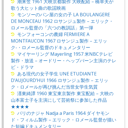
潮来笠 1961 大映京都製作 大映配給 – 橋幸夫が
歌う大ヒット曲の歌謡映画
モンソーのパン屋の女の子 LA BOULANGERE
DE MONCEAU 1962 ロサンジュ製作 – エリック・
ロメール監督の「六つの教訓話」第一弾
モンフォーコンの農婦 FERMIERE A
MONTFAUCON 1967 ロサンジュ製作 – エリッ
ク-・ロメール監督のドキュメンタリー
マイヤーリング Mayerling 1957 米NBCテレビ
製作・放送 – オードリー・ヘップバーン主演のテレ
ビ・ドラマ
ある現代の女子学生 UNE ETUDIANTE
D’AUJOURD’HUI 1966 ロサンジュ製作 – エリッ
ク・ロメールが再び挑んだ当世女学生気質
濹東綺譚 1960 東宝東京製作 東宝配給 – 大映の
山本富士子を主演にして芸術祭に参加した作品
★★★★
パリのナジャ Nadja a Paris 1964 ダイヤモン
ド・フィルム製作 – エリック・ロメール監督が描い
た短編ドキュメンタリー