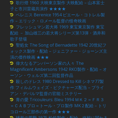
歌行燈 1960 大映東京製作 大映配給 – 山本富士
子と市川雷蔵共演作 ★★★★
ベレニス Berenice 1954 ピエール・コトレル製
作 – エリック・ロメール監督の怪奇映画
フレッシュマン若大将 1969 東宝東京製作 東宝
配給 － 加山雄三の若大将シリーズ第13弾・酒井和
歌子登場
聖処女 The Song of Bernadette 1942 20世紀フ
ォックス製作・配給 – ジェニファー・ジョーンズ主
演の傑作映画 ★★★
偉大なるアンバーソン家の人々 The
Magnificent Ambersons 1942 RKO製作・配給 – オ
ーソン・ウェルズ第二回監督作品
殺しのドレス 1980 Dressed to Kill シネマ77製
作 フィルムウェイズ・ピクチャーズ配当 – ブライ
アン・デパルマ監督の官能ミステリー
青の愛 Tricouleurs: Bleu 1994 ＭＫ２＝ＦＲ３
＝ＣＡＢプロ＝トール・プロ製作 MK２配給 – トリ
コロール三部作の第一作 ★★★
球形の荒野 1975 松竹製作・配給 – 終戦に関わる