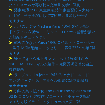
ク・ロメールが再び挑んだ当世女学生気質
濹東綺譚 1960 東宝東京製作 東宝配給 – 大映の
山本富士子を主演にして芸術祭に参加した作品
★★★★
パリのナジャ Nadja a Paris 1964 ダイヤモン
ド・フィルム製作 – エリック・ロメール監督が描い
た短編ドキュメンタリー
戦火のかなた Paisa 1946 ロベルト・ロッセリー
ニ製作 MGM配給 – ロッセリーニ戦争3部作の第2弾
★★★
帰ってきたウルトラマン マット1号発進命令
1983 DAICONフィルム製作 – 庵野秀明監督の自主
製作映画
ラ・ジュテ La Jetée 1962 仏 アナドール・ドー
マン製作 – クリス・マルケル監督のSF短編映画
★★★★★
蜘蛛の巣を払う女 The Girl in the Spider Web
2018 コロンビア製作 ソニー・ピクチャーズ配給 –
アメリカ版ドラゴン・タトゥーの女第二弾