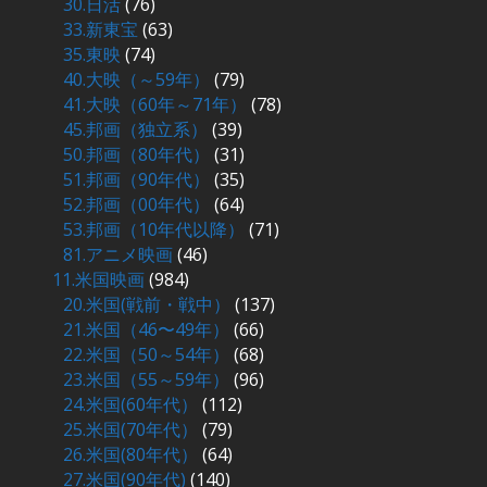
30.日活
(76)
33.新東宝
(63)
35.東映
(74)
40.大映（～59年）
(79)
41.大映（60年～71年）
(78)
45.邦画（独立系）
(39)
50.邦画（80年代）
(31)
51.邦画（90年代）
(35)
52.邦画（00年代）
(64)
53.邦画（10年代以降）
(71)
81.アニメ映画
(46)
11.米国映画
(984)
20.米国(戦前・戦中）
(137)
21.米国（46〜49年）
(66)
22.米国（50～54年）
(68)
23.米国（55～59年）
(96)
24.米国(60年代）
(112)
25.米国(70年代）
(79)
26.米国(80年代）
(64)
27.米国(90年代)
(140)