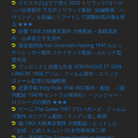
ドロステのはてで僕ら 2020 トリウッド/ヨーロ
ッパ企画製作 下北沢トリウッド配給 -短編映画「ハ
ウリング」を長編にリブートして国際的高評価を得
る ★★★
白鷺 1958 大映東京製作 大映配給 – 泉鏡花原
作・山本富士子主演作
淑女超特急 hat Uncertain Feeling 1941 ルビッ
チ＝レッサー製作 ユナイテッド配給 – ルビッチ監
督作品
ヴェロニクと怠慢な生徒 VERONIQUE ET SON
CANCRE 1958 アジム・フィルム製作 – エリック・
ロメール監督の短編映画
恋愛手帖 Kitty Foile 1940 RKO製作・配給 （国
内配給 1947年セントラル映画社） – ジンジャー・
ロジャーズの傑作 ★★★
ゲーム The Game 1997 プロパガンダ・フィルム
ズ製作 ポリグラム配給 – ドンデン返し映画
嘘 1963 大映東京製作 大映配給 – ヒットした
「女経」に続くオムニバス女性映画第二弾
続・菩提樹 Die Trappe-Familie in Amerika