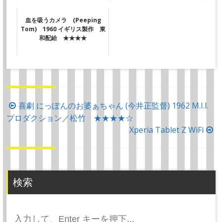
血を吸うカメラ (Peeping
Tom) 1960 イギリス製作 東
和配給 ★★★★
投
喜劇 にっぽんのお婆ぁちゃん (今井正監督) 1962 M.I.I.
プロダクション／松竹 ★★★★☆
稿
Xperia Tablet Z WiFi
ナ
ビ
ゲ
ー
検索
シ
ョ
検
ン