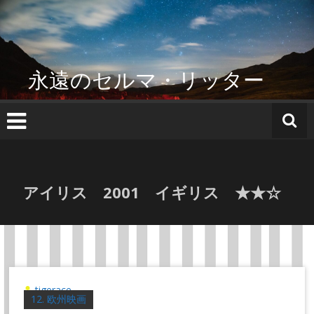
コ
ン
テ
ン
ツ
永遠のセルマ・リッター
へ
ス
キ
ッ
プ
アイリス 2001 イギリス ★★☆
tigerace
12. 欧州映画