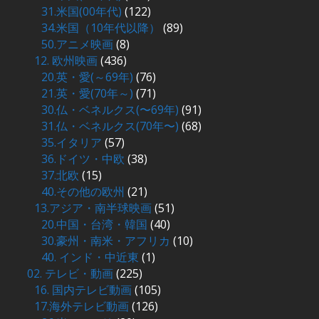
31.米国(00年代)
(122)
34.米国（10年代以降）
(89)
50.アニメ映画
(8)
12. 欧州映画
(436)
20.英・愛(～69年)
(76)
21.英・愛(70年～)
(71)
30.仏・ベネルクス(〜69年)
(91)
31.仏・ベネルクス(70年〜)
(68)
35.イタリア
(57)
36.ドイツ・中欧
(38)
37.北欧
(15)
40.その他の欧州
(21)
13.アジア・南半球映画
(51)
20.中国・台湾・韓国
(40)
30.豪州・南米・アフリカ
(10)
40. インド・中近東
(1)
02. テレビ・動画
(225)
16. 国内テレビ動画
(105)
17.海外テレビ動画
(126)