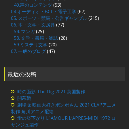
40.声のコンテンツ
(53)
04.オーディオ・BCL・電子工学
(67)
05. スポーツ・競馬・公営ギャンブル
(215)
06. 本・文学・文房具
(77)
54. マンガ
(29)
58. 文学・書籍・雑誌
(28)
59.ミステリ文学
(20)
07. 一般のブログ
(47)
最近の投稿
時の面影 The Dig 2021 英国製作
開幕戦
劇場版 映画大好きポンポさん 2021 CLAPアニメ
制作 角川アニメ配給
愛の昼下がり L’ AMOUR L’APRES-MIDI 1972 ロ
サンジュ製作