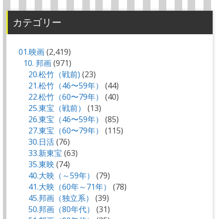
カテゴリー
01.映画
(2,419)
10. 邦画
(971)
20.松竹（戦前)
(23)
21.松竹（46〜59年）
(44)
22.松竹（60〜79年）
(40)
25.東宝（戦前）
(13)
26.東宝（46〜59年）
(85)
27.東宝（60〜79年）
(115)
30.日活
(76)
33.新東宝
(63)
35.東映
(74)
40.大映（～59年）
(79)
41.大映（60年～71年）
(78)
45.邦画（独立系）
(39)
50.邦画（80年代）
(31)