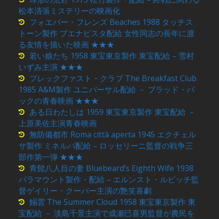
松本清張ミステリーの映画化
フォエバー・フレンズ Beaches 1988 タッチス
トーン製作 ブエナビスタ配給 女性同志の長年に渡
る友情を描いた映画 ★★★
若い娘たち 1958 東宝東京製作 東宝配給 – 雪村
いずみ主演 ★★★
ブレックファスト・クラブ The Breakfast Club
1985 A&M製作 ユニバーサル配給 － ブラッド・パ
ックの青春映画 ★★★
ある日わたしは 1959 東宝東京製作 東宝配給 －
上原美佐主演青春映画
無防備都市 Roma città aperta 1945 エクチェル
サ製作 ミネルバ配給 – ロッセリーニ監督の戦争三
部作第一弾 ★★★
青髭八人目の妻 Bluebeard’s Eighth Wife 1938
パラマウント製作・配給 – エルンスト・ルビッチ監
督ゲイリー・クーパー主演の艶笑喜劇
鰯雲 The Summer Cloud 1958 東宝東京製作 東
宝配給 － 淡島千景主演で成瀬巳喜男監督が農民を