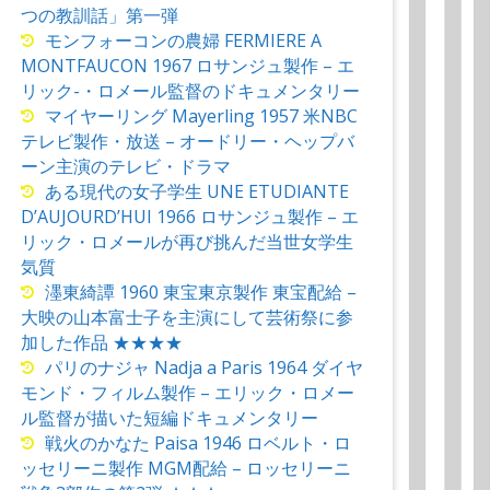
つの教訓話」第一弾
モンフォーコンの農婦 FERMIERE A
MONTFAUCON 1967 ロサンジュ製作 – エ
リック-・ロメール監督のドキュメンタリー
マイヤーリング Mayerling 1957 米NBC
テレビ製作・放送 – オードリー・ヘップバ
ーン主演のテレビ・ドラマ
ある現代の女子学生 UNE ETUDIANTE
D’AUJOURD’HUI 1966 ロサンジュ製作 – エ
リック・ロメールが再び挑んだ当世女学生
気質
濹東綺譚 1960 東宝東京製作 東宝配給 –
大映の山本富士子を主演にして芸術祭に参
加した作品 ★★★★
パリのナジャ Nadja a Paris 1964 ダイヤ
モンド・フィルム製作 – エリック・ロメー
ル監督が描いた短編ドキュメンタリー
戦火のかなた Paisa 1946 ロベルト・ロ
ッセリーニ製作 MGM配給 – ロッセリーニ