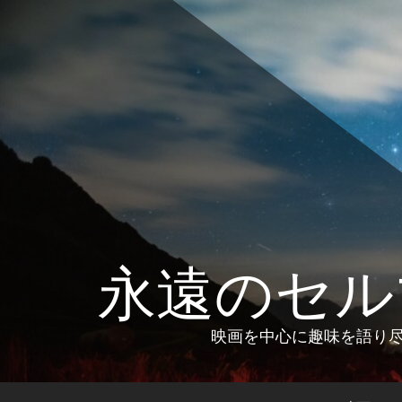
コ
ン
テ
ン
ツ
へ
ス
キ
ッ
プ
永遠のセル
映画を中心に趣味を語り尽く