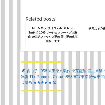
Related posts:
Mr. & Mrs. スミス (Mr. & Mrs.
妖精たちの森 
Smith) 2005 リージェンシー・プロ製
作 20世紀フォックス配給 国内配給東宝
東和 ★★
投
杏っ子 1958 東宝東京製作 東宝配給 室生
鰯雲 The Summer Cloud 1958 東宝東
稿
芸映画 ★★★★★
ナ
ビ
ゲ
ー