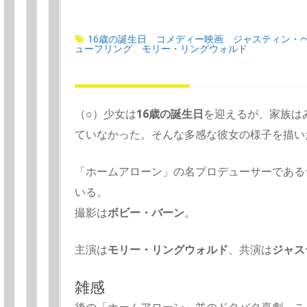
16歳の誕生日
コメディー映画
ジャスティン・
、
、
ューフリング
モリー・リングウォルド
、
（○）少女は
16歳の誕生日
を迎えるが、家族は
ていなかった。そんな多感な彼女の様子を描い
「ホームアローン」の名プロデューサーである
いる。
撮影は
ボビー・バーン
。
主演は
モリー・リングウォルド
、共演は
ジャス
雑感