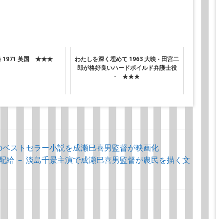
1971 英国 ★★★
わたしを深く埋めて 1963 大映 - 田宮二
郎が格好良いハードボイルド弁護士役
- ★★★
犀星のベストセラー小説を成瀬巳喜男監督が映画化
京製作 東宝配給 － 淡島千景主演で成瀬巳喜男監督が農民を描く文