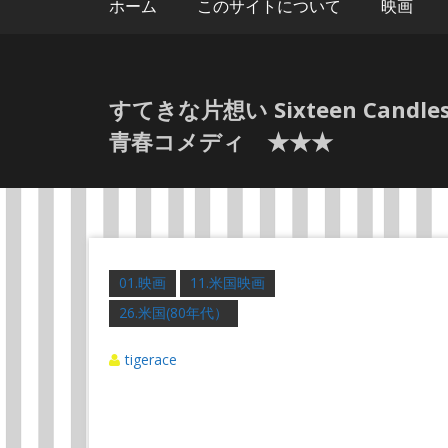
ホーム
このサイトについて
映画
すてきな片想い Sixteen Ca
青春コメディ ★★★
01.映画
11.米国映画
26.米国(80年代）
tigerace