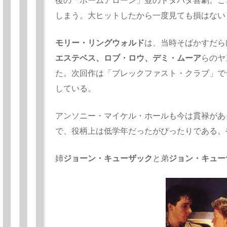
後の「ホームアローン」並のドタバタ喜劇。こ
しまう。大ヒットしたから一度見ても損はない
モリー・リングウォルド
は、当時そばかすだら
エステベス、ロブ・ロウ、デミ・ムーア
らのヤ
た。次回作は「ブレックファスト・クラブ」で
している。
アンソニー・マイケル・ホールも今は貫禄があ
で、役柄上は低学年だったがぴったりである。
姉
ジョーン・キューザック
と弟
ジョン・キュー