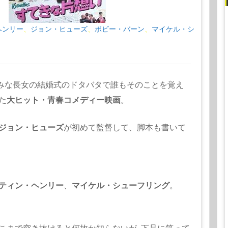
ヘンリー
ジョン・ヒューズ
ボビー・バーン
マイケル・シ
、
、
、
みな長女の結婚式のドタバタで誰もそのことを覚え
た
大ヒット・
青春コメディー映画
。
ジョン・ヒューズ
が初めて監督して、脚本も書いて
ティン・ヘンリー
、
マイケル・シューフリング
。