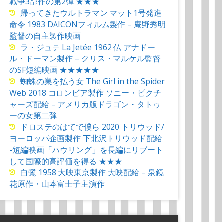
戦争3部作の第2弾 ★★★
帰ってきたウルトラマン マット1号発進
命令 1983 DAICONフィルム製作 – 庵野秀明
監督の自主製作映画
ラ・ジュテ La Jetée 1962 仏 アナドー
ル・ドーマン製作 – クリス・マルケル監督
のSF短編映画 ★★★★★
蜘蛛の巣を払う女 The Girl in the Spider
Web 2018 コロンビア製作 ソニー・ピクチ
ャーズ配給 – アメリカ版ドラゴン・タトゥ
ーの女第二弾
ドロステのはてで僕ら 2020 トリウッド/
ヨーロッパ企画製作 下北沢トリウッド配給
-短編映画「ハウリング」を長編にリブート
して国際的高評価を得る ★★★
白鷺 1958 大映東京製作 大映配給 – 泉鏡
花原作・山本富士子主演作