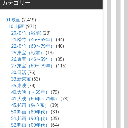
カテゴリー
01.映画
(2,419)
10. 邦画
(971)
20.松竹（戦前)
(23)
21.松竹（46〜59年）
(44)
22.松竹（60〜79年）
(40)
25.東宝（戦前）
(13)
26.東宝（46〜59年）
(85)
27.東宝（60〜79年）
(115)
30.日活
(76)
33.新東宝
(63)
35.東映
(74)
40.大映（～59年）
(79)
41.大映（60年～71年）
(78)
45.邦画（独立系）
(39)
50.邦画（80年代）
(31)
51.邦画（90年代）
(35)
52.邦画（00年代）
(64)