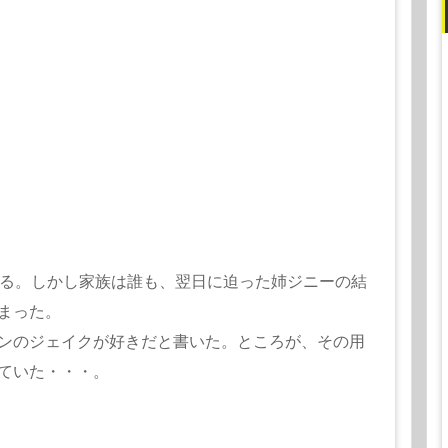
える。しかし家族は誰も、翌日に迫った姉ジニーの結
まった。
ンのジェイクが好きだと書いた。ところが、その用
ていた・・・。
祖父の家にホームステイしているアジア系留学生ロ
性に夢中だ。さらに悪いことに、中学一年生のテッ