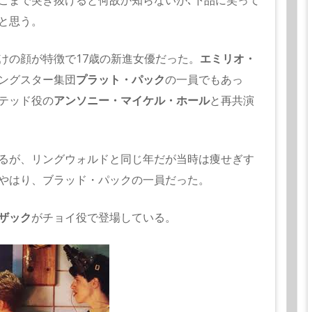
こまで突き抜けると何故か知らないが､下品に笑って
と思う。
けの顔が特徴で17歳の新進女優だった。
エミリオ・
ングスター集団
プラット・パック
の一員でもあっ
テッド役の
アンソニー・マイケル・ホール
と再共演
るが、リングウォルドと同じ年だが当時は痩せぎす
やはり、ブラッド・パックの一員だった。
ザック
がチョイ役で登場している。