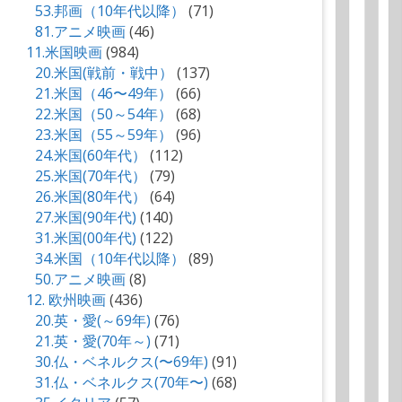
53.邦画（10年代以降）
(71)
81.アニメ映画
(46)
11.米国映画
(984)
20.米国(戦前・戦中）
(137)
21.米国（46〜49年）
(66)
22.米国（50～54年）
(68)
23.米国（55～59年）
(96)
24.米国(60年代）
(112)
25.米国(70年代）
(79)
26.米国(80年代）
(64)
27.米国(90年代)
(140)
31.米国(00年代)
(122)
34.米国（10年代以降）
(89)
50.アニメ映画
(8)
12. 欧州映画
(436)
20.英・愛(～69年)
(76)
21.英・愛(70年～)
(71)
30.仏・ベネルクス(〜69年)
(91)
31.仏・ベネルクス(70年〜)
(68)