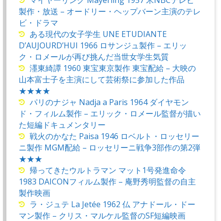
製作・放送 – オードリー・ヘップバーン主演のテレ
ビ・ドラマ
ある現代の女子学生 UNE ETUDIANTE
D’AUJOURD’HUI 1966 ロサンジュ製作 – エリッ
ク・ロメールが再び挑んだ当世女学生気質
濹東綺譚 1960 東宝東京製作 東宝配給 – 大映の
山本富士子を主演にして芸術祭に参加した作品
★★★★
パリのナジャ Nadja a Paris 1964 ダイヤモン
ド・フィルム製作 – エリック・ロメール監督が描い
た短編ドキュメンタリー
戦火のかなた Paisa 1946 ロベルト・ロッセリー
ニ製作 MGM配給 – ロッセリーニ戦争3部作の第2弾
★★★
帰ってきたウルトラマン マット1号発進命令
1983 DAICONフィルム製作 – 庵野秀明監督の自主
製作映画
ラ・ジュテ La Jetée 1962 仏 アナドール・ドー
マン製作 – クリス・マルケル監督のSF短編映画