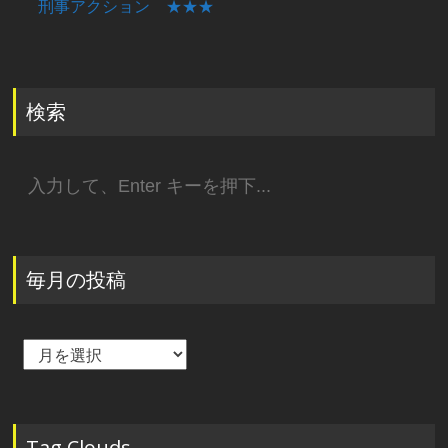
刑事アクション ★★★
検索
検
索:
毎月の投稿
毎
月
の
投
稿
Tag Clouds