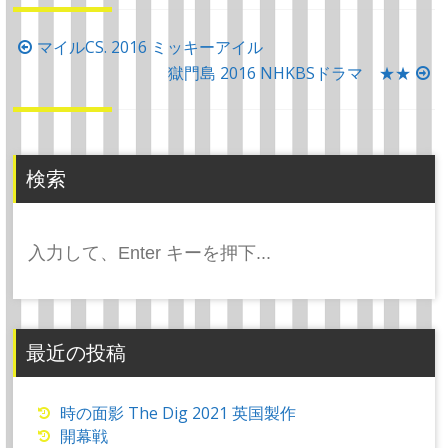
投
マイルCS. 2016 ミッキーアイル
稿
獄門島 2016 NHKBSドラマ ★★
ナ
ビ
ゲ
検索
ー
シ
検
ョ
索:
ン
最近の投稿
時の面影 The Dig 2021 英国製作
開幕戦