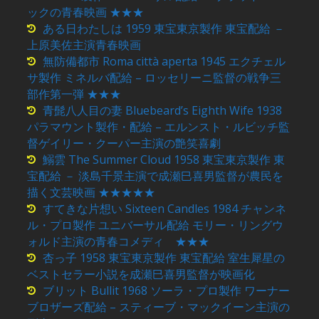
ックの青春映画 ★★★
ある日わたしは 1959 東宝東京製作 東宝配給 －
上原美佐主演青春映画
無防備都市 Roma città aperta 1945 エクチェル
サ製作 ミネルバ配給 – ロッセリーニ監督の戦争三
部作第一弾 ★★★
青髭八人目の妻 Bluebeard’s Eighth Wife 1938
パラマウント製作・配給 – エルンスト・ルビッチ監
督ゲイリー・クーパー主演の艶笑喜劇
鰯雲 The Summer Cloud 1958 東宝東京製作 東
宝配給 － 淡島千景主演で成瀬巳喜男監督が農民を
描く文芸映画 ★★★★★
すてきな片想い Sixteen Candles 1984 チャンネ
ル・プロ製作 ユニバーサル配給 モリー・リングウ
ォルド主演の青春コメディ ★★★
杏っ子 1958 東宝東京製作 東宝配給 室生犀星の
ベストセラー小説を成瀬巳喜男監督が映画化
ブリット Bullit 1968 ソーラ・プロ製作 ワーナー
ブロザーズ配給 – スティーブ・マックイーン主演の