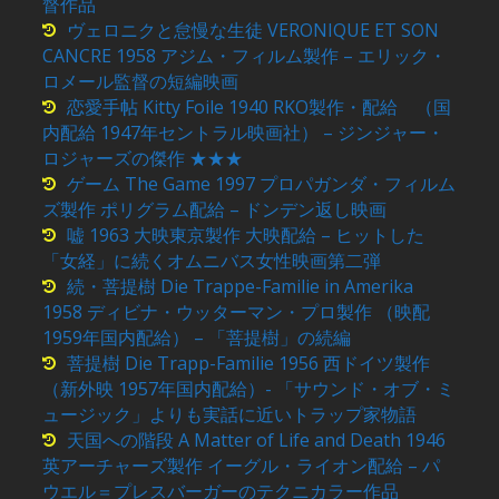
督作品
ヴェロニクと怠慢な生徒 VERONIQUE ET SON
CANCRE 1958 アジム・フィルム製作 – エリック・
ロメール監督の短編映画
恋愛手帖 Kitty Foile 1940 RKO製作・配給 （国
内配給 1947年セントラル映画社） – ジンジャー・
ロジャーズの傑作 ★★★
ゲーム The Game 1997 プロパガンダ・フィルム
ズ製作 ポリグラム配給 – ドンデン返し映画
嘘 1963 大映東京製作 大映配給 – ヒットした
「女経」に続くオムニバス女性映画第二弾
続・菩提樹 Die Trappe-Familie in Amerika
1958 ディビナ・ウッターマン・プロ製作 （映配
1959年国内配給） – 「菩提樹」の続編
菩提樹 Die Trapp-Familie 1956 西ドイツ製作
（新外映 1957年国内配給）- 「サウンド・オブ・ミ
ュージック」よりも実話に近いトラップ家物語
天国への階段 A Matter of Life and Death 1946
英アーチャーズ製作 イーグル・ライオン配給 – パ
ウエル＝プレスバーガーのテクニカラー作品