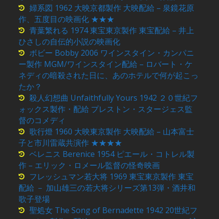
婦系図 1962 大映京都製作 大映配給 – 泉鏡花原
作、五度目の映画化 ★★★
青葉繁れる 1974 東宝東京製作 東宝配給 – 井上
ひさしの自伝的小説の映画化
ボビー Bobby 2006 ワインスタイン・カンパニ
ー製作 MGM/ワインスタイン配給 – ロバート・ケ
ネディの暗殺された日に、あのホテルで何が起こっ
たか？
殺人幻想曲 Unfaithfully Yours 1942 ２０世紀フ
ォックス製作・配給 プレストン・スタージェス監
督のコメディ
歌行燈 1960 大映東京製作 大映配給 – 山本富士
子と市川雷蔵共演作 ★★★★
ベレニス Berenice 1954 ピエール・コトレル製
作 – エリック・ロメール監督の怪奇映画
フレッシュマン若大将 1969 東宝東京製作 東宝
配給 － 加山雄三の若大将シリーズ第13弾・酒井和
歌子登場
聖処女 The Song of Bernadette 1942 20世紀フ