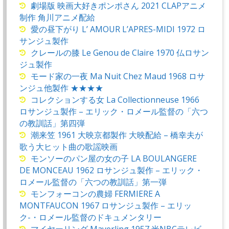
劇場版 映画大好きポンポさん 2021 CLAPアニメ
制作 角川アニメ配給
愛の昼下がり L’ AMOUR L’APRES-MIDI 1972 ロ
サンジュ製作
クレールの膝 Le Genou de Claire 1970 仏ロサン
ジュ製作
モード家の一夜 Ma Nuit Chez Maud 1968 ロサ
ンジュ他製作 ★★★★
コレクションする女 La Collectionneuse 1966
ロサンジュ製作 – エリック・ロメール監督の「六つ
の教訓話」第四弾
潮来笠 1961 大映京都製作 大映配給 – 橋幸夫が
歌う大ヒット曲の歌謡映画
モンソーのパン屋の女の子 LA BOULANGERE
DE MONCEAU 1962 ロサンジュ製作 – エリック・
ロメール監督の「六つの教訓話」第一弾
モンフォーコンの農婦 FERMIERE A
MONTFAUCON 1967 ロサンジュ製作 – エリッ
ク-・ロメール監督のドキュメンタリー
マイヤーリング Mayerling 1957 米NBCテレビ