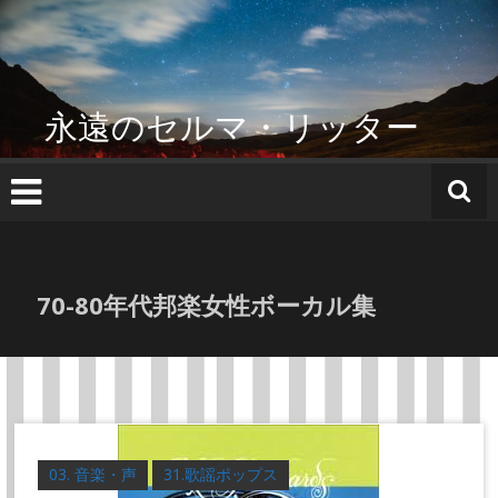
コ
ン
テ
ン
ツ
永遠のセルマ・リッター
へ
ス
キ
ッ
プ
70-80年代邦楽女性ボーカル集
03. 音楽・声
31.歌謡ポップス