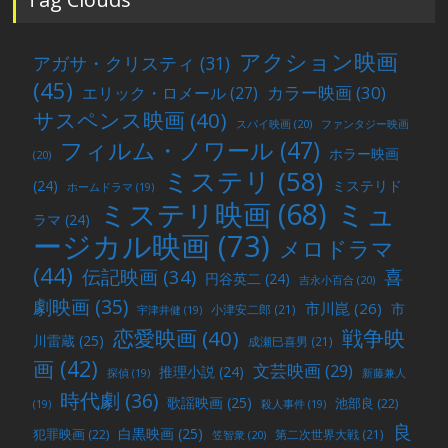
アクション映画
アガサ・クリスティ
(31)
(45)
カラー映画
(30)
エリック・ロメール
(27)
サスペンス映画
(40)
スパイ映画
(20)
ファンタジー映画
フィルム・ノワール
(47)
ホラー映画
(20)
ミステリ
(58)
(24)
ミステリド
ホームドラマ
(19)
ミュ
ミステリ映画
(68)
ラマ
(24)
ージカル映画
(73)
メロドラマ
(44)
喜
伝記映画
(34)
円谷英二
(24)
吉永小百合
(20)
劇映画
(35)
市川崑
(26)
市
小津安二郎
(21)
宇津井健
(19)
戦争映
恋愛映画
(40)
川雷蔵
(25)
成瀬巳喜男
(21)
画
(42)
文芸映画
(29)
推理小説
(24)
探偵
(19)
新藤兼人
時代劇
(36)
歌謡映画
(25)
池部良
(22)
(19)
殺人事件
(19)
良
白黒映画
(25)
犯罪映画
(22)
第二次世界大戦
(21)
笠智衆
(20)