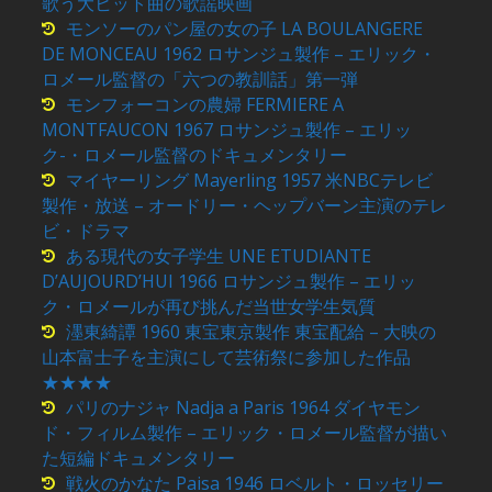
歌う大ヒット曲の歌謡映画
モンソーのパン屋の女の子 LA BOULANGERE
DE MONCEAU 1962 ロサンジュ製作 – エリック・
ロメール監督の「六つの教訓話」第一弾
モンフォーコンの農婦 FERMIERE A
MONTFAUCON 1967 ロサンジュ製作 – エリッ
ク-・ロメール監督のドキュメンタリー
マイヤーリング Mayerling 1957 米NBCテレビ
製作・放送 – オードリー・ヘップバーン主演のテレ
ビ・ドラマ
ある現代の女子学生 UNE ETUDIANTE
D’AUJOURD’HUI 1966 ロサンジュ製作 – エリッ
ク・ロメールが再び挑んだ当世女学生気質
濹東綺譚 1960 東宝東京製作 東宝配給 – 大映の
山本富士子を主演にして芸術祭に参加した作品
★★★★
パリのナジャ Nadja a Paris 1964 ダイヤモン
ド・フィルム製作 – エリック・ロメール監督が描い
た短編ドキュメンタリー
戦火のかなた Paisa 1946 ロベルト・ロッセリー