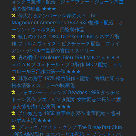
ォックス製作・配給 – ジェニファー・ジョーンズ主
演の傑作映画 ★★★
偉大なるアンバーソン家の人々 The
Magnificent Ambersons 1942 RKO製作・配給 – オ
ーソン・ウェルズ第二回監督作品
殺しのドレス 1980 Dressed to Kill シネマ77製
作 フィルムウェイズ・ピクチャーズ配当 – ブライ
アン・デパルマ監督の官能ミステリー
青の愛 Tricouleurs: Bleu 1994 ＭＫ２＝ＦＲ３
＝ＣＡＢプロ＝トール・プロ製作 MK２配給 – トリ
コロール三部作の第一作 ★★★
球形の荒野 1975 松竹製作・配給 – 終戦に関わる
松本清張ミステリーの映画化
フォエバー・フレンズ Beaches 1988 タッチス
トーン製作 ブエナビスタ配給 女性同志の長年に渡
る友情を描いた映画 ★★★
若い娘たち 1958 東宝東京製作 東宝配給 – 雪村
いずみ主演 ★★★
ブレックファスト・クラブ The Breakfast Club
1985 A&M製作 ユニバーサル配給 － ブラッド・パ