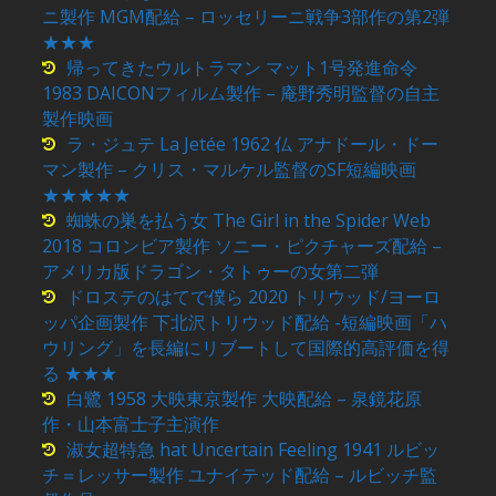
ニ製作 MGM配給 – ロッセリーニ戦争3部作の第2弾
★★★
帰ってきたウルトラマン マット1号発進命令
1983 DAICONフィルム製作 – 庵野秀明監督の自主
製作映画
ラ・ジュテ La Jetée 1962 仏 アナドール・ドー
マン製作 – クリス・マルケル監督のSF短編映画
★★★★★
蜘蛛の巣を払う女 The Girl in the Spider Web
2018 コロンビア製作 ソニー・ピクチャーズ配給 –
アメリカ版ドラゴン・タトゥーの女第二弾
ドロステのはてで僕ら 2020 トリウッド/ヨーロ
ッパ企画製作 下北沢トリウッド配給 -短編映画「ハ
ウリング」を長編にリブートして国際的高評価を得
る ★★★
白鷺 1958 大映東京製作 大映配給 – 泉鏡花原
作・山本富士子主演作
淑女超特急 hat Uncertain Feeling 1941 ルビッ
チ＝レッサー製作 ユナイテッド配給 – ルビッチ監