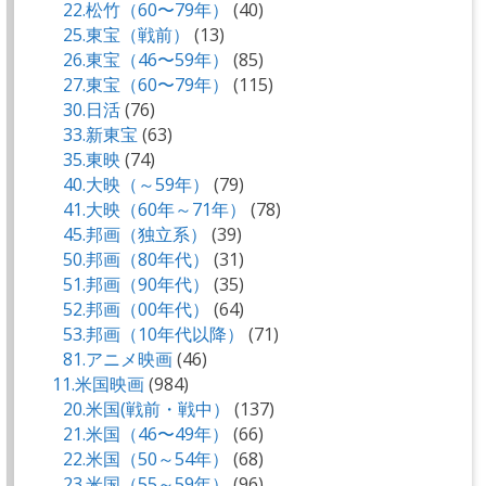
22.松竹（60〜79年）
(40)
25.東宝（戦前）
(13)
26.東宝（46〜59年）
(85)
27.東宝（60〜79年）
(115)
30.日活
(76)
33.新東宝
(63)
35.東映
(74)
40.大映（～59年）
(79)
41.大映（60年～71年）
(78)
45.邦画（独立系）
(39)
50.邦画（80年代）
(31)
51.邦画（90年代）
(35)
52.邦画（00年代）
(64)
53.邦画（10年代以降）
(71)
81.アニメ映画
(46)
11.米国映画
(984)
20.米国(戦前・戦中）
(137)
21.米国（46〜49年）
(66)
22.米国（50～54年）
(68)
23.米国（55～59年）
(96)