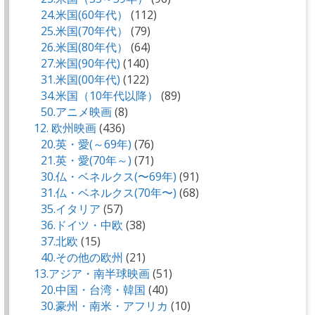
24.米国(60年代）
(112)
25.米国(70年代）
(79)
26.米国(80年代）
(64)
27.米国(90年代)
(140)
31.米国(00年代)
(122)
34.米国（10年代以降）
(89)
50.アニメ映画
(8)
12. 欧州映画
(436)
20.英・愛(～69年)
(76)
21.英・愛(70年～)
(71)
30.仏・ベネルクス(〜69年)
(91)
31.仏・ベネルクス(70年〜)
(68)
35.イタリア
(57)
36.ドイツ・中欧
(38)
37.北欧
(15)
40.その他の欧州
(21)
13.アジア・南半球映画
(51)
20.中国・台湾・韓国
(40)
30.豪州・南米・アフリカ
(10)