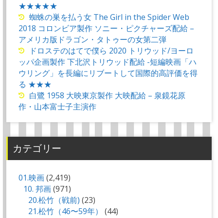
★★★★★
蜘蛛の巣を払う女 The Girl in the Spider Web
2018 コロンビア製作 ソニー・ピクチャーズ配給 –
アメリカ版ドラゴン・タトゥーの女第二弾
ドロステのはてで僕ら 2020 トリウッド/ヨーロ
ッパ企画製作 下北沢トリウッド配給 -短編映画「ハ
ウリング」を長編にリブートして国際的高評価を得
る ★★★
白鷺 1958 大映東京製作 大映配給 – 泉鏡花原
作・山本富士子主演作
カテゴリー
01.映画
(2,419)
10. 邦画
(971)
20.松竹（戦前)
(23)
21.松竹（46〜59年）
(44)