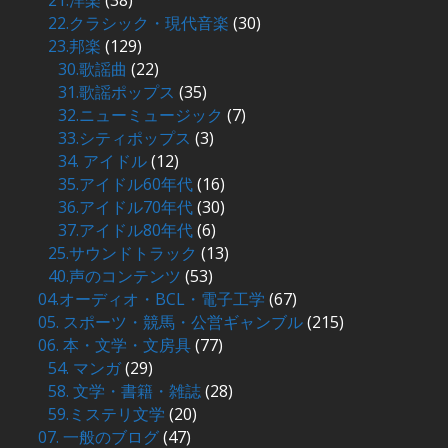
21.洋楽
(38)
22.クラシック・現代音楽
(30)
23.邦楽
(129)
30.歌謡曲
(22)
31.歌謡ポップス
(35)
32.ニューミュージック
(7)
33.シティポップス
(3)
34. アイドル
(12)
35.アイドル60年代
(16)
36.アイドル70年代
(30)
37.アイドル80年代
(6)
25.サウンドトラック
(13)
40.声のコンテンツ
(53)
04.オーディオ・BCL・電子工学
(67)
05. スポーツ・競馬・公営ギャンブル
(215)
06. 本・文学・文房具
(77)
54. マンガ
(29)
58. 文学・書籍・雑誌
(28)
59.ミステリ文学
(20)
07. 一般のブログ
(47)