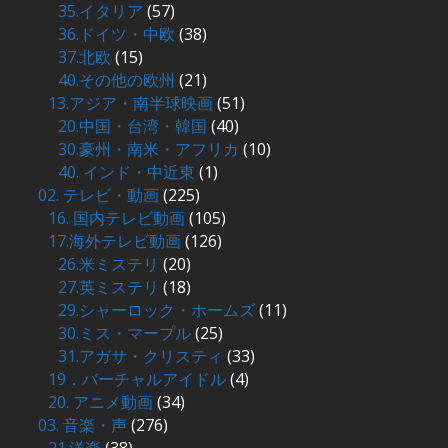
35.イタリア
(57)
36.ドイツ・中欧
(38)
37.北欧
(15)
40.その他の欧州
(21)
13.アジア・南半球映画
(51)
20.中国・台湾・韓国
(40)
30.豪州・南米・アフリカ
(10)
40. インド・中近東
(1)
02. テレビ・動画
(225)
16. 国内テレビ動画
(105)
17.海外テレビ動画
(126)
26.米ミステリ
(20)
27.英ミステリ
(18)
29.シャーロック・ホームズ
(11)
30.ミス・マープル
(25)
31.アガサ・クリスティ
(33)
19．バーチャルアイドル
(4)
20. アニメ動画
(34)
03. 音楽・声
(276)