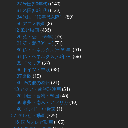
27.米国(90年代)
(140)
31.米国(00年代)
(122)
34.米国（10年代以降）
(89)
50.アニメ映画
(8)
12. 欧州映画
(436)
20.英・愛(～69年)
(76)
21.英・愛(70年～)
(71)
30.仏・ベネルクス(〜69年)
(91)
31.仏・ベネルクス(70年〜)
(68)
35.イタリア
(57)
36.ドイツ・中欧
(38)
37.北欧
(15)
40.その他の欧州
(21)
13.アジア・南半球映画
(51)
20.中国・台湾・韓国
(40)
30.豪州・南米・アフリカ
(10)
40. インド・中近東
(1)
02. テレビ・動画
(225)
16. 国内テレビ動画
(105)