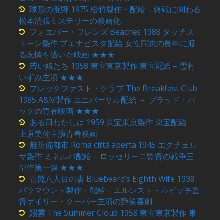
球形の荒野 1975 松竹製作・配給 – 終戦に関わる
松本清張ミステリーの映画化
フォエバー・フレンズ Beaches 1988 タッチス
トーン製作 ブエナビスタ配給 女性同志の長年に渡
る友情を描いた映画 ★★★
若い娘たち 1958 東宝東京製作 東宝配給 – 雪村
いずみ主演 ★★★
ブレックファスト・クラブ The Breakfast Club
1985 A&M製作 ユニバーサル配給 － ブラッド・パ
ックの青春映画 ★★★
ある日わたしは 1959 東宝東京製作 東宝配給 －
上原美佐主演青春映画
無防備都市 Roma città aperta 1945 エクチェル
サ製作 ミネルバ配給 – ロッセリーニ監督の戦争三
部作第一弾 ★★★
青髭八人目の妻 Bluebeard’s Eighth Wife 1938
パラマウント製作・配給 – エルンスト・ルビッチ監
督ゲイリー・クーパー主演の艶笑喜劇
鰯雲 The Summer Cloud 1958 東宝東京製作 東