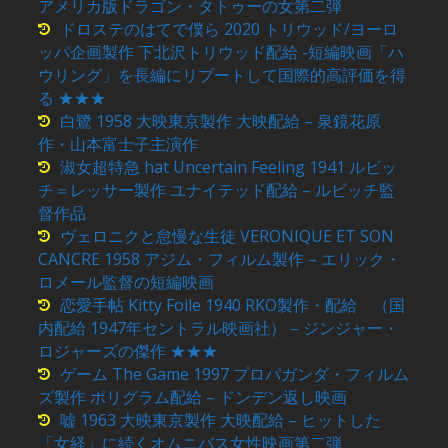
アメリカ版ドラゴン・タトゥーの女第二弾
ドロステのはてで僕ら 2020 トリウッド/ヨーロ
ッパ企画製作 下北沢トリウッド配給 -短編映画「ハ
ウリング」を長編にリブートして国際的高評価を得
る ★★★
白鷺 1958 大映東京製作 大映配給 – 泉鏡花原
作・山本富士子主演作
淑女超特急 hat Uncertain Feeling 1941 ルビッ
チ＝レッサー製作 ユナイテッド配給 – ルビッチ監
督作品
ヴェロニクと怠慢な生徒 VERONIQUE ET SON
CANCRE 1958 アジム・フィルム製作 – エリック・
ロメール監督の短編映画
恋愛手帖 Kitty Foile 1940 RKO製作・配給 （国
内配給 1947年セントラル映画社） – ジンジャー・
ロジャーズの傑作 ★★★
ゲーム The Game 1997 プロパガンダ・フィルム
ズ製作 ポリグラム配給 – ドンデン返し映画
嘘 1963 大映東京製作 大映配給 – ヒットした
「女経」に続くオムニバス女性映画第二弾