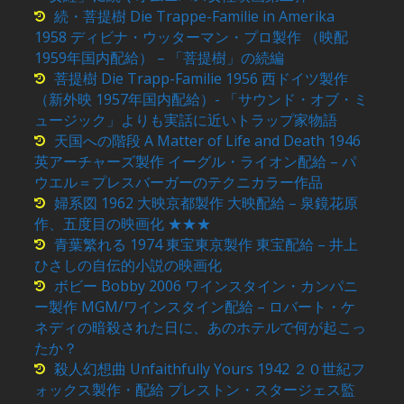
続・菩提樹 Die Trappe-Familie in Amerika
1958 ディビナ・ウッターマン・プロ製作 （映配
1959年国内配給） – 「菩提樹」の続編
菩提樹 Die Trapp-Familie 1956 西ドイツ製作
（新外映 1957年国内配給）- 「サウンド・オブ・ミ
ュージック」よりも実話に近いトラップ家物語
天国への階段 A Matter of Life and Death 1946
英アーチャーズ製作 イーグル・ライオン配給 – パ
ウエル＝プレスバーガーのテクニカラー作品
婦系図 1962 大映京都製作 大映配給 – 泉鏡花原
作、五度目の映画化 ★★★
青葉繁れる 1974 東宝東京製作 東宝配給 – 井上
ひさしの自伝的小説の映画化
ボビー Bobby 2006 ワインスタイン・カンパニ
ー製作 MGM/ワインスタイン配給 – ロバート・ケ
ネディの暗殺された日に、あのホテルで何が起こっ
たか？
殺人幻想曲 Unfaithfully Yours 1942 ２０世紀フ
ォックス製作・配給 プレストン・スタージェス監