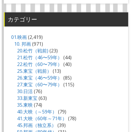
カテゴリー
01.映画
(2,419)
10. 邦画
(971)
20.松竹（戦前)
(23)
21.松竹（46〜59年）
(44)
22.松竹（60〜79年）
(40)
25.東宝（戦前）
(13)
26.東宝（46〜59年）
(85)
27.東宝（60〜79年）
(115)
30.日活
(76)
33.新東宝
(63)
35.東映
(74)
40.大映（～59年）
(79)
41.大映（60年～71年）
(78)
45.邦画（独立系）
(39)
50.邦画（80年代）
(31)