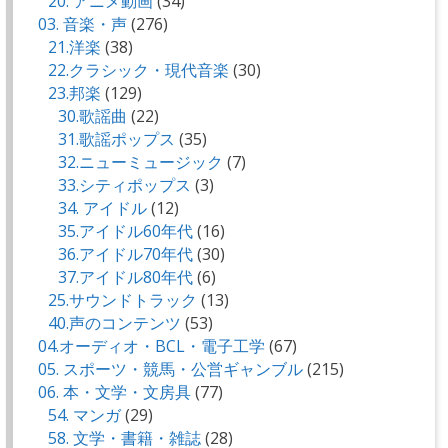
20. アニメ動画
(34)
03. 音楽・声
(276)
21.洋楽
(38)
22.クラシック・現代音楽
(30)
23.邦楽
(129)
30.歌謡曲
(22)
31.歌謡ポップス
(35)
32.ニューミュージック
(7)
33.シティポップス
(3)
34. アイドル
(12)
35.アイドル60年代
(16)
36.アイドル70年代
(30)
37.アイドル80年代
(6)
25.サウンドトラック
(13)
40.声のコンテンツ
(53)
04.オーディオ・BCL・電子工学
(67)
05. スポーツ・競馬・公営ギャンブル
(215)
06. 本・文学・文房具
(77)
54. マンガ
(29)
58. 文学・書籍・雑誌
(28)