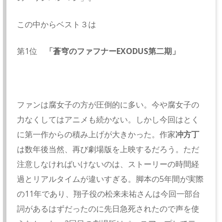
この中からベスト３は
第1位
「蒼穹のファフナーEXODUS第二期」
ファンは腐女子の方が圧倒的に多い。今や腐女子の
力なくしてはアニメも続かない。しかし今回はとく
に第一作からの積み上げが大きかった。作家
冲方丁
は数年後当然、再び劇場版を上映するだろう。ただ
注意しなければいけないのは、ストーリーの時間経
過とリアルタイムが違いすぎる。脚本の5年間が実際
の11年であり、翔子役の松来未祐さんは今回一部台
詞があるはずだったのに先日急死されたので声を使