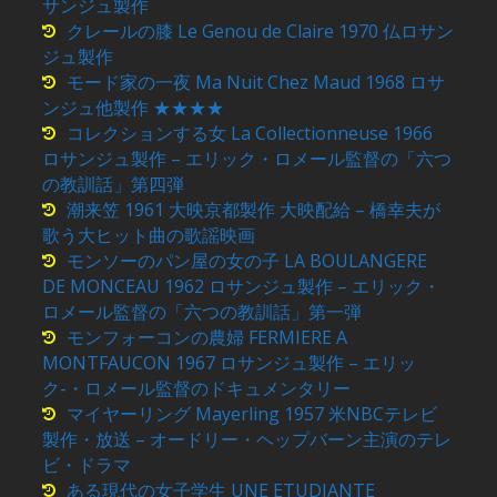
サンジュ製作
クレールの膝 Le Genou de Claire 1970 仏ロサン
ジュ製作
モード家の一夜 Ma Nuit Chez Maud 1968 ロサ
ンジュ他製作 ★★★★
コレクションする女 La Collectionneuse 1966
ロサンジュ製作 – エリック・ロメール監督の「六つ
の教訓話」第四弾
潮来笠 1961 大映京都製作 大映配給 – 橋幸夫が
歌う大ヒット曲の歌謡映画
モンソーのパン屋の女の子 LA BOULANGERE
DE MONCEAU 1962 ロサンジュ製作 – エリック・
ロメール監督の「六つの教訓話」第一弾
モンフォーコンの農婦 FERMIERE A
MONTFAUCON 1967 ロサンジュ製作 – エリッ
ク-・ロメール監督のドキュメンタリー
マイヤーリング Mayerling 1957 米NBCテレビ
製作・放送 – オードリー・ヘップバーン主演のテレ
ビ・ドラマ
ある現代の女子学生 UNE ETUDIANTE