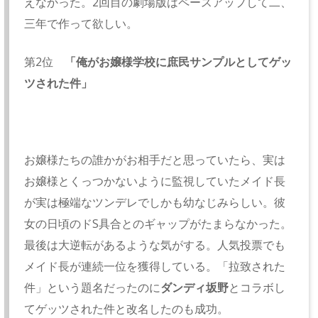
えなかった。2回目の劇場版はペースアップして二、
三年で作って欲しい。
第2位
「俺がお嬢様学校に庶民サンプルとしてゲッ
ツされた件」
お嬢様たちの誰かがお相手だと思っていたら、実は
お嬢様とくっつかないように監視していたメイド長
が実は極端なツンデレでしかも幼なじみらしい。彼
女の日頃のドS具合とのギャップがたまらなかった。
最後は大逆転があるような気がする。人気投票でも
メイド長が連続一位を獲得している。「拉致された
件」という題名だったのに
ダンディ坂野
とコラボし
てゲッツされた件と改名したのも成功。