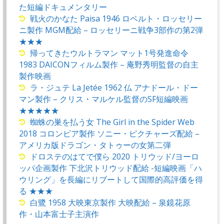
た短編ドキュメンタリー
戦火のかなた Paisa 1946 ロベルト・ロッセリー
ニ製作 MGM配給 – ロッセリーニ戦争3部作の第2弾
★★★
帰ってきたウルトラマン マット1号発進命令
1983 DAICONフィルム製作 – 庵野秀明監督の自主
製作映画
ラ・ジュテ La Jetée 1962 仏 アナドール・ドー
マン製作 – クリス・マルケル監督のSF短編映画
★★★★★
蜘蛛の巣を払う女 The Girl in the Spider Web
2018 コロンビア製作 ソニー・ピクチャーズ配給 –
アメリカ版ドラゴン・タトゥーの女第二弾
ドロステのはてで僕ら 2020 トリウッド/ヨーロ
ッパ企画製作 下北沢トリウッド配給 -短編映画「ハ
ウリング」を長編にリブートして国際的高評価を得
る ★★★
白鷺 1958 大映東京製作 大映配給 – 泉鏡花原
作・山本富士子主演作