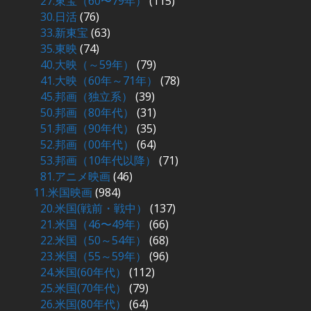
27.東宝（60〜79年）
(115)
30.日活
(76)
33.新東宝
(63)
35.東映
(74)
40.大映（～59年）
(79)
41.大映（60年～71年）
(78)
45.邦画（独立系）
(39)
50.邦画（80年代）
(31)
51.邦画（90年代）
(35)
52.邦画（00年代）
(64)
53.邦画（10年代以降）
(71)
81.アニメ映画
(46)
11.米国映画
(984)
20.米国(戦前・戦中）
(137)
21.米国（46〜49年）
(66)
22.米国（50～54年）
(68)
23.米国（55～59年）
(96)
24.米国(60年代）
(112)
25.米国(70年代）
(79)
26.米国(80年代）
(64)