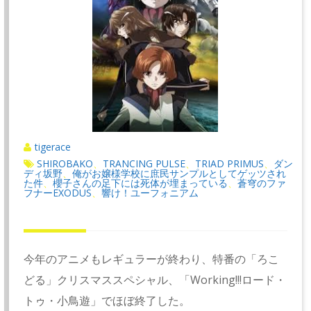
tigerace
SHIROBAKO
TRANCING PULSE
TRIAD PRIMUS
ダン
、
、
、
ディ坂野
俺がお嬢様学校に庶民サンプルとしてゲッツされ
、
た件
櫻子さんの足下には死体が埋まっている
蒼穹のファ
、
、
フナーEXODUS
響け！ユーフォニアム
、
今年のアニメもレギュラーが終わり、特番の「ろこ
どる」クリスマススペシャル、「Working!!!ロード・
トゥ・小鳥遊」でほぼ終了した。