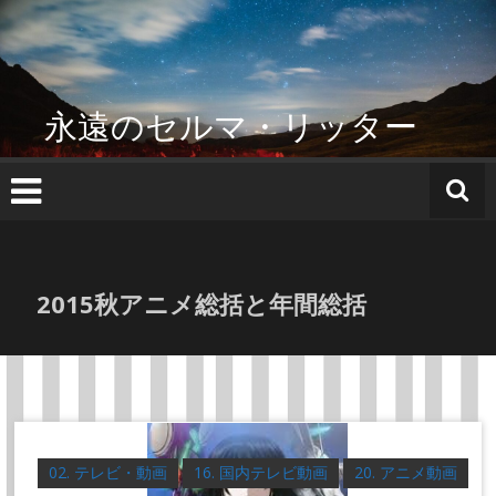
コ
ン
テ
ン
ツ
永遠のセルマ・リッター
へ
ス
キ
ッ
プ
2015秋アニメ総括と年間総括
02. テレビ・動画
16. 国内テレビ動画
20. アニメ動画