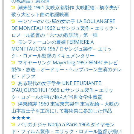
の教訓話」第四弾
潮来笠 1961 大映京都製作 大映配給 – 橋幸夫が
歌う大ヒット曲の歌謡映画
モンソーのパン屋の女の子 LA BOULANGERE
DE MONCEAU 1962 ロサンジュ製作 – エリック・
ロメール監督の「六つの教訓話」第一弾
モンフォーコンの農婦 FERMIERE A
MONTFAUCON 1967 ロサンジュ製作 – エリッ
ク-・ロメール監督のドキュメンタリー
マイヤーリング Mayerling 1957 米NBCテレビ
製作・放送 – オードリー・ヘップバーン主演のテレ
ビ・ドラマ
ある現代の女子学生 UNE ETUDIANTE
D’AUJOURD’HUI 1966 ロサンジュ製作 – エリッ
ク・ロメールが再び挑んだ当世女学生気質
濹東綺譚 1960 東宝東京製作 東宝配給 – 大映の
山本富士子を主演にして芸術祭に参加した作品
★★★★
パリのナジャ Nadja a Paris 1964 ダイヤモン
ド・フィルム製作 – エリック・ロメール監督が描い