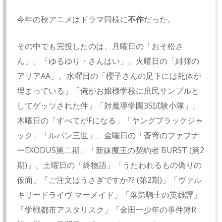
今年の秋アニメはドラマ同様に
不作
だった。
その中でも完投したのは、月曜日の「おそ松さ
ん」、「ゆるゆり・さんはい」、火曜日の「緋弾の
アリアAA」、水曜日の「櫻子さんの足下には死体が
埋まっている」「俺がお嬢様学校に庶民サンプルと
してゲッツされた件」「対魔導学園35試験小隊」、
木曜日の「すべてがFになる」「ヤングブラックジャ
ック」「ルパン三世」、金曜日の「蒼穹のファフナ
ーEXODUS第二期」「新妹魔王の契約者 BURST (第2
期)」、土曜日の「終物語」「うたわれるもの偽りの
仮面」「ご注文はうさぎですか?? (第2期)」「ヴァル
キリードライヴ マーメイド」「落第騎士の英雄譚」
「学戦都市アスタリスク」「金田一少年の事件簿R