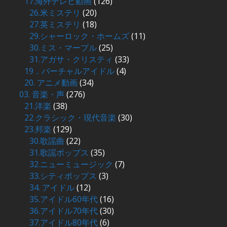
17.海外テレビ動画
(126)
26.米ミステリ
(20)
27.英ミステリ
(18)
29.シャーロック・ホームズ
(11)
30.ミス・マープル
(25)
31.アガサ・クリスティ
(33)
19．バーチャルアイドル
(4)
20. アニメ動画
(34)
03. 音楽・声
(276)
21.洋楽
(38)
22.クラシック・現代音楽
(30)
23.邦楽
(129)
30.歌謡曲
(22)
31.歌謡ポップス
(35)
32.ニューミュージック
(7)
33.シティポップス
(3)
34. アイドル
(12)
35.アイドル60年代
(16)
36.アイドル70年代
(30)
37.アイドル80年代
(6)