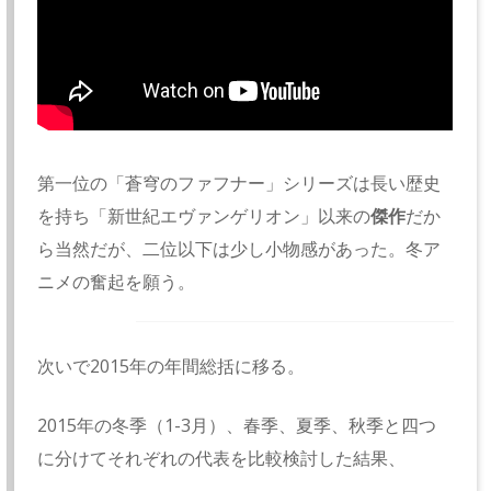
第一位の「蒼穹のファフナー」シリーズは長い歴史
を持ち「新世紀エヴァンゲリオン」以来の
傑作
だか
ら当然だが、二位以下は少し小物感があった。冬ア
ニメの奮起を願う。
次いで2015年の年間総括に移る。
2015年の冬季（1-3月）、春季、夏季、秋季と四つ
に分けてそれぞれの代表を比較検討した結果、