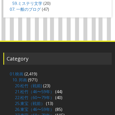
59.ミステリ文学
(20)
07. 一般のブログ
(47)
Category
01.映画
(2,419)
10. 邦画
(971)
20.松竹（戦前)
(23)
21.松竹（46〜59年）
(44)
22.松竹（60〜79年）
(40)
25.東宝（戦前）
(13)
26.東宝（46〜59年）
(85)