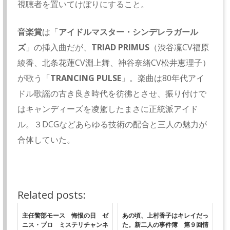
視聴者を置いてけぼりにすること。
音楽賞
は「
アイドルマスター・シンデレラガール
ズ
」の挿入曲だが、
TRIAD PRIMUS
（渋谷凜CV福原
綾香、北条花蓮CV淵上舞、神谷奈緒CV松井恵理子）
が歌う「
TRANCING PULSE
」。楽曲は80年代アイ
ドル歌謡の古き良き時代を彷彿とさせ、振り付けで
はキャンディーズを凌駕したまさに正統派アイド
ル。３DCGなどあらゆる技術の配合と三人の魅力が
合体していた。
Related posts:
主任警部モース 悔恨の日 ゼ
あの頃、上村香子はキレイだっ
ニス・プロ ミステリチャンネ
た。新二人の事件簿 第９回情