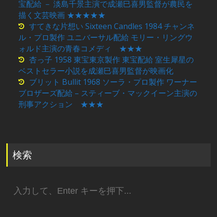
宝配給 － 淡島千景主演で成瀬巳喜男監督が農民を
描く文芸映画 ★★★★★
すてきな片想い Sixteen Candles 1984 チャンネ
ル・プロ製作 ユニバーサル配給 モリー・リングウ
ォルド主演の青春コメディ ★★★
杏っ子 1958 東宝東京製作 東宝配給 室生犀星の
ベストセラー小説を成瀬巳喜男監督が映画化
ブリット Bullit 1968 ソーラ・プロ製作 ワーナー
ブロザーズ配給 – スティーブ・マックイーン主演の
刑事アクション ★★★
検索
検
索: