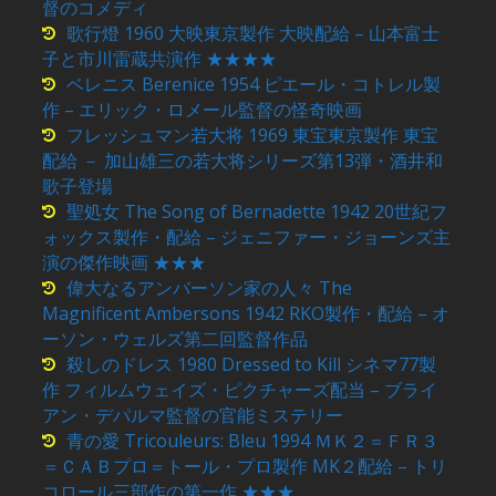
督のコメディ
歌行燈 1960 大映東京製作 大映配給 – 山本富士
子と市川雷蔵共演作 ★★★★
ベレニス Berenice 1954 ピエール・コトレル製
作 – エリック・ロメール監督の怪奇映画
フレッシュマン若大将 1969 東宝東京製作 東宝
配給 － 加山雄三の若大将シリーズ第13弾・酒井和
歌子登場
聖処女 The Song of Bernadette 1942 20世紀フ
ォックス製作・配給 – ジェニファー・ジョーンズ主
演の傑作映画 ★★★
偉大なるアンバーソン家の人々 The
Magnificent Ambersons 1942 RKO製作・配給 – オ
ーソン・ウェルズ第二回監督作品
殺しのドレス 1980 Dressed to Kill シネマ77製
作 フィルムウェイズ・ピクチャーズ配当 – ブライ
アン・デパルマ監督の官能ミステリー
青の愛 Tricouleurs: Bleu 1994 ＭＫ２＝ＦＲ３
＝ＣＡＢプロ＝トール・プロ製作 MK２配給 – トリ
コロール三部作の第一作 ★★★