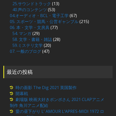
25.サウンドトラック
(13)
40.声のコンテンツ
(53)
04.オーディオ・BCL・電子工学
(67)
05. スポーツ・競馬・公営ギャンブル
(215)
06. 本・文学・文房具
(77)
54. マンガ
(29)
58. 文学・書籍・雑誌
(28)
59.ミステリ文学
(20)
07. 一般のブログ
(47)
最近の投稿
時の面影 The Dig 2021 英国製作
開幕戦
劇場版 映画大好きポンポさん 2021 CLAPアニメ
制作 角川アニメ配給
愛の昼下がり L’ AMOUR L’APRES-MIDI 1972 ロ