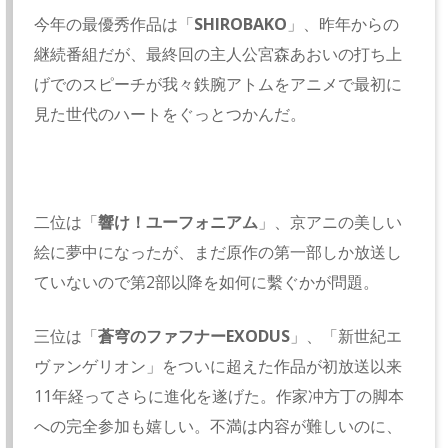
今年の最優秀作品は「
SHIROBAKO
」、昨年からの
継続番組だが、最終回の主人公宮森あおいの打ち上
げでのスピーチが我々鉄腕アトムをアニメで最初に
見た世代のハートをぐっとつかんだ。
二位は「
響け！ユーフォニアム
」、京アニの美しい
絵に夢中になったが、まだ原作の第一部しか放送し
ていないので第2部以降を如何に繫ぐかが問題。
三位は「
蒼穹のファフナーEXODUS
」、「新世紀エ
ヴァンゲリオン」をついに超えた作品が初放送以来
11年経ってさらに進化を遂げた。作家冲方丁の脚本
への完全参加も嬉しい。不満は内容が難しいのに、