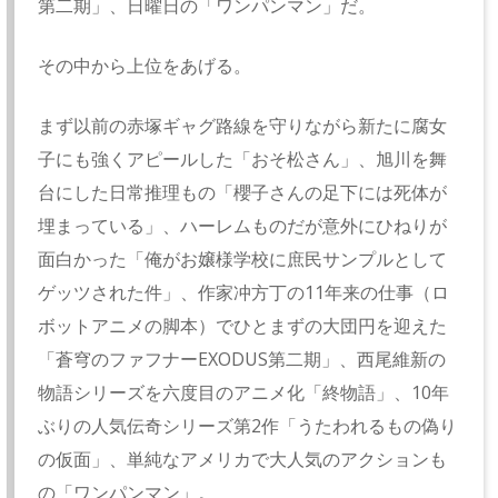
第二期」、日曜日の「ワンパンマン」だ。
その中から上位をあげる。
まず以前の赤塚ギャグ路線を守りながら新たに腐女
子にも強くアピールした「おそ松さん」、旭川を舞
台にした日常推理もの「櫻子さんの足下には死体が
埋まっている」、ハーレムものだが意外にひねりが
面白かった「俺がお嬢様学校に庶民サンプルとして
ゲッツされた件」、作家冲方丁の11年来の仕事（ロ
ボットアニメの脚本）でひとまずの大団円を迎えた
「蒼穹のファフナーEXODUS第二期」、西尾維新の
物語シリーズを六度目のアニメ化「終物語」、10年
ぶりの人気伝奇シリーズ第2作「うたわれるもの偽り
の仮面」、単純なアメリカで大人気のアクションも
の「ワンパンマン」。