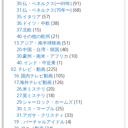
30.仏・ベネルクス(〜69年)
(91)
31.仏・ベネルクス(70年〜)
(68)
35.イタリア
(57)
36.ドイツ・中欧
(38)
37.北欧
(15)
40.その他の欧州
(21)
13.アジア・南半球映画
(51)
20.中国・台湾・韓国
(40)
30.豪州・南米・アフリカ
(10)
40. インド・中近東
(1)
02. テレビ・動画
(225)
16. 国内テレビ動画
(105)
17.海外テレビ動画
(126)
26.米ミステリ
(20)
27.英ミステリ
(18)
29.シャーロック・ホームズ
(11)
30.ミス・マープル
(25)
31.アガサ・クリスティ
(33)
19．バーチャルアイドル
(4)