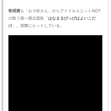
歌唱賞
も「おそ松さん」からアイドルユニットA応P
の歌う第一期主題歌「
はなまるぴっぴはよいこだ
け
」。実際にヒットしている。