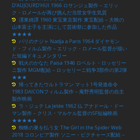
D’AUJOURD’HUI 1966 ロサンジュ製作 – エリッ
ク・ロメールが再び挑んだ当世女学生気質
濹東綺譚 1960 東宝東京製作 東宝配給 – 大映の
山本富士子を主演にして芸術祭に参加した作品
★★★★
パリのナジャ Nadja a Paris 1964 ダイヤモン
ド・フィルム製作 – エリック・ロメール監督が描い
た短編ドキュメンタリー
戦火のかなた Paisa 1946 ロベルト・ロッセリー
ニ製作 MGM配給 – ロッセリーニ戦争3部作の第2弾
★★★
帰ってきたウルトラマン マット1号発進命令
1983 DAICONフィルム製作 – 庵野秀明監督の自主
製作映画
ラ・ジュテ La Jetée 1962 仏 アナドール・ドー
マン製作 – クリス・マルケル監督のSF短編映画
★★★★★
蜘蛛の巣を払う女 The Girl in the Spider Web
2018 コロンビア製作 ソニー・ピクチャーズ配給 –