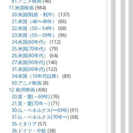
81.アニメ映画
(46)
11.米国映画
(984)
20.米国(戦前・戦中）
(137)
21.米国（46〜49年）
(66)
22.米国（50～54年）
(68)
23.米国（55～59年）
(96)
24.米国(60年代）
(112)
25.米国(70年代）
(79)
26.米国(80年代）
(64)
27.米国(90年代)
(140)
31.米国(00年代)
(122)
34.米国（10年代以降）
(89)
50.アニメ映画
(8)
12. 欧州映画
(436)
20.英・愛(～69年)
(76)
21.英・愛(70年～)
(71)
30.仏・ベネルクス(〜69年)
(91)
31.仏・ベネルクス(70年〜)
(68)
35.イタリア
(57)
36.ドイツ・中欧
(38)