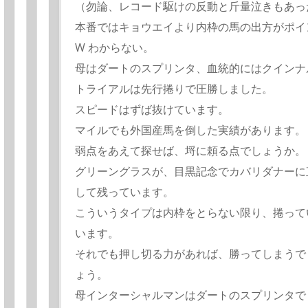
（勿論、レコード駆けの反動と斤量泣きもあっ
本番ではキョウエイより内枠の馬の出方がポイ
W わからない。
母はダートのスプリンタ、血統的にはクインナ
トライアルは先行捲りで圧勝しました。
スピードはずば抜けています。
マイルでも外国産馬を倒した実績があります。
弱点をあえて探せば、埒に頼る点でしょうか。
グリーングラスが、目黒記念でカバリダナーに
して残っています。
こういうタイプは内枠をとらない限り、捲って
います。
それでも押し切る力があれば、勝ってしまうで
ょう。
母インターシャルマンはダートのスプリンタで