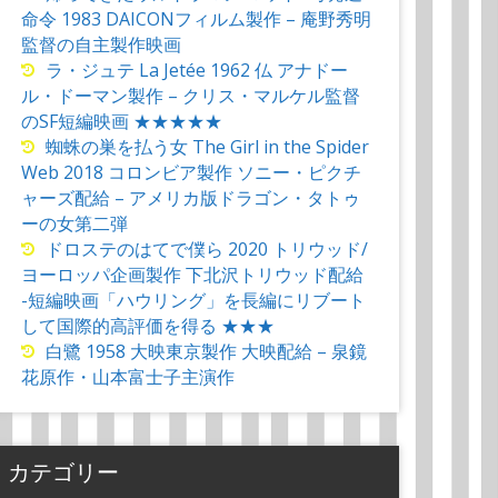
命令 1983 DAICONフィルム製作 – 庵野秀明
監督の自主製作映画
ラ・ジュテ La Jetée 1962 仏 アナドー
ル・ドーマン製作 – クリス・マルケル監督
のSF短編映画 ★★★★★
蜘蛛の巣を払う女 The Girl in the Spider
Web 2018 コロンビア製作 ソニー・ピクチ
ャーズ配給 – アメリカ版ドラゴン・タトゥ
ーの女第二弾
ドロステのはてで僕ら 2020 トリウッド/
ヨーロッパ企画製作 下北沢トリウッド配給
-短編映画「ハウリング」を長編にリブート
して国際的高評価を得る ★★★
白鷺 1958 大映東京製作 大映配給 – 泉鏡
花原作・山本富士子主演作
カテゴリー