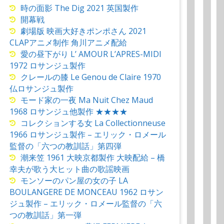
時の面影 The Dig 2021 英国製作
開幕戦
劇場版 映画大好きポンポさん 2021
CLAPアニメ制作 角川アニメ配給
愛の昼下がり L’ AMOUR L’APRES-MIDI
1972 ロサンジュ製作
クレールの膝 Le Genou de Claire 1970
仏ロサンジュ製作
モード家の一夜 Ma Nuit Chez Maud
1968 ロサンジュ他製作 ★★★★
コレクションする女 La Collectionneuse
1966 ロサンジュ製作 – エリック・ロメール
監督の「六つの教訓話」第四弾
潮来笠 1961 大映京都製作 大映配給 – 橋
幸夫が歌う大ヒット曲の歌謡映画
モンソーのパン屋の女の子 LA
BOULANGERE DE MONCEAU 1962 ロサン
ジュ製作 – エリック・ロメール監督の「六
つの教訓話」第一弾