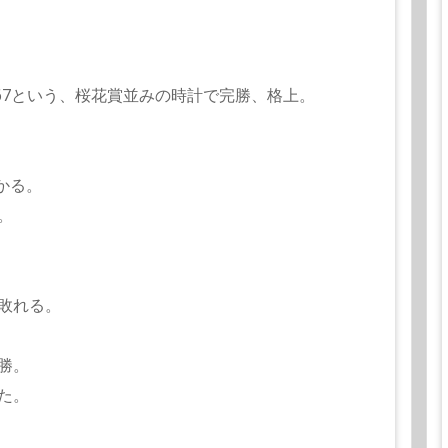
367という、桜花賞並みの時計で完勝、格上。
かる。
。
敗れる。
勝。
た。