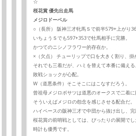
☆
桜花賞 優先出走馬
メジロドーベル
○（長所） 阪神三才牝馬Ｓで前半579+上がり
いちょうＳでも597+353で牡馬相手に完勝。
かつてのニシノフラワー的存在か。
×（欠点） チューリップで口を大きく割り、掛
それでも三着だが、ハミを替えて本番に備える
敗戦ショックが心配。
W（道悪条件）そこそこにはこなすだろう。
曾祖母メジロボサツは道悪のオークスで二着に
そういえばメジロの怨念を感じさせる配合だ。
ハイペースの阪神三才で中団から抜け出し、完
桜花賞の前哨戦としては、ぴったりの展開でし
時計も優秀です。