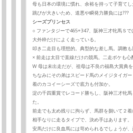
母も日本の環境に慣れ、余裕を持って子育てし
跳びが大きいため、道悪や瞬発力勝負には???
シーズプリンセス
○ ファンタジーで465+347、阪神三才牝馬
大外枠だけによく走っている。
叩き二走目も理想的。典型的な差し馬。調教も
× 前走は太目で直線だけの競馬。二走ボケも心
W 母は未出走だが、祖母は不良の福島大賞典
ちなみにその弟はスピード馬のメイジタイガー
着のカコイーシーズで底力も付加か。
淀の千四重賞でレコード勝ちし、阪神三才牝馬
た。
前走でも太め残りに拘らず、馬群を捌いて２着
相手なりに走るタイプで、決め手はあります。
安馬だけに良血馬には苛められるでしょうが、