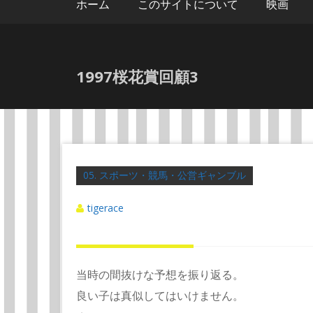
ホーム
このサイトについて
映画
1997桜花賞回顧3
05. スポーツ・競馬・公営ギャンブル
tigerace
当時の間抜けな予想を振り返る。
良い子は真似してはいけません。