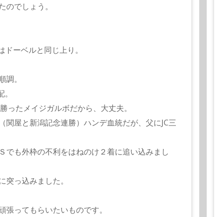
たのでしょう。
Ｓではドーベルと同じ上り。
順調。
配。
を勝ったメイジガルボだから、大丈夫。
（関屋と新潟記念連勝）ハンデ血統だが、父にJC三
Ｓでも外枠の不利をはねのけ２着に追い込みまし
に突っ込みました。
頑張ってもらいたいものです。