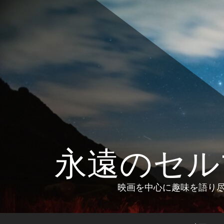
コ
ン
テ
ン
ツ
へ
ス
キ
ッ
プ
永遠のセル
映画を中心に趣味を語り尽く