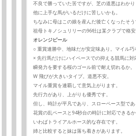
不良で勝っていた筈ですが、芝の道悪はわかり
他に上手な馬がいるだけに苦しいかも。
ちなみに母はこの娘を産んだ後亡くなったそう
祖母トキノシュリリーの96牡は某クラブで格
オレンジピール
○ 重賞連勝中、地味だが安定味あり。マイル巧
× 先行馬だけにハイペースでの抑える競馬に対
瞬発力を要する桜のゴール前で耐え切れるか。
W 飛びが大きいタイプ。道悪不安。
マイル重賞を連覇して意気上がります。
先行力があり、上がりも優秀です。
但し、時計が平凡であり、スローペース型であ
花賞の乱ペースと94秒台の時計に対応できる
いわばトライアルホース的な存在です。
姉と比較すると妹は落ち着きがあります。