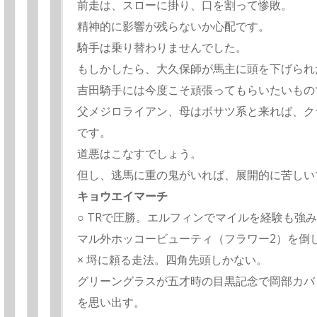
前走は、スローに掛り、口を割って惨敗。
精神的に影響が残らないか心配です。
騎手は乗り替わりませんでした。
もしかしたら、大久保師が馬主に頭を下げられ
吉田騎手には今度こそ頑張ってもらいたいもの
父メジロライアン、母はボサツ系と来れば、ク
です。
道悪はこなすでしょう。
但し、逃馬に重の鬼がいれば、展開的に苦しい
キョウエイマーチ
○ TRで圧勝。エルフィンでマイルを経験も強
マル外ホッコービューティ（フラワー2）を倒
× 埒に頼る走法。四角先頭しかない。
グリーングラスが五才時の目黒記念で岡部カバ
を思い出す。