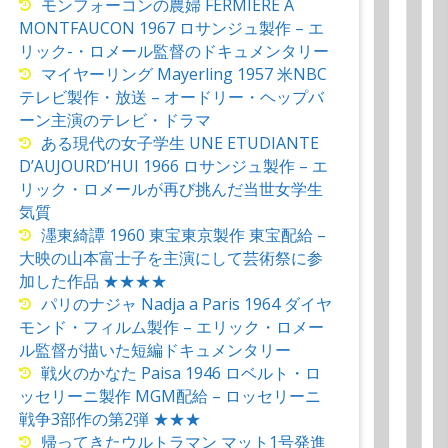
モンフォーコンの農婦 FERMIERE A
MONTFAUCON 1967 ロサンジュ製作 – エ
リック-・ロメール監督のドキュメンタリー
マイヤーリング Mayerling 1957 米NBC
テレビ製作・放送 – オードリー・ヘップバ
ーン主演のテレビ・ドラマ
ある現代の女子学生 UNE ETUDIANTE
D’AUJOURD’HUI 1966 ロサンジュ製作 – エ
リック・ロメールが再び挑んだ当世女学生
気質
濹東綺譚 1960 東宝東京製作 東宝配給 –
大映の山本富士子を主演にして芸術祭に参
加した作品 ★★★★
パリのナジャ Nadja a Paris 1964 ダイヤ
モンド・フィルム製作 – エリック・ロメー
ル監督が描いた短編ドキュメンタリー
戦火のかなた Paisa 1946 ロベルト・ロ
ッセリーニ製作 MGM配給 – ロッセリーニ
戦争3部作の第2弾 ★★★
帰ってきたウルトラマン マット1号発進