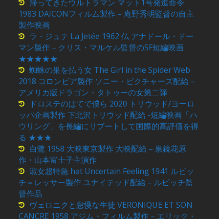
帰ってきたウルトラマン マット1号発進命令
1983 DAICONフィルム製作 – 庵野秀明監督の自主
製作映画
ラ・ジュテ La Jetée 1962 仏 アナドール・ドー
マン製作 – クリス・マルケル監督のSF短編映画
★★★★★
蜘蛛の巣を払う女 The Girl in the Spider Web
2018 コロンビア製作 ソニー・ピクチャーズ配給 –
アメリカ版ドラゴン・タトゥーの女第二弾
ドロステのはてで僕ら 2020 トリウッド/ヨーロ
ッパ企画製作 下北沢トリウッド配給 -短編映画「ハ
ウリング」を長編にリブートして国際的高評価を得
る ★★★
白鷺 1958 大映東京製作 大映配給 – 泉鏡花原
作・山本富士子主演作
淑女超特急 hat Uncertain Feeling 1941 ルビッ
チ＝レッサー製作 ユナイテッド配給 – ルビッチ監
督作品
ヴェロニクと怠慢な生徒 VERONIQUE ET SON
CANCRE 1958 アジム・フィルム製作 – エリック・