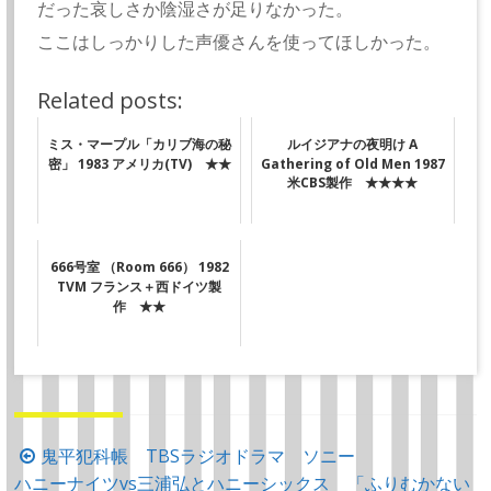
だった哀しさか陰湿さが足りなかった。
ここはしっかりした声優さんを使ってほしかった。
Related posts:
ミス・マープル「カリブ海の秘
ルイジアナの夜明け A
密」 1983 アメリカ(TV) ★★
Gathering of Old Men 1987
米CBS製作 ★★★★
666号室 （Room 666） 1982
TVM フランス＋西ドイツ製
作 ★★
投
鬼平犯科帳 TBSラジオドラマ ソニー
ハニーナイツvs三浦弘とハニーシックス 「ふりむかない
稿