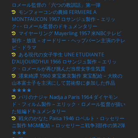
ロメール監督の「六つの教訓話」第一弾
モンフォーコンの農婦 FERMIERE A
MONTFAUCON 1967 ロサンジュ製作 – エリッ
ク-・ロメール監督のドキュメンタリー
マイヤーリング Mayerling 1957 米NBCテレビ
製作・放送 – オードリー・ヘップバーン主演のテレ
ビ・ドラマ
ある現代の女子学生 UNE ETUDIANTE
D’AUJOURD’HUI 1966 ロサンジュ製作 – エリッ
ク・ロメールが再び挑んだ当世女学生気質
濹東綺譚 1960 東宝東京製作 東宝配給 – 大映の
山本富士子を主演にして芸術祭に参加した作品
★★★★
パリのナジャ Nadja a Paris 1964 ダイヤモン
ド・フィルム製作 – エリック・ロメール監督が描い
た短編ドキュメンタリー
戦火のかなた Paisa 1946 ロベルト・ロッセリー
ニ製作 MGM配給 – ロッセリーニ戦争3部作の第2弾
★★★