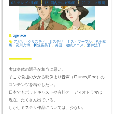
02. テレビ・動画
16. 国内テレビ動画
20. アニメ動画
tigerace
アガサ・クリスティ
ミステリ
ミス・マープル
八千草
、
、
、
薫
及川光博
折笠富美子
英国
連続アニメ
酒井法子
、
、
、
、
、
実は身体の調子が相当に悪い。
そこで負担のかかる映像より音声（iTunes,iPod）の
コンテンツを増やしたい。
日本でもポッドキャストや有料オーディオドラマは
現在、たくさん出ている。
しかしミステリ作品については、少ない。