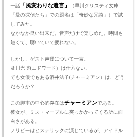
「風変わりな遺言」
一話
（早川クリスティ文庫
「愛の探偵たち」での題名は「奇妙な冗談」）で試
してみた。
なかなか良い出来だ。音声だけで楽しめた。時間も
短くて、聴いていて疲れない。
しかし、ゲスト声優について一言。
及川光博(エドワード）は仕方ない。
でも女優でもある酒井法子(チャーミアン）は、どう
だろうか？
チャーミアン
この脚本の中心的存在は
である。
彼女が、ミス・マープルに突っかかってくる所に面
白さがある。
ノリピーはヒステリックに演じているが、アイドル