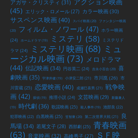
アクション映画
アガサ・クリスティ
(31)
(45)
カラー映画
(30)
エリック・ロメール
(27)
サスペンス映画
(40)
スパイ映画
(20)
ファンタジー映画
フィルム・ノワール
(47)
ホラー映画
(20)
ミステリ
(58)
(24)
ミステリド
ホームドラマ
(19)
ミュ
ミステリ映画
(68)
ラマ
(24)
ージカル映画
(73)
メロドラマ
(44)
喜
伝記映画
(34)
円谷英二
(24)
吉永小百合
(20)
劇映画
(35)
市川崑
(26)
市
小津安二郎
(21)
宇津井健
(19)
戦争映
恋愛映画
(40)
川雷蔵
(25)
成瀬巳喜男
(21)
画
(42)
文芸映画
(29)
推理小説
(24)
探偵
(19)
新藤兼人
時代劇
(36)
歌謡映画
(25)
池部良
(22)
(19)
殺人事件
(19)
良
白黒映画
(25)
犯罪映画
(22)
第二次世界大戦
(21)
笠智衆
(20)
青春映画
馬場
(34)
若尾文子
(28)
西部劇
(25)
(63)
ＳＦ映
音楽映画
(32)
高峰秀子
(27)