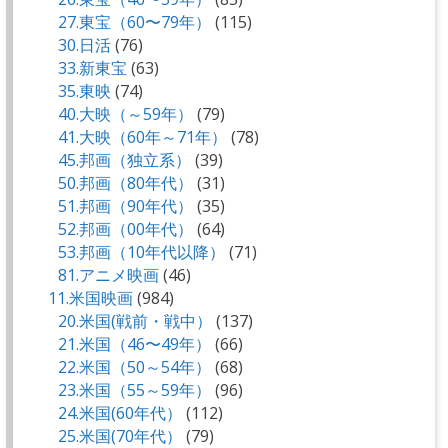
27.東宝（60〜79年）
(115)
30.日活
(76)
33.新東宝
(63)
35.東映
(74)
40.大映（～59年）
(79)
41.大映（60年～71年）
(78)
45.邦画（独立系）
(39)
50.邦画（80年代）
(31)
51.邦画（90年代）
(35)
52.邦画（00年代）
(64)
53.邦画（10年代以降）
(71)
81.アニメ映画
(46)
11.米国映画
(984)
20.米国(戦前・戦中）
(137)
21.米国（46〜49年）
(66)
22.米国（50～54年）
(68)
23.米国（55～59年）
(96)
24.米国(60年代）
(112)
25.米国(70年代）
(79)