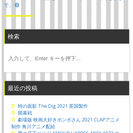
で」
ナ
ビ
ゲ
ー
検索
シ
ョ
検
ン
索:
最近の投稿
時の面影 The Dig 2021 英国製作
開幕戦
劇場版 映画大好きポンポさん 2021 CLAPアニメ
制作 角川アニメ配給