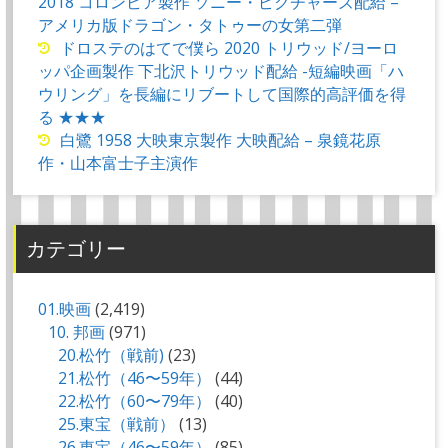
2018 コロンビア製作 ソニー・ピクチャーズ配給 –
アメリカ版ドラゴン・タトゥーの女第二弾
ドロステのはてで僕ら 2020 トリウッド/ヨーロ
ッパ企画製作 下北沢トリウッド配給 -短編映画「ハ
ウリング」を長編にリブートして国際的高評価を得
る ★★★
白鷺 1958 大映東京製作 大映配給 – 泉鏡花原
作・山本富士子主演作
カテゴリー
01.映画
(2,419)
10. 邦画
(971)
20.松竹（戦前)
(23)
21.松竹（46〜59年）
(44)
22.松竹（60〜79年）
(40)
25.東宝（戦前）
(13)
26.東宝（46〜59年）
(85)