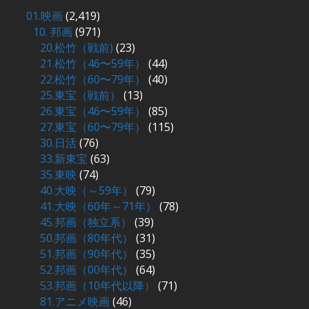
01.映画
(2,419)
10. 邦画
(971)
20.松竹（戦前)
(23)
21.松竹（46〜59年）
(44)
22.松竹（60〜79年）
(40)
25.東宝（戦前）
(13)
26.東宝（46〜59年）
(85)
27.東宝（60〜79年）
(115)
30.日活
(76)
33.新東宝
(63)
35.東映
(74)
40.大映（～59年）
(79)
41.大映（60年～71年）
(78)
45.邦画（独立系）
(39)
50.邦画（80年代）
(31)
51.邦画（90年代）
(35)
52.邦画（00年代）
(64)
53.邦画（10年代以降）
(71)
81.アニメ映画
(46)