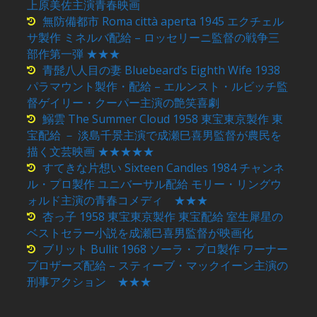
上原美佐主演青春映画
無防備都市 Roma città aperta 1945 エクチェル
サ製作 ミネルバ配給 – ロッセリーニ監督の戦争三
部作第一弾 ★★★
青髭八人目の妻 Bluebeard’s Eighth Wife 1938
パラマウント製作・配給 – エルンスト・ルビッチ監
督ゲイリー・クーパー主演の艶笑喜劇
鰯雲 The Summer Cloud 1958 東宝東京製作 東
宝配給 － 淡島千景主演で成瀬巳喜男監督が農民を
描く文芸映画 ★★★★★
すてきな片想い Sixteen Candles 1984 チャンネ
ル・プロ製作 ユニバーサル配給 モリー・リングウ
ォルド主演の青春コメディ ★★★
杏っ子 1958 東宝東京製作 東宝配給 室生犀星の
ベストセラー小説を成瀬巳喜男監督が映画化
ブリット Bullit 1968 ソーラ・プロ製作 ワーナー
ブロザーズ配給 – スティーブ・マックイーン主演の
刑事アクション ★★★