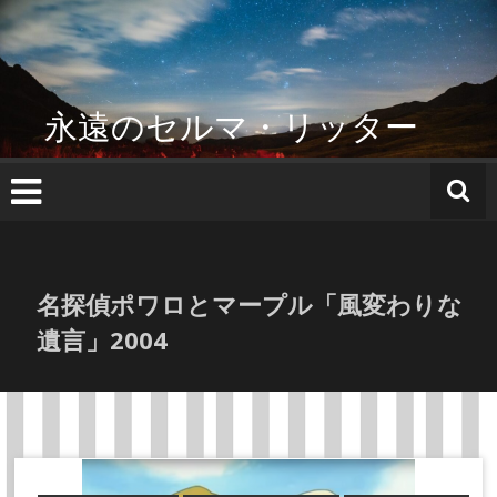
コ
ン
テ
ン
ツ
永遠のセルマ・リッター
へ
ス
キ
ッ
プ
名探偵ポワロとマープル「風変わりな
遺言」2004