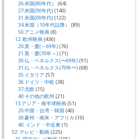
26.米国(80年代）
(64)
27.米国(90年代)
(140)
31.米国(00年代)
(122)
34.米国（10年代以降）
(89)
50.アニメ映画
(8)
12. 欧州映画
(436)
20.英・愛(～69年)
(76)
21.英・愛(70年～)
(71)
30.仏・ベネルクス(〜69年)
(91)
31.仏・ベネルクス(70年〜)
(68)
35.イタリア
(57)
36.ドイツ・中欧
(38)
37.北欧
(15)
40.その他の欧州
(21)
13.アジア・南半球映画
(51)
20.中国・台湾・韓国
(40)
30.豪州・南米・アフリカ
(10)
40. インド・中近東
(1)
02. テレビ・動画
(225)
16. 国内テレビ動画
(105)