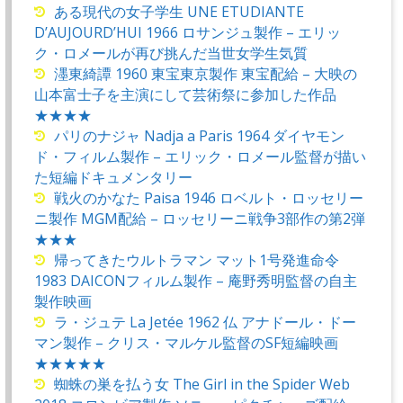
ある現代の女子学生 UNE ETUDIANTE
D’AUJOURD’HUI 1966 ロサンジュ製作 – エリッ
ク・ロメールが再び挑んだ当世女学生気質
濹東綺譚 1960 東宝東京製作 東宝配給 – 大映の
山本富士子を主演にして芸術祭に参加した作品
★★★★
パリのナジャ Nadja a Paris 1964 ダイヤモン
ド・フィルム製作 – エリック・ロメール監督が描い
た短編ドキュメンタリー
戦火のかなた Paisa 1946 ロベルト・ロッセリー
ニ製作 MGM配給 – ロッセリーニ戦争3部作の第2弾
★★★
帰ってきたウルトラマン マット1号発進命令
1983 DAICONフィルム製作 – 庵野秀明監督の自主
製作映画
ラ・ジュテ La Jetée 1962 仏 アナドール・ドー
マン製作 – クリス・マルケル監督のSF短編映画
★★★★★
蜘蛛の巣を払う女 The Girl in the Spider Web