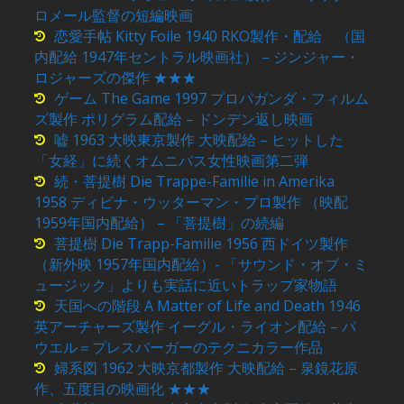
ロメール監督の短編映画
恋愛手帖 Kitty Foile 1940 RKO製作・配給 （国
内配給 1947年セントラル映画社） – ジンジャー・
ロジャーズの傑作 ★★★
ゲーム The Game 1997 プロパガンダ・フィルム
ズ製作 ポリグラム配給 – ドンデン返し映画
嘘 1963 大映東京製作 大映配給 – ヒットした
「女経」に続くオムニバス女性映画第二弾
続・菩提樹 Die Trappe-Familie in Amerika
1958 ディビナ・ウッターマン・プロ製作 （映配
1959年国内配給） – 「菩提樹」の続編
菩提樹 Die Trapp-Familie 1956 西ドイツ製作
（新外映 1957年国内配給）- 「サウンド・オブ・ミ
ュージック」よりも実話に近いトラップ家物語
天国への階段 A Matter of Life and Death 1946
英アーチャーズ製作 イーグル・ライオン配給 – パ
ウエル＝プレスバーガーのテクニカラー作品
婦系図 1962 大映京都製作 大映配給 – 泉鏡花原
作、五度目の映画化 ★★★