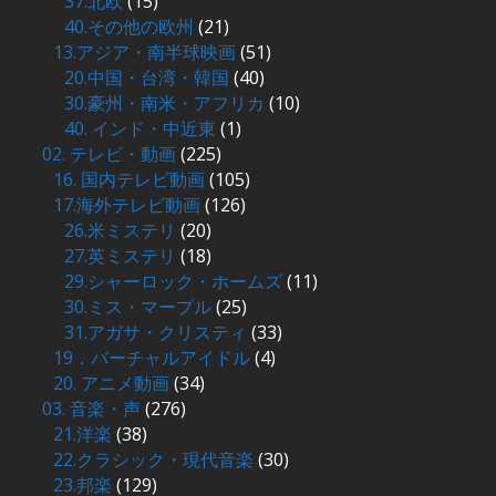
37.北欧
(15)
40.その他の欧州
(21)
13.アジア・南半球映画
(51)
20.中国・台湾・韓国
(40)
30.豪州・南米・アフリカ
(10)
40. インド・中近東
(1)
02. テレビ・動画
(225)
16. 国内テレビ動画
(105)
17.海外テレビ動画
(126)
26.米ミステリ
(20)
27.英ミステリ
(18)
29.シャーロック・ホームズ
(11)
30.ミス・マープル
(25)
31.アガサ・クリスティ
(33)
19．バーチャルアイドル
(4)
20. アニメ動画
(34)
03. 音楽・声
(276)
21.洋楽
(38)
22.クラシック・現代音楽
(30)
23.邦楽
(129)