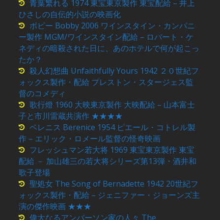
青葉繁れる 1974 東宝東京製作 東宝配給 – 井上
ひさしの自伝的小説の映画化
ボビー Bobby 2006 ワインスタイン・カンパニ
ー製作 MGM/ワインスタイン配給 – ロバート・ケ
ネディの暗殺された日に、あのホテルで何が起こっ
たか？
殺人幻想曲 Unfaithfully Yours 1942 ２０世紀フ
ォックス製作・配給 プレストン・スタージェス監
督のコメディ
歌行燈 1960 大映東京製作 大映配給 – 山本富士
子と市川雷蔵共演作 ★★★★
ベレニス Berenice 1954 ピエール・コトレル製
作 – エリック・ロメール監督の怪奇映画
フレッシュマン若大将 1969 東宝東京製作 東宝
配給 － 加山雄三の若大将シリーズ第13弾・酒井和
歌子登場
聖処女 The Song of Bernadette 1942 20世紀フ
ォックス製作・配給 – ジェニファー・ジョーンズ主
演の傑作映画 ★★★
偉大なるアンバーソン家の人々 The