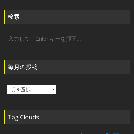
検索
検
索:
毎月の投稿
毎
月
の
投
稿
Tag Clouds