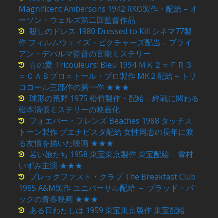
Magnificent Ambersons 1942 RKO製作・配給 – オ
ーソン・ウェルズ第二回監督作品
殺しのドレス 1980 Dressed to Kill シネマ77製
作 フィルムウェイズ・ピクチャーズ配当 – ブライ
アン・デパルマ監督の官能ミステリー
青の愛 Tricouleurs: Bleu 1994 ＭＫ２＝ＦＲ３
＝ＣＡＢプロ＝トール・プロ製作 MK２配給 – トリ
コロール三部作の第一作 ★★★
球形の荒野 1975 松竹製作・配給 – 終戦に関わる
松本清張ミステリーの映画化
フォエバー・フレンズ Beaches 1988 タッチス
トーン製作 ブエナビスタ配給 女性同志の長年に渡
る友情を描いた映画 ★★★
若い娘たち 1958 東宝東京製作 東宝配給 – 雪村
いずみ主演 ★★★
ブレックファスト・クラブ The Breakfast Club
1985 A&M製作 ユニバーサル配給 － ブラッド・パ
ックの青春映画 ★★★
ある日わたしは 1959 東宝東京製作 東宝配給 －