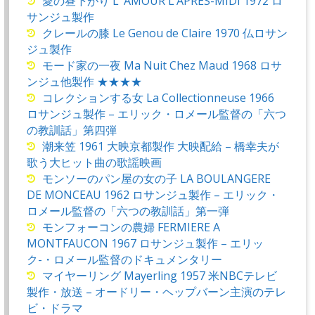
愛の昼下がり L’ AMOUR L’APRES-MIDI 1972 ロ
サンジュ製作
クレールの膝 Le Genou de Claire 1970 仏ロサン
ジュ製作
モード家の一夜 Ma Nuit Chez Maud 1968 ロサ
ンジュ他製作 ★★★★
コレクションする女 La Collectionneuse 1966
ロサンジュ製作 – エリック・ロメール監督の「六つ
の教訓話」第四弾
潮来笠 1961 大映京都製作 大映配給 – 橋幸夫が
歌う大ヒット曲の歌謡映画
モンソーのパン屋の女の子 LA BOULANGERE
DE MONCEAU 1962 ロサンジュ製作 – エリック・
ロメール監督の「六つの教訓話」第一弾
モンフォーコンの農婦 FERMIERE A
MONTFAUCON 1967 ロサンジュ製作 – エリッ
ク-・ロメール監督のドキュメンタリー
マイヤーリング Mayerling 1957 米NBCテレビ
製作・放送 – オードリー・ヘップバーン主演のテレ
ビ・ドラマ