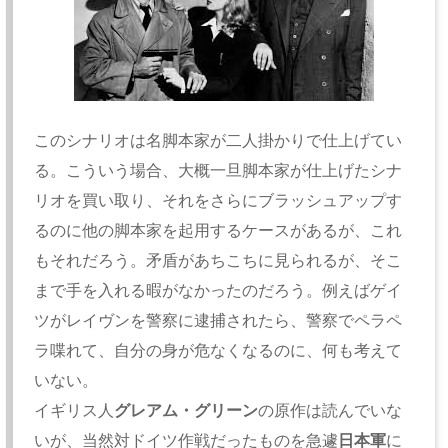
このシナリオは名脚本家が二人掛かりで仕上げてい
る。
こういう場合、大概一旦脚本家が仕上げたシナ
リオを買い取り、
それをさらにブラッシュアップす
るのに他の脚本家を起用するケー
スがあるが、これ
もそれだろう。矛盾があちこちに見られるが、
そこ
まで手を入れる暇がなかったのだろう。
例えばゲイ
ツがレイヴンを警察に逮捕されたら、
警察でペラペ
ラ喋れて、自分の身が危なくなるのに、
何も考えて
いない。
イギリス人
グレアム・グリーン
の原作は読んでいな
いが、
当然対ドイツ作戦だったものを急遽
日本軍
に