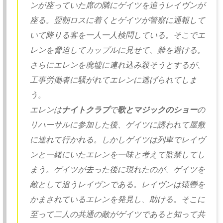
ンが座っていた席の隣にゲイツを追うレイヴンが
座る。
翌朝ロスに着くとゲイツが警察に通報して
いて降りる客を一人一人
検問している。そこでエ
レンを脅迫してカップルに見せて、
難を避ける。
さらにエレンを廃墟に連れ込み殺そうとするが、
工事労働者に騒がれてエレンに逃げられてしま
う。
エレンは
ナイトクラブ
で
歌とマジックのショー
の
リハーサルに参加した後、
ゲイツに誘われて屋敷
に連れて行かれる。
しかしゲイツは列車でレイヴ
ンと一緒にいたエレンを一味と考えて
監禁してし
まう。ゲイツが去った後に現れたのが、
ゲイツを
敵として追うレイヴンである。
レイヴンは猿轡を
かまされているエレンを発見し、助ける。
そこに
至って二人の共通の敵がゲイツであると知って共