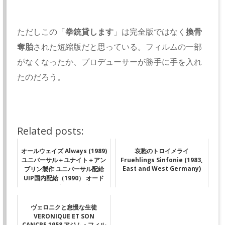
ただしこの「
拳銃貸します
」は完全版ではなく
換骨
奪胎
された短縮版だと思っている。フィルムの一部
がなくなったか、プロデューサーが勝手に手を入れ
たのだろう。
Related posts:
オールウェイズ Always (1989)
哀愁のトロイメライ
ユニバーサル＋ユナイト＋アン
Fruehlings Sinfonie (1983,
East and West Germany)
ブリン製作 ユニバーサル配給
UIP国内配給（1990） オード
リー・ヘップバーンの遺作
★★★★
ヴェロニクと怠慢な生徒
VERONIQUE ET SON
CANCRE 1958 アジム・フィル