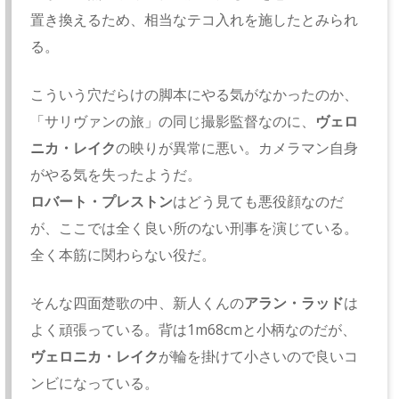
置き換えるため、
相当なテコ入れを施したとみられ
る。
こういう穴だらけの脚本にやる気がなかったのか、
「
サリヴァンの旅」の同じ撮影監督なのに、
ヴェロ
ニカ・
レイク
の映りが異常に悪い。
カメラマン自身
がやる気を失ったようだ。
ロバート・プレストン
はどう見ても悪役顔なのだ
が、
ここでは全く良い所のない刑事を演じている。
全く本筋に関わらない役だ。
そんな四面楚歌の中、新人くんの
アラン・
ラッド
は
よく頑張っている。背は1m68cmと小柄なのだが、
ヴェロニカ・
レイク
が輪を掛けて小さいので良いコ
ンビになっている。