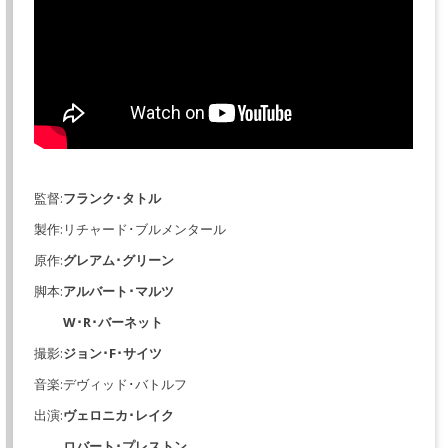
監督:
フランク･タトル
製作:リチャード･ブルメンタール
原作:
グレアム･グリーン
脚本:
アルバート･マルツ
W･R･バーネット
撮影:
ジョン･F･サイツ
音楽:デヴィッド･バトルフ
出演:
ヴェロニカ･レイク
ロバート･プレストン