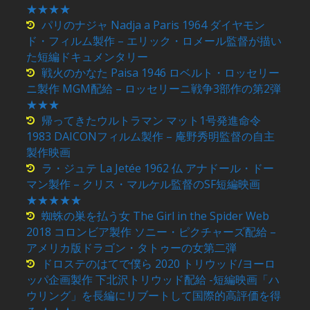
★★★★
パリのナジャ Nadja a Paris 1964 ダイヤモン
ド・フィルム製作 – エリック・ロメール監督が描い
た短編ドキュメンタリー
戦火のかなた Paisa 1946 ロベルト・ロッセリー
ニ製作 MGM配給 – ロッセリーニ戦争3部作の第2弾
★★★
帰ってきたウルトラマン マット1号発進命令
1983 DAICONフィルム製作 – 庵野秀明監督の自主
製作映画
ラ・ジュテ La Jetée 1962 仏 アナドール・ドー
マン製作 – クリス・マルケル監督のSF短編映画
★★★★★
蜘蛛の巣を払う女 The Girl in the Spider Web
2018 コロンビア製作 ソニー・ピクチャーズ配給 –
アメリカ版ドラゴン・タトゥーの女第二弾
ドロステのはてで僕ら 2020 トリウッド/ヨーロ
ッパ企画製作 下北沢トリウッド配給 -短編映画「ハ
ウリング」を長編にリブートして国際的高評価を得