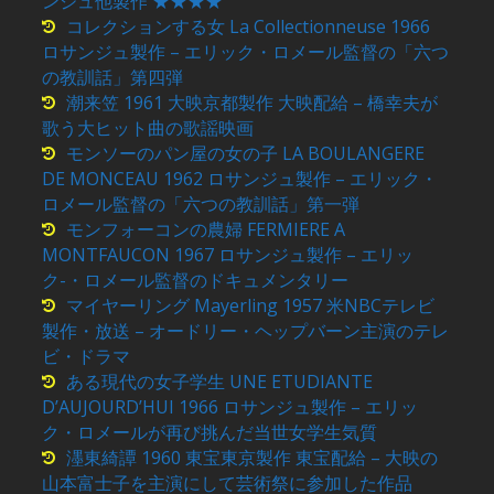
ンジュ他製作 ★★★★
コレクションする女 La Collectionneuse 1966
ロサンジュ製作 – エリック・ロメール監督の「六つ
の教訓話」第四弾
潮来笠 1961 大映京都製作 大映配給 – 橋幸夫が
歌う大ヒット曲の歌謡映画
モンソーのパン屋の女の子 LA BOULANGERE
DE MONCEAU 1962 ロサンジュ製作 – エリック・
ロメール監督の「六つの教訓話」第一弾
モンフォーコンの農婦 FERMIERE A
MONTFAUCON 1967 ロサンジュ製作 – エリッ
ク-・ロメール監督のドキュメンタリー
マイヤーリング Mayerling 1957 米NBCテレビ
製作・放送 – オードリー・ヘップバーン主演のテレ
ビ・ドラマ
ある現代の女子学生 UNE ETUDIANTE
D’AUJOURD’HUI 1966 ロサンジュ製作 – エリッ
ク・ロメールが再び挑んだ当世女学生気質
濹東綺譚 1960 東宝東京製作 東宝配給 – 大映の
山本富士子を主演にして芸術祭に参加した作品