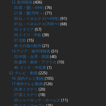
12. 欧州映画
(436)
20.英・愛(～69年)
(76)
21.英・愛(70年～)
(71)
30.仏・ベネルクス(〜69年)
(91)
31.仏・ベネルクス(70年〜)
(68)
35.イタリア
(57)
36.ドイツ・中欧
(38)
37.北欧
(15)
40.その他の欧州
(21)
13.アジア・南半球映画
(51)
20.中国・台湾・韓国
(40)
30.豪州・南米・アフリカ
(10)
40. インド・中近東
(1)
02. テレビ・動画
(225)
16. 国内テレビ動画
(105)
17.海外テレビ動画
(126)
26.米ミステリ
(20)
27.英ミステリ
(18)
29.シャーロック・ホームズ
(11)
30.ミス・マープル
(25)