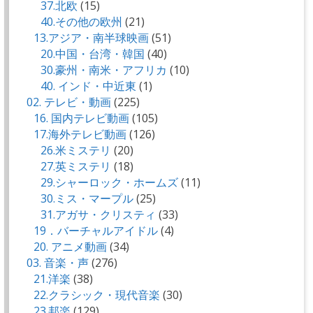
37.北欧
(15)
40.その他の欧州
(21)
13.アジア・南半球映画
(51)
20.中国・台湾・韓国
(40)
30.豪州・南米・アフリカ
(10)
40. インド・中近東
(1)
02. テレビ・動画
(225)
16. 国内テレビ動画
(105)
17.海外テレビ動画
(126)
26.米ミステリ
(20)
27.英ミステリ
(18)
29.シャーロック・ホームズ
(11)
30.ミス・マープル
(25)
31.アガサ・クリスティ
(33)
19．バーチャルアイドル
(4)
20. アニメ動画
(34)
03. 音楽・声
(276)
21.洋楽
(38)
22.クラシック・現代音楽
(30)
23.邦楽
(129)