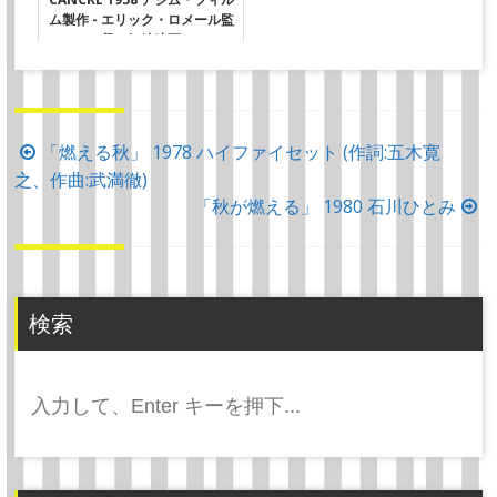
ム製作 - エリック・ロメール監
督の短編映画
投
「燃える秋」 1978 ハイファイセット (作詞:五木寛
之、作曲:武満徹)
稿
「秋が燃える」 1980 石川ひとみ
ナ
ビ
ゲ
ー
検索
シ
ョ
検
ン
索: