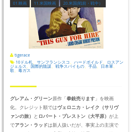
01.映画
11.米国映画
20.米国(戦前・戦中）
tigerace
10ドル札
サンフランシスコ
ハードボイルド
ロスアン
、
、
、
ジェルス
国際的陰謀
戦争スパイもの
手品
日本軍
、
、
、
、
、
歌
毒ガス
、
グレアム・グリーン
原作「
拳銃売ります
」を映画
化。
クレジット順では
ヴェロニカ・レイク（サリヴ
ァンの旅）
と
ロバート・
プレストン（大平原）
が上
で
アラン・ラッド
は新人扱いだが、
事実上の主演で