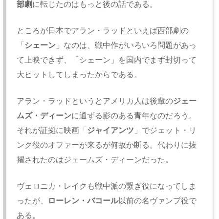
部劇
に転じたのはもっと後の話である。
ところが日本でアラン・ラッドといえば西部劇の
「
シェーン
」
なのは、戦中作がいろいろ問題があっ
て上映できず、「シェーン」
を国内でまず封切って
大ヒットしてしまったからである。
アラン・ラッドというとアメリカ人は後輩の
ジェー
ムズ・
ディーン
に通ずる影のある青年なのだろう。
それが証拠に映画「
ジャイアンツ
」でジェット・
リ
ンク役のオファーが来るが何故か断る。
代わりに抜
擢されたのはジェームズ・ディーンだった。
ヴェロニカ・レイクも戦中派の繋ぎ役になってしま
ったが、
ローレン・バコール
以前の名ヴァンプ役で
ある。