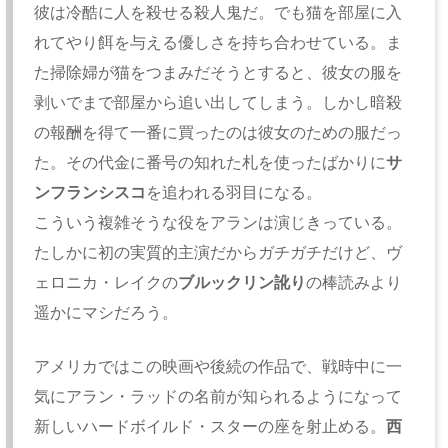
彼は冷酷に人を殺せる殺人鬼だ。
でも猫を部屋に入
れてやり餌を与える優しさを持ち合わせている。
ま
た掃除婦が猫をつまみだそうとすると、
彼女の服を
剥いでまで部屋から追い出してしまう。
しかし暗殺
の報酬を得て一番に買ったのは彼女のための服だっ
た。
その代金に番号の知れた札を使ったばかりに
サ
ンフランシスコ
を追
われる羽目になる。
こういう複雑そうな役をアランは演じきっている。
たしかに初の実質的主演だからガチガチだけど、ヴ
ェロニカ・
レイクの
ブルックリン訛り
の棒読みより
遥かにマシだろう。
アメリカではこの映画や後続の作品で、戦時中に一
気にアラン・
ラッドの名前が知られるようになって
新しいハードボイルド・
スターの座を射止める。
西