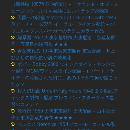
（新外映 1957年国内配給）- 「サウンド・オブ・ミ
ュージック」よりも実話に近いトラップ家物語
天国への階段 A Matter of Life and Death 1946
英アーチャーズ製作 イーグル・ライオン配給 – パ
ウエル＝プレスバーガーのテクニカラー作品
婦系図 1962 大映京都製作 大映配給 – 泉鏡花原
作、五度目の映画化 ★★★
青葉繁れる 1974 東宝東京製作 東宝配給 – 井上
ひさしの自伝的小説の映画化
ボビー Bobby 2006 ワインスタイン・カンパニ
ー製作 MGM/ワインスタイン配給 – ロバート・ケ
ネディの暗殺された日に、あのホテルで何が起こっ
たか？
殺人幻想曲 Unfaithfully Yours 1942 ２０世紀フ
ォックス製作・配給 プレストン・スタージェス監
督のコメディ
歌行燈 1960 大映東京製作 大映配給 – 山本富士
子と市川雷蔵共演作 ★★★★
ベレニス Berenice 1954 ピエール・コトレル製