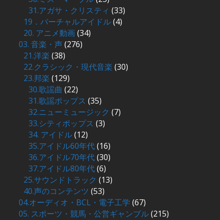
31.アガサ・クリスティ
(33)
19．バーチャルアイドル
(4)
20. アニメ動画
(34)
03. 音楽・声
(276)
21.洋楽
(38)
22.クラシック・現代音楽
(30)
23.邦楽
(129)
30.歌謡曲
(22)
31.歌謡ポップス
(35)
32.ニューミュージック
(7)
33.シティポップス
(3)
34. アイドル
(12)
35.アイドル60年代
(16)
36.アイドル70年代
(30)
37.アイドル80年代
(6)
25.サウンドトラック
(13)
40.声のコンテンツ
(53)
04.オーディオ・BCL・電子工学
(67)
05. スポーツ・競馬・公営ギャンブル
(215)