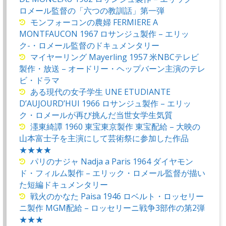
ロメール監督の「六つの教訓話」第一弾
モンフォーコンの農婦 FERMIERE A
MONTFAUCON 1967 ロサンジュ製作 – エリッ
ク-・ロメール監督のドキュメンタリー
マイヤーリング Mayerling 1957 米NBCテレビ
製作・放送 – オードリー・ヘップバーン主演のテレ
ビ・ドラマ
ある現代の女子学生 UNE ETUDIANTE
D’AUJOURD’HUI 1966 ロサンジュ製作 – エリッ
ク・ロメールが再び挑んだ当世女学生気質
濹東綺譚 1960 東宝東京製作 東宝配給 – 大映の
山本富士子を主演にして芸術祭に参加した作品
★★★★
パリのナジャ Nadja a Paris 1964 ダイヤモン
ド・フィルム製作 – エリック・ロメール監督が描い
た短編ドキュメンタリー
戦火のかなた Paisa 1946 ロベルト・ロッセリー
ニ製作 MGM配給 – ロッセリーニ戦争3部作の第2弾
★★★