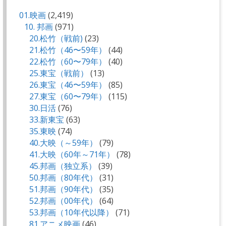
01.映画
(2,419)
10. 邦画
(971)
20.松竹（戦前)
(23)
21.松竹（46〜59年）
(44)
22.松竹（60〜79年）
(40)
25.東宝（戦前）
(13)
26.東宝（46〜59年）
(85)
27.東宝（60〜79年）
(115)
30.日活
(76)
33.新東宝
(63)
35.東映
(74)
40.大映（～59年）
(79)
41.大映（60年～71年）
(78)
45.邦画（独立系）
(39)
50.邦画（80年代）
(31)
51.邦画（90年代）
(35)
52.邦画（00年代）
(64)
53.邦画（10年代以降）
(71)
81.アニメ映画
(46)