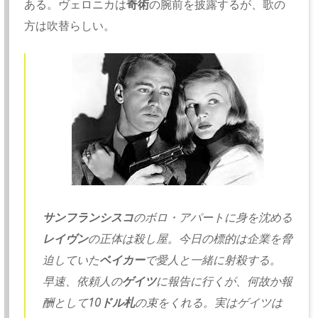
ある。ヴェロニカは
奇術
の腕前を披露するが、歌の
方は吹替らしい。
サンフランシスコ
のボロ・
アパートに身を沈める
レイヴン
の正体は殺し屋。
今日の標的は企業を脅
迫していた
ベイカー
で愛人と一緒に射殺する
。
早速、依頼人の
ゲイツ
に報告に行くが、
何故か報
酬として
10ドル札
の束をくれる。
実はゲイツは