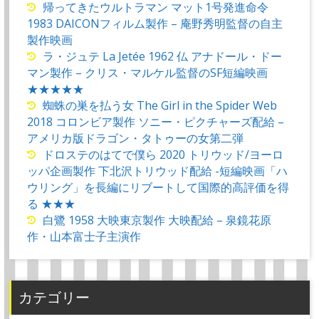
帰ってきたウルトラマン マット1号発進命令
1983 DAICONフィルム製作 – 庵野秀明監督の自主
製作映画
ラ・ジュテ La Jetée 1962 仏 アナドール・ドー
マン製作 – クリス・マルケル監督のSF短編映画
★★★★★
蜘蛛の巣を払う女 The Girl in the Spider Web
2018 コロンビア製作 ソニー・ピクチャーズ配給 –
アメリカ版ドラゴン・タトゥーの女第二弾
ドロステのはてで僕ら 2020 トリウッド/ヨーロ
ッパ企画製作 下北沢トリウッド配給 -短編映画「ハ
ウリング」を長編にリブートして国際的高評価を得
る ★★★
白鷺 1958 大映東京製作 大映配給 – 泉鏡花原
作・山本富士子主演作
カテゴリー