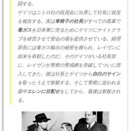
闘する。
ゲイツはニトロ社の役員会に出席して社長に状況
を報告する。
実は
車椅子の社長
がすべての黒幕で
毒ガス
を日本軍に売るためにゲイツにナ
イトクラ
ブを経営させて密会の場を提供させている。
経理
部長には毒ガス輸出の秘密を握られ、
レイヴンに
始末を依頼したのだ。
そのゲイツがいる社長室
に、レイヴンが警察の警戒網を突破してついに突
入してきた。
彼は社長とゲイツから
自白のサイン
を取ったうえで射殺する。
そして警察に追われる
最中
エレンに目配せ
をしてから、
最後は射殺され
る。