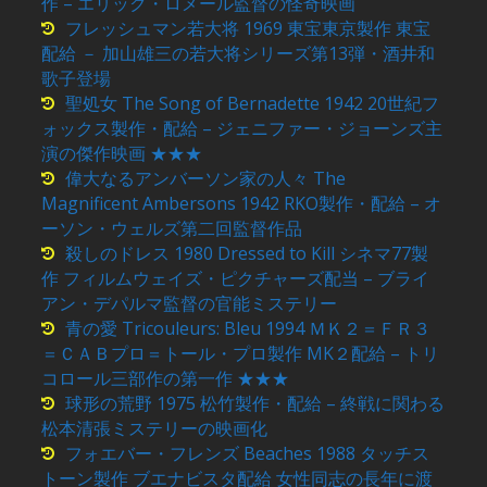
作 – エリック・ロメール監督の怪奇映画
フレッシュマン若大将 1969 東宝東京製作 東宝
配給 － 加山雄三の若大将シリーズ第13弾・酒井和
歌子登場
聖処女 The Song of Bernadette 1942 20世紀フ
ォックス製作・配給 – ジェニファー・ジョーンズ主
演の傑作映画 ★★★
偉大なるアンバーソン家の人々 The
Magnificent Ambersons 1942 RKO製作・配給 – オ
ーソン・ウェルズ第二回監督作品
殺しのドレス 1980 Dressed to Kill シネマ77製
作 フィルムウェイズ・ピクチャーズ配当 – ブライ
アン・デパルマ監督の官能ミステリー
青の愛 Tricouleurs: Bleu 1994 ＭＫ２＝ＦＲ３
＝ＣＡＢプロ＝トール・プロ製作 MK２配給 – トリ
コロール三部作の第一作 ★★★
球形の荒野 1975 松竹製作・配給 – 終戦に関わる
松本清張ミステリーの映画化
フォエバー・フレンズ Beaches 1988 タッチス
トーン製作 ブエナビスタ配給 女性同志の長年に渡