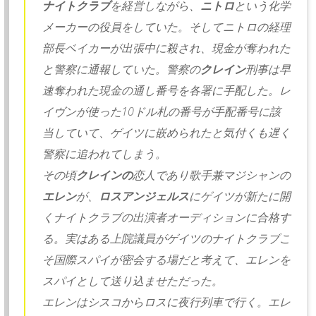
ナイトクラブ
を経営しながら、
ニトロ
という化学
メーカーの役員をしていた。
そしてニトロの経理
部長ベイカーが出張中に殺され、
現金が奪われた
と警察に通報していた。
警察の
クレイン
刑事は早
速奪われた現金の通し番号を各署に手配し
た。
レ
イヴンが使った10ドル札の番号が手配番号に該
当していて、
ゲイツに嵌められたと気付くも遅く
警察に追われてしまう。
その頃
クレインの
恋人であり歌手兼マジシャンの
エレン
が、
ロスアンジェルス
にゲイツが新たに開
くナイトクラブの出演者オー
ディションに合格す
る。
実はある上院議員がゲイツのナイトクラブこ
そ国際スパイが密会す
る場だと考えて、
エレンを
スパイとして送り込ませただった。
エレンはシスコからロスに夜行列車で行く。
エレ