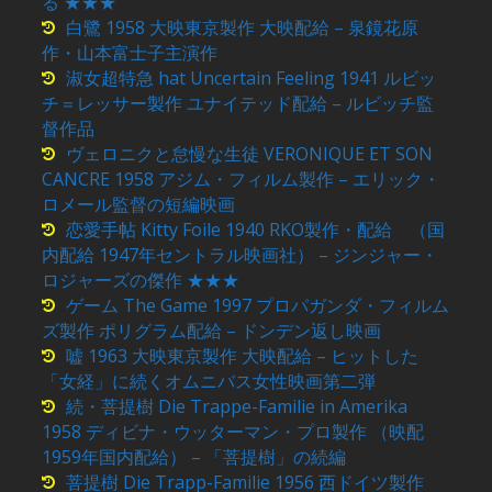
る ★★★
白鷺 1958 大映東京製作 大映配給 – 泉鏡花原
作・山本富士子主演作
淑女超特急 hat Uncertain Feeling 1941 ルビッ
チ＝レッサー製作 ユナイテッド配給 – ルビッチ監
督作品
ヴェロニクと怠慢な生徒 VERONIQUE ET SON
CANCRE 1958 アジム・フィルム製作 – エリック・
ロメール監督の短編映画
恋愛手帖 Kitty Foile 1940 RKO製作・配給 （国
内配給 1947年セントラル映画社） – ジンジャー・
ロジャーズの傑作 ★★★
ゲーム The Game 1997 プロパガンダ・フィルム
ズ製作 ポリグラム配給 – ドンデン返し映画
嘘 1963 大映東京製作 大映配給 – ヒットした
「女経」に続くオムニバス女性映画第二弾
続・菩提樹 Die Trappe-Familie in Amerika
1958 ディビナ・ウッターマン・プロ製作 （映配
1959年国内配給） – 「菩提樹」の続編
菩提樹 Die Trapp-Familie 1956 西ドイツ製作