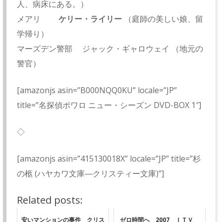
人、病床にある。）
メアリ
ケリー・ライリー
（庭師の美しい娘、留
学帰り）
マーズデン警部 ジャック・ギャロウェイ （地元の
警官）
[amazonjs asin=”B000NQQ0KU” locale=”JP”
title=”名探偵ポワロ ニュー・シーズン DVD-BOX 1″]
◇
[amazonjs asin=”415130018X” locale=”JP” title=”杉
の柩 (ハヤカワ文庫―クリスティー文庫)”]
Related posts:
安いマンションの事件 クリス
ゼロ時間へ 2007 ＩＴＶ