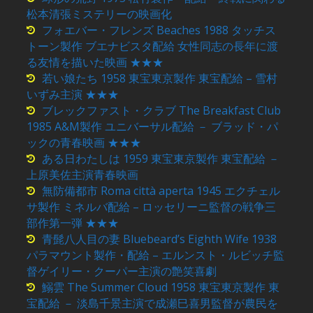
松本清張ミステリーの映画化
フォエバー・フレンズ Beaches 1988 タッチス
トーン製作 ブエナビスタ配給 女性同志の長年に渡
る友情を描いた映画 ★★★
若い娘たち 1958 東宝東京製作 東宝配給 – 雪村
いずみ主演 ★★★
ブレックファスト・クラブ The Breakfast Club
1985 A&M製作 ユニバーサル配給 － ブラッド・パ
ックの青春映画 ★★★
ある日わたしは 1959 東宝東京製作 東宝配給 －
上原美佐主演青春映画
無防備都市 Roma città aperta 1945 エクチェル
サ製作 ミネルバ配給 – ロッセリーニ監督の戦争三
部作第一弾 ★★★
青髭八人目の妻 Bluebeard’s Eighth Wife 1938
パラマウント製作・配給 – エルンスト・ルビッチ監
督ゲイリー・クーパー主演の艶笑喜劇
鰯雲 The Summer Cloud 1958 東宝東京製作 東
宝配給 － 淡島千景主演で成瀬巳喜男監督が農民を