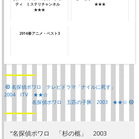
ティ ミステリチャンネル
★★★
★★★
2016春アニメ・ベスト3
投
名探偵ポワロ テレビドラマ「ナイルに死す」
2004 ITV ★★☆
稿
名探偵ポワロ 五匹の子豚 2003 ★★☆
ナ
ビ
ゲ
ー
“
名探偵ポワロ 「杉の柩」 2003