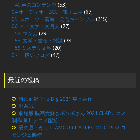
40.声のコンテンツ
(53)
04.オーディオ・BCL・電子工学
(67)
05. スポーツ・競馬・公営ギャンブル
(215)
06. 本・文学・文房具
(77)
54. マンガ
(29)
58. 文学・書籍・雑誌
(28)
59.ミステリ文学
(20)
07. 一般のブログ
(47)
最近の投稿
時の面影 The Dig 2021 英国製作
開幕戦
劇場版 映画大好きポンポさん 2021 CLAPアニメ
制作 角川アニメ配給
愛の昼下がり L’ AMOUR L’APRES-MIDI 1972 ロ
サンジュ製作