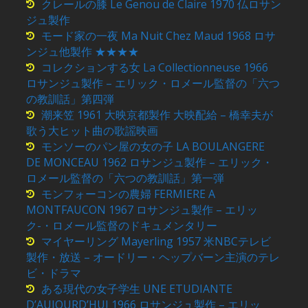
クレールの膝 Le Genou de Claire 1970 仏ロサン
ジュ製作
モード家の一夜 Ma Nuit Chez Maud 1968 ロサ
ンジュ他製作 ★★★★
コレクションする女 La Collectionneuse 1966
ロサンジュ製作 – エリック・ロメール監督の「六つ
の教訓話」第四弾
潮来笠 1961 大映京都製作 大映配給 – 橋幸夫が
歌う大ヒット曲の歌謡映画
モンソーのパン屋の女の子 LA BOULANGERE
DE MONCEAU 1962 ロサンジュ製作 – エリック・
ロメール監督の「六つの教訓話」第一弾
モンフォーコンの農婦 FERMIERE A
MONTFAUCON 1967 ロサンジュ製作 – エリッ
ク-・ロメール監督のドキュメンタリー
マイヤーリング Mayerling 1957 米NBCテレビ
製作・放送 – オードリー・ヘップバーン主演のテレ
ビ・ドラマ
ある現代の女子学生 UNE ETUDIANTE
D’AUJOURD’HUI 1966 ロサンジュ製作 – エリッ