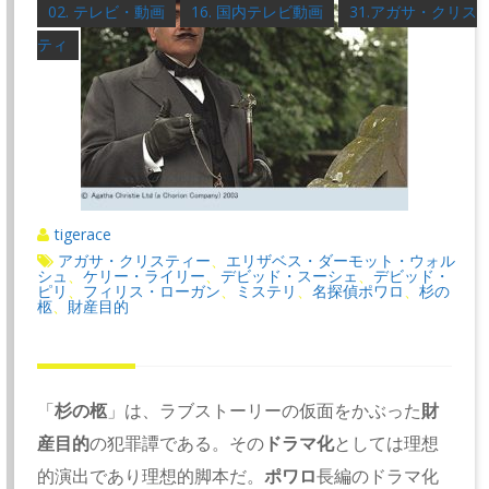
02. テレビ・動画
16. 国内テレビ動画
31.アガサ・クリス
ティ
tigerace
アガサ・クリスティー
エリザベス・ダーモット・ウォル
、
シュ
ケリー・ライリー
デビッド・スーシェ
デビッド・
、
、
、
ピリ
フィリス・ローガン
ミステリ
名探偵ポワロ
杉の
、
、
、
、
柩
財産目的
、
「
杉の柩
」は、ラブストーリーの仮面をかぶった
財
産目的
の犯罪譚である。その
ドラマ化
としては理想
的演出であり理想的脚本だ。
ポワロ
長編のドラマ化