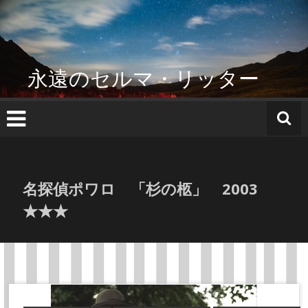
コ
ン
テ
ン
ツ
永遠のセルマ・リッター
へ
ス
キ
ッ
プ
名探偵ポワロ 「杉の柩」 2003
★★★