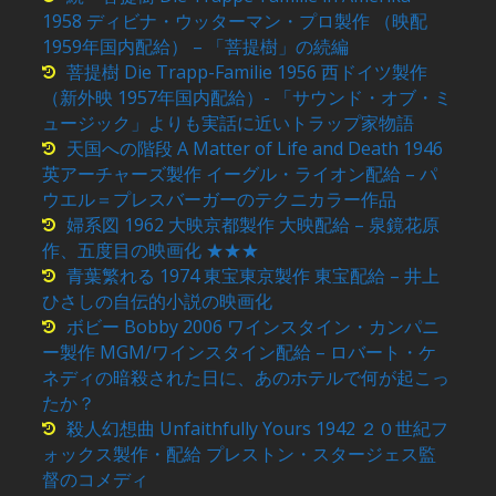
1958 ディビナ・ウッターマン・プロ製作 （映配
1959年国内配給） – 「菩提樹」の続編
菩提樹 Die Trapp-Familie 1956 西ドイツ製作
（新外映 1957年国内配給）- 「サウンド・オブ・ミ
ュージック」よりも実話に近いトラップ家物語
天国への階段 A Matter of Life and Death 1946
英アーチャーズ製作 イーグル・ライオン配給 – パ
ウエル＝プレスバーガーのテクニカラー作品
婦系図 1962 大映京都製作 大映配給 – 泉鏡花原
作、五度目の映画化 ★★★
青葉繁れる 1974 東宝東京製作 東宝配給 – 井上
ひさしの自伝的小説の映画化
ボビー Bobby 2006 ワインスタイン・カンパニ
ー製作 MGM/ワインスタイン配給 – ロバート・ケ
ネディの暗殺された日に、あのホテルで何が起こっ
たか？
殺人幻想曲 Unfaithfully Yours 1942 ２０世紀フ
ォックス製作・配給 プレストン・スタージェス監
督のコメディ