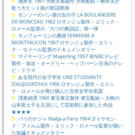
潮来笠 1961 大映京都製作 大映配給 – 橋幸夫が
歌う大ヒット曲の歌謡映画
モンソーのパン屋の女の子 LA BOULANGERE
DE MONCEAU 1962 ロサンジュ製作 – エリック・
ロメール監督の「六つの教訓話」第一弾
モンフォーコンの農婦 FERMIERE A
MONTFAUCON 1967 ロサンジュ製作 – エリッ
ク-・ロメール監督のドキュメンタリー
マイヤーリング Mayerling 1957 米NBCテレビ
製作・放送 – オードリー・ヘップバーン主演のテレ
ビ・ドラマ
ある現代の女子学生 UNE ETUDIANTE
D’AUJOURD’HUI 1966 ロサンジュ製作 – エリッ
ク・ロメールが再び挑んだ当世女学生気質
濹東綺譚 1960 東宝東京製作 東宝配給 – 大映の
山本富士子を主演にして芸術祭に参加した作品
★★★★
パリのナジャ Nadja a Paris 1964 ダイヤモン
ド・フィルム製作 – エリック・ロメール監督が描い
た短編ドキュメンタリー