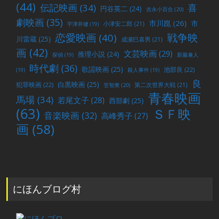
(44)
喜
伝記映画
(34)
円谷英二
(24)
吉永小百合
(20)
劇映画
(35)
市川崑
(26)
市
小津安二郎
(21)
宇津井健
(19)
戦争映
恋愛映画
(40)
川雷蔵
(25)
成瀬巳喜男
(21)
画
(42)
文芸映画
(29)
推理小説
(24)
探偵
(19)
新藤兼人
時代劇
(36)
歌謡映画
(25)
池部良
(22)
(19)
殺人事件
(19)
良
白黒映画
(25)
犯罪映画
(22)
第二次世界大戦
(21)
笠智衆
(20)
青春映画
馬場
(34)
若尾文子
(28)
西部劇
(25)
(63)
ＳＦ映
音楽映画
(32)
高峰秀子
(27)
画
(58)
にほんブログ村