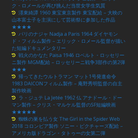
ク・ロメールが再び挑んだ当世女学生気質
濹東綺譚 1960 東宝東京製作 東宝配給 – 大映の
山本富士子を主演にして芸術祭に参加した作品
★★★★
パリのナジャ Nadja a Paris 1964 ダイヤモン
ド・フィルム製作 – エリック・ロメール監督が描い
た短編ドキュメンタリー
戦火のかなた Paisa 1946 ロベルト・ロッセリー
ニ製作 MGM配給 – ロッセリーニ戦争3部作の第2弾
★★★
帰ってきたウルトラマン マット1号発進命令
1983 DAICONフィルム製作 – 庵野秀明監督の自主
製作映画
ラ・ジュテ La Jetée 1962 仏 アナドール・ドー
マン製作 – クリス・マルケル監督のSF短編映画
★★★★★
蜘蛛の巣を払う女 The Girl in the Spider Web
2018 コロンビア製作 ソニー・ピクチャーズ配給 –
アメリカ版ドラゴン・タトゥーの女第二弾