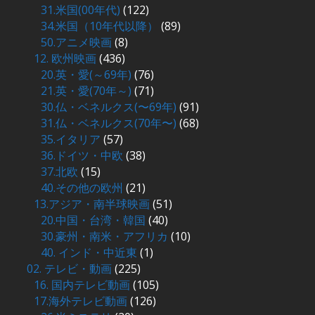
31.米国(00年代)
(122)
34.米国（10年代以降）
(89)
50.アニメ映画
(8)
12. 欧州映画
(436)
20.英・愛(～69年)
(76)
21.英・愛(70年～)
(71)
30.仏・ベネルクス(〜69年)
(91)
31.仏・ベネルクス(70年〜)
(68)
35.イタリア
(57)
36.ドイツ・中欧
(38)
37.北欧
(15)
40.その他の欧州
(21)
13.アジア・南半球映画
(51)
20.中国・台湾・韓国
(40)
30.豪州・南米・アフリカ
(10)
40. インド・中近東
(1)
02. テレビ・動画
(225)
16. 国内テレビ動画
(105)
17.海外テレビ動画
(126)