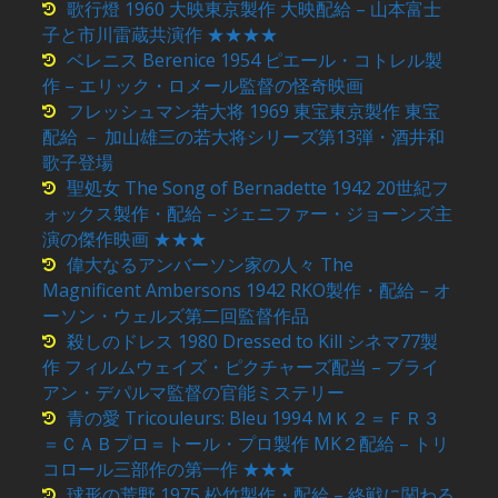
歌行燈 1960 大映東京製作 大映配給 – 山本富士
子と市川雷蔵共演作 ★★★★
ベレニス Berenice 1954 ピエール・コトレル製
作 – エリック・ロメール監督の怪奇映画
フレッシュマン若大将 1969 東宝東京製作 東宝
配給 － 加山雄三の若大将シリーズ第13弾・酒井和
歌子登場
聖処女 The Song of Bernadette 1942 20世紀フ
ォックス製作・配給 – ジェニファー・ジョーンズ主
演の傑作映画 ★★★
偉大なるアンバーソン家の人々 The
Magnificent Ambersons 1942 RKO製作・配給 – オ
ーソン・ウェルズ第二回監督作品
殺しのドレス 1980 Dressed to Kill シネマ77製
作 フィルムウェイズ・ピクチャーズ配当 – ブライ
アン・デパルマ監督の官能ミステリー
青の愛 Tricouleurs: Bleu 1994 ＭＫ２＝ＦＲ３
＝ＣＡＢプロ＝トール・プロ製作 MK２配給 – トリ
コロール三部作の第一作 ★★★
球形の荒野 1975 松竹製作・配給 – 終戦に関わる