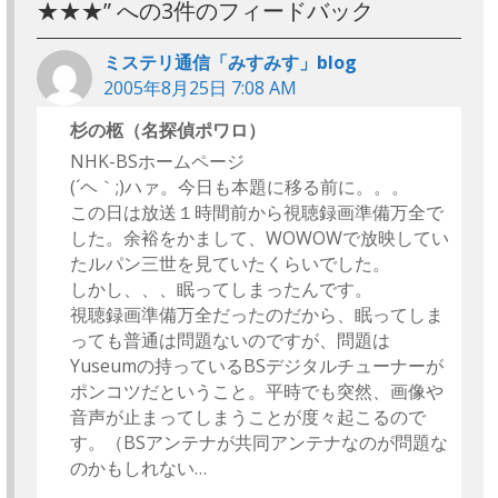
シ
★★★
” への3件のフィードバック
ョ
ン
ミステリ通信「みすみす」blog
2005年8月25日 7:08 AM
杉の柩（名探偵ポワロ）
NHK-BSホームページ
(´ヘ｀;)ハァ。今日も本題に移る前に。。。
この日は放送１時間前から視聴録画準備万全で
した。余裕をかまして、WOWOWで放映してい
たルパン三世を見ていたくらいでした。
しかし、、、眠ってしまったんです。
視聴録画準備万全だったのだから、眠ってしま
っても普通は問題ないのですが、問題は
Yuseumの持っているBSデジタルチューナーが
ポンコツだということ。平時でも突然、画像や
音声が止まってしまうことが度々起こるので
す。（BSアンテナが共同アンテナなのが問題な
のかもしれない…