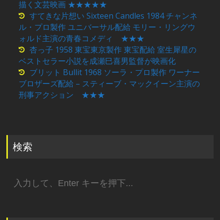
描く文芸映画 ★★★★★
すてきな片想い Sixteen Candles 1984 チャンネ
ル・プロ製作 ユニバーサル配給 モリー・リングウ
ォルド主演の青春コメディ ★★★
杏っ子 1958 東宝東京製作 東宝配給 室生犀星の
ベストセラー小説を成瀬巳喜男監督が映画化
ブリット Bullit 1968 ソーラ・プロ製作 ワーナー
ブロザーズ配給 – スティーブ・マックイーン主演の
刑事アクション ★★★
検索
検
索: