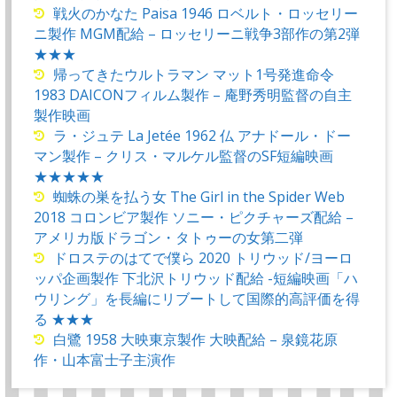
戦火のかなた Paisa 1946 ロベルト・ロッセリー
ニ製作 MGM配給 – ロッセリーニ戦争3部作の第2弾
★★★
帰ってきたウルトラマン マット1号発進命令
1983 DAICONフィルム製作 – 庵野秀明監督の自主
製作映画
ラ・ジュテ La Jetée 1962 仏 アナドール・ドー
マン製作 – クリス・マルケル監督のSF短編映画
★★★★★
蜘蛛の巣を払う女 The Girl in the Spider Web
2018 コロンビア製作 ソニー・ピクチャーズ配給 –
アメリカ版ドラゴン・タトゥーの女第二弾
ドロステのはてで僕ら 2020 トリウッド/ヨーロ
ッパ企画製作 下北沢トリウッド配給 -短編映画「ハ
ウリング」を長編にリブートして国際的高評価を得
る ★★★
白鷺 1958 大映東京製作 大映配給 – 泉鏡花原
作・山本富士子主演作