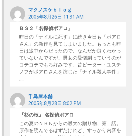
マクノスケｂｌｏｇ
2005年8月26日 11:31 AM
ＢＳ２「名探偵ポアロ」
昨日の「ナイルに死す」に続き今日も「ポアロ
さん」の新作を見てしまいました。もっとも昨
日は途中からだったので、なんだか良くわかっ
ていないんですが、男女の愛憎劇っていうのが
コテコテでもろ好みです。昔ピーター・ユスチ
ノフがポアロさんを演じた「ナイル殺人事件」
…..
千鳥屋本舗
2005年8月28日 8:02 PM
『杉の柩』 名探偵ポアロ
この夏のＮＨＫからの最大の贈り物、第二話。
原作を読んでるはずだけれど、すっかり内容を