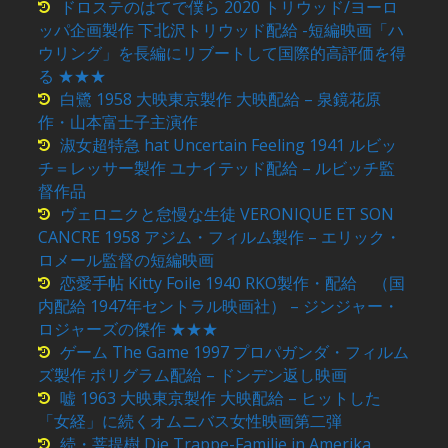
ドロステのはてで僕ら 2020 トリウッド/ヨーロ
ッパ企画製作 下北沢トリウッド配給 -短編映画「ハ
ウリング」を長編にリブートして国際的高評価を得
る ★★★
白鷺 1958 大映東京製作 大映配給 – 泉鏡花原
作・山本富士子主演作
淑女超特急 hat Uncertain Feeling 1941 ルビッ
チ＝レッサー製作 ユナイテッド配給 – ルビッチ監
督作品
ヴェロニクと怠慢な生徒 VERONIQUE ET SON
CANCRE 1958 アジム・フィルム製作 – エリック・
ロメール監督の短編映画
恋愛手帖 Kitty Foile 1940 RKO製作・配給 （国
内配給 1947年セントラル映画社） – ジンジャー・
ロジャーズの傑作 ★★★
ゲーム The Game 1997 プロパガンダ・フィルム
ズ製作 ポリグラム配給 – ドンデン返し映画
嘘 1963 大映東京製作 大映配給 – ヒットした
「女経」に続くオムニバス女性映画第二弾
続・菩提樹 Die Trappe-Familie in Amerika