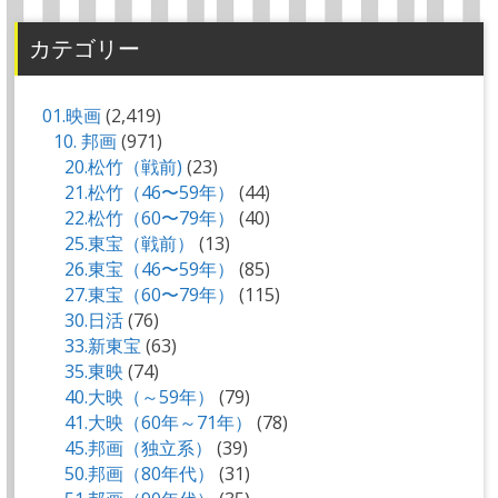
カテゴリー
01.映画
(2,419)
10. 邦画
(971)
20.松竹（戦前)
(23)
21.松竹（46〜59年）
(44)
22.松竹（60〜79年）
(40)
25.東宝（戦前）
(13)
26.東宝（46〜59年）
(85)
27.東宝（60〜79年）
(115)
30.日活
(76)
33.新東宝
(63)
35.東映
(74)
40.大映（～59年）
(79)
41.大映（60年～71年）
(78)
45.邦画（独立系）
(39)
50.邦画（80年代）
(31)