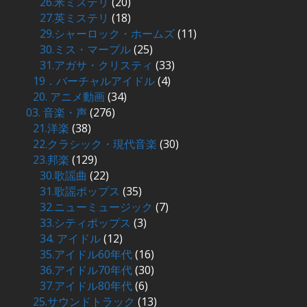
26.米ミステリ
(20)
27.英ミステリ
(18)
29.シャーロック・ホームズ
(11)
30.ミス・マープル
(25)
31.アガサ・クリスティ
(33)
19．バーチャルアイドル
(4)
20. アニメ動画
(34)
03. 音楽・声
(276)
21.洋楽
(38)
22.クラシック・現代音楽
(30)
23.邦楽
(129)
30.歌謡曲
(22)
31.歌謡ポップス
(35)
32.ニューミュージック
(7)
33.シティポップス
(3)
34. アイドル
(12)
35.アイドル60年代
(16)
36.アイドル70年代
(30)
37.アイドル80年代
(6)
25.サウンドトラック
(13)