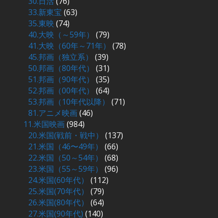
30.日活
(76)
33.新東宝
(63)
35.東映
(74)
40.大映（～59年）
(79)
41.大映（60年～71年）
(78)
45.邦画（独立系）
(39)
50.邦画（80年代）
(31)
51.邦画（90年代）
(35)
52.邦画（00年代）
(64)
53.邦画（10年代以降）
(71)
81.アニメ映画
(46)
11.米国映画
(984)
20.米国(戦前・戦中）
(137)
21.米国（46〜49年）
(66)
22.米国（50～54年）
(68)
23.米国（55～59年）
(96)
24.米国(60年代）
(112)
25.米国(70年代）
(79)
26.米国(80年代）
(64)
27.米国(90年代)
(140)