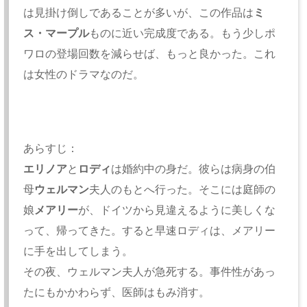
は見掛け倒しであることが多いが、この作品は
ミ
ス・マープル
ものに近い完成度である。もう少しポ
ワロの登場回数を減らせば、もっと良かった。これ
は女性のドラマなのだ。
あらすじ：
エリノア
と
ロディ
は婚約中の身だ。彼らは病身の伯
母
ウェルマン
夫人のもとへ行った。そこには庭師の
娘
メアリー
が、ドイツから見違えるように美しくな
って、帰ってきた。すると早速ロディは、メアリー
に手を出してしまう。
その夜、ウェルマン夫人が急死する。事件性があっ
たにもかかわらず、医師はもみ消す。