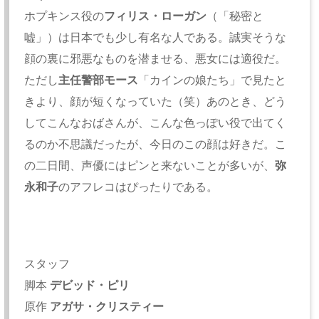
ホプキンス役の
フィリス・ローガン
（「秘密と
嘘」）は日本でも少し有名な人である。誠実そうな
顔の裏に邪悪なものを潜ませる、悪女には適役だ。
ただし
主任警部モース
「カインの娘たち」で見たと
きより、顔が短くなっていた（笑）あのとき、どう
してこんなおばさんが、こんな色っぽい役で出てく
るのか不思議だったが、今日のこの顔は好きだ。こ
の二日間、声優にはピンと来ないことが多いが、
弥
永和子
のアフレコはぴったりである。
スタッフ
脚本
デビッド・ピリ
原作
アガサ・クリスティー