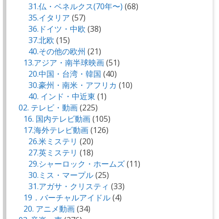
31.仏・ベネルクス(70年〜)
(68)
35.イタリア
(57)
36.ドイツ・中欧
(38)
37.北欧
(15)
40.その他の欧州
(21)
13.アジア・南半球映画
(51)
20.中国・台湾・韓国
(40)
30.豪州・南米・アフリカ
(10)
40. インド・中近東
(1)
02. テレビ・動画
(225)
16. 国内テレビ動画
(105)
17.海外テレビ動画
(126)
26.米ミステリ
(20)
27.英ミステリ
(18)
29.シャーロック・ホームズ
(11)
30.ミス・マープル
(25)
31.アガサ・クリスティ
(33)
19．バーチャルアイドル
(4)
20. アニメ動画
(34)