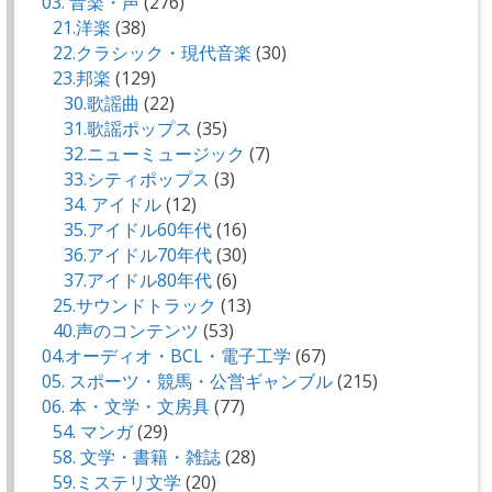
03. 音楽・声
(276)
21.洋楽
(38)
22.クラシック・現代音楽
(30)
23.邦楽
(129)
30.歌謡曲
(22)
31.歌謡ポップス
(35)
32.ニューミュージック
(7)
33.シティポップス
(3)
34. アイドル
(12)
35.アイドル60年代
(16)
36.アイドル70年代
(30)
37.アイドル80年代
(6)
25.サウンドトラック
(13)
40.声のコンテンツ
(53)
04.オーディオ・BCL・電子工学
(67)
05. スポーツ・競馬・公営ギャンブル
(215)
06. 本・文学・文房具
(77)
54. マンガ
(29)
58. 文学・書籍・雑誌
(28)
59.ミステリ文学
(20)