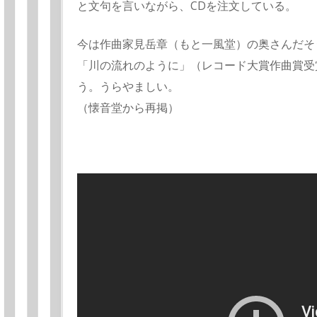
と文句を言いながら、CDを注文している。
今は作曲家見岳章（もと一風堂）の奥さんだそ
「川の流れのように」（レコード大賞作曲賞受
う。うらやましい。
（懐音堂から再掲）