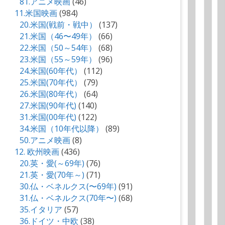
81.アニメ映画
(46)
11.米国映画
(984)
20.米国(戦前・戦中）
(137)
21.米国（46〜49年）
(66)
22.米国（50～54年）
(68)
23.米国（55～59年）
(96)
24.米国(60年代）
(112)
25.米国(70年代）
(79)
26.米国(80年代）
(64)
27.米国(90年代)
(140)
31.米国(00年代)
(122)
34.米国（10年代以降）
(89)
50.アニメ映画
(8)
12. 欧州映画
(436)
20.英・愛(～69年)
(76)
21.英・愛(70年～)
(71)
30.仏・ベネルクス(〜69年)
(91)
31.仏・ベネルクス(70年〜)
(68)
35.イタリア
(57)
36.ドイツ・中欧
(38)