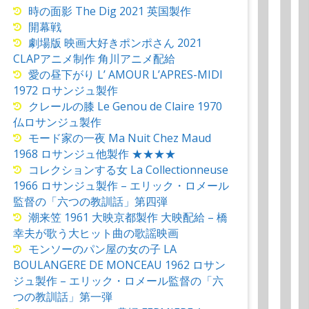
時の面影 The Dig 2021 英国製作
開幕戦
劇場版 映画大好きポンポさん 2021
CLAPアニメ制作 角川アニメ配給
愛の昼下がり L’ AMOUR L’APRES-MIDI
1972 ロサンジュ製作
クレールの膝 Le Genou de Claire 1970
仏ロサンジュ製作
モード家の一夜 Ma Nuit Chez Maud
1968 ロサンジュ他製作 ★★★★
コレクションする女 La Collectionneuse
1966 ロサンジュ製作 – エリック・ロメール
監督の「六つの教訓話」第四弾
潮来笠 1961 大映京都製作 大映配給 – 橋
幸夫が歌う大ヒット曲の歌謡映画
モンソーのパン屋の女の子 LA
BOULANGERE DE MONCEAU 1962 ロサン
ジュ製作 – エリック・ロメール監督の「六
つの教訓話」第一弾