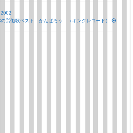
002
本の労働歌ベスト がんばろう （キングレコード）