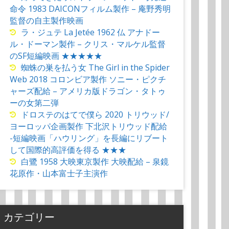
命令 1983 DAICONフィルム製作 – 庵野秀明
監督の自主製作映画
ラ・ジュテ La Jetée 1962 仏 アナドー
ル・ドーマン製作 – クリス・マルケル監督
のSF短編映画 ★★★★★
蜘蛛の巣を払う女 The Girl in the Spider
Web 2018 コロンビア製作 ソニー・ピクチ
ャーズ配給 – アメリカ版ドラゴン・タトゥ
ーの女第二弾
ドロステのはてで僕ら 2020 トリウッド/
ヨーロッパ企画製作 下北沢トリウッド配給
-短編映画「ハウリング」を長編にリブート
して国際的高評価を得る ★★★
白鷺 1958 大映東京製作 大映配給 – 泉鏡
花原作・山本富士子主演作
カテゴリー