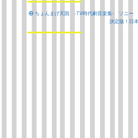
投
ちょんまげ天国 -TV時代劇音楽集- ソニー 2
稿
決定版！日
ナ
ビ
ゲ
ー
シ
ョ
ン