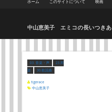
ホーム
このサイトについて
映画
中山恵美子 エミコの長いつきあい
03. 音楽・声
23.邦
楽
30.歌謡曲
tigerace
中山恵美子