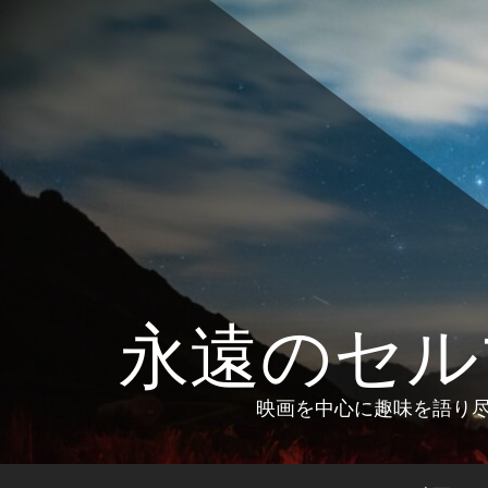
コ
ン
テ
ン
ツ
へ
ス
キ
ッ
プ
永遠のセル
映画を中心に趣味を語り尽く