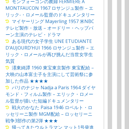
モンフォーコンの農婦 FERMIERE A
MONTFAUCON 1967 ロサンジュ製作 – エ
リック-・ロメール監督のドキュメンタリー
マイヤーリング Mayerling 1957 米NBC
テレビ製作・放送 – オードリー・ヘップバ
ーン主演のテレビ・ドラマ
ある現代の女子学生 UNE ETUDIANTE
D’AUJOURD’HUI 1966 ロサンジュ製作 – エ
リック・ロメールが再び挑んだ当世女学生
気質
濹東綺譚 1960 東宝東京製作 東宝配給 –
大映の山本富士子を主演にして芸術祭に参
加した作品 ★★★★
パリのナジャ Nadja a Paris 1964 ダイヤ
モンド・フィルム製作 – エリック・ロメー
ル監督が描いた短編ドキュメンタリー
戦火のかなた Paisa 1946 ロベルト・ロ
ッセリーニ製作 MGM配給 – ロッセリーニ
戦争3部作の第2弾 ★★★
帰ってきたウルトラマン マット1号発進