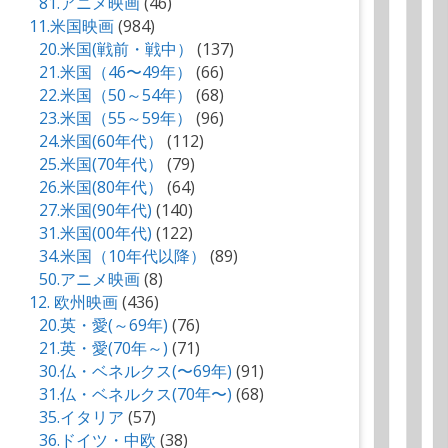
81.アニメ映画
(46)
11.米国映画
(984)
20.米国(戦前・戦中）
(137)
21.米国（46〜49年）
(66)
22.米国（50～54年）
(68)
23.米国（55～59年）
(96)
24.米国(60年代）
(112)
25.米国(70年代）
(79)
26.米国(80年代）
(64)
27.米国(90年代)
(140)
31.米国(00年代)
(122)
34.米国（10年代以降）
(89)
50.アニメ映画
(8)
12. 欧州映画
(436)
20.英・愛(～69年)
(76)
21.英・愛(70年～)
(71)
30.仏・ベネルクス(〜69年)
(91)
31.仏・ベネルクス(70年〜)
(68)
35.イタリア
(57)
36.ドイツ・中欧
(38)