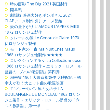
時の面影 The Dig 2021 英国製作
開幕戦
劇場版 映画大好きポンポさん 2021
CLAPアニメ制作 角川アニメ配給
愛の昼下がり L’ AMOUR L’APRES-MIDI
1972 ロサンジュ製作
クレールの膝 Le Genou de Claire 1970
仏ロサンジュ製作
モード家の一夜 Ma Nuit Chez Maud
1968 ロサンジュ他製作 ★★★★
コレクションする女 La Collectionneuse
1966 ロサンジュ製作 – エリック・ロメール
監督の「六つの教訓話」第四弾
潮来笠 1961 大映京都製作 大映配給 – 橋
幸夫が歌う大ヒット曲の歌謡映画
モンソーのパン屋の女の子 LA
BOULANGERE DE MONCEAU 1962 ロサン
ジュ製作 – エリック・ロメール監督の「六
つの教訓話」第一弾