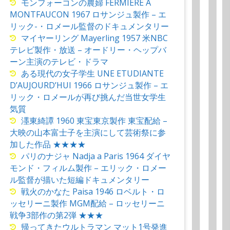
モンフォーコンの農婦 FERMIERE A
MONTFAUCON 1967 ロサンジュ製作 – エ
リック-・ロメール監督のドキュメンタリー
マイヤーリング Mayerling 1957 米NBC
テレビ製作・放送 – オードリー・ヘップバ
ーン主演のテレビ・ドラマ
ある現代の女子学生 UNE ETUDIANTE
D’AUJOURD’HUI 1966 ロサンジュ製作 – エ
リック・ロメールが再び挑んだ当世女学生
気質
濹東綺譚 1960 東宝東京製作 東宝配給 –
大映の山本富士子を主演にして芸術祭に参
加した作品 ★★★★
パリのナジャ Nadja a Paris 1964 ダイヤ
モンド・フィルム製作 – エリック・ロメー
ル監督が描いた短編ドキュメンタリー
戦火のかなた Paisa 1946 ロベルト・ロ
ッセリーニ製作 MGM配給 – ロッセリーニ
戦争3部作の第2弾 ★★★
帰ってきたウルトラマン マット1号発進