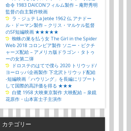
命令 1983 DAICONフィルム製作 – 庵野秀明
監督の自主製作映画
ラ・ジュテ La Jetée 1962 仏 アナドー
ル・ドーマン製作 – クリス・マルケル監督
のSF短編映画 ★★★★★
蜘蛛の巣を払う女 The Girl in the Spider
Web 2018 コロンビア製作 ソニー・ピクチ
ャーズ配給 – アメリカ版ドラゴン・タトゥ
ーの女第二弾
ドロステのはてで僕ら 2020 トリウッド/
ヨーロッパ企画製作 下北沢トリウッド配給
-短編映画「ハウリング」を長編にリブート
して国際的高評価を得る ★★★
白鷺 1958 大映東京製作 大映配給 – 泉鏡
花原作・山本富士子主演作
カテゴリー