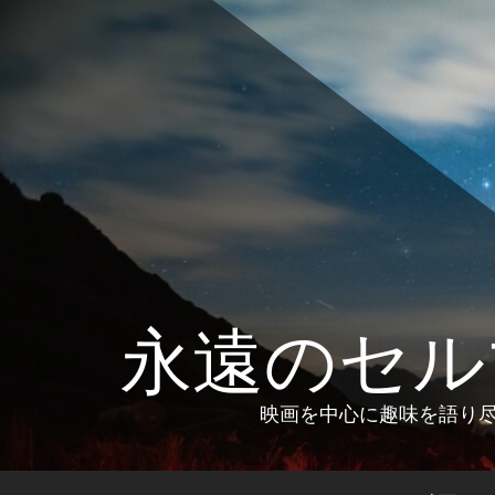
コ
ン
テ
ン
ツ
へ
ス
キ
ッ
プ
永遠のセル
映画を中心に趣味を語り尽く