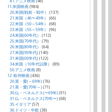
81.アニメ映画
(46)
11.米国映画
(984)
20.米国(戦前・戦中）
(137)
21.米国（46〜49年）
(66)
22.米国（50～54年）
(68)
23.米国（55～59年）
(96)
24.米国(60年代）
(112)
25.米国(70年代）
(79)
26.米国(80年代）
(64)
27.米国(90年代)
(140)
31.米国(00年代)
(122)
34.米国（10年代以降）
(89)
50.アニメ映画
(8)
12. 欧州映画
(436)
20.英・愛(～69年)
(76)
21.英・愛(70年～)
(71)
30.仏・ベネルクス(〜69年)
(91)
31.仏・ベネルクス(70年〜)
(68)
35.イタリア
(57)
36.ドイツ・中欧
(38)