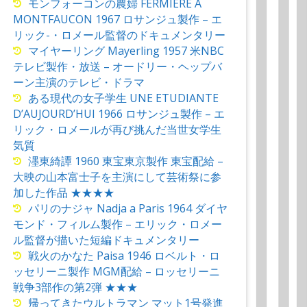
モンフォーコンの農婦 FERMIERE A
MONTFAUCON 1967 ロサンジュ製作 – エ
リック-・ロメール監督のドキュメンタリー
マイヤーリング Mayerling 1957 米NBC
テレビ製作・放送 – オードリー・ヘップバ
ーン主演のテレビ・ドラマ
ある現代の女子学生 UNE ETUDIANTE
D’AUJOURD’HUI 1966 ロサンジュ製作 – エ
リック・ロメールが再び挑んだ当世女学生
気質
濹東綺譚 1960 東宝東京製作 東宝配給 –
大映の山本富士子を主演にして芸術祭に参
加した作品 ★★★★
パリのナジャ Nadja a Paris 1964 ダイヤ
モンド・フィルム製作 – エリック・ロメー
ル監督が描いた短編ドキュメンタリー
戦火のかなた Paisa 1946 ロベルト・ロ
ッセリーニ製作 MGM配給 – ロッセリーニ
戦争3部作の第2弾 ★★★
帰ってきたウルトラマン マット1号発進