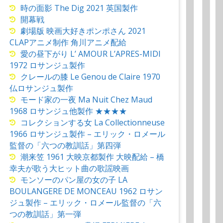
時の面影 The Dig 2021 英国製作
開幕戦
劇場版 映画大好きポンポさん 2021
CLAPアニメ制作 角川アニメ配給
愛の昼下がり L’ AMOUR L’APRES-MIDI
1972 ロサンジュ製作
クレールの膝 Le Genou de Claire 1970
仏ロサンジュ製作
モード家の一夜 Ma Nuit Chez Maud
1968 ロサンジュ他製作 ★★★★
コレクションする女 La Collectionneuse
1966 ロサンジュ製作 – エリック・ロメール
監督の「六つの教訓話」第四弾
潮来笠 1961 大映京都製作 大映配給 – 橋
幸夫が歌う大ヒット曲の歌謡映画
モンソーのパン屋の女の子 LA
BOULANGERE DE MONCEAU 1962 ロサン
ジュ製作 – エリック・ロメール監督の「六
つの教訓話」第一弾