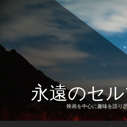
コ
ン
テ
ン
ツ
へ
ス
キ
ッ
プ
永遠のセル
映画を中心に趣味を語り尽く