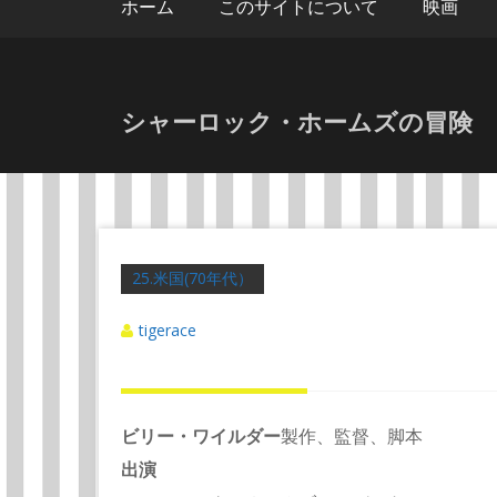
ホーム
このサイトについて
映画
シャーロック・ホームズの冒険 1
25.米国(70年代）
tigerace
ビリー・ワイルダー
製作、監督、脚本
出演