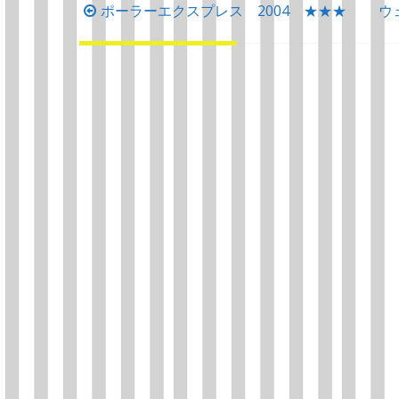
投
ポーラーエクスプレス 2004 ★★★
ウ
稿
ナ
ビ
ゲ
ー
シ
ョ
ン