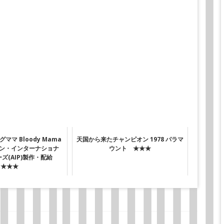
マ Bloody Mama
天国から来たチャンピオン 1978 パラマ
リカン・インターナショナ
ウント ★★★
ズ(AIP)製作・配給
★★★