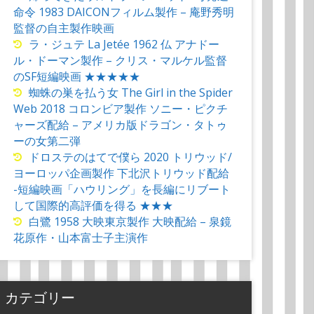
命令 1983 DAICONフィルム製作 – 庵野秀明
監督の自主製作映画
ラ・ジュテ La Jetée 1962 仏 アナドー
ル・ドーマン製作 – クリス・マルケル監督
のSF短編映画 ★★★★★
蜘蛛の巣を払う女 The Girl in the Spider
Web 2018 コロンビア製作 ソニー・ピクチ
ャーズ配給 – アメリカ版ドラゴン・タトゥ
ーの女第二弾
ドロステのはてで僕ら 2020 トリウッド/
ヨーロッパ企画製作 下北沢トリウッド配給
-短編映画「ハウリング」を長編にリブート
して国際的高評価を得る ★★★
白鷺 1958 大映東京製作 大映配給 – 泉鏡
花原作・山本富士子主演作
カテゴリー