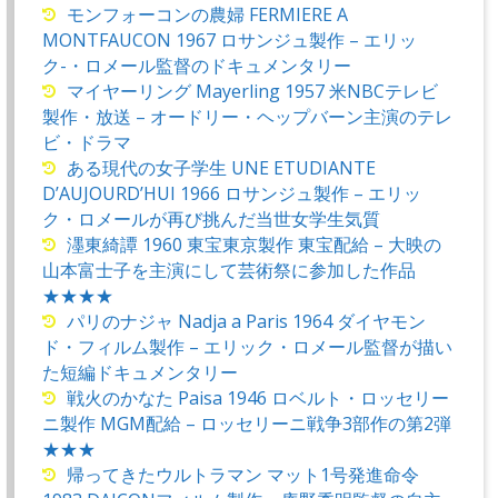
モンフォーコンの農婦 FERMIERE A
MONTFAUCON 1967 ロサンジュ製作 – エリッ
ク-・ロメール監督のドキュメンタリー
マイヤーリング Mayerling 1957 米NBCテレビ
製作・放送 – オードリー・ヘップバーン主演のテレ
ビ・ドラマ
ある現代の女子学生 UNE ETUDIANTE
D’AUJOURD’HUI 1966 ロサンジュ製作 – エリッ
ク・ロメールが再び挑んだ当世女学生気質
濹東綺譚 1960 東宝東京製作 東宝配給 – 大映の
山本富士子を主演にして芸術祭に参加した作品
★★★★
パリのナジャ Nadja a Paris 1964 ダイヤモン
ド・フィルム製作 – エリック・ロメール監督が描い
た短編ドキュメンタリー
戦火のかなた Paisa 1946 ロベルト・ロッセリー
ニ製作 MGM配給 – ロッセリーニ戦争3部作の第2弾
★★★
帰ってきたウルトラマン マット1号発進命令