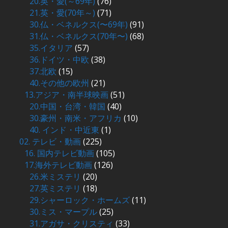
20.英・愛(～69年)
(76)
21.英・愛(70年～)
(71)
30.仏・ベネルクス(〜69年)
(91)
31.仏・ベネルクス(70年〜)
(68)
35.イタリア
(57)
36.ドイツ・中欧
(38)
37.北欧
(15)
40.その他の欧州
(21)
13.アジア・南半球映画
(51)
20.中国・台湾・韓国
(40)
30.豪州・南米・アフリカ
(10)
40. インド・中近東
(1)
02. テレビ・動画
(225)
16. 国内テレビ動画
(105)
17.海外テレビ動画
(126)
26.米ミステリ
(20)
27.英ミステリ
(18)
29.シャーロック・ホームズ
(11)
30.ミス・マープル
(25)
31.アガサ・クリスティ
(33)