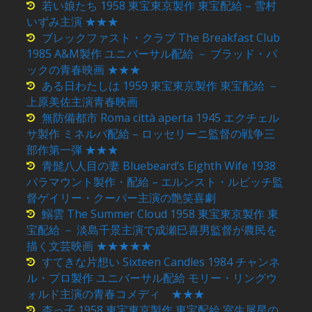
若い娘たち 1958 東宝東京製作 東宝配給 – 雪村
いずみ主演 ★★★
ブレックファスト・クラブ The Breakfast Club
1985 A&M製作 ユニバーサル配給 － ブラッド・パ
ックの青春映画 ★★★
ある日わたしは 1959 東宝東京製作 東宝配給 －
上原美佐主演青春映画
無防備都市 Roma città aperta 1945 エクチェル
サ製作 ミネルバ配給 – ロッセリーニ監督の戦争三
部作第一弾 ★★★
青髭八人目の妻 Bluebeard’s Eighth Wife 1938
パラマウント製作・配給 – エルンスト・ルビッチ監
督ゲイリー・クーパー主演の艶笑喜劇
鰯雲 The Summer Cloud 1958 東宝東京製作 東
宝配給 － 淡島千景主演で成瀬巳喜男監督が農民を
描く文芸映画 ★★★★★
すてきな片想い Sixteen Candles 1984 チャンネ
ル・プロ製作 ユニバーサル配給 モリー・リングウ
ォルド主演の青春コメディ ★★★
杏っ子 1958 東宝東京製作 東宝配給 室生犀星の