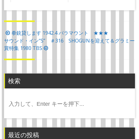
投
拳銃貸します 1942.4 パラマウント ★★★
サウンド・イン“S” ＃316 SHOGUNを迎えて＆グラミー
稿
賞特集 1980 TBS
ナ
ビ
ゲ
ー
検索
シ
ョ
検
ン
索:
最近の投稿