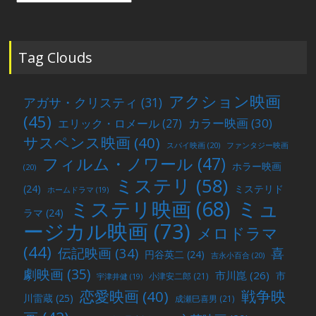
の
投
稿
Tag Clouds
アクション映画
アガサ・クリスティ
(31)
(45)
カラー映画
(30)
エリック・ロメール
(27)
サスペンス映画
(40)
スパイ映画
(20)
ファンタジー映画
フィルム・ノワール
(47)
ホラー映画
(20)
ミステリ
(58)
(24)
ミステリド
ホームドラマ
(19)
ミュ
ミステリ映画
(68)
ラマ
(24)
ージカル映画
(73)
メロドラマ
(44)
喜
伝記映画
(34)
円谷英二
(24)
吉永小百合
(20)
劇映画
(35)
市川崑
(26)
市
小津安二郎
(21)
宇津井健
(19)
戦争映
恋愛映画
(40)
川雷蔵
(25)
成瀬巳喜男
(21)