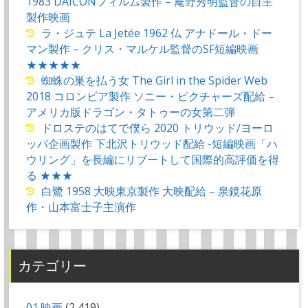
1983 DAICONフィルム製作 – 庵野秀明監督の自主
製作映画
ラ・ジュテ La Jetée 1962 仏 アナドール・ドー
マン製作 – クリス・マルケル監督のSF短編映画
★★★★★
蜘蛛の巣を払う女 The Girl in the Spider Web
2018 コロンビア製作 ソニー・ピクチャーズ配給 –
アメリカ版ドラゴン・タトゥーの女第二弾
ドロステのはてで僕ら 2020 トリウッド/ヨーロ
ッパ企画製作 下北沢トリウッド配給 -短編映画「ハ
ウリング」を長編にリブートして国際的高評価を得
る ★★★
白鷺 1958 大映東京製作 大映配給 – 泉鏡花原
作・山本富士子主演作
カテゴリー
01.映画
(2,419)