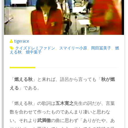
tigerace
クイズドレミファドン
スマイリー小原
岡田冨美子
燃
、
、
、
える秋
畑中葉子
、
「
燃える秋
」と来れば、語呂から言っても「
秋が燃
える
」である。
「燃える秋」の歌詞は
五木寛之
先生の詞だが、言葉
数を合わせて作ったものであんまり凄いと思わな
い。それより
武満徹
の曲に思わず「ありがたや、あ