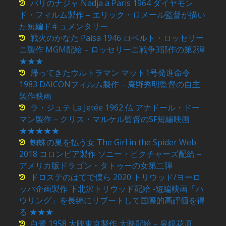
パリのナジャ Nadja a Paris 1964 ダイヤモン
ド・フィルム製作 – エリック・ロメール監督が描い
た短編ドキュメンタリー
戦火のかなた Paisa 1946 ロベルト・ロッセリー
ニ製作 MGM配給 – ロッセリーニ戦争3部作の第2弾
★★★
帰ってきたウルトラマン マット1号発進命令
1983 DAICONフィルム製作 – 庵野秀明監督の自主
製作映画
ラ・ジュテ La Jetée 1962 仏 アナドール・ドー
マン製作 – クリス・マルケル監督のSF短編映画
★★★★★
蜘蛛の巣を払う女 The Girl in the Spider Web
2018 コロンビア製作 ソニー・ピクチャーズ配給 –
アメリカ版ドラゴン・タトゥーの女第二弾
ドロステのはてで僕ら 2020 トリウッド/ヨーロ
ッパ企画製作 下北沢トリウッド配給 -短編映画「ハ
ウリング」を長編にリブートして国際的高評価を得
る ★★★
白鷺 1958 大映東京製作 大映配給 – 泉鏡花原