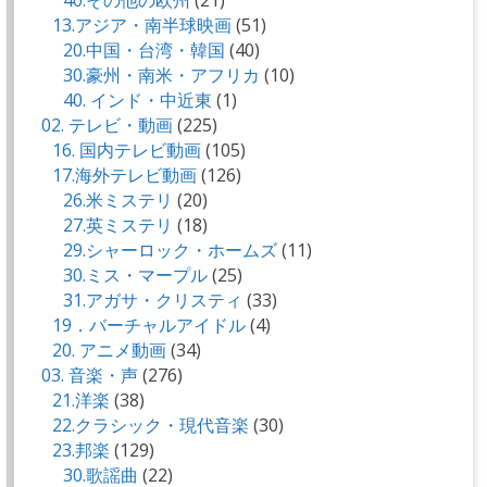
40.その他の欧州
(21)
13.アジア・南半球映画
(51)
20.中国・台湾・韓国
(40)
30.豪州・南米・アフリカ
(10)
40. インド・中近東
(1)
02. テレビ・動画
(225)
16. 国内テレビ動画
(105)
17.海外テレビ動画
(126)
26.米ミステリ
(20)
27.英ミステリ
(18)
29.シャーロック・ホームズ
(11)
30.ミス・マープル
(25)
31.アガサ・クリスティ
(33)
19．バーチャルアイドル
(4)
20. アニメ動画
(34)
03. 音楽・声
(276)
21.洋楽
(38)
22.クラシック・現代音楽
(30)
23.邦楽
(129)
30.歌謡曲
(22)