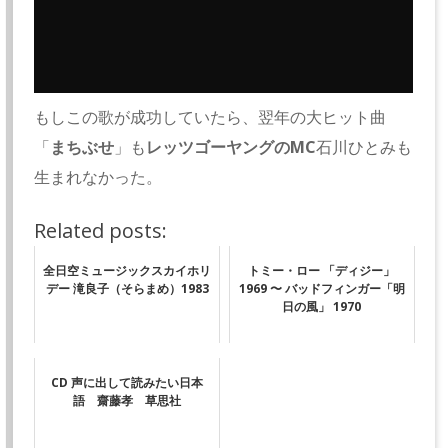
もしこの歌が成功していたら、翌年の大ヒット曲
「
まちぶせ
」も
レッツゴーヤングのMC
石川ひとみも
生まれなかった。
Related posts:
全日空ミュージックスカイホリ
トミー・ロー 「ディジー」
デー 滝良子（そらまめ）1983
1969 〜 バッドフィンガー「明
日の風」 1970
CD 声に出して読みたい日本
語 齋藤孝 草思社