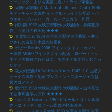
ュージック」よりも実話に近いトラップ家物語
天国への階段 A Matter of Life and Death 1946
英アーチャーズ製作 イーグル・ライオン配給 – パ
ウエル＝プレスバーガーのテクニカラー作品
婦系図 1962 大映京都製作 大映配給 – 泉鏡花原
作、五度目の映画化 ★★★
青葉繁れる 1974 東宝東京製作 東宝配給 – 井上
ひさしの自伝的小説の映画化
ボビー Bobby 2006 ワインスタイン・カンパニ
ー製作 MGM/ワインスタイン配給 – ロバート・ケ
ネディの暗殺された日に、あのホテルで何が起こっ
たか？
殺人幻想曲 Unfaithfully Yours 1942 ２０世紀フ
ォックス製作・配給 プレストン・スタージェス監
督のコメディ
歌行燈 1960 大映東京製作 大映配給 – 山本富士
子と市川雷蔵共演作 ★★★★
ベレニス Berenice 1954 ピエール・コトレル製
作 – エリック・ロメール監督の怪奇映画
フレッシュマン若大将 1969 東宝東京製作 東宝