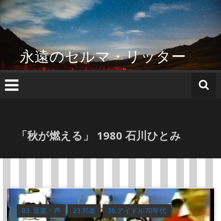
コ
ン
テ
ン
ツ
永遠のセルマ・リッター
へ
ス
キ
ッ
プ
「秋が燃える」 1980 石川ひとみ
03. 音楽・声
23.邦楽
36.アイドル70年代