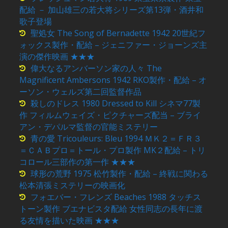
配給 － 加山雄三の若大将シリーズ第13弾・酒井和
歌子登場
聖処女 The Song of Bernadette 1942 20世紀フ
ォックス製作・配給 – ジェニファー・ジョーンズ主
演の傑作映画 ★★★
偉大なるアンバーソン家の人々 The
Magnificent Ambersons 1942 RKO製作・配給 – オ
ーソン・ウェルズ第二回監督作品
殺しのドレス 1980 Dressed to Kill シネマ77製
作 フィルムウェイズ・ピクチャーズ配当 – ブライ
アン・デパルマ監督の官能ミステリー
青の愛 Tricouleurs: Bleu 1994 ＭＫ２＝ＦＲ３
＝ＣＡＢプロ＝トール・プロ製作 MK２配給 – トリ
コロール三部作の第一作 ★★★
球形の荒野 1975 松竹製作・配給 – 終戦に関わる
松本清張ミステリーの映画化
フォエバー・フレンズ Beaches 1988 タッチス
トーン製作 ブエナビスタ配給 女性同志の長年に渡
る友情を描いた映画 ★★★