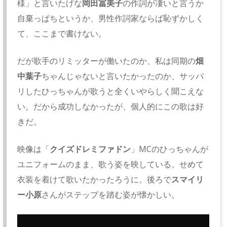
様」と言いたげな
岡田冨美子
の作詞が凄いと言うか
自棄っぱちというか、男性作詞家ならば恥ずかしく
て、ここまで書けない。
だが歌手のリミッターが働いたのか、私は同期の
畑
中葉子
ちゃんじゃないと言いたかったのか、サッパ
リしたひっちゃんが歌うと全くいやらしく聞こえな
い。だから成功しなかったが、個人的にこの歌は好
きだ。
映像は「
クイズドレミファドン
」MCのひっちゃんが
ユニフォームのまま、歌う姿を映している。せめて
衣装を着けて歌いたかったろうに。後ろで
スマイリ
ー小原
さんがステップを踏む姿が懐かしい。