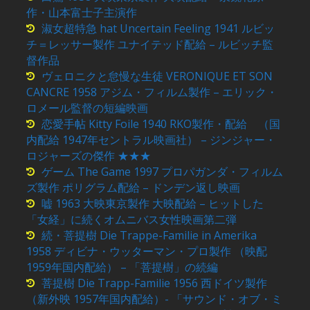
作・山本富士子主演作
淑女超特急 hat Uncertain Feeling 1941 ルビッ
チ＝レッサー製作 ユナイテッド配給 – ルビッチ監
督作品
ヴェロニクと怠慢な生徒 VERONIQUE ET SON
CANCRE 1958 アジム・フィルム製作 – エリック・
ロメール監督の短編映画
恋愛手帖 Kitty Foile 1940 RKO製作・配給 （国
内配給 1947年セントラル映画社） – ジンジャー・
ロジャーズの傑作 ★★★
ゲーム The Game 1997 プロパガンダ・フィルム
ズ製作 ポリグラム配給 – ドンデン返し映画
嘘 1963 大映東京製作 大映配給 – ヒットした
「女経」に続くオムニバス女性映画第二弾
続・菩提樹 Die Trappe-Familie in Amerika
1958 ディビナ・ウッターマン・プロ製作 （映配
1959年国内配給） – 「菩提樹」の続編
菩提樹 Die Trapp-Familie 1956 西ドイツ製作
（新外映 1957年国内配給）- 「サウンド・オブ・ミ