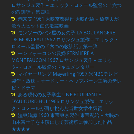
ロサンジュ製作 – エリック・ロメール監督の「六つ
の教訓話」第四弾
潮来笠 1961 大映京都製作 大映配給 – 橋幸夫が
歌う大ヒット曲の歌謡映画
モンソーのパン屋の女の子 LA BOULANGERE
DE MONCEAU 1962 ロサンジュ製作 – エリック・
ロメール監督の「六つの教訓話」第一弾
モンフォーコンの農婦 FERMIERE A
MONTFAUCON 1967 ロサンジュ製作 – エリッ
ク-・ロメール監督のドキュメンタリー
マイヤーリング Mayerling 1957 米NBCテレビ
製作・放送 – オードリー・ヘップバーン主演のテレ
ビ・ドラマ
ある現代の女子学生 UNE ETUDIANTE
D’AUJOURD’HUI 1966 ロサンジュ製作 – エリッ
ク・ロメールが再び挑んだ当世女学生気質
濹東綺譚 1960 東宝東京製作 東宝配給 – 大映の
山本富士子を主演にして芸術祭に参加した作品
★★★★