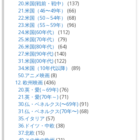
20.米国(戦前・戦中）
(137)
21.米国（46〜49年）
(66)
22.米国（50～54年）
(68)
23.米国（55～59年）
(96)
24.米国(60年代）
(112)
25.米国(70年代）
(79)
26.米国(80年代）
(64)
27.米国(90年代)
(140)
31.米国(00年代)
(122)
34.米国（10年代以降）
(89)
50.アニメ映画
(8)
12. 欧州映画
(436)
20.英・愛(～69年)
(76)
21.英・愛(70年～)
(71)
30.仏・ベネルクス(〜69年)
(91)
31.仏・ベネルクス(70年〜)
(68)
35.イタリア
(57)
36.ドイツ・中欧
(38)
37.北欧
(15)