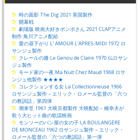
時の面影 The Dig 2021 英国製作
開幕戦
劇場版 映画大好きポンポさん 2021 CLAPアニメ
制作 角川アニメ配給
愛の昼下がり L’ AMOUR L’APRES-MIDI 1972 ロ
サンジュ製作
クレールの膝 Le Genou de Claire 1970 仏ロサン
ジュ製作
モード家の一夜 Ma Nuit Chez Maud 1968 ロサ
ンジュ他製作 ★★★★
コレクションする女 La Collectionneuse 1966
ロサンジュ製作 – エリック・ロメール監督の「六つ
の教訓話」第四弾
潮来笠 1961 大映京都製作 大映配給 – 橋幸夫が
歌う大ヒット曲の歌謡映画
モンソーのパン屋の女の子 LA BOULANGERE
DE MONCEAU 1962 ロサンジュ製作 – エリック・
ロメール監督の「六つの教訓話」第一弾