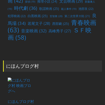
画
(42)
文芸映画
(29)
推理小説
(24)
探偵
(19)
新藤兼人
時代劇
(36)
歌謡映画
(25)
池部良
(22)
(19)
殺人事件
(19)
良
白黒映画
(25)
犯罪映画
(22)
第二次世界大戦
(21)
笠智衆
(20)
青春映画
馬場
(34)
若尾文子
(28)
西部劇
(25)
(63)
ＳＦ映
音楽映画
(32)
高峰秀子
(27)
画
(58)
にほんブログ村
にほんブログ村