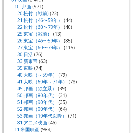
10. 邦画
(971)
20.松竹（戦前)
(23)
21.松竹（46〜59年）
(44)
22.松竹（60〜79年）
(40)
25.東宝（戦前）
(13)
26.東宝（46〜59年）
(85)
27.東宝（60〜79年）
(115)
30.日活
(76)
33.新東宝
(63)
35.東映
(74)
40.大映（～59年）
(79)
41.大映（60年～71年）
(78)
45.邦画（独立系）
(39)
50.邦画（80年代）
(31)
51.邦画（90年代）
(35)
52.邦画（00年代）
(64)
53.邦画（10年代以降）
(71)
81.アニメ映画
(46)
11.米国映画
(984)